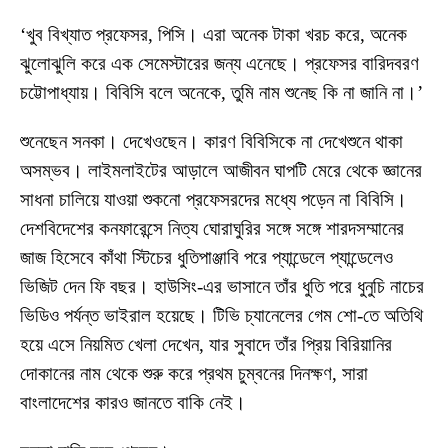
‘খুব বিখ্যাত প্রফেসর, পিসি। এরা অনেক টাকা খরচ করে, অনেক
ঝুলোঝুলি করে এক সেমেস্টারের জন্য এনেছে। প্রফেসর বারিদবরণ
চট্টোপাধ্যায়। বিবিসি বলে অনেকে, তুমি নাম শুনেছ কি না জানি না।’
শুনেছেন সনকা। দেখেওছেন। কারণ বিবিসিকে না দেখেশুনে থাকা
অসম্ভব। লাইমলাইটের আড়ালে আজীবন ঘাপটি মেরে থেকে জ্ঞানের
সাধনা চালিয়ে যাওয়া শুকনো প্রফেসরদের মধ্যে পড়েন না বিবিসি।
দেশবিদেশের কনফারেন্সে নিত্য ঘোরাঘুরির সঙ্গে সঙ্গে শারদসম্মানের
জাজ হিসেবে কাঁথা স্টিচের ধুতিপাঞ্জাবি পরে প্যান্ডেলে প্যান্ডেলেও
ভিজিট দেন ফি বছর। হাউসিং-এর ভাসানে তাঁর ধুতি পরে ধুনুচি নাচের
ভিডিও পর্যন্ত ভাইরাল হয়েছে। টিভি চ্যানেলের গেম শো-তে অতিথি
হয়ে এসে নিয়মিত খেলা দেখেন, যার সুবাদে তাঁর প্রিয় বিরিয়ানির
দোকানের নাম থেকে শুরু করে প্রথম চুম্বনের দিনক্ষণ, সারা
বাংলাদেশের কারও জানতে বাকি নেই।