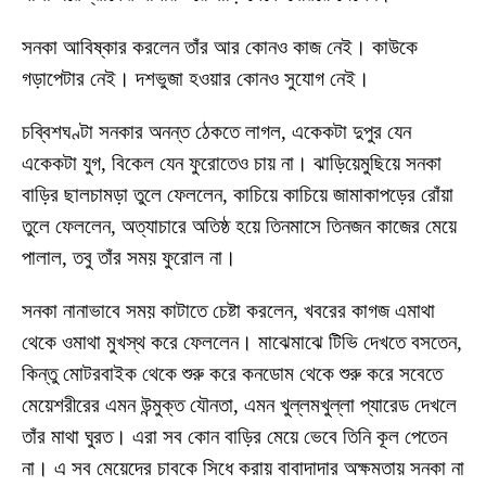
সনকা আবিষ্কার করলেন তাঁর আর কোনও কাজ নেই। কাউকে
গড়াপেটার নেই। দশভুজা হওয়ার কোনও সুযোগ নেই।
চব্বিশঘণ্টা সনকার অনন্ত ঠেকতে লাগল, একেকটা দুপুর যেন
একেকটা যুগ, বিকেল যেন ফুরোতেও চায় না। ঝাড়িয়েমুছিয়ে সনকা
বাড়ির ছালচামড়া তুলে ফেললেন, কাচিয়ে কাচিয়ে জামাকাপড়ের রোঁয়া
তুলে ফেললেন, অত্যাচারে অতিষ্ঠ হয়ে তিনমাসে তিনজন কাজের মেয়ে
পালাল, তবু তাঁর সময় ফুরোল না।
সনকা নানাভাবে সময় কাটাতে চেষ্টা করলেন, খবরের কাগজ এমাথা
থেকে ওমাথা মুখস্থ করে ফেললেন। মাঝেমাঝে টিভি দেখতে বসতেন,
কিন্তু মোটরবাইক থেকে শুরু করে কনডোম থেকে শুরু করে সবেতে
মেয়েশরীরের এমন উন্মুক্ত যৌনতা, এমন খুল্লমখুল্লা প্যারেড দেখলে
তাঁর মাথা ঘুরত। এরা সব কোন বাড়ির মেয়ে ভেবে তিনি কূল পেতেন
না। এ সব মেয়েদের চাবকে সিধে করায় বাবাদাদার অক্ষমতায় সনকা না