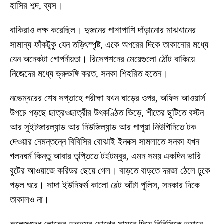
হাসির শব্দ, ব্যস।
বাকিরাও লক্ষ করেছিল। দুজনের পাশাপাশি দাঁড়ানোর মাঝখানের
সামান্য ফাঁকটুকু যেন তড়িৎস্পৃষ্ট, একে অপরের দিকে তাকানোর মধ্যে
যেন অনেকটা গোপনীয়তা। রিসেপশনের মেয়েগুলো ঠোঁট বাকিয়ে
নিজেদের মধ্যে ভ্রুভঙ্গি করত, সনকা শিহরিত হতেন।
নভেম্বরের শেষ সপ্তাহে পরীক্ষা যখন ঘাড়ের ওপর, অফিস আওয়ার্স
উপচে পড়ছে ছাত্রওছাত্রীর উৎকণ্ঠিত ভিড়ে, শীতের ছুটিতে বস্টন
আর সুইটজারল্যান্ড আর নিউজিল্যান্ড আর পাপুয়া নিউগিনিতে টক
দেওয়ার নেমন্তন্নে বিবিসির বোঝাই ইনবক্স সামলাতে সনকা যখন
গলদঘর্ম কিন্তু আবার তৃপ্তিতে টইটম্বুর, এমন সময় একদিন ভারি
বুটের আওয়াজে করিডর ছেয়ে গেল। বাড়তে বাড়তে দরজা ঠেলে ঢুকে
পড়ল ঘরে। সাদা ইউনিফর্ম কালো বেল্ট আঁটা পুলিস, সনকার দিকে
তাকালও না।