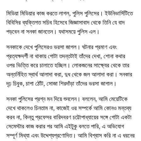
মিডিয়া মিডিয়ার কাজ করতে লাগল, পুলিস পুলিসের। ইউনিভার্সিটিতে
বিবিসির ব্যক্তিগত সচিব হিসেবে জিজ্ঞাসাবাদ থেকে তিনি যে বাদ
পড়বেন না সনকা জানতেন। যথাসময়ে পুলিস এল।
সনকাকে দেখে পুলিসেরও ভরসা জাগল। ঘটনার প্রমাণ এবং
প্রত্যক্ষদর্শী না থাকায় গোটা তদন্তটাই তাঁদের দেখা, শোনা কথার
ওপর ভিত্তি করে চালাতে হচ্ছিল। লোকজনের সাক্ষ্যের থেকে তার
অন্তর্নিহিত স্বার্থ আলাদা করা, দুধ থেকে জল আলাদা করা। সনকার
দৃঢ় চিবুক, চাপা ঠোঁট, সোজা শিরদাঁড়া তাঁদের ভরসা জাগাল।
সনকা পুলিসের প্রশ্ন মন দিয়ে শুনলেন। বললেন, আমি মেয়েটিকে
দেখে থাকলেও চিনতাম না, কাজেই ওর সম্পর্কে আমি কোনও মন্তব্য
করব না, কিন্তু প্রফেসর বারিদবরণ চট্টোপাধ্যায়ের সঙ্গে গোটা একটা
সেমেস্টার কাজ করার পর আমি এইটুকু বলতে পারি, এ অভিযোগ
সম্পূর্ণ মিথ্যা এবং উদ্দেশ্যপ্রণোদিত। আমি বিশ্বাস করি না এ ধরনের