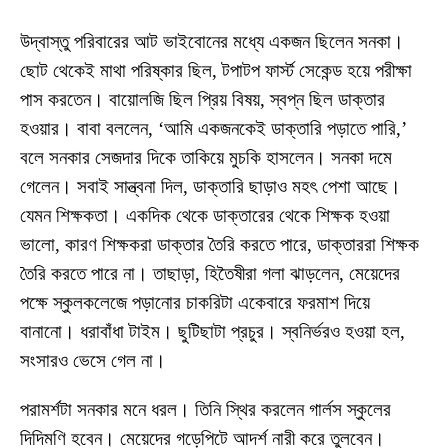
উদ্বাস্তু পরিবারের আট ভাইবোনের মধ্যে একজন ছিলেন সনকা।
ছোট থেকেই মাথা পরিষ্কার ছিল, টপাটপ ফার্স্ট সেকেন্ড হয়ে পরীক্ষা
পাস করতেন। বায়োলজি ছিল প্রিয় বিষয়, স্বপ্ন ছিল ডাক্তার
হওয়ার। বাবা বললেন, ‘আমি একজনকেই ডাক্তারি পড়াতে পারি,’
বলে সনকার সেজদার দিকে তাকিয়ে মুচকি হাসলেন। সনকা দমে
গেলেন। সবাই সান্ত্বনা দিল, ডাক্তারি ছাড়াও মহৎ পেশা আছে।
যেমন শিক্ষকতা। একদিক থেকে ডাক্তারের থেকে শিক্ষক হওয়া
ভালো, কারণ শিক্ষকরা ডাক্তার তৈরি করতে পারে, ডাক্তাররা শিক্ষক
তৈরি করতে পারে না। তাছাড়া, হিতৈষীরা গলা ঝাড়লেন, মেয়েদের
পক্ষে স্কুলকলেজে পড়ানোর চাকরিটা একেবারে ফরমাশ দিয়ে
বানানো। ধরাবাঁধা টাইম। ছুটিছাটা প্রচুর। স্বনির্ভরও হওয়া হল,
সংসারও ভেসে গেল না।
পরামর্শটা সনকার মনে ধরল। তিনি স্থির করলেন গার্লস স্কুলের
দিদিমণি হবেন। মেয়েদের গড়েপিটে আদর্শ নারী করে তুলবেন।