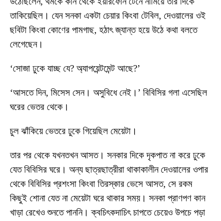
উঠেছিলেন, থমকে কান থেকে ইয়ারফোন টেনে নামিয়ে তাঁর দিকে
তাকিয়েছিল। যেন সনকা একটা চেয়ার কিংবা টেবিল, দেওয়ালের ওই
ছবিটা কিংবা কোণের পামগাছ, হঠাৎ জ্যান্ত হয়ে উঠে কথা বলতে
লেগেছেন।
‘সোজা ঢুকে যাচ্ছ যে? অ্যাপয়েন্টমেন্ট আছে?’
‘আসতে দিন, মিসেস সেন। অসুবিধে নেই।’ বিবিসির গলা এসেছিল
ঘরের ভেতর থেকে।
চুল ঝাঁকিয়ে ভেতরে ঢুকে গিয়েছিল মেয়েটা।
তার পর থেকে যখনতখন আসত। সনকার দিকে দৃকপাত না করে ঢুকে
যেত বিবিসির ঘরে। অন্য ছাত্রছাত্রীরা থাকাকালীন দেওয়ালের ওপার
থেকে বিবিসির প্রশংসা কিংবা তিরস্কার ভেসে আসত, সে রকম
কিছুই শোনা যেত না মেয়েটা ঘরে থাকার সময়। সনকা প্রাণপণ কান
খাড়া রেখেও শুনতে পাননি। ক্বচিৎকদাচিৎ চাপতে চেয়েও উপচে পড়া