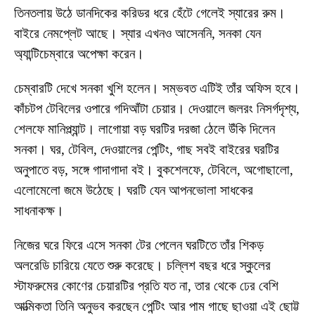
তিনতলায় উঠে ডানদিকের করিডর ধরে হেঁটে গেলেই স্যারের রুম।
বাইরে নেমপ্লেট আছে। স্যার এখনও আসেননি, সনকা যেন
অ্যান্টিচেম্বারে অপেক্ষা করেন।
চেম্বারটি দেখে সনকা খুশি হলেন। সম্ভবত এটিই তাঁর অফিস হবে।
কাঁচটপ টেবিলের ওপারে গদিআঁটা চেয়ার। দেওয়ালে জলরং নিসর্গদৃশ্য,
শেলফে মানিপ্ল্যান্ট। লাগোয়া বড় ঘরটির দরজা ঠেলে উঁকি দিলেন
সনকা। ঘর, টেবিল, দেওয়ালের পেন্টিং, গাছ সবই বাইরের ঘরটির
অনুপাতে বড়, সঙ্গে গাদাগাদা বই। বুকশেলফে, টেবিলে, অগোছালো,
এলোমেলো জমে উঠেছে। ঘরটি যেন আপনভোলা সাধকের
সাধনাকক্ষ।
নিজের ঘরে ফিরে এসে সনকা টের পেলেন ঘরটিতে তাঁর শিকড়
অলরেডি চারিয়ে যেতে শুরু করেছে। চল্লিশ বছর ধরে স্কুলের
স্টাফরুমের কোণের চেয়ারটির প্রতি যত না, তার থেকে ঢের বেশি
আত্মিকতা তিনি অনুভব করছেন পেন্টিং আর পাম গাছে ছাওয়া এই ছোট্ট