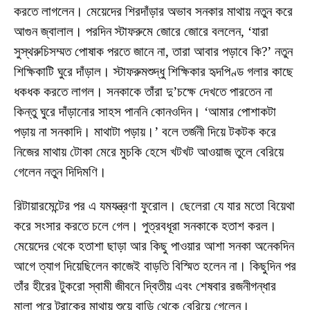
করতে লাগলেন। মেয়েদের শিরদাঁড়ার অভাব সনকার মাথায় নতুন করে
আগুন জ্বালাল। পরদিন স্টাফরুমে জোরে জোরে বললেন, ‘যারা
সুস্থরুচিসম্মত পোষাক পরতে জানে না, তারা আবার পড়াবে কি?’ নতুন
শিক্ষিকাটি ঘুরে দাঁড়াল। স্টাফরুমশুদ্ধু শিক্ষিকার হৃদপিণ্ড গলার কাছে
ধকধক করতে লাগল। সনকাকে তাঁরা দু’চক্ষে দেখতে পারতেন না
কিন্তু ঘুরে দাঁড়ানোর সাহস পাননি কোনওদিন। ‘আমার পোশাকটা
পড়ায় না সনকাদি। মাথাটা পড়ায়।’ বলে তর্জনী দিয়ে টকটক করে
নিজের মাথায় টোকা মেরে মুচকি হেসে খটখট আওয়াজ তুলে বেরিয়ে
গেলেন নতুন দিদিমণি।
রিটায়ারমেন্টের পর এ যমযন্ত্রণা ফুরোল। ছেলেরা যে যার মতো বিয়েথা
করে সংসার করতে চলে গেল। পুত্রবধূরা সনকাকে হতাশ করল।
মেয়েদের থেকে হতাশা ছাড়া আর কিছু পাওয়ার আশা সনকা অনেকদিন
আগে ত্যাগ দিয়েছিলেন কাজেই বাড়তি বিস্মিত হলেন না। কিছুদিন পর
তাঁর হীরের টুকরো স্বামী জীবনে দ্বিতীয় এবং শেষবার রজনীগন্ধার
মালা পরে ট্রাকের মাথায় শুয়ে বাড়ি থেকে বেরিয়ে গেলেন।