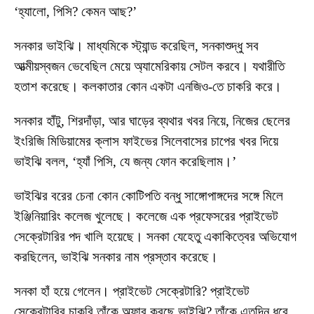
‘হ্যালো, পিসি? কেমন আছ?’
সনকার ভাইঝি। মাধ্যমিকে স্ট্যান্ড করেছিল, সনকাশুদ্ধু সব
আত্মীয়স্বজন ভেবেছিল মেয়ে অ্যামেরিকায় সেটল করবে। যথারীতি
হতাশ করেছে। কলকাতার কোন একটা এনজিও-তে চাকরি করে।
সনকার হাঁটু, শিরদাঁড়া, আর ঘাড়ের ব্যথার খবর নিয়ে, নিজের ছেলের
ইংরিজি মিডিয়ামের ক্লাস ফাইভের সিলেবাসের চাপের খবর দিয়ে
ভাইঝি বলল, ‘হ্যাঁ পিসি, যে জন্য ফোন করেছিলাম।’
ভাইঝির বরের চেনা কোন কোটিপতি বন্ধু সাঙ্গোপাঙ্গদের সঙ্গে মিলে
ইঞ্জিনিয়ারিং কলেজ খুলেছে। কলেজে এক প্রফেসরের প্রাইভেট
সেক্রেটারির পদ খালি হয়েছে। সনকা যেহেতু একাকিত্বের অভিযোগ
করছিলেন, ভাইঝি সনকার নাম প্রস্তাব করেছে।
সনকা হাঁ হয়ে গেলেন। প্রাইভেট সেক্রেটারি? প্রাইভেট
সেক্রেটারির চাকরি তাঁকে অফার করছে ভাইঝি? তাঁকে এতদিন ধরে