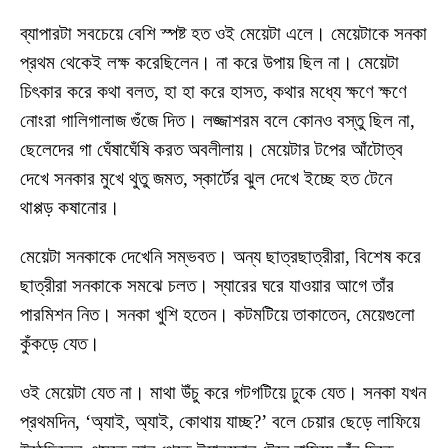
ব্যাপারটা সবচেয়ে বেশি স্পষ্ট হত ওই মেয়েটা এলে। মেয়েটাকে সনকা
প্রথম থেকেই লক্ষ করেছিলেন। না করে উপায় ছিল না। মেয়েটা
চিৎকার করে কথা বলত, হা হা করে হাসত, কথার মধ্যে ক্ষণে ক্ষণে
নোংরা গালিগালাজ গুঁজে দিত। লজ্জাশরম বলে কোনও বস্তু ছিল না,
ছেলেদের গা ঘেঁষাঘেঁষি করত অবলীলায়। মেয়েটার টপের আঁটোত্ব
দেখে সনকার মুখে থুতু জমত, স্কার্টের ঝুল দেখে ইচ্ছে হত টেনে
থাপ্পড় কষানোর।
মেয়েটা সনকাকে দেখেনি সম্ভবত। অন্য ছাত্রছাত্রীরা, বিশেষ করে
ছাত্রীরা সনকাকে সমঝে চলত। স্যারের ঘরে যাওয়ার আগে তাঁর
পারমিশন নিত। সনকা খুশি হতেন। কটমটিয়ে তাকাতেন, মেয়েগুলো
কুঁকড়ে যেত।
ওই মেয়েটা যেত না। মাথা উঁচু করে গটগটিয়ে ঢুকে যেত। সনকা যখন
প্রথমদিন, ‘অ্যাই, অ্যাই, কোথায় যাচ্ছ?’ বলে চেয়ার ছেড়ে লাফিয়ে