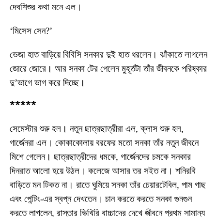
দেবশিশুর কথা মনে এল।
‘মিসেস সেন?’
ভেজা হাত বাড়িয়ে বিবিসি সনকার দুই হাত ধরলেন। ঝাঁকাতে লাগলেন
জোরে জোরে। আর সনকা টের পেলেন মুহূর্তটা তাঁর জীবনকে পরিষ্কার
দু’ভাগে ভাগ করে দিচ্ছে।
*****
সেমেস্টার শুরু হল। নতুন ছাত্রছাত্রীরা এল, ক্লাস শুরু হল,
গার্জেনরা এল। কোকাকোলায় বরফের মতো সনকা তাঁর নতুন জীবনে
মিশে গেলেন। ছাত্রছাত্রীদের ধমকে, গার্জেনদের চমকে সনকার
দিনরাত আলো হয়ে উঠল। কলেজে আসার তর সইত না। শনিরবি
বাড়িতে মন টিকত না। রাতে ঘুমিয়ে সনকা তাঁর চেয়ারটেবিল, পাম গাছ
এবং পেন্টিং-এর স্বপ্ন দেখতেন। চান করতে করতে সনকা গুনগুন
করতে লাগলেন, রাস্তার ভিখিরি বাচ্চাদের দেখে জীবনে প্রথম সামান্য