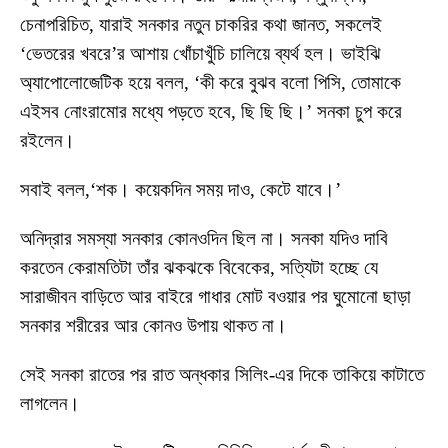
চেনাপরিচিত, যারাই সনকার নতুন চাকরির কথা জানত, সকলেই
‘ভেতরের খবরে’র আশায় খোঁচাখুঁচি চালিয়ে ব্যর্থ হল। ভাইঝি
অ্যাপোলোজেটিক হয়ে বলল, ‘কী করে বুঝব বলো পিসি, তোমাকে
এইসব নোংরামোর মধ্যে পড়তে হবে, ছি ছি ছি।’ সনকা চুপ করে
রইলেন।
সবাই বলল,‘শক। কয়েকদিন সময় দাও, কেটে যাবে।’
অনিদ্রার সমস্যা সনকার কোনওদিন ছিল না। সনকা যদিও দাবি
করতেন কেরামতিটা তাঁর ঝকঝকে বিবেকের, সত্যিটা হচ্ছে যে
সারাজীবন বাড়িতে আর বাইরে গাধার মোট বওয়ার পর ঘুমোনো ছাড়া
সনকার শরীরের আর কোনও উপায় থাকত না।
সেই সনকা রাতের পর রাত অন্ধকার সিলিং-এর দিকে তাকিয়ে কাটাতে
লাগলেন।