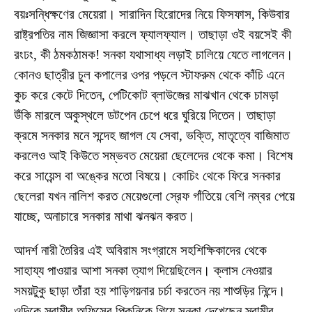
বয়ঃসন্ধিক্ষণের মেয়েরা। সারাদিন হিরোদের নিয়ে ফিসফাস, কিউবার
রাষ্ট্রপতির নাম জিজ্ঞাসা করলে ফ্যালফ্যাল। তাছাড়া ওই বয়সেই কী
রংঢং, কী ঠমকঠামক! সনকা যথাসাধ্য লড়াই চালিয়ে যেতে লাগলেন।
কোনও ছাত্রীর চুল কপালের ওপর পড়লে স্টাফরুম থেকে কাঁচি এনে
কুচ করে কেটে দিতেন, পেটিকোট ব্লাউজের মাঝখান থেকে চামড়া
উঁকি মারলে অকুস্থলে ডটপেন চেপে ধরে ঘুরিয়ে দিতেন। তাছাড়া
ক্রমে সনকার মনে সন্দেহ জাগল যে সেবা, ভক্তি, মাতৃত্বে বাজিমাত
করলেও আই কিউতে সম্ভবত মেয়েরা ছেলেদের থেকে কমা। বিশেষ
করে সায়েন্স বা অঙ্কের মতো বিষয়ে। কোচিং থেকে ফিরে সনকার
ছেলেরা যখন নালিশ করত মেয়েগুলো স্রেফ গাঁতিয়ে বেশি নম্বর পেয়ে
যাচ্ছে, অনাচারে সনকার মাথা ঝনঝন করত।
আদর্শ নারী তৈরির এই অবিরাম সংগ্রামে সহশিক্ষিকাদের থেকে
সাহায্য পাওয়ার আশা সনকা ত্যাগ দিয়েছিলেন। ক্লাস নেওয়ার
সময়টুকু ছাড়া তাঁরা হয় শাড়িগয়নার চর্চা করতেন নয় শাশুড়ির নিন্দে।
ওদিকে স্বামীর অফিসের পিকনিকে গিয়ে সনকা দেখেছেন স্বামীর