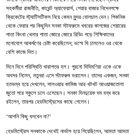
সহকর্মীরা রাজনীতি, কারেন্ট অ্যাফেয়ার্স, শেয়ার বাজার নিদেনপক্ষে
ক্রিকেটের স্ট্যাটিসটিকস নিয়ে কেমন সুন্দর বোলচাল দেন। পিকনিক
থেকে ফেরার পর কিছুদিন সনকা স্টাফরুমে খবরের কাগজের শেয়ারের
পাতা কিংবা খেলার পাতা জোরে জোরে রিডিং পড়ে শিক্ষিকাদের
মনোযোগ আকর্ষণের চেষ্টা করেছিলেন; ভস্মে ঘি ঢাললেও ওর থেকে
বেশি কাজে দিত।
দিনে দিনে পরিস্থিতি খারাপতর হল। পুরনো দিদিমণিরা একে একে
অবসর নিলেন, নতুনরা এসে স্টাফরুম ভরালেন। তাদের একজন, সনকা
হতভম্ব হয়ে দেখলেন, সালওয়ার কামিজ আর খটখট আওয়াজতোলা
জুতো পরে স্কুলে চলে এসেছেন। সনকা দিনদুয়েক দম বন্ধ করে
রইলেন, তারপর হেডমিস্ট্রেসের কাছে গেলেন।
‘আপনি কিছু বলবেন না?’
হেডমিস্ট্রেস সনকাকে দেখেই নার্ভাস হয়ে গিয়েছিলেন, আমতা আমতা