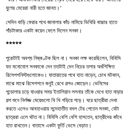
যুগের মেয়েরা নারী হতে জানত।’
সেদিন বাড়ি ফেরার পথে জানালার কাঁচ নামিয়ে ভিখিরি বাচ্চার হাতে
পাঁচটাকার একটা কয়েন ফেলে দিলেন সনকা।
*****
পুরোটাই অবশ্য নিষ্কণ্টক ছিল না। সনকা লক্ষ করেছিলেন, বিবিসি
যত মনোযোগ সনকাকে দেন ততটাই দেন নিচের তলার অর্ধশিক্ষিত
রিসেপশনিস্টগুলোকেও। যাতায়াতের পথে হাত নাড়েন, চোখ মটকান,
মাঝে মাঝে রিসেপশনে কনুই রেখে গল্পও জোড়েন। ভেনিসের
গন্ডোলায় চড়ে যাওয়ার সময় ইতালিয়ান ললনার তাঁকে দেখে হাত নাড়ার
গল্প শুনে নির্লজ্জ মেয়েগুলো খি খি গড়িয়ে পড়ে। ঘরে ছাত্রীরা দেখা
করতে এলেও আবহাওয়ায় সন্দেহাতীত বদল টের পেতেন সনকা, যেটা
ছাত্ররা এলে ঘটত না। বিবিসি বেশি বেশি হাসতেন, ছাত্রীদের কাঁধে
হাত রাখতেন। বাতাসে একটা ফুর্তি ভেসে বেড়াত।