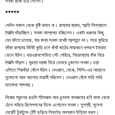
সনকা রাজি হয়ে গেলেন।
*****
সেদিন সকাল থেকে বৃষ্টি থামল না। রাস্তায় জ্যাম; প্রতি সিগন্যালে
ট্যাক্সি দাঁড়াচ্ছিল। সনকা আশ্বস্ত হচ্ছিলেন। একটা গুরুতর কিছু
যেন ঘটতে চলেছে, যার জন্য সনকা যথেষ্ট প্রস্তুত নন। শহর ফুরিয়ে
ফাঁকা রাস্তায় মিনিট কুড়ি চলে খাঁখাঁ মাঠের মাঝখানে ধপধপে ইমারত
ভেসে উঠল। দারওয়ানশোভিত গেট পেরিয়ে, পিচরাস্তায় বাঁক নিয়ে
ট্যাক্সি দাঁড়াল। ঘুরন্ত দরজা দিয়ে ভেতরে ঢুকলেন সনকা। চড়া
এসিতে শিরদাঁড়া কেঁপে উঠল। দেওয়াল, মেঝে, সিলিং-এর আড়ালে
লুকোনো নরম আলোর মায়াবী পরিবেশ। দেওয়াল ঘেঁষে সারি সারি
হাতপাখা পামগাছ।
নিজের স্কুলের রংচটা স্টাফরুম আর চুনখসা বাথরুমের ছবি মাথা থেকে
ঠেলে সরিয়ে রিসেপশনের দিকে এগোলেন সনকা। সুগন্ধী, সুবেশা
মেয়েটি টুকটুকে ঠোঁট ছড়িয়ে লিফটের অবস্থান চিহ্নিত করল।