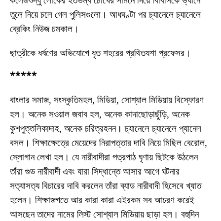
কলেজশুদ্ধু লোকের হতভম্ব চোখের সামনে দিয়ে বিবিসিকে ভ্যানে
তুলে নিয়ে চলে গেল পুলিসগুলো। আধঘণ্টা পর চ্যানেলে চ্যানেলে
ব্রেকিং নিউজ চমকাল।
ছাত্রীকে ধর্ষণের অভিযোগে ধৃত শহরের প্রথিতযশা প্রফেসর।
*****
বাংলার সমাজ, সংস্কৃতিমহল, মিডিয়া, সোশ্যাল মিডিয়ায় বিস্ফোরণ
হল। অনেক সওয়াল জবাব হল, অনেক কাদাছোড়াছুঁড়ি, অনেক
কুশপুত্তলিকাদাহ, অনেক চরিত্রহনন। চ্যানেলে চ্যানেলে প্যানেল
বসল। শিক্ষাক্ষেত্রে মেয়েদের নিরাপত্তার দাবি নিয়ে মিছিল বেরোল,
স্লোগান লেখা হল। যে নারীবাদীরা পত্রপাঠ ঘৃণায় ছিটকে উঠলেন
তাঁরা গুড নারীবাদী এবং যারা সিদ্ধান্তে আসার আগে ঘটনার
সত্যাসত্য বিচারের দাবি করলেন তাঁরা ব্যাড নারীবাদী হিসেবে খ্যাত
হলেন। শিক্ষাজগতে আর কারা কারা এইরকম সব আচরণ করেই
আসছেন তাদের নামের লিস্ট সোশ্যাল মিডিয়ায় ছাড়া হল। বহুদিন