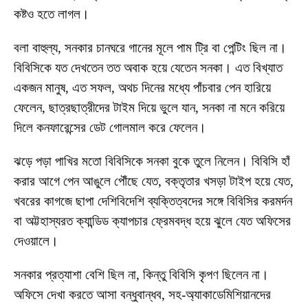
কষ্টও হতে লাগল।
বলা বাহুল্য, সনকার চানঘরে গানের মূলে পাম ট্রি বা পেন্টিং ছিল না।
বিবিসিকে যত দেখতেন তত অবাক হয়ে যেতেন সনকা। এত বিখ্যাত
একজন মানুষ, এত সফল, অথচ দিনের মধ্যে পাঁচবার পেন হারিয়ে
ফেলেন, ছাত্রছাত্রীদের টাইম দিয়ে ভুলে যান, সনকা না মনে করিয়ে
দিলে কনফারেন্সের ডেট গোলমাল করে ফেলেন।
ঝড়ে পড়া পাখির মতো বিবিসিকে সনকা বুকে তুলে নিলেন। বিবিসি হাঁ
করার আগে পেন আঙুলে পৌঁছে যেত, বক্তৃতার খসড়া টাইপ হয়ে যেত,
খবরের কাগজে ছাপা দেশিবিদেশি ব্যক্তিত্বদের সঙ্গে বিবিসির করমর্দন
বা অট্টহাস্যরত ক্যান্ডিড ক্যাপচার ফ্রেমবদ্ধ হয়ে ঝুলে যেত অফিসের
দেওয়ালে।
সনকার প্রত্যাশা বেশি ছিল না, কিন্তু বিবিসি কৃপণ ছিলেন না।
অফিসে দেখা করতে আসা বন্ধুবান্ধব, সহ-অ্যাকাডেমিশিয়ানদের