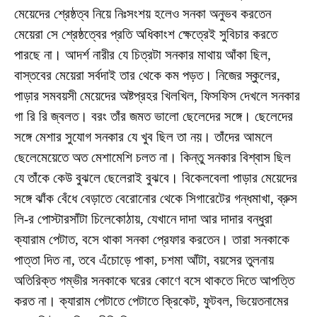
মেয়েদের শ্রেষ্ঠত্ব নিয়ে নিঃসংশয় হলেও সনকা অনুভব করতেন
মেয়েরা সে শ্রেষ্ঠত্বের প্রতি অধিকাংশ ক্ষেত্রেই সুবিচার করতে
পারছে না। আদর্শ নারীর যে চিত্রটা সনকার মাথায় আঁকা ছিল,
বাস্তবের মেয়েরা সর্বদাই তার থেকে কম পড়ত। নিজের স্কুলের,
পাড়ার সমবয়সী মেয়েদের অষ্টপ্রহর খিলখিল, ফিসফিস দেখলে সনকার
গা রি রি জ্বলত। বরং তাঁর জমত ভালো ছেলেদের সঙ্গে। ছেলেদের
সঙ্গে মেশার সুযোগ সনকার যে খুব ছিল তা নয়। তাঁদের আমলে
ছেলেমেয়েতে অত মেশামেশি চলত না। কিন্তু সনকার বিশ্বাস ছিল
যে তাঁকে কেউ বুঝলে ছেলেরাই বুঝবে। বিকেলবেলা পাড়ার মেয়েদের
সঙ্গে ঝাঁক বেঁধে বেড়াতে বেরোনোর থেকে সিগারেটের গন্ধমাখা, ব্রুস
লি-র পোস্টারসাঁটা চিলেকোঠায়, যেখানে দাদা আর দাদার বন্ধুরা
ক্যারাম পেটাত, বসে থাকা সনকা প্রেফার করতেন। তারা সনকাকে
পাত্তা দিত না, তবে এঁচোড়ে পাকা, চশমা আঁটা, বয়সের তুলনায়
অতিরিক্ত গম্ভীর সনকাকে ঘরের কোণে বসে থাকতে দিতে আপত্তি
করত না। ক্যারাম পেটাতে পেটাতে ক্রিকেট, ফুটবল, ভিয়েতনামের