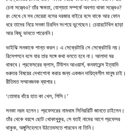
চেনা সত্ত্বেও? তাঁর ক্ষমতা, যোগ্যতা সম্পর্কে অবগত থাকা সত্ত্বেও?
রং মেখে যে সব মেয়েরা বসের দরজার বাইরে বসে থাকে আর ফোন
ধরে তাদের নিয়ে সনকা চিরদিন সংশয়ে ভুগেছেন। চেয়ারটেবিল ছাড়া
আর কিছু ভাবতে পারেননি।
ভাইঝি সনকাকে শান্ত করল। এ সেক্রেটারি সে সেক্রেটারি নয়।
রিসেপশনে বসে যার তার সঙ্গে কথা বলতে হবে না। আলাদা ঘর
থাকবে। প্রফেসরের ক্লাস, টিউশন আওয়ার্স, কনফারেন্স ইত্যাদি
গুরুতর বিষয়ের দেখাশোনা করার জন্য একজন দায়িত্বশীল মানুষ চাই।
রীতিমত সম্মানজনক ব্যাপার।
‘তোমার বাঁয়ে হাত কা খেল, পিসি।’
সনকা নরম হলেন। প্রফেসরের নামধাম সিনিয়রিটি জানতে চাইলেন।
তাঁর থেকে বয়সে ছোট খোকাখুকুর, সে যতই নামের আগে প্রফেসর
থাকুক, অঙ্গুলিহেলনে উঠতেবসতে পারবেন না তিনি।