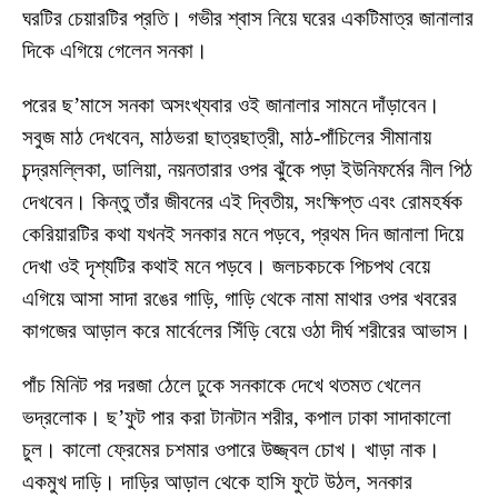
ঘরটির চেয়ারটির প্রতি। গভীর শ্বাস নিয়ে ঘরের একটিমাত্র জানালার
দিকে এগিয়ে গেলেন সনকা।
পরের ছ’মাসে সনকা অসংখ্যবার ওই জানালার সামনে দাঁড়াবেন।
সবুজ মাঠ দেখবেন, মাঠভরা ছাত্রছাত্রী, মাঠ-পাঁচিলের সীমানায়
চন্দ্রমল্লিকা, ডালিয়া, নয়নতারার ওপর ঝুঁকে পড়া ইউনিফর্মের নীল পিঠ
দেখবেন। কিন্তু তাঁর জীবনের এই দ্বিতীয়, সংক্ষিপ্ত এবং রোমহর্ষক
কেরিয়ারটির কথা যখনই সনকার মনে পড়বে, প্রথম দিন জানালা দিয়ে
দেখা ওই দৃশ্যটির কথাই মনে পড়বে। জলচকচকে পিচপথ বেয়ে
এগিয়ে আসা সাদা রঙের গাড়ি, গাড়ি থেকে নামা মাথার ওপর খবরের
কাগজের আড়াল করে মার্বেলের সিঁড়ি বেয়ে ওঠা দীর্ঘ শরীরের আভাস।
পাঁচ মিনিট পর দরজা ঠেলে ঢুকে সনকাকে দেখে থতমত খেলেন
ভদ্রলোক। ছ’ফুট পার করা টানটান শরীর, কপাল ঢাকা সাদাকালো
চুল। কালো ফ্রেমের চশমার ওপারে উজ্জ্বল চোখ। খাড়া নাক।
একমুখ দাড়ি। দাড়ির আড়াল থেকে হাসি ফুটে উঠল, সনকার