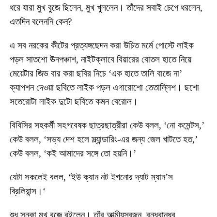
ধরে যারা মুখ বুজে ছিলেন, মুখ খুললেন। তাঁদের সবাই চেপে ধরলেন,
এতদিন বলেননি কেন?
এ সব নরকের কীটের প্রত্যঙ্গছেদন করা উচিত মর্মে পোস্টে লাইক
পড়ল সাতশো ঊনপঞ্চাশ, নাইটক্লাবে বিয়ারের বোতল হাতে নিয়ে
মেয়েটার জিভ বার করা ছবির নিচে ‘এক হাতে তালি বাজে না’
ক্যাপশন দেওয়া ছবিতে লাইক পড়ল এগারোশো তেতাল্লিশ। ছশো
সতেরোটা লাইক দুটো ছবিতে কমন বেরোল।
বিবিসির সহকর্মী সহগবেষক ছাত্রছাত্রীরা কেউ বলল, ‘নো কমেন্টস,’
কেউ বলল, ‘সভ্য দেশ হলে স্ল্যান্ডারিং-এর জন্য জেল খাটতে হত,’
কেউ বলল, ‘কই আমাদের সঙ্গে তো হয়নি।’
যেটা সকলেই বলল, ‘ইউ ক্যান নট ইগনোর দ্যাট ম্যান’স
ব্রিলিয়ান্স।‘
শুধু সনকা মুখ বুজে রইলেন। তাঁর আত্মীয়স্বজন, বন্ধুবান্ধব,