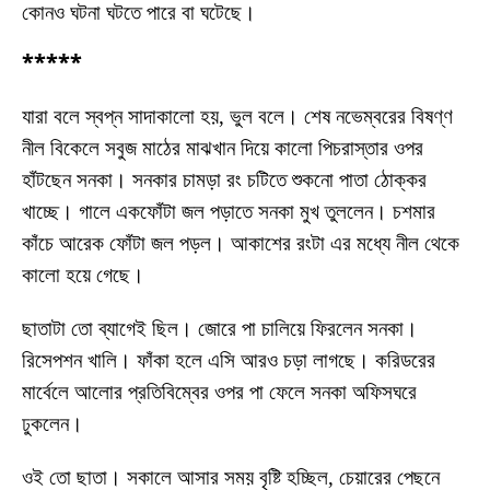
কোনও ঘটনা ঘটতে পারে বা ঘটেছে।
*****
যারা বলে স্বপ্ন সাদাকালো হয়, ভুল বলে। শেষ নভেম্বরের বিষণ্ণ
নীল বিকেলে সবুজ মাঠের মাঝখান দিয়ে কালো পিচরাস্তার ওপর
হাঁটছেন সনকা। সনকার চামড়া রং চটিতে শুকনো পাতা ঠোক্কর
খাচ্ছে। গালে একফোঁটা জল পড়াতে সনকা মুখ তুললেন। চশমার
কাঁচে আরেক ফোঁটা জল পড়ল। আকাশের রংটা এর মধ্যে নীল থেকে
কালো হয়ে গেছে।
ছাতাটা তো ব্যাগেই ছিল। জোরে পা চালিয়ে ফিরলেন সনকা।
রিসেপশন খালি। ফাঁকা হলে এসি আরও চড়া লাগছে। করিডরের
মার্বেলে আলোর প্রতিবিম্বের ওপর পা ফেলে সনকা অফিসঘরে
ঢুকলেন।
ওই তো ছাতা। সকালে আসার সময় বৃষ্টি হচ্ছিল, চেয়ারের পেছনে