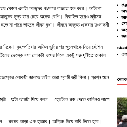
প্রব
েতর কেমন একটা আনন্দের ঝঙ্কার বাজতে শুরু করে। আটশো
অম্
্দের মূল্য তার চেয়ে অনেক বেশি। বিবাহিত হয়েও স্ত্রীসঙ্গ
আশ
সো
 হতে না পারে তাহলে জীবন বৃথা। জীবনে অন্তত একবার দুঃসাহসী
অন্
জয়
 দিকে। বৃহস্পতিবার অফিস ছুটির পর জুলেখাকে নিয়ে স্টেশন
ভালো
এক
র ডেস্কে বসা লোকটা ওদের দিকে একটু সরু দৃষ্টিতে তাকাল।
্কের লোকটা জানতে চাইল তারা স্বামী স্ত্রী কিনা। প্রশ্ন শুনে
লোকা
ী স্ত্রী। পাল্টা ঝামটা দিয়ে বলল— হোটেলে রুম পেতে কাবিনও লাগে
বলল— রুমের ভাড়া এক হাজার। অগ্রিম দিয়ে চাবি নিতে হবে।