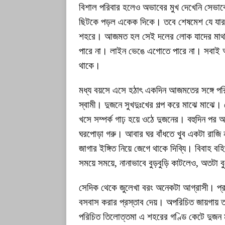
বিশাল পরিবার হলেও অভাবের মুখ দেখেনি সেভাবে
ছিটকে পড়ল একেক দিকে। তবে শেষমেশ যে যার 
শহরে। আজমত হল সেই দলের লোক যাদের মাথায় ব
পারে না। লাইন ভেঙে এগোতে পারে না। সবাই
থাকে।
মধ্য বয়সে এসে হঠাৎ একদিন আজমতের সঙ্গে 
স্বামী। দুজনে সুখদুঃখের গল্প করে মাঝে মাঝে। 
খসে সম্পর্ক গাঢ় হয়ে ওঠে দুজনের। বহুদিন পর 
ঘরপোড়া গরু। আবার ঘর বাঁধতে খুব একটা রাজি ন
জাগার ইঙ্গিত নিয়ে জেগে থাকে দিব্যি। বিবাহ বহি
সময়ে সময়ে, নানাভাবে বুড়বুড়ি কাটলেও, অতটা বু
সেদিক থেকে জুলেখা বরং অনেকটা আগ্রাসী। প্
বসবাস করার প্রস্তাব দেয়। অপরিচিত জায়গায় 
পরিচিত তিলোত্তমা এ শহরের গণ্ডি কেটে দুজন