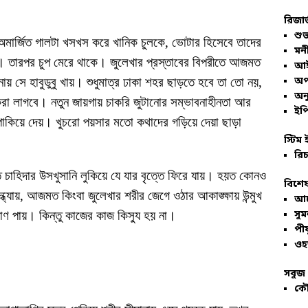
রিজার
শুভ
 অমার্জিত গালটা খসখস করে খানিক চুলকে, ভোটার হিসেবে তাদের
মনী
। তারপর চুপ মেরে থাকে। জুলেখার প্রস্তাবের বিপরীতে আজমত
আই
অপ
নায় সে হাবুডুবু খায়। শুধুমাত্র ঢাকা শহর ছাড়তে হবে তা তো নয়,
অনু
করা লাগবে। নতুন জায়গায় চাকরি জুটানোর সম্ভাবনাহীনতা আর
ইপি
কিয়ে দেয়। খুচরো পয়সার মতো কথাদের গড়িয়ে দেয়া ছাড়া
স্টিম 
রিচ
িত চাহিদার উসখুসানি লুকিয়ে যে যার বৃত্তে ফিরে যায়। হয়ত কোনও
বিশেষ
ধ্যায়, আজমত কিংবা জুলেখার শরীর জেগে ওঠার আকাঙ্ক্ষায় উন্মুখ
আল
সু
ণ পায়। কিন্তু কাজের কাজ কিস্যু হয় না।
পীয
ওহ
সবুজ 
কৌ