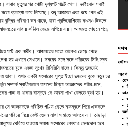
L
L
L
L
L
L
L
L
L
L
L
L
L
L
L
L
L
। বাবার মৃত্যুর পর গোটা দৃশ্যপট পাল্টে গেল। ভাইবোন সবাই
L
L
L
মতো ব্যবস্থা করে নিয়েছে। শুধু আজমত একা রয়ে গেল এই
ুদ্ধির পরিমাণ কম থাকে, যারা প্রতিযোগিতায় কখনও টিকতে
 আজমতের মাথায় কাঁঠাল ভেঙে এগিয়ে যায়। আজমত পেছনে পড়ে
দশম ব
পরিচয় ঘটে এক নারীর। আজমতের মতো তাকেও ছেড়ে গেছে
দেখা হয় এখানে সেখানে। সময়ের সঙ্গে সঙ্গে পরিচয়ের মিহি স্তর
স্টেশ
আজমতের বুকে একটা সুখের রিনিরিনি বাজে। কিন্তু দুজনেই
স্মরণ
য় তারা। অথচ একটা সংসারের সুপ্ত ইচ্ছা দুজনের বুকে নতুন চর
রে
র্ভূত সম্পর্ক স্বাধীনভাবে যাপনের চিন্তা আজমতের শরীর-মনে,
কের পাটা না থাকায় বাস্তবে সে ভাবনা পাখা মেলতে ব্যর্থ হয়।
মার
রায় সে আজমতকে পরিচিত গণ্ডি ছেড়ে মফস্বলে গিয়ে একসঙ্গে
অন
তাদের পরিচয় নিয়ে কেউ তেমন মাথা ঘামাতে আসবে না। তাছাড়া
 মানুষের বেরিয়ে যাওয়ায় সমাজ সংসারের কোথাও হেলদোল হবে