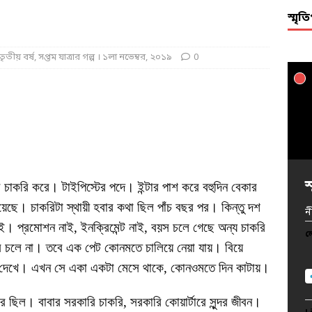
স্মৃ
তৃতীয় বর্ষ, সপ্তম যাত্রার গল্প । ১লা নভেম্বর, ২০১৯
0
স
স
স
স
স
স
স
স
স
স
স
স
স
স
স
স
স
স
স
স
াকরি করে। টাইপিস্টের পদে। ইন্টার পাশ করে বহুদিন বেকার
ছে। চাকরিটা স্থায়ী হবার কথা ছিল পাঁচ বছর পর। কিন্তু দশ
ন
ন
ন
ন
ন
ন
ন
ন
ন
ন
ন
ন
ন
ন
ন
ন
ন
ই। প্রমোশন নাই, ইনক্রিমেন্ট নাই, বয়স চলে গেছে অন্য চাকরি
ন
ন
ন
ল
ল
ল
ল
ল
ল
ল
ল
ল
ল
ল
ল
ল
ল
ল
ল
ল
 চলে না। তবে এক পেট কোনমতে চালিয়ে নেয়া যায়। বিয়ে
ল
ল
ল
া দেখে। এখন সে একা একটা মেসে থাকে, কোনওমতে দিন কাটায়।
িল। বাবার সরকারি চাকরি, সরকারি কোয়ার্টারে সুন্দর জীবন।