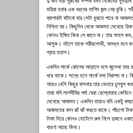
দু’জন নারী পুরুষের সম্পর্ক যখন নিজেদের সুখদু
মরিয়া হবার এক ধরনের তাগিদ জন্ম নেয় বুঝি। 
ব্যাপারটা ঘটানো যায় সেটা বুঝতে পারে না আজমত।
নিশ্চিত নয়। কিছুদিন থেকে আজমত দেখেছে রিকশ
কোনও ইঙ্গিত কিনা সে জানে না। তার সাহস কম, 
আসুক। নইলে তাকে শরীরলোভী, অসভ্য মনে করত
প্রায় হতাশ।
একদিন পার্কে ঝোপের আড়ালে বসে জুলেখা তার
ধরে থাকে। সন্ধে হলে পার্কে বসা নিরাপদ না। 
আরও বেশি কিছুর বাসনায় তার ভেতরে চুলবুল ক
তারা যদি লালদীঘির পর্দা ঘেরা রেস্তোরার কেবি
দেখেছে আজমত। একদিন তারাও যদি একটু কাছাকা
আজমতের কান ঝাঁ ঝাঁ করতে থাকে। পাঁচশো টা
টাকা দিয়ে কোনও হোটেলে রুম নিলে দুজনে একা
ধারণা আছে কিনা।