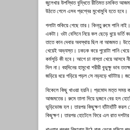
জুলেখার উপস্থিত বুদ্ধিতে রীতিমত চমকিত আ
উঠতে গেলে এসব প্রশ্নের মুখোমুখি হতে হবে।
গলাটা শুকিয়ে গেছে তার। কিন্তু রুমে পানি 
একটা। ওটা বেসিনে নিয়ে কল ছেড়ে ধুয়ে ভর্তি 
তাতে কান দেবার অবস্থায় ছিল না আজমত। উত্ত
খেয়েই অভ্যস্ত। ঢকঢক করে পুরোটা পানি খেয়ে ফ
কর্মসূচি কী হবে। আগে চা নাস্তা খেয়ে আসবে
দিল না। বহুদিনের হামুখো শরীরী বুভুক্ষু ভাব
জড়িয়ে ধরে গড়িয়ে পড়ল সে নড়বড়ে খাটটায়। জম
বিকেলে কিছু খাওয়া হয়নি। প্রমোদ মত্ত সময় কা
আজমতের। রুমে তালা দিয়ে দুজনে বের হল হোটেল
ভুড়িভোজ হল। তারপর কিছুক্ষণ হাঁটাহাঁটি করল র
কিছুক্ষণ। তারপর হোটেলে ফিরে এল রাত দশট
খাওয়ার পরপর বিছানায় উঠে নাক ডেকে ঘুমিয়ে প