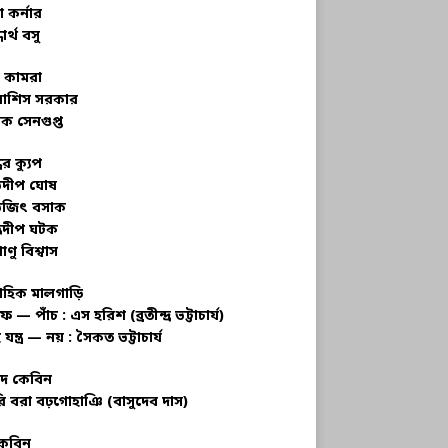
 কর্নার
ধার্থ বসু
র কামরা
বাশিস সরকার
ক সেনগুপ্ত
ধের ক্যুপ
ভদীপ ঘোষ
ভজিৎ বসাক
্রদীপ ঘটক
াণু বিশ্বাস
াহিক মালগাড়ি
ফ — পাঁচ : এস হরিশ (ব্রতীন্দ্র ভট্টাচার্য)
 যন্ত্র — নয় : সৈকত ভট্টাচার্য
াদ কেবিন
ি বরা বঢ়গোহাঞি (বাসুদেব দাস)
কেবিন