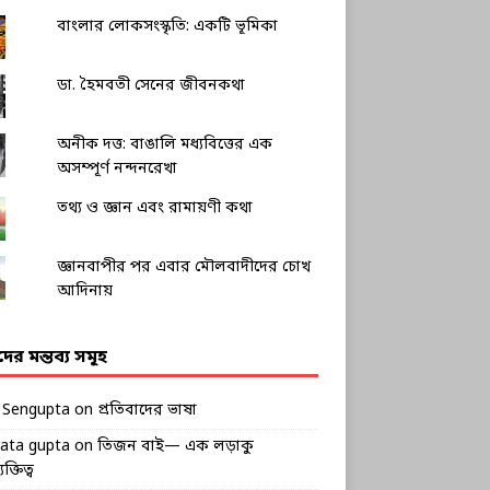
বাংলার লোকসংস্কৃতি: একটি ভূমিকা
ডা. হৈমবতী সেনের জীবনকথা
অনীক দত্ত: বাঙালি মধ্যবিত্তের এক
অসম্পূর্ণ নন্দনরেখা
তথ্য ও জ্ঞান এবং রামায়ণী কথা
জ্ঞানবাপীর পর এবার মৌলবাদীদের চোখ
আদিনায়
ীদের মন্তব্য সমূহ
k Sengupta
on
প্রতিবাদের ভাষা
rata gupta
on
তিজন বাই— এক লড়াকু
ক্তিত্ব