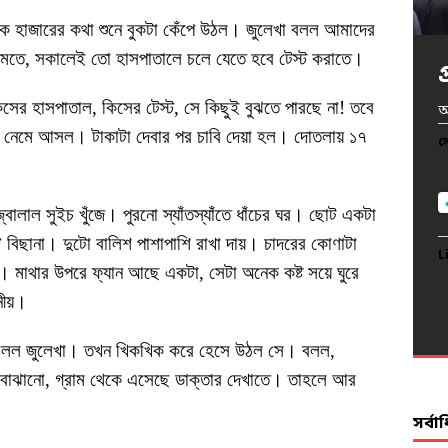
 হাজারের কথা শুনে বুকটা কেঁপে উঠল। জুলেখা বলল আমাদের
ওমতে, সকালেই তো হাসপাতালে চলে যেতে হবে টেস্ট করাতে।
খ
র হাসপাতাল, কিসের টেস্ট, সে কিছুই বুঝতে পারছে না! তবে
অ
অ
প
আ
য় নেমে আসল। টাকাটা দেবার পর চাবি দেয়া হল। দোতলায় ১৭
দ
ল
ল
ল
ল
ল
বালাল সুইচ খুঁজে। পুরনো স্যাঁতস্যাঁতে ধাঁচের ঘর। ছোট একটা
ট বিছানা। দুটো বালিশ পাশাপাশি রাখা দায়। চাদরের কোণাটা
L
L
L
L
মাথার উপরে ফ্যান আছে একটা, সেটা অনেক কষ্ট সয়ে ঘুরে
L
নীয়।
বলল জুলেখা। তখন খিকখিক করে হেসে উঠল সে। বলল,
এটা বোঝানো, গ্রাম থেকে এসেছে ডাক্তার দেখাতে। তাহলে আর
সর্ব