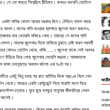
জমত। সে তো ঘাবড়ে গিয়েছিল রীতিমত। কখনও ভাবেনি হোটেলে
নাই। একটা পানির বোতল আনার দরকার ছিল। টেবিলে গ্লাস আছে
করে আনল। কলের পানি খাওয়ার ব্যাপারে জুলেখা বারণ করলেও,
েজনায় তার ভেতরটা শুকিয়ে গেছে। তাছাড়া সে কলের পানি
েলল। তারপর জুলেখার দিকে তাকিয়ে বুঝতে চেষ্টা করল পরবর্তী
 নীচের কোনও হোটেল থেকে, নাকি…..। জুলেখা তাকে সেই অবসর
 ততক্ষণে উড়িয়ে নিয়ে গেছে জুলেখার মেয়েলি জড়তা। আজমতকে
ে থাকা দেহতৃষ্ণার অবসান ঘটলো এক ঘণ্টা পর।
টিয়ে একটু থিতু হবার পর রাত আটটার দিকে প্রচণ্ড খিদে পেল
যাত্র
 থেকে। কাছের একটা রেস্টুরেন্টে গিয়ে পরোটা মাংস দিয়ে
েলস্টেশন চত্বরে। ঘুরে ঘুরে ভবঘুরে মানুষের জীবনচিত্র দেখল
Hira
ার আগেই।
ritab
নাট্যব্য
ড়ার অভ্যেস আজমতের। কিন্তু আজ রাত বারোটা পর্যন্ত তাকে