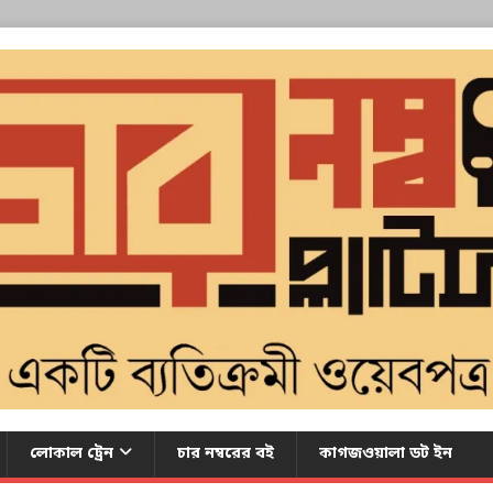
লোকাল ট্রেন
চার নম্বরের বই
কাগজওয়ালা ডট ইন