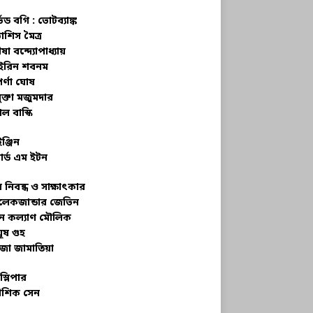
্ভড বগি :
ভোটব্যাঙ্ক
াশিস মৈত্র
ষা বন্দ্যোপাধ্যায়
রিন শবনম
র্ণা ঘোষ
ক্তা মজুমদার
ল বাস্কি
ইঞ্জিন
ার্ড এম ইটন
 নিবন্ধ ও সাক্ষাৎকার
েকজান্ডার জেভিন
মন কল্যাণ মৌলিক
ূষ গুহ
জা জামাতিয়া
স্লিপার
শিক সেন