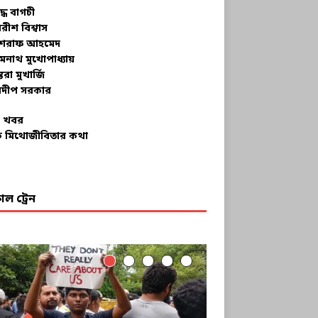
ুদ্ধ বাগচী
বরীশ বিশ্বাস
রাফ আহমেদ
মনাথ মুখোপাধ্যায়
তরা মুখার্জি
দীপ সরকার
 খবর
 মিথোজীবিতার কথা
ল ট্রেন