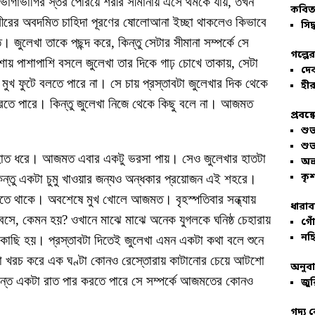
ঃখ ভাগাভাগির স্তর পেরিয়ে শরীর সীমানায় এসে থমকে যায়, তখন
কবিতা
শরীরের অবদমিত চাহিদা পূরণের ষোলোআনা ইচ্ছা থাকলেও কিভাবে
সিদ্
 জুলেখা তাকে পছন্দ করে, কিন্তু সেটার সীমানা সম্পর্কে সে
গল্পে
ায় পাশাপাশি বসলে জুলেখা তার দিকে গাঢ় চোখে তাকায়, সেটা
দে
মুখ ফুটে বলতে পারে না। সে চায় প্রস্তাবটা জুলেখার দিক থেকে
হীর
ে পারে। কিন্তু জুলেখা নিজে থেকে কিছু বলে না। আজমত
প্রবন্
শু
শু
 হাত ধরে। আজমত এবার একটু ভরসা পায়। সেও জুলেখার হাতটা
অভ
কৃশ
কিন্তু একটা চুমু খাওয়ার জন্যও অন্ধকার প্রয়োজন এই শহরে।
রতে থাকে। অবশেষে মুখ খোলে আজমত। বৃহস্পতিবার সন্ধ্যায়
ধারাব
নে বসে, কেমন হয়? ওখানে মাঝে মাঝে অনেক যুগলকে ঘনিষ্ঠ চেহারায়
গোঁ
নহি
ছি হয়। প্রস্তাবটা দিতেই জুলেখা এমন একটা কথা বলে শুনে
কা খরচ করে এক ঘণ্টা কোনও রেস্তোরায় কাটানোর চেয়ে আটশো
অনুব
ন্তে একটা রাত পার করতে পারে সে সম্পর্কে আজমতের কোনও
জুর
গদ্য 