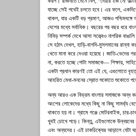
করল। রাজনীতি মেনে নিল, “দেয়ার ইজ নো অল্ট
যাচ্ছে সেই পথেই চলতে হবে। এর ফলে, একদিকে স
থাকল, যার একটি বড় প্রমাণ, আজও পশ্চিমবঙ্গ
দেশের মধ্যে সর্বাধিক। বছরের পর বছর ধরে বাংলার 
নিবিড় সম্পর্ক দেখে আসা সত্ত্বেও নাগরিক বাঙা
সে হঠাৎ দেখল, হাড়ি-বাগদি-মুসলমানের রান্না ক
খেতে মানা করে দেওয়া হয়েছে। জাতি-ভেদের গ
না, করতে হচ্ছে গোটা সমাজকে— শিক্ষায়, সাহিত্য
একটা প্রধান কারণই তো এই যে, এগুলোতে বৃহত্
আহরিত মেধা-মননের স্রোত শুকোতে শুকোতে পড়
অন্য আরও এক বিভ্রম বাংলার সমাজকে অন্ধ কর
অংশের লোকেদের মধ্যে কিছু না কিছু সামর্থ্য 
থাকতে হয় না। গ্রামে গঞ্জে মোটরবাইক, চার-চা
খুবই চোখে পড়ে। কিন্তু, এইগুলোকে উন্নয়নের
এবং অন্যদের। এই চাকচিক্যের আড়ালে যেটা ঘট