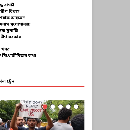
ুদ্ধ বাগচী
বরীশ বিশ্বাস
রাফ আহমেদ
মনাথ মুখোপাধ্যায়
তরা মুখার্জি
দীপ সরকার
 খবর
 মিথোজীবিতার কথা
ল ট্রেন