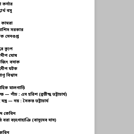
 কর্নার
ধার্থ বসু
র কামরা
বাশিস সরকার
ক সেনগুপ্ত
ধের ক্যুপ
ভদীপ ঘোষ
ভজিৎ বসাক
্রদীপ ঘটক
াণু বিশ্বাস
াহিক মালগাড়ি
ফ — পাঁচ : এস হরিশ (ব্রতীন্দ্র ভট্টাচার্য)
 যন্ত্র — নয় : সৈকত ভট্টাচার্য
াদ কেবিন
ি বরা বঢ়গোহাঞি (বাসুদেব দাস)
কেবিন