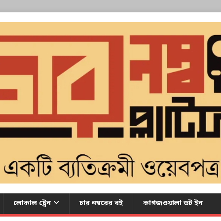
লোকাল ট্রেন
চার নম্বরের বই
কাগজওয়ালা ডট ইন