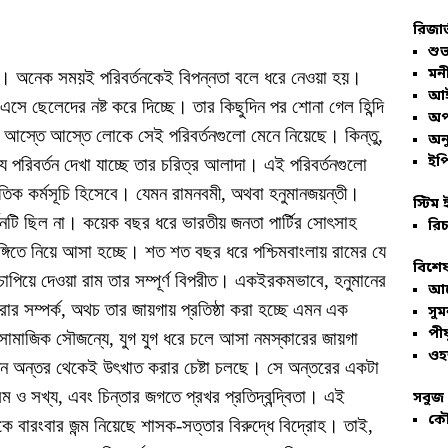
রিজার
শুভ
মনী
্তব। অনেক সময়ই পরিবর্তনকেই বিপন্নতা বলে ধরে নেওয়া হয়।
আই
ে ছেলেদের নষ্ট করে দিচ্ছে। তার কিছুদিন পর শোনা গেল হিন্দি
অপ
র আস্তে আস্তে লোকে সেই পরিবর্তনগুলো মেনে নিয়েছে। কিন্তু,
অনু
ইপি
যে পরিবর্তন দেখা যাচ্ছে তার চরিত্র আলাদা। এই পরিবর্তনগুলো
তিক কর্মসূচি হিসেবে। যেমন রামনবমী, অথবা হনুমানজয়ন্তী।
স্টিম 
শনটি ছিল না। কয়েক বছর ধরে ভারতীয় জনতা পার্টির সোৎসাহ
রিচ
 ভঙ্গিতে নিয়ে আসা হচ্ছে। শত শত বছর ধরে পশ্চিমবাংলায় রামের যে
বিশেষ
 চাপিয়ে দেওয়া রাম তার সম্পূর্ণ বিপরীত। একইরকমভাবে, হনুমানের
আল
্করার সম্পর্ক, অথচ তার জায়গায় প্রতিষ্ঠা করা হচ্ছে এমন এক
সু
পীয
য়। সামাজিক সৌজন্যে, যুগ যুগ ধরে চলে আসা নমস্কারের জায়গা
ওহ
পন অন্তর থেকেই উৎখাত করার চেষ্টা চলছে। সে অন্তরের একটা
্রেম ও সখ্য, এবং চিন্তার জগতে প্রখর প্রতিদ্বন্দ্বিতা। এই
সবুজ 
কৌ
কে বারংবার জন্ম নিয়েছে শাসক-সত্তার বিরুদ্ধে বিদ্রোহ। তাই,