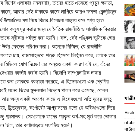
শেষ বিশেষ এলাকার মনসবদার, তাদের হাতে এসেছে প্রচুর ক্ষমতা,
 কাজে, আবার সেই টাকাকে কাজে লাগিয়ে আরও ক্ষমতা কেন্দ্রীভূত
 উপার্জনের পথ নিয়ে বিচার-বিবেচনা বাহুল্য বলে গণ্য হতে
ীগুলোর কলুষ দূর করার জন্য যে নৈতিক রাজনীতি ও সামাজিক ক্রিয়ার
 তাকে স্বীকার পর্যন্ত করা হয়নি। ফল, সেই পঙ্কিল ভূমিকে ঘোর
ির উর্বর ক্ষেত্রে পরিণত করা। অনেকে বিস্মিত, যে রাজনীতি
ে ফেলতে চায়, রামমোহনকে শত্রু হিসেবে চিহ্নিত করে, লোকে তার
ের মিছিলে যোগ দিচ্ছে! এর অন্তত একটা কারণ এই যে, এঁদের
 দেওয়ার কাজটা করাই হয়নি। বিজেপি সাম্প্রদায়িক দাঙ্গার
্লিতে কত লোককে ঘরছাড়া করেছে, এ হিসেবগুলো এক শ্রেণির
াবরই মনের ভিতর মুসলমান-বিদ্বেষ পালন করে এসেছে, কেবল
যাত্র
ি। আর অন্য একটি অংশের কাছে এ হিসেবগুলো অতি দূরের বস্তু
া, হিন্দুত্ববাদ, কর্পোরেট আগ্রাসনের মতো যে অভিধাগুলো দিয়ে
Hira
িছু শব্দমাত্র। সেগুলোকে তাদের প্রকৃত অর্থ-সহ মূর্ত করে তোলার
ritab
জন ছিল, তার কণামাত্রও সংগঠিত হয়নি।
নাট্যব্য