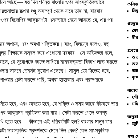
ানে আছে— যত দিন পর্যন্ত বাংলার ওপর সাংস্কৃতিকভাবে
কবিতা
তমাতার কল্পনা শুধু অসম্পূর্ণ থেকে যাবে তাই না, বারবার
সিদ্
তরের ওপর বিজেপির আক্রমণটা এমনভাবে নেমে আসছে যে, এর পর
গল্পে
দে
হীর
র অপচয়, এবং অযথা শক্তিক্ষয়। বরং, বিলম্বে হলেও, বহু
প্রবন্
হুমূল্য শিক্ষাকে সম্বল করে এগোনো দরকার। সে অভিজ্ঞতা বলে,
শু
ও আসে, যে সুযোগকে কাজে লাগিয়ে মানবসভ্যতা বিকাশ লাভ করতে
শু
ার সামনে তেমনই সুযোগ এসেছে। মাসুল তো দিতেই হবে,
অভ
কৃশ
 পাওয়ার চেষ্টা করতে পারি, অথবা হাহাকার এবং পরস্পরকে
ধারাব
গোঁ
 নিতে হবে, এবং ভাবতে হবে, যে শক্তি ও সময় আছে কীভাবে তার
নহি
র ওপর আক্রমণ প্রতিহত করা যায়। সেটা করতে গেলে অবশ্য
অনুব
খি হতে হবে— কীভাবে এই পরিবর্তনটি হল? বাংলার মানুষ তার
জুর
টা সাংস্কৃতিক প্রদর্শনকে মেনে নিল কেন? কেন সাংস্কৃতিক
গদ্য 