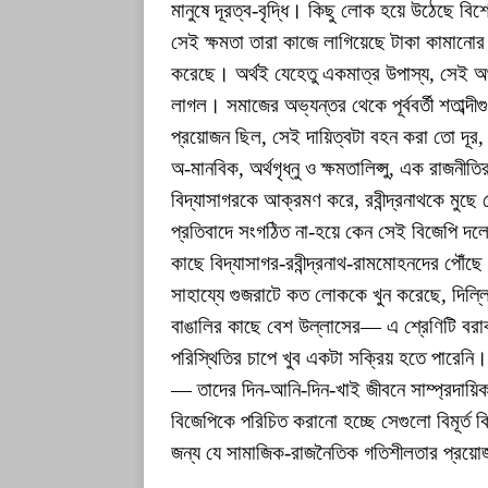
মানুষে দূরত্ব-বৃদ্ধি। কিছু লোক হয়ে উঠেছে বি
সেই ক্ষমতা তারা কাজে লাগিয়েছে টাকা কামানোর
করেছে। অর্থই যেহেতু একমাত্র উপাস্য, সেই অর্থ
লাগল। সমাজের অভ্যন্তর থেকে পূর্ববর্তী শতাব্দ
প্রয়োজন ছিল, সেই দায়িত্বটা বহন করা তো দূর,
অ-মানবিক, অর্থগৃধ্নু ও ক্ষমতালিপ্সু, এক রাজনীত
বিদ্যাসাগরকে আক্রমণ করে, রবীন্দ্রনাথকে মুছ
প্রতিবাদে সংগঠিত না-হয়ে কেন সেই বিজেপি দল
কাছে বিদ্যাসাগর-রবীন্দ্রনাথ-রামমোহনদের পৌঁছে
সাহায্যে গুজরাটে কত লোককে খুন করেছে, দিল
বাঙালির কাছে বেশ উল্লাসের— এ শ্রেণিটি বর
পরিস্থিতির চাপে খুব একটা সক্রিয় হতে পারেন
— তাদের দিন-আনি-দিন-খাই জীবনে সাম্প্রদায়িকত
বিজেপিকে পরিচিত করানো হচ্ছে সেগুলো বিমূর্ত ক
জন্য যে সামাজিক-রাজনৈতিক গতিশীলতার প্রয়ো