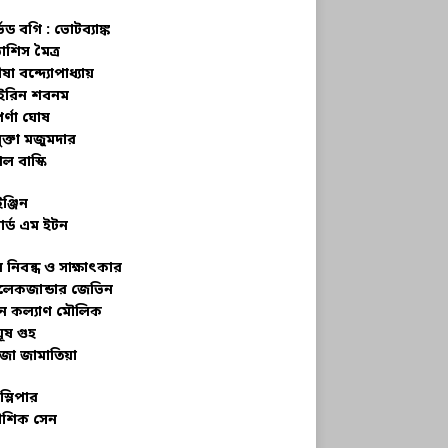
্ভড বগি :
ভোটব্যাঙ্ক
াশিস মৈত্র
ষা বন্দ্যোপাধ্যায়
রিন শবনম
র্ণা ঘোষ
ক্তা মজুমদার
ল বাস্কি
ইঞ্জিন
ার্ড এম ইটন
 নিবন্ধ ও সাক্ষাৎকার
েকজান্ডার জেভিন
মন কল্যাণ মৌলিক
ূষ গুহ
জা জামাতিয়া
স্লিপার
শিক সেন