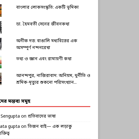
বাংলার লোকসংস্কৃতি: একটি ভূমিকা
ডা. হৈমবতী সেনের জীবনকথা
অনীক দত্ত: বাঙালি মধ্যবিত্তের এক
অসম্পূর্ণ নন্দনরেখা
তথ্য ও জ্ঞান এবং রামায়ণী কথা
আনন্দপুর, নাজিরাবাদ: অনিয়ম, দুর্নীতি ও
শ্রমিক-মৃত্যুর শুকনো পরিসংখ্যান...
ীদের মন্তব্য সমূহ
k Sengupta
on
প্রতিবাদের ভাষা
rata gupta
on
তিজন বাই— এক লড়াকু
ক্তিত্ব