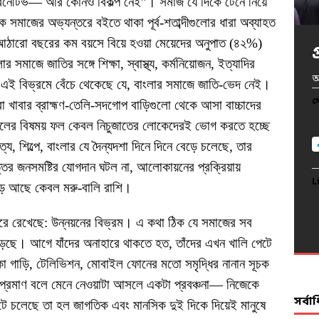
ারনেটিভ— আর কোনও বিকল্প নেই”। সমাজ যে দিকে টেনে নিয়ে
মাজের অভ্যন্তরে বইতে থাকা পূর্ব-শতাব্দীগুলোর ধারা অব্যাহত
ে আঠারো বছরের কম বয়সে বিয়ে হওয়া মেয়েদের অনুপাত (৪২%)
সমাজে জাতির সঙ্গে শিক্ষা, স্বাস্থ্য, কর্মনিয়োজন, ইত্যাদির
খ
অ
অ
প
আ
লি এই বিভ্রমে বেঁচে থেকেছে যে, বাংলার সমাজে জাতি-ভেদ নেই।
দ
ল
ল
ল
ল
রা খাবার ব্রাহ্মণ-তেলি-সদগোপ বাড়িগুলো থেকে আসা বাচ্চাদের
রলের বিষময় ফল কেবল নিচুজাতের লোকেদেরই ভোগ করতে হচ্ছে
ল
ে, শিল্পে, বাংলার যে দৈন্যদশা দিনে দিনে বেড়ে চলেছে, তার
তর জনসমষ্টির যোগদান ঘটল না, আলোকায়নের প্রক্রিয়ায়
L
L
L
L
ে আছে কেবল মরু-বালি রাশি।
L
ে রেখেছে: উন্নয়নের বিভ্রম। এ কথা ঠিক যে সমাজের সব
বেড়েছে। আগে যাঁদের অনাহারে থাকতে হত, তাঁদের এখন খালি পেটে
কা গাড়ি, টেলিভিশন, মোবাইল ফোনের মতো সমৃদ্ধির নানান সূচক
 প্রমাণ বলে মেনে নেওয়াটা আসলে একটা প্রবঞ্চনা— নিজেকে
সর্ব
ে চলেছে তা হল জাগতিক এবং মানসিক দুই দিকে দিয়েই মানুষে