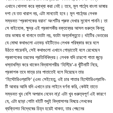
এখানে খোলসা করে ব্যাখ্যা করা নেই। তবে, মূল পাঠ্যে বাংলা ভাষার
দশা যে তত খারাপ নয়, এটা মানতেই হবে। মূল পাঠ্যের লেখক
সম্ভবত ‘প্রকাশকের বয়ান’ অংশটির প্রুফ দেখার সুযোগ পাননি। তা
সে যাইহোক, ক্ষুদ্র এই প্রকাশকীয় বক্তব্যের আসল গুরুত্ব কিন্তু
তার ভাষায় বা বানানে ততটা নয়, যতটা অন্তর্বস্তুতে। বইটির ভেতরের
যে মোদ্দা কথাগুলো এতবড় বইটিতেও লেখক পরিষ্কার করে বলে
উঠতে পারেননি, সেই কথাগুলো এখানে গোড়াতেই বলে রেখেছেন
প্রকাশকের তরফের প্রতিনিধিদ্বয়। লেখক যদি চারশো পাতা জুড়ে
ধস্তাধস্তি করে থাকেন বিদ্যাসাগরীয় ‘হিস্ট্রি’-র খুঁটিনাটি নিয়ে,
প্রকাশক তবে মাত্র চার পাতাতেই বলে দিয়েছেন তার
‘হিস্টোরিওগ্রাফি’ (এবং সেইহেতু, ওই চার পাতার হিস্টোরিওগ্রাফি-
টি আবার আমি যদি এখানে চার লাইনে বর্ণনা করি, কেউই তাতে
সম্ভবত খুব বেশি অপরাধ নেবেন না)! এটা খুব গুরুত্বপূর্ণ এই কারণে
যে, এটা ছাড়া গোটা বইটি শুধুই বিদ্যাসাগর বিষয়ে লেখকের
ব্যক্তিগত বিদ্বেষের চিহ্ন হয়েই থাকত, তার পেছনের