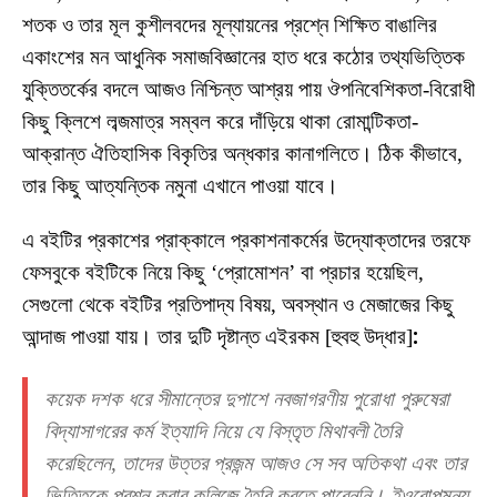
শতক ও তার মূল কুশীলবদের মূল্যায়নের প্রশ্নে শিক্ষিত বাঙালির
একাংশের মন আধুনিক সমাজবিজ্ঞানের হাত ধরে কঠোর তথ্যভিত্তিক
যুক্তিতর্কের বদলে আজও নিশ্চিন্ত আশ্রয় পায় ঔপনিবেশিকতা-বিরোধী
কিছু ক্লিশে লব্জমাত্র সম্বল করে দাঁড়িয়ে থাকা রোমান্টিকতা-
আক্রান্ত ঐতিহাসিক বিকৃতির অন্ধকার কানাগলিতে। ঠিক কীভাবে,
তার কিছু আত্যন্তিক নমুনা এখানে পাওয়া যাবে।
এ বইটির প্রকাশের প্রাক্কালে প্রকাশনাকর্মের উদ্যোক্তাদের তরফে
ফেসবুকে বইটিকে নিয়ে কিছু ‘প্রোমোশন’ বা প্রচার হয়েছিল,
সেগুলো থেকে বইটির প্রতিপাদ্য বিষয়, অবস্থান ও মেজাজের কিছু
আন্দাজ পাওয়া যায়। তার দুটি দৃষ্টান্ত এইরকম [হুবহু উদ্ধার]
:
কয়েক দশক ধরে সীমান্তের দুপাশে নবজাগরণীয় পুরোধা পুরুষেরা
বিদ্যাসাগরের কর্ম ইত্যাদি নিয়ে যে বিস্তৃত মিথাবলী তৈরি
করেছিলেন, তাদের উত্তর প্রজন্ম আজও সে সব অতিকথা এবং তার
ভিত্তিকে প্রশ্ন করার কলিজে তৈরি করতে পারেননি। ইওরোপমন্য