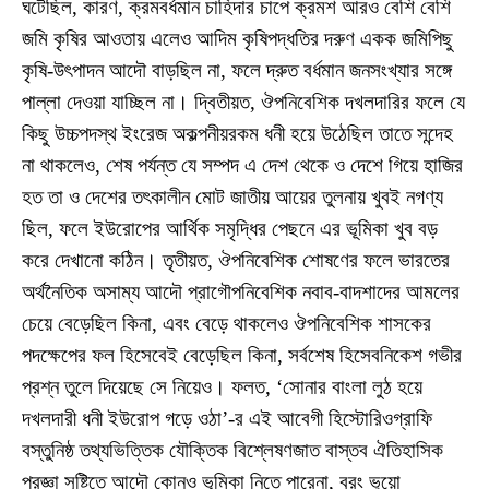
ঘটেছিল, কারণ, ক্রমবর্ধমান চাহিদার চাপে ক্রমশ আরও বেশি বেশি
জমি কৃষির আওতায় এলেও আদিম কৃষিপদ্ধতির দরুণ একক জমিপিছু
কৃষি-উৎপাদন আদৌ বাড়ছিল না, ফলে দ্রুত বর্ধমান জনসংখ্যার সঙ্গে
পাল্লা দেওয়া যাচ্ছিল না। দ্বিতীয়ত, ঔপনিবেশিক দখলদারির ফলে যে
কিছু উচ্চপদস্থ ইংরেজ অকল্পনীয়রকম ধনী হয়ে উঠেছিল তাতে সন্দেহ
না থাকলেও, শেষ পর্যন্ত যে সম্পদ এ দেশ থেকে ও দেশে গিয়ে হাজির
হত তা ও দেশের তৎকালীন মোট জাতীয় আয়ের তুলনায় খুবই নগণ্য
ছিল, ফলে ইউরোপের আর্থিক সমৃদ্ধির পেছনে এর ভূমিকা খুব বড়
করে দেখানো কঠিন। তৃতীয়ত, ঔপনিবেশিক শোষণের ফলে ভারতের
অর্থনৈতিক অসাম্য আদৌ প্রাগৌপনিবেশিক নবাব-বাদশাদের আমলের
চেয়ে বেড়েছিল কিনা, এবং বেড়ে থাকলেও ঔপনিবেশিক শাসকের
পদক্ষেপের ফল হিসেবেই বেড়েছিল কিনা, সর্বশেষ হিসেবনিকেশ গভীর
প্রশ্ন তুলে দিয়েছে সে নিয়েও। ফলত, ‘সোনার বাংলা লুঠ হয়ে
দখলদারী ধনী ইউরোপ গড়ে ওঠা’-র এই আবেগী হিস্টোরিওগ্রাফি
বস্তুনিষ্ঠ তথ্যভিত্তিক যৌক্তিক বিশ্লেষণজাত বাস্তব ঐতিহাসিক
প্রজ্ঞা সৃষ্টিতে আদৌ কোনও ভূমিকা নিতে পারেনা, বরং ভুয়ো