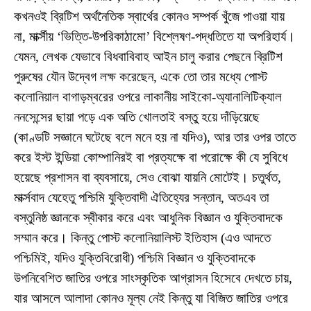
কখনওই ব্রিটিশ অর্থনৈতিক স্বার্থের কোনও সম্পর্ক খুঁজে পাওয়া যায়
না, মার্ক্সীয় ‘ভিত্তি-উপরিকাঠামো’ বিশ্লেষণ-পদ্ধতিতে যা অপরিহার্য।
যেমন, লেখক যেভাবে বিধবাবিবাহ আইন চালু করার পেছনে ব্রিটিশ
পুরুষের যৌন উদ্বেগ লক্ষ করেছেন, একে তো তার মধ্যে পোস্ট
কলোনিয়াল বাগাড়ম্বরের ওপরে লাকানীয় সাইকো-অ্যানালিটিক্যাল
ননসেন্সের ছায়া পড়ে এক অতি খোলতাই বস্তু হয়ে দাঁড়িয়েছে
(কাণ্ডটি সজ্ঞানে ঘটেছে বলে মনে হয় না যদিও), আর তার ওপর তাতে
করে ইস্ট ইন্ডিয়া কোম্পানিরই বা প্রত্যক্ষে বা পরোক্ষে কী যে সুবিধে
হয়েছে প্রশাসন বা ব্যবসায়ে, সেও বোঝা যায়নি মোটেই। চতুর্থত,
মার্ক্সবাদ যেহেতু পশ্চিমি যুক্তিবাদী ঐতিহ্যের সন্তান, অতএব তা
বস্তুনিষ্ঠ জ্ঞানকে স্বীকার করে এবং আধুনিক বিজ্ঞান ও যুক্তিবাদকে
সম্মান করে। কিন্তু পোস্ট কলোনিয়ালিস্ট ইতিহাস (এও আদতে
পশ্চিমিই, যদিও যুক্তিবিরোধী) পশ্চিমি বিজ্ঞান ও যুক্তিবাদকে
উপনিবেশিত জাতির ওপরে সাংস্কৃতিক আগ্রাসন হিসেবে দেখতে চায়,
যার আসলে আলাদা কোনও মূল্য নেই কিন্তু যা বিজিত জাতির ওপরে