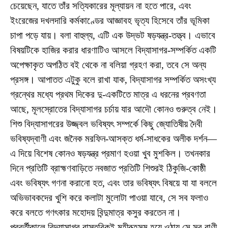
চেয়েছেন, যাতে তাঁর সত্যিকারের মূল্যায়ন না হতে পারে, এবং
ইংরেজের দখলদারি কর্মকাণ্ডের আজ্ঞাবহ ভৃত্য হিসেবে তাঁর ভূমিকা
চাপা পড়ে যায়। বলা বাহুল্য, এটি এক উদ্ভট ষড়যন্ত্র-তত্ত্ব। এভাবে
বিষয়টিকে হাজির করার ধারণাটিও আসলে বিদ্যাসাগর-সম্পর্কিত একটি
অপেক্ষাকৃত অপঠিত বই থেকে না বলিয়া গ্রহণ করা, তবে সে অন্য
প্রসঙ্গ। আপাতত এটুকু বলে রাখা যাক, বিদ্যাসাগর সম্পর্কিত অসংখ্য
গ্রন্থের মধ্যে প্রথম দিকের দু-একটিতে মাত্র এ ধরনের প্রবণতা
আছে, মূলস্রোতের বিদ্যাসাগর চর্চায় যার আদৌ কোনও গুরুত্ব নেই।
শিশু বিদ্যাসাগরের উজ্জ্বল ভবিষ্যৎ সম্পর্কে কিছু জ্যোতিষীয় দৈবী
ভবিষ্যদ্বাণী এবং জনৈক মরফিন-আসক্ত ধর্ম-সাধকের অলীক দর্শন—
এ দিয়ে বিশেষ কোনও ষড়যন্ত্র প্রমাণ হওয়া খুব মুশকিল। তখনকার
দিনে প্রতিটি ব্রাহ্মণবাড়িতে নবজাত প্রতিটি শিশুরই ঠিকুজি-কোষ্ঠী
এবং ভবিষ্যৎ গণনা করানো হত, এবং তার ভবিষ্যৎ বিষয়ে যা যা বললে
অভিভাবকদের খুশি করে কলাটা মুলোটা পাওয়া যাবে, সে সব ফলাও
করে বলতে গণৎকার মহোদয় বিন্দুমাত্র কসুর করতেন না।
পরবর্তীকালে বিদ্যাসাগর বাস্তবিকই মহীরূহসম হয়ে ওঠায় সে সব বাণী