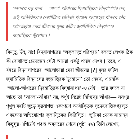
সবচেয়ে বড় কথা— আলো-আঁধারের দ্বিমাত্রিক বিদ্যাসাগর নন,
এই অকিঞ্চিৎকর লেখাটিতে তন্নিষ্ঠ প্রয়াস অব্যাহত থাকবে তাঁর
আলোছায়া ঘেরা জীবনের ধূসর জটিল জ্যামিতিক বিন্যাসের
বহুমাত্রিক উন্মোচন।
কিন্তু, উঁহু, নাঃ! বিদ্যাসাগরের ‘অক্লান্ত পরিশ্রম’ বলতে লেখক ঠিক
কী বোঝাতে চেয়েছেন সেটা আমরা একটু পরেই দেখব। তবে, এ
বইয়ে বিদ্যাসাগরের ‘আলোছায়া ঘেরা জীবনের [?] ধূসর জটিল
জ্যামিতিক বিন্যাসের বহুমাত্রিক উন্মোচন’ তো নেইই, এমনকি
‘আলো-আঁধারের দ্বিমাত্রিক বিদ্যাসাগর’-ও নেই। তার বদলে যা
আছে তা ‘আলো-আঁধার’ নয়, শুধুই নিরেট নিশ্ছিদ্র আঁধার— সমগ্র
পৃথুল বইটি জুড়ে ক্রমাগত একপেশে অযৌক্তিক সন্দেহবাতিকগ্রস্ত
একঘেয়ে অভিযোগের ক্লান্তিকর ফিরিস্তি। ভূমিকা থেকে সামান্য
কিছুদূর এগিয়েই পঞ্চম অধ্যায়ের শেষে (পৃষ্ঠা ৭৯) তিনি লেখেন,