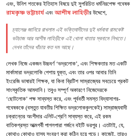
এবং, উনিশ শতকের ইতিহাস বিষয়ে দুই সুপরিচিত ধর্মনিরপেক্ষ গবেষক
রামকৃষ্ণ ভট্টাচার্য
এবং
আশীষ লাহিড়ী
র উদ্দেশে,
চ্যালেঞ্জ জানিয়ে রাখলাম এই ভক্তিবাদীদের দুই ধর্মবাবা রামকেষ্ট
ভটচাজ আর আশীষ লাহিড়ীকে এই খোলা খাতায় স্বনামে লিখতে।
দেখব তাঁদের খাঁচায় কত দম আছে।
লেখক নিজে একজন উচ্চবর্ণ ‘ভদ্রলোক’, এবং শিক্ষকতার মত একটি
মার্কামারা ভদ্রলোকি পেশায় যুক্ত, এবং তার ওপর আবার তিনি
ইংরেজি ভাষারই শিক্ষক, যা কিনা ব্রিটিশ সাম্রাজ্যের সবচেয়ে প্রকট
সাংস্কৃতিক আমদানি। তবুও সম্পূর্ণ অকারণে নিজেদেরকে
‘ছোটলোক’ পক্ষ সাব্যস্ত করে, এবং পূর্ববর্তী সমস্ত বিদ্যাসাগর-
গবেষককে (বস্তুত যাবতীয় শিক্ষিত ভদ্রলোককুলকেই) সাম্রাজ্যবাদী
চক্রান্তের অংশীদার এলিট-শ্রেণি সাব্যস্ত করে, এই রকম
বাতিকগ্রস্ত আত্মগর্বী পাগলপারা গর্জনে বইটি ভরপুর। এতটাই, যে,
কোথাও কোথাও হাস্য সংবরণ করা কঠিন হয়ে পড়ে। কাজেই, তারও