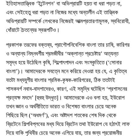
ইতিহাসতাত্ত্বিক ‘ইন্টেনশন’ বা অভিপ্রায়টি হয়ত বা ধরা পড়ত না,
এবং সেইহেতু ধরা পড়ত না নিজের মধ্যে অন্তর্লীন এই তাত্ত্বিক
অভিপ্রায়টি সম্পর্কে লেখকের নিজেরই আত্মপ্রতারণামূলক, স্ববিরোধী,
ধোঁয়াটে চৈতন্যের স্বরূপটিও।
প্রকাশক তরফের বক্তব্য, প্রাগৌপনিবেশিক বাংলা তার চাষি, কারিগর
ও অন্যান্য নিম্নবর্গীয় শ্রমজীবীর ‘অক্লান্ত প্রচেষ্টায়’ অত্যন্ত
সমৃদ্ধ হয়ে উঠেছিল কৃষি, শিল্পোৎপাদন এবং সংস্কৃতিতে (‘সোনার
বাংলা’)। আমাদেরকে সযত্নে মনে করিয়ে দেওয়া হয় যে, এ কৃতিত্ব
যতটা মধ্যযুগীয় বাংলার শ্রমিক-কৃষক-কারিগরের, ঠিক ততটাই
শাসকবর্গ নবাব-বাদশাদেরও, কারণ, এই সমৃদ্ধি ঘটেছিল ‘প্রশাসনের
প্রত্যক্ষ মদদে’ [হুবহু উদ্ধৃত]। আমাদেরকে এও বলা হয়, ইউরোপ
তখন জ্ঞান ও অর্থনীতিতে ভারত ও বিশেষত বাংলার চেয়ে অনেক
পিছিয়ে ছিল (‘অধমর্ণ’), এবং অষ্টাদশ শতকের শেষ দিক থেকে
ব্রিটেনে শিল্পবিপ্লবের মধ্য দিয়ে ব্রিটেন তথা ইউরোপ যে হঠাৎই লাফ
দিয়ে বাকি পৃথিবীর চেয়ে অনেক এগিয়ে যায়, তার জন্য প্রয়োজনীয়