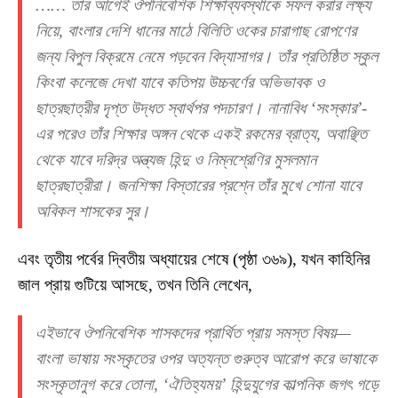
…… তার আগেই ঔপনিবেশিক শিক্ষাব্যবস্থাকে সফল করার লক্ষ্য
নিয়ে, বাংলার দেশি ধানের মাঠে বিলিতি ওকের চারাগাছ রোপণের
জন্য বিপুল বিক্রমে নেমে পড়বেন বিদ্যাসাগর। তাঁর প্রতিষ্ঠিত স্কুল
কিংবা কলেজে দেখা যাবে কতিপয় উচ্চবর্ণের অভিভাবক ও
ছাত্রছাত্রীর দৃপ্ত উদ্ধত স্বার্থপর পদচারণ। নানাবিধ ‘সংস্কার’-
এর পরেও তাঁর শিক্ষার অঙ্গন থেকে একই রকমের ব্রাত্য, অবাঞ্ছিত
থেকে যাবে দরিদ্র অন্ত্যজ হিন্দু ও নিম্নশ্রেণির মুসলমান
ছাত্রছাত্রীরা। জনশিক্ষা বিস্তারের প্রশ্নে তাঁর মুখে শোনা যাবে
অবিকল শাসকের সুর।
এবং তৃতীয় পর্বের দ্বিতীয় অধ্যায়ের শেষে (পৃষ্ঠা ৩৬৯), যখন কাহিনির
জাল প্রায় গুটিয়ে আসছে, তখন তিনি লেখেন,
এইভাবে ঔপনিবেশিক শাসকদের প্রার্থিত প্রায় সমস্ত বিষয়—
বাংলা ভাষায় সংস্কৃতের ওপর অত্যন্ত গুরুত্ব আরোপ করে ভাষাকে
সংস্কৃতানুগ করে তোলা, ‘ঐতিহ্যময়’ হিন্দুযুগের কাল্পনিক জগৎ গড়ে