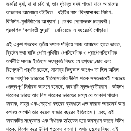
জরুরি! হ্যাঁ, যা যা চাই না, তার দৃষ্টান্ত সবই পাওয়া যাবে আমাদের
আজকের আলোচ্য বইটিতে। বইটির নাম ‘বিদ্যাসাগর
:
নির্মাণ-
বিনির্মাণ-পুনর্নির্মাণের আখ্যান’। লেখক দেবোত্তম চক্রবর্তী।
প্রকাশক ‘কলাবতী মুদ্রা’। বেরিয়েছে এ বছরেরই গোড়ায়।
এই একুশ শতকের তৃতীয় দশকে দাঁড়িয়ে আজ আমাদের হাতে ভারত,
ব্রিটেন তথা বাকি গোটা পৃথিবীর ঔপনিবেশিক ও প্রাগৌপনিবেশিক
অর্থনীতি-সমাজ-ইতিহাস-সংস্কৃতি বিষয়ে যে তথ্যভাণ্ডার এবং
বিশ্লেষণী পদ্ধতি রয়েছে, সামান্য কিছুকাল আগেও তা ছিল অমিল।
আজ আধুনিক ভারতের ইতিহাসচর্চায় উনিশ শতক সঙ্গতভাবেই সবচেয়ে
গুরুত্বপূর্ণ নির্ধারক আসনে বসেছে, কারণটি স্বতঃপ্রতীয়মান। অষ্টাদশ
শতকের ভারত আর বিশ শতকের ভারতের মধ্যে যে আকাশ পাতাল
ফারাক, মাত্র এক-দেড়শো বছরের ব্যবধানে এত ফারাক ভারতবর্ষ আর
কখনও দেখেনি তার কয়েক হাজার বছরের ইতিহাসে। এবং, এই
ফারাকটির মধ্যেকার এক নির্ধারক হাইফেন হয়ে অবস্থান করছে উনিশ
শতক, বিশেষ করে উনিশ শতকের বাংলা। অথচ দুঃখের বিষয়, এই