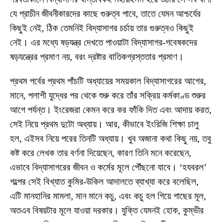
যে প্রাচীন জীবনীকারদের কাছে গুরুত্ব পাবে, তাতে যেমন আশ্চর্যের
কিছুই নেই, ঠিক তেমনিই বিদ্যাসাগর চর্চায় তার গুরুত্বও কিছুই
নেই। এর মধ্যে ষড়যন্ত্র দেখতে পাওয়াটা বিদ্যাসাগর-গবেষকদের
ষড়যন্ত্রের প্রমাণ নয়, বরং দ্রষ্টার বাতিকগ্রস্ততার প্রমাণ।
প্রথম পর্বের প্রথম পাঁচটি অধ্যায়ের সময়কাল বিদ্যাসাগরের আগের,
মানে, পলাশী যুদ্ধের পর থেকে শুরু করে তাঁর সক্রিয় কর্মকাণ্ড শুরুর
আগে পর্যন্ত। ইংরেজরা কেমন করে কর ফাঁকি দিত এবং আদায় করত,
সেই নিয়ে প্রথম দুটো অধ্যায়। আর, কীভাবে ইংরিজি শিক্ষা চালু
হল, এইসব নিয়ে পরের তিনটি অধ্যায়। খুব অজানা কথা কিছু নয়, তবু
কষ্ট করে লেখক তার বর্ণনা দিয়েছেন, কারণ তিনি মনে করেছেন,
এভাবে বিদ্যাসাগরের জীবন ও কর্মের মূলে পৌঁছনো যাবে। ‘হযবরল’
গল্পের সেই বিখ্যাত কুমির-উকিল আদালতে ব্যাখ্যা করে বলেছিল,
এটি মানহানির মামলা, মান মানে কচু, এবং কচু হল গিয়ে গাছের মূল,
অতএব বিষয়টার মূলে যাওয়া দরকার। যুক্তি যেমনই হোক, কুম্ভীর