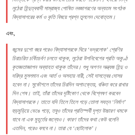
লুঠেরা হিন্দুত্ববাদী সাম্রাজ্য পোষিত নবজাগরণের অন্যতম সংগঠক
বিদ্যাসাগরের কর্ম ও কৃতি বিষয়ে প্রশ্ন তুললেন দেবোত্তম।
এবং,
জন্মের দুশো বছর পরেও বিদ্যাসাগরকে ঘিরে ‘ভদ্রলোক’ শ্রেণির
চিরাচরিত চর্বিতচর্বণ চলতে থাকুক, লুঠেরা উপনিবেশের প্রতি অকুণ্ঠ
কৃতজ্ঞতাজ্ঞাপন অব্যাহত থাকুক তাঁদের। শুধু অগণন অন্ত্যজ হিন্দু ও
দরিদ্র মুসলমান এবং আর্ত ও অসহায় নারী, সেই দাসত্বের দোসর
হবেন না। সুকৌশলে তাঁদের চিরদিন অপাংক্তেয়, বঞ্চিত করে রাখার
দিন শেষ। তাই, তাঁরা তাঁদের দৃষ্টিকোণ থেকে বিশ্লেষণ করবেন
বিদ্যাসাগরকে। তাতে যদি তিলে তিলে গড়ে তোলা সযত্ন ‘নির্মাণ’
হুড়মুড়িয়ে ভেঙে পড়ে, তবুও তাঁদের প্রতিস্পর্ধী দৃপ্ত উচ্চারণ থমকে
যাবে না এক মুহূর্তের জন্যেও। কারণ তাঁদের কথা কেউ বলেনি
এতদিন, পরেও বলবে না। তারা যে ‘ছোটলোক’।