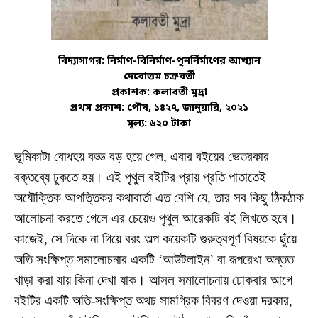
বিদ্যাসাগর: নির্মাণ-বিনির্মাণ-পুনর্নির্মাণের আখ্যান
দেবোত্তম চক্রবর্তী
প্রকাশক: কলাবতী মুদ্রা
প্রথম প্রকাশ
: পৌষ, ১৪২৭, জানুয়ারি, ২০২১
মূল্য: ৬২০ টাকা
ভূমিকাটা বোধহয় বড্ড বড় হয়ে গেল, এবার বইয়ের ভেতরকার
বক্তব্যে ঢুকতে হয়। এই পৃথুল বইটির প্রায় প্রতি পাতাতেই
অযৌক্তিক আপত্তিকর কথাবার্তা এত বেশি যে, তার সব কিছু ঠিকঠাক
আলোচনা করতে গেলে এর চেয়েও পৃথুল আরেকটি বই লিখতে হবে।
কাজেই, সে দিকে না গিয়ে বরং অল্প কয়েকটি গুরুত্বপূর্ণ বিষয়কে ছুঁয়ে
অতি সংক্ষিপ্ত সমালোচনার একটি ‘আউটলাইন’ বা রূপরেখা অন্তত
খাড়া করা যায় কিনা দেখা যাক। আসল সমালোচনায় ঢোকবার আগে
বইটির একটি অতি-সংক্ষিপ্ত অথচ সামগ্রিক বিবরণ দেওয়া দরকার,