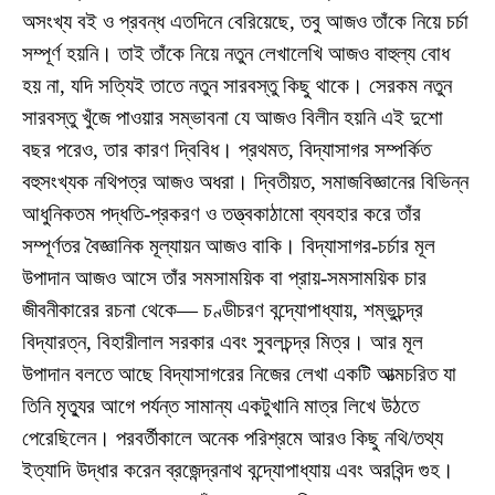
অসংখ্য বই ও প্রবন্ধ এতদিনে বেরিয়েছে, তবু আজও তাঁকে নিয়ে চর্চা
সম্পূর্ণ হয়নি। তাই তাঁকে নিয়ে নতুন লেখালেখি আজও বাহুল্য বোধ
হয় না, যদি সত্যিই তাতে নতুন সারবস্তু কিছু থাকে। সেরকম নতুন
সারবস্তু খুঁজে পাওয়ার সম্ভাবনা যে আজও বিলীন হয়নি এই দুশো
বছর পরেও, তার কারণ দ্বিবিধ। প্রথমত, বিদ্যাসাগর সম্পর্কিত
বহুসংখ্যক নথিপত্র আজও অধরা। দ্বিতীয়ত, সমাজবিজ্ঞানের বিভিন্ন
আধুনিকতম পদ্ধতি-প্রকরণ ও তত্ত্বকাঠামো ব্যবহার করে তাঁর
সম্পূর্ণতর বৈজ্ঞানিক মূল্যায়ন আজও বাকি। বিদ্যাসাগর-চর্চার মূল
উপাদান আজও আসে তাঁর সমসাময়িক বা প্রায়-সমসাময়িক চার
জীবনীকারের রচনা থেকে— চণ্ডীচরণ বন্দ্যোপাধ্যায়, শম্ভুচন্দ্র
বিদ্যারত্ন, বিহারীলাল সরকার এবং সুবলচন্দ্র মিত্র। আর মূল
উপাদান বলতে আছে বিদ্যাসাগরের নিজের লেখা একটি আত্মচরিত যা
তিনি মৃত্যুর আগে পর্যন্ত সামান্য একটুখানি মাত্র লিখে উঠতে
পেরেছিলেন। পরবর্তীকালে অনেক পরিশ্রমে আরও কিছু নথি/তথ্য
ইত্যাদি উদ্ধার করেন ব্রজেন্দ্রনাথ বন্দ্যোপাধ্যায় এবং অরবিন্দ গুহ।