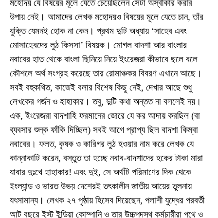
মহোদয় যে বিষয়ের মূলে যেতে চেয়েছিলেন সেটা অস্বীকার করার
উপায় নেই। আমাদের লেখক মহোদয়ও বিষয়ের মূলে যেতে চান, তাঁর
যুক্তি যেমনই হোক না কেন। প্রথম দুটি অধ্যায় ‘সাহেব এবং
মোসাহেবদের লুঠ কিসসা’ বিষয়ক। মোগল বাদশা আর বাংলার
নবাবের হাত থেকে বাংলা ছিনিয়ে নিয়ে ইংরেজরা কীভাবে ছলে বলে
কৌশলে অর্থ সংগ্রহ করেছে তার রোমাঞ্চকর বিবরণ এখানে আছে।
সবই বহুকথিত, কাজেই বলার বিশেষ কিছু নেই, দেখার আছে শুধু
লেখকের গর্জন ও হাহাকার। তবু, দুটি কথা অন্তত না বললেই নয়।
এক, ইংরেজরা বাদশাহি ফরমানের জোরে যে কর আদায় করছিল (বা
ব্যবসার শুল্ক ফাঁকি দিচ্ছিল) সবই আগে প্রাপ্য ছিল বাদশা কিম্বা
নবাবের। ফলত, কৃষক ও কারিগর লুঠ হওয়ার নাম করে লেখক যে
কান্নাকাটি করেন, বস্তুত তা হচ্ছে নবাব-বাদশাদের হকের টাকা মারা
যাবার দুঃখে হাহাকার! এবং দুই, সে অর্থটি পরিমাণের দিক থেকে
ইংল্যান্ড ও ভারত উভয় দেশেরই তৎকালীন জাতীয় আয়ের তুলনায়
যৎসামান্য। লেখক ২৭ পৃষ্ঠায় হিসেব দিয়েছেন, পলাশী যুদ্ধের পরবর্তী
আট বছরে ইস্ট ইন্ডিয়া কোম্পানি ও তার উচ্চপদস্থ কর্মচারীরা পথে ও