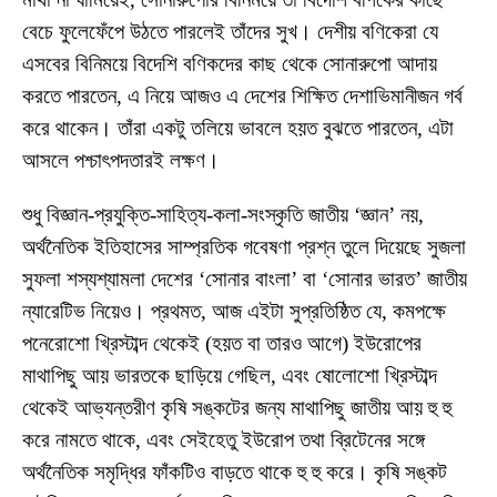
বেচে ফুলেফেঁপে উঠতে পারলেই তাঁদের সুখ। দেশীয় বণিকেরা যে
এসবের বিনিময়ে বিদেশি বণিকদের কাছ থেকে সোনারুপো আদায়
করতে পারতেন, এ নিয়ে আজও এ দেশের শিক্ষিত দেশাভিমানীজন গর্ব
করে থাকেন। তাঁরা একটু তলিয়ে ভাবলে হয়ত বুঝতে পারতেন, এটা
আসলে পশ্চাৎপদতারই লক্ষণ।
শুধু বিজ্ঞান-প্রযুক্তি-সাহিত্য-কলা-সংস্কৃতি জাতীয় ‘জ্ঞান’ নয়,
অর্থনৈতিক ইতিহাসের সাম্প্রতিক গবেষণা প্রশ্ন তুলে দিয়েছে সুজলা
সুফলা শস্যশ্যামলা দেশের ‘সোনার বাংলা’ বা ‘সোনার ভারত’ জাতীয়
ন্যারেটিভ নিয়েও। প্রথমত, আজ এইটা সুপ্রতিষ্ঠিত যে, কমপক্ষে
পনেরোশো খ্রিস্টাব্দ থেকেই (হয়ত বা তারও আগে) ইউরোপের
মাথাপিছু আয় ভারতকে ছাড়িয়ে গেছিল, এবং ষোলোশো খ্রিস্টাব্দ
থেকেই আভ্যন্তরীণ কৃষি সঙ্কটের জন্য মাথাপিছু জাতীয় আয় হু হু
করে নামতে থাকে, এবং সেইহেতু ইউরোপ তথা ব্রিটেনের সঙ্গে
অর্থনৈতিক সমৃদ্ধির ফাঁকটিও বাড়তে থাকে হু হু করে। কৃষি সঙ্কট