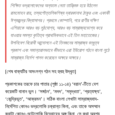
শিক্ষিত ভদ্রলোকেদের অন্যতম নেতা তাত্ত্বিক হয়ে উঠলেন
রামমোহন রায়, তস্যপৌত্তলিকশিষ্য দ্বারকানাথ ঠাকুর এবং একাকী
ঈশ্বরচন্দ্র বিদ্যাসাগর। প্রথমে কোম্পানি, পরে রাণীর দক্ষিণ
এশিয়াকে আরও বড় লুঠযোগ্য, আরও বড় সাম্রাজ্যভোগ্য করে
যাওয়ার সমস্ত কৃতিত্ব প্রাথমিকভাবে এই তিন মহাতেজের।
উপনিবেশ বিরোধী আন্দোলনে এই তিনজনের সাম্রাজ্য বন্ধুত্ব
প্রকাশ এবং সমান্তরালভাবে কীভাবে এরা ইউরোপ গঠনে বাংলা লুঠে
সাম্রাজ্য নির্দেশ পালন করেছেন অক্ষরে অক্ষরে।
[শেষ বাক্যটির অসংলগ্ন গঠন সহ হুবহু উদ্ধৃত]
প্রকাশকের তরফে চার পাতার (পৃষ্ঠা ১১-১৪) ‘বয়ান’-টিতে বেশ
কয়েকটি বানান ভুল। ‘সঙ্গঠন’, ‘মদদ’, ‘সমৃদ্ধতা’, ‘প্রত্যক্ষ্য’,
‘কেন্দ্রিভূত’, ‘আক্রমন’। সঠিক বাংলা লেখাটা সাম্রাজ্যবাদ-
নির্দেশিত কোনও ভদ্রলোকি চক্রান্ত কিনা, এবং তাকে অসম্মান
করাটা কোনও ছোটলোকি বিদ্রোহের অঙ্গ কিনা, সে কথা অবশ্য