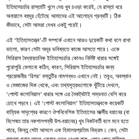
ইতিহাসচর্চার রাস্তাটি খুলে দেয় খুব চওড়া করেই, যে রাস্তা ধরে
অনায়াসে বহুদূর হেঁটেছে আমাদের এই আলোচ্য গ্রন্থটি। ঠিক
কীভাবে, সেটা আমরা দেখব একটু পরেই।
এই ‘ইতিহাসতত্ত্ব’-টি সম্পর্কে এখানে আরও দুয়েকটি কথা বলে রাখা
ভালো, কারণ সেটা অদূর ভবিষ্যতে কাজে আসতে পারে। একে
সিরিয়াস বৈদ্যায়তনিক ইতিহাসচর্চার কোনও নির্দিষ্ট ধারার সঙ্গেই
পুরোপুরি মেলানো কঠিন, কারণ, সিরিয়াস ইতিহাসচর্চার জন্য
প্রয়োজনীয় ‘রিগর’ বস্তুটির নামগন্ধও এখানে নেই। তবুও, অবস্থান
ও মেজাজের দিক থেকে, এবং তথ্যসূত্রগুলোকে খুঁটিয়ে দেখলে,
‘পোস্ট কলোনিয়াল’ ধারার সঙ্গে এর নৈকট্যটাই সম্ভবত বেশি করে
চোখে পড়বে। এই ‘পোস্ট কলোনিয়াল’ ইতিহাসতত্ত্বকে কয়েকটি
বাহ্যিক সাদৃশ্যের কারণে ঔপনিবেশিক ইতিহাসের মার্ক্সীয় বয়ানের (বা
বিশেষত তার নকশালপন্থী উপ-বয়ানের) খুব নিকটবর্তী বলে মনে হতে
পারে, কিন্তু সেটা আসলে এক হিমালয়প্রতিম বিভ্রম। কেন, সেটা