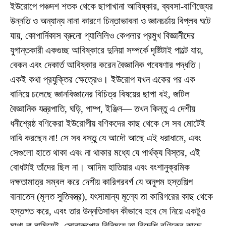
ইউরোপে পঞ্চদশ শতক থেকে ছাপাখানা আবিষ্কার, ব্যবসা-বাণিজ্যের
উন্নতি ও অন্যান্য নানা কারণে চিন্তাভাবনা ও জ্ঞানচর্চায় বিপ্লব ঘটে
যায়, কোপার্নিকাস ব্রুনো গ্যালিলিও কেপলার প্রমুখ বিজ্ঞানীদের
যুগান্তকারী একগুচ্ছ আবিষ্কারে দুনিয়া সম্পর্কে দৃষ্টিটাই পাল্টে যায়,
বেকন এবং দেকার্ত আবিষ্কার করেন বৈজ্ঞানিক গবেষণার পদ্ধতি।
একই কথা প্রযুক্তির ক্ষেত্রেও। ইউরোপ যখন একের পর এক
বানিয়ে চলেছে জ্ঞানবিজ্ঞানের বিচিত্র বিষয়ের ছাপা বই, জটিল
বৈজ্ঞানিক যন্ত্রপাতি, ঘড়ি, পাম্প, ইঞ্জিন— তখন কিন্তু এ দেশীয়
ধনীশ্রেষ্ঠ বণিকেরা ইউরোপীয় বণিকদের কাছ থেকে সে সব মোটেই
দাবি করছেন না! সে সব বস্তু যে আদৌ আছে এই ধরাধামে, এবং
সেগুলো হাতে থাকা এবং না থাকার মধ্যে যে পার্থক্য বিস্তর, এই
বোধটাই তাঁদের ছিল না। আদিম হাতিয়ার এবং বংশানুক্রমিক
দক্ষতামাত্র সম্বল করে দেশীয় কারিগরবর্গ যে অনুপম হস্তশিল্প
বানাতেন (মূলত সুতিবস্ত্র), যৎসামান্য মূল্যে তা কারিগরের কাছ থেকে
হস্তগত করে, এবং তার উন্নতিসাধন কীভাবে হবে সে নিয়ে একটুও
মাথা না ঘামিয়েই, সোনারুপোর বিনিময়ে তা বিদেশি বণিকের কাছে