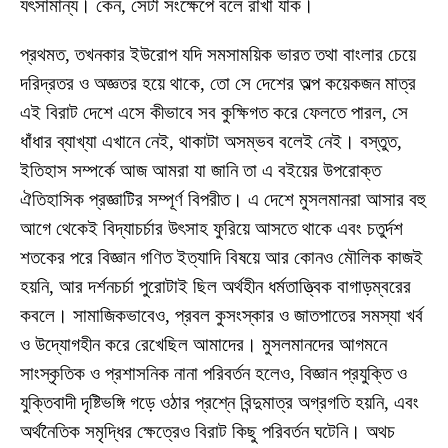
যৎসামান্য। কেন, সেটা সংক্ষেপে বলে রাখা যাক।
প্রথমত, তখনকার ইউরোপ যদি সমসাময়িক ভারত তথা বাংলার চেয়ে
দরিদ্রতর ও অজ্ঞতর হয়ে থাকে, তো সে দেশের অল্প কয়েকজন মাত্র
এই বিরাট দেশে এসে কীভাবে সব কুক্ষিগত করে ফেলতে পারল, সে
ধাঁধার ব্যাখ্যা এখানে নেই, থাকাটা অসম্ভব বলেই নেই। বস্তুত,
ইতিহাস সম্পর্কে আজ আমরা যা জানি তা এ বইয়ের উপরোক্ত
ঐতিহাসিক প্রজ্ঞাটির সম্পূর্ণ বিপরীত। এ দেশে মুসলমানরা আসার বহু
আগে থেকেই বিদ্যাচর্চার উৎসাহ ফুরিয়ে আসতে থাকে এবং চতুর্দশ
শতকের পরে বিজ্ঞান গণিত ইত্যাদি বিষয়ে আর কোনও মৌলিক কাজই
হয়নি, আর দর্শনচর্চা পুরোটাই ছিল অর্থহীন ধর্মতাত্ত্বিক বাগাড়ম্বরের
কবলে। সামাজিকভাবেও, প্রবল কুসংস্কার ও জাতপাতের সমস্যা খর্ব
ও উদ্যোগহীন করে রেখেছিল আমাদের। মুসলমানদের আগমনে
সাংস্কৃতিক ও প্রশাসনিক নানা পরিবর্তন হলেও, বিজ্ঞান প্রযুক্তি ও
যুক্তিবাদী দৃষ্টিভঙ্গি গড়ে ওঠার প্রশ্নে বিন্দুমাত্র অগ্রগতি হয়নি, এবং
অর্থনৈতিক সমৃদ্ধির ক্ষেত্রেও বিরাট কিছু পরিবর্তন ঘটেনি। অথচ