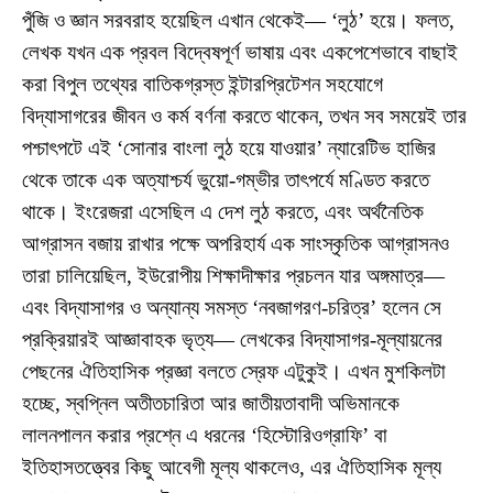
পুঁজি ও জ্ঞান সরবরাহ হয়েছিল এখান থেকেই— ‘লুঠ’ হয়ে। ফলত,
লেখক যখন এক প্রবল বিদ্বেষপূর্ণ ভাষায় এবং একপেশেভাবে বাছাই
করা বিপুল তথ্যের বাতিকগ্রস্ত ইন্টারপ্রিটেশন সহযোগে
বিদ্যাসাগরের জীবন ও কর্ম বর্ণনা করতে থাকেন, তখন সব সময়েই তার
পশ্চাৎপটে এই ‘সোনার বাংলা লুঠ হয়ে যাওয়ার’ ন্যারেটিভ হাজির
থেকে তাকে এক অত্যাশ্চর্য ভুয়ো-গম্ভীর তাৎপর্যে মণ্ডিত করতে
থাকে। ইংরেজরা এসেছিল এ দেশ লুঠ করতে, এবং অর্থনৈতিক
আগ্রাসন বজায় রাখার পক্ষে অপরিহার্য এক সাংস্কৃতিক আগ্রাসনও
তারা চালিয়েছিল, ইউরোপীয় শিক্ষাদীক্ষার প্রচলন যার অঙ্গমাত্র—
এবং বিদ্যাসাগর ও অন্যান্য সমস্ত ‘নবজাগরণ-চরিত্র’ হলেন সে
প্রক্রিয়ারই আজ্ঞাবাহক ভৃত্য— লেখকের বিদ্যাসাগর-মূল্যায়নের
পেছনের ঐতিহাসিক প্রজ্ঞা বলতে স্রেফ এটুকুই। এখন মুশকিলটা
হচ্ছে, স্বপ্নিল অতীতচারিতা আর জাতীয়তাবাদী অভিমানকে
লালনপালন করার প্রশ্নে এ ধরনের ‘হিস্টোরিওগ্রাফি’ বা
ইতিহাসতত্ত্বের কিছু আবেগী মূল্য থাকলেও, এর ঐতিহাসিক মূল্য