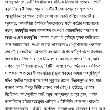
কিন্তু আসলে, এই বিভ্রান্তিকর বাহ্যিক মিলগুলো সত্ত্বেও, পোস্ট
কলোনিয়াল ইতিহাসতত্ত্ব ও মার্ক্সীয় ইতিহাসতত্ত্ব যে মূলগত ও
আন্তরিকভাবে পৃথক, সেটা বোঝা যায় একটু তলিয়ে ভাবলেই।
প্রথমত, মার্ক্সবাদীরা ঔপনিবেশিকতাবাদের যতই কঠোর সমালোচনা
করুন, মধ্যযুগীয় নবাব-বাদশাদের কখনওই গৌরবান্বিত করবেন না—
অথচ এখানে মধ্যযুগীয় ‘সোনার বাংলা’-র কৃতিত্ব কৃষক-কারিগরের
সঙ্গে সমানভাবেই দেওয়া হয়েছে শাসকদেরও (‘প্রশাসনের প্রত্যক্ষ
মদদে’)। দ্বিতীয়ত, মার্ক্সবাদীদের অভিযোগের বর্শামুখ থাকে উৎপাদন-
ব্যবস্থার মালিকানা ও মূল নিয়ন্ত্রণ যাদের হাতে তাদের দিকে, আর
এখানে মূল নিশানায় রয়েছে ব্রিটিশ আমলে গড়ে ওঠা নব মধ্যবিত্ত
সম্প্রদায় ও তাদের উত্তরসূরিরা (প্রকাশকদের ভাষায় ‘ভদ্রবিত্ত’,
যদিও শব্দটির প্রয়োগ অনেকটা সুকুমার রায়ের ‘দ্রিঘাঞ্চু’-র মত, যার
ব্যঞ্জনা আছে কিন্তু নির্দিষ্ট কোনও অর্থ নেই)। তৃতীয়ত, এখানে
ব্রিটিশের ‘সাংস্কৃতিক আধিপত্য’ সংক্রান্ত যে ব্যাখ্যান, পোস্ট
কলোনিয়াল ইতিহাসতত্ত্বের ঐতিহ্য ও রীতিনীতি মেনে তা প্রায়শই
বাগাড়ম্বরসর্বস্ব, ধোঁয়াটে, কাল্পনিক, উদ্ভট এবং হাস্যকর। তার সঙ্গে