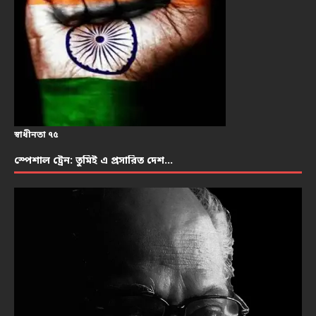
স্বাধীনতা ৭৫
স্পেশাল ট্রেন: তুমিই এ প্রসারিত দেশ…