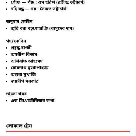
গোঁফ — পাঁচ : এস হরিশ (ব্রতীন্দ্র ভট্টাচার্য)
নহি যন্ত্র — নয় : সৈকত ভট্টাচার্য
অনুবাদ কেবিন
জুরি বরা বঢ়গোহাঞি (বাসুদেব দাস)
গদ্য কেবিন
প্রবুদ্ধ বাগচী
অম্বরীশ বিশ্বাস
আশরাফ আহমেদ
সোমনাথ মুখোপাধ্যায়
অন্তরা মুখার্জি
জয়দীপ সরকার
ভালো খবর
এক মিথোজীবিতার কথা
লোকাল ট্রেন