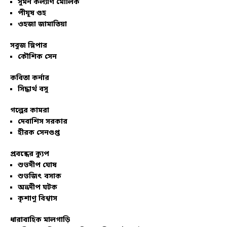
সুমন কল্যাণ মৌলিক
পীযূষ গুহ
ওহজা জামাতিয়া
সবুজ স্লিপার
কৌশিক সেন
কবিতা কর্নার
সিদ্ধার্থ বসু
গল্পের কামরা
দেবাশিস সরকার
হীরক সেনগুপ্ত
প্রবন্ধের ক্যুপ
শুভদীপ ঘোষ
শুভজিৎ বসাক
অভ্রদীপ ঘটক
কৃশাণু বিশ্বাস
ধারাবাহিক মালগাড়ি