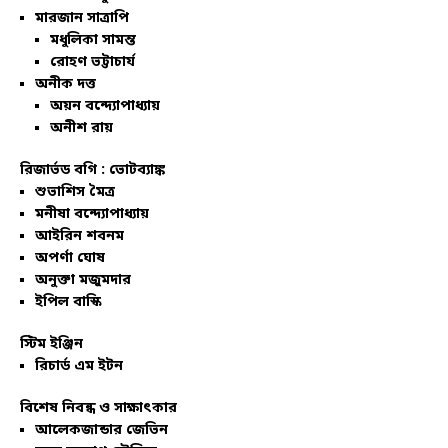
মারজান সাত্রাপি
মধুলিকা সামন্ত
রোহণ ভট্টাচার্য
অনীক দত্ত
অয়ন বন্দ্যোপাধ্যায়
অনীশ রায়
রিজার্ভড বগি :
ভোটব্যাঙ্ক
শুভাশিস মৈত্র
মনীষা বন্দ্যোপাধ্যায়
আইরিন শবনম
অপর্ণা ঘোষ
অনুক্তা মজুমদার
ইপিল বাস্কি
স্টিম ইঞ্জিন
রিচার্ড এম ইটন
বিশেষ নিবন্ধ ও সাক্ষাৎকার
আলেকজান্ডার জেভিন