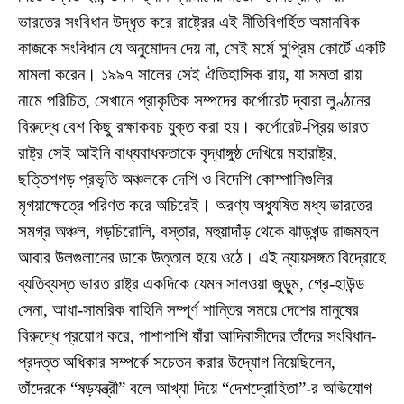
ভারতের সংবিধান উদ্ধৃত করে রাষ্ট্রের এই নীতিবিগর্হিত অমানবিক
কাজকে সংবিধান যে অনুমোদন দেয় না, সেই মর্মে সুপ্রিম কোর্টে একটি
মামলা করেন। ১৯৯৭ সালের সেই ঐতিহাসিক রায়, যা সমতা রায়
নামে পরিচিত, সেখানে প্রাকৃতিক সম্পদের কর্পোরেট দ্বারা লুণ্ঠনের
বিরুদ্ধে বেশ কিছু রক্ষাকবচ যুক্ত করা হয়। কর্পোরেট-প্রিয় ভারত
রাষ্ট্র সেই আইনি বাধ্যবাধকতাকে বৃদ্ধাঙ্গুষ্ঠ দেখিয়ে মহারাষ্ট্র,
ছত্তিশগড় প্রভৃতি অঞ্চলকে দেশি ও বিদেশি কোম্পানিগুলির
মৃগয়াক্ষেত্রে পরিণত করে অচিরেই। অরণ্য অধ্যুষিত মধ্য ভারতের
সমগ্র অঞ্চল, গড়চিরোলি, বস্তার, মহুয়াদাঁড় থেকে ঝাড়খন্ড রাজমহল
আবার উলগুলানের ডাকে উত্তাল হয়ে ওঠে। এই ন্যায়সঙ্গত বিদ্রোহে
ব্যতিব্যস্ত ভারত রাষ্ট্র একদিকে যেমন সালওয়া জুড়ুম, গ্রে-হাউন্ড
সেনা, আধা-সামরিক বাহিনি সম্পূর্ণ শান্তির সময়ে দেশের মানুষের
বিরুদ্ধে প্রয়োগ করে, পাশাপাশি যাঁরা আদিবাসীদের তাঁদের সংবিধান-
প্রদত্ত অধিকার সম্পর্কে সচেতন করার উদ্যোগ নিয়েছিলেন,
তাঁদেরকে “ষড়যন্ত্রী” বলে আখ্যা দিয়ে “দেশদ্রোহিতা”-র অভিযোগ