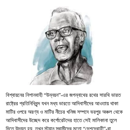
বিশ্বায়নের নিশানবাহী “উন্নয়ন”-এর জগন্নাথের রথের সারথি ভারত
রাষ্ট্রের প্রতিনিধিবৃন্দ যখন মধ্য ভারতে আদিবাসীদের আওতায় থাকা
মাটির ওপরে অরণ্য ও মাটির নীচের খনিজ সম্পদে ভরপুর অঞ্চল থেকে
আদিবাসীদের উচ্ছেদ করে কর্পোরেটদের হাতে সেই মালিকানা তুলে
দিতে উদ্যত হয়, তখন স্ট্যান স্বামীদের মতো “দেশদ্রোহী”-রা