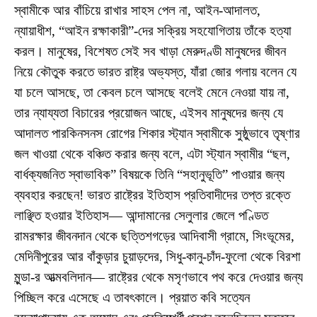
স্বামীকে আর বাঁচিয়ে রাখার সাহস পেল না, আইন-আদালত,
ন্যায়াধীশ, “আইন রক্ষাকারী”-দের সক্রিয় সহযোগিতায় তাঁকে হত্যা
করল। মানুষের, বিশেষত সেই সব খাড়া মেরুদণ্ডী মানুষদের জীবন
নিয়ে কৌতুক করতে ভারত রাষ্ট্র অভ্যস্ত, যাঁরা জোর গলায় বলেন যে
যা চলে আসছে, তা কেবল চলে আসছে বলেই মেনে নেওয়া যায় না,
তার ন্যায্যতা বিচারের প্রয়োজন আছে, এইসব মানুষদের জন্য যে
আদালত পারকিনসনস রোগের শিকার স্ট্যান স্বামীকে সুষ্ঠুভাবে তৃষ্ণার
জল খাওয়া থেকে বঞ্চিত করার জন্য বলে, এটা স্ট্যান স্বামীর “ছল,
বার্ধক্যজনিত স্বাভাবিক” বিষয়কে তিনি “সহানুভূতি” পাওয়ার জন্য
ব্যবহার করছেন! ভারত রাষ্ট্রের ইতিহাস প্রতিবাদীদের তপ্ত রক্তে
লাঞ্ছিত হওয়ার ইতিহাস— আন্দামানের সেলুলার জেলে পণ্ডিত
রামরক্ষার জীবনদান থেকে ছত্তিশগড়ের আদিবাসী গ্রামে, সিংভূমের,
মেদিনীপুরের আর বাঁকুড়ার চুয়াড়দের, সিধু-কানু-চাঁদ-ফুলো থেকে বিরশা
মুন্ডা-র আত্মবলিদান— রাষ্ট্রের থেকে মসৃণভাবে পথ করে দেওয়ার জন্য
পিচ্ছিল করে এসেছে এ তাবৎকালে। প্রয়াত কবি সত্যেন