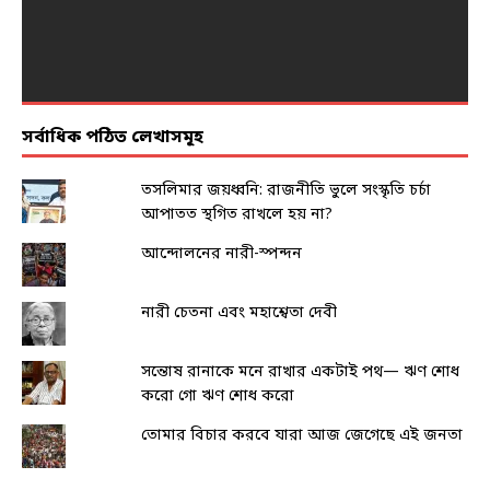
সর্বাধিক পঠিত লেখাসমূহ
তসলিমার জয়ধ্বনি: রাজনীতি ভুলে সংস্কৃতি চর্চা
আপাতত স্থগিত রাখলে হয় না?
আন্দোলনের নারী-স্পন্দন
নারী চেতনা এবং মহাশ্বেতা দেবী
সন্তোষ রানাকে মনে রাখার একটাই পথ— ঋণ শোধ
করো গো ঋণ শোধ করো
তোমার বিচার করবে যারা আজ জেগেছে এই জনতা