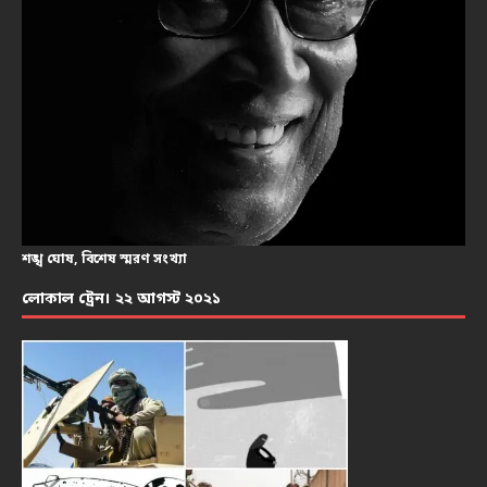
শঙ্খ ঘোষ, বিশেষ স্মরণ সংখ্যা
লোকাল ট্রেন। ২২ আগস্ট ২০২১