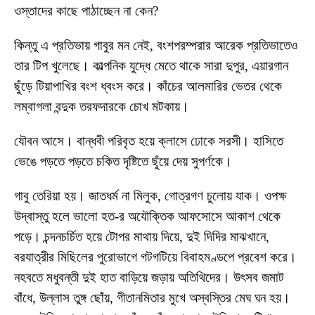
ওস্তাদের কাছে পাঠাচ্ছেন না কেন?
কিন্তু এ প্রতিভায় গাবুর মন নেই, বংশপরম্পরার আরেক প্রতিভাতেও
তার টিপ খুলেছে। কাল্পনিক যুদ্ধে মেতে থাকে সারা দুপুর, এয়ারগান
ছুঁড়ে টিয়াপাখির বংশ ধ্বংস করে। কাঁচের আলমারির ভেতর থেকে
লম্বাগলা বন্দুক তরফদারকে চোখ মটকায়।
যৌবন আসে। বান্ধবী পরিবৃত হয়ে ক্লাসে ঢোকে সরসী। হাসিতে
ভেঙে পড়তে পড়তে চকিত দৃষ্টিতে ছুঁয়ে দেয় সুপর্ণকে।
গাবু তেরিয়া হয়। জাতধর্ম না মিলুক, গোত্রগণ চুলোয় যাক। ওপক্ষ
উদ্বাস্তু হলে ভালো হত-র অযৌক্তিক আফসোসে আকাশ থেকে
পড়ে। চন্দনচর্চিত হয়ে টোপর মাথায় দিয়ে, দুই দিদির মাঝখানে,
বরযাত্রীর মিছিলের পুরোভাগে গটগটিয়ে বিবাহমণ্ডপে প্রবেশ করে।
নহবতে মধুবন্তী দুই হাত বাড়িয়ে জড়ায় অতিথিদের। উৎসব জমাট
বাঁধে, উল্লাস তুঙ্গ ছোঁয়, গীতানমিতার মুখে অস্বস্তির মেঘ ঘন হয়।