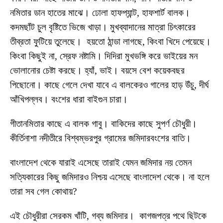
নমিতার ডান হাতের মাঝে। ঢোলা হাফপ্যান্ট, হাফশার্ট বালক।
কদমছাঁট চুল বৃষ্টিতে ভিজে খাড়া। মুখব্যাদানের মাত্রা চিৎকারের
তীব্রতা ফুটিয়ে তুলেছে। হয়তো ঠান্ডা লাগছে, কিংবা খিদে পেয়েছে।
কিংবা কিছুই না, স্রেফ নষ্টামি। দিদিরা মুখভঙ্গি করে ভাইয়ের মন
ভোলানোর চেষ্টা করছে। হ্যাঁ, ভাই। বয়সে বেশ কয়েকবছর
পিছোনো। কাছে গেলে দেখা যাবে এ বালকেরও গালের হাড় উঁচু, দীর্ঘ
আঁখিপল্লব। বংশের ধারা বাইগুন চারা।
গীতানমিতার কাছে এ বালক গাবু। বাকিদের কাছে সুপর্ণ চৌধুরী।
কীর্তিনাশা নদীতীরে বিশ্বম্ভরপুর গ্রামের জমিদারবংশের বাতি।
বাংলাদেশ থেকে যারাই এসেছে তারাই যেমন জমিদার নয় তেমন
সত্যিকারের কিছু জমিদারও নিশ্চয় এসেছে বাংলাদেশ থেকে। না হলে
তারা সব গেল কোথায়?
এই চৌধুরীরা সেরকম খাঁটি, গব্য জমিদার। কাগজপত্র পথে ছিটকে