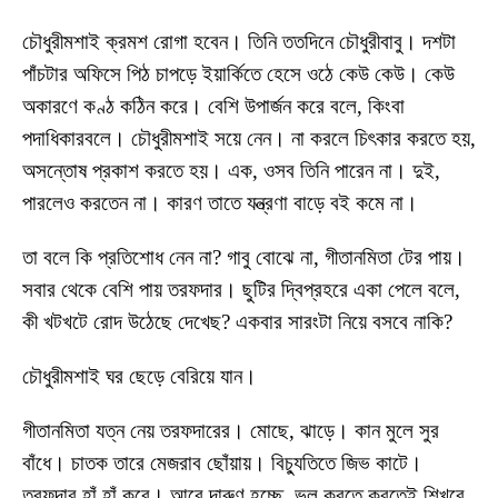
চৌধুরীমশাই ক্রমশ রোগা হবেন। তিনি ততদিনে চৌধুরীবাবু। দশটা
পাঁচটার অফিসে পিঠ চাপড়ে ইয়ার্কিতে হেসে ওঠে কেউ কেউ। কেউ
অকারণে কণ্ঠ কঠিন করে। বেশি উপার্জন করে বলে, কিংবা
পদাধিকারবলে। চৌধুরীমশাই সয়ে নেন। না করলে চিৎকার করতে হয়,
অসন্তোষ প্রকাশ করতে হয়। এক, ওসব তিনি পারেন না। দুই,
পারলেও করতেন না। কারণ তাতে যন্ত্রণা বাড়ে বই কমে না।
তা বলে কি প্রতিশোধ নেন না? গাবু বোঝে না, গীতানমিতা টের পায়।
সবার থেকে বেশি পায় তরফদার। ছুটির দ্বিপ্রহরে একা পেলে বলে,
কী খটখটে রোদ উঠেছে দেখেছ? একবার সারংটা নিয়ে বসবে নাকি?
চৌধুরীমশাই ঘর ছেড়ে বেরিয়ে যান।
গীতানমিতা যত্ন নেয় তরফদারের। মোছে, ঝাড়ে। কান মুলে সুর
বাঁধে। চাতক তারে মেজরাব ছোঁয়ায়। বিচ্যুতিতে জিভ কাটে।
তরফদার হাঁ হাঁ করে। আরে দারুণ হচ্ছে, ভুল করতে করতেই শিখবে