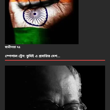
স্বাধীনতা ৭৫
স্পেশাল ট্রেন: তুমিই এ প্রসারিত দেশ…