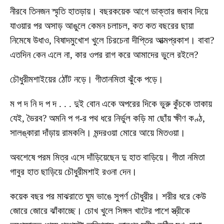
নীরবে তিনজন স্মৃতি হাতড়ায়। বছরকয়েক আগে ডাক্তার জবাব দিয়ে
যাওয়ার পর অসাড় আঙুলে কেমন চলাচল, কত কত বছরের ছায়া
নিমেষে উধাও, বিষাদমুখোশ খুলে চিরচেনা দীপ্তির আত্মপ্রকাশ। বাবা?
এতদিন কেন এলে না, কার ওপর রাগ করে আমাদের ভুলে রইলে?
চৌধুরীমশাইয়ের ঠোঁট নড়ে। গীতানমিতা ঝুঁকে পড়ে।
ম প দ নি দ প দ . . . দুই বোন একে অপরের দিকে ভুরু কুঁচকে তাকায়
যেই, ভৈরব? অমনি প গ-র পথ ধরে নির্ভুল কড়ি মা ছোঁয় ক্ষীণ কণ্ঠ,
সালঙ্কারা দাঁড়ায় রামকলি। মন্দরওয়া মোরে আয়ে মিতওয়া।
অবশেষে পরম মিত্র এসে দাঁড়িয়েছেন দু হাত বাড়িয়ে। গীতা নমিতা
গাবুর হাত ছাড়িয়ে চৌধুরীমশাই রওনা দেন।
কয়েক বছর পর মাঝরাতে ঘুম ভাঙে সুপর্ণ চৌধুরীর। শরীর ধরে কেউ
জোরে জোরে ঝাঁকাচ্ছে। চোখ খুলে সিঙ্গল খাটের পাশে স্ত্রীকে