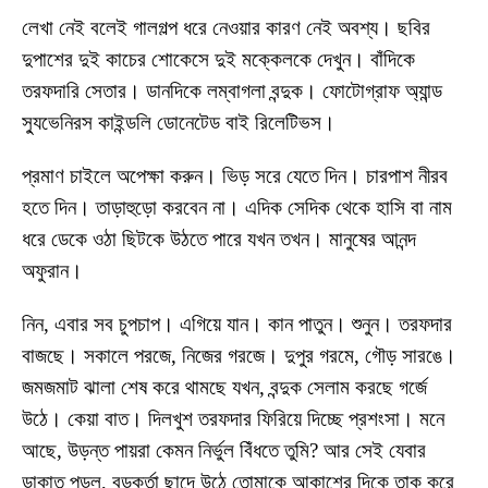
লেখা নেই বলেই গালগল্প ধরে নেওয়ার কারণ নেই অবশ্য। ছবির
দুপাশের দুই কাচের শোকেসে দুই মক্কেলকে দেখুন। বাঁদিকে
তরফদারি সেতার। ডানদিকে লম্বাগলা বন্দুক। ফোটোগ্রাফ অ্যান্ড
স্যুভেনিরস কাইন্ডলি ডোনেটেড বাই রিলেটিভস।
প্রমাণ চাইলে অপেক্ষা করুন। ভিড় সরে যেতে দিন। চারপাশ নীরব
হতে দিন। তাড়াহুড়ো করবেন না। এদিক সেদিক থেকে হাসি বা নাম
ধরে ডেকে ওঠা ছিটকে উঠতে পারে যখন তখন। মানুষের আনন্দ
অফুরান।
নিন, এবার সব চুপচাপ। এগিয়ে যান। কান পাতুন। শুনুন। তরফদার
বাজছে। সকালে পরজে, নিজের গরজে। দুপুর গরমে, গৌড় সারঙে।
জমজমাট ঝালা শেষ করে থামছে যখন, বন্দুক সেলাম করছে গর্জে
উঠে। কেয়া বাত। দিলখুশ তরফদার ফিরিয়ে দিচ্ছে প্রশংসা। মনে
আছে, উড়ন্ত পায়রা কেমন নির্ভুল বিঁধতে তুমি? আর সেই যেবার
ডাকাত পড়ল, বড়কর্তা ছাদে উঠে তোমাকে আকাশের দিকে তাক করে