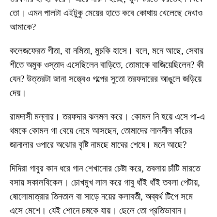
তো। এমন পালটা এইটুকু মেয়ের হাতে কবে কোথায় খেলেছে দেখাও
আমাকে?
কলেজফেরত গীতা, বা নমিতা, মুচকি হাসে। বলে, মনে আছে, সেবার
শীতে অমুক ওস্তাদ এসেছিলেন বাড়িতে, তোমাকে বাজিয়েছিলেন? কী
যেন? উত্তরটা জানা সত্ত্বেও গল্পের সুতো তরফদারের আঙুলে জড়িয়ে
দেয়।
রামদাসী মল্লার। তরফদার ঝলমল করে। কোমল নি হয়ে এসে পা-এ
থমকে কোমল গা বেয়ে নেমে আসছেন, তোমাদের লালনীল কাঁচের
জানালার ওপারে অঝোর বৃষ্টি নামছে মাঘের শেষে। মনে আছে?
দিদিরা গাবুর কান ধরে গান শেখানোর চেষ্টা করে, তবলায় চাঁটি মারতে
বসায় সকালবিকেল। চোখমুখ লাল করে গাবু ধাঁই ধাঁই তবলা পেটায়,
ষোলোমাত্রার তিনতাল বা সাড়ে নয়ের কলাবতী, অব্যর্থ টিপে সমে
এসে মেশে। যেই শোনে চমকে যায়। ছেলে তো প্রতিভাবান।