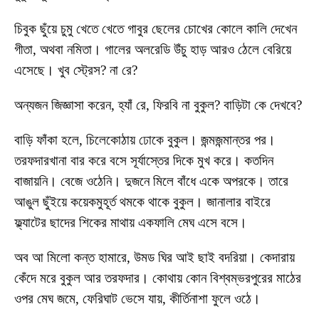
চিবুক ছুঁয়ে চুমু খেতে খেতে গাবুর ছেলের চোখের কোলে কালি দেখেন
গীতা, অথবা নমিতা। গালের অলরেডি উঁচু হাড় আরও ঠেলে বেরিয়ে
এসেছে। খুব স্ট্রেস? না রে?
অন্যজন জিজ্ঞাসা করেন, হ্যাঁ রে, ফিরবি না বুকুল? বাড়িটা কে দেখবে?
বাড়ি ফাঁকা হলে, চিলেকোঠায় ঢোকে বুকুল। জন্মজন্মান্তর পর।
তরফদারখানা বার করে বসে সূর্যাস্তের দিকে মুখ করে। কতদিন
বাজায়নি। বেজে ওঠেনি। দুজনে মিলে বাঁধে একে অপরকে। তারে
আঙুল ছুঁইয়ে কয়েকমুহূর্ত থমকে থাকে বুকুল। জানালার বাইরে
ফ্ল্যাটের ছাদের শিকের মাথায় একফালি মেঘ এসে বসে।
অব আ মিলো কন্ত হামারে, উমড ঘির আই ছাই বদরিয়া। কেদারায়
কেঁদে মরে বুকুল আর তরফদার। কোথায় কোন বিশ্বম্ভরপুরের মাঠের
ওপর মেঘ জমে, ফেরিঘাট ভেসে যায়, কীর্তিনাশা ফুলে ওঠে।