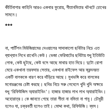
কীর্তিনাশার কাহিনি আরও একবার ফুরোয়, গীতানমিতার খটখটে চোখের
সামনে।
***
না, পার্টিশন মিউজিয়ামের দেওয়ালের সাদাকালো ছবিটার নিচে এত
ব্যাখ্যান লিখে রাখেনি কেউ। ভেজা ফেরিঘাটের ছবিটায় শুধু ইতিউতি
লোক, কেউ ছুটছে, কেউ বসে আছে মাথায় হাত দিয়ে। দুটো রোগা
মেয়ে একখানা তরফদার সেতার, একখানা রাইফেল আর ক্রন্দনরত
একটি বালককে ধারণ করে দাঁড়িয়ে আছে। মুখভঙ্গি করে বালকের
মনোরঞ্জনের চেষ্টা করছে। ছবির নিচে সরু লেবেলে খুদি খুদি অক্ষরে
শুধু ‘রিফিউজিস অ্যারাইভিং’। হাজার হাজার লাখ লাখ অ্যারাইভিং।
অহোরাত্র। কে জানতে গেছে তারা গীতা না নমিতা না গাবু। চৌধুরী
হলেও যা, চক্রবর্তী হলেও তাই। মোদ্দা কথা, রিফিউজি। ব্যস।