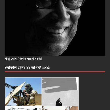
শঙ্খ ঘোষ, বিশেষ স্মরণ সংখ্যা
লোকাল ট্রেন। ২২ আগস্ট ২০২১