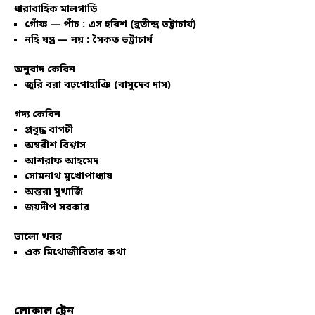
ধারাবাহিক মালগাড়ি
গোঁফ — পাঁচ : এস হরিশ (ব্রতীন্দ্র ভট্টাচার্য)
নহি যন্ত্র — নয় : সৈকত ভট্টাচার্য
অনুবাদ কেবিন
জুরি বরা বঢ়গোহাঞি (বাসুদেব দাস)
গদ্য কেবিন
প্রবুদ্ধ বাগচী
অম্বরীশ বিশ্বাস
আশরাফ আহমেদ
সোমনাথ মুখোপাধ্যায়
অন্তরা মুখার্জি
জয়দীপ সরকার
ভালো খবর
এক মিথোজীবিতার কথা
লোকাল ট্রেন