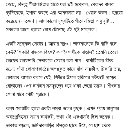
গেছে, কিন্তু গীতানমিতার হাতে ধরা দুই মক্কেল, বেয়াদব বালক
ব্যতিরেকে, ইশারা করছে এরা আমজনতা নয়। খেয়াল করুন। হয়তো
করেছেন এতক্ষণ। সাদাকালো দৃশ্যটিতে গীতা নমিতা গাবু বৃষ্টি…
সকলের আগে হয়তো চোখ টেনেছে ওই দুই মক্কেল।
একটি মক্কেল সেতার। আবার নয়ও। তাজমহলকে কি বাড়ি বলে
কেউ? শিকারি বাজকে বিহঙ্গ? কালবৈশাখীকে বাতাস? তেমনি তেরো
তরফের তরফদারি সেতারকে সেতার বলা পাপ। বার্মাটিকের তীব্র
দণ্ডে গাঁথা গোলাপকাঠের অলঙ্কৃত কানে বাঁধা নায়কী ও চিকারি তার,
মেজরাব আঘাত করবে যেই, শিউরে উঠবে হরিণের ফটফটে হাড়ের
ঘোড়াজের ওপর টানটান সমদূরত্বে শুয়ে থাকা তেরো তরফ। শীৎকার
শোনা যাবে গোটা গ্রামে।
অন্য মেয়েটির হাতে একটা লম্বা নলের বন্দুক। এখন প্রায় মানুষের
অ্যাপেন্ডিক্সের সমান কার্যকরী, তখন ওই একখানাই ছিল অনেক।
ডাকাত পড়লে, জমিদারবাড়ির বিস্তৃত ছাদে উঠে, যে ছাদ থেকে