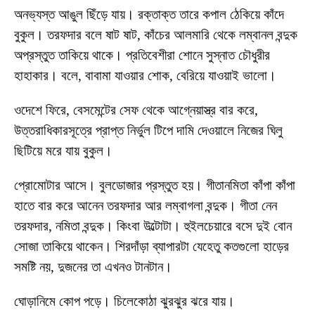
অনভ্যস্ত আঙুল ছিঁড়ে যায়। রক্তাক্ত তারে কপাল ঠেকিয়ে কাঁদে
বুকুল। তরফদার বলে ষাট ষাট, কাঁচের আলমারি থেকে লম্বানল বন্দুক
অপ্রস্তুত তাকিয়ে থাকে। প্রতিবেশীরা শোনে সুস্নাত চৌধুরীর
হাহাকার। বলে, বাবামা যাওয়ার শোক, বেরিয়ে যাওয়াই ভালো।
ওদেশে ফিরে, বেসমেন্টের সেফ থেকে আগ্নেয়াস্ত্র বার করে,
উত্তরাধিকারসূত্রে প্রাপ্ত নির্ভুল টিপে দামি দেওয়ালে নিজের ঘিলু
ছিটিয়ে মরে যায় বুকুল।
প্রোমোটার আসে। বুলডোজার প্রস্তুত হয়। গীতানমিতা কাঁপা কাঁপা
হাতে বার করে আনেন তরফদার আর লম্বাগলা বন্দুক। গীতা নেন
তরফদার, নমিতা বন্দুক। কিংবা উল্টোটা। হুইলচেয়ারে বসে দুই বোন
সোজা তাকিয়ে থাকেন। শিরদাঁড়া ব্যাপারটা যেহেতু কতগুলো হাড়ের
সমষ্টি নয়, দুজনের তা এখনও টানটান।
ঘোড়ানিমে কোপ পড়ে। চিলেকোঠা ঝুরঝুর ঝরে যায়।