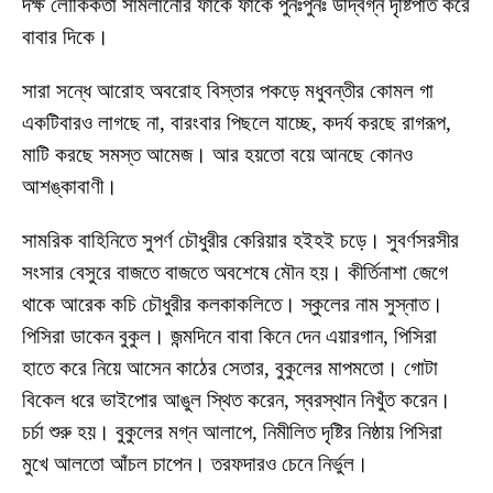
দক্ষ লৌকিকতা সামলানোর ফাঁকে ফাঁকে পুনঃপুনঃ উদ্বিগ্ন দৃষ্টিপাত করে
বাবার দিকে।
সারা সন্ধে আরোহ অবরোহ বিস্তার পকড়ে মধুবন্তীর কোমল গা
একটিবারও লাগছে না, বারংবার পিছলে যাচ্ছে, কদর্য করছে রাগরূপ,
মাটি করছে সমস্ত আমেজ। আর হয়তো বয়ে আনছে কোনও
আশঙ্কাবাণী।
সামরিক বাহিনিতে সুপর্ণ চৌধুরীর কেরিয়ার হইহই চড়ে। সুবর্ণসরসীর
সংসার বেসুরে বাজতে বাজতে অবশেষে মৌন হয়। কীর্তিনাশা জেগে
থাকে আরেক কচি চৌধুরীর কলকাকলিতে। স্কুলের নাম সুস্নাত।
পিসিরা ডাকেন বুকুল। জন্মদিনে বাবা কিনে দেন এয়ারগান, পিসিরা
হাতে করে নিয়ে আসেন কাঠের সেতার, বুকুলের মাপমতো। গোটা
বিকেল ধরে ভাইপোর আঙুল স্থিত করেন, স্বরস্থান নিখুঁত করেন।
চর্চা শুরু হয়। বুকুলের মগ্ন আলাপে, নিমীলিত দৃষ্টির নিষ্ঠায় পিসিরা
মুখে আলতো আঁচল চাপেন। তরফদারও চেনে নির্ভুল।