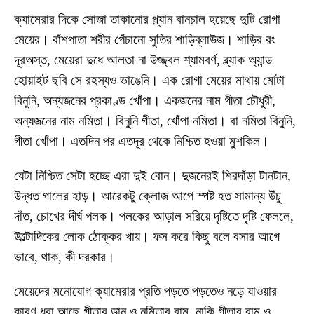
ক্যামেরার দিকে সোজা তাকানোর প্ল্যান বানচাল হয়েছে দুটি রোগা
মেয়ের। বাঁশপাতা শরীর পেঁচানো সুতির শাড়িব্লাউজ। শাড়ির রং
দূরঅস্ত, মেয়েরা দুধে আলতা না উজ্জ্বল শ্যামবর্ণ, ব্ল্যাক অ্যান্ড
হোয়াইট ছবি সে রহস্যও ভাঙেনি। এক রোগা মেয়ের মাথায় মোটা
বিনুনি, অন্যজনের প্রকাণ্ড খোঁপা। একজনের নাম গীতা চৌধুরী,
অন্যজনের নাম নমিতা। বিনুনি গীতা, খোঁপা নমিতা। বা নমিতা বিনুনি,
গীতা খোঁপা। এতদিন পর এতদূর থেকে নিশ্চিত হওয়া মুশকিল।
যেটা নিশ্চিত সেটা হচ্ছে এরা দুই বোন। দুজনেরই শিরদাঁড়া টানটান,
উদ্ধত গালের হাড়। আরেকটু ক্লোজ আপে স্পষ্ট হত সামান্য উঁচু
দাঁত, চোখের দীর্ঘ পলক। পলকের আড়াল সরিয়ে দৃষ্টিতে দৃষ্টি ফেললে,
উল্টোদিকের লোক ঠোক্কর খায়। ফস করে কিছু বলে বসার আগে
ভাবে, থাক, কী দরকার।
মেয়েদের মনোযোগ ক্যামেরার প্রতি পড়তে পড়তেও নড়ে যাওয়ার
কারণ ধরা আছে গীতার ডান ও নমিতার বাম, নাকি গীতার বাম ও