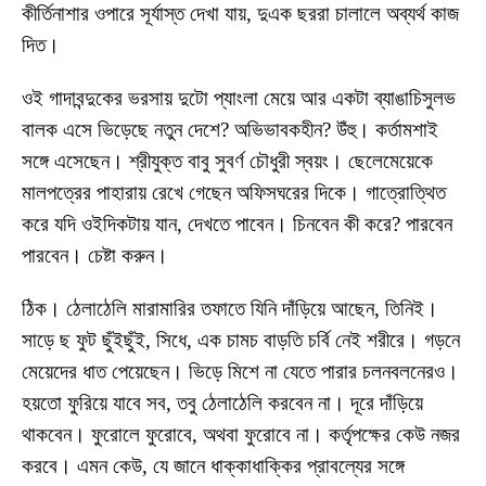
কীর্তিনাশার ওপারে সূর্যাস্ত দেখা যায়, দুএক ছররা চালালে অব্যর্থ কাজ
দিত।
ওই গাদাবন্দুকের ভরসায় দুটো প্যাংলা মেয়ে আর একটা ব্যাঙাচিসুলভ
বালক এসে ভিড়েছে নতুন দেশে? অভিভাবকহীন? উঁহু। কর্তামশাই
সঙ্গে এসেছেন। শ্রীযুক্ত বাবু সুবর্ণ চৌধুরী স্বয়ং। ছেলেমেয়েকে
মালপত্রের পাহারায় রেখে গেছেন অফিসঘরের দিকে। গাত্রোত্থিত
করে যদি ওইদিকটায় যান, দেখতে পাবেন। চিনবেন কী করে? পারবেন
পারবেন। চেষ্টা করুন।
ঠিক। ঠেলাঠেলি মারামারির তফাতে যিনি দাঁড়িয়ে আছেন, তিনিই।
সাড়ে ছ ফুট ছুঁইছুঁই, সিধে, এক চামচ বাড়তি চর্বি নেই শরীরে। গড়নে
মেয়েদের ধাত পেয়েছেন। ভিড়ে মিশে না যেতে পারার চলনবলনেরও।
হয়তো ফুরিয়ে যাবে সব, তবু ঠেলাঠেলি করবেন না। দূরে দাঁড়িয়ে
থাকবেন। ফুরোলে ফুরোবে, অথবা ফুরোবে না। কর্তৃপক্ষের কেউ নজর
করবে। এমন কেউ, যে জানে ধাক্কাধাক্কির প্রাবল্যের সঙ্গে