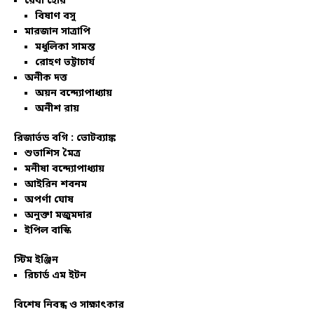
রেবা হোর
বিষাণ বসু
মারজান সাত্রাপি
মধুলিকা সামন্ত
রোহণ ভট্টাচার্য
অনীক দত্ত
অয়ন বন্দ্যোপাধ্যায়
অনীশ রায়
রিজার্ভড বগি :
ভোটব্যাঙ্ক
শুভাশিস মৈত্র
মনীষা বন্দ্যোপাধ্যায়
আইরিন শবনম
অপর্ণা ঘোষ
অনুক্তা মজুমদার
ইপিল বাস্কি
স্টিম ইঞ্জিন
রিচার্ড এম ইটন
বিশেষ নিবন্ধ ও সাক্ষাৎকার