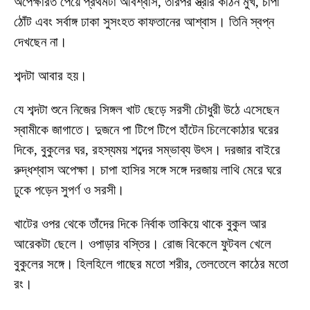
অপেক্ষারত পেয়ে প্রথমটা অবিশ্বাস, তারপর স্ত্রীর কঠিন মুখ, চাপা
ঠোঁট এবং সর্বাঙ্গ ঢাকা সুসংহত কাফতানের আশ্বাস। তিনি স্বপ্ন
দেখছেন না।
শব্দটা আবার হয়।
যে শব্দটা শুনে নিজের সিঙ্গল খাট ছেড়ে সরসী চৌধুরী উঠে এসেছেন
স্বামীকে জাগাতে। দুজনে পা টিপে টিপে হাঁটেন চিলেকোঠার ঘরের
দিকে, বুকুলের ঘর, রহস্যময় শব্দের সম্ভাব্য উৎস। দরজার বাইরে
রুদ্ধশ্বাস অপেক্ষা। চাপা হাসির সঙ্গে সঙ্গে দরজায় লাথি মেরে ঘরে
ঢুকে পড়েন সুপর্ণ ও সরসী।
খাটের ওপর থেকে তাঁদের দিকে নির্বাক তাকিয়ে থাকে বুকুল আর
আরেকটা ছেলে। ওপাড়ার বস্তির। রোজ বিকেলে ফুটবল খেলে
বুকুলের সঙ্গে। হিলহিলে গাছের মতো শরীর, তেলতেলে কাঠের মতো
রং।