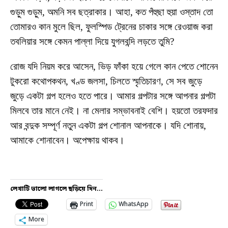
গুড়ুম গুড়ুম, অমনি সব ছত্রাকার। আহা, কত পঁহুছা হুয়া ওস্তাদ তো
তোমারও কান মুলে ছিল, ফুলস্পিড ট্রেনের চাকার সঙ্গে রেওয়াজ করা
তবলিয়ার সঙ্গে কেমন পাল্লা দিয়ে যুগলবন্দি লড়তে তুমি?
রোজ যদি নিয়ম করে আসেন, ভিড় ফাঁকা হয়ে গেলে কান পেতে শোনেন
টুকরো কথোপকথন, খণ্ড জলসা, চিলতে স্মৃতিচারণ, সে সব জুড়ে
জুড়ে একটা গল্প হলেও হতে পারে। আমার গল্পটার সঙ্গে আপনার গল্পটা
মিলবে তার মানে নেই। না মেলার সম্ভাবনাই বেশি। হয়তো তরফদার
আর বন্দুক সম্পূর্ণ নতুন একটা গল্প শোনাল আপনাকে। যদি শোনায়,
আমাকে শোনাবেন। অপেক্ষায় থাকব।
লেখাটি ভালো লাগলে ছড়িয়ে দিন...
Print
WhatsApp
More