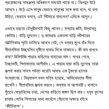
প্রয়োজনের সামঞ্জস্য অধিকাংশ সময়েই থাকে না। নিঃশব্দে উঠে
আসবে। উঠে এসে মানুষ যেভাবে মানুষের সঙ্গে কথা বলে, বা বলা
উচিত, সেভাবে বলবে, এই স্টিমারে নামলেন? এদিকে আসুন।
এভাবে হয়তো চৌধুরীমশাই কিছু পাবেন। সস্তায় জমি, উদ্বাস্তু
কোটায়। বাড়ি তুলবেন। দু কামরার একতলা বাড়ি নদীপারের
অট্টালিকার স্মৃতি ভাসিয়ে আনবে যেই, সে বন্যার মুখে বাঁধ দিতে
গীতানমিতা উচ্ছ্বসিত দৃষ্টিতে বাবার দিকে তাকাবে। কী নাম রাখবে
বাবা? রিফিউজি পাড়ার বাড়িদের বাহারের নাম। পথের শেষে,
ইচ্ছামতী, পিতামাতার আশীর্বাদ। এ পাড়ায় যারা বাড়ি তুলেছে তারা
কল্পনা করার সাহস পর্যন্ত করেনি আবার এক টুকরো ছাদের
সংস্থানের। মির‍্যাকল যখন সত্যি হয়েছে, আদিখ্যেতার সীমা
রাখেনি। গীতানমিতা জল্পনা করবে। মল্লার না আশাবরী। বাগানে
পুঁতবে ঘোড়ানিমের চারা, দেশের বাড়িতে জঙ্গল ছিল যার। হলুদ ফুলের
ছায়ায় গেটের পিলারের সাদা মার্বেলে পেঁচানো অক্ষরে বইবে
‘কীর্তিনাশা’।