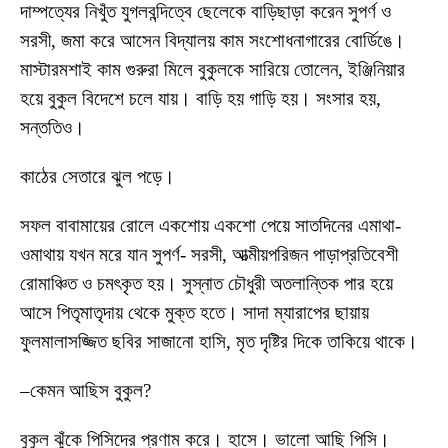
দাম্পত্যের নিখুঁত যুগলবন্দিত্বে ছেলেকে বাড়িছাড়া করেন সুপর্ণ ও
সরসী, জমা করে আসেন বিদ্যালয় কাম সংশোধনাগারের বোর্ডিঙে।
মাস্টারমশাই কাম গুরুরা মিলে বুকুলকে সারিয়ে তোলেন, ইঞ্জিনিয়ার
হয়ে বুকুল বিদেশে চলে যায়। বাড়ি হয় গাড়ি হয়। সংসার হয়,
সন্ততিও।
কাঠের সেতারে ঝুল পড়ে।
সফল বাবামায়ের রোলে একশোয় একশো পেয়ে সাতদিনের এমাথা-
ওমাথায় যখন মরে যান সুপর্ণ- সরসী, আত্মীয়পরিজন পাড়াপ্রতিবেশী
রোমাঞ্চিত ও চমৎকৃত হয়। সুস্নাত চৌধুরী অতলান্তিক পার হয়ে
আসে পিতৃমাতৃদায় থেকে মুক্ত হতে। সাদা ম্যারাপের ছায়ায়
ফুলমালাসজ্জিত ছবির সাজানো হাসি, মৃত দৃষ্টির দিকে তাকিয়ে থাকে।
–কেমন আছিস বুকুল?
বুকুল ঝুঁকে পিসিদের প্রণাম করে। হাসে। ভালো আছি পিসি।