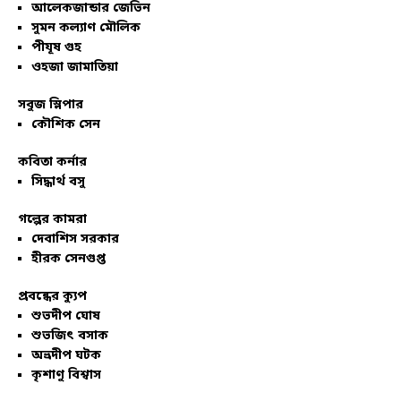
আলেকজান্ডার জেভিন
সুমন কল্যাণ মৌলিক
পীযূষ গুহ
ওহজা জামাতিয়া
সবুজ স্লিপার
কৌশিক সেন
কবিতা কর্নার
সিদ্ধার্থ বসু
গল্পের কামরা
দেবাশিস সরকার
হীরক সেনগুপ্ত
প্রবন্ধের ক্যুপ
শুভদীপ ঘোষ
শুভজিৎ বসাক
অভ্রদীপ ঘটক
কৃশাণু বিশ্বাস