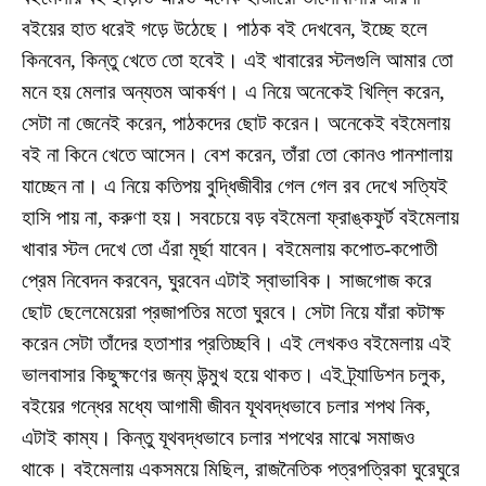
ব‌ইয়ের হাত ধরেই গড়ে উঠেছে। পাঠক ব‌ই দেখবেন, ইচ্ছে হলে
কিনবেন, কিন্তু খেতে তো হবেই। এই খাবারের স্টলগুলি আমার তো
মনে হয় মেলার অন্যতম আকর্ষণ। এ নিয়ে অনেকেই খিল্লি করেন,
সেটা না জেনেই করেন, পাঠকদের ছোট করেন। অনেকেই ব‌ইমেলায়
ব‌ই না কিনে খেতে আসেন। বেশ করেন, তাঁরা তো কোনও পানশালায়
যাচ্ছেন না। এ নিয়ে কতিপয় বুদ্ধিজীবীর গেল গেল রব দেখে সত্যিই
হাসি পায় না, করুণা হয়। সবচেয়ে বড় ব‌ইমেলা ফ্রাঙ্কফুর্ট ব‌ইমেলায়
খাবার স্টল দেখে তো এঁরা মূর্ছা যাবেন। ব‌ইমেলায় কপোত-কপোতী
প্রেম নিবেদন করবেন, ঘুরবেন এটাই স্বাভাবিক। সাজগোজ করে
ছোট ছেলেমেয়েরা প্রজাপতির মতো ঘুরবে। সেটা নিয়ে যাঁরা কটাক্ষ
করেন সেটা তাঁদের হতাশার প্রতিচ্ছবি। এই লেখকও ব‌ইমেলায় এই
ভালবাসার কিছুক্ষণের জন্য উন্মুখ হয়ে থাকত। এই ট্র্যাডিশন চলুক,
ব‌ইয়ের গন্ধের মধ্যে আগামী জীবন যূথবদ্ধভাবে চলার শপথ নিক,
এটাই কাম্য। কিন্তু যূথবদ্ধভাবে চলার শপথের মাঝে সমাজও
থাকে। ব‌ইমেলায় একসময়ে মিছিল, রাজনৈতিক পত্রপত্রিকা ঘুরেঘুরে