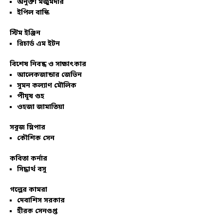
অনুক্তা মজুমদার
ইপিল বাস্কি
স্টিম ইঞ্জিন
রিচার্ড এম ইটন
বিশেষ নিবন্ধ ও সাক্ষাৎকার
আলেকজান্ডার জেভিন
সুমন কল্যাণ মৌলিক
পীযূষ গুহ
ওহজা জামাতিয়া
সবুজ স্লিপার
কৌশিক সেন
কবিতা কর্নার
সিদ্ধার্থ বসু
গল্পের কামরা
দেবাশিস সরকার
হীরক সেনগুপ্ত