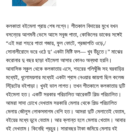
কলকাতা ব‌ইমেলা প্রায় শেষ লগ্নে। শীতকাল বিদায়ের মুখে যখন
বসন্তের আগমনী ভেসে আসে সবুজ পাতা, কোকিলের ডাকের সঙ্গেই
“এই মরা শহরে পাতা গজায়, ফুল ফোটে, প্রজাপতি ওড়ে,/
সোনালীরোদে ভরে ওঠে দু’ একটা মিষ্টি ফল— খুব উঁচুতে।” মাঝের
করোনার দু বছর ছাড়া ব‌ইমেলা আসার কোনও অন্যথা হয়নি।
আবাসিক স্কুল থেকে কলকাতায় এসে, শহরের গলিঘুঁজি সহ ঘরবাড়ির
মধ্যেই, ধুলোময়লার মধ্যেই একটা শ্বাস নেওয়ার জায়গা ছিল কলেজ
স্ট্রিটের ব‌ইপাড়া। খুবই ভাল লাগত। তখন শীতকালে কলকাতায় দুটি
ব‌ইমেলা হত। একটি সরকার পরিচালিত আরেকটি গিল্ড পরিচালিত।
আমরা সাদা চোখে দেখতাম সরকারি মেলার থেকে গিল্ড পরিচালিত
মেলায় জৌলুস লোকসমাগম বেশি হত। আমরা দুটি মেলাতেই যেতাম,
ব‌ইয়ের মধ্যে ডুবে যেতাম। আর ক্লান্ত হলে মেলায় খেতাম। আবার
ব‌ই দেখতাম। কিনেছি প্রচুর। সারাবছর টাকা জমিয়ে মেলায় ব‌ই