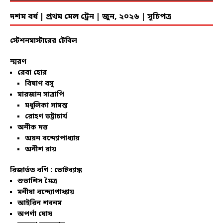
দশম বর্ষ | প্রথম মেল ট্রেন | জুন, ২০২৬ | সূচিপত্র
স্টেশনমাস্টারের টেবিল
স্মরণ
রেবা হোর
বিষাণ বসু
মারজান সাত্রাপি
মধুলিকা সামন্ত
রোহণ ভট্টাচার্য
অনীক দত্ত
অয়ন বন্দ্যোপাধ্যায়
অনীশ রায়
রিজার্ভড বগি :
ভোটব্যাঙ্ক
শুভাশিস মৈত্র
মনীষা বন্দ্যোপাধ্যায়
আইরিন শবনম
অপর্ণা ঘোষ