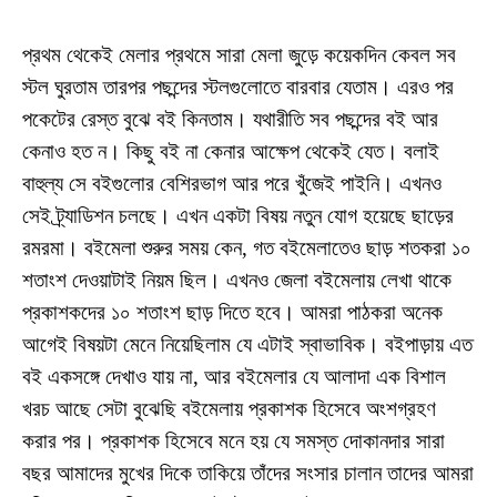
প্রথম থেকেই মেলার প্রথমে সারা মেলা জুড়ে কয়েকদিন কেবল সব
স্টল ঘুরতাম তারপর পছন্দের স্টলগুলোতে বারবার যেতাম। এরও পর
পকেটের রেস্ত বুঝে ব‌ই কিনতাম। যথারীতি সব পছন্দের ব‌ই আর
কেনাও হত ন। কিছু ব‌ই না কেনার আক্ষেপ থেকেই যেত। বলাই
বাহুল্য সে ব‌ইগুলোর বেশিরভাগ আর পরে খুঁজেই পাইনি। এখনও
সেই ট্র্যাডিশন চলছে। এখন একটা বিষয় নতুন যোগ হয়েছে ছাড়ের
রমরমা। ব‌ইমেলা শুরুর সময় কেন, গত ব‌ইমেলাতেও ছাড় শতকরা ১০
শতাংশ দেওয়াটাই নিয়ম ছিল। এখনও জেলা ব‌ইমেলায় লেখা থাকে
প্রকাশকদের ১০ শতাংশ ছাড় দিতে হবে। আমরা পাঠকরা অনেক
আগেই বিষয়টা মেনে নিয়েছিলাম যে এটাই স্বাভাবিক। ব‌ইপাড়ায় এত
ব‌ই একসঙ্গে দেখাও যায় না, আর ব‌ইমেলার যে আলাদা এক বিশাল
খরচ আছে সেটা বুঝেছি ব‌ইমেলায় প্রকাশক হিসেবে অংশগ্রহণ
করার পর। প্রকাশক হিসেবে মনে হয় যে সমস্ত দোকানদার সারা
বছর আমাদের মুখের দিকে তাকিয়ে তাঁদের সংসার চালান তাদের আমরা