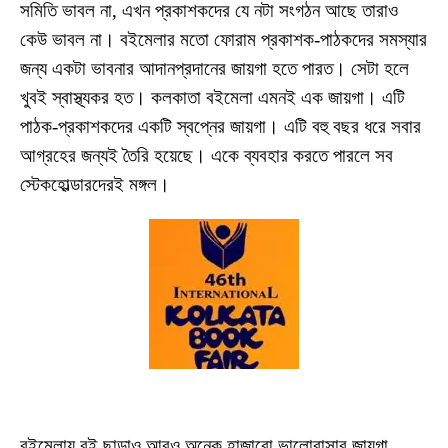
সমিতি ভাবল না, এখন প্রকাশকদের যে নটা সংগঠন আছে তারাও
কেউ ভাবল না। ব‌ইমেলার মতো ফোরাম প্রকাশক-পাঠকদের সমস্যার
জন্য একটা ভাবনার আদানপ্রদানের জায়গা হতে পারত। সেটা হলে
খুবই স্বাস্থ্যকর হত। কলকাতা ব‌ইমেলা এমনই এক জায়গা। এটি
পাঠক-প্রকাশকদের একটি স্বপ্নের জায়গা। এটি বহু বছর ধরে সবার
আগ্রহের জন্যই তৈরি হয়েছে। একে ব্যবহার করতে পারলে সব
স্টেকহোল্ডারদেরই মঙ্গল।
ব‌ইমেলায় ব‌ই ছাড়াও আরও অনেক হাজারো ভালোবাসার জায়গা