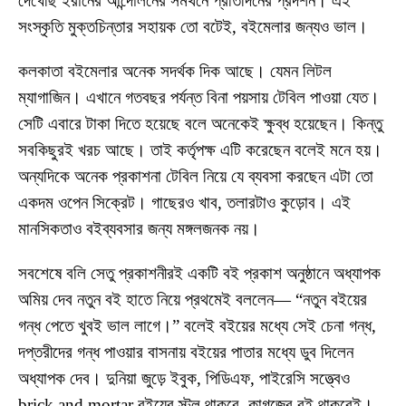
দেখেছি ইরানের আন্দোলনের সমর্থনে প্রতিদিনের প্রদর্শন। এই
সংস্কৃতি মুক্তচিন্তার সহায়ক তো বটেই, ব‌ইমেলার জন্যও ভাল।
কলকাতা ব‌ইমেলার অনেক সদর্থক দিক আছে। যেমন লিটল
ম্যাগাজিন। এখানে গতবছর পর্যন্ত বিনা পয়সায় টেবিল পাওয়া যেত।
সেটি এবারে টাকা দিতে হয়েছে বলে অনেকেই ক্ষুব্ধ হয়েছেন। কিন্তু
সবকিছুরই খরচ আছে। তাই কর্তৃপক্ষ এটি করেছেন বলেই মনে হয়।
অন্যদিকে অনেক প্রকাশনা টেবিল নিয়ে যে ব্যবসা করছেন এটা তো
একদম ওপেন সিক্রেট। গাছেরও খাব, তলারটাও কুড়োব। এই
মানসিকতাও ব‌ইব্যবসার জন্য মঙ্গলজনক নয়।
সবশেষে বলি সেতু প্রকাশনীরই একটি ব‌ই প্রকাশ অনুষ্ঠানে অধ্যাপক
অমিয় দেব নতুন ব‌ই হাতে নিয়ে প্রথমেই বললেন— “নতুন ব‌ইয়ের
গন্ধ পেতে খুবই ভাল লাগে।” বলেই ব‌ইয়ের মধ্যে সেই চেনা গন্ধ,
দপ্তরীদের গন্ধ পাওয়ার বাসনায় ব‌ইয়ের পাতার মধ্যে ডুব দিলেন
অধ্যাপক দেব। দুনিয়া জুড়ে ইবুক, পিডিএফ, পাইরেসি সত্ত্বেও
brick and mortar ব‌ইয়ের স্টল থাকবে, কাগজের ব‌ই থাকবেই।