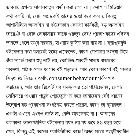
ভাবনায় এখনও সাবালকত্ব অর্জন করা গেল না। সোশাল মিডিয়ার
কথা বলছি না, সেটা অনেকেই তাদের মতো করে করেন, কিন্তু
আগামীদিনে অনলাইন না ব‌ইদোকান কোনটা কার্যকরী, বড় অনলাইন
জায়েণ্ট না ছোট দোকানদার কাকে গুরুত্ব দেব? প্রকাশকদের এইসব
ভাবতে গেলে তথ্য দরকার, হাওয়ায় কুস্তি করা যায় না। ফ্রাঙ্কফুর্ট
ব‌ইমেলার কথা বলতেই হচ্ছে এক্ষেত্রে, কারণ পেশাদার সংস্থা দিয়ে
ওঁরা সার্ভে করান শুধু তাই নয়, কোভিড-পরবর্তী সময়ে বাজারের
অবস্থা, পাঠক কোন ধরনের ব‌ই পড়ছেন, আর কোন কারণে ব‌ই কেনার
সিদ্ধান্ত নিচ্ছেন অর্থাৎ consumer behaviour পর্যবেক্ষণ
করাচ্ছেন, আর তার রিপোর্ট সব সদস্যদের তো পাঠাচ্ছেনই, মেলায়
সেমিনারে পাওয়ার পয়েন্ট প্রেজেন্টেশন করে জানাচ্ছেন সেই ধরনের
উদ্যোগ বড় প্রকাশনা সংগঠনই করতে পারেন, কারণ তা ব্যয়বহুল।
এগুলি এখানে এখনও হলই না, কেউ ভাবলেনই না। আমাদের
কলকাতা আন্তর্জাতিক ব‌ইমেলার বয়স নয় নয় করে ৪৬ বছর হয়ে
গেল, কিন্তু এই ধরনের প্রাতিষ্ঠানিক কাজ গিল্ডের মতো শতাব্দীপ্রাচীন