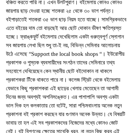
বঞ্চিত করতে পারি না। এখন উলটপুরাণ। ব‌ইমেলায় কোনও কোনও
জায়গায় ছাড় দেওয়া হচ্ছে শতকরা ২৫ থেকে ৩০ ভাগ পর্যন্ত।
ব‌ইপাড়াতেই শতকরা ৩৫ ভাগ ছাড় নিয়ম হতে যাচ্ছে। সামগ্রিকভাবে
এতে ব‌ইয়ের দাম তো বাড়ছেই আর ছোট দোকান ভীষণ ক্ষতিগ্রস্ত
হচ্ছে। ফ্রাঙ্কফুর্ট ব‌ইমেলায় দেখেছিলাম একটা গুরুত্বপূর্ণ স্লোগান
সব জায়গায় লেখা ছিল শুধু তা-ই নয়, বিভিন্ন সেমিনার আলোচনায়
উঠে এসেছে “Support the local book shops “। ইউরোপীয়
প্রকাশক ও পুস্তক ব্যবসায়ীদের সংগঠন তাদের সেমিনারে তথ্য
সহযোগে দেখিয়েছেন কেন স্থানীয় ছোট ব‌ইদোকান না থাকলে
প্রকাশকরা টিঁকে থাকতে পারে না। কলেজ স্ট্রিট থেকে ব‌ইমেলায়
যেভাবে কিছু প্রকাশকরা এই ছাড়ের খেলায় মেতেছেন তা আগামী
দিনের জন্য অবশ্যই অশনিসঙ্কেত। এর পাশাপাশি অবশ্য একটা
ভাল দিক হল কলকাতায় তো বটেই, সারা পশ্চিমবাংলায় অনেক নতুন
প্রকাশনা ব‌ই প্রকাশ করছেন যার গুণমান অনেক উন্নত। যে বিষয়টি
ভাবায় তা হল এই সব প্রকাশকদের নিজেদের মধ্যে কোনও জোট
নেই। ব‌ই বিপণনের ক্ষেত্রে সাবেকি ধরন, না নতুন কিছু করব এই