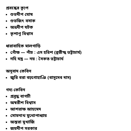
প্রবন্ধের ক্যুপ
শুভদীপ ঘোষ
শুভজিৎ বসাক
অভ্রদীপ ঘটক
কৃশাণু বিশ্বাস
ধারাবাহিক মালগাড়ি
গোঁফ — পাঁচ : এস হরিশ (ব্রতীন্দ্র ভট্টাচার্য)
নহি যন্ত্র — নয় : সৈকত ভট্টাচার্য
অনুবাদ কেবিন
জুরি বরা বঢ়গোহাঞি (বাসুদেব দাস)
গদ্য কেবিন
প্রবুদ্ধ বাগচী
অম্বরীশ বিশ্বাস
আশরাফ আহমেদ
সোমনাথ মুখোপাধ্যায়
অন্তরা মুখার্জি
জয়দীপ সরকার