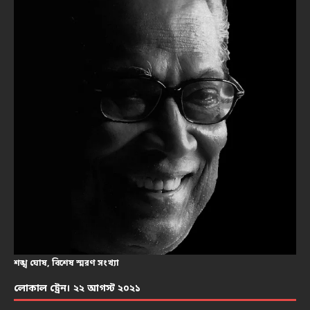
শঙ্খ ঘোষ, বিশেষ স্মরণ সংখ্যা
লোকাল ট্রেন। ২২ আগস্ট ২০২১