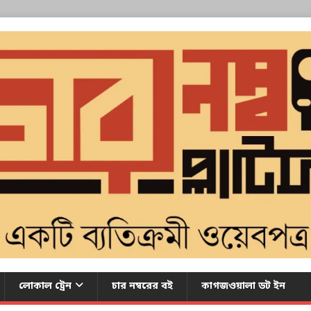
লোকাল ট্রেন
চার নম্বরের বই
কাগজওয়ালা ডট ইন