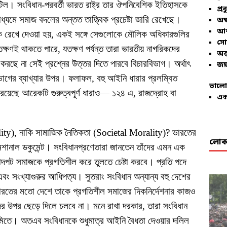
িল। সংবিধান-পরবর্তী ভারত রাষ্ট্র তার ঔপনিবেশিক ইতিহাসকে
প্রব
াধ্যমে সমাজ বদলের অন্তত তাত্ত্বিক প্রচেষ্টা জারি রেখেছে।
অম্
আশ
 রেখে দেওয়া হয়, একই সঙ্গে সেগুলোকে মৌলিক অধিকারগুলির
সো
ষণই থাকতে পারে, যতক্ষণ পর্যন্ত তারা ভারতীয় নাগরিকদের
অন্
করছে না সেই প্রশ্নের উত্তর দিতে পারবে বিচারবিভাগ। অর্থাৎ
জয়
াগের ব্যাখ্যার উপর। ফলাফল, বহু আইনি ধারার প্রলম্বিত
ভালো
 রয়েছে আরেকটি গুরুত্বপূর্ণ ধারাও— ১২৪ এ, রাজদ্রোহ বা
এক
ity), নাকি সামাজিক নৈতিকতা (Societal Morality)? ভারতের
লোকা
রমেশানাল ডকুমেন্ট। সংবিধানপ্রণেতারা জানতেন তাঁদের এমন এক
াদপট সমাজকে প্রগতিশীল করে তুলতে চেষ্টা করবে। প্রতি পদে
 এবং সংখ্যাগুরুর আধিপত্য। সুতরাং সংবিধান অন্যান্য বহু দেশের
ভারতের মতো দেশে তাকে প্রগতিশীল সমাজের দিকনির্দেশনার কাজও
ের উপর ছেড়ে দিলে চলবে না। মনে রাখা দরকার, তারা সংবিধান
পটভূমিতে। অতএব সংবিধানকে শুধুমাত্র আইনি বৈধতা দেওয়ার দলিল