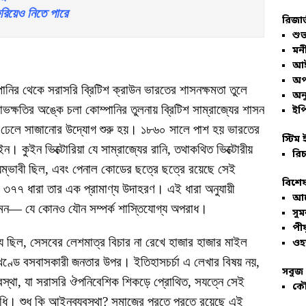
িরিয়েও নিতে পারে
রিজার
শুভ
মনী
আই
অপ
পানির থেকে সরাসরি ব্রিটিশ ক্রাউন ভারতের শাসনক্ষমতা তুলে
অনু
ক্ষতির অঙ্কে চলা কোম্পানির তুলনায় ব্রিটিশ সাম্রাজ্যের শাসন
ইপি
ে ঢেলে সাজানোর উদ্যোগ শুরু হয়। ১৮৬০ সালে পাশ হয় ভারতের
স্টিম 
 কুইন ভিক্টোরিয়া যে সাম্রাজ্যের রানি, তথাকথিত ভিক্টোরীয়
রিচ
ম্ভাবী ছিল, এবং পেনাল কোডের ছত্রে ছত্রে রয়েছে সেই
বিশেষ
৭৭ ধারা তার এক প্রামাণ্য উদাহরণ। এই ধারা অনুযায়ী
আল
 এমন— যে কোনও যৌন সম্পর্ক শাস্তিযোগ্য অপরাধ।
সু
পীয
্য ছিল, সেসবের লেশমাত্র বিচার না রেখে হাজার হাজার মাইল
ওহ
খণ্ডে বসবাসকারী জনতার উপর। ইতিহাসচর্চা এ লেখার বিষয় নয়,
সবুজ 
্যবস্থা, যা সরাসরি ঔপনিবেশিক শিকড়ে প্রোথিত, সযত্নে সেই
কৌ
ধি। শুধু কি আইনব্যবস্থা? সমাজের পরতে পরতে রয়েছে এই