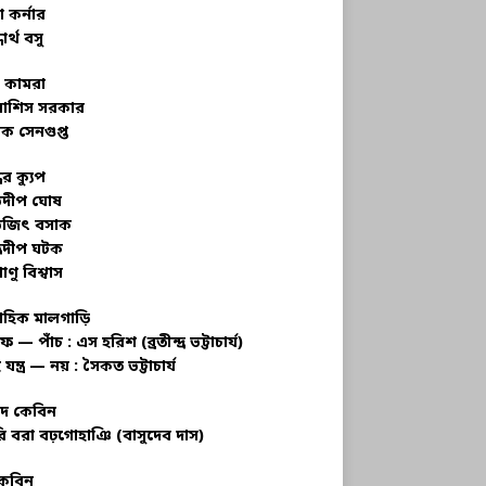
 কর্নার
ধার্থ বসু
র কামরা
বাশিস সরকার
ক সেনগুপ্ত
ধের ক্যুপ
ভদীপ ঘোষ
ভজিৎ বসাক
্রদীপ ঘটক
াণু বিশ্বাস
াহিক মালগাড়ি
ফ — পাঁচ : এস হরিশ (ব্রতীন্দ্র ভট্টাচার্য)
 যন্ত্র — নয় : সৈকত ভট্টাচার্য
াদ কেবিন
ি বরা বঢ়গোহাঞি (বাসুদেব দাস)
কেবিন