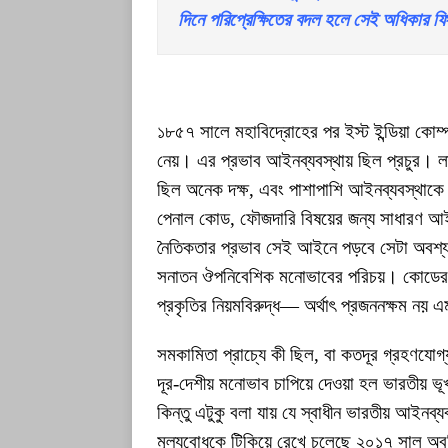
দিনে পরিপ্রেক্ষিতের বদল হলে সেই অধিকার ফ
১৮৫৭ সালে মহাবিদ্রোহের পর ইস্ট ইন্ডিয়া কোম্
নেয়। এর প্রভাব আইনব্যবস্থায় ছিল প্রচুর। লাভ
ছিল অনেক দক্ষ, এবং পাশাপাশি আইনব্যবস্থাক
পেনাল কোড, ফৌজদারি বিষয়ের জন্য সাধারণ আইন।
নৈতিকতার প্রভাব সেই আইনে পড়বে সেটা অবশ্য
সনাতন ঔপনিবেশিক মনোভাবের পরিচয়। কোডের ৩
প্রকৃতির নিয়মবিরুদ্ধ— অর্থাৎ প্রজননক্ষম নয়
সমকামিতা প্রাচ্যে কী ছিল, বা কতদূর গ্রহণযোগ
দূর-দেশীয় মনোভাব চাপিয়ে দেওয়া হল ভারতীয় ভূ
কিন্তু এটুকু বলা যায় যে স্বাধীন ভারতীয় আইনব
মূল্যবোধকে টিকিয়ে রেখে চলেছে ২০১৭ সাল অব