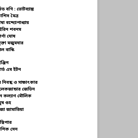
্ভড বগি :
ভোটব্যাঙ্ক
াশিস মৈত্র
ষা বন্দ্যোপাধ্যায়
রিন শবনম
র্ণা ঘোষ
ক্তা মজুমদার
ল বাস্কি
ইঞ্জিন
ার্ড এম ইটন
 নিবন্ধ ও সাক্ষাৎকার
েকজান্ডার জেভিন
মন কল্যাণ মৌলিক
ূষ গুহ
জা জামাতিয়া
স্লিপার
শিক সেন