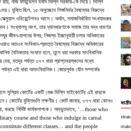
ি রায়, নাজ ফাউন্ডেশন বনাম দিল্লি সরকার-কে দিয়ে। দিল্লি
। যুক্তি ছিল, ১৫ অনুচ্ছেদে লিঙ্গনির্ভর বৈষম্যের বিরুদ্ধে
েক্সুয়াল ওরিয়েন্টেশনও আসে। অর্থাৎ, সমাজনির্ধারিত সংখ্যাগুরুর
ম্ভব। সংখ্যালঘু অংশ, তার ধ্যানধারণাকে সমাজ তার বদ্ধ ধারণার
লঘুর জীবন-যাপনের উপর, নিজস্ব ইচ্ছানুযায়ী চলার অধিকারের
েওয়াও অতএব সংবিধান-প্রদত্ত বৈষম্যের বিরুদ্ধে অধিকারের
বিধানিক নৈতিকতার সংঘাত হলে, তুলে ধরা দরকার সাংবিধানিক
দেয়, যতদূর পর্যন্ত ৩৭৭ ধারা প্রাপ্তবয়স্কদের মধ্যে
র্যন্ত এই ধারা অসাংবিধানিক। জোরপূর্বক যৌন সম্পর্কের
ে সুপ্রিম কোর্টের একটি বেঞ্চ দিল্লি হাইকোর্টের এই রায়কে
ে। কোর্টের যুক্তিগুলি লক্ষণীয়। কোর্ট জানায়, ৩৭৭ ধারা কোনও
যাত্র
ে না, করছে নির্দিষ্ট কার্যকলাপকে। অদ্ভুতভাবে, ‘…those who
rdinary course and those who indulge in carnal
Hira
 constitute different classes… and the people
ritab