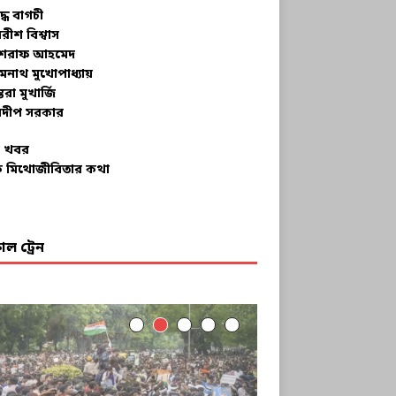
ুদ্ধ বাগচী
বরীশ বিশ্বাস
রাফ আহমেদ
মনাথ মুখোপাধ্যায়
তরা মুখার্জি
দীপ সরকার
 খবর
 মিথোজীবিতার কথা
ল ট্রেন