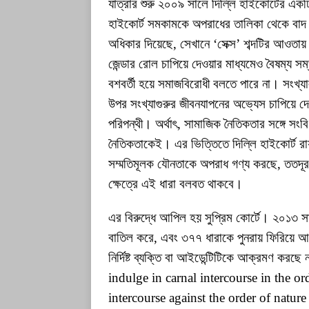
যাত্রার শুরু ২০০৯ সালে দিল্লি হাইকোর্টের একট
হাইকোর্ট সমকামকে অপরাধের তালিকা থেকে বাদ দেয়
অধিকার দিয়েছে, সেখানে ‘সেক্স’ শব্দটির আওতায় স
জেন্ডার রোল চাপিয়ে দেওয়ার মাধ্যমেও বৈষম্য স
বশবর্তী হয়ে সমাজবিরোধী বলতে পারে না। সংখ্যা
উপর সংখ্যাগুরুর জীবনযাপনের অভ্যেস চাপিয়ে দ
পরিপন্থী। অর্থাৎ, সামাজিক নৈতিকতার সঙ্গে সং
নৈতিকতাকেই। এর ভিত্তিতে দিল্লি হাইকোর্ট রায় 
সম্মতিমূলক যৌনতাকে অপরাধ গণ্য করছে, ততদূর প
ক্ষেত্রে এই ধারা বলবত থাকবে।
এর বিরুদ্ধে আপিল হয় সুপ্রিম কোর্টে। ২০১৩ সাল
বাতিল করে, এবং ৩৭৭ ধারাকে পুনরায় ফিরিয়ে আন
নির্দিষ্ট ব্যক্তি বা আইডেন্টিটিকে আক্রমণ করছ
indulge in carnal intercourse in the o
intercourse against the order of nature