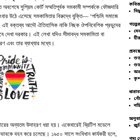
কবিতা
অবশেষে সুপ্রিম কোর্ট সম্মতিপূর্বক সমকামী সম্পর্ককে ফৌজদারি
সিদ্
ংবার উঠে এসেছে সমকামিতার বিরুদ্ধে যুক্তি— ‘পশ্চিমি সমাজে
গল্পে
 এই বক্তব্য আদৌ ঐতিহাসিক নাকি নিছক ঔপনিবেশিক প্রভুদের
দে
েবে দেখা দরকার। এই লেখা যদিও সীমাবদ্ধ সমকামিতা বা
হীর
 এবং তার ব্যাখ্যার মধ্যে।
প্রবন্
শু
শু
অভ
কৃশ
ধারাব
গোঁ
নহি
অনুব
ারের অন্যতম উদাহরণ ধরা হয়। একেবারেই ব্রিটিশ মডেলে
জুর
োভাবকে বহন করে চলেছে। ১৯৫০ সালে সংবিধান কার্যকরী হলে,
গদ্য 