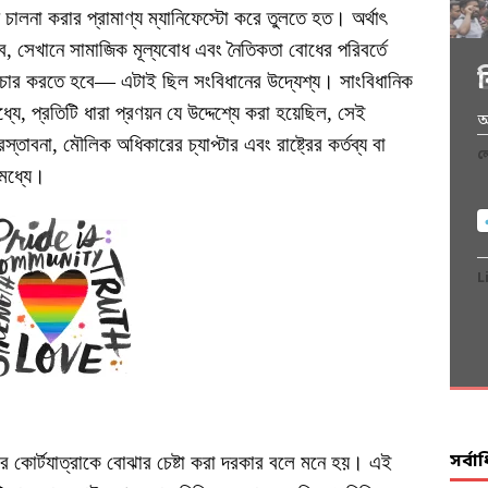
ালনা করার প্রামাণ্য ম্যানিফেস্টো করে তুলতে হত। অর্থাৎ
, সেখানে সামাজিক মূল্যবোধ এবং নৈতিকতা বোধের পরিবর্তে
বিচার করতে হবে— এটাই ছিল সংবিধানের উদ্যেশ্য। সাংবিধানিক
খ
ধ্যে, প্রতিটি ধারা প্রণয়ন যে উদ্দেশ্যে করা হয়েছিল, সেই
অ
অ
প
আ
রস্তাবনা, মৌলিক অধিকারের চ্যাপ্টার এবং রাষ্ট্রের কর্তব্য বা
দ
ল
ল
ল
ল
মধ্যে।
ল
L
L
L
L
L
সর্ব
ার কোর্টযাত্রাকে বোঝার চেষ্টা করা দরকার বলে মনে হয়। এই