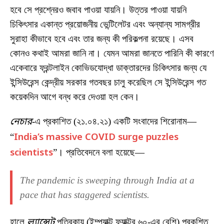
হবে সে প্রশ্নেরও জবাব পাওয়া যায়নি। উত্তর পাওয়া যায়নি
চিকিৎসার একান্ত প্রয়োজনীয় ভেন্টিলেটর এবং অন্যান্য সামগ্রীর
সুরাহা কীভাবে হবে এবং তার জন্য কী পরিকল্পনা রয়েছে। এসব
কোনও কথাই আমরা জানি না। যেমন আমরা জানতে পারিনি কী কারণে
একেবারে ফ্রন্টলাইন কোভিডযোদ্ধা ডাক্তারদের চিকিৎসার জন্য যে
ইন্সিউরেন্স কেন্দ্রীয় সরকার গতবছর চালু করেছিল সে ইন্সিউরেন্স গত
কয়েকদিন আগে বন্ধ করে দেওয়া হল কেন।
নেচার
-এ প্রকাশিত (২১.০৪.২১) একটি সংবাদের শিরোনাম—
“
India’s massive COVID surge puzzles
scientists
”। প্রতিবেদনে বলা হয়েছে—
The pandemic is sweeping through India at a
pace that has staggered scientists.
হালে
ল্যান্সেট
পত্রিকায় (ইম্প্যাক্ট ফ্যাক্টর ৬০-এর বেশি) প্রকশিত