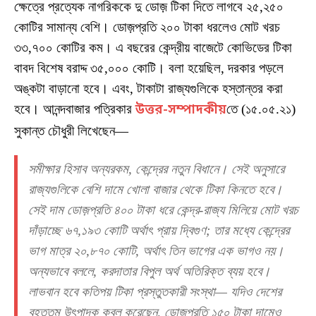
ক্ষেত্রে প্রত্যেক নাগরিককে দু ডোজ় টিকা দিতে লাগবে ২৫,২৫০
কোটির সামান্য বেশি। ডোজ়প্রতি ২০০ টাকা ধরলেও মোট খরচ
৩৩,৭০০ কোটির কম। এ বছরের কেন্দ্রীয় বাজেটে কোভিডের টিকা
বাবদ বিশেষ বরাদ্দ ৩৫,০০০ কোটি। বলা হয়েছিল, দরকার পড়লে
অঙ্কটা বাড়ানো হবে। এবং, টাকাটা রাজ্যগুলিকে হস্তান্তর করা
হবে। আনন্দবাজার পত্রিকার
উত্তর-সম্পাদকীয়
তে (১৫.০৫.২১)
সুকান্ত চৌধুরী লিখেছেন—
সমীক্ষার হিসাব অন্যরকম, কেন্দ্রের নতুন বিধানে। সেই অনুসারে
রাজ্যগুলিকে বেশি দামে খোলা বাজার থেকে টিকা কিনতে হবে।
সেই দাম ডোজ়প্রতি ৪০০ টাকা ধরে কেন্দ্র-রাজ্য মিলিয়ে মোট খরচ
দাঁড়াচ্ছে ৬৭,১৯৩ কোটি অর্থাৎ প্রায় দ্বিগুণ; তার মধ্যে কেন্দ্রের
ভাগ মাত্র ২০,৮৭০ কোটি, অর্থাৎ তিন ভাগের এক ভাগও নয়।
অন্যভাবে বললে, করদাতার বিপুল অর্থ অতিরিক্ত ব্যয় হবে।
লাভবান হবে কতিপয় টিকা প্রস্তুতকারী সংস্থা— যদিও দেশের
বৃহত্তম উৎপাদক কবুল করেছেন, ডোজ়প্রতি ১৫০ টাকা দামেও