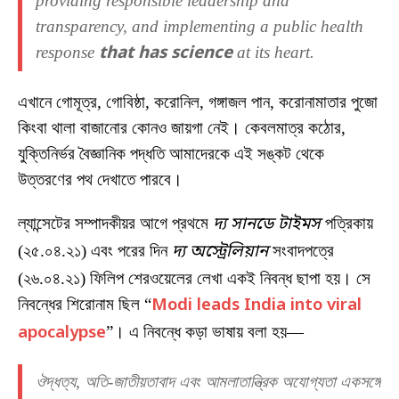
providing responsible leadership and
transparency, and implementing a public health
response
that has science
at its heart.
এখানে গোমূত্র, গোবিষ্ঠা, করোনিল, গঙ্গাজল পান, করোনামাতার পুজো
কিংবা থালা বাজানোর কোনও জায়গা নেই। কেবলমাত্র কঠোর,
যুক্তিনির্ভর বৈজ্ঞানিক পদ্ধতি আমাদেরকে এই সঙ্কট থেকে
উত্তরণের পথ দেখাতে পারবে।
ল্যান্সেটের সম্পাদকীয়র আগে প্রথমে
দ্য সানডে টাইমস
পত্রিকায়
(২৫.০৪.২১) এবং পরের দিন
দ্য অস্ট্রেলিয়ান
সংবাদপত্রে
(২৬.০৪.২১) ফিলিপ শেরওয়েলের লেখা একই নিবন্ধ ছাপা হয়। সে
নিবন্ধের শিরোনাম ছিল “
Modi leads India into viral
apocalypse
”। এ নিবন্ধে কড়া ভাষায় বলা হয়—
ঔদ্ধত্য, অতি-জাতীয়তাবাদ এবং আমলাতান্ত্রিক অযোগ্যতা একসঙ্গে