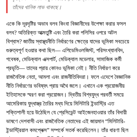
তাঁদের খানিক লাভ থাকছে।
একে কি দূরদৃষ্টির অভাব বলব কিংবা বিজ্ঞানীদের উপেক্ষা করার ফসল
বলব? অতিরিক্ত আত্মতুষ্টি এবং তৈরি করা পলিসির ওপরে অটল
বিশ্বাস? জাতীয় স্বাস্থ্যনীতি নির্ধারণের ক্ষেত্রে যাদের ভূমিকা সবচেয়ে
গুরুত্বপূর্ণ হওয়ার কথা ছিল— এপিডেমিওলজিস্ট, পরিসংখ্যানবিদ,
গবেষক, মেডিক্যাল এক্সপার্ট, মেডিক্যাল মডেলার, সামাজিক কর্মী
প্রভৃতি— তাদের প্রায় কোনও ভূমিকা নেই। নীতি নির্ধারণ করে
রাজনৈতিক নেতা, আমলা এবং রাজনীতিবিদরা। ফলে এদেশে বৈজ্ঞানিক
নীতি নির্ধারণের ভবিষ্যৎ প্রায় অথৈ জলে। এখানে এক প্রয়োজনীয়
ইতিহাসকে স্মরণ করা প্রয়োজন। দ্বিতীয় বিশ্বযুদ্ধ পরবর্তী সময়ে
আমেরিকায় যুদ্ধাস্ত্র তৈরির মধ্য দিয়ে মিলিটারি ইন্ডাস্ট্রি এত
শক্তিশালী হয়ে উঠেছিল যে প্রেসিডেন্ট আইজেনহাওয়ার তাঁর বিদায়ী
ভাষণে দেশবাসী এবং রাজনৈতিক নেতাদের এই জায়মান “মিলিটারি-
ইন্ডাস্ট্রিয়াল কমপ্লেক্স” সম্পর্কে সতর্ক করেছিলেন। তাঁর ধারণা ছিল