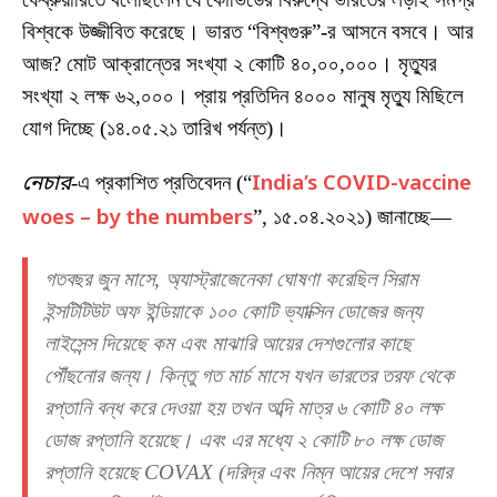
বিশ্বকে উজ্জীবিত করেছে। ভারত “বিশ্বগুরু”-র আসনে বসবে। আর
আজ? মোট আক্রান্তের সংখ্যা ২ কোটি ৪০,০০,০০০। মৃত্যুর
সংখ্যা ২ লক্ষ ৬২,০০০। প্রায় প্রতিদিন ৪০০০ মানুষ মৃত্যু মিছিলে
যোগ দিচ্ছে (১৪.০৫.২১ তারিখ পর্যন্ত)।
নেচার
-এ প্রকাশিত প্রতিবেদন (“
India’s COVID-vaccine
woes – by the numbers
”, ১৫.০৪.২০২১) জানাচ্ছে—
গতবছর জুন মাসে, অ্যাস্ট্রাজেনেকা ঘোষণা করেছিল সিরাম
ইন্সটিটিউট অফ ইন্ডিয়াকে ১০০ কোটি ভ্যাক্সিন ডোজের জন্য
লাইসেন্স দিয়েছে কম এবং মাঝারি আয়ের দেশগুলোর কাছে
পৌঁছনোর জন্য। কিন্তু গত মার্চ মাসে যখন ভারতের তরফ থেকে
রপ্তানি বন্ধ করে দেওয়া হয় তখন অব্দি মাত্র ৬ কোটি ৪০ লক্ষ
ডোজ রপ্তানি হয়েছে। এবং এর মধ্যে ২ কোটি ৮০ লক্ষ ডোজ
রপ্তানি হয়েছে COVAX (দরিদ্র এবং নিম্ন আয়ের দেশে সবার