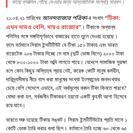
কাছে ভ্যাক্সিন পৌঁছে দেওয়ার জন্য আন্তর্জাতিক সংস্থা) মারফৎ।
২১.০৪.২১ তারিখের
আনন্দবাজার পত্রিকা
-র সংবাদ “
টিকা:
এখন দামও বেশি, দায়ও রাজ্যের
”। টিকাকে অন্যান্য
পলিসির সঙ্গে সঙ্গতিপূর্ণভাবে বাজারের হাতে তুলে দেওয়া হয়েছে।
ফলে বর্তমানে সিরাম ইন্সটিটিউট যে টিকা ১৫০ টাকায় এবং ভারত
বায়োটেক ২০৬ টাকায় দিচ্ছে সে দাম (দুটি ডোজ মিলে) ২০০০ টাকা
থেকে ৮০০-১০০০ টাকা অব্দি লাগতে পারে। যেদেশে সামাজিক সুরক্ষা
বলে কোন কিছুর অস্তিত্ব প্রায় নেই, কয়েক কোটি মানুষ কর্মহীন,
দারিদ্র্যসীমার নীচে বাস করা মানুষের সংখ্যা ইংল্যান্ডের জনসংখ্যার
চেয়ে বেশি সেদেশে এভাবে, এই অর্থমূল্যে কজন টিকা কিনতে পারবে?
মোদ্দা কথা হল, সর্বজনীন টিকাকরণ হয়তো একটি কুহকী আশা হিসেবে
রয়ে যাবে।
ভারতে শুরু হয়েছে টিকার সঙ্কট। সিরাম ইন্সটিটিউটের প্রতি মাসে ১
কোটি ডোজ তৈরি করার কথা ছিল। বর্তমানে তৈরি হচ্ছে ৬০ থেকে ৬৫