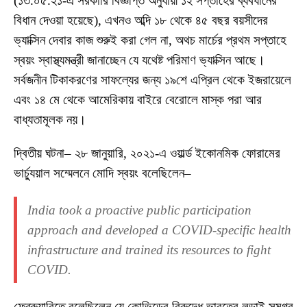
(১৩.০৫.২১-এ সরকারি বিজ্ঞপ্তি অনুযায়ী ১২ সপ্তাহের ব্যবধানের
বিধান দেওয়া হয়েছে), এখনও অব্দি ১৮ থেকে ৪৫ বছর বয়সীদের
ভ্যাক্সিন দেবার কাজ শুরুই করা গেল না, অথচ মার্চের প্রথম সপ্তাহে
স্বয়ং স্বাস্থ্যমন্ত্রী জানাচ্ছেন যে যথেষ্ট পরিমাণ ভ্যাক্সিন আছে।
সর্বজনীন টিকাকরণের সাফল্যের জন্য ১৯শে এপ্রিল থেকে ইজরায়েলে
এবং ১৪ মে থেকে আমেরিকায় বাইরে বেরোলে মাস্ক পরা আর
বাধ্যতামূলক নয়।
দ্বিতীয় ঘটনা– ২৮ জানুয়ারি, ২০২১-এ ওয়ার্ল্ড ইকোনমিক ফোরামের
ভার্চ্যুয়াল সম্মেলনে মোদি স্বয়ং বলেছিলেন–
India took a proactive public participation
approach and developed a COVID-specific health
infrastructure and trained its resources to fight
COVID.
ফেব্রুয়ারিতে বলেছিলেন যে কোভিডের বিরুদ্ধে ভারতের লড়াই সমগ্র