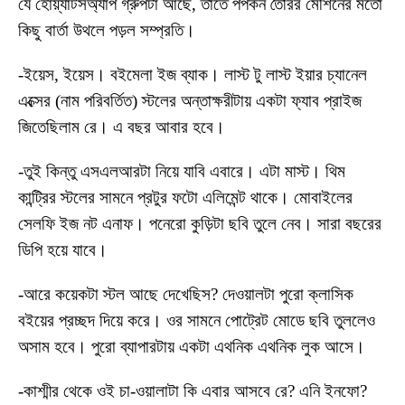
যে হোয়্যাটসঅ্যাপ গ্রুপটা আছে, তাতে পপকর্ন তৈরির মেশিনের মতো
কিছু বার্তা উথলে পড়ল সম্প্রতি।
-ইয়েস, ইয়েস। বইমেলা ইজ ব্যাক। লাস্ট টু লাস্ট ইয়ার চ্যানেল
এক্সের (নাম পরিবর্তিত) স্টলের অন্তাক্ষরীটায় একটা ফ্যাব প্রাইজ
জিতেছিলাম রে। এ বছর আবার হবে।
-তুই কিন্তু এসএলআরটা নিয়ে যাবি এবারে। এটা মাস্ট। থিম
কান্ট্রির স্টলের সামনে প্রটুর ফটো এলিমেন্ট থাকে। মোবাইলের
সেলফি ইজ নট এনাফ। পনেরো কুড়িটা ছবি তুলে নেব। সারা বছরের
ডিপি হয়ে যাবে।
-আরে কয়েকটা স্টল আছে দেখেছিস? দেওয়ালটা পুরো ক্লাসিক
বইয়ের প্রচ্ছদ দিয়ে করে। ওর সামনে পোট্রেট মোডে ছবি তুললেও
অসাম হবে। পুরো ব্যাপারটায় একটা এথনিক এথনিক লুক আসে।
-কাশ্মীর থেকে ওই চা-ওয়ালাটা কি এবার আসবে রে? এনি ইনফো?