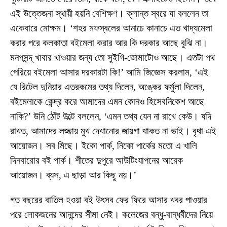
এই উত্তেজনা স্থায়ী হয়নি বেশিক্ষণ। ক্লান্ত স্বরে যা বললেন তা
একেবারে মোক্ষম। ‘শহর মফস্বলের আনাচে কানাচে এত খাদ্যমেলা
করার পরে কলকাতা বইমেলা করার আর কি দরকার আছে বুঝি না।
মনপসন্দ্ খাবার খাওয়ার জন্য তো সুইগি-জোমাটোও আছে। এতটা পথ
পেরিয়ে বইমেলা আসার দরকারটা কি!’ আমি জিজ্ঞেস করলাম, ‘এই
যে রিটেল দুনিয়ার এতরকমের তথ্য দিলেন, অঙ্কের ফর্মুলা দিলেন,
বইমেলাকে কেন্দ্র করে আমাদের এমন কোনও হিসেবনিকেশ আছে
নাকি?’ উনি ঠোঁট উল্টে বললেন, ‘এমন তথ্য যেন না রাখে কেউ। ষদি
রাখত, আমাদের লজ্জায় মুখ দেখানোর জায়গা থাকত না ভাই। বৃথা এই
আয়োজন। সব মিছে। ইকো পার্ক, নিকো পার্কের মতো এ খালি
দিনবারোর বই পার্ক। শীতের দুপুরে আউটিংযাপনের আরেক
আয়োজন। ব্যস, এ ছাড়া আর কিছু নয়।’
গত বছরের বাতিল হওয়া বই উৎসব ফের ফিরে আসার খবর পাওয়ার
পরে লোকজনের আনন্দের সীমা নেই। কলেজের বন্ধু-বান্ধবীদের নিয়ে