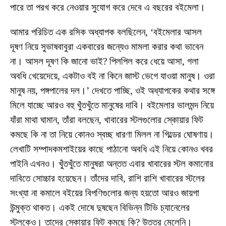
পারে তা পরখ করে নেওয়ার সুযোগ করে দেবে এ বছরের বইমেলা।
আমার পরিচিত এক রসিক অধ্যাপক বলছিলেন, ‘বইমেলার আসল
দূষণ নিয়ে সুভাষবাবুরা একবারের জন্যেও মামলা করার কথা ভাবেন
না। আসল দূষণ কি জানো ভাই? পিলপিল করে ধেয়ে আসা, গলা
অবধি খেয়েদেয়ে, একটাও বই না কিনে জাস্ট ভেগে যাওয়া মানুষ। ওরা
মানুষ নয়, পঙ্গপালের দল।’ দেখতে পাচ্ছি, ওই অধ্যাপকের কথার সঙ্গে
মিলে যাচ্ছে আরও বহু খুঁতখুঁতে মানুষের দাবি। বইমেলার ভালমন্দ নিয়ে
যাঁরা মাথা ঘামান, তাঁরা বলছেন, খাবারের স্টলগুলোর স্কোয়ার ফিট
কমছে কি না তা নিয়ে কোনও স্বচ্ছ ধারণা মিলল না গিল্ডের ঘোষণায়।
লেখাটি সম্পাদকমশাইয়ের কাছে পাঠানো অবধি এই নিয়ে কোনও খবর
পাইনি এখনও। খুঁতখুঁতে মানুষরা অন্তত এবার খাবারের স্টল কমানোর
দাবিতে সোচ্চার হয়েছেন। তাঁদের দাবি, রাশি রাশি খাবারের স্টলের
সংখ্যা না কমালে বইয়ের বিপণিগুলোর জন্য হয়তো আরও জায়গা
উন্মুক্ত থাকত। একই দোষে দুষছেন বিভিন্ন টিভি চ্যানেলের
স্টলকেও। তাদের স্কোয়ার ফিট কমছে কি? উত্তর মেলেনি।