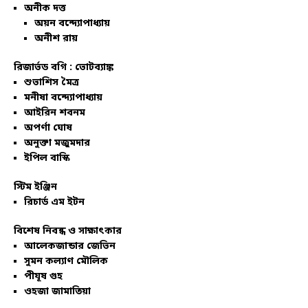
অনীক দত্ত
অয়ন বন্দ্যোপাধ্যায়
অনীশ রায়
রিজার্ভড বগি :
ভোটব্যাঙ্ক
শুভাশিস মৈত্র
মনীষা বন্দ্যোপাধ্যায়
আইরিন শবনম
অপর্ণা ঘোষ
অনুক্তা মজুমদার
ইপিল বাস্কি
স্টিম ইঞ্জিন
রিচার্ড এম ইটন
বিশেষ নিবন্ধ ও সাক্ষাৎকার
আলেকজান্ডার জেভিন
সুমন কল্যাণ মৌলিক
পীযূষ গুহ
ওহজা জামাতিয়া