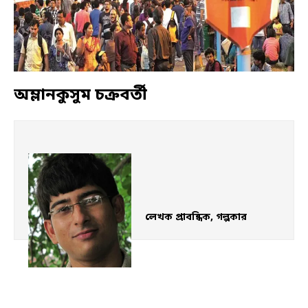
অম্লানকুসুম চক্রবর্তী
লেখক প্রাবন্ধিক, গল্পকার