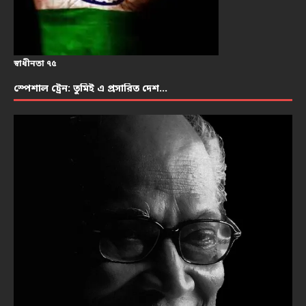
স্বাধীনতা ৭৫
স্পেশাল ট্রেন: তুমিই এ প্রসারিত দেশ…