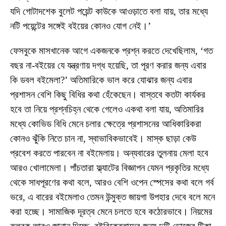
যদি গোটাদশেক বুলেট পয়েন্ট কাউকে আওড়াতে বলা যায়, তার মধ্যে
নটি পয়েন্টের সঙ্গেই বইয়ের কোনও যোগ নেই।’
ফেসবুকে মাসখানেক আগে একজনকে প্রশ্ন করতে দেখেছিলাম, ‘গত
বছর না-বইয়ের যে যন্ত্রণায় দগ্ধ হয়েছি, তা পূরণ করার জন্য এবার
কি ডবল বইমেলা?’ অতিমারিকে ভাল করে যোঝার জন্য এবার
প্রশাসন বেশি কিছু বিধির কথা হেঁকেছেন। বাস্তবে কতটা কার্যকর
হবে তা নিয়ে প্রশ্নচিহ্ন থেকে গেলেও একথা বলা যায়, অতিমারির
মধ্যে কোভিড বিধি মেনে চলার ক্ষেত্রে প্রশাসনের আধিকারিকরা
কোনও ঝুঁকি নিতে চান না, স্বাভাবিকভাবেই। মাস্ক ছাড়া কেউ
প্রবেশ করতে পারবেন না বইমেলায়। অন্যবারের তুলনায় মেলা হবে
আরও খোলামেলা। পাঁচতারা ফ্ল্যাটের বিজ্ঞাপন যেমন প্রকৃতির মধ্যে
থেকে সাধপূরণের কথা বলে, আরও বেশি ওপেন স্পেসের কথা বলে গর্ব
ভরে, এ বারের বইমেলাও তেমন উন্মুক্ত জায়গা উপহার দেবে বলে মনে
করা হচ্ছে। সামাজিক দূরত্ব মেনে চলতে হবে কঠোরভাবে। নিয়মের