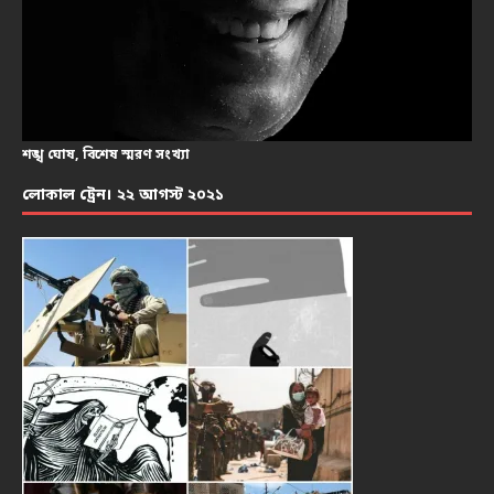
শঙ্খ ঘোষ, বিশেষ স্মরণ সংখ্যা
লোকাল ট্রেন। ২২ আগস্ট ২০২১