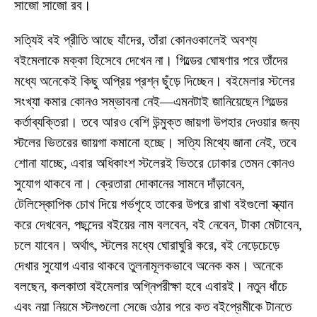
সাজো সাজো রব।
সত্যিই বই প্রীতি আছে যাঁদের, তাঁরা কোনওকালেই অবশ্য
বইমেলাকে মক্কা হিসেবে দেখেন না। গিল্ডের ঘোষণার পরে তাঁদের
মধ্যে অনেকেই কিছু অপ্রিয় প্রশ্ন ছুঁড়ে দিচ্ছেন। বইমেলার স্টলের
সংখ্যা কমার কোনও সম্ভাবনা নেই—এমনটাই জানিয়েছেন গিল্ডের
কর্তাব্যক্তিরা। তবে আরও বেশি উন্মুক্ত জায়গা উপহার দেওয়ার জন্য
স্টলের ভিতরের জায়গা কমানো হচ্ছে। সত্যি মিথ্যে জানা নেই, তবে
শোনা যাচ্ছে, এবার অধিকাংশ স্টলেরই ভিতরে ঢোকার তেমন কোনও
সুযোগ থাকবে না। ক্রেতারা দোকানের সামনে দাঁড়াবেন,
টেলিস্কোপিক চোখ দিয়ে গর্ভগৃহে তাকের উপরে রাখা বইগুলো স্ক্যান
করে দেখবেন, পছন্দের বইয়ের নাম বলবেন, বই নেবেন, টাকা মেটাবেন,
চলে যাবেন। অর্থাৎ, স্টলের মধ্যে ঘোরাঘুরি করে, বই নেড়েচেড়ে
দেখার সুযোগ এবার থাকবে তুলনামূলকভাবে অনেক কম। অনেকে
বলছেন, কলকাতা বইমেলার অগ্নিপরীক্ষা হবে এবারই। নতুন ধাঁচে
এবং নয়া নিয়মে স্টলগুলো সেজে ওঠার পরে কত বইপ্রেমীকে টানতে