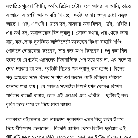
সংগঠিত খুচরো বিপনি, অর্থাৎ রিটেল স্টোর বলে আমরা যা জানি, তাতে
সাজানো সামগ্রী আমআদমি ‘খাচ্ছে’ কতটা জানার জন্য দুটো অঙ্ক
আছে। এক, এনওবি। মানে হল, নাম্বার অফ বিলস্। দুই, এবিভি।
এর অর্থ হল, অ্যাভারেজ বিল ভ্যালু। সোজা কথায়, এর থেকে জানা
যায়, যত লোক সুসজ্জিত আউটলেটে আসছেন কিংবা বাহারি শপিং
পোর্টালে ঘোরাফেরা করছেন, তার কত অংশ কিনছেন। শুধু কটা বিল
হচ্ছে তা দেখলেই এক্সেলের জিমনাস্টিক শেষ হয়ে যায় না, এর সঙ্গে যা
দেখা দরকার তা হল, প্রতিটি বিলের গড় ভ্যালু কত হচ্ছে। বিলের
গড় অঙ্কের সঙ্গে বিলের সংখ্যা গুণ করলে মোট বিক্রির পরিমাণ
জানতে পারা যায়। যে কোনও সংগঠিত বিপনি যখন কোনও বিশেষ
পার্বনের বাজেট বানায়, তখন এই এনওবি এবং এবিভি—দুটোরই কত
বৃদ্ধি হতে পারে তা নিয়ে মাথা ঘামায়।
কলকাতা বইমেলার এক নামজাদা প্রকাশক এমন কিছু তথ্য উগরে
দিয়ে দীর্ঘশ্বাস ফেললেন। বিদেশি জার্নাল থেকে রিটেল দুনিয়ার এই
খুঁটিনাটি জানতে পেরে তিনি, যাকে বলে, বেশ এক্সাইটেড ছিলেন। তবে