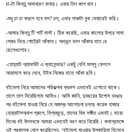
চা-টা কিন্তু অসাধারণ বানায়। এবার তিন কাপ খাব।
-শুধু চা চা করলে হবে বস? চল্, এবার লাঞ্চটা বুক ফেয়ারেই করি।
-আমার কিন্তু টি শার্ট মাস্ট। ঠিক করেছি, এবার কালোর উপরে সাদা
স্কেচ দিয়ে পোট্রেট আঁকাব। অদ্ভুত ভাল আঁকার হাত রে
ছেলেগুলোর।
-হোয়্যাট অ্যাবাউট এ ক্যালেন্ডার? একটু বেশি মাল্লু ফেললে
আরামসে করে দেবে, উইথ নিজের হাতে আঁকা ছবি।
বইমেলা নিয়ে আমাদের পরিকল্পনা ক্রমশ এভাবেই এগোতে থাকে।
তালে তাল দিয়েছিলাম আমিও। আমি জানি, দুবছরের উপোস ভাঙার
পর বইমেলা যাওয়া নিয়ে যে অজস্র আলোচনা চলছে কয়েক হাজার
হোয়্যাটসঅ্যাপ গ্রুপে, বিশ্বজুড়ে, তাদের থিম সঙ্গীত এমনই। বারো
দিনের বই উৎসবকে আমরা এভাবেই বরণ করে নিয়েছি। কথাপ্রসঙ্গে
ওই প্রকাশক যোগ করেছিলেন, ‘বইমেলা যাওয়ার উপকারিতা হিসেবে