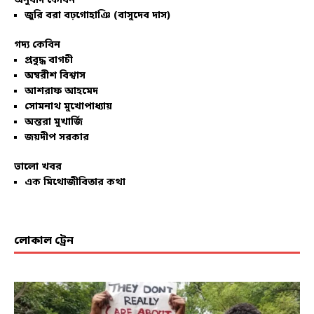
অনুবাদ কেবিন
জুরি বরা বঢ়গোহাঞি (বাসুদেব দাস)
গদ্য কেবিন
প্রবুদ্ধ বাগচী
অম্বরীশ বিশ্বাস
আশরাফ আহমেদ
সোমনাথ মুখোপাধ্যায়
অন্তরা মুখার্জি
জয়দীপ সরকার
ভালো খবর
এক মিথোজীবিতার কথা
লোকাল ট্রেন