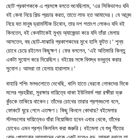
ছোট প্রকাশককে এ প্রসঙ্গে বলতে শুনেছিলাম, ‘এর সিকিভাগও যদি
বই কেনা নিয়ে গিল্ড প্রচার করত, তাতে লাভ হত আমাদের। যে আনন্দ
নিয়ে যত মানুষ ড্রামস্টিক চিবোন, তার দশ শতাংশ লোকও যদি বই
কিনতেন, বই কেনাটাকেই মুখ্য অ্যাজেন্ডা করে যদি তাঁরা মেলায়
আসতেন, বহু ছোট-মাঝারি প্রকাশকদের মুখে হাসি ফুটত।’ শূন্য
চোখে চেয়ে রইলেন কিছুক্ষণ। ফের বললেন, ‘এই অতিমারি কিন্তু
একটা সুযোগ করে দিয়েছিল। বইয়ের সঙ্গে বিশুদ্ধ বন্ধুত্ব করার
সুযোগ। আমরা তা হেলায় হারালাম।’
বাহারি শপিং মলগুলোতে দেখেছি, খালি হাতে বেরনো লোকদের দিকে
মলের প্রহরীরা, সুরক্ষার দায়িত্বে থাকা ইউনিফর্ম পরা রক্ষীরা ভ্রু
কুঁচকে তাকিয়ে থাকেন। তাঁদের চোখের তারার প্রশ্নগুলো বলে,
ফোকটে ঘুরে গেলে এতক্ষণ। কিছু কিনলে কোথায়? বইমেলার
স্টলগুলোর দায়িত্বেও যাঁরা নিয়োজিত হবেন এবার থেকে, তাঁদের
চোখেও এমন প্রশ্ন কিলবিল করা জরুরি। বইমেলা যে শুধু শীতের
রোদ পোহানোর আহ্লাদের থেকে একটু হলেও বড়, আমরা বুঝলে তা