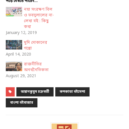
পড়ে দেখতে পারেন...
নয়া সংরক্ষণ বিল
ও ভবদুলালের না-
লেখা বই : কিছু
কথা
January 12, 2019
মুদি দোকানের
গপ্পো
April 14, 2020
রাজনীতির
অনর্থনৈতিকতা
August 29, 2021
অম্লানকুসুম চক্রবর্তী
কলকাতা বইমেলা
বাংলা বইবাজার