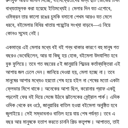
রুলবুক আরও জানান দিচ্ছে, বইবিক্রেতাদের জন্য দুটি ডোজের টিকা
বাধ্যতামূলক করা হয়েছে ইতিমধ্যেই। মেলার দিন যত এগোবে,
ওমিক্রন তার কালো রঙের চুমকি বসানো পেখম আরও যত মেলে
ধরবে, বইমেলার বিধির খাতায় পয়েন্টের সংখ্যা বাড়বে—এ নিয়ে
কোনও সন্দেহ নেই।
একমাত্র এই মেলার মধ্যে বই বই গন্ধ থাকার কারণে বহু মানুষ গত
বছরও ভেবেছিলেন, আর যা কিছু হয় হোক, বইমেলা উদযাপিত হবে
বুক ফুলিয়ে। তবে গত বছরের ৫ই জানুয়ারি গিল্ডের কর্তাব্যক্তিরা এই
আশায় জল ঢেলে দেন। জানিয়ে দেওয়া হয়, মেলা হচ্ছে না। তবে
মানুষের আশার মধ্যেও হয়তো শেষ হয়ে হইল না শেষের মতো একটা
ফ্লেভার মিশে থাকে। অনেকের আশা ছিল, করোনার গ্রাফ একটু
পড়লেই ফের বই দিয়ে সেজে উঠবে সল্টলেকের সেন্ট্রাল পার্ক। এদিক
ওদিক থেকে রব ওঠে, জানুয়ারির বাতিল হওয়া বইমেলা অনুষ্ঠিত হবে
জুলাইয়ে। সেই সম্ভাবনাও বাতিল হয়ে যায় শেষ পর্যন্ত। তবে এ
বছর আর মানুষকে হতাশ করতে চাননি গিল্ড কতৃপক্ষ। আপাতত, তাই