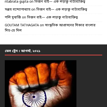
ritabrata gupta
on
তিজন বাই— এক লড়াকু নাট্যব্যক্তিত্ব
সঞ্জয় বন্দ্যোপাধ্যায়
on
তিজন বাই— এক লড়াকু নাট্যব্যক্তিত্ব
পলি মুখার্জি
on
তিজন বাই— এক লড়াকু নাট্যব্যক্তিত্ব
GOUTAM TATHAGATA
on
সাংস্কৃতিক আগ্রাসনের শিকার বাংলার
মিড-ডে মিল
মেল ট্রেন । আগস্ট, ২০২১