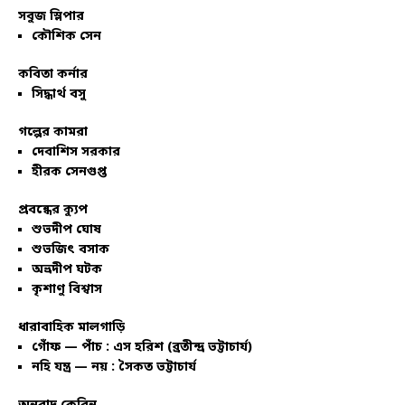
সবুজ স্লিপার
কৌশিক সেন
কবিতা কর্নার
সিদ্ধার্থ বসু
গল্পের কামরা
দেবাশিস সরকার
হীরক সেনগুপ্ত
প্রবন্ধের ক্যুপ
শুভদীপ ঘোষ
শুভজিৎ বসাক
অভ্রদীপ ঘটক
কৃশাণু বিশ্বাস
ধারাবাহিক মালগাড়ি
গোঁফ — পাঁচ : এস হরিশ (ব্রতীন্দ্র ভট্টাচার্য)
নহি যন্ত্র — নয় : সৈকত ভট্টাচার্য