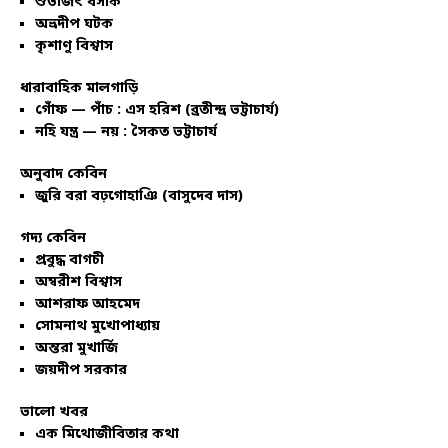
শুভজিৎ বসাক
অভ্রদীপ ঘটক
কৃশাণু বিশ্বাস
ধারাবাহিক মালগাড়ি
গোঁফ — পাঁচ : এস হরিশ (ব্রতীন্দ্র ভট্টাচার্য)
নহি যন্ত্র — নয় : সৈকত ভট্টাচার্য
অনুবাদ কেবিন
জুরি বরা বঢ়গোহাঞি (বাসুদেব দাস)
গদ্য কেবিন
প্রবুদ্ধ বাগচী
অম্বরীশ বিশ্বাস
আশরাফ আহমেদ
সোমনাথ মুখোপাধ্যায়
অন্তরা মুখার্জি
জয়দীপ সরকার
ভালো খবর
এক মিথোজীবিতার কথা