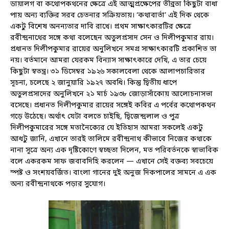
ডায়ালগ বা কথোপকথনের ক্ষেত্রে এই আত্মপ্রক্ষেপের তীব্রতা কিছুটা বাধা
পায় অন্য ব্যক্তির সরব চেতনার সক্রিয়তায়। ‘কথাবার্তা’ এই দিক থেকে
একটু বিশেষ অনন্যতার দাবি রাখে। প্রথম সাক্ষাৎকারটির ক্ষেত্রে
রবীন্দ্রনাথের সঙ্গে কথা বলেছেন অতুলপ্রসাদ সেন ও দিলীপকুমার রায়।
প্রধানত দিলীপকুমার রায়ের অনুলিখনে সমগ্র সাক্ষাৎকারটি প্রকাশিত তা
নয়। বর্তমানে আমরা যেরকম বিন্যাস সাক্ষাৎকারে দেখি, এ তার চেয়ে
কিছুটা স্বতন্ত্র। ৩১ ডিসেম্বর ১৯২৬ সকালবেলা থেকে আলাপচারিতার
সূচনা, চলেছে ২ জানুয়ারি ১৯২৭ অবধি। কিন্তু দ্বিতীয় ধাপে
অতুলপ্রসাদের অনুলিখনে ২১ মার্চ ১৯৩৮ জোড়াসাঁকোয় আলোচনাসভা
বসেছে। প্রধানত দিলীপকুমার রায়ের সঙ্গেই কবির এ পর্বের কথোপকথন
গড়ে উঠেছে। অর্থাৎ যেটা বলতে চাইছি, দ্বিজেন্দ্রলাল ও পুত্র
দিলীপকুমারের সঙ্গে মতানৈক্যের যে ইতিহাস আমরা সকলেই একটু
আধটু জানি, এখানে তারই তালিমে রবীন্দ্রনাথ কীভাবে নিজের কথাকে
নানা সূত্রে অন্য এক দৃষ্টিকোণে স্বচ্ছতা দিলেন, মত পরিবর্তনকে স্বাভাবিক
বলে একরকম সাফ জবাবদিহি করলেন — এখানে সেই বক্তব্য সবচেয়ে
স্পষ্ট ও সংশয়বর্জিত। বাংলা গানের দুই অনুজ দিকপালের সামনে এ এক
অন্য রবীন্দ্রনাথকে পড়ার সুযোগ।