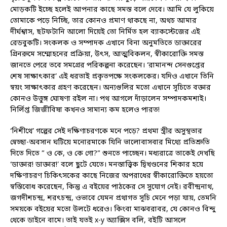
মোড়কটি ইচ্ছে হলেই আপনার কাছে সমস্ত বলে দেবে। আমি যে লুকিয়ে
তোমাকে পড়ে নিচ্ছি, তার কোনও প্রমাণ থাকছে না, অথচ আমার
দীর্ঘশ্বাস, ছটফটানি আলো দিয়েই তো নির্মিত হল ব্যাকস্টেজের এই
রেডবুকটি। সংকলক ও সম্পাদক এখানে বিনা অনুমতিতে ডাক্তারের
গ্রিনরুমে সম্মোহনের প্রক্রিয়া, উৎস, আত্মবিকলন, স্বীকারোক্তি সমস্ত
জানতে পেরে তবে সমগ্রের পরিকল্পনা করেছেন। ‘রামানন্দ সেনগুপ্তের
শেষ সাক্ষাৎকার’ এই ধরতাই প্রকৃতপক্ষে সংকলকের। যদিও এখানে তিনি
স্বয়ং সাক্ষাৎকার গ্রহণ করেছেন। অন্যগুলির মতো এখানে সূচিতে বক্তার
কোনও উত্তুঙ্গ ঘোষণা রইল না। পথ আগলে দাঁড়ালেন সম্পাদকমশাই।
নির্লিপ্ত জিজীবিষা কখনও সামান্য কম হলেও পারত!
‘নিশীথে’ গল্পের সেই দক্ষিণাচরণকে মনে পড়ে? প্রথমা স্ত্রীর অসুস্থতার
স্বেচ্ছা-অবসান ঘটিয়ে মনোরমাকে যিনি ভালোবাসবার মিথ্যে প্রতিশ্রুতি
দিতে দিতে ” ও কে, ও কে গো?” শুনতে পাচ্ছেন। মধ্যরাত্রে তাকেই দেখছি
‘ডাক্তার! ডাক্তার!’ বলে ছুটে যেতে। মনস্তাত্ত্বিক দ্বিখণ্ডনের শিকার হয়ে
দক্ষিণাচরণ চিকিৎসকের কাছে নিজের অপরাধের স্বীকারোক্তিতে হয়তো
স্বস্তিবোধ করেছেন, কিন্তু এ বইয়ের পাঠকের সে সুযোগ নেই। রবীন্দ্রনাথ,
জগদীশচন্দ্র, শরৎচন্দ্র, ওভাবে যেমন প্রথাগত সূচি মেনে পড়া যায়, তেমনি
সময়কে বইয়ের মতো উলটে ধরেও। কিংবা মাঝবরাবর, যে কোনও বিন্দু
থেকে ডাইনে বামে। তাই যতই x-y অ্যাক্সিস বলি, বইটি আসলে