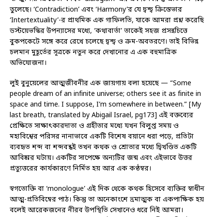
তুলেছে। ‘Contradiction’ এবং ‘Harmony’র যে দ্বন্দ্ব ক্রিস্তেভার
‘Intertextuality’-র প্রাথমিক এক গাফিলতি, যাকে আমরা প্রশ্ন করেছি
ডস্টয়েভস্কির উপন্যাসের মধ্যে, ‘কথাবার্তা’ তাকেই সহজ প্রসন্নচিত্তে
বুকপকেটে সঙ্গে করে রেখে চলেছে দ্বন্দ্ব ও ক্রম-অবতরণে। তাই বিভিন্ন
চলমান মুহূর্তের সূত্রকে নতুন করে দেখানোর এ এক বহুমাত্রিক
অভিযোজনা।
লুই বুনুয়েলের আত্মজীবনীর এক জায়গায় বলা হয়েছে — “Some
people dream of an infinite universe; others see it as finite in
space and time. I suppose, I’m somewhere in between.” [My
last breath, translated by Abigail Israel, pg173] এই বক্তব্যের
প্রেক্ষিতে সাক্ষাৎকারদাতা ও গ্রহীতার মধ্যে যখন বিলুপ্ত সময় ও
মহাবিশ্বের পরিসর নানাভাবে একটি বিশেষ বয়ানে ধরা পড়ে, প্রতিটা
ব্যবহৃত শব্দ বা শব্দবন্ধই তখন কথক ও শ্রোতার মধ্যে দ্বিখণ্ডিত একটি
আবিষ্কার ঘটায়। একটির সাপেক্ষে অন্যটির জন্ম এবং এইভাবে উত্তর
প্রত্যুত্তরের কার্যকারণে নির্মিত হয় আর এক কণ্ঠস্বর।
স্বগতোক্তি বা ‘monologue’ এই দিক থেকে কথক হিসেবে ব্যক্তির স্বাধীন
আত্ম-প্রতিবিম্বের পাঠ। কিন্তু তা অনেকাংশে ভ্রমাত্মক বা একপাক্ষিক হয়
বলেই আরেকজনের নীরব উপস্থিতি সেখানেও ধরে নিই আমরা।