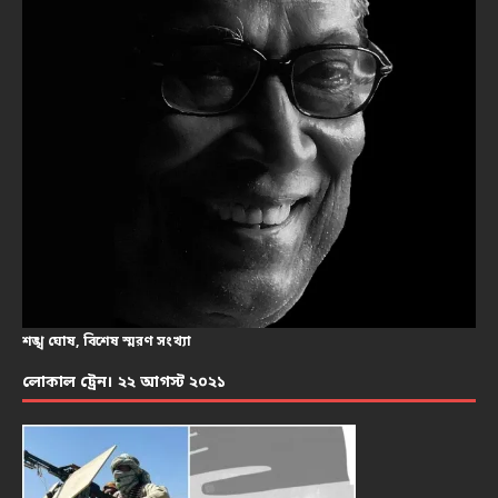
শঙ্খ ঘোষ, বিশেষ স্মরণ সংখ্যা
লোকাল ট্রেন। ২২ আগস্ট ২০২১