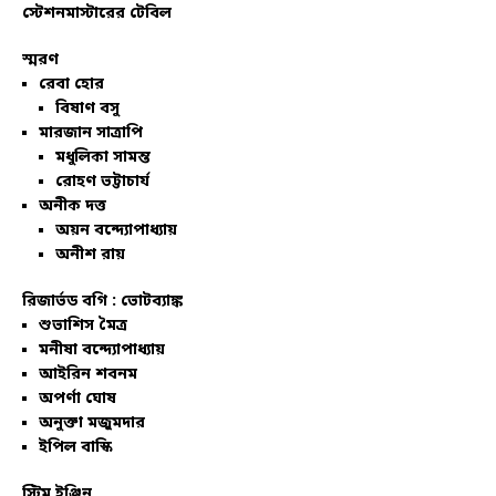
স্টেশনমাস্টারের টেবিল
স্মরণ
রেবা হোর
বিষাণ বসু
মারজান সাত্রাপি
মধুলিকা সামন্ত
রোহণ ভট্টাচার্য
অনীক দত্ত
অয়ন বন্দ্যোপাধ্যায়
অনীশ রায়
রিজার্ভড বগি :
ভোটব্যাঙ্ক
শুভাশিস মৈত্র
মনীষা বন্দ্যোপাধ্যায়
আইরিন শবনম
অপর্ণা ঘোষ
অনুক্তা মজুমদার
ইপিল বাস্কি
স্টিম ইঞ্জিন