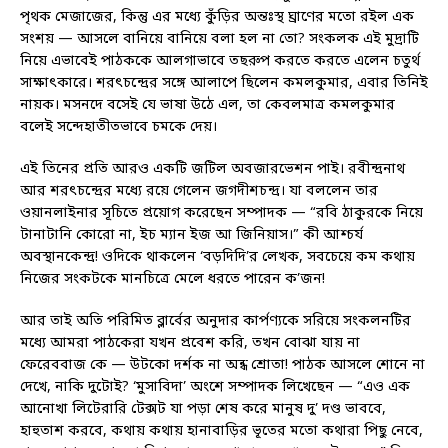
পৃথক মেজাজের, কিন্তু এর মধ্যে কুঁড়ির অন্তঃস্থ ঘ্রাণের মতো রইল এক
সংশয় — আসলে বানিয়ে বানিয়ে বলা হল না তো? সংকলক এই মুদ্রাটি
নিয়ে এভাবেই পাঠককে আলগাভাবে তছরুপ করতে করতে এলেন চতুর্থ
সাক্ষাৎকারে। শরৎচন্দ্রের সঙ্গে আলাপে ছিলেন কমলকুমার, এবার তিনিই
নায়ক। মসনদে বসেই যে ভাষা উঠে এল, তা কেবলমাত্র কমলকুমার
বলেই সন্দেহাতীতভাবে চমকে দেয়।
এই তিনের প্রতি আরও একটি জটিল অবজারভেশন পাই। রবীন্দ্রনাথ
আর শরৎচন্দ্রের মধ্যে রয়ে গেলেন জগদীশচন্দ্র। যা বললেন তার
ওয়ানলাইনার সূচিতে প্রয়োগ করেছেন সম্পাদক — “রবি ঠাকুরকে নিয়ে
টানাটানি কোরো না, ইচ ম্যান ইজ আ জিনিয়াস।” কী আশ্চর্য
অবস্থানকেন্দ্র! ওদিকে থাকলেন ‘বড়দিদি’র লেখক, সবচেয়ে কম কথায়
নিজের সংকটকে মানচিত্রে মেলে ধরতে পারেন ক’জন!
আর তাই অতি পরিমিত ব্লার্বের অনুদার কার্পণ্যকে সরিয়ে সংকলনটির
মধ্যে আমরা পাঠকেরা যখন প্রবেশ করি, তখন বোঝা যায় না
ফেরেববাজ কে — উটকো দর্শক না অন্ধ শ্রোতা! পাঠক আসলে শোনে না
দেখে, নাকি দুটোই? ‘মুসাবিদা’ অংশে সম্পাদক লিখেছেন — “এও এক
আনোখা লিটেরারি টেক্সট যা পড়া শেষ করে মানুষ দু’ দণ্ড ভাববে,
হাহুতাশ করবে, কথায় কথায় হানাবাড়ির ভূতের মতো কথারা পিছু নেবে,