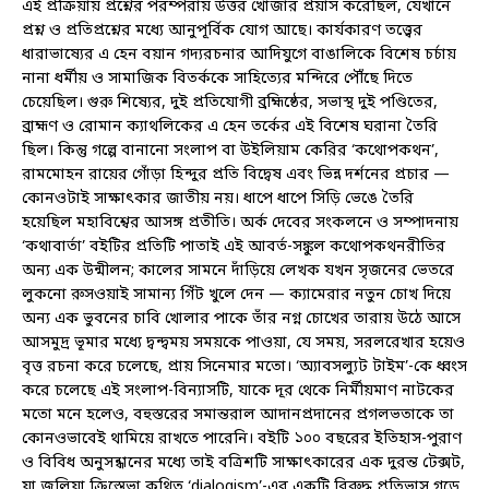
এই প্রক্রিয়ায় প্রশ্নের পরম্পরায় উত্তর খোঁজার প্রয়াস করেছিল, যেখানে
প্রশ্ন ও প্রতিপ্রশ্নের মধ্যে আনুপূর্বিক যোগ আছে। কার্যকারণ তত্ত্বের
ধারাভাষ্যের এ হেন বয়ান গদ্যরচনার আদিযুগে বাঙালিকে বিশেষ চর্চায়
নানা ধর্মীয় ও সামাজিক বিতর্ককে সাহিত্যের মন্দিরে পৌঁছে দিতে
চেয়েছিল। গুরু শিষ্যের, দুই প্রতিযোগী ব্রহ্মিষ্ঠের, সভাস্থ দুই পণ্ডিতের,
ব্রাহ্মণ ও রোমান ক্যাথলিকের এ হেন তর্কের এই বিশেষ ঘরানা তৈরি
ছিল। কিন্তু গল্পে বানানো সংলাপ বা উইলিয়াম কেরির ‘কথোপকথন’,
রামমোহন রায়ের গোঁড়া হিন্দুর প্রতি বিদ্বেষ এবং ভিন্ন দর্শনের প্রচার —
কোনওটাই সাক্ষাৎকার জাতীয় নয়। ধাপে ধাপে সিড়ি ভেঙে তৈরি
হয়েছিল মহাবিশ্বের আসঙ্গ প্রতীতি। অর্ক দেবের সংকলনে ও সম্পাদনায়
‘কথাবার্তা’ বইটির প্রতিটি পাতাই এই আবর্ত-সঙ্কুল কথোপকথনরীতির
অন্য এক উন্মীলন; কালের সামনে দাঁড়িয়ে লেখক যখন সৃজনের ভেতরে
লুকনো রুসওয়াই সামান্য গিঁট খুলে দেন — ক্যামেরার নতুন চোখ দিয়ে
অন্য এক ভুবনের চাবি খোলার পাকে তাঁর নগ্ন চোখের তারায় উঠে আসে
আসমুদ্র ভূমার মধ্যে দ্বন্দ্বময় সময়কে পাওয়া, যে সময়, সরলরেখার হয়েও
বৃত্ত রচনা করে চলেছে, প্রায় সিনেমার মতো। ‘অ্যাবসল্যুট টাইম’-কে ধ্বংস
করে চলেছে এই সংলাপ-বিন্যাসটি, যাকে দূর থেকে নির্মীয়মাণ নাটকের
মতো মনে হলেও, বহুস্তরের সমান্তরাল আদানপ্রদানের প্রগলভতাকে তা
কোনওভাবেই থামিয়ে রাখতে পারেনি। বইটি ১০০ বছরের ইতিহাস-পুরাণ
ও বিবিধ অনুসন্ধানের মধ্যে তাই বত্রিশটি সাক্ষাৎকারের এক দুরন্ত টেক্সট,
যা জুলিয়া ক্রিস্তেভা কথিত ‘dialogism’-এর একটি বিরুদ্ধ প্রতিভাস গড়ে