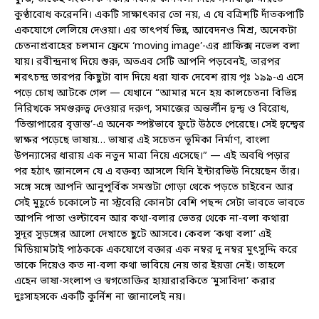
কুণ্ঠাবোধ করেননি। একটি সাক্ষাৎকার তো নয়, এ যে বত্রিশটি দাঁতকপাটি
একযোগে লেলিয়ে দেওয়া। এর তাৎপর্য ভিন্ন, আবেদনও মিশ্র, অনেকটা
চেতনাপ্রবাহের চলমান ফ্রেমে ‘moving image’-এর গ্রাফিক্স নভেল বলা
যায়। রবীন্দ্রনাথ দিয়ে শুরু, অতএব সেটি আপনি পড়বেনই, তারপর
শরৎচন্দ্র তারপর কিছুটা বাদ দিয়ে ধরা যাক দেবেশ রায় পৃঃ ১৯৯-এ এসে
পড়ে চোখ আটকে গেল — যেখানে “আমার মনে হয় কালচেতনা বিভিন্ন
নিরিখকে সমগুরুত্ব দেওয়ার দরুণ, সমাজের অন্তর্লীন দ্বন্দ্ব ও বিরোধ,
‘তিস্তাপারের বৃত্তান্ত’-এ অনেক স্পষ্টভাবে ফুটে উঠতে পেরেছে। সেই দ্বন্দ্বের
স্বাক্ষর পড়েছে ভাষায়… ভাষার এই সচেতন ভূমিকা নির্মাণ, বাংলা
উপন্যাসের ধারায় এক নতুন মাত্রা নিয়ে এসেছে।” — এই অবধি পড়ার
পর হঠাৎ জানলেন যে এ বক্তব্য আসলে যিনি ইন্টারভিউ নিয়েছেন তাঁর।
সঙ্গে সঙ্গে আপনি আনুপূর্বিক সমস্তটা গোড়া থেকে পড়তে চাইবেন আর
সেই মুহূর্তে চকোলেট না স্ট্রবেরি কোনটা বেশি পছন্দ সেটা ভাবতে ভাবতে
আপনি পাতা ওল্টাবেন আর কথা-বলার ভেতর থেকে না-বলা কথারা
সুদূর সুড়ঙ্গের আলো দেখাতে ছুটে আসবে। কেবল ‘কথা বলা’ এই
মিডিয়ামটাই পাঠককে একযোগে বক্তার এক নম্বর দু নম্বর মুৎসুদ্দি করে
তাকে দিয়েও কত না-বলা কথা ভাবিয়ে নেয় তার ইয়ত্তা নেই। তাহলে
এহেন ভাষা-সংলাপ ও স্বগতোক্তির হায়ারারকিতে ‘মুসাবিদা’ করার
দুঃসাহসকে একটি কুর্নিশ না জানালেই নয়।