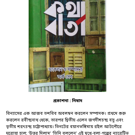
প্রকাশনা : নিষাদ
বিন্যাসের এক আজব তশবিব অবলম্বন করলেন সম্পাদক। প্রথমে শুরু
করলেন রবীন্দ্রনাথ থেকে, তারপর দ্বিতীয় এলেন জগদীশচন্দ্র বসু এবং
তৃতীয় শরৎচন্দ্র চট্টোপাধ্যায়। তিনটের বয়ানভঙ্গিমায় রইল আটপৌরে
ঘরোয়া চাল; ‘উত্তর দিলাম’ ‘তিনি বললেন’ এই মুখে-বলা-গল্পের ন্যারেটিভ