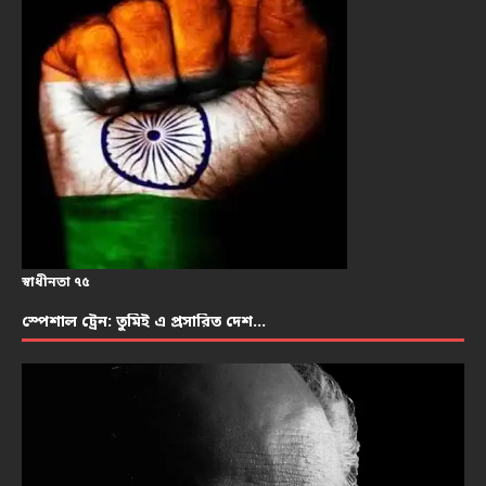
স্বাধীনতা ৭৫
স্পেশাল ট্রেন: তুমিই এ প্রসারিত দেশ…