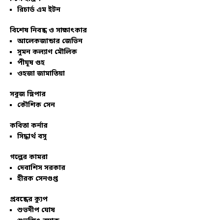
রিচার্ড এম ইটন
বিশেষ নিবন্ধ ও সাক্ষাৎকার
আলেকজান্ডার জেভিন
সুমন কল্যাণ মৌলিক
পীযূষ গুহ
ওহজা জামাতিয়া
সবুজ স্লিপার
কৌশিক সেন
কবিতা কর্নার
সিদ্ধার্থ বসু
গল্পের কামরা
দেবাশিস সরকার
হীরক সেনগুপ্ত
প্রবন্ধের ক্যুপ
শুভদীপ ঘোষ