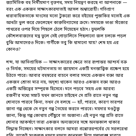
জ্যামিতিক বহু নির্মীয়মাণ বৃত্তপথ, সময় নিয়ন্ত্রণ করছে না আপনাকে —
বরং এক একজন সাক্ষাৎকারদাতাই আসল অশ্বারোহী। গতিপ্রাণ
ধারাবাহিকতাকে মাংসের মতো টুকরো করে বইয়ের পুস্তাকির মতোই এক
আধটা ভুল করে ফেলেছেন কারুবিন্যাসের ক্রমে। সময়কে ভাঙা সাঁকোর
পাথরের ওপর দিয়ে পিছলে ঠেলে দিয়েছেন হঠাৎ। তুঘলকি
কৌশলবাজদের মন্ত্র ভুলে সেই গোড়ালিতে পিছলানো জল চলকে পড়ল
বুঝি আমাদেরও দিকে। গার্গীকে তবু কি থামানো যায়? শেষ হয় এর
কোনও?
শব্দ, যা আভিপ্রায়িক — সাক্ষাৎকারের ক্ষেত্রে তার রূপান্তর আশ্চর্য বক্র
ও তির্যক, সময়ের ঘটমানতায় তা জায়মান একটি মনস্তাত্ত্বিক প্রক্ষেপ হয়ে
উঠতে পারে। আবার বহুস্বরের বাচনে বলার সময়ে একজন বক্তা আর
একজন শ্রোতা মাত্র নয়, অদৃশ্য থাকেন আরও একজন বক্তা আরও
একটি অস্তিত্বের সম্পূরক হিসেবে। মনে পড়বে ‘সহস্র এক আরব্য
রজনী’র মধ্যে সম্রাট যখন জানতে চাইছেন সে প্রতি রাতে নতুন গল্প
শোনাতে পারবে কিনা, তখন সে বলছে — হ্যাঁ, পারবে, কারণ তারপর
জানা গল্প থেকে সে নতুন গল্প তৈয়ের করতে পারবে। ময়দার মণ্ডটুকু
জানা, কিন্তু গল্প কোথায় পৌঁছুবে তা অজানা। এই নতুন গল্প প্রতি রাতে
শোনার আকর্ষণে তারা একজন অন্যজনের সঙ্গে অনন্তকাল থাকার
সিদ্ধান্ত নিচ্ছেন। সাক্ষাৎকার বলতে আমরা প্রশ্নোত্তরপর্বের যে সরলরেখা
বুঝি, তাকেই সংকলক দফায় দফায় কানমলা দিয়ে গলাধাক্কা মারতে