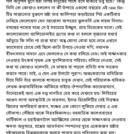
পল অণুপল ঘুণে ধরা বিপন্ন মানুষের পাশে বসে থাকবে উবু হয়ে।” কিন্তু
তিনি তো কোথাও বললেন না কী উপায়ে একশো বছরের এই raw file-
টির সাজানোর তুরুপে স্রষ্টা তার কালিপড়া কড়াইয়ের পিঠ একটিবার
দেখিয়ে ফেলেছেন! যেন আখোলা অন্দরের ঝুলভর্তি এক লহমা নিদাঘ।
বসন্তের শস্যের মধ্যে সে-ই সবচেয়ে উজ্জ্বল, প্রায় বিবেকের মতো। সেই
কালোকোলো থ্যালিডোমাইড ভ্রূণের কথা না বললে সৃজনের যথার্থ
আঁতুড়ে কি সত্যি পা রাখা যায়? অন্ধ শ্রোতা বোবা হয়ে দেখে এখানে
ক্যামেরার চোখে সেই ছিলে-কাটা উপড়ে-নেওয়া মণি, ভয়ানক
বীভৎসতার সামনে এনে ফেললেও সে কথা বলিয়ে নেয়। তাই সাক্ষাৎকার
নেওয়ার উৎকর্ষ পৃথক এক মুনশিয়ানার পরিচয়। বলিয়ে নেওয়া, সেই
কথা যা কোথাও বলেননি, সে ভাষায় যা পড়লে প্রতিটা শব্দ সংকেত
করতে পারে। তাই, এ যেন এক উলটো পুরাণ। অন্তঃকরণের প্রতিক্রিয়া
দিয়ে যিনি তাঁর কালকে শাসনের চাবুক দেখান, সেই পরিচালক-ছবিকর-
লেখক-কথাসাহিত্যিক-আঁকিয়ে-গাইয়ে-ঔপন্যাসিক-ক্যামেরাম্যান,
তাঁদেরকেই অন্য এক দগ্ধ মানচিত্র বের করে দেখাতে হয়। শিবিরের
আগুন-লাগা অবস্থাটাই যে সারসত্য, ইনার-রিয়েলিটির সেই নিরক্ষর
জিভের অপরিহার্য জবান, মঞ্চের এক কোণে লুকিয়ে দেখার এ এক
সৌভাগ্য। সেঁধিয়ে থাকে নিরবধিকালও। বহুমাত্রিক কালপ্রবাহের
ভার্টিকাল ও হরাইজনটাল অ্যাক্সিসের ভেতর থেকে সাক্ষাৎকার নেওয়ার
ক্ষমতা অনুসারে, প্রশ্নের আবর্তবান স্পন্দনের মুখে একেকজন স্রষ্টার
দৃষ্টান্তমূলক বিকল্পসত্তাকে কলার পাতায় মুড়ে পরিবেশন করা হল।