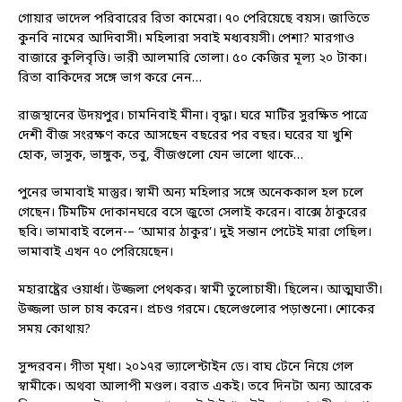
গোয়ার ভাদেল পরিবারের রিতা কামেরা। ৭০ পেরিয়েছে বয়স। জাতিতে
কুনবি নামের আদিবাসী। মহিলারা সবাই মধ্যবয়সী। পেশা? মারগাও
বাজারে কুলিবৃত্তি। ভারী আলমারি তোলা। ৫০ কেজির মূল্য ২০ টাকা।
রিতা বাকিদের সঙ্গে ভাগ করে নেন…
রাজস্থানের উদয়পুর। চামনিবাই মীনা। বৃদ্ধা। ঘরে মাটির সুরক্ষিত পাত্রে
দেশী বীজ সংরক্ষণ করে আসছেন বছরের পর বছর। ঘরের যা খুশি
হোক, ভাসুক, ভাঙ্গুক, তবু, বীজগুলো যেন ভালো থাকে…
পুনের ভামাবাই মাস্তুর। স্বামী অন্য মহিলার সঙ্গে অনেককাল হল চলে
গেছেন। টিমটিম দোকানঘরে বসে জুতো সেলাই করেন। বাক্সে ঠাকুরের
ছবি। ভামাবাই বলেন-– ‘আমার ঠাকুর’। দুই সন্তান পেটেই মারা গেছিল।
ভামাবাই এখন ৭০ পেরিয়েছেন।
মহারাষ্ট্রের ওয়ার্ধা। উজ্জলা পেথকর। স্বামী তুলোচাষী। ছিলেন। আত্মঘাতী।
উজ্জলা ডাল চাষ করেন। প্রচণ্ড গরমে। ছেলেগুলোর পড়াশুনো। শোকের
সময় কোথায়?
সুন্দরবন। গীতা মৃধা। ২০১৭র ভ্যালেন্টাইন ডে। বাঘ টেনে নিয়ে গেল
স্বামীকে। অথবা আলাপী মণ্ডল। বরাত একই। তবে দিনটা অন্য আরেক