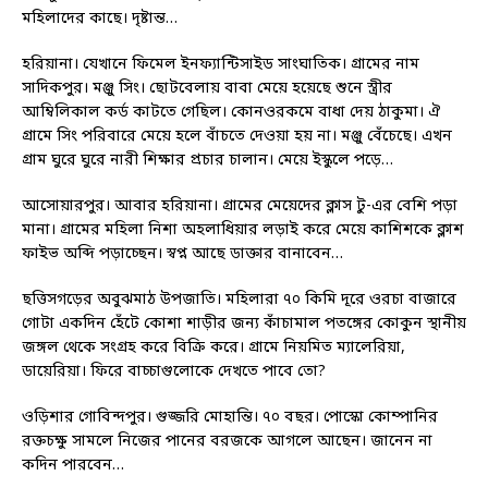
মহিলাদের কাছে। দৃষ্টান্ত…
হরিয়ানা। যেখানে ফিমেল ইনফ্যান্টিসাইড সাংঘাতিক। গ্রামের নাম
সাদিকপুর। মঞ্জু সিং। ছোটবেলায় বাবা মেয়ে হয়েছে শুনে স্ত্রীর
আম্বিলিকাল কর্ড কাটতে গেছিল। কোনওরকমে বাধা দেয় ঠাকুমা। ঐ
গ্রামে সিং পরিবারে মেয়ে হলে বাঁচতে দেওয়া হয় না। মঞ্জু বেঁচেছে। এখন
গ্রাম ঘুরে ঘুরে নারী শিক্ষার প্রচার চালান। মেয়ে ইস্কুলে পড়ে…
আসোয়ারপুর। আবার হরিয়ানা। গ্রামের মেয়েদের ক্লাস টু-এর বেশি পড়া
মানা। গ্রামের মহিলা নিশা অহলাধিয়ার লড়াই করে মেয়ে কাশিশকে ক্লাশ
ফাইভ অব্দি পড়াচ্ছেন। স্বপ্ন আছে ডাক্তার বানাবেন…
ছত্তিসগড়ের অবুঝমাঠ উপজাতি। মহিলারা ৭০ কিমি দূরে ওরচা বাজারে
গোটা একদিন হেঁটে কোশা শাড়ীর জন্য কাঁচামাল পতঙ্গের কোকুন স্থানীয়
জঙ্গল থেকে সংগ্রহ করে বিক্রি করে। গ্রামে নিয়মিত ম্যালেরিয়া,
ডায়েরিয়া। ফিরে বাচ্চাগুলোকে দেখতে পাবে তো?
ওড়িশার গোবিন্দপুর। গুজ্জরি মোহান্তি। ৭০ বছর। পোস্কো কোম্পানির
রক্তচক্ষু সামলে নিজের পানের বরজকে আগলে আছেন। জানেন না
কদিন পারবেন…