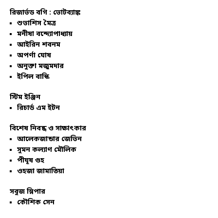
রিজার্ভড বগি :
ভোটব্যাঙ্ক
শুভাশিস মৈত্র
মনীষা বন্দ্যোপাধ্যায়
আইরিন শবনম
অপর্ণা ঘোষ
অনুক্তা মজুমদার
ইপিল বাস্কি
স্টিম ইঞ্জিন
রিচার্ড এম ইটন
বিশেষ নিবন্ধ ও সাক্ষাৎকার
আলেকজান্ডার জেভিন
সুমন কল্যাণ মৌলিক
পীযূষ গুহ
ওহজা জামাতিয়া
সবুজ স্লিপার
কৌশিক সেন