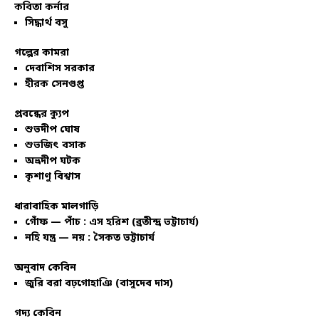
কবিতা কর্নার
সিদ্ধার্থ বসু
গল্পের কামরা
দেবাশিস সরকার
হীরক সেনগুপ্ত
প্রবন্ধের ক্যুপ
শুভদীপ ঘোষ
শুভজিৎ বসাক
অভ্রদীপ ঘটক
কৃশাণু বিশ্বাস
ধারাবাহিক মালগাড়ি
গোঁফ — পাঁচ : এস হরিশ (ব্রতীন্দ্র ভট্টাচার্য)
নহি যন্ত্র — নয় : সৈকত ভট্টাচার্য
অনুবাদ কেবিন
জুরি বরা বঢ়গোহাঞি (বাসুদেব দাস)
গদ্য কেবিন