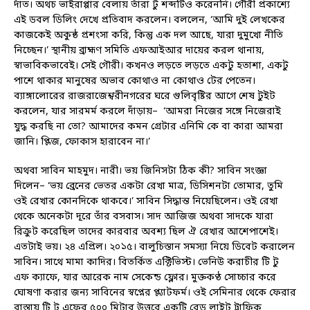
দাঁত। অথচ ভাইরাপ্পার বেলায় তাঁরা টুঁ শব্দটিও করেননি। গৌরী প্রকাশ্যে
এই ডবল ডিলিং দেখে প্রতিবাদ করলেন। বললেন, ‘আমি দুই লেখকের
কাজকেই অকুন্ঠ প্রশংসা করি, কিন্তু এক দল আছে, যারা দুমুখো নীতি
নিচ্ছেন।’ স্থানীয় ব্রাহ্মণ সমিতি এফআইআর দায়ের করল থানায়,
স্বাভাবিকভাবেই। সেই গৌরী। কখনও লড়তে লড়তে একটু হতাশা, একটু
পাশে থাকার মানুষের অভাব কোথাও না কোথাও টের পেতেন।
ব্যাঙ্গালোরের রাজরাজেশ্বরীনগরের ঘরে গুলিবৃষ্টির আগে শেষ টুইট
করলেন, যার সারমর্ম করলে দাঁড়ায়– ‘আমরা নিজের সঙ্গে নিজেরাই
যুদ্ধ করছি না তো? আমাদের কমন গ্রেটার এনিমি কে বা কারা আমরা
জানি। প্লিজ, ফোকাস হারাবেন না।’
অথবা সাবিন মাহমুদ। নারী। ভয় জিনিসটা ঠিক কী? সাবিন সংজ্ঞা
দিলেন– ‘ভয় ব্রেনের ভেতর একটা রেখা মাত্র, ডিসিশনটা তোমার, তুমি
ওই রেখার কোনদিকে থাকবে।’ সাবিন সিদ্ধান্ত নিয়েছিলেন। ওই রেখা
থেকে অনেকটা দূরে তাঁর বসবাস। সাদ আজিজ অথবা সাদকে যারা
রিক্রুট করেছিল তাদের কারবার অবশ্য ছিল ঐ রেখার আশেপাশেই।
এতটাই ভয়। ২৪ এপ্রিল। ২০১৫। বালুচিস্তান সমস্যা নিয়ে ডিবেট করালেন
সাবিন। সাথে মামা কাদির। বিতর্কিত এক্টিভিস্ট। ভেনিউ করাচীর টি টু
এফ ক্যাফে, যার আরেক নাম সেকেন্ড ফ্লোর। মুক্তকণ্ঠ সোচ্চার করে
ঘোষণা করার জন্য সাবিনের স্বপ্নের প্ল্যাটফর্ম। ওই সেমিনার থেকে ফেরার
রাস্তায় টি টু এফের ৫০০ মিটার উত্তরে একটি রেড লাইট ট্রাফিক