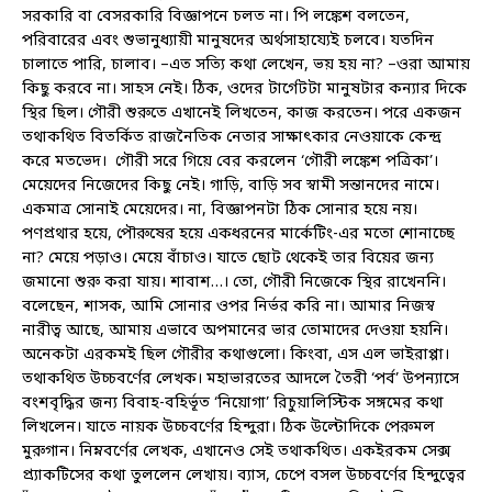
সরকারি বা বেসরকারি বিজ্ঞাপনে চলত না। পি লঙ্কেশ বলতেন,
পরিবারের এবং শুভানুধ্যায়ী মানুষদের অর্থসাহায্যেই চলবে। যতদিন
চালাতে পারি, চালাব। –এত সত্যি কথা লেখেন, ভয় হয় না? –ওরা আমায়
কিছু করবে না। সাহস নেই। ঠিক, ওদের টার্গেটটা মানুষটার কন্যার দিকে
স্থির ছিল। গৌরী শুরুতে এখানেই লিখতেন, কাজ করতেন। পরে একজন
তথাকথিত বিতর্কিত রাজনৈতিক নেতার সাক্ষাৎকার নেওয়াকে কেন্দ্র
করে মতভেদ। গৌরী সরে গিয়ে বের করলেন ‘গৌরী লঙ্কেশ পত্রিকা’।
মেয়েদের নিজেদের কিছু নেই। গাড়ি, বাড়ি সব স্বামী সন্তানদের নামে।
একমাত্র সোনাই মেয়েদের। না, বিজ্ঞাপনটা ঠিক সোনার হয়ে নয়।
পণপ্রথার হয়ে, পৌরুষের হয়ে একধরনের মার্কেটিং-এর মতো শোনাচ্ছে
না? মেয়ে পড়াও। মেয়ে বাঁচাও। যাতে ছোট থেকেই তার বিয়ের জন্য
জমানো শুরু করা যায়। শাবাশ…। তো, গৌরী নিজেকে স্থির রাখেননি।
বলেছেন, শাসক, আমি সোনার ওপর নির্ভর করি না। আমার নিজস্ব
নারীত্ব আছে, আমায় এভাবে অপমানের ভার তোমাদের দেওয়া হয়নি।
অনেকটা এরকমই ছিল গৌরীর কথাগুলো। কিংবা, এস এল ভাইরাপ্পা।
তথাকথিত উচ্চবর্ণের লেখক। মহাভারতের আদলে তৈরী ‘পর্ব’ উপন্যাসে
বংশবৃদ্ধির জন্য বিবাহ-বহির্ভূত ‘নিয়োগা’ রিচুয়ালিস্টিক সঙ্গমের কথা
লিখলেন। যাতে নায়ক উচ্চবর্ণের হিন্দুরা। ঠিক উল্টোদিকে পেরুমল
মুরুগান। নিম্নবর্ণের লেখক, এখানেও সেই তথাকথিত। একইরকম সেক্স
প্র্যাকটিসের কথা তুললেন লেখায়। ব্যাস, চেপে বসল উচ্চবর্ণের হিন্দুত্বের