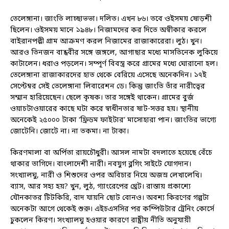
তেলেঙ্গানা। জাংতি লাচ্ছাভভা। দলিত। এখন ৮৬। তবে ওইসময় ষোড়শী
ছিলেন। ওইসময় মানে ১৯৪৮। নিজামদের কর দিতে অস্বীকার করলে
বাইরানপল্লী গ্রাম আক্রমণ করল নিজামের রাজাকারেরা। লুঠ। খুন।
আরও তিনজন বান্ধবীর সঙ্গে জঙ্গলে, আগাছার মধ্যে মাসতিনেক লুকিয়ে
কাটালেন। ধরাও পড়লেন। সম্পূর্ণ বিবস্ত্র করে গ্রামের মধ্যে ঘোরানো হল।
তেলেঙ্গানা রাজাকারদের হাত থেকে বেরিয়ে এসেছে অনেকদিন। ১৭ই
সেপ্টেম্বর সেই তেলেঙ্গানা লিবারেশন ডে। কিন্তু জাংতি তাঁর নারীত্বের
সম্মান হারিয়েছেন। ছেলে কৃষক। তার সঙ্গেই থাকেন। গ্রামের বুর্জ
ওয়াচটাওয়ারের কাছে ঘটা করে স্বাধীনতার ষাট-সত্তর হয়। স্থানীয়
অনেকেই ২৫০০০ টাকা ‘ফ্রিডম ফাইটার’ মাসোহারা পান। জাংতির ভাগ্যে
জোটেনি। জোটে না। না তকমা। না টাকা।
কিরণমালা বা অর্পিতা রায়চৌধুরী। আসল নামটা বদলাতে হয়েছে বেঁচে
থাকার তাগিদে। বাংলাদেশী নারী। নবযুগ ব্লগিং সাইটে যোগদান।
সংখ্যালঘু, নারী ও শিশুদের ওপর অবিচার নিয়ে অজস্র লেখালেখি।
ব্যাস, আর সহ্য হয়? খুন, লুঠ, গ্যাংরেপের থ্রেট। রাস্তায় প্রকাশ্যে
যৌনকাতর টিটকিরি, বাদ যায়নি ছোট বোনও। অবশ্য কিরণের গল্পটা
অনেকটা আগে থেকেই শুরু। এইচএসসির পর কম্পিউটার ট্রেনিং কোর্সে
ঢুকলেন কিরণ। সংখ্যালঘু হওয়ার কারণে রাষ্ট্রীয় নীতি অনুযায়ী