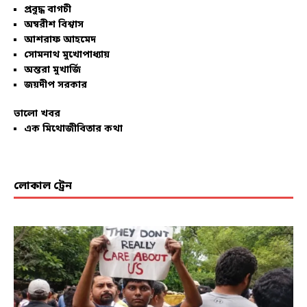
প্রবুদ্ধ বাগচী
অম্বরীশ বিশ্বাস
আশরাফ আহমেদ
সোমনাথ মুখোপাধ্যায়
অন্তরা মুখার্জি
জয়দীপ সরকার
ভালো খবর
এক মিথোজীবিতার কথা
লোকাল ট্রেন