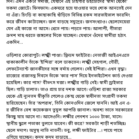
দিন। এমন একটা সমাজ, যেখানে এই টাইগার উইডোদের ‘স্বামী খেকো’
তকমা জোটে। ফিসফাস। একঘরে হয়ে যাওয়ার ভয়ে শোক আনতেই দেন
না এঁরা। চিংড়ি বা কাছাকাছি খাঁড়িতে বিভিন্ন রকম সারভাইভাল ফারমিং
করে জীবন কাটাচ্ছেন। জল বাড়ছে সমুদ্রের। জনসংখ্যাও। ছেলেমেয়েরা
যেন এই কাজে না আসে। খেতে পায়। পড়তে পায়। আলাপী, গীতারা
ক্রমশ মাছ ধরতে জঙ্গলের দিকে যাচ্ছেন। যেখানে ওঁদের স্বামীরা হঠাৎ
একদিন…
ওড়িশার কোরাপুট। লক্ষ্মী পাণ্ডা। ফ্রিডম ফাইটার। নেতাজী আইএনএতে
থাকাকালীন তাঁকে ‘ইন্দিরা’ বলে ডাকতেন। লক্ষ্মী সেহগাল, গৌরী,
লেফটেন্যান্ট জানকীদের সঙ্গে বর্মায় গেলেন। সেই ইন্দিরা। এখন বৃদ্ধা।
রাজ্যের প্রজাতন্ত্র দিবসে তাঁকে ‘কার পাস’ দিয়ে ইনভাইটেশন কার্ড দেওয়া
হয়েছিল। কার পাস? বীভৎস মজা। লক্ষ্মীর গাড়ি নেই। স্বামী ড্রাইভার
ছিল। গাড়ি চালাত। তাও প্রায় চার দশক আগে। ওড়িশা রাজ্য সরকার
থেকে এই ন্যূনতম স্বীকৃতি পেলেও কেন্দ্র থেকে স্বাধীনতা সংগ্রামী তকমা
হারিয়েছেন। তাঁর ‘অপরাধ’, তিনি কোনওদিন জেলে যাননি। আই এন এ-
র জীবিত বেশ কয়েকজন তুমুল আপত্তি জানাল। অবশ্য তাতে সরকারের
কিচ্ছু যায় আসে না। আসেওনি। লক্ষীর পেনশন ১০০০ টাকা, মাসে।
স্থানীয় স্কুলে পতাকা তুলতে যাবেন। কী করে? সবকটা শাড়ী শতচ্ছিন্ন।
ছেলে মদ্যপ। অসুস্থ নাতি নাতনী। তবু, লক্ষী ফাইটার …। পায়ে পায়ে
এগিয়ে যাচ্ছেন। কদম কদম বাড়ায়ে…