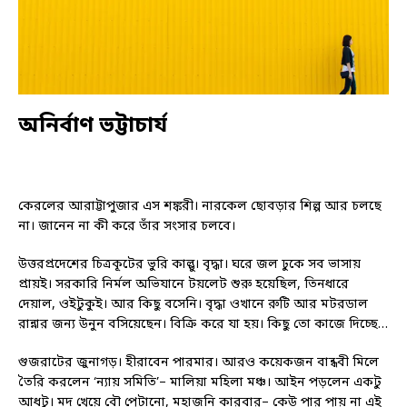
অনির্বাণ ভট্টাচার্য
কেরলের আরাট্টাপুজার এস শঙ্করী। নারকেল ছোবড়ার শিল্প আর চলছে
না। জানেন না কী করে তাঁর সংসার চলবে।
উত্তরপ্রদেশের চিত্রকূটের ভুরি কাল্লু। বৃদ্ধা। ঘরে জল ঢুকে সব ভাসায়
প্রায়ই। সরকারি নির্মল অভিযানে টয়লেট শুরু হয়েছিল, তিনধারে
দেয়াল, ওইটুকুই। আর কিছু বসেনি। বৃদ্ধা ওখানে রুটি আর মটরডাল
রান্নার জন্য উনুন বসিয়েছেন। বিক্রি করে যা হয়। কিছু তো কাজে দিচ্ছে…
গুজরাটের জুনাগড়। হীরাবেন পারমার। আরও কয়েকজন বান্ধবী মিলে
তৈরি করলেন ‘ন্যায় সমিতি’– মালিয়া মহিলা মঞ্চ। আইন পড়লেন একটু
আধটু। মদ খেয়ে বৌ পেটানো, মহাজনি কারবার– কেউ পার পায় না এই