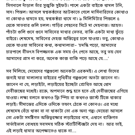
সিগনালে দাঁড়াল তাঁর সুজুকি সুইফট। পাশে একটা বাইকে থামল টনি,
সাদ। পিস্তল। আসলে স্বপ্নকন্ঠদের আটকাতে গেলে মার্সিনারিদের কোথাও
না কোথাও থামতে হয়, স্বপ্নকন্ঠরা থামে না। ৯ মিলিমিটার পিস্তলে ৫
থেকে সাতবার গুলি চলল। গাড়ির পেছনের সিটে মা মেহনাজ। আহত।
পাঁচটা গুলি গুনে গুনে সাবিনের মাথার ভেতর, বাকি একটা মাথা ফুঁড়ে
বাইরে। শেষমেষ, সাবিনের দেহজ অস্তিত্বের চলে যাওয়া। তবু, কোথাও
থেকে যাওয়া সাবিনের কথা, কথামালারা– ‘চমস্কি পড়ো, আমাদের
চারপাশে বীভৎস বিপজ্জনক এক সময় ওঁৎ পেতে আছে, তবু ভয় যেন
আমাদের গ্রাস না করে, অনেক কাজ বাকি পড়ে আছে যে…..’
সব মিলিয়ে, মেয়েদের গল্পগুলো অনেকটা এরকমই। এ লেখা তাঁদের
জন্যই যারা মালালার বাইরের পৃথিবীর গল্পগুলো অতটা জানেন না।
জানেন না যে, লড়াইটা, লড়াইয়ের ইচ্ছেটা প্রোথিত আছে খোদ
দেবীজন্মের মধ্যেই। রক্তে, অপমানে শুদ্ধ হতে হতে এই দেবীজন্মের এগিয়ে
যাওয়া। লক্ষ্য বলতে কখনও ফ্রি স্পিচ বা কখনও জাস্ট টিকে থাকার
লড়াই। সীমান্তের এদিকে ওদিকে তফাৎ ঠেকে না কোনও। এর মধ্যে
শেষমেষ বেঁচে থাকা বা না থাকাটা তো এক অন্য গল্প। মেয়েরা আসলে
তো একটা সমষ্টিগত অস্তিত্বরক্ষার লড়াইয়ের নাম, এখানে ব্যক্তিগত
সার্ভাইভাল বোধহয় সবসময় সঠিক স্ট্যাটিস্টিক্সটা দেয় না। আর তাই,
এই লড়াই থামার অপেক্ষাতেও থাকে না….