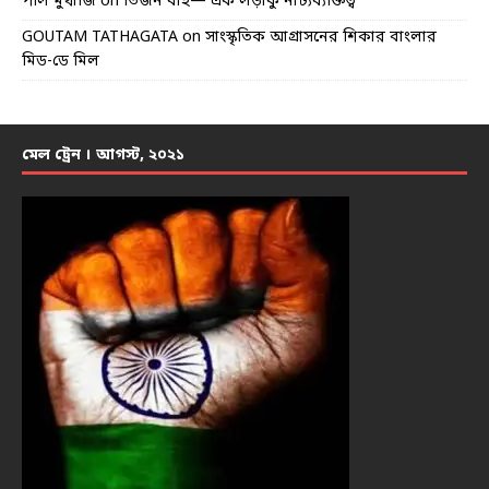
পলি মুখার্জি
on
তিজন বাই— এক লড়াকু নাট্যব্যক্তিত্ব
GOUTAM TATHAGATA
on
সাংস্কৃতিক আগ্রাসনের শিকার বাংলার
মিড-ডে মিল
মেল ট্রেন । আগস্ট, ২০২১