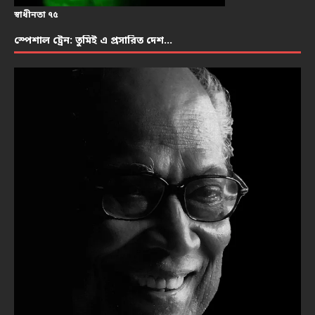
স্বাধীনতা ৭৫
স্পেশাল ট্রেন: তুমিই এ প্রসারিত দেশ…