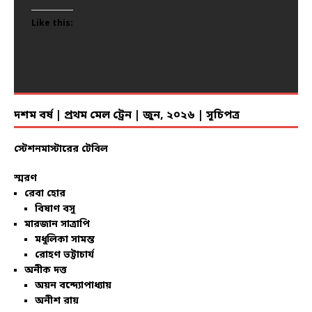
Like this:
Like this:
Like this:
Like this:
Like this:
Like this:
Like this:
Like this:
Like this:
Like this:
Like this:
Like this:
Like this:
Like this:
Like this:
Like this:
Like this:
Like this:
Like this:
Like this:
দশম বর্ষ | প্রথম মেল ট্রেন | জুন, ২০২৬ | সূচিপত্র
স্টেশনমাস্টারের টেবিল
স্মরণ
রেবা হোর
বিষাণ বসু
মারজান সাত্রাপি
মধুলিকা সামন্ত
রোহণ ভট্টাচার্য
অনীক দত্ত
অয়ন বন্দ্যোপাধ্যায়
অনীশ রায়