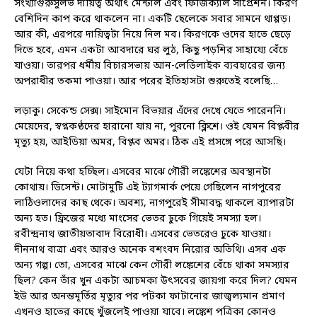
সংখ্যাগুরুসুলভ দায়িত্ব অর্থাৎ মেন্টাল এবং ফিজিক্যাল সাপ্রেশন। কিরণ
বেশিদিন কাপ করে থাকলেন না। একটি ছেলেকে সবার সামনে থাপ্পড়।
আর কী, এরপরে দায়িত্বটা নিয়ে নিল মব। কিরণকে ওদের হাতে ছেড়ে
দিতে হবে, এমন একটা আবদারে ঘর লুঠ, কিছু পড়শির সাহায্যে বেঁচে
যাওয়া। তারপর ধর্মীয় বিচারসভায় আন-লেডিলাইক ব্যবহারের জন্য
অপরাধীর তকমা পাওয়া। আর পরের ইতিহাসটা শুরুতেই বলেছি…
লড়াকু। সেকেন্ড সেক্স। সাইমোন বিভয়ার এঁদের দেখে যেতে পারেননি।
মেয়েদের, স্বপ্নকণ্ঠদের হারানো যায় না, পুরনো ক্লিশে। ওই যেমন বিপ্লবীর
মৃত্যু হয়, আইডিয়া অমর, বিপ্লব অমর। ঠিক এই প্রসঙ্গে পরে আসছি।
যেটা নিয়ে কথা হচ্ছিল। এসবের মাঝে গৌরী লঙ্কেশের অবস্থানটা
কোথায়। ডিসেন্ট। মোটামুটি এই ট্যাগমার্ক পেয়ে গেছিলেন নাগপুরের
লাঠিওলাদের কাছ থেকে। অবশ্য, নাগপুরেই সীমাবদ্ধ থাকলে ব্যাপারটা
অন্য হত। ফ্রিজের মধ্যে মাংসের ভেতর ঢুকে গিয়েই সমস্যা হল।
রবীন্দ্রনাথ জাতীয়তাবাদ বিরোধী। এসবের ভেতরেও ঢুকে যাওয়া।
দীননাথ বাত্রা এবং আরও অনেক বশংবদ নিরোর অতিথি। এসব এক
অন্য গল্প। তো, এসবের মাঝে কেন গৌরী লঙ্কেশের বেঁচে থাকা সমস্যার
ছিল? কেন তাঁর খুন একটা আচমকা উৎসবের জায়গা করে দিল? যেমন
ইউ আর অনন্তমূর্তির মৃত্যুর পর পটকা ফাটানোর জাজ্বল্যমান প্রমাণ
এখনও হাতের কাছে খুঁজলেই পাওয়া যাবে। লঙ্কেশ পত্রিকা কোনও