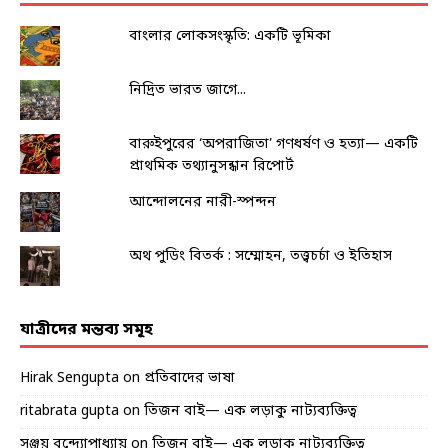
বাংলার লোকসংস্কৃতি: একটি ভূমিকা
নিদ্রিত ভারত জাগে...
বারুইপুরের ‘অপরাজিতা’ গণধর্ষণ ও হত্যা— একটি
প্রাথমিক তথ্যানুসন্ধান রিপোর্ট
আন্দোলনের নারী-স্পন্দন
অথ পুডিং বিতর্ক : সম্মোহন, তত্ত্বচর্চা ও ইতিহাস
যাত্রীদের মন্তব্য সমূহ
Hirak Sengupta
on
প্রতিবাদের ভাষা
ritabrata gupta
on
তিজন বাই— এক লড়াকু নাট্যব্যক্তিত্ব
সঞ্জয় বন্দ্যোপাধ্যায়
on
তিজন বাই— এক লড়াকু নাট্যব্যক্তিত্ব