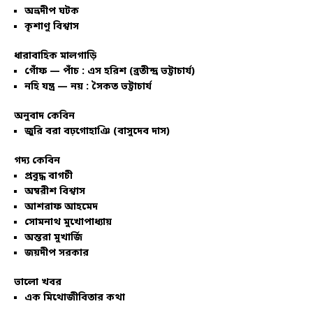
অভ্রদীপ ঘটক
কৃশাণু বিশ্বাস
ধারাবাহিক মালগাড়ি
গোঁফ — পাঁচ : এস হরিশ (ব্রতীন্দ্র ভট্টাচার্য)
নহি যন্ত্র — নয় : সৈকত ভট্টাচার্য
অনুবাদ কেবিন
জুরি বরা বঢ়গোহাঞি (বাসুদেব দাস)
গদ্য কেবিন
প্রবুদ্ধ বাগচী
অম্বরীশ বিশ্বাস
আশরাফ আহমেদ
সোমনাথ মুখোপাধ্যায়
অন্তরা মুখার্জি
জয়দীপ সরকার
ভালো খবর
এক মিথোজীবিতার কথা