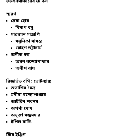
স্টেশনমাস্টারের টেবিল
স্মরণ
রেবা হোর
বিষাণ বসু
মারজান সাত্রাপি
মধুলিকা সামন্ত
রোহণ ভট্টাচার্য
অনীক দত্ত
অয়ন বন্দ্যোপাধ্যায়
অনীশ রায়
রিজার্ভড বগি :
ভোটব্যাঙ্ক
শুভাশিস মৈত্র
মনীষা বন্দ্যোপাধ্যায়
আইরিন শবনম
অপর্ণা ঘোষ
অনুক্তা মজুমদার
ইপিল বাস্কি
স্টিম ইঞ্জিন