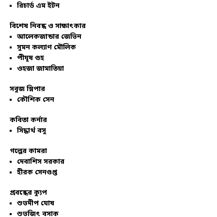
রিচার্ড এম ইটন
বিশেষ নিবন্ধ ও সাক্ষাৎকার
আলেকজান্ডার জেভিন
সুমন কল্যাণ মৌলিক
পীযূষ গুহ
ওহজা জামাতিয়া
সবুজ স্লিপার
কৌশিক সেন
কবিতা কর্নার
সিদ্ধার্থ বসু
গল্পের কামরা
দেবাশিস সরকার
হীরক সেনগুপ্ত
প্রবন্ধের ক্যুপ
শুভদীপ ঘোষ
শুভজিৎ বসাক