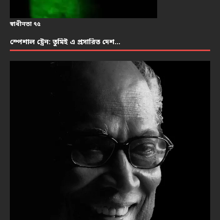
স্বাধীনতা ৭৫
স্পেশাল ট্রেন: তুমিই এ প্রসারিত দেশ…