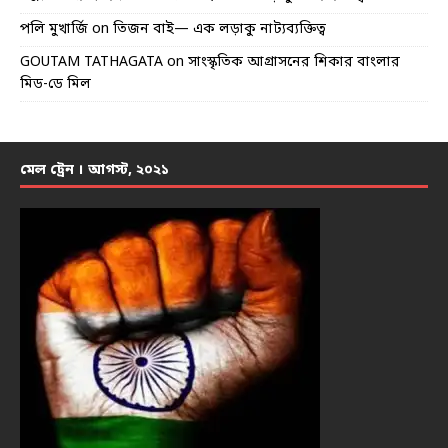
পলি মুখার্জি
on
তিজন বাই— এক লড়াকু নাট্যব্যক্তিত্ব
GOUTAM TATHAGATA
on
সাংস্কৃতিক আগ্রাসনের শিকার বাংলার
মিড-ডে মিল
মেল ট্রেন । আগস্ট, ২০২১