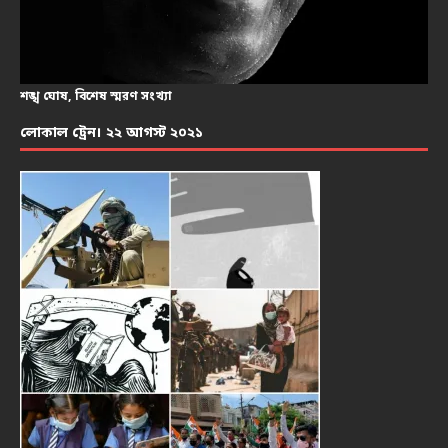
শঙ্খ ঘোষ, বিশেষ স্মরণ সংখ্যা
লোকাল ট্রেন। ২২ আগস্ট ২০২১