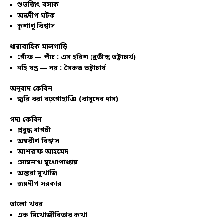
শুভজিৎ বসাক
অভ্রদীপ ঘটক
কৃশাণু বিশ্বাস
ধারাবাহিক মালগাড়ি
গোঁফ — পাঁচ : এস হরিশ (ব্রতীন্দ্র ভট্টাচার্য)
নহি যন্ত্র — নয় : সৈকত ভট্টাচার্য
অনুবাদ কেবিন
জুরি বরা বঢ়গোহাঞি (বাসুদেব দাস)
গদ্য কেবিন
প্রবুদ্ধ বাগচী
অম্বরীশ বিশ্বাস
আশরাফ আহমেদ
সোমনাথ মুখোপাধ্যায়
অন্তরা মুখার্জি
জয়দীপ সরকার
ভালো খবর
এক মিথোজীবিতার কথা