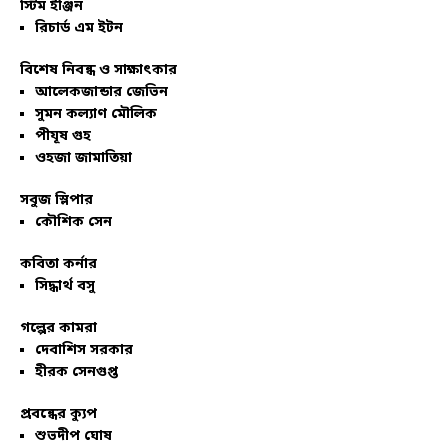
স্টিম ইঞ্জিন
রিচার্ড এম ইটন
বিশেষ নিবন্ধ ও সাক্ষাৎকার
আলেকজান্ডার জেভিন
সুমন কল্যাণ মৌলিক
পীযূষ গুহ
ওহজা জামাতিয়া
সবুজ স্লিপার
কৌশিক সেন
কবিতা কর্নার
সিদ্ধার্থ বসু
গল্পের কামরা
দেবাশিস সরকার
হীরক সেনগুপ্ত
প্রবন্ধের ক্যুপ
শুভদীপ ঘোষ