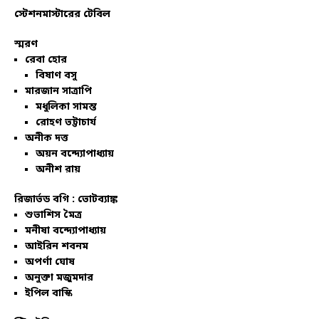
স্টেশনমাস্টারের টেবিল
স্মরণ
রেবা হোর
বিষাণ বসু
মারজান সাত্রাপি
মধুলিকা সামন্ত
রোহণ ভট্টাচার্য
অনীক দত্ত
অয়ন বন্দ্যোপাধ্যায়
অনীশ রায়
রিজার্ভড বগি :
ভোটব্যাঙ্ক
শুভাশিস মৈত্র
মনীষা বন্দ্যোপাধ্যায়
আইরিন শবনম
অপর্ণা ঘোষ
অনুক্তা মজুমদার
ইপিল বাস্কি