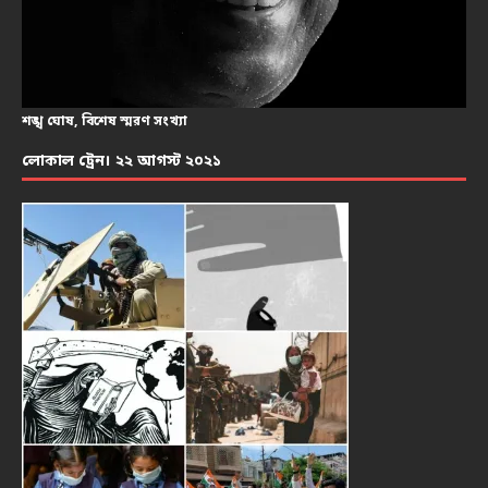
শঙ্খ ঘোষ, বিশেষ স্মরণ সংখ্যা
লোকাল ট্রেন। ২২ আগস্ট ২০২১