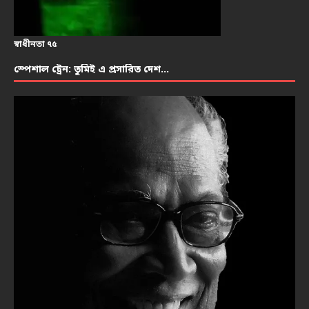
স্বাধীনতা ৭৫
স্পেশাল ট্রেন: তুমিই এ প্রসারিত দেশ…