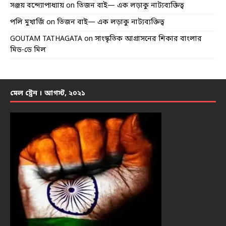
সঞ্জয় বন্দ্যোপাধ্যায়
on
তিজন বাই— এক লড়াকু নাট্যব্যক্তিত্ব
পলি মুখার্জি
on
তিজন বাই— এক লড়াকু নাট্যব্যক্তিত্ব
GOUTAM TATHAGATA
on
সাংস্কৃতিক আগ্রাসনের শিকার বাংলার
মিড-ডে মিল
মেল ট্রেন । আগস্ট, ২০২১