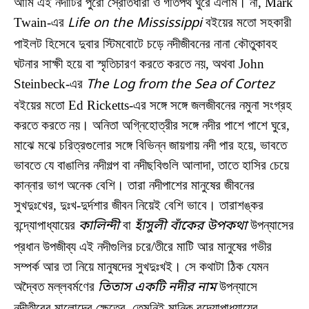
আমি এই নদীটির পুরো স্রোতধারা ও গতিপথ ঘুরে এলাম। না, Mark
Twain-এর
Life on the Mississippi
বইয়ের মতো সহকারী
পাইলট হিসেবে দুবার স্টিমবোটে চড়ে নদীজীবনের নানা কৌতুকাবহ
ঘটনার সাক্ষী হয়ে বা স্মৃতিচারণ করতে করতে নয়, অথবা John
Steinbeck-এর
The Log from the Sea of Cortez
বইয়ের মতো Ed Ricketts-এর সঙ্গে সঙ্গে জলজীবনের নমুনা সংগ্রহ
করতে করতে নয়। অনিতা অগ্নিহোত্রীর সঙ্গে নদীর পাশে পাশে ঘুরে,
মাঝে মঝে চরিত্রগুলোর সঙ্গে বিভিন্ন জায়গায় নদী পার হয়ে, ভাবতে
ভাবতে যে বাঙালির নদীগল্প বা নদীছবিগুলি আলাদা, তাতে হাসির চেয়ে
কান্নার ভাগ অনেক বেশি। তারা নদীপাশের মানুষের জীবনের
সুখদুঃখের, দুঃখ-দুর্দশার জীবন নিয়েই বেশি ভাবে। তারাশঙ্কর
বন্দ্যোপাধ্যায়ের
কালিন্দী
বা
হাঁসুলী বাঁকের উপকথা
উপন্যাসের
প্রধান উপজীব্য এই নদীগুলির চরে/তীরে মাটি আর মানুষের গভীর
সম্পর্ক আর তা নিয়ে মানুষদের সুখদুঃখই। সে কথাটা ঠিক যেমন
অদ্বৈত মল্লবর্মণের
তিতাস একটি নদীর নাম
উপন্যাসে
নদীতীরের মালোদের ক্ষেত্রে, তেমনিই মানিক বন্দ্যোপাধ্যায়ের