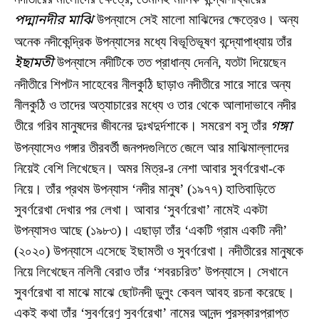
পদ্মানদীর মাঝি
উপন্যাসে সেই মালো মাঝিদের ক্ষেত্রেও। অন্য
অনেক নদীকেন্দ্রিক উপন্যাসের মধ্যে বিভূতিভূষণ বন্দ্যোপাধ্যায় তাঁর
ইছামতী
উপন্যাসে নদীটিকে তত প্রাধান্য দেননি, যতটা দিয়েছেন
নদীতীরে শিপটন সাহেবের নীলকুঠি ছাড়াও নদীতীরে সারে সারে অন্য
নীলকুঠি ও তাদের অত্যাচারের মধ্যে ও তার থেকে আলাদাভাবে নদীর
তীরে গরিব মানুষদের জীবনের দুঃখদুর্দশাকে। সমরেশ বসু তাঁর
গঙ্গা
উপন্যাসেও গঙ্গার তীরবর্তী জনপদগুলিতে জেলে আর মাঝিমাল্লাদের
নিয়েই বেশি লিখেছেন। অমর মিত্র-র নেশা আবার সুবর্ণরেখা-কে
নিয়ে। তাঁর প্রথম উপন্যাস ‘নদীর মানুষ’ (১৯৭৭) হাতিবাড়িতে
সুবর্ণরেখা দেখার পর লেখা। আবার ‘সুবর্ণরেখা’ নামেই একটা
উপন্যাসও আছে (১৯৮৩)। এছাড়া তাঁর ‘একটি গ্রাম একটি নদী’
(২০২০) উপন্যাসে এসেছে ইছামতী ও সুবর্ণরেখা। নদীতীরের মানুষকে
নিয়ে লিখেছেন নলিনী বেরাও তাঁর ‘শবরচরিত’ উপন্যাসে। সেখানে
সুবর্ণরেখা বা মাঝে মাঝে ছোটনদী ডুলুং কেবল আবহ রচনা করেছে।
একই কথা তাঁর ‘সুবর্ণরেণু সুবর্ণরেখা’ নামের আনন্দ পুরস্কারপ্রাপ্ত