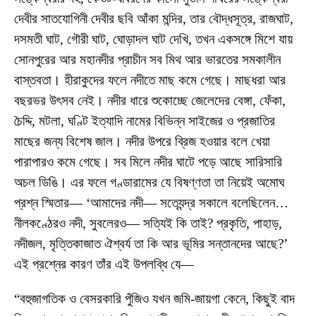
দেবীর সাতযোগিনী দেবীর ছবি আঁকা মন্দির, তার বৌদ্ধসূত্র, রাজঘাট,
দসমতী ঘাট, গৌরী ঘাট, ঘোড়াদল ঘাট দেখি, তখন একসঙ্গে মিশে যায়
সোনপুরের আর মহানদীর প্রাচীন সব মিথ আর ভারতের সমকালীন
বাস্তবতা। হীরাকুদের ফলে নদীতে মাছ কমে গেছে। মাছধরা আর
বছরভর উৎসব নেই। নদীর ধারে শুকোচ্ছে জেলেদের বেঙ্গা, ফেঁকা,
চৈদ্দি, মটলা, ঘণ্টি ইত্যাদি নামের বিভিন্ন সাইজের ও প্রজাতির
মাছের জন্য বিশেষ জাল। নদীর উপরে ব্রিজ হওয়ার বলে খেয়া
পারাপারও কমে গেছে। সব মিলে নদীর ঘাটে পড়ে আছে সারিসারি
অচল ডিঙি। এর ফলে গণ্ডারামের যে বিষণ্ণতা তা নিয়েই অমোঘ
প্রশ্ন স্মিতার— ‘আমাদের নদী— সত্যেন্দ্র সকালে বলেছিলেন…
নীলকণ্ঠেরও নদী, সুবলেরও— সত্যিই কি তাই? প্রকৃতি, পাহাড়,
নদীজল, মৃত্তিকাজাত ঐশ্বর্য তা কি আর ভূমির সন্তানদের আছে?’
এই প্রশ্নের কারণ তাঁর এই উপলব্ধি যে—
“বহুজাগতিক ও বেসরকারি পুঁজিও যখন জমি-জায়গা কেনে, কিছুই বাদ