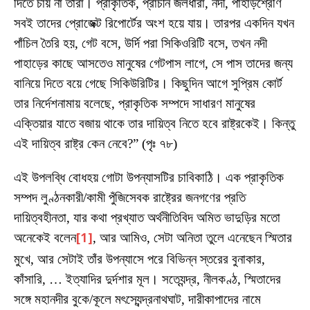
দিতে চায় না তারা। প্রাকৃতিক, প্রাচীন জলধারা, নদী, পাহাড়শ্রেণি
সবই তাদের প্রোজেক্ট রিপোর্টের অংশ হয়ে যায়। তারপর একদিন যখন
পাঁচিল তৈরি হয়, গেট বসে, উর্দি পরা সিকিওরিটি বসে, তখন নদী
পাহাড়ের কাছে আসতেও মানুষের গেটপাস লাগে, সে পাস তাদের জন্য
বানিয়ে দিতে বয়ে গেছে সিকিউরিটির। কিছুদিন আগে সুপ্রিম কোর্ট
তার নির্দেশনামায় বলেছে, প্রাকৃতিক সম্পদে সাধারণ মানুষের
এক্তিয়ার যাতে বজায় থাকে তার দায়িত্ব নিতে হবে রাষ্ট্রকেই। কিন্তু
এই দায়িত্ব রাষ্ট্র কেন নেবে?” (পৃঃ ৭৮)
এই উপলব্ধি বোধহয় গোটা উপন্যাসটির চাবিকাঠি। এক প্রাকৃতিক
সম্পদ লুণ্ঠনকারী/কামী পুঁজিসেবক রাষ্ট্রের জনগণের প্রতি
দায়িত্বহীনতা, যার কথা প্রখ্যাত অর্থনীতিবিদ অমিত ভাদুড়ির মতো
অনেকেই বলেন
[1]
, আর আমিও, সেটা অনিতা তুলে এনেছেন স্মিতার
মুখে, আর সেটাই তাঁর উপন্যাসে পরে বিভিন্ন স্তরের বুনাকার,
কাঁসারি, … ইত্যাদির দুর্দশার মূল। সত্যেন্দ্র, নীলকণ্ঠ, স্মিতাদের
সঙ্গে মহানদীর বুকে/কূলে মৎস্যেন্দ্রনাথঘাট, দারীকাপাদের নামে