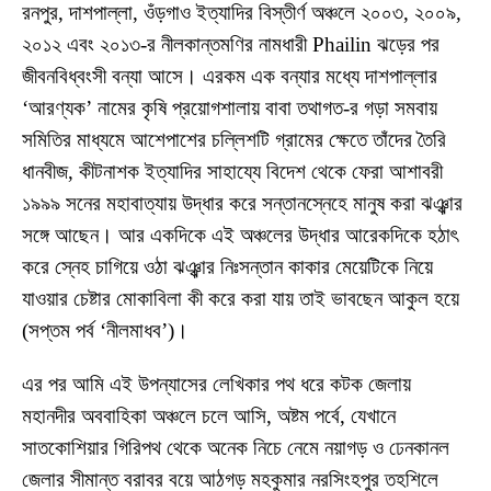
রনপুর, দাশপাল্লা, ওঁড়গাও ইত্যাদির বিস্তীর্ণ অঞ্চলে ২০০৩, ২০০৯,
২০১২ এবং ২০১৩-র নীলকান্তমণির নামধারী Phailin ঝড়ের পর
জীবনবিধ্বংসী বন্যা আসে। এরকম এক বন্যার মধ্যে দাশপাল্লার
‘আরণ্যক’ নামের কৃষি প্রয়োগশালায় বাবা তথাগত-র গড়া সমবায়
সমিতির মাধ্যমে আশেপাশের চল্লিশটি গ্রামের ক্ষেতে তাঁদের তৈরি
ধানবীজ, কীটনাশক ইত্যাদির সাহায্যে বিদেশ থেকে ফেরা আশাবরী
১৯৯৯ সনের মহাবাত্যায় উদ্ধার করে সন্তানস্নেহে মানুষ করা ঝঞ্ঝার
সঙ্গে আছেন। আর একদিকে এই অঞ্চলের উদ্ধার আরেকদিকে হঠাৎ
করে স্নেহ চাগিয়ে ওঠা ঝঞ্ঝার নিঃসন্তান কাকার মেয়েটিকে নিয়ে
যাওয়ার চেষ্টার মোকাবিলা কী করে করা যায় তাই ভাবছেন আকুল হয়ে
(সপ্তম পর্ব ‘নীলমাধব’)।
এর পর আমি এই উপন্যাসের লেখিকার পথ ধরে কটক জেলায়
মহানদীর অববাহিকা অঞ্চলে চলে আসি, অষ্টম পর্বে, যেখানে
সাতকোশিয়ার গিরিপথ থেকে অনেক নিচে নেমে নয়াগড় ও ঢেনকানল
জেলার সীমান্ত বরাবর বয়ে আঠগড় মহকুমার নরসিংহপুর তহশিলে