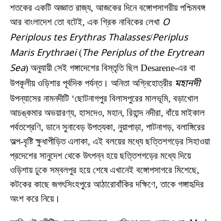
শতকের একটি অজ্ঞাত রাজ্য, আজকের দিনে বঙ্গোপসাগরীয় পশ্চিমবঙ্গ
আর বাংলাদেশ তো বটেই, এক গ্রিক নাবিকের লেখা
O
Periplous tes Erythras Thalasses
/
Periplus
Maris Erythraei
(
The Periplus of the Erytrean
Sea
) অনুযায়ী সেই গঙ্গাদেশের বিস্তৃতি ছিল Desarene-এর বা
উপকূলীয় ওড়িশার পূর্বদিক পর্যন্ত। অনিতা অগ্নিহোত্রীর
মহানদী
উপন্যাসের নামনদীটি ‘ছোটনাগপুর বিলাসপুরের মালভূমি, বড়াখোল
আচঙ্কমার অভয়ারণ্য, হাসদেও, মহান, রিহান্দ নদীরা, বাঁয়ে মাইকাল
পর্বতশ্রেণি, ডানে সুনাবেড় উপত্যকা, নুয়াপাড়া, পাটনাগড়, বলাঙ্গিরের
অল্প-বৃষ্টি ক্ষুধাপীড়িত এলাকা, এই বলয়ের মধ্যে ছত্তিশগড়ের সিহাওয়া
প্রদেশের সানুদেশ থেকে উৎপন্ন হয়ে ছত্তিশগড়ের মধ্যে দিয়ে
ওড়িশায় ঢুকে সম্বলপুর হয়ে শেষে এখানেই বঙ্গোপসাগরে মিশেছে,
কটকের কাছে জগৎসিংহপুরে আঠারোবাঁকির দক্ষিণে, তাকে গঙ্গাহৃদির
অংশ করে নিয়ে।