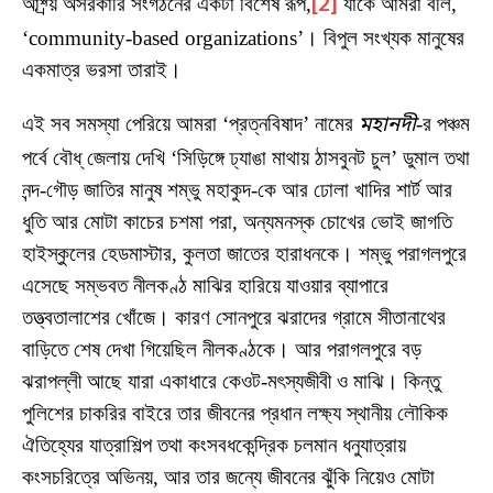
আশ্র্য় অসরকারি সংগঠনের একটা বিশেষ রূপ,
[2]
যাকে আমরা বলি,
‘community-based organizations’। বিপুল সংখ্যক মানুষের
একমাত্র ভরসা তারাই।
এই সব সমস্যা পেরিয়ে আমরা ‘প্রত্নবিষাদ’ নামের
মহানদী
-র পঞ্চম
পর্বে বৌধ্ জেলায় দেখি ‘সিড়িঙ্গে ঢ্যাঙা মাথায় ঠাসবুনট চুল’ ডুমাল তথা
নন্দ-গৌড় জাতির মানুষ শম্ভু মহাকুদ-কে আর ঢোলা খাদির শার্ট আর
ধুতি আর মোটা কাচের চশমা পরা, অন্যমনস্ক চোখের ভোই জাগতি
হাইস্কুলের হেডমাস্টার, কুলতা জাতের হারাধনকে। শম্ভু পরাগলপুরে
এসেছে সম্ভবত নীলকণ্ঠ মাঝির হারিয়ে যাওয়ার ব্যাপারে
তত্ত্বতালাশের খোঁজে। কারণ সোনপুরে ঝরাদের গ্রামে সীতানাথের
বাড়িতে শেষ দেখা গিয়েছিল নীলকণ্ঠকে। আর পরাগলপুরে বড়
ঝরাপল্লী আছে যারা একাধারে কেওট-মৎস্যজীবী ও মাঝি। কিন্তু
পুলিশের চাকরির বাইরে তার জীবনের প্রধান লক্ষ্য স্থানীয় লৌকিক
ঐতিহ্যের যাত্রাশিল্প তথা কংসবধকেন্দ্রিক চলমান ধনুযাত্রায়
কংসচরিত্রে অভিনয়, আর তার জন্যে জীবনের ঝুঁকি নিয়েও মোটা