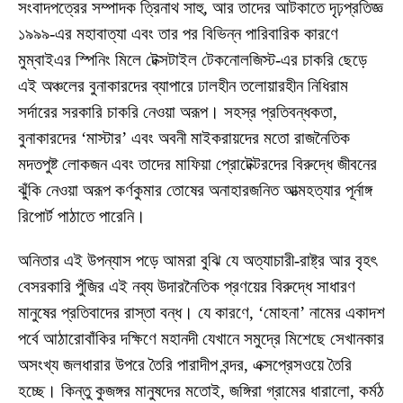
সংবাদপত্রের সম্পাদক ত্রিনাথ সাহু, আর তাদের আটকাতে দৃঢ়প্রতিজ্ঞ
১৯৯৯-এর মহাবাত্যা এবং তার পর বিভিন্ন পারিবারিক কারণে
মুম্বাইএর স্পিনিং মিলে টেক্সটাইল টেকনোলজিস্ট-এর চাকরি ছেড়ে
এই অঞ্চলের বুনাকারদের ব্যাপারে ঢালহীন তলোয়ারহীন নিধিরাম
সর্দারের সরকারি চাকরি নেওয়া অরূপ। সহস্র প্রতিবন্ধকতা,
বুনাকারদের ‘মাস্টার’ এবং অবনী মাইকরায়দের মতো রাজনৈতিক
মদতপুষ্ট লোকজন এবং তাদের মাফিয়া প্রোটেক্টরদের বিরুদ্ধে জীবনের
ঝুঁকি নেওয়া অরূপ কর্ণকুমার তোষের অনাহারজনিত আত্মহত্যার পূর্নাঙ্গ
রিপোর্ট পাঠাতে পারেনি।
অনিতার এই উপন্যাস পড়ে আমরা বুঝি যে অত্যাচারী-রাষ্ট্র আর বৃহৎ
বেসরকারি পুঁজির এই নব্য উদারনৈতিক প্রণয়ের বিরুদ্ধে সাধারণ
মানুষের প্রতিবাদের রাস্তা বন্ধ। যে কারণে, ‘মোহনা’ নামের একাদশ
পর্বে আঠারোবাঁকির দক্ষিণে মহানদী যেখানে সমুদ্রে মিশেছে সেখানকার
অসংখ্য জলধারার উপরে তৈরি পারাদীপ বন্দর, এক্সপ্রেসওয়ে তৈরি
হচ্ছে। কিন্তু কুজঙ্গর মানুষদের মতোই, জঙ্গিরা গ্রামের ধারালো, কর্মঠ