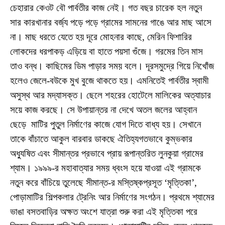
চেহারার কেওট বৌ পার্বতীর কাজ নেই। গত বছর চারেক হল নতুন
সার কারখানার বর্জ্য পড়ে পড়ে গ্রামের সামনের গাঙে আর মাছ আসে
না। মাছ ধরতে যেতে হয় দূরে মোহনার কাছে, মেরিন ফিশারির
লোকদের ধরপাকড় এড়িয়ে বা হাতে পয়সা গুঁজে। গরমের তিন মাস
তাও বন্ধ। কাছিমের ডিম পাড়ার সময় বলে। দূরসমুদ্রে গিয়ে নিখোঁজ
হলেও জেলে-বউকে মুখ বুজে থাকতে হয়। এমনিতেই পার্বতীর স্বামী
অসুস্থ আর মদ্যাসক্ত। ছেলে শহরের হোটেলে মালিকের অত্যাচার
সয়ে কাজ করছে। সে উপায়ান্তর না দেখে অতল জলের আহ্বান
ছেড়ে মাটির পুতুল নির্মাণের কাজে যোগ দিতে বাধ্য হয়। সেখানে
তাকে বাঁচাতে আকুল বারবার ডাকছে ঐতিহ্যগতভাবে কুম্ভকার
অধ্যুষিত এবং সীমান্তর প্রভাবে প্রায় রূপান্তরিত লুনকুয়া গ্রামের
শ্যাম। ১৯৯৯-র মহাবাত্যার সময় ধ্বংস হয়ে যাওয়া এই গ্রামকে
নতুন করে বাঁচিয়ে তুলেছে সীমান্ত-র মস্তিষ্কপ্রসূত ‘মৃত্তিকা’,
পোড়ামাটির শিল্পকলার ট্রেনিং আর নির্মাণের সংগঠন। প্রথমে শ্যামের
ভাঙা বসতবাড়ির অক্ষত অংশে যাত্রা শুরু করা এই মৃত্তিকা পরে