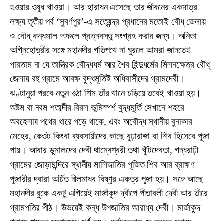
হওয়ার ওষুধ খাওয়া। আর হারাধন এসেছে তার জীবনের একমাত্র
লক্ষ্য তৃতীয় পর্ব ‘সুবর্ণপুর’-এ সত্যেন্দ্র প্রধানের মতোই বৌধ্ জেলায়
ও বৌধ্ কন্ধমাল অঞ্চলে প্রত্নবস্তু সংগ্রহ করার জন্য। অনিতা
অগ্নিহোত্রীর সঙ্গে মহানদীর গতিপথে না ঘুরলে আমরা জানতেই
পারতাম না যে তান্ত্রিক বৌদ্ধধর্ম আর শৈব হিন্দুধর্মের মিলনক্ষেত্র বৌধ্
জেলায় বহু গ্রামে আবক্ষ বুদ্ধমূর্তিই অধিবাসীদের গ্রামদেবী।
ঝণ্টানুয়া পরবে নতুন ওঠা শিম তাঁর থানে চড়িয়ে তবেই খাওয়া হয়।
অষ্টম বা নবম শতাব্দীর বিরল ভূমিস্পর্শ বুদ্ধমূর্তি সেখানে শহরে
অবহেলায় পথের ধারে পড়ে থাকে, এবং অবৌদ্ধ স্থানীয় বুনাকার
মেহের, কেওট কিংবা ব্যবসায়ীদের কাছে বুঢ়ারাজা বা শিব হিসেবে পূজা
পায়। আবার ডুমালদের দেবী থাম্বেশ্বরী তথা খুঁটিদেবতা, গন্ধরাঢ়ী
গ্রামের জোড়ামন্দিরে স্থানীয় মালিজাতির পূজিত শিব আর ব্রাহ্মণ
পূজারীর দ্বারা অর্চিত নীলমাধব বিষ্ণুর একত্র পূজা হয়। সঙ্গে আছে
মহানদীর বুকে একটু এগিয়েই মার্জাকুদ দ্বীপে পীতাবলী দেবী আর তীরে
গ্রামপতির পীঠ। উভয়েই কন্ধ উপজাতির আরাধ্য দেবী। মার্জাকুদ