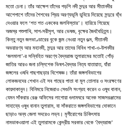
মতো চেনা। তাঁর আক্ষেপ তাঁদের পড়শি নদী সন্দুর আর সীতানদীর
আশেপাশে তাঁদের শৈশবের প্রিয় অরণ্যভূমি ডুবিয়ে দিয়েছে সন্দুরে বা্ঁধ
দেওয়ার ফলে ‘শত শত এককের জলবিস্তার’। হারিয়ে গিয়েছে
অজস্র পশুপাখি, সাপ-সরীসৃপ, আর ভেষজ, বৃক্ষের জৈববৈচিত্র্য।
কিন্তু নতুন জলভাণ্ডারের বুকে জন্ম নেওয়া নতুন গুল্ম, সীতানদী
অভয়ারণ্য আর মহানদী, সন্দুর আর তাদের বিবিধ শাখা-ও-উপনদীর
‘জলমালা’-র সন্নিহিত অরণ্যে বৈদ্যরাজ তুলারামের মতোই গোঁড়
জাতির আরও জনা চল্লিশেক ভিষগ-বৈদ্যর নিত্য যাতায়াত, যাঁরা
জঙ্গলের ওষধি গাছগাছড়ার বিশেষজ্ঞ। তাঁরা জঙ্গলবিভাগের
লোকজনদের শেখান এই সব গাছের পাতা বা মূল তোলার ও সংরক্ষণের
কায়দাকানুন। বিনিময়ে নিজেরাও সেগুলি সংগ্রহ করেন ও ওষুধ বানান,
যেমন সাঁকরার রেঞ্জ অফিসের লাগোয়া গুদামঘরে অনেক সাজসরঞ্জামের
সাহায্যে ওষুধ বানান তুলারাম, যা সাঁকরাতে জঙ্গলবিভাগের দোকানে
ছাড়াও অন্য জেলা সদরেও লভ্য। মৃগীরোগের চিকিৎসায়
নামডাকওয়ালা এই তুলারামকে কেন্দ্রীয় সরকার থেকে ‘বৈদ্যরাজ’