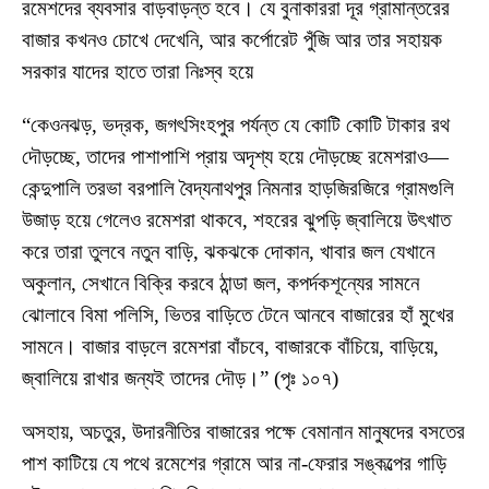
রমেশদের ব্যবসার বাড়বাড়ন্ত হবে। যে বুনাকাররা দূর গ্রামান্তরের
বাজার কখনও চোখে দেখেনি, আর কর্পোরেট পুঁজি আর তার সহায়ক
সরকার যাদের হাতে তারা নিঃস্ব হয়ে
“কেওনঝড়, ভদ্রক, জগৎসিংহপুর পর্যন্ত যে কোটি কোটি টাকার রথ
দৌড়চ্ছে, তাদের পাশাপাশি প্রায় অদৃশ্য হয়ে দৌড়চ্ছে রমেশরাও—
কেন্দুপালি তরভা বরপালি বৈদ্যনাথপুর নিমনার হাড়জিরজিরে গ্রামগুলি
উজাড় হয়ে গেলেও রমেশরা থাকবে, শহরের ঝুপড়ি জ্বালিয়ে উৎখাত
করে তারা তুলবে নতুন বাড়ি, ঝকঝকে দোকান, খাবার জল যেখানে
অকুলান, সেখানে বিক্রি করবে ঠান্ডা জল, কপর্দকশূন্যের সামনে
ঝোলাবে বিমা পলিসি, ভিতর বাড়িতে টেনে আনবে বাজারের হাঁ মুখের
সামনে। বাজার বাড়লে রমেশরা বাঁচবে, বাজারকে বাঁচিয়ে, বাড়িয়ে,
জ্বালিয়ে রাখার জন্যই তাদের দৌড়।” (পৃঃ ১০৭)
অসহায়, অচতুর, উদারনীতির বাজারের পক্ষে বেমানান মানুষদের বসতের
পাশ কাটিয়ে যে পথে রমেশের গ্রামে আর না-ফেরার সঙ্কল্পের গাড়ি