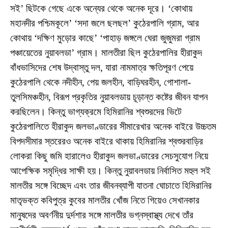
সই’ ছিটকে গেছে একে অন্যের থেকে অনেক দূরে। ‘কোথায়
মহানদীর পশ্চিমকূলে’ ‘সদা জলে ছলছল’ কুঠেরপালি গ্রাম, আর
কোথায় ‘দক্ষিণ মুড়োর কাছে’ ‘পাহাড় জঙ্গলে ঘেরা জুজুমরা গ্রাম
পঞ্চায়েতের নুয়াবলডা’ গ্রাম। মালতীরা ছিল কুঠেরপালির হীরাকুদ
বাঁধভাসিদের শেষ উদ্বাস্তু দল, যারা নামমাত্র ক্ষতিপূরণ পেয়ে
কুঠেরপালি থেকে নদীহীন, পেয় জলহীন, বাড়িঘরহীন, গোশালা-
তুলসিমঞ্চহীন, বিরূপ প্রকৃতির নুয়াবলডায় চূড়ান্ত কষ্টের জীবন যাপন
করছিলেন। কিন্তু ভাগ্যক্রমে হিমিরানির শ্বশুরদের ভিটে
কুঠেরপালিতে হীরাকুদ জলভাণ্ডারের সীমারেখার অনেক বাইরে উচ্চতম
বিপদসীমার স্তরেরও অনেক বাইরে থাকায় হিমিরানির শ্বশুরবাড়ির
লোকরা কিছু জমি হারালেও হীরাকুদ জলভাণ্ডারের সেচসুযোগ নিয়ে
আপেক্ষিক সমৃদ্ধির সাক্ষী হয়। কিন্তু নুয়াবলডায় নির্বাসিত মহুল সই
মালতীর সঙ্গে বিচ্ছেদ এবং তার জীবনব্যাপী যাতনা ঘোচাতে হিমিরানির
মাতৃভক্ত কবিপুত্র কুবের মালতীর খোঁজ নিতে গিয়েও সেখানকার
মানুষদের অবর্ণনীয় দুর্দশার সঙ্গে মালতীর ভগ্নস্বাস্থ্য দেখে তাঁর