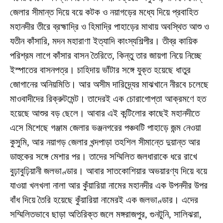
জেলার সীমান্ত দিয়ে বয়ে কটক ও নয়াগড়ের মধ্যে দিয়ে প্রবাহিত
মহানদীর তীরে ব্রহ্মাদ্রি ও হিমাদ্রি পাহাড়ের মাথায় অবস্থিত আশু ও
যতীন কাঁসারি, মদন মহারাণা ইত্যাদি কাংস্যশিল্পীর। তীব্র কায়িক
পরিশ্রম লাগে কাঁসার বাসন তৈরিতে, কিন্তু তার জায়গা নিয়ে নিচ্ছে
ইস্পাতের বাসনপত্র। চাহিদায় ভাঁটার সঙ্গে যুক্ত হয়েছে ধাতুর
জোগানের অনিয়মিতি। আর অসীম দারিদ্র্যের মাঝখানে নীরবে চলেছে
মাওবাদীদের রিক্রুটমেন্ট। তাদেরই এক চোরাগোপ্তা আক্রমণে হত
হয়েছে আশুর বড় ছেলে। আবার এই কন্টিলোর কাছেই মহানদীতে
এসে মিশেছে গঞ্জাম জেলার ভঞ্জনগরের পঞ্চবটি পাহাড়ে জন্ম নেওয়া
কুসুমি, আর নয়াগড় জেলার খন্দপাড়া তহশিল সীমান্তে দুয়ান্ত আর
ডাহুকের সঙ্গে মেশার পর। তাদের সম্মিলিত জলধারাকে ধরে রাখে
বুঢ়াবুঢ়িয়ানী জলভাণ্ডার। আবার সাতকোশিয়ার অভয়ারণ্য দিয়ে বয়ে
যাওয়া খলখলা নালা আর কুঁয়ারিয়া নামের মহানদীর এক উপনদীর উপর
বাঁধ দিয়ে তৈরি হয়েছে কুঁয়ারিয়া নামেরই এক জলভাণ্ডার। এদের
সম্মিলিতভাবে ছাড়া অতিরিক্ত জলে মঙ্গরাজপুর, গুনটুনি, সালিঝরা,