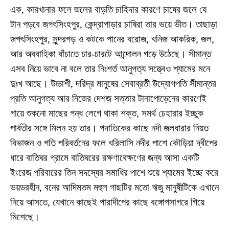
এক, কারখানার ফলে জলের বাড়তি চাহিদার কারণে চাষের জলে যে
টান পড়বে জগৎসিংহপুর, কেন্দ্রাপাড়ার চাষিরা তার ভয়ে ভীত। তাছাড়া
জগৎসিংহপুর, সুন্দরগড় ও কটকে পানের বরোজ, খনিজ আকরিক, জল,
আর অববাহিকা বাঁচাতে চার-চারটে আন্দোলন গড়ে উঠেছে। সীমান্ত
এসব নিয়ে ভাবে না বলে তার নিঃশর্ত আনুগত্য সত্ত্বেও শ্যামের মনে
দুঃখ আছে। উচ্চাশী, দরিদ্র মানুষের সেবাব্রতী উদ্যোগপতি সীমান্তর
প্রতি আনুগত্য আর নিজের দেশজ সত্তার টানাপোড়েনের কারণেই
গায়ে শুকনো মাছের গন্ধ লেগে থাকা শক্ত, সমর্থ চেহারার ইচ্ছুক
পার্বতীর সঙ্গে মিলন হয় তার। পদাতিকের কাছে নদী জলধারার নিয়ত
বিভাজন ও গতি পরিবর্তনের ফলে খরিলাসি নদীর পাশে কৌড়িয়া দ্বীপের
ধারে বাতিঘর গ্রামে বাতিঘরের রক্ষণাবেক্ষণের জন্য আসা একটি
ইংরেজ পরিবারের তিন সদস্যের সমাধির পাশে শুয়ে শ্যামের ইচ্ছে করে
ভয়ডরহীন, বনের আদিমতম মহুল গাছটির মতো ঋজু মানুষীটিকে এখানে
নিয়ে আসতে, যেখানে কাছেই পারাদীপের কাছে বঙ্গোপসাগরে গিয়ে
মিশেছে।