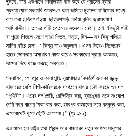
ছুটছে, তার একপাশে শিতুলিয়ায় বাস করে যে গ্রামের দ্বারা
প্রত্যাখ্যাত সরকারি জবরদখল করা জমিতে চূড়ান্ত দারিদ্র্যের মধ্যে
বাস করা ছত্রিশগড়িয়া, ছত্রিশগড়ি-লরিয়া বুলির ভ্রাম্যমাণ
আদিবাসীরা। তাদের খাঁটি পেতলের সংস্থান নেই। তাই ‘কিছুটা খাঁটি
বা পুরো পিতলে মেশে ভাঙা পিতল, দস্তা, টিন— সব কিছু গলিয়ে
মাটির ছাঁচে ঢালা।’ কিন্তু তাও অকুলান। এসব নিয়েও নিজেদের
হাতে ডোকরার অসাধারণ কাজ করেও সরকারের দ্বারা অবজ্ঞাত,
তাদের নিয়ে কাজ করছে দেবব্রত।
“বলাঙ্গির, শোনপুর ও কালাহান্ডি-নুয়াপাড়ার বিস্তীর্ণ এলাকা জুড়ে
হাজারের বেশি শিল্পী-কারিগরকে সংগঠনে বাঁধার চেষ্টা করছে ওর দল
“পৃথিবী”। এদের দল তৈরি, রেজিস্ট্রি করা, ব্যাঙ্কের সঙ্গে সংযোগ
তৈরি করে ঋণের টাকা বার করা, তারপর বাজারের সঙ্গে বন্ধুত্ব করা,
একেবারেই বুকে হেঁটে এগোনো।” (পৃঃ ১১০)
এর মানে হল রাষ্ট্র তথা প্রিন্স আর বাজারের নতুন প্রণয়ে মানুষের