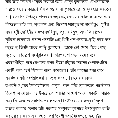
তাঁর ভাই নিরঞ্জন পাত্রর সহযোগিতায় বৌদ্ধ বুনাকাররা রেশমকীটকে
মারতে হওয়ার কারণে বাঁধাকাজে বা বান্ধকামে রেশম ব্যবহার করতেন
না। সেখানে উপমন্যু পাত্র যে শুধু সেই রেশমের কাজকে আপন করে
নিয়েছেন তাই নয়, স্বদেশে এবং বিদেশে সমাদৃত সংসারবিমুখ, সৃষ্টির
সময় স্ত্রী মোহিনীর সঙ্গআসঙ্গবিমুখ, প্রচারবিমুখ, এমনকি নিজের
সৃষ্টিকে হাতছাড়া করতে গররাজি এই শিল্পী গত পনেরো-কুড়ি বছর ধরে
বছরে দু-তিনটি মাত্র শাড়ি বুনেছেন। তাকে ছোঁ মেরে নিয়ে গেছে
স্বদেশে বিদেশে সংগ্রাহকরা। তারপর, গত ছয় বৎসর ধরে
একবেণীহিয়া হয়ে রেশমের উপর গীতগোবিন্দের অজস্র শ্লোকখচিত
একটি অসাধারণ শিল্পকর্ম রচনা করেছেন। তাঁর কাজের খবর রাখে
সমঝদার ধনী সংগ্রাহকরা। ফলে কাজ শেষ হওয়ার দিনই
জগৎসিংহপুরের ইস্পাতদৈত্য পস্কো কোম্পানির ম্যানেজার পার্সোনাল
রিলেশনস খেতান-এর উপরে কোম্পানির আদেশ আসে একটি নাগরিক
সম্বর্ধনা এবং পস্কোগ্রুপের লন্ডনস্থ মিউজিয়ামের জন্য চল্লিশ
হাজার ডলারে কেনার দুটি পরস্পর সম্পৃক্ত ব্যাপারে উপমন্যুকে রাজি
করানোর। হয়ত এর পিছনে প্রতিবেশী জগৎসিংহপুরে, মহানদীর