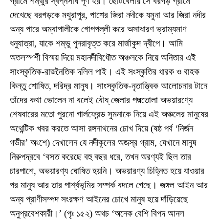
গ্রামে শম্ভুর স্বপ্নসাধ পূর্ণ হয়। ছোটবেলায় সে বরগড় গ্রামে
দেখেছে বরগড়কে মথুরাপুর, পাশের জিরা নদীকে যমুনা আর জিরা নদীর
অন্য পারে অম্বাপালীকে গোপপল্লী করে অসাধারণ ভ্রাম্যমাণ
ধনুযাত্রা, যাকে শম্ভু পুনরাবৃত্ত করে মার্জাকুদ দ্বীপে। আমি
অতলস্পর্শী বিস্ময় দিয়ে মহানদীবিধৌত অঞ্চলকে নিয়ে অনিতার এই
সাংস্কৃতিক-রাজনৈতিক দলিল পাই। এই সংস্কৃতির ধারক ও বাহক
কিন্তু শোষিত, দরিদ্র মানুষ। সাংস্কৃতিক-নৃতাত্ত্বিক আলোচনার টানে
তাঁদের কথা ভোলেন না বলেই বৌধ্ জেলার পদ্মতোলা অভয়ারণ্যে
শেষবারের মতো পুরনো গার্লফ্রেন্ড সুমনাকে নিয়ে এই অঞ্চলের মানুষের
অথেন্টিক খবর করতে আসা রঙ্গনাথনের চোখ দিয়ে (ষষ্ঠ পর্ব ‘নির্জন
গভীর’ অংশে) দেখালেন যে নদীকূলের অজস্র গ্রাম, যেখানে মানুষ
নিরুপদ্রবে ‘বসত করেছে বহু বছর ধরে, তখন অরণ্যই ছিল তার
চারপাশে, অভয়ারণ্য ঘোষিত হয়নি। অভয়ারণ্য চিহ্নিত হয়ে যাওয়ার
পর মানুষ আর তার পার্শ্বভূমির সম্পর্ক বদলে গেছে। জঙ্গল আইন আর
অন্য প্রাণীসম্পদ সংরক্ষণ আইনের চোখে মানুষ হয়ে দাঁড়িয়েছে
অনুপ্রবেশকারী।’ (পৃঃ ১৫২) অথচ ‘অনেক বেশি বিপদ আনল