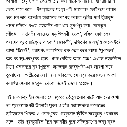
আশীর্বাদী স্নেহস্পর্শ পেয়েও তাঁর কথা মাকে জানায়নি, হিমিরানির মন
ভেঙে যাবে বলে। উপন্যাসের মধ্যে এই মনকেমন ছোটগল্পে আমার
দ্রব মন তার আর্দ্রতা হারানোর আগেই আমরা তৃতীয় পর্বে হীরাকুদ
থেকে দক্ষিণে বওয়া মহানদীর পাশ ধরে সুবর্ণপুর তথা সোনপুরে
পৌঁছই। মহানদীর সবচেয়ে বড় উপনদী ‘তেল’, দক্ষিণ কোশলের
অসংখ্য প্রত্নচিহ্নের বাহক ‘নামডাকী’, দক্ষিণের মালভূমি থেকে উঠে
আসা ‘উতেই’, খরাদগ্ধ বলাঙ্গিরের বক্ষ ভেদ করে আসা ‘সুখতেল’,
আর বরগড়-পদ্মপুরের হৃদয় থেকে বেরিয়ে আসা ‘অং’ এখানে মহানদীতে
মিশে একসময়ে সুবর্ণপুরকে ‘জমজমাট রাজ্যপাট’-এর জায়গা করে
তুলেছিল। অতীতের সে দিন না থাকলেও সোনপুর কয়েকবছর আগে
বলাঙ্গির জেলার মহকুমা থেকে নিজেই জেলা হয়েছে।
এই চাকচিক্যহীন জেলায় সোনপুরের তেঁতুলতলার ঘাটে আমাদের দেখা
হয় প্রত্নসামগ্রী উৎসাহী সুবল ও তাঁর পরামর্শদাতা কলেজের
ইতিহাসের শিক্ষক ও সোনপুরের প্রত্নসামগ্রীবিদ সত্যেন্দ্র প্রধানের
সঙ্গে। তাঁর প্রস্তাবিত দিনে মহানদীর বুকে নদীভ্রমণের জন্য সুবল