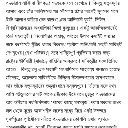
গণ্ডারাম মাঝি বা নীলকণ্ঠ গণ্ডকে বলে রেখেছে। কিন্তু সত্যস্যার
আসার এবং তাঁর আলিঙ্গনের পর নৌকোয় ওঠার আগেই সুবলের সঙ্গে
তিনি আলাপ করিয়ে দেন ঝাড়খণ্ডের আদিবাসী যুবতী, দিল্লি
বিশ্ববিদ্যালয়ের অধ্যাপিকা স্মিতা কুজুরের। একটু আকস্মিকভাবেই
তিনি সহযাত্রী। নিয়মগিরির পাহাড়, পর্বতের উপরে বক্সাইট খননের
নামে কর্পোরেট পুঁজির থাবার বিরুদ্ধে প্রবীণা গান্ধিবাদী নেত্রী সাবিত্রী
দেশমুখের [মেধা পাটকর?] সঙ্গে শান্তিপূর্ণ প্রতিবাদ করার জন্য
রাষ্ট্রের উর্দিধারী ঠ্যাঙাড়ে বাহিনির আক্রমণে সাবিত্রীর সঙ্গে তিনিও
আহত। কিন্তু তবু এক সহমর্মী সাংবাদিকের সাহায্যে পালাতে হয়েছে
তাঁদেরই, অচৈতন্য সাবিত্রীকে দিল্লির সীমান্তপারের হাসপাতালে,
আর তাঁকে সত্যস্যারের তত্ত্বাবধানে সম্বলপুরে। তাঁদের সঙ্গে যখন
আমি তেঁতুলতলার ঘাট থেকে নৌকোয় উঠে মদে চুরচুর গণ্ডারামের
আর অনীতার পথনির্দেশনায় ‘পারের কাছে ঘনসবুজ’-প্রায় মরকত রঙের
জল থেকে দূরের আকাশনীল জলের মধ্যে দিয়ে একটু উত্তরে
সুবর্ণপুরের পুর্ণযৌবনা নদীতে গণ্ডারামের কোশলি ডঙ্গায় প্রথমে
লঙ্কেশ্বরীর দহ, কেওট-ধীবরদের কালো মুগুনি পাথরের লঙ্কেশ্বরী