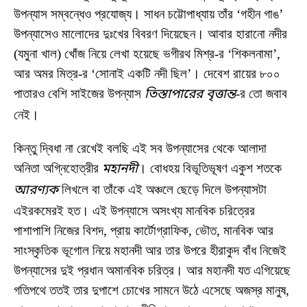
উপন্যাস সম্বন্ধেও প্রযোজ্য। সাধন চট্টোপাধ্যায় তাঁর ‘গহীন গাঙ’
উপন্যাসেও মালোদের দুঃখের বিবরণ দিয়েছেন। আবার হারানো নদীর
(যমুনা খাল) খোঁজ নিয়ে লেখা হয়েছে ভগীরথ মিশ্র-র ‘শিকলনামা’,
আর অমর মিত্র-র ‘সোনাই একটি নদী ছিল’। দেবেশ রায়ের ৮০০
পাতারও বেশি সাইজের উপন্যাস
তিস্তাপারের বৃত্তান্ত
-র তো জবাব
নেই।
কিন্তু দ্বিধা না রেখেই বলছি এই সব উপন্যাসের থেকে আলাদা
অনিতা অগ্নিহোত্রীর
মহানদী
। বোধহয় বিভূতিভূষণ একুশ শতকে
আরণ্যক
লিখলে বা তাঁকে এই অঞ্চলে ছেড়ে দিলে উপন্যাসটা
এইরকমেরই হত। এই উপন্যাসে অসংখ্য মানবিক চরিত্রের
পাশাপাশি নিজের বিশদ, প্রায় কার্টোগ্রাফিক, ভৌত, মানবিক আর
সাংস্কৃতিক ভূগোল নিয়ে মহানদী আর তার উপরে হীরাকুদ বাঁধ নিজেই
উপন্যাসের দুই প্রধান অমানবিক চরিত্র। আর মহানদী যত এগিয়েছে
গতিপথে ততই তার দুপাশে চোখের সামনে উঠে এসেছে অজস্র মানুষ,