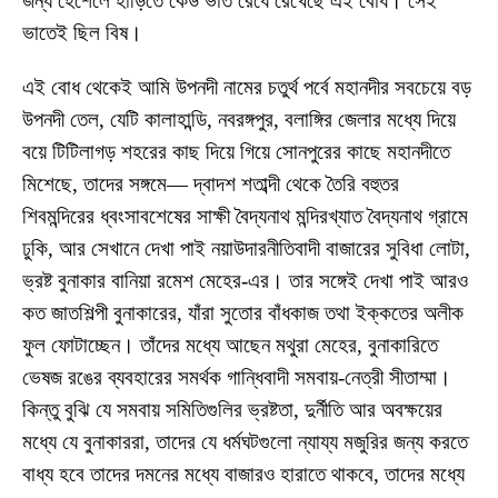
জন্য হেঁশেলে হাঁড়িতে কেউ ভাত রেঁধে রেখেছে এই বোধ। সেই
ভাতেই ছিল বিষ।
এই বোধ থেকেই আমি উপনদী নামের চতুর্থ পর্বে মহানদীর সবচেয়ে বড়
উপনদী তেল, যেটি কালাহান্ডি, নবরঙ্গপুর, বলাঙ্গির জেলার মধ্যে দিয়ে
বয়ে টিটিলাগড় শহরের কাছ দিয়ে গিয়ে সোনপুরের কাছে মহানদীতে
মিশেছে, তাদের সঙ্গমে— দ্বাদশ শতাব্দী থেকে তৈরি বহুতর
শিবমন্দিরের ধ্বংসাবশেষের সাক্ষী বৈদ্যনাথ মন্দিরখ্যাত বৈদ্যনাথ গ্রামে
ঢুকি, আর সেখানে দেখা পাই নয়াউদারনীতিবাদী বাজারের সুবিধা লোটা,
ভ্রষ্ট বুনাকার বানিয়া রমেশ মেহের-এর। তার সঙ্গেই দেখা পাই আরও
কত জাতশিল্পী বুনাকারের, যাঁরা সুতোর বাঁধকাজ তথা ইক্কতের অলীক
ফুল ফোটাচ্ছেন। তাঁদের মধ্যে আছেন মথুরা মেহের, বুনাকারিতে
ভেষজ রঙের ব্যবহারের সমর্থক গান্ধিবাদী সমবায়-নেত্রী সীতাম্মা।
কিন্তু বুঝি যে সমবায় সমিতিগুলির ভ্রষ্টতা, দুর্নীতি আর অবক্ষয়ের
মধ্যে যে বুনাকাররা, তাদের যে ধর্মঘটগুলো ন্যায্য মজুরির জন্য করতে
বাধ্য হবে তাদের দমনের মধ্যে বাজারও হারাতে থাকবে, তাদের মধ্যে