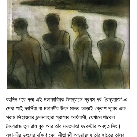
বহুদিন পরে পড়া এই মহাকাব্যিক উপন্যাসে প্রথম পর্ব ‘বৈদ্যরাজ’-এ
দেখা পাই ফার্সিয়া বা মহানদীর উৎস মাত্র আড়াই ক্রোশ দূরের এক
গ্রাম সিহাওয়ার চন্দনবাহারা গ্রামের অধিবাসী, যেখানে থাকেন
বৈদ্যরাজ তুলারাম ধুরু আর তাঁর মদতদাতা ফরেস্টার অবধূত সিং।
মহানদীর উৎসের দক্ষিণ ঘেঁষা সীতানদী অভয়ারণ্য তাঁর হাতের তালুর