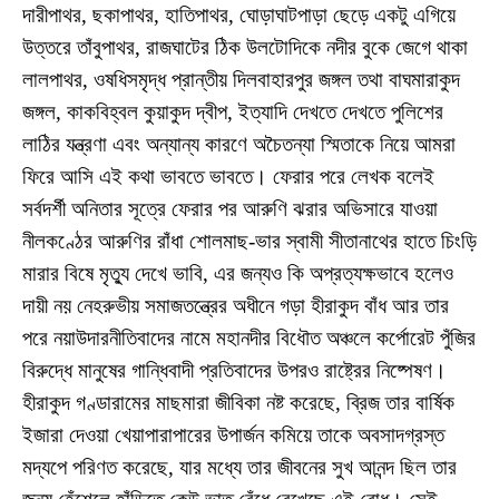
দারীপাথর, ছকাপাথর, হাতিপাথর, ঘোড়াঘাটপাড়া ছেড়ে একটু এগিয়ে
উত্তরে তাঁবুপাথর, রাজঘাটের ঠিক উলটোদিকে নদীর বুকে জেগে থাকা
লালপাথর, ওষধিসমৃদ্ধ প্রান্তীয় দিলবাহারপুর জঙ্গল তথা বাঘমারাকুদ
জঙ্গল, কাকবিহ্বল কুয়াকুদ দ্বীপ, ইত্যাদি দেখতে দেখতে পুলিশের
লাঠির যন্ত্রণা এবং অন্যান্য কারণে অচৈতন্যা স্মিতাকে নিয়ে আমরা
ফিরে আসি এই কথা ভাবতে ভাবতে। ফেরার পরে লেখক বলেই
সর্বদর্শী অনিতার সূত্রে ফেরার পর আরুণি ঝরার অভিসারে যাওয়া
নীলকণ্ঠের আরুণির রাঁধা শোলমাছ-ভার স্বামী সীতানাথের হাতে চিংড়ি
মারার বিষে মৃত্যু দেখে ভাবি, এর জন্যও কি অপ্রত্যক্ষভাবে হলেও
দায়ী নয় নেহরুভীয় সমাজতন্ত্রের অধীনে গড়া হীরাকুদ বাঁধ আর তার
পরে নয়াউদারনীতিবাদের নামে মহানদীর বিধৌত অঞ্চলে কর্পোরেট পুঁজির
বিরুদ্ধে মানুষের গান্ধিবাদী প্রতিবাদের উপরও রাষ্ট্রের নিষ্পেষণ।
হীরাকুদ গণ্ডারামের মাছমারা জীবিকা নষ্ট করেছে, ব্রিজ তার বার্ষিক
ইজারা দেওয়া খেয়াপারাপারের উপার্জন কমিয়ে তাকে অবসাদগ্রস্ত
মদ্যপে পরিণত করেছে, যার মধ্যে তার জীবনের সুখ আনন্দ ছিল তার