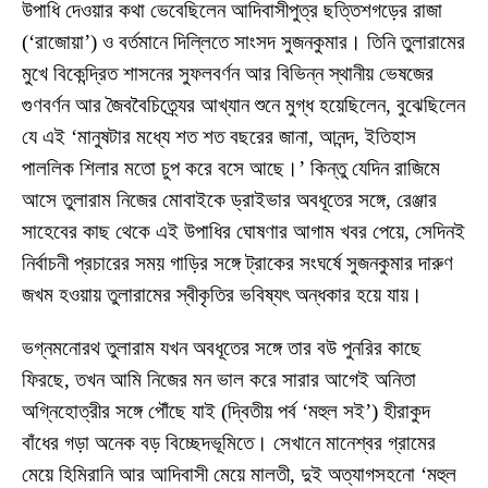
উপাধি দেওয়ার কথা ভেবেছিলেন আদিবাসীপুত্র ছত্তিশগড়ের রাজা
(‘রাজোয়া’) ও বর্তমানে দিল্লিতে সাংসদ সুজনকুমার। তিনি তুলারামের
মুখে বিকেন্দ্রিত শাসনের সুফলবর্ণন আর বিভিন্ন স্থানীয় ভেষজের
গুণবর্ণন আর জৈববৈচিত্র্যের আখ্যান শুনে মুগ্ধ হয়েছিলেন, বুঝেছিলেন
যে এই ‘মানুষটার মধ্যে শত শত বছরের জানা, আনন্দ, ইতিহাস
পাললিক শিলার মতো চুপ করে বসে আছে।’ কিন্তু যেদিন রাজিমে
আসে তুলারাম নিজের মোবাইকে ড্রাইভার অবধূতের সঙ্গে, রেঞ্জার
সাহেবের কাছ থেকে এই উপাধির ঘোষণার আগাম খবর পেয়ে, সেদিনই
নির্বাচনী প্রচারের সময় গাড়ির সঙ্গে ট্রাকের সংঘর্ষে সুজনকুমার দারুণ
জখম হওয়ায় তুলারামের স্বীকৃতির ভবিষ্যৎ অন্ধকার হয়ে যায়।
ভগ্নমনোরথ তুলারাম যখন অবধূতের সঙ্গে তার বউ পুনরির কাছে
ফিরছে, তখন আমি নিজের মন ভাল করে সারার আগেই অনিতা
অগ্নিহোত্রীর সঙ্গে পৌঁছে যাই (দ্বিতীয় পর্ব ‘মহুল সই’) হীরাকুদ
বাঁধের গড়া অনেক বড় বিচ্ছেদভূমিতে। সেখানে মানেশ্বর গ্রামের
মেয়ে হিমিরানি আর আদিবাসী মেয়ে মালতী, দুই অত্যাগসহনো ‘মহুল