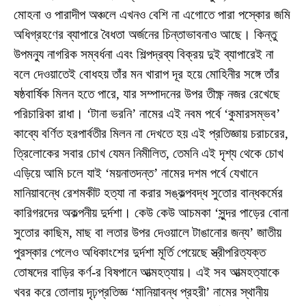
মোহনা ও পারাদীপ অঞ্চলে এখনও বেশি না এগোতে পারা পস্কোর জমি
অধিগ্রহণের ব্যাপারে বৈধতা অর্জনের চিন্তাভাবনাও আছে। কিন্তু
উপমন্যু নাগরিক সম্বর্ধনা এবং শিল্পদ্রব্য বিক্রয় দুই ব্যাপারেই না
বলে দেওয়াতেই বোধহয় তাঁর মন খারাপ দূর হয়ে মোহিনীর সঙ্গে তাঁর
ষষ্ঠবার্ষিক মিলন হতে পারে, যার সম্পাদনের উপর তীক্ষ্ণ নজর রেখেছে
পরিচারিকা রাধা। ‘টানা ভরনি’ নামের এই নবম পর্বে ‘কুমারসম্ভব’
কাব্যে বর্ণিত হরপার্বতীর মিলন না দেখতে হয় এই প্রতিজ্ঞায় চরাচরের,
ত্রিলোকের সবার চোখ যেমন নিমীলিত, তেমনি এই দৃশ্য থেকে চোখ
এড়িয়ে আমি চলে যাই ‘ময়নাতদন্ত’ নামের দশম পর্বে যেখানে
মানিয়াবন্ধে রেশমকীট হত্যা না করার সঙ্কল্পবদ্ধ সুতোর বান্ধকর্মের
কারিগরদের অকল্পনীয় দুর্দশা। কেউ কেউ আচমকা ‘সুন্দর পাড়ের বোনা
সুতোর কাছিম, মাছ বা লতার উপর দেওয়ালে টাঙানোর জন্য’ জাতীয়
পুরস্কার পেলেও অধিকাংশের দুর্দশা মূর্তি পেয়েছে স্ত্রীপরিত্যক্ত
তোষদের বাড়ির কর্ণ-র বিষপানে আত্মহত্যায়। এই সব আত্মহত্যাকে
খবর করে তোলায় দৃঢ়প্রতিজ্ঞ ‘মানিয়াবন্ধ প্রহরী’ নামের স্থানীয়