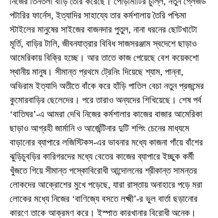
নিজের তিনতলা বাড়ি তৈরি করেছে। পোড়ামাটির চুল্লি, নতুন গ্লেজড
পটারির ফার্নেস, ইত্যাদির সাহায্যে তার কর্মশালায় তৈরি পশ্চিমা
স্টাইলের মানুষের সাইজের বাজনদার পুতুল, নানা ধরনের ছোটখাটো
মূর্তি, বাড়ির টালি, জীবনযাত্রার বিবিধ সাজসরঞ্জাম স্বদেশে ছাড়াও
আমেরিকায় বিক্রি হচ্ছে। আর তাতে কাজ পেয়েছে বেশ কয়েকশো
স্থানীয় মানুষ। সীমান্ত প্রথমে ট্রেনিং দিয়েছে শ্যাম, পান্না,
অভিরাম ইত্যাদি অতীতে বাঁকে করে হাঁড়ি পাতিল বেচা নতুন প্রজন্মের
কুমোরবাড়ির ছেলেদের। পরে তারাও অন্যদের শিখিয়েছে। শেষ পর্ব
‘বাতিঘর’-এ আমরা দেখি নিজের কর্মশালার কাজের বাজার আমেরিকা
ছাড়াও আগ্রহী জার্মানি ও আর্জেন্টিনার দুটি শপিং চেনের মাধ্যমে
বাড়ানোর ব্যাপারে লজিস্টিকস-এর ভাবনার মধ্যে কাজনা গাঁয়ে বাঁশের
ঝুড়িচুবড়ির কারিগরদের মধ্যে বেতের কাজের ব্যাপারে ইচ্ছুক কর্মী
খুঁজতে গিয়ে সীমান্ত পস্কোবিরোধী আন্দোলনের শ্রীকান্ত সামন্তর
লোকদের আক্রোশের মুখে পড়েছে, যারা রাস্তায় অনাহারে পড়ে মরা
লোকের মধ্যে নিজের ‘বাণিজ্যে বসতে লক্ষ্মী’-র ভুল বার্তা ছড়ানোর
কারণে তাকে আক্রমণ করে। ইস্পাত কারখানার বিরোধী অনেক।