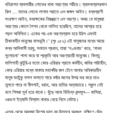
বহিরাগত ব্যবসায়ীর লোভের থাবা অরণ্যের শরীরে। ক্রমঅগ্রসরমান
শিল্প … তাদের লোভে লাগাম পরাতে এল জঙ্গল আইন। বন্যপ্রাণী
সংরক্ষণ আইন, বনরক্ষকের নিয়ন্ত্রণে এল অরণ্য। অথচ যে মানুষরা
অরণ্যের কোলে শৈশব থেকে লালিত হয়েছিল, তাদের আশ্রয় হয়ে
পড়ল অনিশ্চিত। একের পর এক অরণ্যগ্রাম হয়ে উঠল এমনই
ঠিকানাহীন মানুষের বাসভূমি।’ (পৃঃ ১৫২) এই মানুষদের মধ্যে আছে
কন্ধ আদিবাসী হরমু, সনাতন প্রধান, তারা ‘দণ্ডনাচ’ করে, ‘মাধব
সুলোচনা’ পালা করে যা প্রকৃতি আর অরণ্যচারী মানুষের। কিন্তু
মালিশাহী কুটুরি-র মতো কোর এরিয়ার গ্রামে কর্মহীন, জমির পাট্টাহীন,
কোর এরিয়ার মধ্যে থাকায় মহানদীর জল টেনে আনার অধিকারহীন
মানুষ যতটুকু ফসল ফলাতে পারে বর্ষার জলের উপর ভর করে তাও
তুলতে পারে না নীলগাই, বরাহ, আর হাতির অত্যাচারে। স্কুল নেই
বলে শিশুরা মূর্খ হয়ে থাকে। খুঁড়ে আনা বিভিন্ন কন্দমূল— মাসিয়া,
ওরগুণা ইত্যাদি বিস্বাদ খাবার খেয়ে খিদে মেটায়।
এদের থেকে অবস্থা বিশেষ ভাল নয় উত্তরে অনুগুল, দক্ষিণে বৌধ্