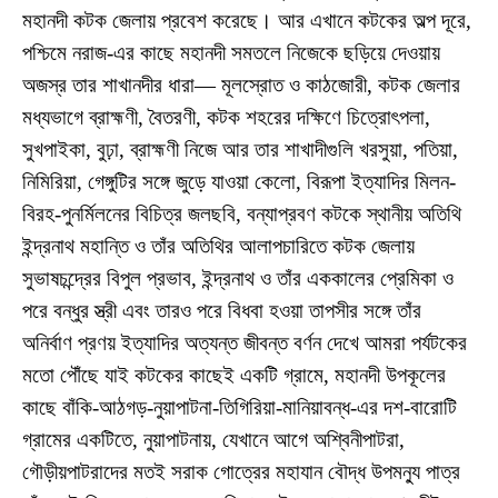
মহানদী কটক জেলায় প্রবেশ করেছে। আর এখানে কটকের অল্প দূরে,
পশ্চিমে নরাজ-এর কাছে মহানদী সমতলে নিজেকে ছড়িয়ে দেওয়ায়
অজস্র তার শাখানদীর ধারা— মূলস্রোত ও কাঠজোরী, কটক জেলার
মধ্যভাগে ব্রাহ্মণী, বৈতরণী, কটক শহরের দক্ষিণে চিত্রোৎপলা,
সুখপাইকা, বুঢ়া, ব্রাহ্মণী নিজে আর তার শাখাদীগুলি খরসুয়া, পতিয়া,
নিমিরিয়া, গেঙ্গুটির সঙ্গে জুড়ে যাওয়া কেলো, বিরূপা ইত্যাদির মিলন-
বিরহ-পুনর্মিলনের বিচিত্র জলছবি, বন্যাপ্রবণ কটকে স্থানীয় অতিথি
ইন্দ্রনাথ মহান্তি ও তাঁর অতিথির আলাপচারিতে কটক জেলায়
সুভাষচন্দ্রের বিপুল প্রভাব, ইন্দ্রনাথ ও তাঁর এককালের প্রেমিকা ও
পরে বন্ধুর স্ত্রী এবং তারও পরে বিধবা হওয়া তাপসীর সঙ্গে তাঁর
অনির্বাণ প্রণয় ইত্যাদির অত্যন্ত জীবন্ত বর্ণন দেখে আমরা পর্যটকের
মতো পৌঁছে যাই কটকের কাছেই একটি গ্রামে, মহানদী উপকূলের
কাছে বাঁকি-আঠগড়-নুয়াপাটনা-তিগিরিয়া-মানিয়াবন্ধ-এর দশ-বারোটি
গ্রামের একটিতে, নুয়াপাটনায়, যেখানে আগে অশ্বিনীপাটরা,
গৌড়ীয়পাটরাদের মতই সরাক গোত্রের মহাযান বৌদ্ধ উপমন্যু পাত্র