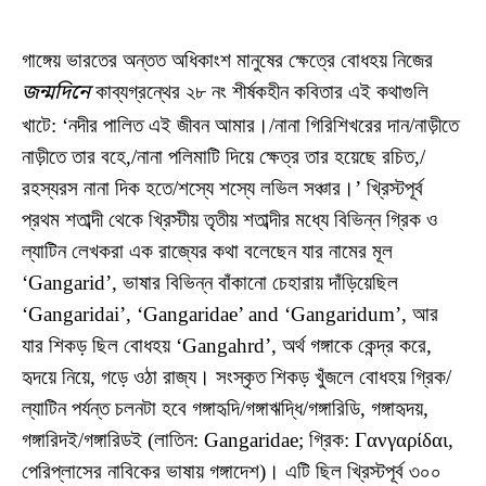
গাঙ্গেয় ভারতের অন্তত অধিকাংশ মানুষের ক্ষেত্রে বোধহয় নিজের
জন্মদিনে
কাব্যগ্রন্থের ২৮ নং শীর্ষকহীন কবিতার এই কথাগুলি
খাটে: ‘নদীর পালিত এই জীবন আমার।/নানা গিরিশিখরের দান/নাড়ীতে
নাড়ীতে তার বহে,/নানা পলিমাটি দিয়ে ক্ষেত্র তার হয়েছে রচিত,/
রহস্যরস নানা দিক হতে/শস্যে শস্যে লভিল সঞ্চার।’ খ্রিস্টপূর্ব
প্রথম শতাব্দী থেকে খ্রিস্টীয় তৃতীয় শতাব্দীর মধ্যে বিভিন্ন গ্রিক ও
ল্যাটিন লেখকরা এক রাজ্যের কথা বলেছেন যার নামের মূল
‘Gangarid’, ভাষার বিভিন্ন বাঁকানো চেহারায় দাঁড়িয়েছিল
‘Gangaridai’, ‘Gangaridae’ and ‘Gangaridum’, আর
যার শিকড় ছিল বোধহয় ‘Gangahrd’, অর্থ গঙ্গাকে কেন্দ্র করে,
হৃদয়ে নিয়ে, গড়ে ওঠা রাজ্য। সংস্কৃত শিকড় খুঁজলে বোধহয় গ্রিক/
ল্যাটিন পর্যন্ত চলনটা হবে গঙ্গাহৃদি/গঙ্গাঋদ্ধি/গঙ্গারিডি, গঙ্গাহৃদয়,
গঙ্গারিদই/গঙ্গারিডই (লাতিন: Gangaridae; গ্রিক: Γανγαρίδαι,
পেরিপ্লাসের নাবিকের ভাষায় গঙ্গাদেশ)। এটি ছিল খ্রিস্টপূর্ব ৩০০