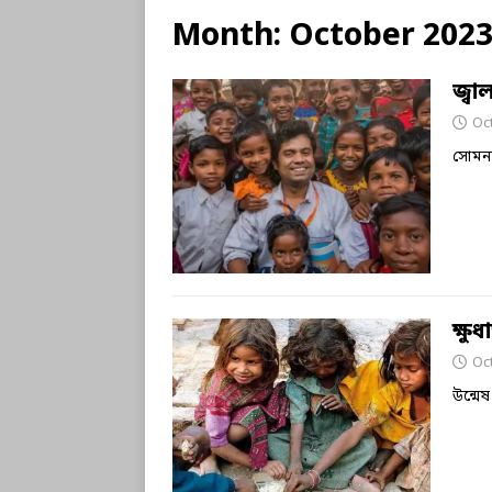
Month:
October 202
জ্ব
Oc
সোমনা
ক্ষু
Oc
উন্মেষ