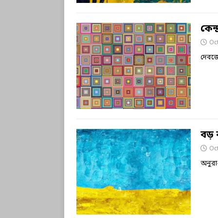
কেন্
Oc
দেবজ
বড় 
Oc
অনুরা