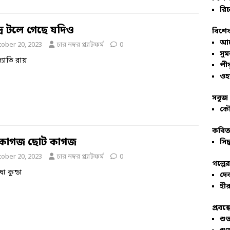
রিচ
দ্র টলে গেছে যদিও
বিশেষ
আল
tober 20, 2023
চার নম্বর প্ল্যাটফর্ম
0
সু
্যোতি রায়
পীয
ওহ
সবুজ 
কৌ
কবিতা
কাগজ ছোট কাগজ
সিদ্
tober 20, 2023
চার নম্বর প্ল্যাটফর্ম
0
গল্পে
ধা কুন্ডা
দে
হীর
প্রবন্
শু