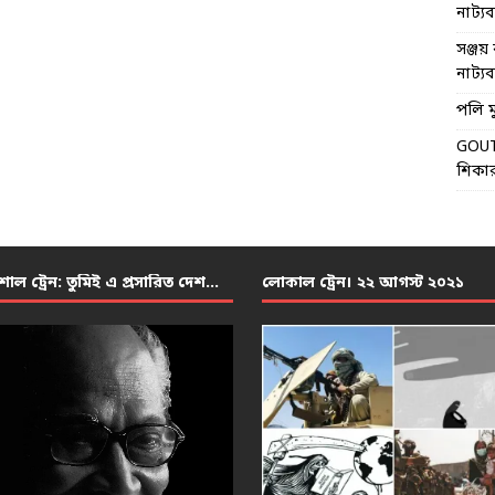
নাট্যব্য
সঞ্জয় 
নাট্যব্য
পলি মু
GOU
শিকার
শাল ট্রেন: তুমিই এ প্রসারিত দেশ…
লোকাল ট্রেন। ২২ আগস্ট ২০২১