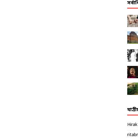
সর্ব
যাত্র
Hira
ritab