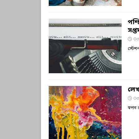
পশ্চ
সপ্তম
Oc
স্টে
লেখ
Oc
স্বপন