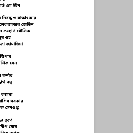
ার্ড এম ইটন
 নিবন্ধ ও সাক্ষাৎকার
েকজান্ডার জেভিন
মন কল্যাণ মৌলিক
ূষ গুহ
জা জামাতিয়া
স্লিপার
শিক সেন
 কর্নার
ধার্থ বসু
র কামরা
বাশিস সরকার
ক সেনগুপ্ত
ধের ক্যুপ
ভদীপ ঘোষ