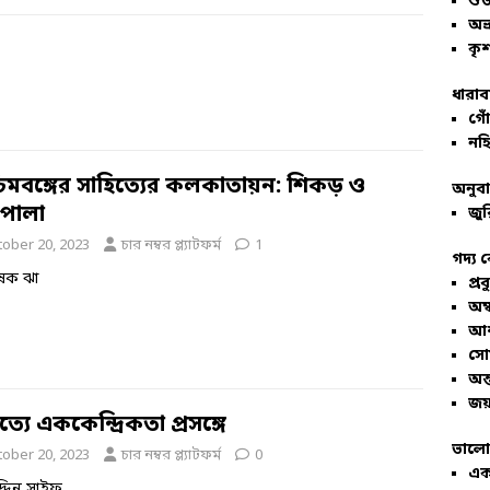
শু
অভ
কৃশ
ধারাব
গোঁ
নহি
চিমবঙ্গের সাহিত্যের কলকাতায়ন: শিকড় ও
অনুব
পালা
জুর
tober 20, 2023
চার নম্বর প্ল্যাটফর্ম
1
গদ্য 
েক ঝা
প্রব
অম্
আশ
সো
অন্
জয়
ত্যে এককেন্দ্রিকতা প্রসঙ্গে
ভালো
tober 20, 2023
চার নম্বর প্ল্যাটফর্ম
0
এক
দ্দিন সাইফ