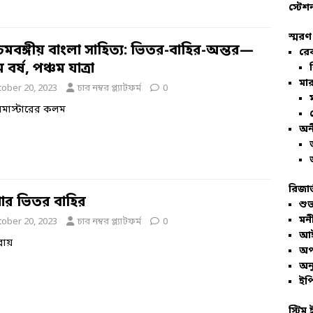
স্টেশ
স্মরণ
িমবঙ্গীয় বাংলা সাহিত্য: ভিতর-বাহির-অন্তর—
রে
 বর্ষ, পঞ্চম যাত্রা
মার
tober 20, 2023
চার নম্বর প্ল্যাটফর্ম
0
শনমাস্টারের কলম
অন
রিজার
ার ভিতর বাহির
শুভ
মনী
tober 20, 2023
চার নম্বর প্ল্যাটফর্ম
0
আই
 রায়
অপ
অনু
ইপি
স্টিম 