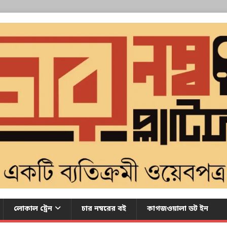
লোকাল ট্রেন
চার নম্বরের বই
কাগজওয়ালা ডট ইন