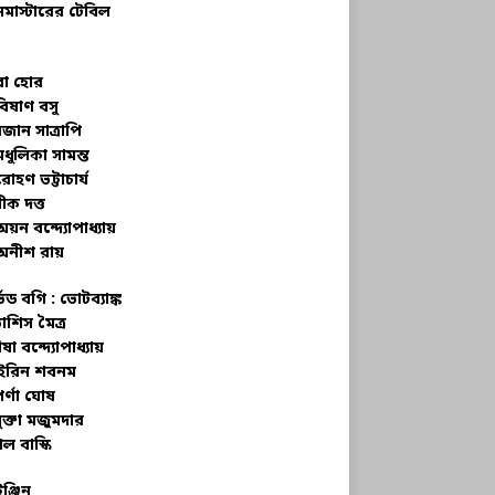
নমাস্টারের টেবিল
বা হোর
বিষাণ বসু
জান সাত্রাপি
মধুলিকা সামন্ত
রোহণ ভট্টাচার্য
ীক দত্ত
অয়ন বন্দ্যোপাধ্যায়
অনীশ রায়
্ভড বগি :
ভোটব্যাঙ্ক
াশিস মৈত্র
ষা বন্দ্যোপাধ্যায়
রিন শবনম
র্ণা ঘোষ
ক্তা মজুমদার
ল বাস্কি
ইঞ্জিন