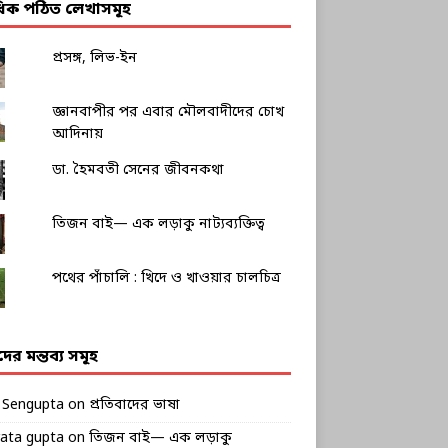
াধিক পঠিত লেখাসমূহ
প্রসঙ্গ, লিভ-ইন
জ্ঞানবাপীর পর এবার মৌলবাদীদের চোখ
আদিনায়
ডা. হৈমবতী সেনের জীবনকথা
তিজন বাই— এক লড়াকু নাট্যব্যক্তিত্ব
পথের পাঁচালি : খিদে ও খাওয়ার চালচিত্র
ীদের মন্তব্য সমূহ
k Sengupta
on
প্রতিবাদের ভাষা
rata gupta
on
তিজন বাই— এক লড়াকু