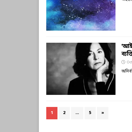
‘আই
ব্য
Oc
অনির্ব
1
2
…
5
»