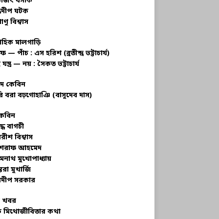
ভজিৎ বসাক
্রদীপ ঘটক
াণু বিশ্বাস
াহিক মালগাড়ি
ফ — পাঁচ : এস হরিশ (ব্রতীন্দ্র ভট্টাচার্য)
 যন্ত্র — নয় : সৈকত ভট্টাচার্য
াদ কেবিন
ি বরা বঢ়গোহাঞি (বাসুদেব দাস)
কেবিন
ুদ্ধ বাগচী
বরীশ বিশ্বাস
রাফ আহমেদ
মনাথ মুখোপাধ্যায়
তরা মুখার্জি
দীপ সরকার
 খবর
 মিথোজীবিতার কথা