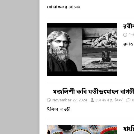
মোজাফফর হোসেন
রবীন
Fe
সুশান
মজলিশী কবি যতীন্দ্রমোহন বাগচ
November 27, 2024
চার নম্বর প্ল্যাটফর্ম
0
ঈশিতা ভাদুড়ী
হাং