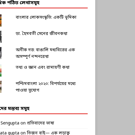
াধিক পঠিত লেখাসমূহ
বাংলার লোকসংস্কৃতি: একটি ভূমিকা
ডা. হৈমবতী সেনের জীবনকথা
অনীক দত্ত: বাঙালি মধ্যবিত্তের এক
অসম্পূর্ণ নন্দনরেখা
তথ্য ও জ্ঞান এবং রামায়ণী কথা
পশ্চিমবাংলা ২০২০: বিপর্যয়ের মধ্যে
পাওয়া সুযোগ
ীদের মন্তব্য সমূহ
k Sengupta
on
প্রতিবাদের ভাষা
rata gupta
on
তিজন বাই— এক লড়াকু