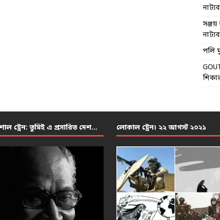
নাট্যব্য
সঞ্জয় 
নাট্যব্য
পলি মু
GOU
শিকার
শাল ট্রেন: তুমিই এ প্রসারিত দেশ…
লোকাল ট্রেন। ২২ আগস্ট ২০২১