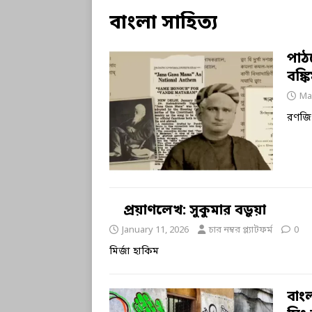
বাংলা সাহিত্য
পাঠক
বঙ্ক
Ma
রণজি
প্রয়াণলেখ: সুকুমার বড়ুয়া
January 11, 2026
চার নম্বর প্ল্যাটফর্ম
0
মির্জা হাকিম
বাংল