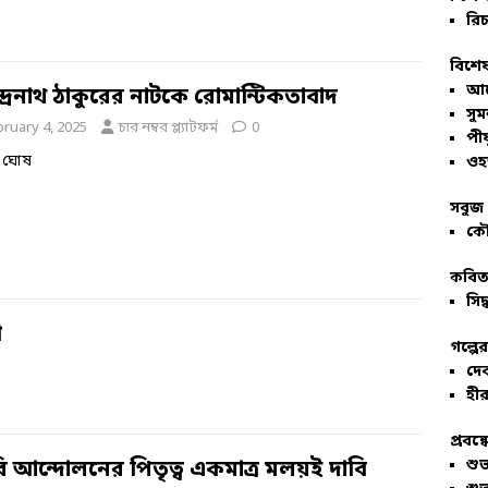
রিচ
বিশেষ
আল
্দ্রনাথ ঠাকুরের নাটকে রোমান্টিকতাবাদ
সু
bruary 4, 2025
চার নম্বর প্ল্যাটফর্ম
0
পীয
্ত ঘোষ
ওহ
সবুজ 
কৌ
কবিতা
সিদ্
ী
গল্পে
দে
হীর
প্রবন্
শু
রি আন্দোলনের পিতৃত্ব একমাত্র মলয়ই দাবি