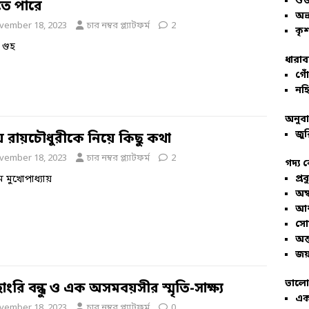
শু
ে পারে
অভ
vember 18, 2023
চার নম্বর প্ল্যাটফর্ম
2
কৃশ
্র গুহ
ধারাব
গোঁ
নহি
অনুব
জুর
 রায়চৌধুরীকে নিয়ে কিছু কথা
vember 18, 2023
চার নম্বর প্ল্যাটফর্ম
2
গদ্য 
প্রব
 মুখোপাধ্যায়
অম্
আশ
সো
অন্
জয়
ভালো
হাংরি বন্ধু ও এক অসমবয়সীর স্মৃতি-সাক্ষ্য
এক
vember 18, 2023
চার নম্বর প্ল্যাটফর্ম
0