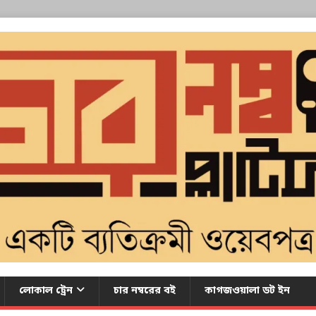
লোকাল ট্রেন
চার নম্বরের বই
কাগজওয়ালা ডট ইন