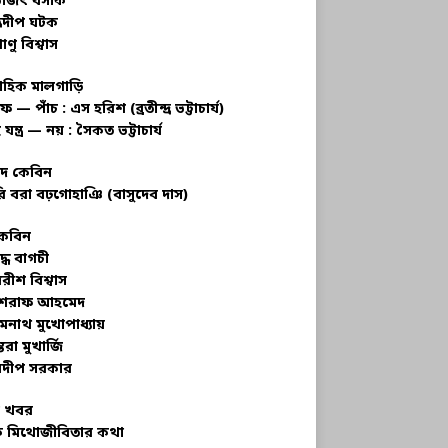
ভজিৎ বসাক
্রদীপ ঘটক
াণু বিশ্বাস
াহিক মালগাড়ি
ফ — পাঁচ : এস হরিশ (ব্রতীন্দ্র ভট্টাচার্য)
 যন্ত্র — নয় : সৈকত ভট্টাচার্য
াদ কেবিন
ি বরা বঢ়গোহাঞি (বাসুদেব দাস)
কেবিন
ুদ্ধ বাগচী
বরীশ বিশ্বাস
রাফ আহমেদ
মনাথ মুখোপাধ্যায়
তরা মুখার্জি
দীপ সরকার
 খবর
 মিথোজীবিতার কথা