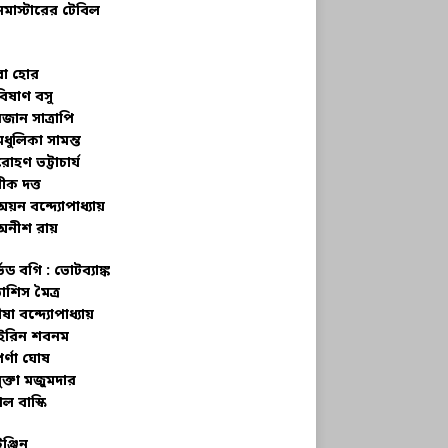
নমাস্টারের টেবিল
বা হোর
বিষাণ বসু
জান সাত্রাপি
মধুলিকা সামন্ত
রোহণ ভট্টাচার্য
ীক দত্ত
অয়ন বন্দ্যোপাধ্যায়
অনীশ রায়
্ভড বগি :
ভোটব্যাঙ্ক
াশিস মৈত্র
ষা বন্দ্যোপাধ্যায়
রিন শবনম
র্ণা ঘোষ
ক্তা মজুমদার
ল বাস্কি
ইঞ্জিন