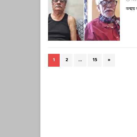
তন্ময় 
1
2
…
15
»