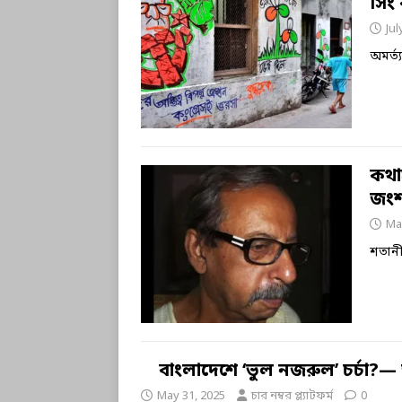
সিং
Jul
অমর্ত্
কথাস
জংশ
Ma
শতান
বাংলাদেশে ‘ভুল নজরুল’ চর্চা?—
May 31, 2025
চার নম্বর প্ল্যাটফর্ম
0