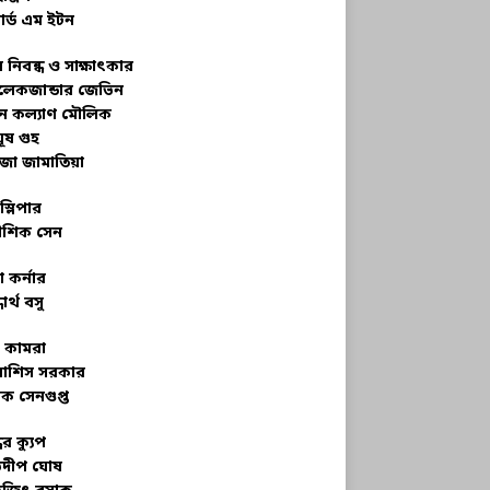
ার্ড এম ইটন
 নিবন্ধ ও সাক্ষাৎকার
েকজান্ডার জেভিন
মন কল্যাণ মৌলিক
ূষ গুহ
জা জামাতিয়া
স্লিপার
শিক সেন
 কর্নার
ধার্থ বসু
র কামরা
বাশিস সরকার
ক সেনগুপ্ত
ধের ক্যুপ
ভদীপ ঘোষ