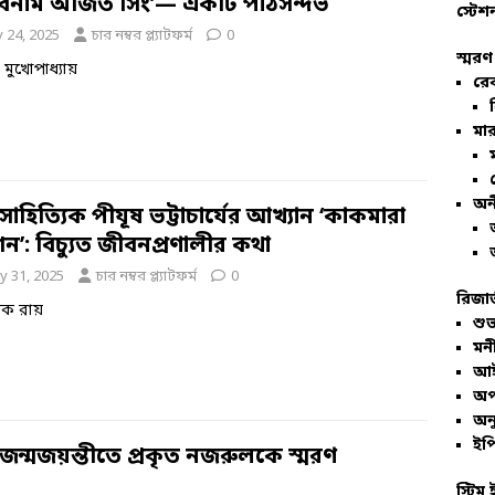
 বনাম অজিত সিং’— একটি পাঠসন্দর্ভ
স্টেশ
y 24, 2025
চার নম্বর প্ল্যাটফর্ম
0
স্মরণ
য মুখোপাধ্যায়
রে
মার
অন
াহিত্যিক পীযূষ ভট্টাচার্যের আখ্যান ‘কাকমারা
ন’: বিচ্যুত জীবনপ্রণালীর কথা
y 31, 2025
চার নম্বর প্ল্যাটফর্ম
0
রিজার
ীক রায়
শুভ
মনী
আই
অপ
অনু
ইপি
 জন্মজয়ন্তীতে প্রকৃত নজরুলকে স্মরণ
স্টিম 