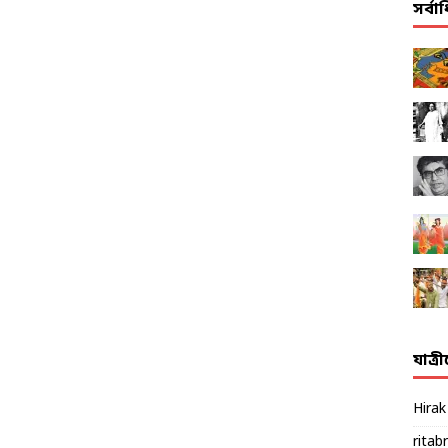
সর্ব
যাত্র
Hira
ritab