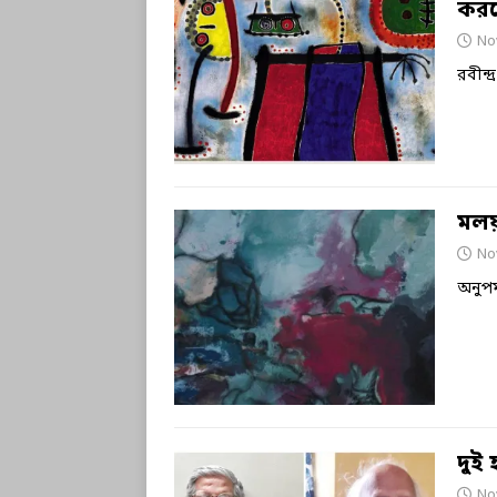
করত
No
রবীন্দ
মলয়
No
অনুপম
দুই 
No