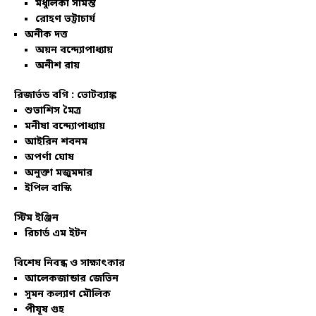
মধুলিকা সামন্ত
রোহণ ভট্টাচার্য
অনীক দত্ত
অয়ন বন্দ্যোপাধ্যায়
অনীশ রায়
রিজার্ভড বগি :
ভোটব্যাঙ্ক
শুভাশিস মৈত্র
মনীষা বন্দ্যোপাধ্যায়
আইরিন শবনম
অপর্ণা ঘোষ
অনুক্তা মজুমদার
ইপিল বাস্কি
স্টিম ইঞ্জিন
রিচার্ড এম ইটন
বিশেষ নিবন্ধ ও সাক্ষাৎকার
আলেকজান্ডার জেভিন
সুমন কল্যাণ মৌলিক
পীযূষ গুহ