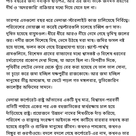
পাঁচ বছরের জন্য নবীকৃত ছাড়পত্র, আর এর জন্য তাকে জনমত গ্রহণের
দীর্ঘ ও ‘অদরকারি’ প্রক্রিয়ার মধ্যে দিয়ে যেতে হল না।
তারপর এতগুলো বছর ধরে ভেদান্তা-স্টারলাইট কাজ চালিয়েছে নির্বিঘ্নে।
পরিবেশের তোয়াক্কা না করেই স্মেল্টারগুলি চলেছে চব্বিশ গুণ সাত।
দূষিত হয়েছে বায়ুমণ্ডল। ধীরে ধীরে আরও নীচে নেমে গেছে ভূমিস্থ জলের
স্তর। নদীর জলে মিশেছে বিষ, ভেসে উঠছে মরা মাছ। জমির ফসল নষ্ট
হয়ে যাচ্ছে, ফলন কমে গেছে উল্লেখযোগ্য হারে। প্ল্যান্ট-পার্শ্বস্থ
গ্রামগুলিতে, বিশেষত গ্রামের বাচ্চাদের মধ্যে শ্বাসকষ্ট ও বিশেষ ধরনের
চর্মরোগের প্রকোপ দেখা দিচ্ছে, যা আগে ছিল না। বিপরীত দিকে,
পৃথিবীর পেটের ভেতর থেকে খুঁড়ে বের করা হয়েছে যে তাল তাল সোনা,
তা চূড়ো করে জমা হচ্ছিল যক্ষপুরীর রাজকোষে। আর জমা হচ্ছিল
মানুষের তীব্র অসন্তোষ, যা ফেটে পড়ল গত মঙ্গলবার, তুতিকোরিন
কালেক্টর অফিসের সামনে।
ভেদান্তা কর্পোরেট-রাষ্ট্র আঁতাতের একটি মুখ মাত্র, বিশ্বায়ন-পরবর্তী
প্রতিটি পর্যায়ে একের পর এক বহুজাতিকের স্বার্থরক্ষায় ঢাল হয়ে
দাঁড়িয়েছে রাষ্ট্র। প্রয়োজনে ‘উন্নয়ন’ নামের শিখণ্ডীকে দাঁড় করিয়ে,
পরিবেশ ও বাস্তুতন্ত্র সংরক্ষণ আইনকে পাশ কাটিয়ে বারবার তছনছ করা
হয়েছে প্রকৃতি ও প্রান্তিক মানুষের জীবন। কখনও পসকোয়, কখনও
সিঙ্গুর বা গুরগাঁওয়ে। বদলে বদলে গেছে কর্পোরেট-এর নাম, কখনও তার