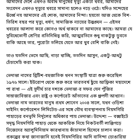
আমাদের দেশে এখনও অবধি মানুষের মৃত্যু একটা খবর, আমাদের
সংবেদন এখনও মৃত্যুর খবরে সামান্য হলেও নড়ে ওঠে। যদিও সন্দেহের
ঊর্ধ্বে নয় আমাদের এই শোক, আমাদের নিন্দা। হয়তো আজ থেকে বিশ-
তিরিশ বছর পর মৃত্যু, ধর্ষণ, সামাজিক ন্যায়ের উল্লঙ্ঘন — এইসব
খবরের আলাদা করে কোনও অর্থ থাকবে না আমাদের কাছে। আমরা যে
সুবিধেভোগী শ্রেণির প্রতিনিধিত্ব করি, আত্মরতিতে শুধু নাকটুকু ডুবতে
বাকি আছে তার, পুরোটা তলিয়ে যেতে আর খুব বেশি বাকি নেই।
তাও যতদিন ভেসে আছি, নাড়া খাচ্ছি, ততদিন আসুন, একটু-আধটু
চেঁচামেচি করা যাক।
ভেদান্তা নামের ব্রিটিশ-বহুজাতিক খনন সংস্থাটি যাত্রা শুরু করেছিল
১৯৭৬ সালে। ইউরোপ থেকে শুরু করে ভারতবর্ষ ছুঁয়ে আফ্রিকা মহাদেশে
পা রাখা — এই সুদীর্ঘ চার দশকে ভেদান্তা-র সফর যেন পুঁজির
সাম্রাজ্যবিস্তার এবং রাষ্ট্র ও কর্পোরেট আঁতাতের এক ধ্রুপদী আখ্যান।
ভেদান্তা নাম ভারতের মানুষ প্রথম শোনেন ২০০৪ সালে, যখন ওড়িশা
মাইনিং কর্পোরেশন লিমিটেড-এর সঙ্গে যৌথ ব্যবস্থাপনায় নিয়মগিরি
পাহাড়ের বনভূমি নির্মূলের অধিকার পায় ভেদান্তা। উদ্দেশ্য — বক্সাইটে
সমৃদ্ধ নিয়মগিরি পাহাড় থেকে আকরিক নিয়ে নিকটবর্তী লাঞ্জিগড়ে
নিজেদের অ্যালুমিনিয়াম কারখানায় কাঁচামাল হিসেবে চালান করা।
প্রকল্পের কথা জানাজানি হতেই নিয়মগিরির আদি বাসিন্দা ডোঙারিয়া