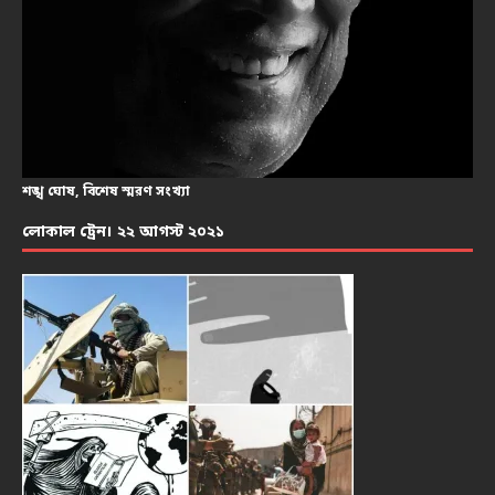
শঙ্খ ঘোষ, বিশেষ স্মরণ সংখ্যা
লোকাল ট্রেন। ২২ আগস্ট ২০২১