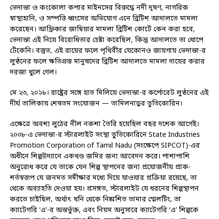
ভেদান্তা ও কংকোলা কপার মাইনসের বিরুদ্ধে নদী দূষণ, নাগরিক
স্বাস্থ্যহানি, ও সম্পত্তি ধ্বংসের অভিযোগ এনে ব্রিটিশ আদালতে মামলা
করেছেন। আফ্রিকার জাম্বিয়ার মামলা ব্রিটিশ কোর্টে কেন করা হবে,
ভেদান্তা এই নিয়ে বিরোধিতার চেষ্টা করেছিল, কিন্তু আদালতে তা ধোপে
টেঁকেনি। বস্তুত, এই রায়ের ফলে পৃথিবীর যেকোনও জায়গায় ভেদান্তা-র
লুণ্ঠনের ফলে ক্ষতিগ্রস্ত মানুষদের ব্রিটিশ আদালতে মামলা দায়ের করার
দরজা খুলে গেল।
মে ২৩, ২০১৮। রাষ্ট্রের সঙ্গে হাত মিলিয়ে ভেদান্তা-র কর্পোরেট লুণ্ঠনের এই
দীর্ঘ তালিকায় শেষতম সংযোজন — তামিলনাড়ুর তুতিকোরিন।
এক্ষেত্রে অবশ্য লুঠের নীল নকশা তৈরি হয়েছিল বছর দশেক আগেই।
২০০৮-এ ভেদান্তা-র স্টারলাইট সংস্থা তুতিকোরিনে State Industries
Promotion Corporation of Tamil Nadu (সংক্ষেপে SIPCOT)-এর
অধীনে শিল্পউদ্যানে একখণ্ড জমির জন্য আবেদন করে। পাশাপাশি
অনুরোধ করে যে তাকে যেন শিল্প স্থাপনের জন্য প্রয়োজনীয় প্রাক-
শর্তস্বরূপ যে জনমত সমীক্ষার মধ্যে দিয়ে যাওয়ার প্রক্রিয়া রয়েছে, তা
থেকে অব্যাহতি দেওয়া হয়। প্রসঙ্গত, স্টারলাইট যে ধরনের শিল্পস্থাপন
করতে চাইছিল, অর্থাৎ খনি থেকে নিষ্কাশিত তামার স্মেলটিং, তা
ক্যাটেগরি ‘এ’-র অন্তর্ভুক্ত, এবং নিয়ম অনুসারে ক্যাটেগরি ‘এ’ শিল্পকে