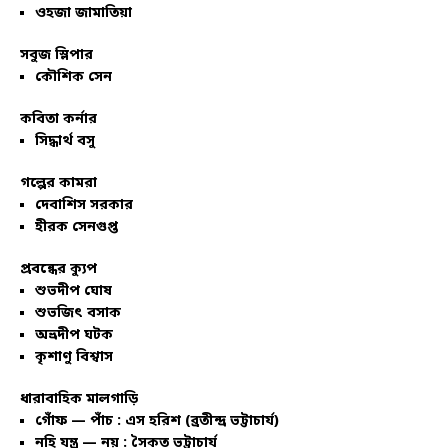
ওহজা জামাতিয়া
সবুজ স্লিপার
কৌশিক সেন
কবিতা কর্নার
সিদ্ধার্থ বসু
গল্পের কামরা
দেবাশিস সরকার
হীরক সেনগুপ্ত
প্রবন্ধের ক্যুপ
শুভদীপ ঘোষ
শুভজিৎ বসাক
অভ্রদীপ ঘটক
কৃশাণু বিশ্বাস
ধারাবাহিক মালগাড়ি
গোঁফ — পাঁচ : এস হরিশ (ব্রতীন্দ্র ভট্টাচার্য)
নহি যন্ত্র — নয় : সৈকত ভট্টাচার্য