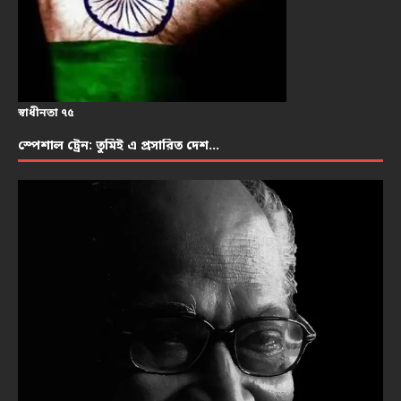
স্বাধীনতা ৭৫
স্পেশাল ট্রেন: তুমিই এ প্রসারিত দেশ…