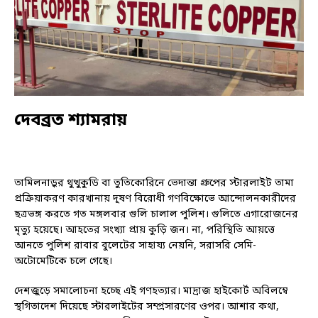
দেবব্রত শ্যামরায়
তামিলনাড়ুর থুত্থুকুডি বা তুতিকোরিনে ভেদান্তা গ্রুপের স্টারলাইট তামা
প্রক্রিয়াকরণ কারখানায় দূষণ বিরোধী গণবিক্ষোভে আন্দোলনকারীদের
ছত্রভঙ্গ করতে গত মঙ্গলবার গুলি চালাল পুলিশ। গুলিতে এগারোজনের
মৃত্যু হয়েছে। আহতের সংখ্যা প্রায় কুড়ি জন। না, পরিস্থিতি আয়ত্তে
আনতে পুলিশ রাবার বুলেটের সাহায্য নেয়নি, সরাসরি সেমি-
অটোমেটিকে চলে গেছে।
দেশজুড়ে সমালোচনা হচ্ছে এই গণহত্যার। মাদ্রাজ হাইকোর্ট অবিলম্বে
স্থগিতাদেশ দিয়েছে স্টারলাইটের সম্প্রসারণের ওপর। আশার কথা,