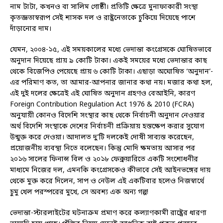
নাম টাটা, কখনও বা সালিম গোষ্ঠী। প্রতিটি ক্ষেত্রে মুনাফাকারী সংস্থা
কৃতজ্ঞতাস্বরূপ সেই শাসক দল ও রাষ্ট্রনেতাকে চুকিয়ে দিয়েছে পাশে
দাঁড়ানোর দাম।
যেমন, ২০০৪-১৫, এই সময়কালের মধ্যে ভেদান্তা কংগ্রেসকে ঘোষিতভাবে
অনুদান দিয়েছে প্রায় ৯ কোটি টাকা। একই সময়ের মধ্যে ভেদান্তার কাছ
থেকে বিজেপিও পেয়েছে প্রায় ৬ কোটি টাকা। এছাড়া অঘোষিত ‘অনুদান’-
এর পরিমাণ কত, তা আমার-আপনার জানার কথা নয়। মজার কথা হল,
এই দুই দলের ক্ষেত্রেই এই ঘোষিত অনুদান গ্রহণও বেআইনি, কারণ
Foreign Contribution Regulation Act 1976 & 2010 (FCRA)
অনুযায়ী কোনও বিদেশি সংস্থার কাছ থেকে নির্বাচনী অনুদান নেওয়ার
অর্থ বিদেশি সংস্থাকে দেশের নির্বাচনী প্রক্রিয়ায় হস্তক্ষেপ করার সুযোগ
উন্মুক্ত করে দেওয়া। আদালত দু’টি দলকেই দোষী সাব্যস্ত করেছেন,
প্রয়োজনীয় ব্যবস্থা নিতে বলেছেন। কিন্তু মোদি ক্ষমতায় আসার পর
২০১৬ সালের ফিনান্স বিল ও ২০১৮ ফেব্রুয়ারিতে একটি সংশোধনীর
মাধ্যমে নিজের দল, এমনকি কংগ্রেসকেও কীভাবে সেই আইনভঙ্গের দায়
থেকে মুক্ত করে দিলেন, সাপ ও নেউল এই একটিবার হলেও নিজস্বার্থে
চুমু খেল পরস্পরের মুখে, সে অবশ্য এক অন্য গল্প!
ভেদান্তা-স্টারলাইটের ঘটনাক্রম প্রমাণ করে কল্যাণকামী রাষ্ট্রের ধারণা