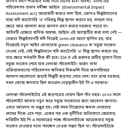
জনমত গ্রহণ পক্রিয়ার মধ্যে দিয়ে যেতেই হবে। অবশ্য, ২০০৬-এর
পরিবেশগত প্রভাব সমীক্ষা আইনে (Environmental Impact
Assessment act) আরেকটি কথাও বলা ছিল, কোনও শিল্পউদ্যানের
মধ্যে যদি ক্যাটেগরি ‘এ’ নথিবদ্ধ শিল্প স্থাপন করতে হয়, তাহলে তার
ক্ষেত্রে আর আলাদা করে জনমত গ্রহণ করার দরকার পড়বে না।
আইনটি এক্ষেত্রে খানিক অস্বচ্ছ, আইনে এই অবস্থাটির কথা বলা নেই —
যেখানে শিল্পউদ্যানটি যদি নিজেই ২০০৬-এর আগে স্থাপিত হয়, যার
নিজেরই নতুন আইন মোতাবেক green clearance বা সবুজ সংকেত
নেওয়া নেই, সেই শিল্পউদ্যানে যদি ক্যাটেগরি ‘এ’ শিল্প স্থাপন করতে হয়,
তার ক্ষেত্রে শর্তগুলি ঠিক কী হবে। EIA-র এই গুরুতর ত্রুটির সুযোগ নিয়ে
সবুজ সংকেত পেয়ে যায় ভেদান্তা-স্টারলাইট। অর্থাৎ তামা
প্রক্রিয়াকরণের পরিবেশগত ক্ষতিকর দিকগুলি নিয়ে জনপরিসরে
আলাপ-আলোচনা ছাড়াই শিল্পটি ছাড়পত্র পেয়ে গেল। মনে রাখা দরকার,
তখন কেন্দ্রে ক্ষমতায় ছিল কংগ্রেস-নেতৃত্বাধীন ইউ পি এ সরকার।
ভেদান্তা-স্টারলাইটের এই ছাড়পত্রের মেয়াদ ছিল পাঁচ বছর। ২০১৩ সালে
স্টারলাইট আবার নতুন করে সবুজ সংকেতের জন্য আবেদন জানায়।
এবার আবেদন না-মঞ্জুর হয়। সেই সময় নিজেদের ক্ষমতা-মেয়াদের
শেষের দিকে এসে পড়া, একের পর এক দুর্নীতির অভিযোগে জেরবার,
শক্তিহীন ইউ পি এ সরকারের পক্ষে স্টারলাইটকে আরেকবার সবুজ
সংকেত দেওয়ার মতো পদক্ষেপ নেওয়া সম্ভব ছিল না। স্টারলাইটকে