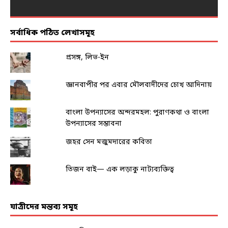
সর্বাধিক পঠিত লেখাসমূহ
প্রসঙ্গ, লিভ-ইন
জ্ঞানবাপীর পর এবার মৌলবাদীদের চোখ আদিনায়
বাংলা উপন্যাসের অন্দরমহল: পুরাণকথা ও বাংলা
উপন্যাসের সম্ভাবনা
জহর সেন মজুমদারের কবিতা
তিজন বাই— এক লড়াকু নাট্যব্যক্তিত্ব
যাত্রীদের মন্তব্য সমূহ