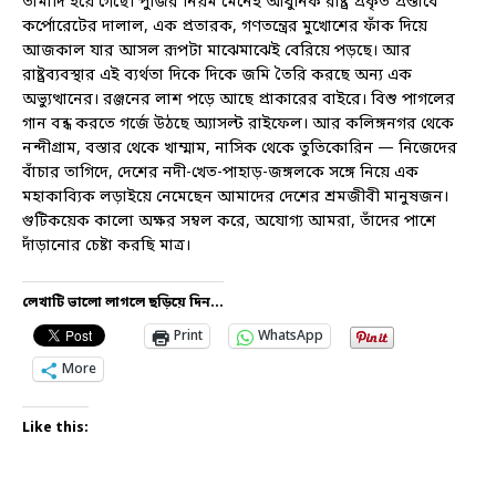
তামাদি হয়ে গেছে। পুঁজির নিয়ম মেনেই আধুনিক রাষ্ট্র প্রকৃত প্রস্তাবে
কর্পোরেটের দালাল, এক প্রতারক, গণতন্ত্রের মুখোশের ফাঁক দিয়ে
আজকাল যার আসল রূপটা মাঝেমাঝেই বেরিয়ে পড়ছে। আর
রাষ্ট্রব্যবস্থার এই ব্যর্থতা দিকে দিকে জমি তৈরি করছে অন্য এক
অভ্যুত্থানের। রঞ্জনের লাশ পড়ে আছে প্রাকারের বাইরে। বিশু পাগলের
গান বন্ধ করতে গর্জে উঠছে অ্যাসল্ট রাইফেল। আর কলিঙ্গনগর থেকে
নন্দীগ্রাম, বস্তার থেকে খাম্মাম, নাসিক থেকে তুতিকোরিন — নিজেদের
বাঁচার তাগিদে, দেশের নদী-খেত-পাহাড়-জঙ্গলকে সঙ্গে নিয়ে এক
মহাকাব্যিক লড়াইয়ে নেমেছেন আমাদের দেশের শ্রমজীবী মানুষজন।
গুটিকয়েক কালো অক্ষর সম্বল করে, অযোগ্য আমরা, তাঁদের পাশে
দাঁড়ানোর চেষ্টা করছি মাত্র।
লেখাটি ভালো লাগলে ছড়িয়ে দিন...
Print
WhatsApp
More
Like this: