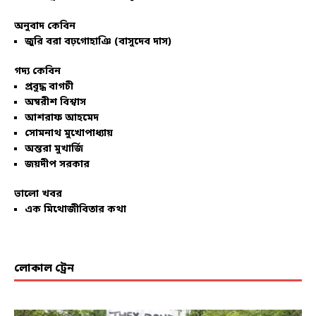
অনুবাদ কেবিন
জুরি বরা বঢ়গোহাঞি (বাসুদেব দাস)
গদ্য কেবিন
প্রবুদ্ধ বাগচী
অম্বরীশ বিশ্বাস
আশরাফ আহমেদ
সোমনাথ মুখোপাধ্যায়
অন্তরা মুখার্জি
জয়দীপ সরকার
ভালো খবর
এক মিথোজীবিতার কথা
লোকাল ট্রেন