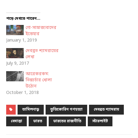
পড়ে দেখতে পারেন...
গো-সাম্রাজ্যবাদের
ইস্তেহার
January 1, 2019
দেবব্রত শ্যামরায়ের
লেখা
July 9, 2017
আরেকরকম:
ভিন্নচর্চার খোলা
উঠোন
October 1, 2018
তামিলনাড়ু
তুতিকোরিন গণহত্যা
দেবব্রত শ্যামরায়
বেদান্তা
ভারত
ভারতের রাজনীতি
স্টারলাইট