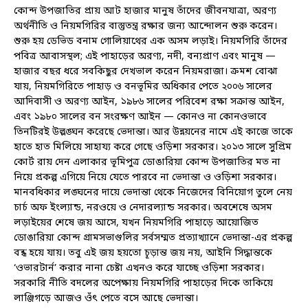
কোন্দ উপজাতির প্রায় আট হাজার মানুষ তাঁদের জীবনযাত্রা, অরণ্য
অর্থনীতি ও নিয়মগিরির বাস্তুতন্ত্র রক্ষার জন্য আন্দোলন শুরু করেন।
শুরু হয় ডেভিড বনাম গোলিয়াথের এক অসম লড়াই। নিয়মগিরি তাঁদের
পবিত্র আবাসস্থল; এই পাহাড়ের অরণ্য, নদী, বন্যপ্রাণ এবং মানুষ —
হাজার বছর ধরে সবকিছুর দেখভাল করেন নিয়মরাজা। ক্রমশ বোঝা
যায়, নিয়মগিরিতে পাহাড় ও বনভূমির অধিকার পেতে ২০০৬ সালের
আদিবাসী ও অরণ্য আইন, ১৯৮৬ সালের পরিবেশ রক্ষা সক্রান্ত আইন,
এবং ১৯৮০ সালের বন সংরক্ষণ আইন — কোনও না কোনওভাবে
তিনটিরই উল্লঙ্ঘন করেছে ভেদান্তা। আর উন্নয়নের নামে এই কাজে তাকে
হাতে হাত মিলিয়ে সাহায্য করে গেছে ওড়িশা সরকার। ২০১৩ সালে সুপ্রিম
কোর্ট রায় দেন এলাকার ভূমিপুত্র ডোঙারিয়া কোন্দ উপজাতির মত না
নিয়ে প্রকল্প এগিয়ে নিয়ে যেতে পারবে না ভেদান্তা ও ওড়িশা সরকার।
মানবধিকার লঙ্ঘনের দায়ে ভেদান্তা থেকে নিজেদের বিনিয়োগ তুলে নেয়
চার্চ অফ ইংল্যান্ড, নরওয়ে ও নেদারল্যান্ড সরকার। অবশেষে অসম
লড়াইয়ের শেষে জয় আসে, যখন নিয়মগিরি পাহাড়ে আয়োজিত
ডোঙারিয়া কোন্দ গ্রামসভাগুলির সর্বসম্মত প্রত্যাখ্যানে ভেদান্তা-এর প্রকল্প
বন্ধ হয়ে যায়। তবু এই জয় হয়তো চূড়ান্ত জয় নয়, আইনি সিদ্ধান্তকে
‘ওভারটার্ন’ করার নানা চেষ্টা এখনও করে যাচ্ছে ওড়িশা সরকার।
সরকারি নীতি বদলের অপেক্ষায় নিয়মগিরি পাহাড়ের দিকে তাকিয়ে
লাঞ্জিগড়ে আজও ওঁৎ পেতে বসে আছে ভেদান্তা।