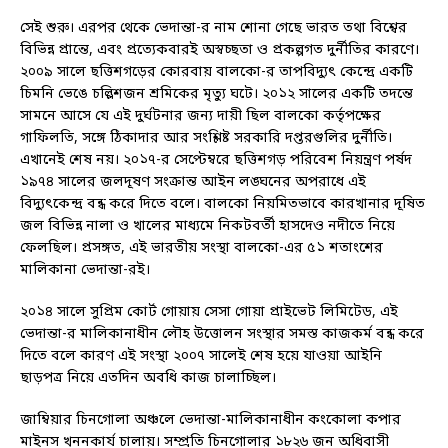
সেই শুরু। এরপর থেকে ভেদান্তা-র নাম শোনা গেছে ভারত তথা বিশ্বের
বিভিন্ন প্রান্তে, এবং প্রত্যেকবারই অস্বচ্ছতা ও প্রকল্পগত দুর্নীতির কারণে।
২০০৯ সালে ছত্তিশগড়ের কোরবায় বালকো-র তাপবিদ্যুৎ কেন্দ্রে একটি
চিমনি ভেঙে চল্লিশজন শ্রমিকের মৃত্যু ঘটে। ২০১২ সালের একটি তদন্তে
সামনে আসে যে এই দুর্ঘটনার জন্য দায়ী ছিল বালকো কর্তৃপক্ষের
গাফিলতি, সঙ্গে ঠিকাদার আর সংশ্লিষ্ট সরকারি দপ্তরগুলির দুর্নীতি।
এখানেই শেষ নয়। ২০১৭-র সেপ্টেম্বরে ছত্তিশগড় পরিবেশ নিয়ন্ত্রণ পর্ষদ
১৯৭৪ সালের জলদূষণ সংক্রান্ত আইন লঙ্ঘনের অপরাধে এই
বিদ্যুৎকেন্দ্র বন্ধ করে দিতে বলে। বালকো নিয়মিতভাবে কারখানার দূষিত
জল বিভিন্ন নালা ও খালের মাধ্যমে নিকটবর্তী হাসদেও নদীতে নিয়ে
ফেলছিল। প্রসঙ্গত, এই ভারতীয় সংস্থা বালকো-এর ৫১ শতাংশের
মালিকানা ভেদান্তা-রই।
২০১৪ সালে সুপ্রিম কোর্ট গোয়ায় সেসা গোয়া প্রাইভেট লিমিটেড, এই
ভেদান্তা-র মালিকানাধীন লৌহ উত্তোলন সংস্থার সমস্ত কাজকর্ম বন্ধ করে
দিতে বলে কারণ এই সংস্থা ২০০৭ সালেই শেষ হয়ে যাওয়া আইনি
ছাড়পত্র নিয়ে এতদিন অবধি কাজ চালাচ্ছিল।
জাম্বিয়ার চিনগোলা অঞ্চলে ভেদান্তা-মালিকানাধীন কংকোলা কপার
মাইনস খননকার্য চালায়। সম্প্রতি চিনগোলার ১৮২৬ জন অধিবাসী