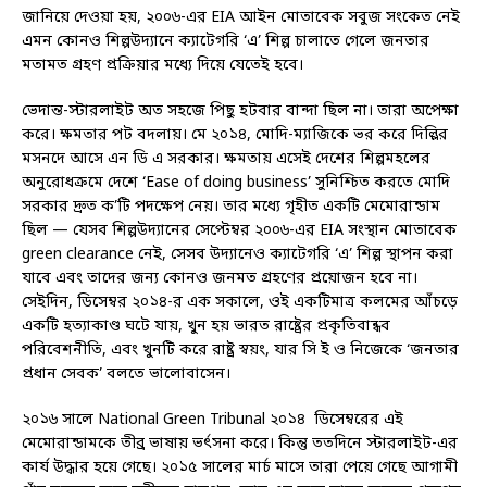
জানিয়ে দেওয়া হয়, ২০০৬-এর EIA আইন মোতাবেক সবুজ সংকেত নেই
এমন কোনও শিল্পউদ্যানে ক্যাটেগরি ‘এ’ শিল্প চালাতে গেলে জনতার
মতামত গ্রহণ প্রক্রিয়ার মধ্যে দিয়ে যেতেই হবে।
ভেদান্ত-স্টারলাইট অত সহজে পিছু হটবার বান্দা ছিল না। তারা অপেক্ষা
করে। ক্ষমতার পট বদলায়। মে ২০১৪, মোদি-ম্যাজিকে ভর করে দিল্লির
মসনদে আসে এন ডি এ সরকার। ক্ষমতায় এসেই দেশের শিল্পমহলের
অনুরোধক্রমে দেশে ‘Ease of doing business’ সুনিশ্চিত করতে মোদি
সরকার দ্রুত ক’টি পদক্ষেপ নেয়। তার মধ্যে গৃহীত একটি মেমোরান্ডাম
ছিল — যেসব শিল্পউদ্যানের সেপ্টেম্বর ২০০৬-এর EIA সংস্থান মোতাবেক
green clearance নেই, সেসব উদ্যানেও ক্যাটেগরি ‘এ’ শিল্প স্থাপন করা
যাবে এবং তাদের জন্য কোনও জনমত গ্রহণের প্রয়োজন হবে না।
সেইদিন, ডিসেম্বর ২০১৪-র এক সকালে, ওই একটিমাত্র কলমের আঁচড়ে
একটি হত্যাকাণ্ড ঘটে যায়, খুন হয় ভারত রাষ্ট্রের প্রকৃতিবান্ধব
পরিবেশনীতি, এবং খুনটি করে রাষ্ট্র স্বয়ং, যার সি ই ও নিজেকে ‘জনতার
প্রধান সেবক’ বলতে ভালোবাসেন।
২০১৬ সালে National Green Tribunal ২০১৪ ডিসেম্বরের এই
মেমোরান্ডামকে তীব্র ভাষায় ভর্ৎসনা করে। কিন্তু ততদিনে স্টারলাইট-এর
কার্য উদ্ধার হয়ে গেছে। ২০১৫ সালের মার্চ মাসে তারা পেয়ে গেছে আগামী