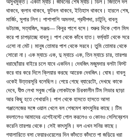
অসুখমুক্ত। একটা ম্যাচ। জীবনের শেষ ম্যাচ। ডিল। জিতলে দল
থাকবে, ক্লাব থাকবে, ফুটবল থাকবে, ইতিহাস থাকবে। হারলে শেষ,
মার্জিং, সুপার লিগ। পাশাপাশি অমলদা, প্রদীপদা, চাটুনি, বাবলু
ভটচাজ, সত্যজিৎ, সঞ্জয়— কিবুর পাশে বসে। শুরুর দিকে গোল মিস
করে পা চাপড়াচ্ছে বাবলু। পাশ থেকে কাঁধে হাত। ফর্ম্যাট থেকে সরে
এসো না মেট। মানুষ তোমার পাশ থেকে সরবে। তুমি তোমার থেকে
সোরো না। এক ম্যাচে এক, দু ম্যাচে এক, তিন ম্যাচে চার, তারপর
ধরাছোঁয়ার বাইরে চলে যাবে একদিন। দেবজিৎ মজুমদার বলটা ফিস্ট
করে বার করে দিলে ক্লিয়ার করছে আরেক দেবজিৎ। ঘোষ। বাবলু
ওকেই উত্তরসূরি বলেছিল। পেয়ে গেছে ব্যারেটো, দেখছে কাকে
দেবে, যীশু লেখা সবুজ গেঞ্জি লোকটাকে চিরকালীন টিম লিডার ছাড়া
আর কিছু হতে শেখায়নি। পাশ থেকে হাসতে হাসতে আসা
গঞ্জালেজের সঙ্গে ওয়াল খেলে বল শেষমেশ কাৎসুমির কাছে। টিম
বদলালেও আমাদের এগেইনস্টে গোল করলেও ও কোনও সেলিব্রেশন
করেনি তারপর থেকে। সেই কাৎসুমি। বল এখন সনির কাছে।
গ্যালারিতে বসা ফেয়ারওয়েলের দিন কাঁদতে কাঁদতে পা জড়িয়ে ধরা