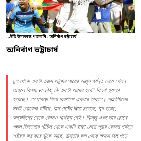
...ইতি উমাকান্ত পালোধি : অনির্বাণ ভট্টাচার্য
অনির্বাণ
ভট্টাচার্য
চুল থেকে একটা তরাস আনন্দর পায়ের আঙুল পর্যন্ত নেমে গেল।
তাহলে বিপজ্জনক কিছু কি একটা আমার হবে? কিংবা হয়তো
হয়েছে। সে ঘাবড়ে গিয়ে চারপাশে একবার তাকাল। প্রতিদিনের
মতই লোকেরা হাঁটছে, বাস মোটর রিক্সা চলেছে, শব্দ হচ্ছে,
অন্যদিনের থেকে কোনও পার্থক্য নেই। কিন্তু এখন তার চোখে
পড়ল তিনতলার পাঁচিল থেকে একটি বাচ্চা মেয়ে প্রায় কোমর পর্যন্ত
শরীরটা বার করে ঝুঁকে আছে, রাস্তার কল থেকে অযথা জল পড়ে