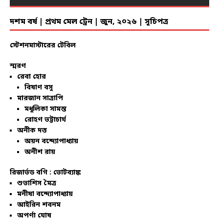
দশম বর্ষ | প্রথম মেল ট্রেন | জুন, ২০২৬ | সূচিপত্র
স্টেশনমাস্টারের টেবিল
স্মরণ
রেবা হোর
বিষাণ বসু
মারজান সাত্রাপি
মধুলিকা সামন্ত
রোহণ ভট্টাচার্য
অনীক দত্ত
অয়ন বন্দ্যোপাধ্যায়
অনীশ রায়
রিজার্ভড বগি :
ভোটব্যাঙ্ক
শুভাশিস মৈত্র
মনীষা বন্দ্যোপাধ্যায়
আইরিন শবনম
অপর্ণা ঘোষ