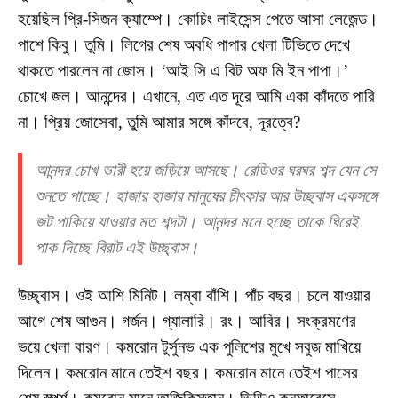
হয়েছিল প্রি-সিজন ক্যাম্পে। কোচিং লাইসেন্স পেতে আসা লেজেন্ড।
পাশে কিবু। তুমি। লিগের শেষ অবধি পাপার খেলা টিভিতে দেখে
থাকতে পারলেন না জোস। ‘আই সি এ বিট অফ মি ইন পাপা।’
চোখে জল। আনন্দের। এখানে, এত এত দূরে আমি একা কাঁদতে পারি
না। প্রিয় জোসেবা, তুমি আমার সঙ্গে কাঁদবে, দূরত্বে?
আনন্দর চোখ ভারী হয়ে জড়িয়ে আসছে। রেডিওর ঘরঘর শব্দ যেন সে
শুনতে পাচ্ছে। হাজার হাজার মানুষের চীৎকার আর উচ্ছ্বাস একসঙ্গে
জট পাকিয়ে যাওয়ার মত শব্দটা। আনন্দর মনে হচ্ছে তাকে ঘিরেই
পাক দিচ্ছে বিরাট এই উচ্ছ্বাস।
উচ্ছ্বাস। ওই আশি মিনিট। লম্বা বাঁশি। পাঁচ বছর। চলে যাওয়ার
আগে শেষ আগুন। গর্জন। গ্যালারি। রং। আবির। সংক্রমণের
ভয়ে খেলা বারণ। কমরোন টুর্সুনভ এক পুলিশের মুখে সবুজ মাখিয়ে
দিলেন। কমরোন মানে তেইশ বছর। কমরোন মানে তেইশ পাসের