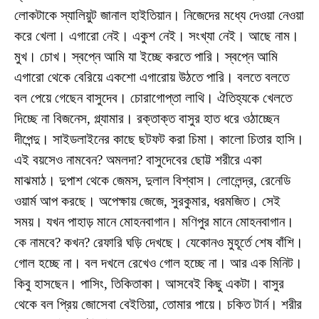
লোকটাকে স্যালিয়ুট জানাল হাইতিয়ান। নিজেদের মধ্যে দেওয়া নেওয়া
করে খেলা। এগারো নেই। একুশ নেই। সংখ্যা নেই। আছে নাম।
মুখ। চোখ। স্বপ্নে আমি যা ইচ্ছে করতে পারি। স্বপ্নে আমি
এগারো থেকে বেরিয়ে একশো এগারোয় উঠতে পারি। বলতে বলতে
বল পেয়ে গেছেন বাসুদেব। চোরাগোপ্তা লাথি। ঐতিহ্যকে খেলতে
দিচ্ছে না বিজনেস, গ্ল্যামার। রক্তাক্ত বাসুর হাত ধরে ওঠাচ্ছেন
দীপেন্দু। সাইডলাইনের কাছে ছটফট করা চিমা। কালো চিতার হাসি।
এই বয়সেও নামবেন? অমলদা? বাসুদেবের ছোট্ট শরীরে একা
মাঝমাঠ। দুপাশ থেকে জেমস, দুলাল বিশ্বাস। লোলেন্দ্র, রেনেডি
ওয়ার্ম আপ করছে। অপেক্ষায় জেজে, সুরকুমার, ধরমজিত। সেই
সময়। যখন পাহাড় মানে মোহনবাগান। মণিপুর মানে মোহনবাগান।
কে নামবে? কখন? রেফারি ঘড়ি দেখছে। যেকোনও মুহূর্তে শেষ বাঁশি।
গোল হচ্ছে না। বল দখলে রেখেও গোল হচ্ছে না। আর এক মিনিট।
কিবু হাসছেন। পাসিং, তিকিতাকা। আসবেই কিছু একটা। বাসুর
থেকে বল প্রিয় জোসেবা বেইতিয়া, তোমার পায়ে। চকিত টার্ন। শরীর