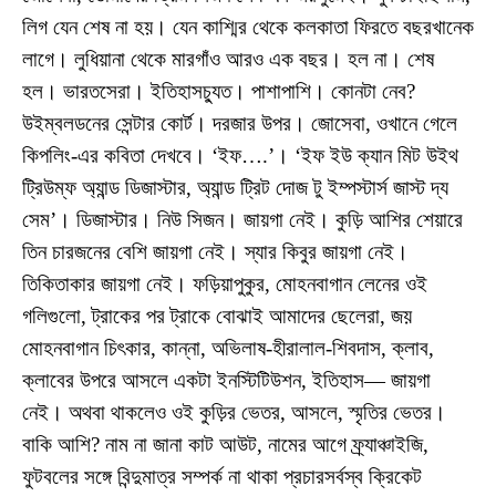
লিগ যেন শেষ না হয়। যেন কাশ্মির থেকে কলকাতা ফিরতে বছরখানেক
লাগে। লুধিয়ানা থেকে মারগাঁও আরও এক বছর। হল না। শেষ
হল। ভারতসেরা। ইতিহাসচ্যুত। পাশাপাশি। কোনটা নেব?
উইম্বলডনের সেন্টার কোর্ট। দরজার উপর। জোসেবা, ওখানে গেলে
কিপলিং-এর কবিতা দেখবে। ‘ইফ….’। ‘ইফ ইউ ক্যান মিট উইথ
ট্রিউম্ফ অ্যান্ড ডিজাস্টার, অ্যান্ড ট্রিট দোজ টু ইম্পস্টার্স জাস্ট দ্য
সেম’। ডিজাস্টার। নিউ সিজন। জায়গা নেই। কুড়ি আশির শেয়ারে
তিন চারজনের বেশি জায়গা নেই। স্যার কিবুর জায়গা নেই।
তিকিতাকার জায়গা নেই। ফড়িয়াপুকুর, মোহনবাগান লেনের ওই
গলিগুলো, ট্রাকের পর ট্রাকে বোঝাই আমাদের ছেলেরা, জয়
মোহনবাগান চিৎকার, কান্না, অভিলাষ-হীরালাল-শিবদাস, ক্লাব,
ক্লাবের উপরে আসলে একটা ইনস্টিটিউশন, ইতিহাস— জায়গা
নেই। অথবা থাকলেও ওই কুড়ির ভেতর, আসলে, স্মৃতির ভেতর।
বাকি আশি? নাম না জানা কাট আউট, নামের আগে ফ্র্যাঞ্চাইজি,
ফুটবলের সঙ্গে বিন্দুমাত্র সম্পর্ক না থাকা প্রচারসর্বস্ব ক্রিকেট