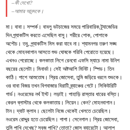
–কী দেখো?
–আমার আনন্দকে।
মা। বাবা। সম্পর্ক। বাবলু ভটচাজের সময়ে পারিবারিক ট্র্যাজেডির
দিন প্র্যাকটিস করতে এসেছিল বাসু। শরীরে শোক, পোশাকে
অশৌচ। তবু, প্র্যাকটিস মিস করা যাবে না। শ্যামনগর তরুণ সঙ্ঘ
থেকে মোহনবাগান আসতে শুভ ঘোষকে গরিবি পেরোতে হয়েছে।
এখনও পেরোচ্ছে। কলকাতা লিগে রেনবো এফসি ম্যাচে নামা উনিশ
বছরের ছেলেটা। মিনার্ভা। সেই অষ্টআশি মিনিট। স্পিড। তিন
কাঠি। পাশে আশুতোষ। প্রিয় জোসেবা, তুমি জড়িয়ে ধরলে শুভকে।
ওর বাবা বিজয় তখন বিগবাজার বিরাটি ব্র্যাঞ্চের গেটে। সিকিউরিটি
গার্ড। নওরেমের নর্থ ইস্ট। লড়াই। পাহাড়ি রাস্তার ধারের বস্তি।
কেরল ব্লাস্টার থেকে কলকাতায়। লিয়েন। কেন? মোহনবাগান।
টান। দ্যাট ক্লাব। ছেলেটা নিজে থেকেই খেলতে চেয়েছিল।
নওরেম রোদ্দুর হতে চেয়েছিল। পাপা। সেনেগাল। প্রিয় জোসেবা,
তুমি পাখি দেখেছ? সবুজ পাখি? তোতা? জোস ব্যারেটো। আলাপ