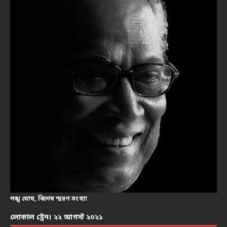
শঙ্খ ঘোষ, বিশেষ স্মরণ সংখ্যা
লোকাল ট্রেন। ২২ আগস্ট ২০২১