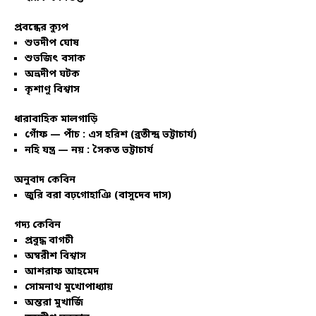
প্রবন্ধের ক্যুপ
শুভদীপ ঘোষ
শুভজিৎ বসাক
অভ্রদীপ ঘটক
কৃশাণু বিশ্বাস
ধারাবাহিক মালগাড়ি
গোঁফ — পাঁচ : এস হরিশ (ব্রতীন্দ্র ভট্টাচার্য)
নহি যন্ত্র — নয় : সৈকত ভট্টাচার্য
অনুবাদ কেবিন
জুরি বরা বঢ়গোহাঞি (বাসুদেব দাস)
গদ্য কেবিন
প্রবুদ্ধ বাগচী
অম্বরীশ বিশ্বাস
আশরাফ আহমেদ
সোমনাথ মুখোপাধ্যায়
অন্তরা মুখার্জি