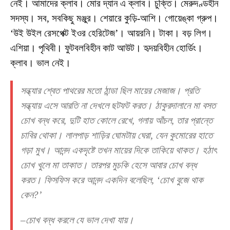
নেই। আমাদের ক্লাব। মোর দ্যান এ ক্লাব। চুক্তি। মেরুদণ্ডহীন
সদস্য। সব, সবকিছু মঞ্জুর। শেয়ারে কুড়ি-আশি। গোয়েঙ্কা গ্রুপ।
‘উই উইল রেসপেক্ট ইওর হেরিটেজ’। আয়রনি। টাকা। বড় লিগ।
এশিয়া। পৃথিবী। ফুটবলবিহীন কাট আউট। হৃদয়বিহীন হোর্ডিং।
ক্লাব। ভাল নেই।
সন্ধ্যার শ্বেত পাথরের মতো ঠান্ডা ছিল মায়ের মেজাজ। প্রতি
সন্ধ্যায় এসে আরতি না দেখলে ছটফট করত। ঠাকুরদালানে মা বসত
চোখ বন্ধ করে, দুটি হাত কোলে রেখে, গলায় আঁচল, তার প্রান্তে
চাবির থোকা। লালপাড় শাড়ির ঘোমটায় ঘেরা, যেন কুমোরের হাতে
গড়া মুখ। আনন্দ একদৃষ্টে তখন মায়ের দিকে তাকিয়ে থাকত। হঠাৎ
চোখ খুলে মা তাকাত। তারপর মুচকি হেসে আবার চোখ বন্ধ
করত। ফিসফিস করে আনন্দ একদিন বলেছিল, ‘চোখ বুজে থাক
কেন?’
–চোখ বন্ধ করলে যে ভাল দেখা যায়।