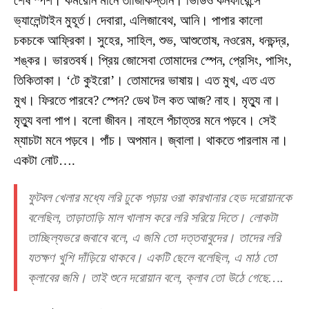
শেষ স্পর্শ। কমরোন মানে তাজিকিস্তান। ভিডিও কনফারেন্সে
ভ্যালেন্টাইন মুহূর্ত। দেবারা, এলিজাবেথ, আনি। পাপার কালো
চকচকে আফ্রিকা। সুহের, সাহিল, শুভ, আশুতোষ, নওরেম, ধনচন্দ্র,
শঙ্কর। ভারতবর্ষ। প্রিয় জোসেবা তোমাদের স্পেন, প্রেসিং, পাসিং,
তিকিতাকা। ‘টে কুইরো’। তোমাদের ভাষায়। এত মুখ, এত এত
মুখ। ফিরতে পারবে? স্পেন? ডেথ টল কত আজ? নাহ। মৃত্যু না।
মৃত্যু বলা পাপ। বলো জীবন। নাহলে পঁচাত্তর মনে পড়বে। সেই
ম্যাচটা মনে পড়বে। পাঁচ। অপমান। জ্বালা। থাকতে পারলাম না।
একটা নোট….
ফুটবল খেলার মধ্যে লরি ঢুকে পড়ায় ওরা কারখানার হেড দরোয়ানকে
বলেছিল, তাড়াতাড়ি মাল খালাস করে লরি সরিয়ে দিতে। লোকটা
তাচ্ছিল্যভরে জবাবে বলে, এ জমি তো দত্তবাবুদের। তাদের লরি
যতক্ষণ খুশি দাঁড়িয়ে থাকবে। একটি ছেলে বলেছিল, এ মাঠ তো
ক্লাবের জমি। তাই শুনে দরোয়ান বলে, ক্লাব তো উঠে গেছে….