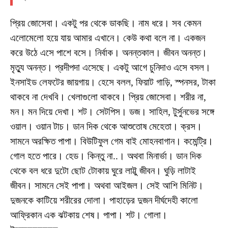
প্রিয় জোসেবা। একটু পর থেকে ডাকছি। নাম ধরে। সব কেমন
এলোমেলো হয়ে যায় আমার এখানে। কেউ কথা বলে না। একজন
করে উঠে এসে পাশে বসে। নির্বাক। অনন্তকাল। জীবন অনন্ত।
মৃত্যু অনন্ত। প্রদীপদা এসেছে। একটু আগে চুনিদাও এসে বসল।
ইনসাইড লেফটের জায়গায়। হেসে বলল, ফিয়াট গাড়ি, স্পনসর, টাকা
থাকবে না দেখবি। খেলাগুলো থাকবে। প্রিয় জোসেবা। শরীর না,
মন। মন দিয়ে দেখা। শট। সেটপিস। ডজ। সাহিল, টুর্সুনভের সঙ্গে
ওয়াল। ওয়ান টাচ। ডান দিক থেকে আশুতোষ মেহেতা। ক্রস।
সামনে অরক্ষিত পাপা। বিউটিফুল গেম বাই মোহনবাগান। কমেন্ট্রি।
গোল হতে পারে। হেড। কিন্তু না..। অথবা মিনার্ভা। ডান দিক
থেকে বল ধরে দুটো ছোট টোকায় ঘুরে লাট্টু জীবন। ঘুড়ি লাটাই
জীবন। সামনে সেই পাপা। অথবা আইজল। সেই আশি মিনিট।
দুজনকে কাটিয়ে শরীরের দোলা। পাহাড়ের দুজন দীর্ঘদেহী কালো
আফ্রিকান এক ঝটকায় শেষ। পাপা। শট। গোলা।