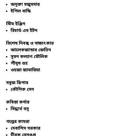
অনুক্তা মজুমদার
ইপিল বাস্কি
স্টিম ইঞ্জিন
রিচার্ড এম ইটন
বিশেষ নিবন্ধ ও সাক্ষাৎকার
আলেকজান্ডার জেভিন
সুমন কল্যাণ মৌলিক
পীযূষ গুহ
ওহজা জামাতিয়া
সবুজ স্লিপার
কৌশিক সেন
কবিতা কর্নার
সিদ্ধার্থ বসু
গল্পের কামরা
দেবাশিস সরকার
হীরক সেনগুপ্ত