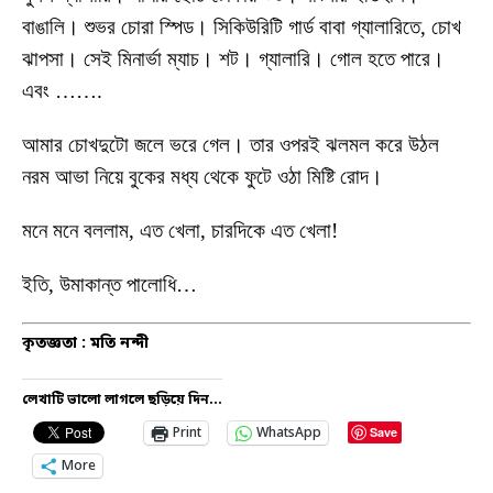
বাঙালি। শুভর চোরা স্পিড। সিকিউরিটি গার্ড বাবা গ্যালারিতে, চোখ
ঝাপসা। সেই মিনার্ভা ম্যাচ। শট। গ্যালারি। গোল হতে পারে।
এবং …….
আমার চোখদুটো জলে ভরে গেল। তার ওপরই ঝলমল করে উঠল
নরম আভা নিয়ে বুকের মধ্য থেকে ফুটে ওঠা মিষ্টি রোদ।
মনে মনে বললাম, এত খেলা, চারদিকে এত খেলা!
ইতি, উমাকান্ত পালোধি…
কৃতজ্ঞতা : মতি নন্দী
লেখাটি ভালো লাগলে ছড়িয়ে দিন...
Save
Print
WhatsApp
More