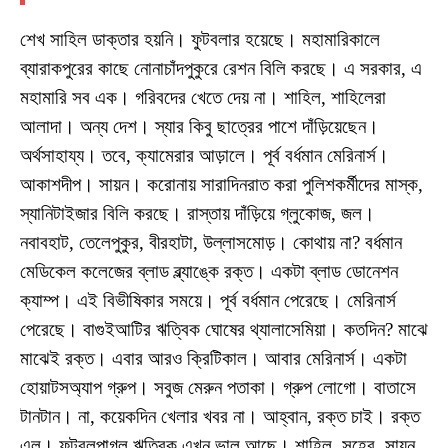
শেখ সাহিল ডাক্তার হয়নি। ফুটবলার হয়েছে। মহামারিকালে
ব্যারাকপুরের কাছে নোনাচাঁদপুকুরে রেশন বিলি করছে। এ সরকার, এ
মহামারি সব এক। গরিবদের খেতে দেয় না। শাহিল, শাহিলেরা
আলাদা। অন্য দেশ। স্যার কিবু ছাত্রের পাশে দাঁড়িয়েছেন।
অর্থসাহায্য। তবে, ক্যামেরার আড়ালে। পূর্ব বর্ধমান মেরিনার্স।
আকাশদীপ। সায়ন। করোনায় সারাদিনরাত করা পুলিশকর্মীদের মাস্ক,
স্যানিটাইজার বিলি করছে। রাস্তায় দাঁড়িয়ে গ্লুকোজ, জল।
নবাবহাট, তেলেপুকুর, বীরহাটা, উল্লাসমোড়। কোথায় না? বর্ধমান
মেডিকেল কলেজের ব্লাড ব্ল্যাঙ্কে রক্ত। একটা ব্লাড ডোনেশন
ক্যাম্প। এই বিভীষিকার সময়ে। পূর্ব বর্ধমান পেরেছে। মেরিনার্স
পেরেছে। বাগুইআটির ঋত্বিক ঘোষের থ্যালাসেমিয়া। কতদিন? মাঝে
মাঝেই রক্ত। এবার আরও ক্রিটিকাল। আবার মেরিনার্স। একটা
হোয়াটসঅ্যাপ গ্রুপ। সবুজ মেরুন পতাকা। গ্রুপ লোগো। বাতাসে
টানটান। না, কয়েকদিন খেলার খবর না। আহ্বান, রক্ত চাই। রক্ত
এল। ফুটবলপাগল ঋত্বিক এখন ভাল আছে। শাহিল, সুহের, সায়ন,