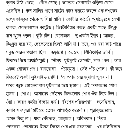
ক্লাব উঠে গেছে। বেঁচে গেছে। ভাস্কর সেনাপতি ওড়িশা থেকে
এসেছিল। গঙ্গা মালির পাশে মাঠের কাজ করতে করতে এক দশকের
মধ্যে ভাস্কর থেকে ভাসিয়া মালি। ভোটার কার্ডের অ্যাড্রেসে লেখা
থাকত, মোহনবাগান গ্রাউন্ড। ভিক্টোরিয়ার কাছে একটা গাছে টিঙ্কু
দাস ঝুলে পড়ল। বুড়ি চাঁদ। বেনোজল। দু একটা ইঁদুর। আচ্ছা,
টিঙ্কুর ঘরে বউ, ছেলেমেয়ে ছিল? জানি না। তবে, ওর মরা কাঠ গায়ে
সবুজ মেরুন পতাকা ছিল। জড়ানো। ২০১৭। শিলিগুড়ির ডার্বি।
ফিরতে গিয়ে অ্যাক্সিডেন্ট। সৌম্য, ফুটফুটে ছেলেটা, চলে গেল। আর
একটা বোকার গল্প। রামবোকা। পঁচাত্তর। সেই পাঁচ গোল। কী করে
ফিরবে? একটা সুইসাইড নোট। ‘এ অপমানের জ্বালা ভুলব না।
পরের জন্মে মোহনবাগান ফুটবলার হয়ে জন্মাব। এই অপমানের শোধ
তুলব’। শোধ। আমাদের সেইসব দিনগুলোর শোধ ওঁরা নিয়ে নিল।
ওঁরা। কারণ কর্তার ইচ্ছায় কর্ম। ‘বিশেষ পরিকল্পনা’। শুনেছিলাম,
ক্লাব সদস্যরা মিটিংয়ে তেমন আপত্তি করেননি। প্রাক্তনেরাও
তেমন কিছু না। যারা কেঁদেছে, আড়ালে। অবিশ্বাস। প্রিয়
জোসেবা, তোমাদের ড্রিম সিজন শেষ এক মরসুমেই। খুব চাইছিলাম,