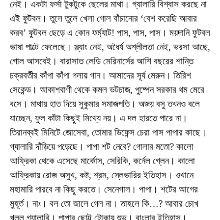
নেই। একটা ফর্সা টুকটুকে ছেলের মাথা। গ্যালারি বিশ্বাস করছে না
এই ফুটবল। তুলে তুলে খেলা গোল বাঁচানোর ‘বেশ করেছি আবার
করব’ ফুটবল ছেড়ে এ কোন ফর্ম্যাট! পাস, পাস, পাস। ময়দানি ফুটবল
ভাষা পাল্টে ফেলেছে। স্ল্যাং নেই, অধৈর্য অশ্লীলতা নেই, ভরসা আছে,
গোল আসবেই। বারাসাত লেডি মেরিনার্সের আশি বছরের শান্তি
চক্রবর্তীর কাঁপা কাঁপা গলায় গান। আমাদের সূর্য মেরুন। তিরিশ
সেকেন্ড। আকাশবাণী থেকে কমল ভটচাজ, পুষ্পেন সরকার থম মেরে
বসে। মাথায় হাত দিয়ে সুকুমার সমাজপতি। অজয় বসু তখনও বলে
যাচ্ছেন, ফুল কাঁটা কিছুই মিথ্যে নয়। এ দল হারতে পারে না।
তিরানব্বই মিনিটে জোসেবা, তোমার ডিফেন্স চেরা পাস পাপার কাছে।
গ্যালারি দাঁড়িয়ে পড়েছে। পাপা শট নেবে? গোলার মতো? কালো
আফ্রিকা থেকে এসেছে মার্কোস, সেরিকি, কর্নেল গ্লেন। কালো
আফ্রিকায় রোজ অসুখ, কষ্ট, শ্রম, স্লেভারির ইতিহাস। ওখানে
মহামারি পারবে না কিছু করতে। সেনেগাল। পাপা। শটের আগের
মুহূর্ত। নাঃ। বল তো জালে গেল না। তাহলে কি…? আবার চোখ
খুলল গ্যালারি। পাপার ছোট্ট টোকায় শুভ। বাংলার ইতিহাস।