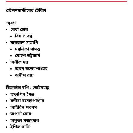
স্টেশনমাস্টারের টেবিল
স্মরণ
রেবা হোর
বিষাণ বসু
মারজান সাত্রাপি
মধুলিকা সামন্ত
রোহণ ভট্টাচার্য
অনীক দত্ত
অয়ন বন্দ্যোপাধ্যায়
অনীশ রায়
রিজার্ভড বগি :
ভোটব্যাঙ্ক
শুভাশিস মৈত্র
মনীষা বন্দ্যোপাধ্যায়
আইরিন শবনম
অপর্ণা ঘোষ
অনুক্তা মজুমদার
ইপিল বাস্কি