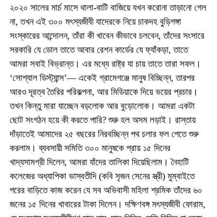
২০২০ সালের মার্চ মাসে থালা-বাটি বাজিয়ে যখন করোনা তাড়ানো গেল
না, তখন এই ৩০০ মৎস্যজীবী যাদেরকে নিয়ে চাকদহ বুড়িগঙ্গা
সংস্কারের আন্দোলন, তাঁরা কী খাবেন কীভাবে চলবেন, তাঁদের সংসারে
সরকারি যে ডোল তাতে আবার রেশন কার্ডের যে ফ্যাঁকড়া, তাতে
আমরা সবাই বিভ্রান্ত। এর মধ্যে রাষ্ট্র যা চায় তাতে তারা সফল।
‘সোশ্যাল ডিস্ট্যান্স’— একেই গ্রামেগঞ্জে মানুষ বিচ্ছিন্ন, তারপর
আরও দূরত্ব তৈরির পরিকল্পনা, আর মিডিয়াকে দিয়ে ভয়ের প্রচার।
তখন কিন্তু মারা যাচ্ছেন বড়লোক আর বুড়োলোক। আমরা একটা
ছোট সংগঠন হয়ে কী করতে পারি? শুরু হল অসম লড়াই। রাস্তায়
দাঁড়াতেই আমাদের ২৫ বছরের নিরবচ্ছিন্ন পথ চলার ফল পেতে শুরু
করলাম। ব্যবসায়ী সমিতি ৩০০ মানুষকে প্রায় ১৫ দিনের
খাদ্যসামগ্রী দিলেন, আমরা যাঁদের তালিকা দিয়েছিলাম। নৈহাটি
কলেজের অধ্যাপিকা ভাস্বতীদি (কবি সৃজন সেনের স্ত্রী) মুম্বাইতে
পরের বাড়িতে কাজ করেন যে সব অভিবাসী মহিলা শ্রমিক তাঁদের ৬০
জনের ১৫ দিনের খাবারের টাকা দিলেন। দক্ষিণবঙ্গ মৎস্যজীবী ফোরাম,