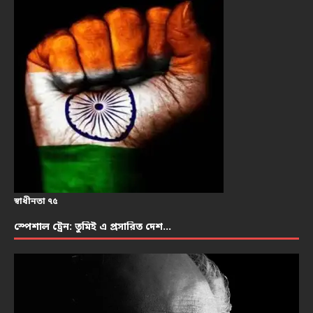
স্বাধীনতা ৭৫
স্পেশাল ট্রেন: তুমিই এ প্রসারিত দেশ…