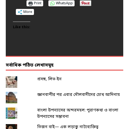
Print
Print
Print
Print
Print
WhatsApp
WhatsApp
WhatsApp
WhatsApp
WhatsApp
More
More
More
More
More
Like this:
Like this:
Like this:
Like this:
Like this:
সর্বাধিক পঠিত লেখাসমূহ
প্রসঙ্গ, লিভ-ইন
জ্ঞানবাপীর পর এবার মৌলবাদীদের চোখ আদিনায়
বাংলা উপন্যাসের অন্দরমহল: পুরাণকথা ও বাংলা
উপন্যাসের সম্ভাবনা
তিজন বাই— এক লড়াকু নাট্যব্যক্তিত্ব