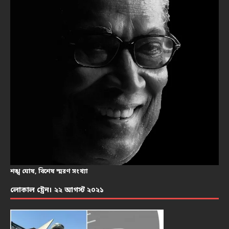
শঙ্খ ঘোষ, বিশেষ স্মরণ সংখ্যা
লোকাল ট্রেন। ২২ আগস্ট ২০২১