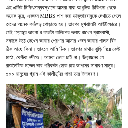
এই এলিট চিকিৎসাব্যবস্থাতে আমরা যারা আধুনিক চিকিৎসা থেকে
অনেক দূরে, একজন MBBS পাশ করা ডাক্তারবাবুকে দেখাতে গেলে
তাদের অনেক কাঠখড় পোড়াতে হয়। তারপর মুখঝামটা আউটডোরে।
তাই ‘স্বাস্থ্য ভাবনা’র কার্ডটা বালিশের তলায় রাখেন গ্রামবাসী,
সকালে উঠে দেখেন আমার প্রেশার আমার ওজন আমার পালস বিট
ঠিক আছে কিনা। তাহলে আমি ঠিক। তারপর মাথায় ঝুড়ি নিয়ে কেউ
মাঠে, কেউবা নদীতে। আমরা ডোল চাই না। উন্নয়নের যে
রাজনৈতিক মডেল তার পরিবর্তন হোক চায় আপামর সাধারণ মানুষ।
৫০০ মানুষের গ্রাম এই কালীমন্দির পাড়া তার উদাহরণ।