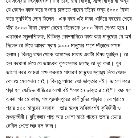
যে সংস্থায় মৎস্যজীবীগণ মাছ চাষ, মাছ বিক্রি, সব্জি বিক্রি বা অন্য
যে কোনও কাজ করে সংসার চালাতে পারেন তাঁদের জন্য ৪০০০ টাকা
করে সুদবিহীন লোন দিলেন। এক বছর এই টাকা খাটিয়ে বছরের শেষে
যাঁরা ৪০০০ টাকা ফেরত দেবেন তাঁদেরকে ১০০০ টাকা দেওয়া হবে।
এছাড়াও স্কুলশিক্ষক, বিভিন্ন কোম্পানিতে কাজ করা মানুষেরা যে অর্থ
দিলেন তা দিয়ে আমরা প্রায় ১০০০ মানুষের পাশে দাঁড়াতে সক্ষম
হলাম। কিন্তু তখন থেকে আমাদের মাথায় একটা বিষয় ঘুরছিল। তা
হল করোনা নিয়ে যে ভয়ঙ্কর কুসংস্কার চলছে তা দূর করা। খুব
ভালো করে আমরা লক্ষ করলাম সাধারণ মানুষের স্বাস্থ্য নিয়ে তেমন
কোনও হেলদোল নেই। কিন্তু আমরা তো ডাক্তার নই। ভালো করে
পড়া হল ডেভিড গার্নারের লেখা বই “যেখানে ডাক্তার নেই”। শুরু হল
একটা গ্রামে কাজ, গঙ্গাপ্রসাদপুরের কালীমন্দির পাড়ায়। যে গ্রামে
প্রায় ৫০০ মানুষের বসবাস। তার মধ্যে অধিকাংশই কৃষিজীবী ও
মৎস্যজীবী। বুড়িগঙ্গার পাড় আর খোলা মাঠে গাছের তলায় চেয়ার
টেবিল পেতে শুরু হল কাজ।