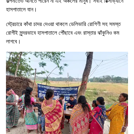
কল্পনাতেও আনতে পারেন না এই অঞ্চলের মানুষ। সবাই রিক্সাভ্যানে
হাসপাতালে যান।
স্ট্রেচারে কাঁথা চাদর দেওয়া থাকলে ডেলিভারি রোগিণী সহ সমস্ত
রোগীই সুন্দরভাবে হাসপাতালে পৌঁছাবে এবং রাস্তার ঝাঁকুনিও কম
লাগবে।