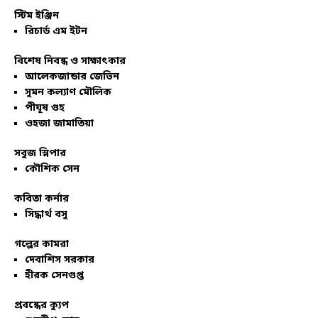
স্টিম ইঞ্জিন
রিচার্ড এম ইটন
বিশেষ নিবন্ধ ও সাক্ষাৎকার
আলেকজান্ডার জেভিন
সুমন কল্যাণ মৌলিক
পীযূষ গুহ
ওহজা জামাতিয়া
সবুজ স্লিপার
কৌশিক সেন
কবিতা কর্নার
সিদ্ধার্থ বসু
গল্পের কামরা
দেবাশিস সরকার
হীরক সেনগুপ্ত
প্রবন্ধের ক্যুপ