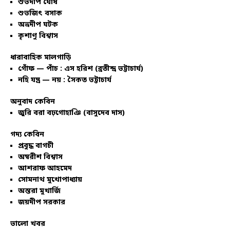
শুভদীপ ঘোষ
শুভজিৎ বসাক
অভ্রদীপ ঘটক
কৃশাণু বিশ্বাস
ধারাবাহিক মালগাড়ি
গোঁফ — পাঁচ : এস হরিশ (ব্রতীন্দ্র ভট্টাচার্য)
নহি যন্ত্র — নয় : সৈকত ভট্টাচার্য
অনুবাদ কেবিন
জুরি বরা বঢ়গোহাঞি (বাসুদেব দাস)
গদ্য কেবিন
প্রবুদ্ধ বাগচী
অম্বরীশ বিশ্বাস
আশরাফ আহমেদ
সোমনাথ মুখোপাধ্যায়
অন্তরা মুখার্জি
জয়দীপ সরকার
ভালো খবর