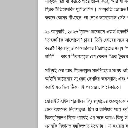
শক্তিমানরা যা করতে পারে তা-ই করে, আর যা সহ্
গ্রিক ইতিহাসবিদ থুসিডাসিস। সম্প্রতি ডোনাল্ড 
করতে কোমর বাঁধছেন, তা দেখে অনেকেরই সেই পু
২১ জানুয়ারি, ২০২৬ ট্রাম্প দাভোসে ওয়ার্ল্ড ইকন
‘তাৎক্ষণিক আলোচনা’ চায়। তিনি জোরের সঙ্গে 
করেই গ্রিনল্যান্ড আমেরিকার নিরাপত্তার জন্য ‘
দাবি”— কারণ গ্রিনল্যান্ড তো কেবল “এক টুক
সত্যিই তো আর গ্রিনল্যান্ড মানচিত্রের মধ্যে খান
আইনি কাঠামোর মধ্যেই দেশটির অবস্থান; এবং অন্যা
করাই হয়েছিল ঠিক এই ধরনের চাপ ঠেকাতে।
হোয়াইট হাউস প্রশাসন গ্রিনল্যান্ডের গুরুত্বকে
মেরু অঞ্চলের নিরাপত্তা, চিন ও রাশিয়ার সঙ্গে প্রতি
কিন্তু ট্রাম্প নিজে প্রায়ই এর সঙ্গে আরও কিছ
এমনকি নিতান্ত ব্যক্তিগত উদ্দেশ্য। যা হওয়ার 