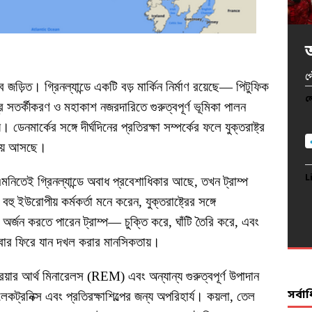
খ
অ
অ
প
আ
 জড়িত। গ্রিনল্যান্ডে একটি বড় মার্কিন নির্মাণ রয়েছে— পিটুফিক
দ
ল
ল
ল
ল
্ত্র সতর্কীকরণ ও মহাকাশ নজরদারিতে গুরুত্বপূর্ণ ভূমিকা পালন
ল
 ডেনমার্কের সঙ্গে দীর্ঘদিনের প্রতিরক্ষা সম্পর্কের ফলে যুক্তরাষ্ট্র
েয়ে আসছে।
L
L
L
L
 এমনিতেই গ্রিনল্যান্ডে অবাধ প্রবেশাধিকার আছে, তখন ট্রাম্প
ু ইউরোপীয় কর্মকর্তা মনে করেন, যুক্তরাষ্ট্রের সঙ্গে
L
্য অর্জন করতে পারেন ট্রাম্প— চুক্তি করে, ঘাঁটি তৈরি করে, এবং
বারবার ফিরে যান দখল করার মানসিকতায়।
 রেয়ার আর্থ মিনারেলস (REM) এবং অন্যান্য গুরুত্বপূর্ণ উপাদান
সর্ব
ইলেকট্রনিক্স এবং প্রতিরক্ষাশিল্পের জন্য অপরিহার্য। কয়লা, তেল