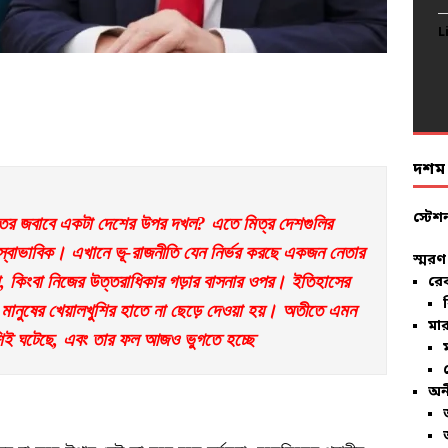
L
L
L
L
L
L
L
L
L
L
L
L
L
L
L
L
L
L
L
L
দশম ব
স্টেশ
ের জবাবে একটা দেশের উপর দখল? এতে মিত্র দেশগুলির 
 স্বাভাবিক। এখানে ভূ-রাজনীতি যেন নির্ভর করছে একজন নেতার 
স্মরণ
 কিংবা নিজের উত্তরাধিকার গড়ার বাসনার ওপর। ইতিহাসের 
রে
নুষের খেয়ালখুশির হাতে না ছেড়ে দেওয়া হয়। অতীতে এমন 
মার
িই ঘটেছে, এবং তার ফল আজও ভুগতে হচ্ছে
অন