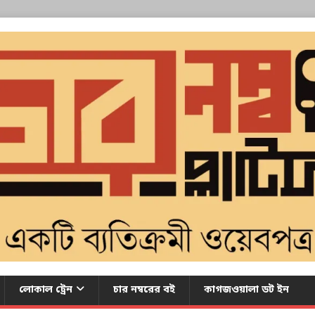
লোকাল ট্রেন
চার নম্বরের বই
কাগজওয়ালা ডট ইন