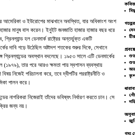
কবিতা
সিদ্
ি উত্তর আমেরিকা ও ইউরোপের মাঝখানে অবস্থিত, যার অধিকাংশ অংশ
গল্পে
 হাজার মানুষ বাস করেন। ইনুইট জনজাতি হাজার হাজার বছর ধরে
দে
হীর
নল্যান্ড হল ডেনমার্ক রাষ্ট্রের অন্তর্ভুক্ত একটি
ার্কের দাবি গড়ে উঠেছিল অষ্টাদশ শতকের শুরুর দিকে, সেখানে
প্রবন্
্গে গ্রিনল্যান্ডের অবস্থান বদলেছে। ১৯৫৩ সালে এটি ডেনমার্কের
শু
শু
ুল (১৯৭৯), তার পরে আরও ক্ষমতা পায় স্বশাসন ব্যবস্থায়
অভ
িষয় নিজেই পরিচালনা করে, তবে দ্বীপটির পররাষ্ট্রনীতি ও
কৃশ
 ভূমিকা পালন করে।
ধারাব
গোঁ
যান্ডের নাগরিকরা নিজেরাই তাঁদের ভবিষ্যৎ নির্ধারণ করতে চান। সে
নহি
ক্রির জন্য নয়।
অনুব
জুর
গদ্য 