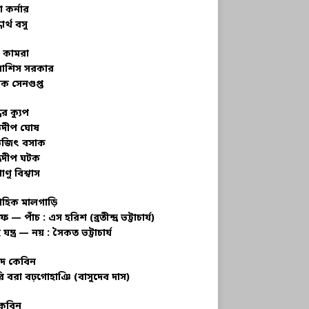
 কর্নার
ধার্থ বসু
র কামরা
বাশিস সরকার
ক সেনগুপ্ত
ধের ক্যুপ
ভদীপ ঘোষ
ভজিৎ বসাক
্রদীপ ঘটক
াণু বিশ্বাস
াহিক মালগাড়ি
ফ — পাঁচ : এস হরিশ (ব্রতীন্দ্র ভট্টাচার্য)
 যন্ত্র — নয় : সৈকত ভট্টাচার্য
াদ কেবিন
ি বরা বঢ়গোহাঞি (বাসুদেব দাস)
কেবিন