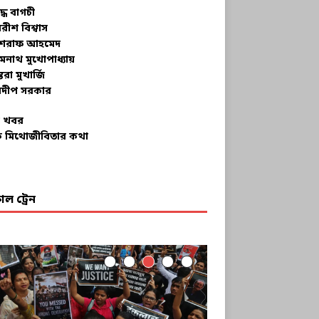
ুদ্ধ বাগচী
বরীশ বিশ্বাস
রাফ আহমেদ
মনাথ মুখোপাধ্যায়
তরা মুখার্জি
দীপ সরকার
 খবর
 মিথোজীবিতার কথা
ল ট্রেন