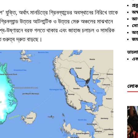
প্রব
প’ যুক্তি, অর্থাৎ মানচিত্রে গ্রিনল্যান্ডের অবস্থানের নিরিখে তাকে
অম্
আশ
া। গ্রিনল্যান্ড উত্তর আটলান্টিক ও উত্তর মেরু অঞ্চলের মাঝখানে
সো
বিশ্ব-উষ্ণায়নে বরফ গলতে থাকায় এবং জাহাজ চলাচল ও সামরিক
অন্
গুরুত্ব দ্রুত বাড়ছে।
জয়
ভালো
এক
লোকা