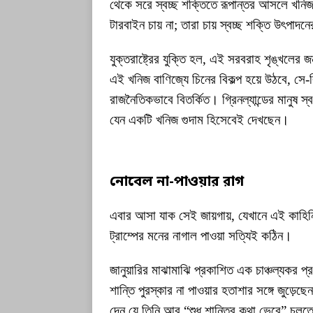
থেকে সরে স্বচ্ছ শক্তিতে রূপান্তর আসলে খনিজ ব
টারবাইন চায় না; তারা চায় স্বচ্ছ শক্তি উৎপা
যুক্তরাষ্ট্রের যুক্তি হল, এই সরবরাহ শৃঙ্খলের জন্
এই খনিজ বাণিজ্যে চিনের বিকল্প হয়ে উঠবে, সে-
রাজনৈতিকভাবে বিতর্কিত। গ্রিনল্যান্ডের মানুষ স
যেন একটি খনিজ গুদাম হিসেবেই দেখছেন।
নোবেল না-পাওয়ার রাগ
এবার আসা যাক সেই জায়গায়, যেখানে এই কাহিন
ট্রাম্পের মনের নাগাল পাওয়া সত্যিই কঠিন।
জানুয়ারির মাঝামাঝি প্রকাশিত এক চাঞ্চল্যকর প্রত
শান্তি পুরস্কার না পাওয়ার হতাশার সঙ্গে জুড়েছেন
দেন যে তিনি আর “শুধু শান্তির কথা ভেবে” চলতে ব