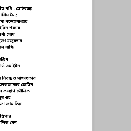
্ভড বগি :
ভোটব্যাঙ্ক
াশিস মৈত্র
ষা বন্দ্যোপাধ্যায়
রিন শবনম
র্ণা ঘোষ
ক্তা মজুমদার
ল বাস্কি
ইঞ্জিন
ার্ড এম ইটন
 নিবন্ধ ও সাক্ষাৎকার
েকজান্ডার জেভিন
মন কল্যাণ মৌলিক
ূষ গুহ
জা জামাতিয়া
স্লিপার
শিক সেন