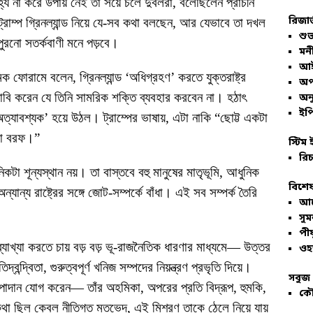
য না করে উপায় নেই তা সয়ে চলে দুর্বলরা, বলেছিলেন প্রাচীন
রিজার
ট্রাম্প গ্রিনল্যান্ড নিয়ে যে-সব কথা বলছেন, আর যেভাবে তা দখল
শুভ
রনো সতর্কবাণী মনে পড়বে।
মনী
আই
মিক ফোরামে বলেন, গ্রিনল্যান্ড ‘অধিগ্রহণ’ করতে যুক্তরাষ্ট্র
অপ
দাবি করেন যে তিনি সামরিক শক্তি ব্যবহার করবেন না। হঠাৎ
অনু
ইপি
অত্যাবশ্যক’ হয়ে উঠল। ট্রাম্পের ভাষায়, এটা নাকি “ছোট্ট একটা
রো বরফ।”
স্টিম 
রিচ
িকটা শূন্যস্থান নয়। তা বাস্তবে বহু মানুষের মাতৃভূমি, আধুনিক
বিশেষ
ন্য রাষ্ট্রের সঙ্গে জোট-সম্পর্কে বাঁধা। এই সব সম্পর্ক তৈরি
আল
সু
পীয
 ব্যাখ্যা করতে চায় বড় বড় ভূ-রাজনৈতিক ধারণার মাধ্যমে— উত্তর
ওহ
দ্বন্দ্বিতা, গুরুত্বপূর্ণ খনিজ সম্পদের নিয়ন্ত্রণ প্রভৃতি দিয়ে।
সবুজ 
ু উপাদান যোগ করেন— তাঁর অহমিকা, অপরের প্রতি বিদ্রূপ, হুমকি,
কৌ
কথা ছিল কেবল নীতিগত মতভেদ, এই মিশ্রণ তাকে ঠেলে নিয়ে যায়