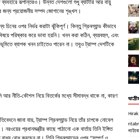
্যবহারে রূপান্তরও। উন্নত দেশগুলো শুধু ব্যাটারি আর বায়ু
দনের জন্য প্রয়োজনীয় সম্পদ জোগানের শৃঙ্খল।
য চিনের ওপর নির্ভর করাটা ঝুঁকিপূর্ণ। কিন্তু গ্রিনল্যান্ড কীভাবে
বিষয়ে পরিষ্কার করে ভাবা হয়নি। খনন করা কঠিন, ব্যয়বহুল, এবং
্বভূমিতে ব্যাপক খনন চাইতেও পারেন না। তবুও ট্রাম্প দেশটিকে
ি আর নীতি-কৌশল নিয়ে বিতর্কের মধ্যে সীমাবদ্ধ থাকে না, কারণ
যাত্র
Hira
িবেদনে জানা যায়, ট্রাম্প গ্রিনল্যান্ড নিয়ে তাঁর চাপকে নোবেল
ritab
। নরওয়ের প্রধানমন্ত্রীর কাছে পাঠানো এক বার্তায় তিনি ইঙ্গিত
নাট্যব্য
াধ্য বোধ করছেন না। তিনি গ্রিনল্যান্ডের ওপর “সম্পূর্ণ ও