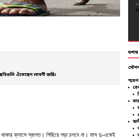
L
L
L
L
L
L
L
L
L
L
L
L
L
L
L
L
L
L
L
L
দশম ব
স্টেশ
ছবিগুলি এঁকেছেন লাবনী জঙ্গি।
স্মরণ
রে
মার
অন
 থাকার ক্লাসে স্বাগত। পিছিয়ে পড়া চলবে না। মাস দু-একেই