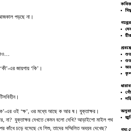
কবিতা
সিদ্
া আজকাল পড়ছে না।
গল্পে
দে
হীর
প্রবন্
াংসও…
শু
শু
অভ
‘কী’-এর জায়গায় ‘কি’।
কৃশ
ধারাব
গোঁ
োটিসবিহীন।
নহি
ক’-এর ওই ‘ক্ষ’, ওর মধ্যে আছে ক আর ষ। যুক্তাক্ষর।
অনুব
জুর
 মজার, না? যুক্তাক্ষর দেখতে কেমন বলো দেখি? আড়াইশো মাইল পথ
ের কাঁধে চড়ে বসেছে যে শিশু, তাদের সম্মিলিত অবয়ব দেখেছ?
গদ্য 