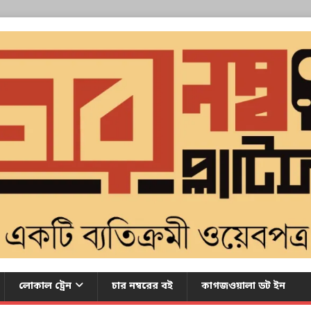
লোকাল ট্রেন
চার নম্বরের বই
কাগজওয়ালা ডট ইন