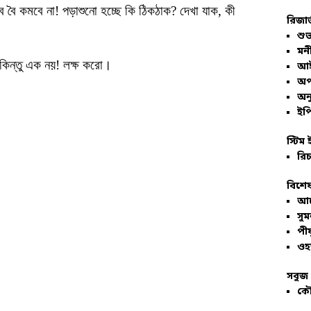
 বৈ কমবে না! পড়াশুনো হচ্ছে কি ঠিকঠাক? দেখা যাক, কী
রিজার
শুভ
মনী
কিন্তু এক নয়! লক্ষ করো।
আই
অপ
অনু
ইপি
স্টিম 
রিচ
বিশেষ
আল
সু
পীয
ওহ
সবুজ 
কৌ