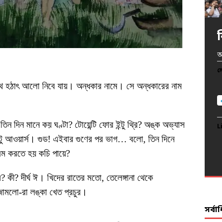
খ
অ
অ
প
আ
দ
ল
ল
ল
ল
থে হঠাৎ আলো নিবে যায়। অন্ধকার নামে। সে অন্ধকারের নাম
ল
িন দিন মানে কয় ঘণ্টা? টোয়েন্টি ফোর ইন্টু থ্রি? অঙ্ক অভ্যাস
L
L
L
L
টু আওয়ার্স। গুড! এইবার গুণের পর ভাগ… বলো, তিন দিনে
L
রম করতে হয় কচি পায়ে?
কী? দীর্ঘ ঈ। খিদের রাতের মতো, তেলেঙ্গানা থেকে
জামলো-রা লঙ্কা খেত প্রচুর।
সর্ব