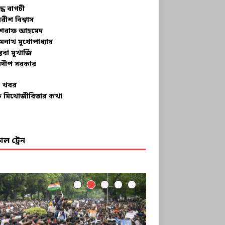
ুদ্ধ বাগচী
বরীশ বিশ্বাস
রাফ আহমেদ
মনাথ মুখোপাধ্যায়
তরা মুখার্জি
দীপ সরকার
 খবর
 মিথোজীবিতার কথা
ল ট্রেন