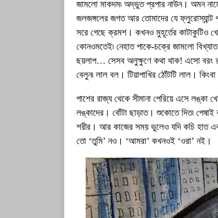
জামলো মাকদম৷ অদ্ভুত প্রপার নাউন। অমন না
জলজঙ্গলের জগত আর তোমাদের যে ফ্লুরোস্যান্ট 
সরে গেছে ক্রমশ। কখনও মুহূর্তের কাটাকুটিও খ
কোনওমতেই৷ নেহাত পাকে-চক্রে জামলো বিখ্যাত
ছয়লাপ… সেসব অলুক্ষুণে কথা থাক! এসো বরং রঙ
বেলুন৷ লাল বল। টিয়াপাখির ঠোঁটটি লাল। কিংবা
পাশের রাজ্য থেকে সীমানা পেরিয়ে এসে লঙ্কা 
লঙ্কাদের। বোঁটা ছাড়াত। শুকোতে দিত৷ পেষাই ক
শরীর। আর কাজের সময় ভুলেও যদি কচি হাত এ
তো ‘তুমি’ নও। ‘আমরা’ কখনওই ‘ওরা’ নই।