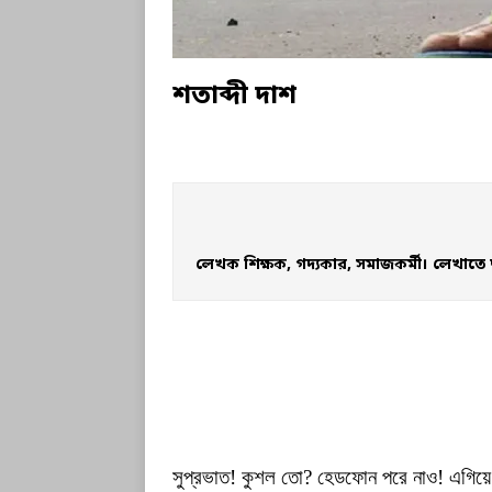
শতাব্দী দাশ
লেখক শিক্ষক, গদ্যকার, সমাজকর্মী। লেখাতে 
সুপ্রভাত! কুশল তো? হেডফোন পরে নাও! এগিয়ে