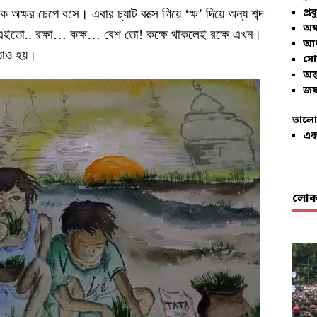
ক্ষর চেপে বসে। এবার চ্যাট বক্সে গিয়ে ‘ক্ষ’ দিয়ে অন্য শব্দ
প্রব
অম্
… এইতো.. রক্ষা… কক্ষ… বেশ তো! কক্ষে থাকলেই রক্ষে এখন।
আশ
৷ তাও হয়।
সো
অন্
জয়
ভালো
এক
লোকা