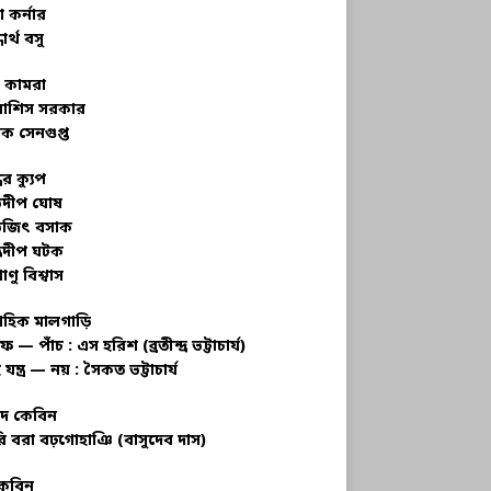
 কর্নার
ধার্থ বসু
র কামরা
বাশিস সরকার
ক সেনগুপ্ত
ধের ক্যুপ
ভদীপ ঘোষ
ভজিৎ বসাক
্রদীপ ঘটক
াণু বিশ্বাস
াহিক মালগাড়ি
ফ — পাঁচ : এস হরিশ (ব্রতীন্দ্র ভট্টাচার্য)
 যন্ত্র — নয় : সৈকত ভট্টাচার্য
াদ কেবিন
ি বরা বঢ়গোহাঞি (বাসুদেব দাস)
কেবিন