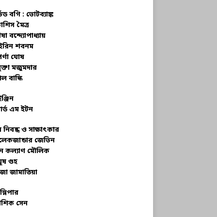
্ভড বগি :
ভোটব্যাঙ্ক
াশিস মৈত্র
ষা বন্দ্যোপাধ্যায়
রিন শবনম
র্ণা ঘোষ
ক্তা মজুমদার
ল বাস্কি
ইঞ্জিন
ার্ড এম ইটন
 নিবন্ধ ও সাক্ষাৎকার
েকজান্ডার জেভিন
মন কল্যাণ মৌলিক
ূষ গুহ
জা জামাতিয়া
স্লিপার
শিক সেন