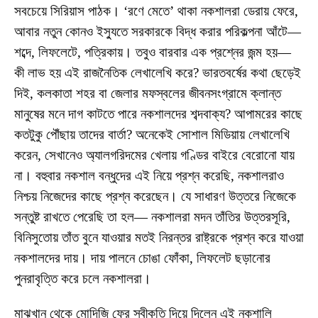
সবচেয়ে সিরিয়াস পাঠক। ‘রণে মেতে’ থাকা নকশালরা ডেরায় ফেরে,
আবার নতুন কোনও ইস্যুতে সরকারকে বিদ্ধ করার পরিকল্পনা আঁটে—
শব্দে, লিফলেটে, পত্রিকায়। তবুও বারবার এক প্রশ্নের জন্ম হয়—
কী লাভ হয় এই রাজনৈতিক লেখালেখি করে? ভারতবর্ষের কথা ছেড়েই
দিই, কলকাতা শহর বা জেলার মফস্বলের জীবনসংগ্রামে ক্লান্ত
মানুষের মনে দাগ কাটতে পারে নকশালদের শব্দবাক্য? আপামরের কাছে
কতটুকু পৌঁছায় তাদের বার্তা? অনেকেই সোশাল মিডিয়ায় লেখালেখি
করেন, সেখানেও অ্যালগরিদমের খেলায় গণ্ডির বাইরে বেরোনো যায়
না। বহুবার নকশাল বন্ধুদের এই নিয়ে প্রশ্ন করেছি, নকশালরাও
নিশ্চয় নিজেদের কাছে প্রশ্ন করেছেন। যে সাধারণ উত্তরে নিজেকে
সন্তুষ্ট রাখতে পেরেছি তা হল— নকশালরা মদন তাঁতির উত্তরসূরি,
বিনিসুতোয় তাঁত বুনে যাওয়ার মতই নিরন্তর রাষ্ট্রকে প্রশ্ন করে যাওয়া
নকশালদের দায়। দায় পালনে চোঙা ফোঁকা, লিফলেট ছড়ানোর
পুনরাবৃত্তি করে চলে নকশালরা।
মাঝখান থেকে মোদিজি ফের স্বীকৃতি দিয়ে দিলেন এই নকশালি