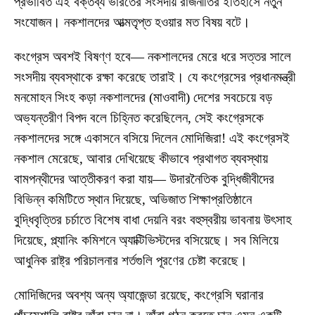
প্রভাবিত এই বক্তব্য ভারতের সংসদীয় রাজনীতির ইতিহাসে নতুন
সংযোজন। নকশালদের আত্মতৃপ্ত হওয়ার মত বিষয় বটে।
কংগ্রেস অবশই বিষণ্ণ হবে— নকশালদের মেরে ধরে সত্তর সালে
সংসদীয় ব্যবস্থাকে রক্ষা করেছে তারাই। যে কংগ্রেসের প্রধানমন্ত্রী
মনমোহন সিংহ কড়া নকশালদের (মাওবাদী) দেশের সবচেয়ে বড়
অভ্যন্তরীণ বিপদ বলে চিহ্নিত করেছিলেন, সেই কংগ্রেসকে
নকশালদের সঙ্গে একাসনে বসিয়ে দিলেন মোদিজিরা! এই কংগ্রেসই
নকশাল মেরেছে, আবার দেখিয়েছে কীভাবে প্রথাগত ব্যবস্থায়
বামপন্থীদের আত্তীকরণ করা যায়— উদারনৈতিক বুদ্ধিজীবীদের
বিভিন্ন কমিটিতে স্থান দিয়েছে, অভিজাত শিক্ষাপ্রতিষ্ঠানে
বুদ্ধিবৃত্তির চর্চাতে বিশেষ বাধা দেয়নি বরং বহুস্বরীয় ভাবনায় উৎসাহ
দিয়েছে, প্ল্যানিং কমিশনে অ্যাক্টিভিস্টদের বসিয়েছে। সব মিলিয়ে
আধুনিক রাষ্ট্র পরিচালনার শর্তগুলি পূরণের চেষ্টা করেছে।
মোদিজিদের অবশ্য অন্য অ্যাজেন্ডা রয়েছে, কংগ্রেসি ঘরানার