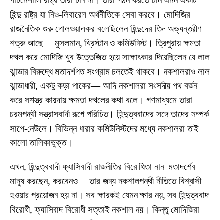
পাঁচমেশালি রাষ্ট্র তাঁরা চান না। তাঁরা গঠন করতে চান এমন একটি
হিন্দু রাষ্ট্র যা নিও-লিবারেল অর্থনীতিকে সেবা করবে। মোদিজির
রাজনৈতিক গুরু গোলওয়ালকর বলেছিলেন হিন্দুদের তিন অভ্যন্তরীণ
শত্রু আছে— মুসলমান, খ্রিস্টান ও কমিউনিস্ট। ত্রিপুরায় ক্ষমতা
দখল করে মোদিজি খুব উত্তেজিত হয়ে সাক্ষাৎকার দিয়েছিলেন যে লাল
ঝান্ডার বিরুদ্ধে মতাদর্শগত সংগ্রাম চলতেই থাকবে। নকশালরাও লাল
ঝান্ডাধারী, একটু কড়া পাকের— আদি নকশালরা সংসদীয় পথ বর্জন
করে সশস্ত্র কায়দায় ক্ষমতা দখলের কথা বলে। গণমাধ্যমে তারা
চরমপন্থী সন্ত্রাসবাদী রূপে পরিচিত। হিন্দুত্ববাদের সঙ্গে তাদের সম্পর্ক
সাপে-নেউলে। বিভিন্ন ধারার কমিউনিস্টদের মধ্যে নকশালরা তাই
কালো তালিকাভুক্ত।
এখন, হিন্দুত্ববাদী ফ্যাসিবাদী রাজনীতির বিরোধিতা নানা মতাদর্শের
মানুষ করছেন, করবেনও— তার জন্য নকশালপন্থী নীতিতে বিশ্বাসী
হওয়ার প্রয়োজন হয় না। সব ক্ষারকই যেমন ক্ষার নয়, সব হিন্দুত্ববাদ
বিরোধী, ফ্যাসিবাদ বিরোধী সত্তাই নকশাল নয়। কিন্তু মোদিজিরা