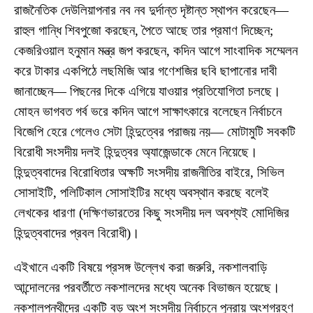
রাজনৈতিক দেউলিয়াপনার নব নব দুর্দান্ত দৃষ্টান্ত স্থাপন করেছেন—
রাহুল গান্ধি শিবপুজো করছেন, পৈতে আছে তার প্রমাণ দিচ্ছেন;
কেজরিওয়াল হনুমান মন্ত্র জপ করছেন, কদিন আগে সাংবাদিক সম্মেলন
করে টাকার একপিঠে লছমিজি আর গণেশজির ছবি ছাপানোর দাবী
জানাচ্ছেন— পিছনের দিকে এগিয়ে যাওয়ার প্রতিযোগিতা চলছে।
মোহন ভাগবত গর্ব ভরে কদিন আগে সাক্ষাৎকারে বলেছেন নির্বাচনে
বিজেপি হেরে গেলেও সেটা হিন্দুত্বের পরাজয় নয়— মোটামুটি সবকটি
বিরোধী সংসদীয় দলই হিন্দুত্বর অ্যাজেন্ডাকে মেনে নিয়েছে।
হিন্দুত্ববাদের বিরোধিতার অক্ষটি সংসদীয় রাজনীতির বাইরে, সিভিল
সোসাইটি, পলিটিকাল সোসাইটির মধ্যে অবস্থান করছে বলেই
লেখকের ধারণা (দক্ষিণভারতের কিছু সংসদীয় দল অবশ্যই মোদিজির
হিন্দুত্ববাদের প্রবল বিরোধী)।
এইখানে একটি বিষয়ে প্রসঙ্গ উল্লেখ করা জরুরি, নকশালবাড়ি
আন্দোলনের পরবর্তীতে নকশালদের মধ্যে অনেক বিভাজন হয়েছে।
নকশালপন্থীদের একটি বড় অংশ সংসদীয় নির্বাচনে পুনরায় অংশগ্রহণ