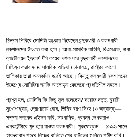
চিন্তন শিবিরে মোদিজি হুঙ্কার দিয়েছেন বন্দুকধারী ও কলমধারী
নকশালদের উৎখাত করা হবে। আধা-সামরিক বাহিনি, বিএসএফ, নাগা
ব্যাটেলিয়ন ইত্যাদি দীর্ঘ কয়েক দশক ধরে বন্দুকধারী নকশালদের
নিশ্চিহ্ন করার জন্য সামরিক অভিযান চালাচ্ছে, রাষ্ট্রের কালো
তালিকায় তারা অনেকদিন ধরেই আছে। কিন্তু কলমধারী নকশালদের
উদ্দেশ্যে মোদিজির হুমকি আলোড়ন ফেলেছে প্রগতিশীল মহলে।
প্রশ্ন হল, মোদিজি কি কিছু ভুল বলেছেন? সরোজ দত্ত, মুরারী
মুখোপাধ্যায়, দ্রোণাচার্য ঘোষ, তিমির বরণ সিংহ (ও অন্যান্য)—
সত্তর দশকের এইসব কবি, সাংবাদিক, প্রবন্ধ লেখকরাও
এনকাউন্টারে খুন হয়ে যাওয়া কলমধারী। পুরুষোত্তম— ১৯৯৬ সালে
হায়দ্রাবাদ শহরে নিজের বাড়িতে গ্রে হাউন্ডের গুলিতে শহীদ কবি।