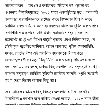
সাকেত রাজন— যার লেখা কর্ণাটকের ইতিহাস বই পড়ানো হয়
ওখানকার বিশ্ববিদ্যালয়ে, ২০০৫ সালে এনকাউন্টারে মৃত। কলমধারী
নকশালরা ধারাবাহিকভাবে রাষ্ট্রের কাছে বিপজ্জনক ছিল ও আছে।
মোদিজি বলছেন এঁদের কলম যুবসমাজের মস্তিস্ক দূষিত করতে পারে,
বিপথগামী করতে পারে, তাই এঁরাও সমানভাবে বধ্য। নকশাল
মতাদর্শের মধ্যে এক বিশেষ রাষ্ট্রবিপ্লবের ধারণা নিহিত আছে, যে
রাষ্টবিপ্লব প্রচলিত সংবিধান, আইন আদালত, পুলিশ সেনাবাহিনি,
সংসদ, মোটের উপর এই প্রচলিত ব্যবস্থাকে বিনাশ করে
ধ্বংসস্তূপের উপরে নতুন কিছু নির্মাণ করতে চায়। পাঁচ দশক আগে
নকশালরা এই সব বলত, এখনও কিছু নকশাল সেই বক্তব্যই রাখে।
নকশাল সম্বন্ধে মোদিজির দৃষ্টিভঙ্গি রাস্ট্রের সাবেকি শ্রেণি-সংঘর্ষের
ধারণা থেকে বিশেষ আলাদা কিছু নয়।
তবে মোদিজির আমলে কিছু বিচিত্র অগ্রগতি ঘটেছে, সংসদীয়
বিরোধীদেরও নকশাল বলে দাগিয়ে দেওয়া হয়েছে। ২০১৮ সালে ভীমা