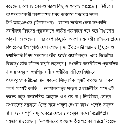
করেছেন, কোনও কোনও গ্রুপ কিছু সাফল্যও পেয়েছে। নির্বাচনে
অংশগ্রহণকারী নকশালদের মধ্য বর্তমানে সবচেয়ে সফল
সিপিআইএমএল (লিবারেশন)। তাদের সর্বোচ্চ নেতা সম্প্রতি
স্বাধীনতা দিবসের প্রাক্কালে জাতীয় পতাকাকে ঘরে ঘরে টাঙানোর
আহ্বান রেখেছেন। এর বেশ কিছুদিন আগে রামনবমীর মিছিলে তাদের
বিধায়কের উপস্থিতি দেখা গেছে। জাতীয়তাবাদী ঘরানার হিন্দুত্ব ও
ফ্যাসিবাদী বিপদ সম্বন্ধে তাঁরা যথেষ্ট ওয়াকিবহাল, এবং বিজেপির
বিরুদ্ধে তাঁরা তাঁদের ফ্রন্টে লড়ছেন। সংসদীয় রাজনীতিতে প্রাসঙ্গিক
থাকার জন্য ও জনপ্রিয়বাদী রাজনীতির দাবিতে নির্বাচনে
অংশগ্রহণকারীদের নানা ধরনের সিম্বলিক অ্যাক্ট করতে হয় একথা
স্মরণ রেখেই বলছি— নকশালবাড়ির সত্তা ও রাজনীতির সঙ্গে এই
ধরনের চটুল রাজনৈতিক আহ্বান খাপ খায় না। দ্বিতীয়ত, মোহন
ভগবতদের ময়দানে ওঁদের সঙ্গে পাল্লা দেওয়া কারও পক্ষেই সম্ভব
না। বরং সম্পূর্ণ নস্যাৎ করে দেওয়ার মধ্যেই সফল বিরোধিতার
সম্ভাবনা রয়েছে। ‘নকশালদের হাতে জাতীয় পতাকা ধরিয়ে দিয়েছে