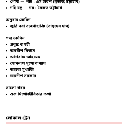
গোঁফ — পাঁচ : এস হরিশ (ব্রতীন্দ্র ভট্টাচার্য)
নহি যন্ত্র — নয় : সৈকত ভট্টাচার্য
অনুবাদ কেবিন
জুরি বরা বঢ়গোহাঞি (বাসুদেব দাস)
গদ্য কেবিন
প্রবুদ্ধ বাগচী
অম্বরীশ বিশ্বাস
আশরাফ আহমেদ
সোমনাথ মুখোপাধ্যায়
অন্তরা মুখার্জি
জয়দীপ সরকার
ভালো খবর
এক মিথোজীবিতার কথা
লোকাল ট্রেন