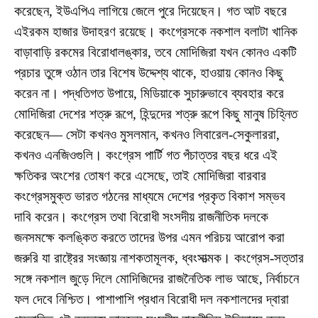
করেছেন, ইউএপিএ লাগিয়ে জেলে পুরে দিয়েছেন। গত আট বছরে
এইরকম হাজার উদাহরণ রয়েছে। কংগ্রেসকে নকশাল বলাটা খানিক
বাড়াবাড়ি রকমের বিরোধালঙ্কার, তবে মোদিজিরা যখন কোনও একটি
প্রচার তুঙ্গে ওঠান তার বিশেষ উদ্দেশ্য থাকে, হাওয়ায় কোনও কিছু
করেন না। পদ্ধতিগত উপায়ে, মিডিয়াকে সুচারুভাবে ব্যবহার করে
মোদিজিরা দেশের শত্রু রূপে, হিন্দুদের শত্রু রূপে কিছু মানুষ চিহ্নিত
করেছেন— সেটা কখনও মুসলমান, কখনও লিবারেল-সেকুলাররা,
কখনও এনজিওগুলি। কংগ্রেস পার্টি গত পঁচাত্তর বছর ধরে এই
ক্ষতিকর অংশের তোষণ করে এসেছে, তাই মোদিজিরা বারবার
কংগ্রেসমুক্ত ভারত গঠনের মাধ্যমে দেশের প্রকৃত বিকাশ সম্ভব
দাবি করেন। কংগ্রেস তথা বিরোধী সংসদীয় রাজনীতিক দলকে
জনসমক্ষে কলঙ্কিত করতে তাদের উপর এমন পরিচয় আরোপ করা
জরুরি যা রাষ্ট্রের সংজ্ঞায় নাশকতামূলক, ধ্বংসাত্মক। কংগ্রেস-সত্তার
সঙ্গে নকশাল জুড়ে দিলে মোদিজিদের রাজনৈতিক লাভ আছে, নির্বাচনে
ফল দেবে নিশ্চিত। পাশাপাশি প্রধান বিরোধী দল নকশালদের দ্বারা