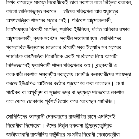
স্থির করেছেন সমস্ত বিরোধীকেই তারা নকশাল বলে চিহ্নিত করবেন,
কালো তালিকাভুক্ত করবেন— তাঁদের পরিকল্পনা আর শুধুমাত্র
অগণতান্ত্রিক শাসনের স্তরে নেই। পরিবেশ আন্দোলনকর্মী,
লিঙ্গবৈষম্যর বিরোধী সংগঠন, শ্রমিক ইউনিয়ন, দলিত অধিকার রক্ষার
আন্দোলনকারী, কৃষক সংগঠন, স্বাধীন সংবাদমাধ্যম, মোদিজিদের
প্রস্তাবিত উন্নয়নের মডেলের বিরোধী স্বর ইত্যাদি সব স্তরের
সামাজিক রাজনৈতিক বিরোধীকে একই পংক্তিতে নিয়ে আসাটা
নিশ্চিতভাবেই ফ্যাসিবাদী শাসন পরিকল্পনার অঙ্গ। বন্দুকধারী ও
কলমধারী নকশাল সম্বন্ধীয় বক্তৃতায় মোদিজি কলমধারীদের শায়েস্তা
করতে ইউএপিএ আইনের কঠোর প্রয়োগের কথা বলেছেন। মেধা
পাটেকর বা অপূর্বানন্দ বা সুজাত ভদ্র বা দুষ্যন্ত দাভেকেও নকশাল
বলে জেলে ঢোকাবার পূর্বশর্ত তৈয়ার করে রেখেছেন মোদিজি।
মোদিজিদের আগ্রাসী মেরুকরণের রাজনীতির চাপে এমনিতেই
বিরোধীরা দিশেহারা। ওঁদের নির্ভুল ছককষা হিন্দুত্বকেন্দ্রিক
জাতীয়তাবাদী রাজনীতির কাউন্টারে সংসদীয় বিরোধী নেতানেত্রীরা