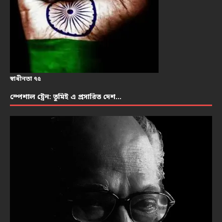
স্বাধীনতা ৭৫
স্পেশাল ট্রেন: তুমিই এ প্রসারিত দেশ…