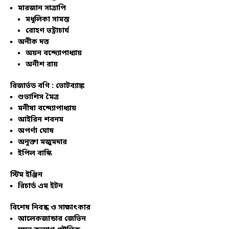
মারজান সাত্রাপি
মধুলিকা সামন্ত
রোহণ ভট্টাচার্য
অনীক দত্ত
অয়ন বন্দ্যোপাধ্যায়
অনীশ রায়
রিজার্ভড বগি :
ভোটব্যাঙ্ক
শুভাশিস মৈত্র
মনীষা বন্দ্যোপাধ্যায়
আইরিন শবনম
অপর্ণা ঘোষ
অনুক্তা মজুমদার
ইপিল বাস্কি
স্টিম ইঞ্জিন
রিচার্ড এম ইটন
বিশেষ নিবন্ধ ও সাক্ষাৎকার
আলেকজান্ডার জেভিন