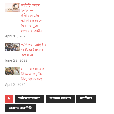
আইটি রুলস,
২০২৩—
ইন্টারনেটের
আর্কাইভ থেকে
ভিন্নমত মুছে
দেওয়ার আইন
April 15, 2023
অগ্নিপথ, অগ্নিবীর
ও ঠিকা সৈন্যের
কথকতা
June 22, 2022
মোদি সরকারের
বিজ্ঞান-প্রযুক্তি:
কিছু পর্যবেক্ষণ
April 2, 2024
অভিজ্ঞান সরকার
আরবান নকশাল
ফ্যাসিবাদ
ভারতের রাজনীতি