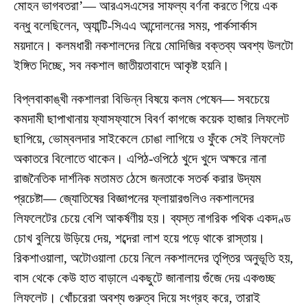
মোহন ভাগবতরা’— আরএসএসের সাফল্য বর্ণনা করতে গিয়ে এক
বন্ধু বলেছিলেন, অ্যান্টি-সিএএ আন্দোলনের সময়, পার্কসার্কাস
ময়দানে। কলমধারী নকশালদের নিয়ে মোদিজির বক্তব্য অবশ্য উলটো
ইঙ্গিত দিচ্ছে, সব নকশাল জাতীয়তাবাদে আকৃষ্ট হয়নি।
বিপ্লবাকাঙ্খী নকশালরা বিভিন্ন বিষয়ে কলম পেষেন— সবচেয়ে
কমদামী ছাপাখানায় ফ্যাসফ্যাসে বিবর্ণ কাগজে কয়েক হাজার লিফলেট
ছাপিয়ে, ভোম্বলদার সাইকেলে চোঙা লাগিয়ে ও ফুঁকে সেই লিফলেট
অকাতরে বিলোতে থাকেন। এপিঠ-ওপিঠে খুদে খুদে অক্ষরে নানা
রাজনৈতিক দার্শনিক মতামত ঠেসে জনতাকে সতর্ক করার উদ্যম
প্রচেষ্টা— জ্যোতিষের বিজ্ঞাপনের ফ্লায়ারগুলিও নকশালদের
লিফলেটের চেয়ে বেশি আকর্ষণীয় হয়। ব্যস্ত নাগরিক পথিক একদণ্ড
চোখ বুলিয়ে উড়িয়ে দেয়, শব্দেরা লাশ হয়ে পড়ে থাকে রাস্তায়।
রিকশাওয়ালা, অটোওয়ালা চেয়ে নিলে নকশালদের তৃপ্তির অনুভূতি হয়,
বাস থেকে কেউ হাত বাড়ালে একছুটে জানালায় গুঁজে দেয় একগুচ্ছ
লিফলেট। খোঁচরেরা অবশ্য গুরুত্ব দিয়ে সংগ্রহ করে, তারাই