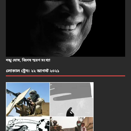
শঙ্খ ঘোষ, বিশেষ স্মরণ সংখ্যা
লোকাল ট্রেন। ২২ আগস্ট ২০২১