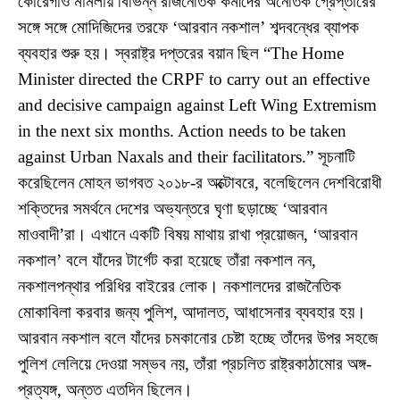
কোরেগাঁও মামলায় বিভিন্ন রাজনৈতিক কর্মীদের অনৈতিক গ্রেপ্তারের
সঙ্গে সঙ্গে মোদিজিদের তরফে ‘আরবান নকশাল’ শব্দবন্ধের ব্যাপক
ব্যবহার শুরু হয়। স্বরাষ্ট্র দপ্তরের বয়ান ছিল “The Home
Minister directed the CRPF to carry out an effective
and decisive campaign against Left Wing Extremism
in the next six months. Action needs to be taken
against Urban Naxals and their facilitators.” সূচনাটি
করেছিলেন মোহন ভাগবত ২০১৮-র অক্টোবরে, বলেছিলেন দেশবিরোধী
শক্তিদের সমর্থনে দেশের অভ্যন্তরে ঘৃণা ছড়াচ্ছে ‘আরবান
মাওবাদী’রা। এখানে একটি বিষয় মাথায় রাখা প্রয়োজন, ‘আরবান
নকশাল’ বলে যাঁদের টার্গেট করা হয়েছে তাঁরা নকশাল নন,
নকশালপন্থার পরিধির বাইরের লোক। নকশালদের রাজনৈতিক
মোকাবিলা করবার জন্য পুলিশ, আদালত, আধাসেনার ব্যবহার হয়।
আরবান নকশাল বলে যাঁদের চমকানোর চেষ্টা হচ্ছে তাঁদের উপর সহজে
পুলিশ লেলিয়ে দেওয়া সম্ভব নয়, তাঁরা প্রচলিত রাষ্ট্রকাঠামোর অঙ্গ-
প্রত্যঙ্গ, অন্তত এতদিন ছিলেন।