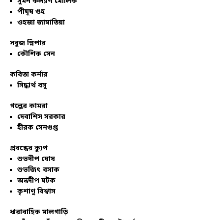
সুমন কল্যাণ মৌলিক
পীযূষ গুহ
ওহজা জামাতিয়া
সবুজ স্লিপার
কৌশিক সেন
কবিতা কর্নার
সিদ্ধার্থ বসু
গল্পের কামরা
দেবাশিস সরকার
হীরক সেনগুপ্ত
প্রবন্ধের ক্যুপ
শুভদীপ ঘোষ
শুভজিৎ বসাক
অভ্রদীপ ঘটক
কৃশাণু বিশ্বাস
ধারাবাহিক মালগাড়ি