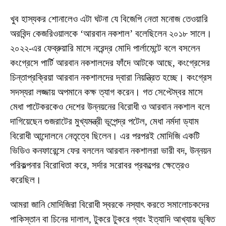
খুব হাস্যকর শোনালেও এটা ঘটনা যে বিজেপি নেতা মনোজ তেওয়ারি
অরবিন্দ কেজরিওয়ালকে ‘আরবান নকশাল’ বলেছিলেন ২০১৮ সালে।
২০২২-এর ফেব্রুয়ারি মাসে নরেন্দ্র মোদি পার্লামেন্টে বলে বসলেন
কংগ্রেসে পার্টি আরবান নকশালদের ফাঁদে আটকে আছে, কংগ্রেসের
চিন্তাপ্রক্রিয়া আরবান নকশালদের দ্বারা নিয়ন্ত্রিত হচ্ছে। কংগ্রেস
সদস্যরা লজ্জায় অপমানে কক্ষ ত্যাগ করেন। গত সেপ্টেম্বর মাসে
মেধা পাটেকরকেও দেশের উন্নয়নের বিরোধী ও আরবান নকশাল বলে
দাগিয়েছেন গুজরাটের মুখ্যমন্ত্রী ভূপেন্দ্র পটেল, মেধা নর্মদা ড্যাম
বিরোধী আন্দোলনে নেতৃত্বে ছিলেন। এর পরপরই মোদিজি একটি
ভিডিও কনফারেন্সে ফের বললেন আরবান নকশালরা ভারী বদ, উন্নয়ন
পরিকল্পনার বিরোধিতা করে, সর্দার সরোবর প্রকল্পের ক্ষেত্রেও
করেছিল।
আমরা জানি মোদিজিরা বিরোধী স্বরকে নস্যাৎ করতে সমালোচকদের
পাকিস্তান বা চিনের দালাল, টুকরে টুকরে গ্যাং ইত্যাদি আখ্যায় ভূষিত