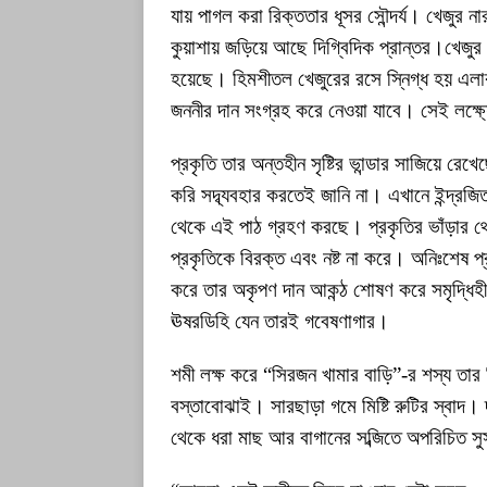
যায় পাগল করা রিক্ততার ধূসর সৌন্দর্য। খেজ
কুয়াশায় জড়িয়ে আছে দিগ্বিদিক প্রান্তর।খেজ
হয়েছে। হিমশীতল খেজুরের রসে স্নিগ্ধ হয় এলাক
জননীর দান সংগ্রহ করে নেওয়া যাবে। সেই লক্ষ
প্রকৃতি তার অন্তহীন সৃষ্টির ভান্ডার সাজিয়ে রে
করি সদ্ব্যবহার করতেই জানি না। এখানে ইন্দ্রজ
থেকে এই পাঠ গ্রহণ করছে। প্রকৃতির ভাঁড়ার থেক
প্রকৃতিকে বিরক্ত এবং নষ্ট না করে। অনিঃশেষ প
করে তার অকৃপণ দান আকন্ঠ শোষণ করে সমৃদ্ধিহ
ঊষরডিহি যেন তারই গবেষণাগার।
শমী লক্ষ করে “সিরজন খামার বাড়ি”-র শস্য তা
বস্তাবোঝাই। সারছাড়া গমে মিষ্টি রুটির স্বাদ
থেকে ধরা মাছ আর বাগানের সব্জিতে অপরিচিত সু