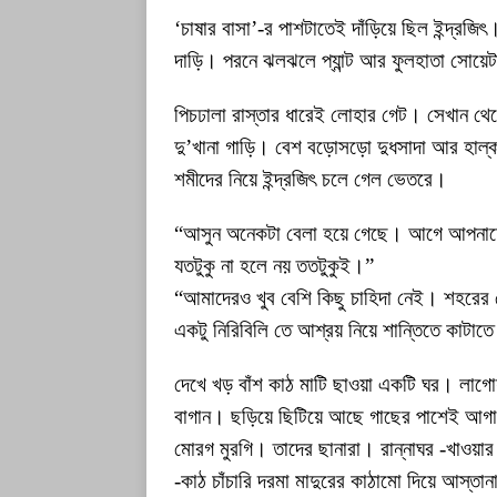
‘চাষার বাসা’-র পাশটাতেই দাঁড়িয়ে ছিল ইন্দ্রজ
দাড়ি। পরনে ঝলঝলে প্যান্ট আর ফুলহাতা সোয়ে
পিচঢালা রাস্তার ধারেই লোহার গেট। সেখান থে
দু’খানা গাড়ি। বেশ বড়োসড়ো দুধসাদা আর হাল
শমীদের নিয়ে ইন্দ্রজিৎ চলে গেল ভেতরে।
“আসুন অনেকটা বেলা হয়ে গেছে। আগে আপনাদের
যতটুকু না হলে নয় ততটুকুই।”
“আমাদেরও খুব বেশি কিছু চাহিদা নেই। শহরের
একটু নিরিবিলি তে আশ্রয় নিয়ে শান্তিতে কাটা
দেখে খড় বাঁশ কাঠ মাটি ছাওয়া একটি ঘর। লাগোয়
বাগান। ছড়িয়ে ছিটিয়ে আছে গাছের পাশেই আগা
মোরগ মুরগি। তাদের ছানারা। রান্নাঘর -খাওয়ার
-কাঠ চাঁচারি দরমা মাদুরের কাঠামো দিয়ে আস্তান