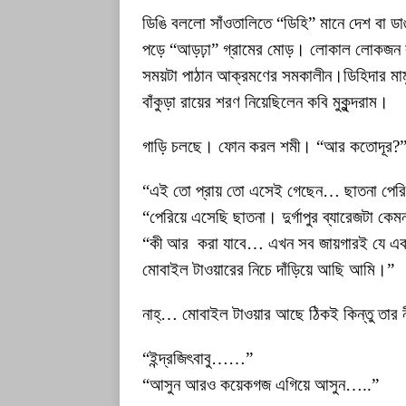
ডিঙি বললো সাঁওতালিতে “ডিহি” মানে দেশ বা ড
পড়ে “আড়ঢ়া” গ্রামের মোড়। লোকাল লোকজন বলে 
সময়টা পাঠান আক্রমণের সমকালীন।ডিহিদার মামুদ
বাঁকুড়া রায়ের শরণ নিয়েছিলেন কবি মুকুন্দরাম।
গাড়ি চলছে। ফোন করল শমী। “আর কতোদূর?
“এই তো প্রায় তো এসেই গেছেন… ছাতনা পের
“পেরিয়ে এসেছি ছাতনা। দুর্গাপুর ব্যারেজটা কেমন
“কী আর করা যাবে… এখন সব জায়গারই যে একই
মোবাইল টাওয়ারের নিচে দাঁড়িয়ে আছি আমি।”
নাহ্… মোবাইল টাওয়ার আছে ঠিকই কিন্তু তা
“ইন্দ্রজিৎবাবু……”
“আসুন আরও কয়েকগজ এগিয়ে আসুন…..”