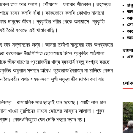
ুর নারকেল তাল আর পলাশ। পৌষমাস। ঘনঘোর শীতকাল। রহস্যের
প্রব
অম্
ুর গাছে রসের কলসি বাঁধা। কাকভোরে কলসি কোথাও নামানো
আশ
ার মানুষের জীবন। প্রকৃতির শরীর থেকে অনায়াসে প্রকৃতি
সো
্যেই তৈরি হয়েছে এই খামারবাড়ি।
অন্
জয়
খেছে তার সন্তানদের জন্য। আমরা দুর্ভাগা মানুষেরা তার অপব্যবহার
ভালো
িতরা কয়েকজন উচ্চশিক্ষিত ছেলেমেয়ে মিলে প্রকৃতির পাঠশালা
এক
ে জীবনধারণের প্রয়োজনীয় খাদ্য ব্যবহার্য বস্তু সংগ্রহ করছে
্রকৃতির অফুরান সম্পদে অবৈধ লুঠতরাজ নৈরাজ্য না চালিয়ে কেমন
ীন বৈভবহীন অথচ সহজ-সরল সুখী সমৃদ্ধ জীবনযাপন করা যায়
লোকা
র নিজস্ব। রাসায়নিক সার ছাড়াই ধান হয়েছে। মোটা লাল চাল
। দানা খাওয়া মুরগিদের মাংসে ঝোলের আস্বাদ আলাদা। পুকুর
স্বাদ। কোনওকিছুতে যেন মেকি শহুরে স্বাদ নয়।