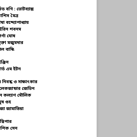
্ভড বগি :
ভোটব্যাঙ্ক
াশিস মৈত্র
ষা বন্দ্যোপাধ্যায়
রিন শবনম
র্ণা ঘোষ
ক্তা মজুমদার
ল বাস্কি
ইঞ্জিন
ার্ড এম ইটন
 নিবন্ধ ও সাক্ষাৎকার
েকজান্ডার জেভিন
মন কল্যাণ মৌলিক
ূষ গুহ
জা জামাতিয়া
স্লিপার
শিক সেন