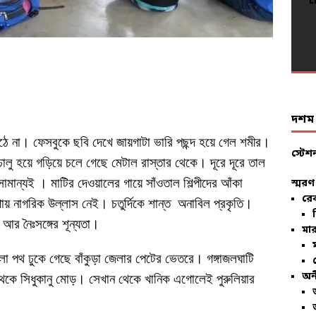
L
L
L
L
L
L
L
L
L
L
L
L
L
L
L
L
L
L
L
L
দশম ব
ঠে না। ফেসবুকে ছবি দেখে জায়গাটা ভারি পছন্দ হয়ে গেল শমীর।
স্টেশ
ালু হয়ে গড়িয়ে চলে গেছে মেটাল রাস্তার থেকে। দূরে দূরে তাল
ান্যই । মাটির দেওয়ালের গায়ে সাঁওতাল শিল্পীদের আঁকা
স্মরণ
রে
য় নাগরিক উল্লাস নেই। চতুর্দিকে শান্ত অনাবিল প্রকৃতি।
ি আর নৈঃসঙ্গের শূন্যতা।
মার
কালো পথ ঢুকে গেছে বাঁকুড়া জেলার পেটের ভেতরে। গঙ্গাজলঘাটি
অন
কে সিধুকানু মোড়। সেখান থেকে খানিক এগোলেই পুরুলিয়ার