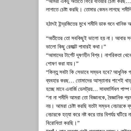
“আমরা একটু অতীতে ফিরে যাওয়ার চেষ্টা করছ…
লাগাতে চেষ্টা করছি। তোমার কেমন লাগছে শমীদ
হঠাৎই ইন্দ্রজিতের মুখে শমীদি ডাক শুনে খানিক
“অতীতের তো সবকিছুই ভালো হয় না। আবার সব যে
ভালো কিছু রেজাল্ট পাবারই কথা।”
“আমাদের টার্গেট দূষণহীন বিশ্ব। নাগরিকতা থেক
শোষণ করা যায়।”
“কিন্তু সবটা কি সেভাবে সম্ভব হবে? আধুনিক গ
ব্যবহার করছ… তোমাদের আস্তানার পাশেই খাড়া
হচ্ছে মানে এনার্জি ডেসট্রয়… সাবমার্সিবল পা
“না না শমীদি আমরা তো বিজ্ঞানকে, বৈজ্ঞানিক প্
নয়। আমরা চেষ্টা করছি যতটা সম্ভব নেচারকে ব্
নেচারকে হত্যা করে নষ্ট করে তার বিপর্যয় ঘটি
বিরোধিতা করছি।”