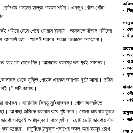
কবিতা
িৎ। ছোটখাট গড়নের হাল্কা পাতলা শরীর। একমুখ খোঁচা খোঁচা
সিদ্
টার।
গল্পে
দে
কেই গড়িয়ে নেমে গেছে মোরাম রাস্তা। ডানহাতে দাঁড়াল শমীদের
হীর
্কা আকাশি রঙা। পাশেই দরমার দরজা ভেজানো আস্তানা।
প্রবন্
শু
শু
 ঘরগুলো দেখে নিন। আমাদের ব্যবস্থাপনা খুবই সামান্য।
অভ
কৃশ
 কোলাহল থেকে মুক্তি পেতেই এরকম জায়গায় ছুটে আসা। দুদিন
ধারাব
তে চাই।” শমী জানায়।
গোঁ
নহি
া বাথরুম। সাদামাটা কিন্তু সুবিধাজনক। গোটা অঙ্গনটিতে
ছা। আগাছা জমিকে জলদান করে পুষ্ট করে। খোলা জায়গায় ঘুরছে
অনুব
জুর
 জায়গা সর্বত্রই অনাড়ম্বর। বাহুল্যহীন। ছোট ছোট জায়গায় বাঁশ
া করা হয়েছে। চতুর্দিকে উন্মুক্ত পলাশের জঙ্গল আর যতদূর চোখ
গদ্য 