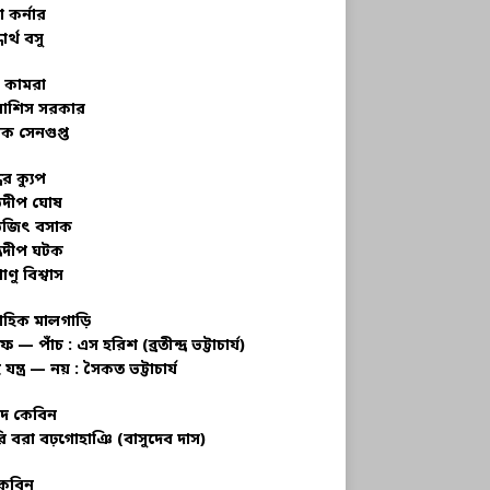
 কর্নার
ধার্থ বসু
র কামরা
বাশিস সরকার
ক সেনগুপ্ত
ধের ক্যুপ
ভদীপ ঘোষ
ভজিৎ বসাক
্রদীপ ঘটক
াণু বিশ্বাস
াহিক মালগাড়ি
ফ — পাঁচ : এস হরিশ (ব্রতীন্দ্র ভট্টাচার্য)
 যন্ত্র — নয় : সৈকত ভট্টাচার্য
াদ কেবিন
ি বরা বঢ়গোহাঞি (বাসুদেব দাস)
কেবিন