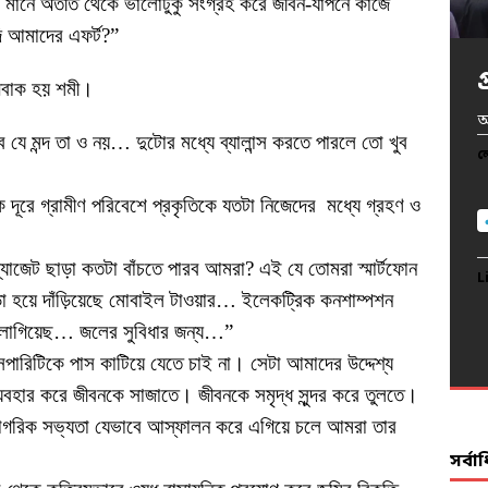
 মানে অতীত থেকে ভালোটুকু সংগ্রহ করে জীবন-যাপনে কাজে
ি আমাদের এফর্ট?”
 অবাক হয় শমী।
খ
অ
অ
প
আ
 মন্দ তা ও নয়… দুটোর মধ্যে ব্যালান্স করতে পারলে তো খুব
দ
ল
ল
ল
ল
ল
ে দূরে গ্রামীণ পরিবেশে প্রকৃতিকে যতটা নিজেদের মধ্যে গ্রহণ ও
্যাজেট ছাড়া কতটা বাঁচতে পারব আমরা? এই যে তোমরা স্মার্টফোন
L
L
L
L
 হয়ে দাঁড়িয়েছে মোবাইল টাওয়ার… ইলেকট্রিক কনশাম্পশন
L
ম্প লাগিয়েছ… জলের সুবিধার জন্য…”
রসপারিটিকে পাস কাটিয়ে যেতে চাই না। সেটা আমাদের উদ্দেশ্য
যবহার করে জীবনকে সাজাতে। জীবনকে সমৃদ্ধ সুন্দর করে তুলতে।
য়ে নাগরিক সভ্যতা যেভাবে আস্ফালন করে এগিয়ে চলে আমরা তার
সর্ব