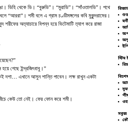
াঙা। ডিহি থেকে ডি। “বুরুডি”। “মুরাডি”। “সাঁওতালডি”। পথে
রিজার
শুভ
“আররা”। শমী বলে এ গ্রাম চণ্ডীমঙ্গলের কবি মুকুন্দরামের।
মনী
 শরীফের অত্যাচারে বিপন্ন হয়ে ভিটেমাটি ত্যাগ করে রাজা
আই
অপ
অনু
”
ইপি
স্টিম 
িয়েছেন?”
রিচ
 হয়ে গেছে ইন্দ্রজিৎবাবু।”
 দশা… এখানে আসুন শান্তি পাবেন। লক্ষ রাখুন একটা
বিশেষ
আল
সু
পীয
র নীচে কেউ তো নেই। ফের ফোন করে শমী।
ওহ
সবুজ 
কৌ