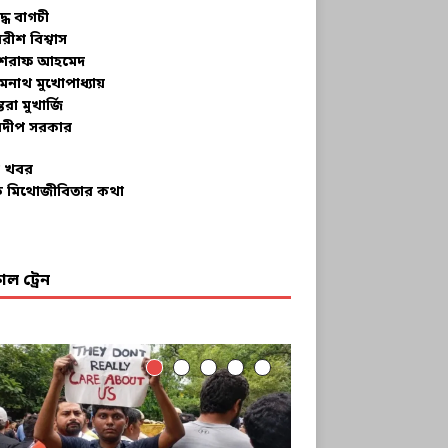
ুদ্ধ বাগচী
বরীশ বিশ্বাস
রাফ আহমেদ
মনাথ মুখোপাধ্যায়
তরা মুখার্জি
দীপ সরকার
 খবর
 মিথোজীবিতার কথা
ল ট্রেন