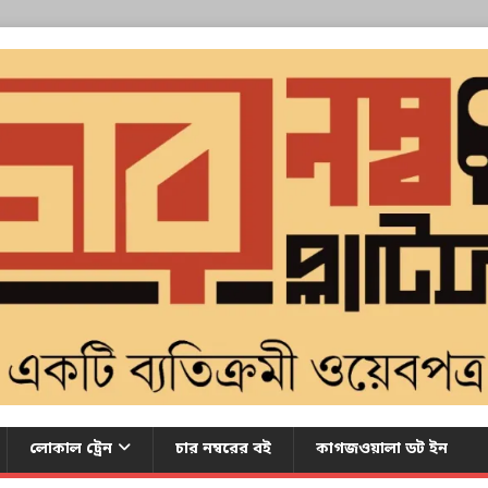
লোকাল ট্রেন
চার নম্বরের বই
কাগজওয়ালা ডট ইন