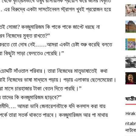
থেকে কৃত্রিমভাবে ওষুধ রাসায়নিক প্রয়োগ করে জমির বিকৃতি
… এর বিরুদ্ধে একটা সাসটেনেবল স্ট্রাগল খুবই প্রয়োজন হয়ে
ি অতই সোজা? কনজুমারিজম কি পাকে পাকে জাপ্টে ধরছে না
ব নিজেদের মুক্ত রাখতে?”
টা করতে তো দোষ নেই……আমরা একটা চেষ্টা শুরু করেছি বলতে
া কিছুটা সাড়া ফেলতেও পেরেছি।”
চোদ্দটি সাঁওতাল পরিবার। তারা নিজেদের মাতৃভাষাতেই কথা
াই নিজেদের ভাষা মাধ্যমে পড়ায়। পড়ায় এলাকার ছেলেমেয়েরা।
 মাসে চারহাজার টাকা বেতন দিতে পারছি।”
ায় তাদের কি কনজুমারিজম ছাড়বে?”
যাত্র
শমীদি…. আমরা ভাবি জেনারেশনটাকে যদি কনসাস করা যায়
Hira
র্কে তারা সতর্ক থাকতে পারবে। কনজুমারিজম আর পা মাথায়
ritab
নাট্যব্য