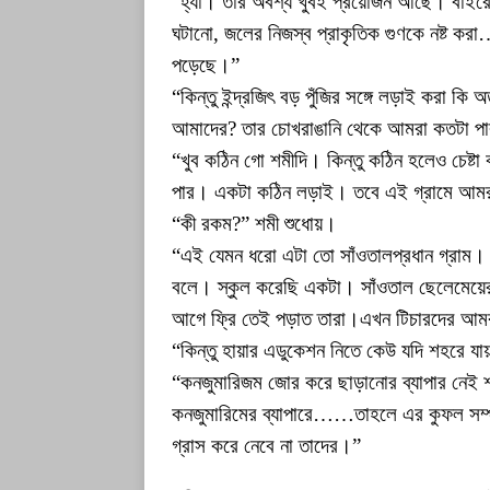
“হ্যাঁ। তার অবশ্য খুবই প্রয়োজন আছে। বাইরে 
ঘটানো, জলের নিজস্ব প্রাকৃতিক গুণকে নষ্ট করা
পড়েছে।”
“কিন্তু ইন্দ্রজিৎ বড় পুঁজির সঙ্গে লড়াই করা ক
আমাদের? তার চোখরাঙানি থেকে আমরা কতটা পার
“খুব কঠিন গো শমীদি। কিন্তু কঠিন হলেও চেষ্
পার। একটা কঠিন লড়াই। তবে এই গ্রামে আমর
“কী রকম?” শমী শুধোয়।
“এই যেমন ধরো এটা তো সাঁওতালপ্রধান গ্রাম। 
বলে। স্কুল করেছি একটা। সাঁওতাল ছেলেমেয়ের
আগে ফ্রি তেই পড়াত তারা।এখন টিচারদের আমরা
“কিন্তু হায়ার এডুকেশন নিতে কেউ যদি শহরে য
“কনজুমারিজম জোর করে ছাড়ানোর ব্যাপার নেই 
কনজুমারিমের ব্যাপারে……তাহলে এর কুফল সম্প
গ্রাস করে নেবে না তাদের।”