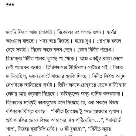
***
জলদি ফিরল আজ লোকটা। বিকেলের রং গলছে তখন। হর্নের
আওয়াজ বাড়ছে। শহর ঘরে ফিরছে। ঘরের সুখ। পোশাক বদলে
নেবে সবাই। দিনের ক্ষতে মলম দেবে। যেমন বিনীত পারেখ।
তিপ্পান্নর বিনীত পালক খুলছে গা থেকে। আজ একটুও রক্ত লেগে
নেই পালকের তলায়। তিরিশজনের টার্মিনেশন লেটারে সই। বিজয়
জানিয়েছিল, দুজন কোর্টে যাওয়ার হুমকি দিচ্ছে। বিনীত সিইও আনন্দ
দেশাইকে জানিয়েছে সবটা। তিরিশজনকে চেম্বারে ডেকে টার্মিনেশন
লেটার আর ধন্যবাদ দিয়েছে। ভবিষ্যতের জন্য হার্দিক শুভকামনা।
বিকেলের মধ্যেই কানাঘুষোয় শুনে নিয়েছে যে, ওরা সকলে বিজয়
বণিককে খিস্তি করছে। “বিনীত ট্রায়েড টু সেভ আওয়ার অ্যাস।
ওই খানকির ছেলে বিজয় আমাদের নাম পাঠিয়েছিল…”, “বাস্টার্ড
শালা, নিজের ফ্যামিলি নেই। ও কী বুঝবে?”, “বিনীত স্যার