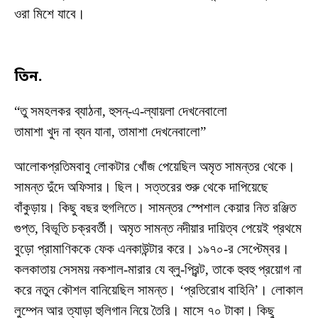
ওরা মিশে যাবে।
তিন.
“তু সমহলকর ব্যাঠনা, হুসন্‌-এ-ল্যায়লা দেখনেবালো
তামাশা খুদ না ব্যন যানা, তামাশা দেখনেবালো”
আলোকপ্রতিমবাবু লোকটার খোঁজ পেয়েছিল অমৃত সামন্তর থেকে।
সামন্ত দুঁদে অফিসার। ছিল। সত্তরের শুরু থেকে দাপিয়েছে
বাঁকুড়ায়। কিছু বছর হুগলিতে। সামন্তর স্পেশাল কেয়ার নিত রঞ্জিত
গুপ্ত, বিভূতি চক্রবর্তী। অমৃত সামন্ত নদীয়ার দায়িত্ব পেয়েই প্রথমে
বুড়ো প্রামাণিককে ফেক এনকাউন্টার করে। ১৯৭০-র সেপ্টেম্বর।
কলকাতায় সেসময় নকশাল-মারার যে ব্লু-প্রিন্ট, তাকে হুবহু প্রয়োগ না
করে নতুন কৌশল বানিয়েছিল সামন্ত। ‘প্রতিরোধ বাহিনি’। লোকাল
লুম্পেন আর ত্যাড়া হুলিগান নিয়ে তৈরি। মাসে ৭০ টাকা। কিছু