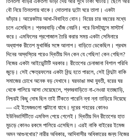
তিনতলা বাড়ির একতলা ভাড়া দেয় আর সুদে টাকা খাটায়। ছেলে আর
বৌ নিয়ে তিনতলায় থাকে। দোতলার দুটো ঘরে তালা। একটা
ভাঁড়ার। আরেকটায় আধা-বিবাহিত বোন। বিয়ের চার বছরের মধ্যে
চলে এসেছিল। শ্বশুরবাড়ি খোঁজ নেয়নি। পরে ডিসট্যান্সে মাস্টার্স
করে। এমফিলের প্রপোজাল তৈরি করার সময় একটা সেমিনারে
অধ্যাপক রীতেশ মুখার্জির সঙ্গে আলাপ। বাড়িতে ডেকেছিল। প্রথম
দিনের অস্বস্তির পরেও দ্বিতীয় দিন কেন যে গেছিল! কেন গেছিল?
নিজের একটা আইডেন্টিটি দরকার। রীতেশের চেনাজানা বিশাল পরিধি
জুড়ে। সেই ক্ষেত্রফলের একটা বিন্দু হতে পারলে, সেই বিন্দুটা বাকি
সমাজের চোখে অনেক বড় দেখাবে। ঘরভাঙা মদ্দা যুবতী, বরের ঘর
থেকে পালিয়ে আসা মেয়েছেলে, শ্বশুরবাড়িতে না-নেওয়া হতচ্ছাড়ি,
নিশ্চয়ই কিছু দোষ ছিল তাই টিঁকতে পারেনি ন্না ন্না তাড়িয়ে দিয়েছে
— এই ইমেজগুলো পাল্টানো যাবে। দূরের শহরের কোনও
ইউনিভার্সিটিতে এমফিল পেয়ে গেলেই। দ্বিতীয় দিন রীতেশের হাত
মুচড়ে কোনও রকমে পালিয়ে এসেছিল। এরই নাকি বাইরের ইমেজ
অমন আগুনখোর? নারীর অধিকার, আদিবাসীর অধিকারের জন্য নিজের