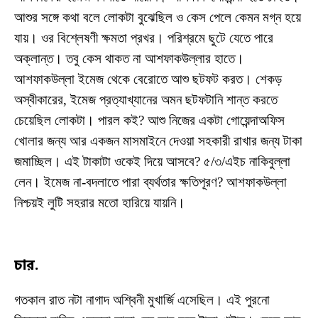
আশুর সঙ্গে কথা বলে লোকটা বুঝেছিল ও কেস পেলে কেমন মগ্ন হয়ে
যায়। ওর বিশ্লেষণী ক্ষমতা প্রখর। পরিশ্রমে ছুটে যেতে পারে
অক্লান্ত। তবু কেস থাকত না আশফাকউল্লার হাতে।
আশফাকউল্লা ইমেজ থেকে বেরোতে আশু ছটফট করত। শেকড়
অস্বীকারের, ইমেজ প্রত্যাখ্যানের অমন ছটফটানি শান্ত করতে
চেয়েছিল লোকটা। পারল কই? আশু নিজের একটা গোয়েন্দাঅফিস
খোলার জন্য আর একজন মাসমাইনে দেওয়া সহকারী রাখার জন্য টাকা
জমাচ্ছিল। এই টাকাটা ওকেই দিয়ে আসবে? ৫/৩/এইচ নাকিবুল্লা
লেন। ইমেজ না-বদলাতে পারা ব্যর্থতার ক্ষতিপূরণ? আশফাকউল্লা
নিশ্চয়ই লুটি সহরার মতো হারিয়ে যায়নি।
চার.
গতকাল রাত নটা নাগাদ অশ্বিনী মুখার্জি এসেছিল। এই পুরনো