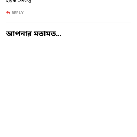
হীরক সেনগুপ্ত
REPLY
আপনার মতামত...