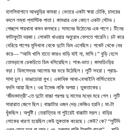
হালসিবাগানে আধবুড়ির কামরা। ভেতরে একটা ক্ষয়া চৌকি, চাদরের
বদলে লম্বা প্লাস্টিক পাতা। কামরার এক কোণে একটা স্টোভ।
পেচ্ছাপ পায়খানা কমন কলঘরে। সামনের উঠোনের এক পাশে। টিনের
ফাটাফুটো দরজা। লোকটা খাওয়ার অনুরোধ ফেলতে পারেনি। চট করে
বেরিয়ে পাশের মুদিখানা থেকে দুটো ডিম এনেছিল। পকেট থেকে বের
করে— “আমি খালি হাতে কারও বাড়ি যাই না, মাসি।” বুড়ি হেসে
তোবড়ানো ডেকচিতে ডিম বসিয়েছিল। শাক-ভাত। কাদাচিংড়ির
বড়া। ডিমসেদ্ধর আলোয় ঘর ভরে উঠেছিল। লুটি সহরা। প্রায়-
সাদা চুল। ভাঙাচোরা মুখ। একাধিক আধা-বেআইনি নার্সিংহোমে
বদলি আয়া ছিল। ওর ইমেজ নাকি অপয়া। তুকতাকের।
‘জীবনদাত্রী’-তে দুটো বাচ্চা পরপর দু মাসের মধ্যে মরে গেল। লুটি
সারারাত জেগে ছিল। বাচ্চাটার ওজন দেড় কেজিও হয়নি। মা-টা
ধুঁকছিল। অপুষ্টি। তেরাত্তির না পুইয়েই বাচ্চাটা মরল। বাড়ির
লোকের ধারণা হয়েছিল কেউ তুকতাক করেছে। কেউ? কে? “লুটিদি
এখন যেতে হবে না আর। ওঃ, হপ্তার বাকি টাকাটা রাখো”— মানি