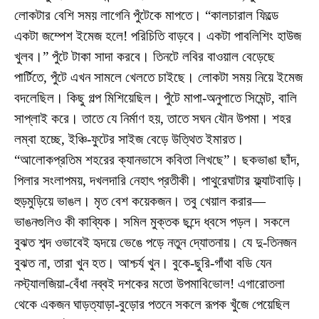
লোকটার বেশি সময় লাগেনি পুঁটেকে মাপতে। “কালচারাল ফিল্ডে
একটা জম্পেশ ইমেজ হলে! পরিচিতি বাড়বে। একটা পাবলিশিং হাউজ
খুলব।” পুঁটে টাকা সাদা করবে। তিনটে লবির বাওয়াল বেড়েছে
পার্টিতে, পুঁটে এখন সামলে খেলতে চাইছে। লোকটা সময় নিয়ে ইমেজ
বদলেছিল। কিছু গল্প মিশিয়েছিল। পুঁটে মাপা-অনুপাতে সিমেন্ট, বালি
সাপ্লাই করে। তাতে যে নির্মাণ হয়, তাতে সঘন যৌন উপমা। শহর
লম্বা হচ্ছে, ইঞ্চি-ফুটের সাইজ বেড়ে উত্থিত ইমারত।
“আলোকপ্রতিম শহরের ক্যানভাসে কবিতা লিখছে”। ছকভাঙা ছাঁদ,
পিলার সংলাপময়, দখলদারি নেহাৎ প্রতীকী। পাথুরেঘাটার ফ্ল্যাটবাড়ি।
হুড়মুড়িয়ে ভাঙল। মৃত বেশ কয়েকজন। তবু খেয়াল করার—
ভাঙনগুলিও কী কাব্যিক। সমিল মুক্তক ছন্দে ধ্বসে পড়ল। সকলে
বুঝত শব্দ ওভাবেই হৃদয়ে ভেঙে পড়ে নতুন দ্যোতনায়। যে দু-তিনজন
বুঝত না, তারা খুন হত। আশ্চর্য খুন। বুকে-ছুরি-গাঁথা বডি যেন
নস্ট্যালজিয়া-বেঁধা নব্বই দশকের মতো উপমাবিভোল! এগারোতলা
থেকে একজন ঘাড়ত্যাড়া-বুড়োর পতনে সকলে রূপক খুঁজে পেয়েছিল