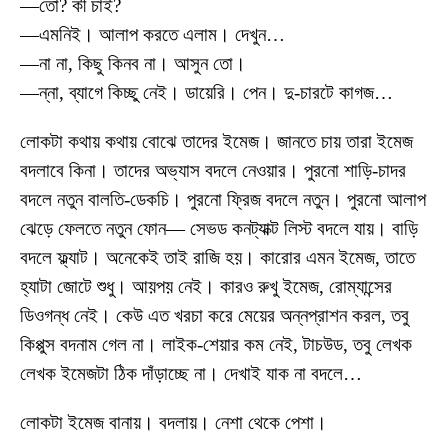
—তো? কী চাই?
—এমনিই। আলাপ করতে এলাম। দেখুন…
—না না, কিছু কিনব না। আসুন তো।
—ন্না, ব্যাগে কিচ্ছু নেই। ডায়েরি। পেন। দু-চারটে কাগজ…
লোকটা কথায় কথায় বোঝে তাদের ইমেজ। জানতে চায় তারা ইমেজ
বদলাবে কিনা। তাদের অভ্যাস বদলে নেওয়ার। পুরনো শাড়ি-চাদর
বদলে নতুন বালতি-ডেকচি। পুরনো ফ্রিজ বদলে নতুন। পুরনো আলাপ
ঝেড়ে ফেলতে নতুন ফোন— সেভড কনট্যাক্ট লিস্ট বদলে যায়। বাড়ি
বদলে ফ্ল্যাট। অনেকেই তাই রাজি হয়। কারোর এমন ইমেজ, তাতে
হ্যাটা জোটে শুধু। আয়পয় নেই। কারও রুখু ইমেজ, রোম্যান্সের
ডিওগন্ধ নেই। কেউ এত খরচা করে মেয়ের অন্নপ্রাশন করল, তবু
কিপ্পুস বদনাম গেল না। লাইক-শেয়ার কম নেই, টাচউড, তবু লেখক
লেখক ইমেজটা ঠিক দাঁড়াচ্ছে না। দেখাই যাক না বদলে…
লোকটা ইমেজ বানায়। বদলায়। নেশা থেকে পেশা।