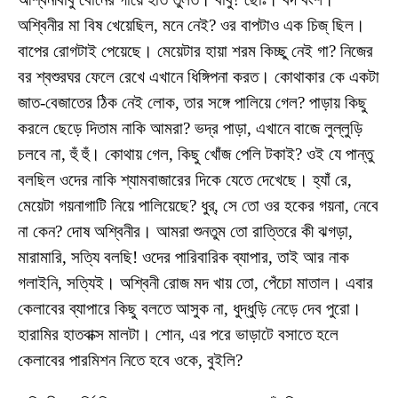
অশ্বিনীর মা বিষ খেয়েছিল, মনে নেই? ওর বাপটাও এক চিজ্‌ ছিল।
বাপের রোগটাই পেয়েছে। মেয়েটার হায়া শরম কিচ্ছু নেই গা? নিজের
বর শ্বশুরঘর ফেলে রেখে এখানে ধিঙ্গিপনা করত। কোথাকার কে একটা
জাত-বেজাতের ঠিক নেই লোক, তার সঙ্গে পালিয়ে গেল? পাড়ায় কিছু
করলে ছেড়ে দিতাম নাকি আমরা? ভদ্র পাড়া, এখানে বাজে লুল্লুড়ি
চলবে না, হুঁ হুঁ। কোথায় গেল, কিছু খোঁজ পেলি টকাই? ওই যে পান্তু
বলছিল ওদের নাকি শ্যামবাজারের দিকে যেতে দেখেছে। হ্যাঁ রে,
মেয়েটা গয়নাগাটি নিয়ে পালিয়েছে? ধুর্‌, সে তো ওর হকের গয়না, নেবে
না কেন? দোষ অশ্বিনীর। আমরা শুনতুম তো রাত্তিরে কী ঝগড়া,
মারামারি, সত্যি বলছি! ওদের পারিবারিক ব্যাপার, তাই আর নাক
গলাইনি, সত্যিই। অশ্বিনী রোজ মদ খায় তো, পেঁচো মাতাল। এবার
কেলাবের ব্যাপারে কিছু বলতে আসুক না, ধুদ্ধুড়ি নেড়ে দেব পুরো।
হারামির হাতবাক্স মালটা। শোন, এর পরে ভাড়াটে বসাতে হলে
কেলাবের পারমিশন নিতে হবে ওকে, বুইলি?