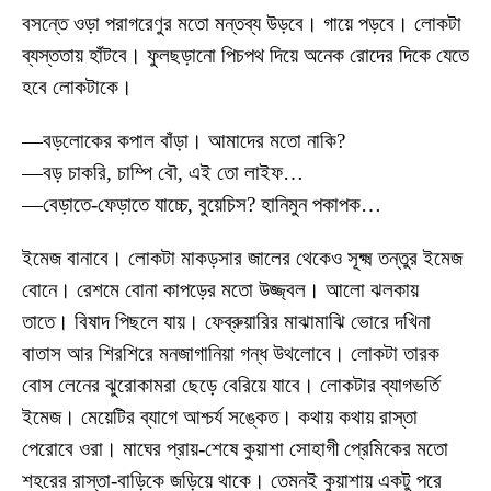
বসন্তে ওড়া পরাগরেণুর মতো মন্তব্য উড়বে। গায়ে পড়বে। লোকটা
ব্যস্ততায় হাঁটবে। ফুলছড়ানো পিচপথ দিয়ে অনেক রোদের দিকে যেতে
হবে লোকটাকে।
—বড়লোকের কপাল বাঁড়া। আমাদের মতো নাকি?
—বড় চাকরি, চাম্পি বৌ, এই তো লাইফ…
—বেড়াতে-ফেড়াতে যাচ্চে, বুয়েচিস? হানিমুন পকাপক…
ইমেজ বানাবে। লোকটা মাকড়সার জালের থেকেও সূক্ষ্ম তন্তুর ইমেজ
বোনে। রেশমে বোনা কাপড়ের মতো উজ্জ্বল। আলো ঝলকায়
তাতে। বিষাদ পিছলে যায়। ফেব্রুয়ারির মাঝামাঝি ভোরে দখিনা
বাতাস আর শিরশিরে মনজাগানিয়া গন্ধ উথলোবে। লোকটা তারক
বোস লেনের ঝুরোকামরা ছেড়ে বেরিয়ে যাবে। লোকটার ব্যাগভর্তি
ইমেজ। মেয়েটির ব্যাগে আশ্চর্য সঙ্কেত। কথায় কথায় রাস্তা
পেরোবে ওরা। মাঘের প্রায়-শেষে কুয়াশা সোহাগী প্রেমিকের মতো
শহরের রাস্তা-বাড়িকে জড়িয়ে থাকে। তেমনই কুয়াশায় একটু পরে