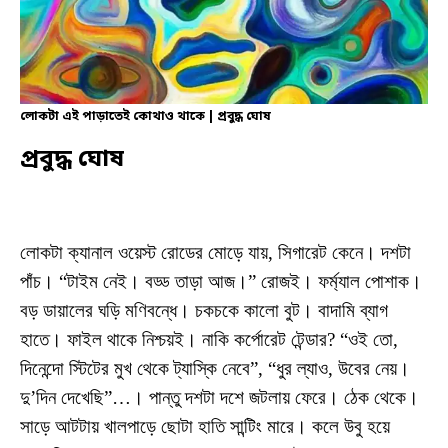
লোকটা এই পাড়াতেই কোথাও থাকে | প্রবুদ্ধ ঘোষ
প্রবুদ্ধ ঘোষ
লোকটা ক্যানাল ওয়েস্ট রোডের মোড়ে যায়, সিগারেট কেনে। দশটা
পাঁচ। “টাইম নেই। বড্ড তাড়া আজ।” রোজই। ফর্ম্যাল পোশাক।
বড় ডায়ালের ঘড়ি মণিবন্ধে। চকচকে কালো বুট। বাদামি ব্যাগ
হাতে। ফাইল থাকে নিশ্চয়ই। নাকি কর্পোরেট টেন্ডার? “ওই তো,
দিনেন্দো স্টিটের মুখ থেকে ট্যাস্কি নেবে”, “ধুর ল্যাও, উবের নেয়।
দু’দিন দেখেছি”…। পান্তু দশটা দশে জটলায় ফেরে। ঠেক থেকে।
সাড়ে আটটায় খালপাড়ে ছোটা হাতি সান্টিং মারে। কলে উবু হয়ে