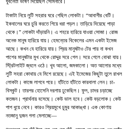
যুবনেতা ভাষণ দিয়েছিল সেমিনারে।
টাকাটা নিয়ে লুটি সহরার ঘরে গেছিল লোকটা। “আবাগীর বেটি।
ইকবালের ঘরে চুরি করতে গিয়ে ধরা পড়ল। তাড়িয়ে দিয়েছে পাড়া
থেকে।” লোকটা দাঁড়ায়নি। এ শহরে হারিয়ে যাওয়া সোজা। রোজ
অনেক মানুষ হারিয়ে যায়। হেমন্তের বিকেলের এমন একটা ইমেজ
আছে। কখন যে হারিয়ে যায়। প্রিয় মানুষটাও টের পায় না কখন
পাশের মানুষটার মুখ থেকে রোদ্দুর সরে গেল। সরে গেলে বোঝা যায়।
স্ট্রিটলাইট জ্বলে ওঠে। খুব আলো, জমকালো। অত আলোর মধ্যে
লুটি সহরা কোথায় যে মিশে রয়েছে। এই ইমেজের কিছুটা তুলে রাখল
লোকটা। কাজে লাগবে পরে। হাঁটতে হাঁটতে কারবালা লেন। চা-
বিস্কুট। তারপর হোসেনি দরগায় ঢুকেছিল। ফুল, চাদর চড়াচ্ছে
কতজন। প্রার্থনায় বসেছে। কেউ ভাল হবে। কেউ বড়লোক। কেউ
পাপ ধুয়ে নেবে। কারও প্রিয়মুখে চুমুর আকাঙ্খা। এক কোণায়
নতজানু দুজন গলা মেলাচ্ছে—