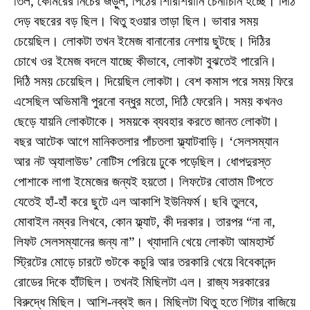
তিল, কোমরের নিচের জড়ুল, পিঠের শিরিশিরানি চেনাচিনি হচ্ছে। দিঠি
দেড় বছরের বড় ছিল। থিতু হওয়ার তাড়া ছিল। ভাবার সময়
চেয়েছিল। লোকটা তখন ইমেজ বানানোর নেশায় ছুটছে। দিঠির
চোখে ওর ইমেজ বদলে যাচ্ছে কীভাবে, লোকটা বুঝতেই পারেনি।
দিঠি সময় চেয়েছিল। দিয়েছিল লোকটা। বেশ কমাস পরে সময় ফিরে
এসেছিল অভিমানী পুরনো বন্ধুর মতো, দিঠি ফেরেনি। সময় কখনও
ছেড়ে যায়নি লোকটাকে। সময়কে ব্যবহার করতে জানত লোকটা।
বছর আটেক আগে মানিকতলার পাঁচতলা ফ্ল্যাটবাড়ি। ‘সেলসম্যান
আর নট অ্যালাউড’ নোটিস পেরিয়ে ঢুকে পড়েছিল। ধোপদুরস্ত
পোশাকে লাগা ইমেজের জন্যই হয়তো। লিফটের বোতাম টিপতে
যেতেই হাঁ-হাঁ করে ছুটে এল আকাশি ইউনিফর্ম। ছবি তুলবে,
মোবাইল নম্বর লিখবে, কোন ফ্ল্যাট, কী দরকার। তারপর “না না,
লিফট সেলসম্যানের জন্য না”। খ্যাদানি খেয়ে লোকটা আমহার্স্ট
স্ট্রিটের মোড়ে চারটে গুটকে কচুরি আর তরকারি খেয়ে বিবেকানন্দ
রোডের দিকে হাঁটছিল। তখনই মিছিলটা এল। রাজ্য সরকারের
বিরুদ্ধে মিছিল। আশি-নব্বই জন। মিছিলটা থিতু হতে গিটার বাজিয়ে