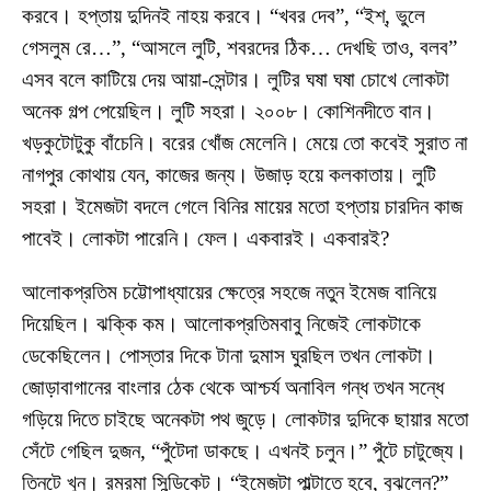
করবে। হপ্তায় দুদিনই নাহয় করবে। “খবর দেব”, “ইশ্‌, ভুলে
গেসলুম রে…”, “আসলে লুটি, শবরদের ঠিক… দেখছি তাও, বলব”
এসব বলে কাটিয়ে দেয় আয়া-সেন্টার। লুটির ঘষা ঘষা চোখে লোকটা
অনেক গল্প পেয়েছিল। লুটি সহরা। ২০০৮। কোশিনদীতে বান।
খড়কুটোটুকু বাঁচেনি। বরের খোঁজ মেলেনি। মেয়ে তো কবেই সুরাত না
নাগপুর কোথায় যেন, কাজের জন্য। উজাড় হয়ে কলকাতায়। লুটি
সহরা। ইমেজটা বদলে গেলে বিনির মায়ের মতো হপ্তায় চারদিন কাজ
পাবেই। লোকটা পারেনি। ফেল। একবারই। একবারই?
আলোকপ্রতিম চট্টোপাধ্যায়ের ক্ষেত্রে সহজে নতুন ইমেজ বানিয়ে
দিয়েছিল। ঝক্কি কম। আলোকপ্রতিমবাবু নিজেই লোকটাকে
ডেকেছিলেন। পোস্তার দিকে টানা দুমাস ঘুরছিল তখন লোকটা।
জোড়াবাগানের বাংলার ঠেক থেকে আশ্চর্য অনাবিল গন্ধ তখন সন্ধে
গড়িয়ে দিতে চাইছে অনেকটা পথ জুড়ে। লোকটার দুদিকে ছায়ার মতো
সেঁটে গেছিল দুজন, “পুঁটেদা ডাকছে। এখনই চলুন।” পুঁটে চাটুজ্যে।
তিনটে খুন। রমরমা সিন্ডিকেট। “ইমেজটা পাল্টাতে হবে, বুঝলেন?”