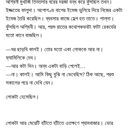
অশ্বিনী মুখার্জি তিনতলার ঘরের দরজা বন্ধ করে ফুঁসছিল তখন।
ইজ্জতের ফালুদা। অপোগণ্ড বাপের ইমেজ ভুলিয়ে দিয়ে নিজের একটা
ইমেজ তৈরি করেছিল। ব্যবসার কাজে হেল্প হত তাতে। শাল্লা।
ফুঁসছিল অশ্বিনী। আর, পরশু রাতের কথোপকথনটা ফাটা রেকর্ডের
মতো কানে বাজছিল।
—ঘর ছাড়বি কালই। তোর মতো একা লোককে আর না।
ফ্যামিলিকে দেব।
—আর কটা দিন। অন্য একটা বাড়ি পেলেই…
—না। কালই। আমি কিছু বুঝি না ভেবেছিস? ঠিক আছে, পরশু
সকালের পরে না দেখি যেন।
লোকটা হেসেছিল।
লোকটা আর মেয়েটি হাঁটতে হাঁটতে এতক্ষণে শ্যামবাজার। ভোর