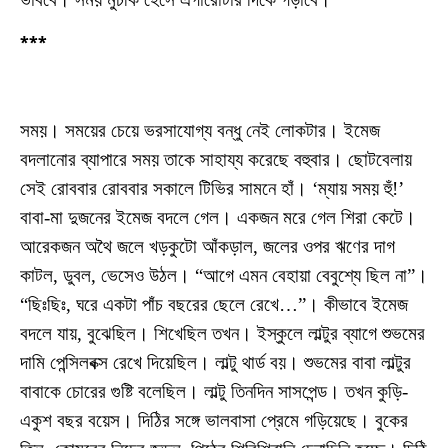
***
সময়। সময়ের চেয়ে ভরসাযোগ্য বন্ধু নেই লোকটার। ইমেজ
বদলানোর ব্যাপারে সময় তাকে সাহায্য করেছে বহুবার। ছোটবেলায়
সেই রোববার রোববার সকালে টিভির সামনে হাঁ। ‘ম্যায় সময় হুঁ!’
বাবা-মা দুজনের ইমেজ বদলে গেল। একজন মরে গেল শিরা কেটে।
আরেকজন অথৈ জলে খড়কুটো আঁকড়াল, জলের ওপর ঋণের দাগ
কাটল, ডুবল, ভেসেও উঠল। “আগে এমন বেহায়া বেবুশ্যে ছিল না”।
“ছিঃছিঃ, ঘরে একটা পাঁচ বছরের ছেলে রেখে…”। কীভাবে ইমেজ
বদলে যায়, বুঝেছিল। শিখেছিল তখন। ইস্কুলে লাল্টুর ব্যাগে শুভমের
দামি পেন্সিলবক্স রেখে দিয়েছিল। লাল্টু থার্ড বয়। শুভমের বাবা লাল্টুর
বাবাকে চোরের গুষ্টি বলেছিল। লাল্টু তিনদিন সাসপেন্ড। তখন কুড়ি-
একুশ বছর বয়েস। দিঠির সঙ্গে ভালবাসা প্রেমে গড়িয়েছে। বুকের