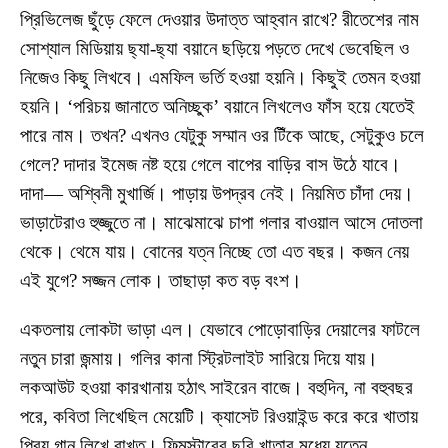
প্রিভিলেজ ছুঁড়ে ফেলে দেওয়ার উদাত্ত আহ্বান রাখে? রীতেশের নাম
সোশ্যাল মিডিয়ায় ছ্যা-ছ্যা বয়ানে ছড়িয়ে পড়তে দেখে ভেবেছিল ও
নিজেও কিছু লিখবে। এমফিল ভর্তি হওয়া হয়নি। কিছুই তেমন হওয়া
হয়নি। ‘পরিচয় জানাতে অনিচ্ছুক’ বয়ানে লিখলেও ফাঁস হয়ে যেতেই
পারে নাম। তখন? এখনও যেটুকু সম্মান ওর টিঁকে আছে, সেটুকুও চলে
গেলে? দাদার ইমেজ নষ্ট হয়ে গেলে বাপের বাড়ির বাস উঠে যাবে।
দাদা— অশ্বিনী মুখার্জি। পাড়ায় উপদ্রব নেই। নিয়মিত চাঁদা দেয়।
ভাড়াটেরাও হুজ্জুতে না। মাঝেমাঝে চাপা গলার বাওয়াল আসে দোতলা
থেকে। থেমে যায়। বোনের যত্ন নিচ্ছে তো এত বছর। কজন নেয়
এই যুগে? সজ্জন লোক। তাছাড়া কত বড় বংশ।
একতলায় লোকটা ভাড়া এল। যেভাবে পোড়োবাড়ির দেয়ালের ফাটলে
নতুন চারা জন্মায়। গলির কানা স্ট্রিটলাইট সারিয়ে দিয়ে যায়।
লকআউট হওয়া কারখানায় হঠাৎ সাইরেন বাজে। বহুদিন, না বহুবছর
পরে, কবিতা লিখেছিল মেয়েটি। ক্যাসেট রিওয়াইন্ড করে করে খাতায়
প্রিয় গান লিখে রাখত। ফিল্মস্টারের ছবি খাতার মধ্যে যত্নে