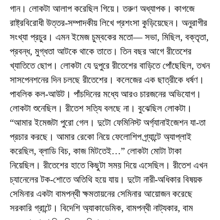
গান। লোকটা আলাপ করেছিল গিয়ে। তরুণ অধ্যাপক। কাগজে
রাষ্ট্রবিরোধী উত্তর-সম্পাদকীয় লিখে প্রশংসা কুড়িয়েছেন। অনুরাগীর
সংখ্যা প্রচুর। এমন ইমেজ চুম্বকের মতো— সভা, মিছিল, বক্তৃতা,
প্রবন্ধ, মুগ্ধতা আটকে থাকে তাতে। তিন বছর আগে রীতেশের
খ্যাতিতে ছোপ। লোকটা যে দুপুরে রীতেশের বাড়িতে পোঁছেছিল, তখন
সাসপেনশনের দিন চলছে রীতেশের। কলেজের এক ছাত্রীকে ধর্ষণ।
পাবলিক কল-আউট। পাঁচদিনের মধ্যে আরও চারজনের অভিযোগ।
লোকটা শুনেছিল। রীতেশ সত্যি বলছে না। বুঝেছিল লোকটা।
“আমার ইমেজটা পুরো গেল। দুটো ফেমিনিস্ট অর্গ্যানাইজেশন যা-তা
প্রচার করছে। আমার রেকো নিয়ে ফেলোশিপ গ্র্যান্টে অ্যাপ্লাই
করেছিল, ব্লাডি বিচ, কাজ মিটতেই…” লোকটা মোটা টাকা
নিয়েছিল। রীতেশের হাতে কিছুটা সময় দিয়ে এসেছিল। রীতেশ এখন
চ্যানেলের টক-শোতে অতিথি হয়ে যায়। দুটো নারী-অধিকার বিষয়ক
সেমিনার একটা বামপন্থী ক্ষমতায়নের সেমিনার আয়োজন করেছে
সরকারি গ্রান্টে। বিদেশি অ্যাকাডেমিক, বামপন্থী নাট্যকার, বাম