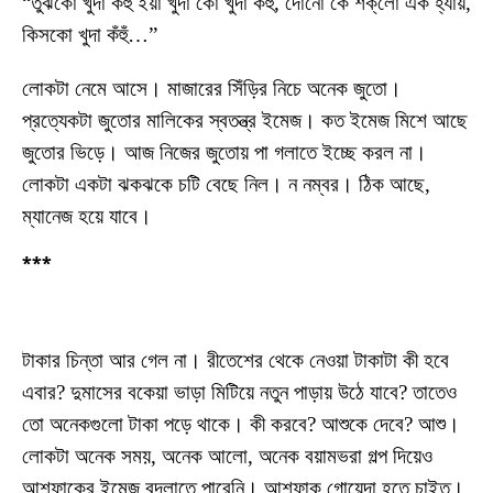
“তুঝকো খুদা কঁহুঁ ইয়া খুদা কো খুদা কঁহুঁ, দোনো কে শক্‌লো এক হ্যাঁয়,
কিসকো খুদা কঁহুঁ…”
লোকটা নেমে আসে। মাজারের সিঁড়ির নিচে অনেক জুতো।
প্রত্যেকটা জুতোর মালিকের স্বতন্ত্র ইমেজ। কত ইমেজ মিশে আছে
জুতোর ভিড়ে। আজ নিজের জুতোয় পা গলাতে ইচ্ছে করল না।
লোকটা একটা ঝকঝকে চটি বেছে নিল। ন নম্বর। ঠিক আছে,
ম্যানেজ হয়ে যাবে।
***
টাকার চিন্তা আর গেল না। রীতেশের থেকে নেওয়া টাকাটা কী হবে
এবার? দুমাসের বকেয়া ভাড়া মিটিয়ে নতুন পাড়ায় উঠে যাবে? তাতেও
তো অনেকগুলো টাকা পড়ে থাকে। কী করবে? আশুকে দেবে? আশু।
লোকটা অনেক সময়, অনেক আলো, অনেক বয়ামভরা গল্প দিয়েও
আশফাকের ইমেজ বদলাতে পারেনি। আশফাক গোয়েন্দা হতে চাইত।