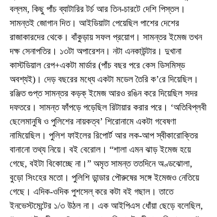
বল্লম, কিছু পাঁচ ব্যাটারির টর্চ আর তিন-চারটে দেশি পিস্তল।
সামন্তই জোগান দিত। আইডিয়াটা পেয়েছিল পাশের দেশের
রাজাকারদের থেকে। বাঁকুড়ায় সফল প্রয়োগ। সামন্তর ইমেজ তখন
দক্ষ সেনাপতির। ১৩টা অপারেশন। নটা এনকাউন্টার। দুখানা
কাস্টডিয়াল রেপ+একটা মার্ডার (পাঁচ বছর পরে কেস ডিসমিস্‌ড
অবশ্যই)। দেড় বছরের মধ্যে একটা মডেল তৈরি ক’রে দিয়েছিল।
রঞ্জিত গুপ্ত সামন্তর কড়ক্‌ ইমেজ আরও রঙিন করে দিয়েছিল সদর
দফতরে। সামন্ত ফাঁপড়ে পড়েছিল রিটায়ার করার পরে। ‘অতিবিপ্লবী
ছেলেমানুষি ও পুলিশের নায়কত্ব’ শিরোনামে একটা গবেষণা
নামিয়েছিল। পুলিশ ফাইলের রিপোর্ট আর লক-আপ স্বীকারোক্তির
বানানো তথ্য নিয়ে। বই বেরোল। “শালা এমন ঝাড় ইমেজ হয়ে
গেছে, বইটা বিকোচ্ছে না।” অমৃত সামন্ত ততদিনে অণ্ডঝোলা,
বুড়ো সিংহের মতো। পুলিশি ডান্ডার পৌরুষের সঙ্গে ইমেজও নেতিয়ে
গেছে। এদিক-ওদিক পুশসেল্‌ করে কটা বই গছাল। তাতে
ইনভেস্টমেন্টের ১/৩ উঠল না। এক আইপিএস ধোঁয়া ছেড়ে বলেছিল,