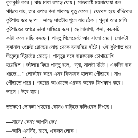
কুলকুচি করে। ঘাড় মাথা রগড়ে ধোয়। সাতবাষ্টে ময়লাধোয়া জল
গড়িয়ে যায়, তার ওপরে গলা খাকড়ে থুতু ফেলে। ফেরেশ হয়ে বাঁদিকের
ফুটপাত ধরে দু পা। সাড়ে সাতটায় খুলে যায় ঠেক। পুন্না আর মাসি
ফুটপাতের ওপরে ডালা সাজিয়ে বসে। ছোলামাখা, শসা, কচকচি।
কাটা ফলে মাছি বসছে। পান্তু গিলেমেটে আর বাংলা নেয়। লোকটা
ক্যানাল ওয়েস্ট রোডের মোড় থেকে হনহনিয়ে হাঁটে। ওই ফুটপাত ধরে
দীনেন্দ্র স্ট্রিটের মোড়ে। পান্তুর সঙ্গে বারকয়েক চোখাচোখি
হয়েছিল। জটলায় ফিরে পান্তু বলে, “ন্না, মালটা হাঁটে। একদিন বাস
ধরতে…” লোকটার কানে এসব ফিসফাস হালকা পৌঁছাবে। নাও
পৌঁছাতে পারে। শহরের আওয়াজে এরকম অনেক ফিশফাশ ঝরে।
ভাসে। উবে যায়।
ততক্ষণে লোকটা শহরের কোনও বাড়িতে কলিংবেল টিপছে।
—মানে? কেন? আপনি কে?
—আমি এমনিই, মানে, একজন লোক।