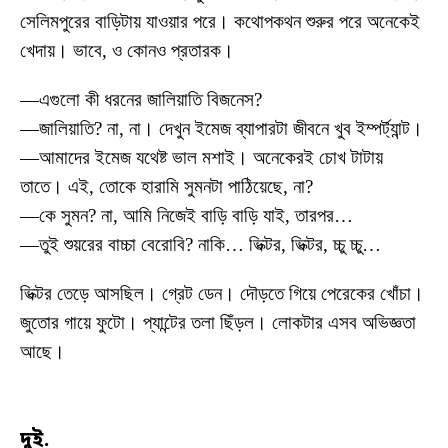
সেলিমপুরের বাড়িটায় যাওয়ার পরে। কথোপকথন শুরুর পরে অনেকেই
খেদায়। ভাবে, ও কোনও প্রতারক।
—এগুলো কী ধরনের জালিয়াতি বিজনেস?
—জালিয়াতি? না, না। দেখুন ইমেজ ব্যাপারটা জীবনে খুব ইম্পর্ট্যান্ট।
—আমাদের ইমেজ যথেষ্ট ভাল মশাই। অনেকেরই চোখ টাটায়
তাতে। এই, তোকে হারামি সুমনটা পাঠিয়েছে, না?
—কে সুমন? না, আমি নিজেই বাড়ি বাড়ি যাই, তারপর…
—তুই শুয়রের বাচ্চা বেরোবি? নাকি… ভিক্টর, ভিক্টর, চ্চু চ্চু…
ভিক্টর তেড়ে আসছিল। গ্রেট ডেন। দৌড়তে গিয়ে পেরেকের খোঁচা।
জুতোর গায়ে ফুটো। প্যান্টের তলা ছিঁড়ল। লোকটার এসব অভিজ্ঞতা
আছে।
দুই.