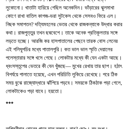
লুকোনো। খাতাটা হারিয়ে গেছিল অনেকদিন। ভাঁড়ারের ঝুলমাখা
কোণে রাখা বাতিল কাগজ-ভরা সুটকেস থেকে সেসবও ফিরে এল।
নিছক সমাপতন? দত্যিমহলের ভেতর থেকে রাজকন্যাকে উদ্ধার করার
কথা। রাজপুত্তুর তখন ছদ্মবেশে। তাকে অনেক প্রতিকূলতার সঙ্গে
লড়তে হচ্ছে। আরজি কর হাসপাতালের পেছনে তারক বোস লেনের
এই গলিঘুপচির মধ্যে পাতালপুরি। কত ভাল ভাল স্মৃতি দেয়ালের
পলেস্তারার সঙ্গে খসে গেছে। লোকটার মধ্যে কী যেন একটা আছে।
ধ্বংসস্তূপের ভেতরে কী যেন খুঁজছে— মুখের রেখায় তার ছাপ। হঠাৎ
বিপর্যয়ে পালাতে হয়েছে, এখন পরিচিতি লুকিয়ে রেখেছে। পরে ঠিক
সময় বুঝে রাজ্যোদ্ধারে ঝাঁপিয়ে পড়বে। সময়কে ঠিকঠাক পড়া গেলে,
লোকটাকেও পড়া যাবে। হয়তো।
***
অশ্বিনীবাবু বোনের গায়ে হাত তুলত। বাবু? ছোঃ। বদ বংশ।