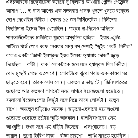
এইচআরকে রিক্যোয়েস্ট করেছে টু ক্লিয়ার আওয়ার পেন্ডিং পেমেন্টস
আসাপ”… ছ মাস আগের এক মঙ্গলবার পালক খুলতে খুলতে রক্তের
ছোপ দেখেছিল বিনীত। সেবার ১৫ জন টার্মিনেটেড। বিনীতের
মিছরিদানা ইমেজ টাল খেয়েছিল। পাত্তা না-দিলেও অফিসে
সাবঅর্ডিনেটদের চাউনিতে খুচরো অস্বস্তি হচ্ছিল। ইয়ার-এন্ডিং
পার্টিতে থার্ড পেগে বরফ নেওয়ার সময় বস্‌ দেশাই “ডুইং গ্রেট, বিনীত”
বলেও একটা “জাস্ট ইমপ্রুভ ইওর ইমেজ অ্যামাং দোজ” জুড়ে
দিয়েছিল। কাঁটা। যাক! লোকটাকে মনে মনে থ্যাঙ্কস দিল বিনীত।
রোদ মুছেই গেছে এতক্ষণে। লোকটাকে ঝুরো প্রায়-এক-কামরা ঘর
ছাড়তে হবে। তারক বোস লেন। একতলার ভাড়াটে। জিনিসপত্তর
গুছোতে আর কতক্ষণ লাগবে? সময় লাগবে ইমেজগুলো গুছোতে।
বদলানো ইমেজগুলোর কিছুটা সঙ্গে নিয়ে আসে লোকটা। যত্নে
রাখে। অযত্নে ছড়িয়েও অনেক। ছড়ানো-ছেটানো ইমেজগুলো
গুছোতে গুছোতে দুটোয় স্মৃতি আটকাল। হালসিবাগানের সেই
আধবুড়ি। তখন সবে এই ঘড়িটা কিনেছে। এসপ্ল্যানেড। বড়
ডায়াল। দুশো তিরিশ টাকা। বুটটা চারশো। তাপ্পি মারতে হয়েছিল।