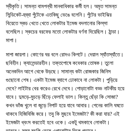
স্বীকৃতি। সামন্ত বামপন্থী মানবাধিকার কর্মী হল। অমৃত সামন্ত
সিন্ডিকেট-হুব্বা পুঁটেকে এতকিছু ভেঙে বলেনি। পুঁটের ভাইঝির
বিয়েতে স্কচ খেতে খেতে লোকটার ইমেজ বদলানোর কিস্‌সা
বলেছিল। স্কচের বরফের মতো লোকটার বর্ণনা দিয়েছিল। ঠান্ডা।
মাপা।
মাপা জায়গা। কোণের ঘর বলে রোদও কিপটে। দেয়াল স্যাঁতস্যাঁতে।
ছবিহীন। ক্যালেন্ডারহীন। তক্তপোষে কবেকার তোষক। তুলো
অনেকদিন আগে থেকে উড়ছে। সামান্য কটা রোজকার জিনিস
গুছোনো শেষ। একটা ইমেজ ব্যাগে ঢোকাবে না লোকটা। পুড়িয়ে
দেবে? লাইটার বের করেও রেখে দেবে। পোড়ানোটা বড্ড নাটকীয় হয়ে
যাবে। দুমড়ে-মুচড়ে ছিঁড়ে ফেলাই ভাল। কিন্তু ছেঁড়া কি সোজা?
কখন ভাঁজ খুলে বা জুড়ে নিপাট হয়ে যাবে আবার। পেনের কালি ঘষতে
থাকবে হিজিবিজি করে। তবু কি মুছবে ইমেজটা? কী করা যায়? এই
ইমেজটা ধ্বংস করতেই হবে ওকে। একটু থমকাবে লোকটা।
ভাববে। সময় মুচকি হেসে এগারোটার দিকে গড়াবে।