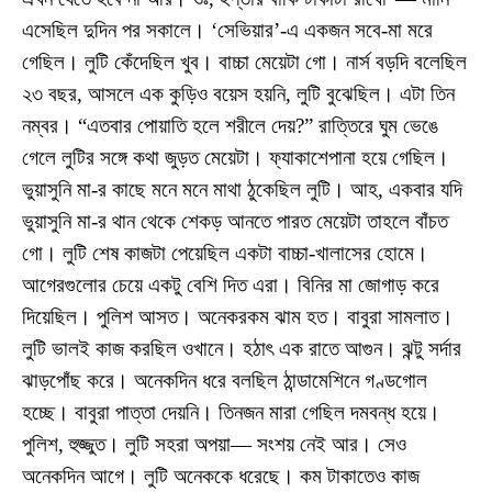
এসেছিল দুদিন পর সকালে। ‘সেভিয়ার’-এ একজন সবে-মা মরে
গেছিল। লুটি কেঁদেছিল খুব। বাচ্চা মেয়েটা গো। নার্স বড়দি বলেছিল
২৩ বছর, আসলে এক কুড়িও বয়েস হয়নি, লুটি বুঝেছিল। এটা তিন
নম্বর। “এতবার পোয়াতি হলে শরীলে দেয়?” রাত্তিরে ঘুম ভেঙে
গেলে লুটির সঙ্গে কথা জুড়ত মেয়েটা। ফ্যাকাশেপানা হয়ে গেছিল।
ভুয়াসুনি মা-র কাছে মনে মনে মাথা ঠুকেছিল লুটি। আহ, একবার যদি
ভুয়াসুনি মা-র থান থেকে শেকড় আনতে পারত মেয়েটা তাহলে বাঁচত
গো। লুটি শেষ কাজটা পেয়েছিল একটা বাচ্চা-খালাসের হোমে।
আগেরগুলোর চেয়ে একটু বেশি দিত এরা। বিনির মা জোগাড় করে
দিয়েছিল। পুলিশ আসত। অনেকরকম ঝাম হত। বাবুরা সামলাত।
লুটি ভালই কাজ করছিল ওখানে। হঠাৎ এক রাতে আগুন। ঝন্টু সর্দার
ঝাড়পোঁছ করে। অনেকদিন ধরে বলছিল ঠান্ডামেশিনে গণ্ডগোল
হচ্ছে। বাবুরা পাত্তা দেয়নি। তিনজন মারা গেছিল দমবন্ধ হয়ে।
পুলিশ, হুজ্জুত। লুটি সহরা অপয়া— সংশয় নেই আর। সেও
অনেকদিন আগে। লুটি অনেককে ধরেছে। কম টাকাতেও কাজ