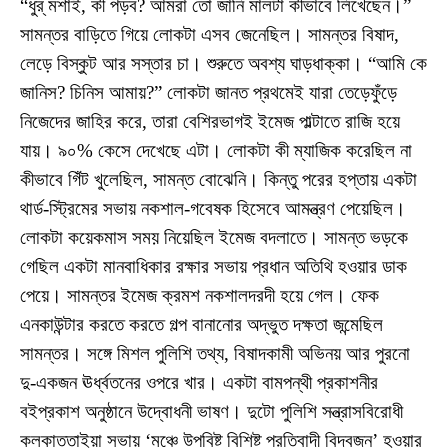
“ধুর্‌ মশাই, কী পড়ব? আমরা তো জানি মালটা কীভাবে লিখেছেন।”
সামন্তর বাড়িতে গিয়ে লোকটা এসব জেনেছিল। সামন্তর বিষাদ,
লেড়ে বিস্কুট আর সস্তার চা। শুরুতে অবশ্য ঘাড়ধাক্কা। “আমি কে
জানিস? চিনিস আমায়?” লোকটা জানত প্রথমেই যারা তেড়েফুঁড়ে
নিজেদের জাহির করে, তারা বেশিরভাগই ইমেজ পাল্টাতে রাজি হয়ে
যায়। ৯০% কেসে দেখেছে এটা। লোকটা কী ম্যাজিক করেছিল না
কীভাবে গিঁট খুলেছিল, সামন্ত বোঝেনি। কিন্তু পরের হপ্তায় একটা
থার্ড-স্ট্রিমের সভায় নকশাল-গবেষক হিসেবে আমন্ত্রণ পেয়েছিল।
লোকটা কয়েকমাস সময় নিয়েছিল ইমেজ বদলাতে। সামন্ত ভড়কে
গেছিল একটা মানবাধিকার রক্ষার সভায় প্রধান অতিথি হওয়ার ডাক
পেয়ে। সামন্তর ইমেজ ক্রমশ নকশালদরদী হয়ে গেল। ফেক
এনকাউন্টার করতে করতে গল্প বানানোর অদ্ভুত দক্ষতা জন্মেছিল
সামন্তর। সঙ্গে মিশল পুলিশি তথ্য, বিষাদকামী অভিনয় আর পুরনো
দু-একজন ঊর্ধ্বতনের ওপরে খার। একটা বামপন্থী প্রকাশনীর
বইপ্রকাশ অনুষ্ঠানে উদ্বোধনী ভাষণ। দুটো পুলিশি সন্ত্রাসবিরোধী
কলকাত্তাইয়া সভায় ‘মঞ্চে উপবিষ্ট বিশিষ্ট প্রতিবাদী বিদ্বজন’ হওয়ার