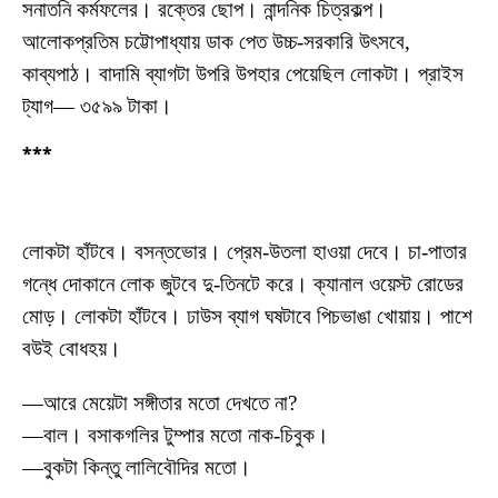
সনাতনি কর্মফলের। রক্তের ছোপ। নান্দনিক চিত্রকল্প।
আলোকপ্রতিম চট্টোপাধ্যায় ডাক পেত উচ্চ-সরকারি উৎসবে,
কাব্যপাঠ। বাদামি ব্যাগটা উপরি উপহার পেয়েছিল লোকটা। প্রাইস
ট্যাগ— ৩৫৯৯ টাকা।
***
লোকটা হাঁটবে। বসন্তভোর। প্রেম-উতলা হাওয়া দেবে। চা-পাতার
গন্ধে দোকানে লোক জুটবে দু-তিনটে করে। ক্যানাল ওয়েস্ট রোডের
মোড়। লোকটা হাঁটবে। ঢাউস ব্যাগ ঘষটাবে পিচভাঙা খোয়ায়। পাশে
বউই বোধহয়।
—আরে মেয়েটা সঙ্গীতার মতো দেখতে না?
—বাল। বসাকগলির টুম্পার মতো নাক-চিবুক।
—বুকটা কিন্তু লালিবৌদির মতো।