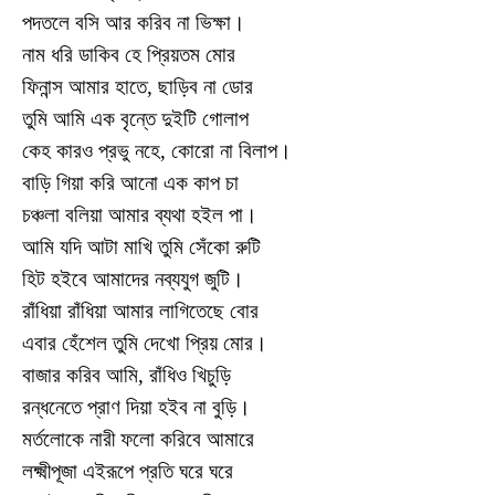
পদতলে বসি আর করিব না ভিক্ষা।
নাম ধরি ডাকিব হে প্রিয়তম মোর
ফিনান্স আমার হাতে, ছাড়িব না ডোর
তুমি আমি এক বৃন্তে দুইটি গোলাপ
কেহ কারও প্রভু নহে, কোরো না বিলাপ।
বাড়ি গিয়া করি আনো এক কাপ চা
চঞ্চলা বলিয়া আমার ব্যথা হইল পা।
আমি যদি আটা মাখি তুমি সেঁকো রুটি
হিট হইবে আমাদের নব্যযুগ জুটি।
রাঁধিয়া রাঁধিয়া আমার লাগিতেছে বোর
এবার হেঁশেল তুমি দেখো প্রিয় মোর।
বাজার করিব আমি, রাঁধিও খিচুড়ি
রন্ধনেতে প্রাণ দিয়া হইব না বুড়ি।
মর্তলোকে নারী ফলো করিবে আমারে
লক্ষ্মীপূজা এইরূপে প্রতি ঘরে ঘরে