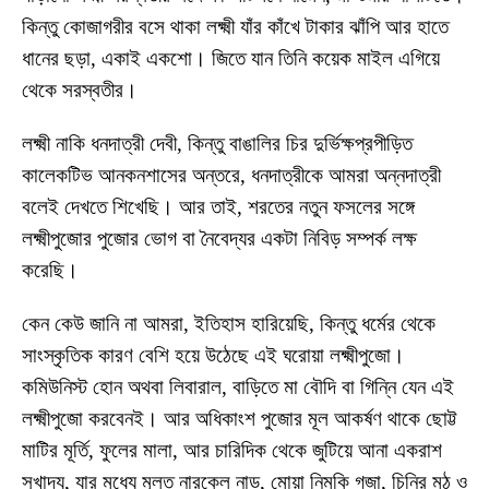
কিন্তু কোজাগরীর বসে থাকা লক্ষ্মী যাঁর কাঁখে টাকার ঝাঁপি আর হাতে
ধানের ছড়া, একাই একশো। জিতে যান তিনি কয়েক মাইল এগিয়ে
থেকে সরস্বতীর।
লক্ষ্মী নাকি ধনদাত্রী দেবী, কিন্তু বাঙালির চির দুর্ভিক্ষপ্রপীড়িত
কালেকটিভ আনকনশাসের অন্তরে, ধনদাত্রীকে আমরা অন্নদাত্রী
বলেই দেখতে শিখেছি। আর তাই, শরতের নতুন ফসলের সঙ্গে
লক্ষ্মীপুজোর পুজোর ভোগ বা নৈবেদ্যর একটা নিবিড় সম্পর্ক লক্ষ
করেছি।
কেন কেউ জানি না আমরা, ইতিহাস হারিয়েছি, কিন্তু ধর্মের থেকে
সাংস্কৃতিক কারণ বেশি হয়ে উঠেছে এই ঘরোয়া লক্ষ্মীপুজো।
কমিউনিস্ট হোন অথবা লিবারাল, বাড়িতে মা বৌদি বা গিন্নি যেন এই
লক্ষ্মীপুজো করবেনই। আর অধিকাংশ পুজোর মূল আকর্ষণ থাকে ছোট্ট
মাটির মূর্তি, ফুলের মালা, আর চারিদিক থেকে জুটিয়ে আনা একরাশ
সুখাদ্য, যার মধ্যে মূলত নারকেল নাড়ু, মোয়া নিমকি গজা, চিনির মঠ ও