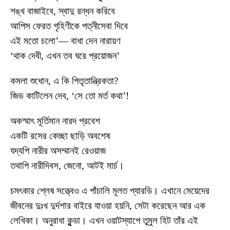
শঙ্খ বাজাইবে, স্বাদু রন্ধন করিবে
আপিস ফেরত গৃহিণীকে পত্নীসেবা দিবে
এই মতো চলো’— বাধা দেন নারায়ণ
‘থাক দেবী, এখন তব ঘরে প্রয়োজন’
কমলা শুধোন, এ কি পিতৃতান্ত্রিকতা?
জিভ কাটিলেন দেব, ‘সে তো মর্ত কথা’!
অকস্মাৎ মূর্তিমান নারদ প্রবেশ
একটি রসের কেচ্ছা ছাড়ি অবশেষ
যদ্যপি নারীর অসম্মানই রেওয়াজ
তথাপি নারীদিবস, জেনো, আটই মার্চ।
চমৎকার শ্লেষ সত্ত্বেও এ পাঁচালি মূলত প্যারডি। এখানে মেয়েদের
জীবনের দুঃখ দুর্দশার বাইরে যাওয়া হয়নি, সেটা করেছেন আর এক
লেখিকা। অনুরাধা কুন্ডা। এখন ওয়াটস্যাপে তুমুল হিট তাঁর এই