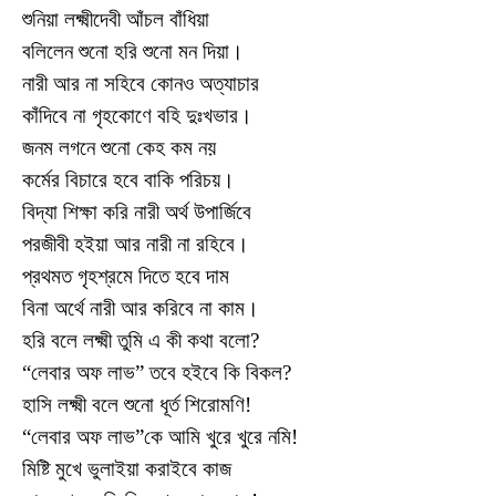
শুনিয়া লক্ষ্মীদেবী আঁচল বাঁধিয়া
বলিলেন শুনো হরি শুনো মন দিয়া।
নারী আর না সহিবে কোনও অত্যাচার
কাঁদিবে না গৃহকোণে বহি দুঃখভার।
জনম লগনে শুনো কেহ কম নয়
কর্মের বিচারে হবে বাকি পরিচয়।
বিদ্যা শিক্ষা করি নারী অর্থ উপার্জিবে
পরজীবী হইয়া আর নারী না রহিবে।
প্রথমত গৃহশ্রমে দিতে হবে দাম
বিনা অর্থে নারী আর করিবে না কাম।
হরি বলে লক্ষ্মী তুমি এ কী কথা বলো?
“লেবার অফ লাভ” তবে হইবে কি বিকল?
হাসি লক্ষ্মী বলে শুনো ধূর্ত শিরোমণি!
“লেবার অফ লাভ”কে আমি খুরে খুরে নমি!
মিষ্টি মুখে ভুলাইয়া করাইবে কাজ