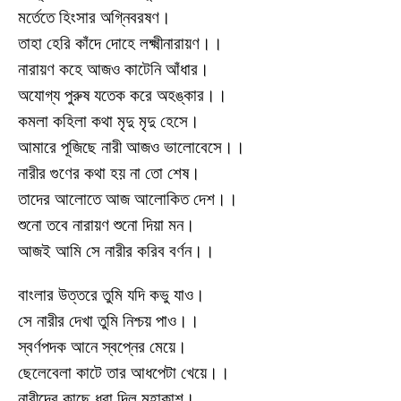
মর্তেতে হিংসার অগ্নিবরষণ।
তাহা হেরি কাঁদে দোহে লক্ষ্মীনারায়ণ।।
নারায়ণ কহে আজও কাটেনি আঁধার।
অযোগ্য পুরুষ যতেক করে অহঙ্কার।।
কমলা কহিলা কথা মৃদু মৃদু হেসে।
আমারে পূজিছে নারী আজও ভালোবেসে।।
নারীর গুণের কথা হয় না তো শেষ।
তাদের আলোতে আজ আলোকিত দেশ।।
শুনো তবে নারায়ণ শুনো দিয়া মন।
আজই আমি সে নারীর করিব বর্ণন।।
বাংলার উত্তরে তুমি যদি কভু যাও।
সে নারীর দেখা তুমি নিশ্চয় পাও।।
স্বর্ণপদক আনে স্বপ্নের মেয়ে।
ছেলেবেলা কাটে তার আধপেটা খেয়ে।।
নারীদের কাছে ধরা দিল মহাকাশ।