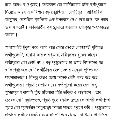
চলে আরও দু সপ্তাহ। আজকাল তো কার্নিভালের জাঁক দুর্গাপূজাকে
দিয়েছে আরও এক বিশাল বড় প্রেক্ষিত। চালচিত্র। পারিবারিক
আনন্দের, সামাজিক ব্যাপ্তির এক উপন্যাস লেখা হয়ে চলে যেন প্রায়
দু মাস ধরেই। সর্বভারতীয় ক্যালেন্ডারে বাঙালির দুর্গাপুজা অহংকারের
আলো।
পাশাপাশিই টুকুস করে আসা আর সেরে নেওয়া কোজাগরী পূর্ণিমার
লক্ষ্মীপুজোটি, ঘরোয়া আর লাবণ্যময়, নারীকুলের বুকের কাছের
লক্ষ্মীপুজো যেন ছোট গল্প। বড় প্যান্ডেলের মা দুর্গার বিসর্জনের পর
খালি প্যান্ডেলে ছোট লক্ষ্মীঠাকুর হেলাফেলার মধ্যেই পূজিত হন
দায়সারাভাবে। কিন্তু তারও চেয়ে অনেক বেশি কদর ঘরে ঘরে
লক্ষ্মীপুজোর। প্রতি বেস্পতিবারের লক্ষ্মীপুজো করেন বেশ কিছু
পুজোপ্রবণ বাঙালি হিন্দু মহিলারা নিষ্ঠা ভক্তি ও অভ্যাসে। তার
চেয়েও বেশি ব্যাপ্তিতে, প্রতি গৃহে বাঙালি হিন্দুর কোজাগরী লক্ষ্মীপুজো
প্রায় যেন প্রশ্নহীন আনুগত্যে আমরা সাদরে গ্রহণ করি। প্যান্ডেলের
দাঁড়ানো লক্ষ্মী সরস্বতীর সঙ্গে কম্পিটিশনে নামেন, মা উমার পাশটিতে।