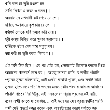
ঋষি বলে মা তুমি চঞ্চলা মন।
সর্বদা স্থিত এ ভবন ও ভবন।।
অন্নাভাবে মর্তবাসী কষ্ট পেয়ে ভোগে।
মরিছে অনাহারে কৃশকায় রোগে।।
ধর্মাধর্ম লোকে সবি ত্যাগ করি দেয়।
স্ত্রী কন্যা বিক্রি করে ক্ষুধার জ্বালায়।।
দুর্ভিক্ষে হইল শেষ মরে মনুষ্যগণ।
দয়া করি মা তুমি করো নিবারণ।।
এই অব্দি ঠিক ছিল। এর পর যেটা হয়, সেটাকেই ডিকোড করতে গিয়ে
আমাদের গলদঘর্ম হতে হয়। যেহেতু আমরা জানি যে লক্ষ্মীর পাঁচালি
পড়বেন মূলত মহিলারাই, এটা একটা ঘরোয়া পুজো, এবং সবাই তামা
তুলসি হাতে নিয়ে পাঁচালি শুনবেন এমত কৌম প্রথায় আবদ্ধ আমাদের
পাঁচালি পাঠের নিয়তিটুকু, এই “সকলের” প্রায় প্রত্যেকেই নারী,
ঘরের লক্ষ্মী বলতে যা বোঝায়… তাই মনে হয় যেন প্রবলেমটির প্রতি
লক্ষ্মী যেই মুহূর্তে নজর করেন এবং অন্নহীনতার কারণ দর্শাতে শুরু