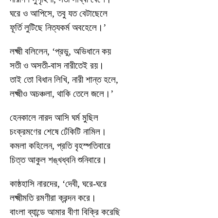
ঘরে ও আপিসে, তবু যত বেটাছেলে
ফূর্তি লুটিছে নিত্যকর্ম অবহেলে।’
লক্ষ্মী বলিলেন, ‘প্রভু, অভিধানে কয়
সতী ও অসতী-বাস নারীতেই রয়।
তাই তো বিধান লিখি, নারী শান্ত হলে,
লক্ষ্মীও অচঞ্চলা, থাকি তেলে জলে।’
হেনকালে নারদ আসি ঘর্ম মুছিল
চংক্রমণের শেষে ঢেঁকিটি নামিল।
কমলা কহিলেন, প্রতি বৃহস্পতিবারে
চিত্ত আকুল শঙ্খধ্বনি শুনিবারে।
কাষ্ঠহাসি নারদের, ‘দেবী, ঘরে-ঘরে
লক্ষ্মীমতি রমণীরা ক্রন্দন করে।
বাংলা ব্যান্ডে আমার বীণা বিক্রি করেছি