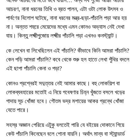
অনেক আচরণের মতো উবে যায়নি… অন্য সব পুজো আচ্চা আচার
আচরণ, নানা ধরনের তিথি ও ব্রত পালন, এটা ওটা লোক উৎসব ও
পার্বণের বিলোপ ঘটেছে, নানা ধরনের মন্ত্র-ছড়া-পাঁচালি পড়া আর হয়
না। অন্তত শহুরে মেয়েদের মধ্যে এমন কোনও অভ্যাস নেই দেখা
যায়। কিন্তু লক্ষ্মীপুজোয় লক্ষ্মীর পাঁচালি পড়া এখনও কনস্ট্যান্ট।
কে লেখেন বা লিখেছিলেন এই পাঁচালি? কীভাবে কিনি আমরা পাঁচালি?
কেন পড়ি আমরা পাঁচালি? কবে থেকে শুরু হল হাতে লেখা পুঁথির বদলে
এই ছাপা পাঁচালি কেনা ও পড়া?
কোনও প্রশ্নেরই সদুত্তর নেই আমার কাছে। বহু লোকশিল্প বা
লোকব্যবহারের মতোই এ নিয়ে গবেষণার চিহ্ন খুঁজতে বসলে খড়ের
গাদায় সূচ খোঁজা হবে। গৌতম ভদ্র মশায়ের আকর গ্রন্থে খোঁজা
যেতে পারে।
সহস্র অজ্ঞান পেরিয়ে এটুকু বলতেই পারি যে বইয়ের দোকানে গিয়ে
কেউ পাঁচালি কিনেছেন বলে শোনা যায়নি। অর্থাৎ মান্য বা স্ট্যান্ডার্ড