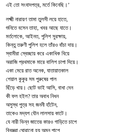
এই তো সংবাদপত্র, মর্তে কিনেছি।’
লক্ষ্মী নারায়ণ তামা তুলসী লয়ে হাতে,
শুনিতে বসেন তাহা, খবর আছে যাতে।
মর্তলোকে, আইনত, পুলিশ সুরক্ষায়,
কিন্তু তরুণী পুলিশ হলে তাঁরও বাঁচা দায়।
স্বামীরা স্বেচ্ছায় করে একাধিক বিয়ে
অরাজি প্রথমাকে মারে বালিশ চাপা দিয়ে।
একা মেয়ে রাত অনেক, যাতায়াতকাল
শেয়াল কুকুর সম পুরুষের পাল
ছিঁড়ে খায়। ছোট ভাই আসি, বাধা দেন
কী ফল হইল? তার অবাধ নিধন
অসুস্থ পুত্র সহ জননী হাঁটেন,
তাকেও মদ্যপ যৌন লালসায় কাটে।
যে নারী ভিন্ন জাতের কারও গাড়িতে চাপে
বিবস্ত্রা ঘোরানো হয় অমন পাপে