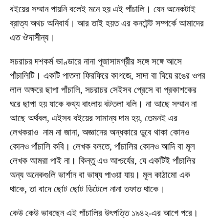
বইয়ের সম্মান পায়নি বলেই মনে হয় এই পাঁচালি। যেন অনেকটাই
ব্রাত্য অথচ অনিবার্য। আর তাই হয়ত এর কনটেন্ট সম্পর্কে আমাদের
এত ঔদাসীন্য।
সচরাচর দশকর্ম ভাণ্ডারে নানা পূজাসামগ্রীর সঙ্গে সঙ্গে আসে
পাঁচালিটি। একটি পাতলা ফিরফিরে কাগজে, সাদা বা ঘিয়ে রঙের ওপর
লাল অক্ষরে ছাপা পাঁচালি, সচরাচর সেইসব প্রেসে বা প্রকাশকের
ঘরে ছাপা হয় যাকে কথ্য বাংলায় বটতলা বলি। না আছে সম্মান না
আছে অর্থবল, এইসব বইয়ের সামান্য দাম হয়, তেমনই এর
লেখকরাও নাম না জানা, অজ্ঞানের অন্ধকারে ডুবে থাকা কোনও
কোনও পাঁচালি কবি। লেখক বলতে, পাঁচালির কোনও আদি বা মূল
লেখক আমরা পাই না। কিন্তু এও আশ্চর্যের, যে একটিই পাঁচালির
অন্য অনেকগুলি ভার্শান বা ভাষ্য পাওয়া যায়। মূল কাঠামো এক
থাকে, তা বাদে ছোট ছোট ডিটেলে নানা তফাত থাকে।
কেউ কেউ ভাবছেন এই পাঁচালির উৎপত্তি ১৯৪২-এর আগে পরে।