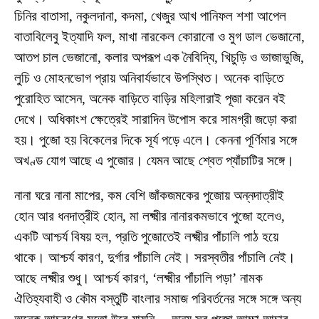
চিনির বাতাসা, নকুলদানা, কদমা, খেজুর আখ পানিফল শশা আপেল
বাতাবিলেবু ইত্যাদি ফল, মাখা নারকেল কোরানো ও মুগ ডাল ভেজানো,
আতপ চাল ভেজানো, কলার অপরূপ এক নৈবিদ্যি, খিচুড়ি ও ভাজাভুজি,
লুচি ও মোহনভোগ প্রায় অনিবার্যভাবে উপস্থিত। অনেক বাড়িতে
পুরোহিত আসেন, অনেক বাড়িতে বাড়ির মহিলারাই পূজা করেন বই
দেখে। অধিকাংশ ক্ষেত্রেই সারাদিন উপোস করে সামগ্রী জড়ো করা
হয়। পুজো হয় বিকেলের দিকে সূর্য পড়ে এলে। কেননা পূর্ণিমার সঙ্গে
অখণ্ড যোগ আছে এ পুজোর। যেমন আছে শ্বেত প্যাঁচাটির সঙ্গে।
নানা ঘরে নানা মাপের, কম বেশি জাঁকজমকের পুজোয় অন্নদাত্রীই
হোন আর ধনদাত্রীই হোন, মা লক্ষ্মীর নানারকমভাবে পুজো হলেও,
একটি আশ্চর্য বিষয় হল, প্রতি পুজোতেই লক্ষ্মীর পাঁচালি পাঠ হয়ে
থাকে। আশ্চর্য কারণ, দুর্গার পাঁচালি নেই। সরস্বতীর পাঁচালি নেই।
আছে লক্ষ্মীর শুধু। আশ্চর্য কারণ, ‘লক্ষ্মীর পাঁচালি পড়া’ নামক
ঐতিহ্যবাহী ও কৌম বস্তুটি বাংলার সমাজ পরিবর্তনের সঙ্গে সঙ্গে অন্য