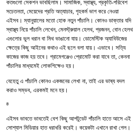
কতগুলো সেকশন ভাবছিলাম। সামাজিক, স্বাস্থ্য, প্রকৃতি-পরিবেশ
সচেতনতা, মেয়েদের প্রতি অত্যাচার, গৃহকর্ম ভাগ করে নেওয়া
এইসব। ম্যানুয়ালের মতো হোক নতুন পাঁচালি। কোনও ডাক্তার যদি
স্বাস্থ্য নিয়ে পাঁচালি লেখেন, মেনস্ট্রুয়াল হেলথ, প্রজনন, বোন হেলথ
এগুলোর ভুল ধরান বা মিথ ভাঙানো যায়। ডোমেস্টিক অ্যাবিউজের
ক্ষেত্রে কিছু আইনের কথাও এই ছলে বলা যায়। এভাবে। সত্যি
কাজের কাজ হয় তবে। গ্রামেগঞ্জেও প্রোমোট করা যাবে তা, কেননা
পাঁচালির মাধ্যমেই লোকশিক্ষেও হয়।
যেহেতু এ পাঁচালি কোনও একজনের লেখা না, তাই এর ভাষ্য বদল
করাও সম্ভব, এরকমই মনে হয়।
৪
এইসব ভাবতে ভাবতেই বেশ কিছু আপটুডেট পাঁচালি হাতে আসে এই
সোশ্যাল মিডিয়ার হাত ধরাধরি করেই। কয়েকটা এখানে রাখা গেল।