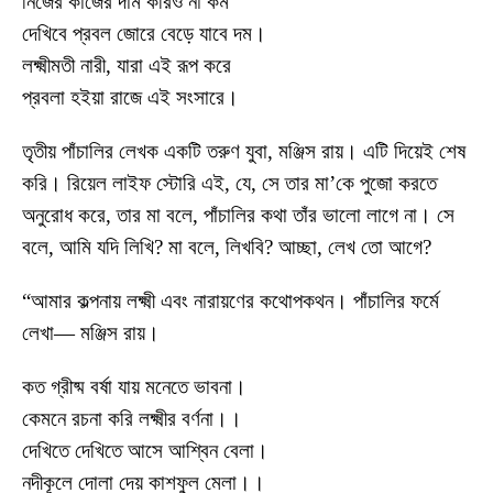
নিজের কাজের দাম করিও না কম
দেখিবে প্রবল জোরে বেড়ে যাবে দম।
লক্ষ্মীমতী নারী, যারা এই রূপ করে
প্রবলা হইয়া রাজে এই সংসারে।
তৃতীয় পাঁচালির লেখক একটি তরুণ যুবা, মঞ্জিস রায়। এটি দিয়েই শেষ
করি। রিয়েল লাইফ স্টোরি এই, যে, সে তার মা’কে পুজো করতে
অনুরোধ করে, তার মা বলে, পাঁচালির কথা তাঁর ভালো লাগে না। সে
বলে, আমি যদি লিখি? মা বলে, লিখবি? আচ্ছা, লেখ তো আগে?
“আমার কল্পনায় লক্ষ্মী এবং নারায়ণের কথোপকথন। পাঁচালির ফর্মে
লেখা— মঞ্জিস রায়।
কত গ্রীষ্ম বর্ষা যায় মনেতে ভাবনা।
কেমনে রচনা করি লক্ষ্মীর বর্ণনা।।
দেখিতে দেখিতে আসে আশ্বিন বেলা।
নদীকূলে দোলা দেয় কাশফুল মেলা।।