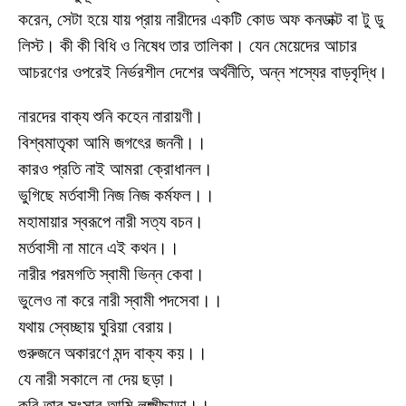
করেন, সেটা হয়ে যায় প্রায় নারীদের একটি কোড অফ কনডাক্ট বা টু ডু
লিস্ট। কী কী বিধি ও নিষেধ তার তালিকা। যেন মেয়েদের আচার
আচরণের ওপরেই নির্ভরশীল দেশের অর্থনীতি, অন্ন শস্যের বাড়বৃদ্ধি।
নারদের বাক্য শুনি কহেন নারায়ণী।
বিশ্বমাতৃকা আমি জগৎের জননী।।
কারও প্রতি নাই আমরা ক্রোধানল।
ভুগিছে মর্তবাসী নিজ নিজ কর্মফল।।
মহামায়ার স্বরূপে নারী সত্য বচন।
মর্তবাসী না মানে এই কথন।।
নারীর পরমগতি স্বামী ভিন্ন কেবা।
ভুলেও না করে নারী স্বামী পদসেবা।।
যথায় স্বেচ্ছায় ঘুরিয়া বেরায়।
গুরুজনে অকারণে মন্দ বাক্য কয়।।
যে নারী সকালে না দেয় ছড়া।
করি তার সংসার আমি লক্ষ্মীছাড়া।।