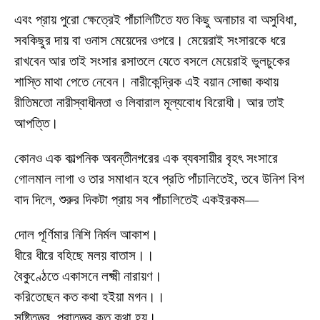
এবং প্রায় পুরো ক্ষেত্রেই পাঁচালিটিতে যত কিছু অনাচার বা অসুবিধা,
সবকিছুর দায় বা ওনাস মেয়েদের ওপরে। মেয়েরাই সংসারকে ধরে
রাখবেন আর তাই সংসার রসাতলে যেতে বসলে মেয়েরাই ভুলচুকের
শাস্তি মাথা পেতে নেবেন। নারীকেন্দ্রিক এই বয়ান সোজা কথায়
রীতিমতো নারীস্বাধীনতা ও লিবারাল মূল্যবোধ বিরোধী। আর তাই
আপত্তি।
কোনও এক কাল্পনিক অবন্তীনগরের এক ব্যবসায়ীর বৃহৎ সংসারে
গোলমাল লাগা ও তার সমাধান হবে প্রতি পাঁচালিতেই, তবে উনিশ বিশ
বাদ দিলে, শুরুর দিকটা প্রায় সব পাঁচালিতেই একইরকম—
দোল পূর্ণিমার নিশি নির্মল আকাশ।
ধীরে ধীরে বহিছে মলয় বাতাস।।
বৈকুণ্ঠেতে একাসনে লক্ষ্মী নারায়ণ।
করিতেছেন কত কথা হইয়া মগন।।
সৃষ্টিতত্ত্ব, পুরাতত্ত্ব কত কথা হয়।