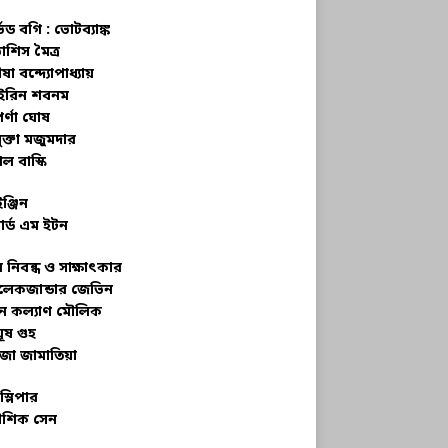
্ভড বগি :
ভোটব্যাঙ্ক
াশিস মৈত্র
ষা বন্দ্যোপাধ্যায়
রিন শবনম
র্ণা ঘোষ
ক্তা মজুমদার
ল বাস্কি
ইঞ্জিন
ার্ড এম ইটন
 নিবন্ধ ও সাক্ষাৎকার
েকজান্ডার জেভিন
মন কল্যাণ মৌলিক
ূষ গুহ
জা জামাতিয়া
স্লিপার
শিক সেন