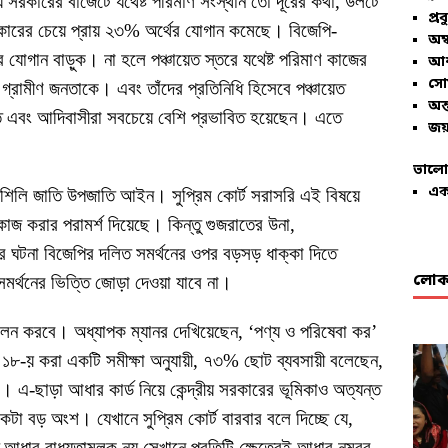
য় সরকারের বাজেটে যথেষ্ট পরিমাণ সংস্থান তো দূরের কথা, উলটে
প্রব
ারের চেয়ে প্রায় ২৩% অর্থের যোগান কমেছে। বিজেপি-
অম্
 যোগান বাড়ুক। না হলে পঞ্চায়েত স্তরে যথেষ্ট পরিমাণ কাজের
আশ
সো
 গ্রামীণ জনতাকে। এবং তাঁদের প্রতিনিধি হিসেবে পঞ্চায়েত
অন্
ত এবং আদিবাসীরা সবচেয়ে বেশি প্রভাবিত হয়েছেন। এতে
জয়
ভালো
এক
তফশিলি জাতি উপজাতি আইন। সুপ্রিম কোর্ট সরাসরি এই বিষয়ে
াজ করার পরামর্শ দিয়েছে। কিন্তু গুজরাতের উনা,
ের ঘটনা বিজেপির দলিত সমর্থনের ওপর বড়সড় ধাক্কা দিতে
লোকা
মর্থনের ভিত্তি জোড়া দেওয়া যাবে না।
পালন করবে। অধ্যাপক ম্যানর দেখিয়েছেন, ‘পণ্য ও পরিষেবা কর’
০১৮-য় করা একটি সমীক্ষা অনুযায়ী, ৭৩% ছোট ব্যবসায়ী বলেছেন,
 এ-ছাড়া আধার কার্ড নিয়ে কেন্দ্রীয় সরকারের ভূমিকাও অত্যন্ত
া বড় অংশ। যেখানে সুপ্রিম কোর্ট বারবার বলে দিচ্ছে যে,
ার বাধ্যতামূলক নয় সেখানে প্রতিটি ক্ষেত্রেই আধার নম্বর