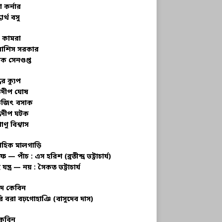
 কর্নার
ধার্থ বসু
র কামরা
বাশিস সরকার
ক সেনগুপ্ত
ধের ক্যুপ
ভদীপ ঘোষ
ভজিৎ বসাক
্রদীপ ঘটক
াণু বিশ্বাস
াহিক মালগাড়ি
ফ — পাঁচ : এস হরিশ (ব্রতীন্দ্র ভট্টাচার্য)
 যন্ত্র — নয় : সৈকত ভট্টাচার্য
াদ কেবিন
ি বরা বঢ়গোহাঞি (বাসুদেব দাস)
কেবিন