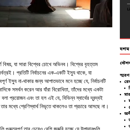
L
L
L
L
L
L
L
L
L
L
L
L
L
L
L
L
L
L
L
L
দশম ব
স্টেশ
র্ণ বিষয়, যা সারা বিশ্বের চোখে অভিনব। বিশ্বের বৃহত্তম
 সর্বত্রই। প্রতিটি নির্বাচনের এক-একটি ইস্যু থাকে, যা
স্মরণ
বপূর্ণ ইস্যু না-থাকার জন্য আপাতভাবে মনে হচ্ছে যে, নির্বাচনটি
রে
 মোদিকে সমর্থন করেন আর যাঁরা বিরোধিতা, তাঁদের মধ্যে একটা
মার
 বলা প্রয়োজন এবং তা হল এই যে, বিভিন্ন স্বার্থের দ্বন্দ্বই
ে। তার মধ্যে শ্রেণিস্বার্থ নিভৃতে থাকলেও তা প্রচারে আসছে না।
অন
 গুরুত্বপূর্ণ তার চেয়েও বেশি জরুরি হচ্ছে যে উপাদানগুলি