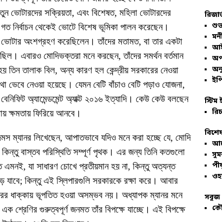
তুন ভোটারদের সক্রিয়তা, এবং বিশেষত, মহিলা ভোটারদের
রিজার
শুভ
া গত নির্বাচন থেকেই ভোটে বিশেষ ভূমিকা পালন করেছেন।
মনী
া ভোটার অংশগ্রহণ করেছিলেন। তাঁদের মতামত, বা তার একটা
আই
ছিল। এবারও মোদিভক্তরা মনে করছেন, তাঁদের সমর্থন বর্তমান
অপ
তিন তালাক বিল, অন্য কারণ হল কেন্দ্রীয় সরকারের নেওয়া
অনু
ইপি
দের কথা ভেবে নেওয়া হয়েছে। যেমন বেটি বাঁচাও বেটি পড়াও যোজনা,
টি বেনিফিট অ্যামেন্ডমেন্ট অ্যাক্ট ২০১৬ ইত্যাদি। কেউ কেউ বলছেন
স্টিম 
রিচ
রায় ক্ষমতায় ফিরিয়ে আনবে।
বিশেষ
জেমস ম্যানর লিখেছেন, আপাতভাবে যদিও মনে করা হচ্ছে যে, মোদি
আল
িন্তু বাস্তব পরিস্থিতি সম্পূর্ণ পৃথক। এর জন্য তিনি কতগুলো
সু
 এমনই, যা সাধারণ চোখে প্রতীয়মান হয় না, কিন্তু অত্যন্ত
পীয
ওহ
ড়ে যাবে; কিন্তু এই স্লিপারগুলি সরকারকে রক্ষা করে। আবার
ারের ধাক্কায় ভূপতিত হওয়া অসম্ভব নয়। অধ্যাপক ম্যানর মনে
সবুজ 
কৌ
 শ্রেণির গুরুত্বপূর্ণ জনমত তাঁর বিপক্ষে যাচ্ছে। এই বিপক্ষে