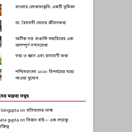
বাংলার লোকসংস্কৃতি: একটি ভূমিকা
ডা. হৈমবতী সেনের জীবনকথা
অনীক দত্ত: বাঙালি মধ্যবিত্তের এক
অসম্পূর্ণ নন্দনরেখা
তথ্য ও জ্ঞান এবং রামায়ণী কথা
পশ্চিমবাংলা ২০২০: বিপর্যয়ের মধ্যে
পাওয়া সুযোগ
ীদের মন্তব্য সমূহ
k Sengupta
on
প্রতিবাদের ভাষা
rata gupta
on
তিজন বাই— এক লড়াকু
ক্তিত্ব