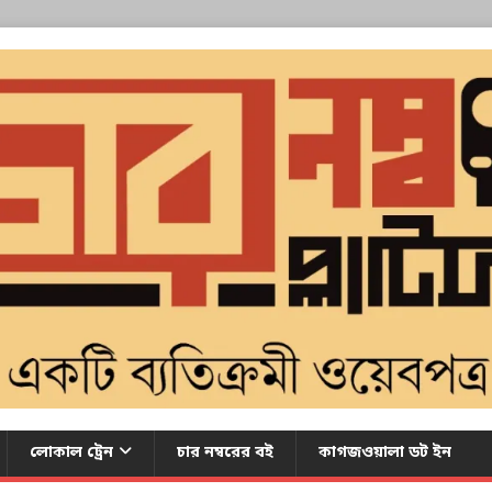
লোকাল ট্রেন
চার নম্বরের বই
কাগজওয়ালা ডট ইন