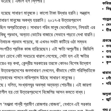
ে উঠেছে। এগুলি হল স্লিপার।
কবিতা
সিদ্
ে হয়েছে সাধারণ মানুষকে। কালো টাকা উদ্ধার হয়নি। সন্ত্রাস
গল্পে
 সাধারণ মানুষের অকথ্য হয়রানি। ২০১৭-র উত্তরপ্রদেশ
দে
ব ছিল অপ্রতিরোধ্য। সাধারণ গরিব মানুষ ভেবেছিলেন, নিশ্চয়ই এর
হীর
 কিছু প্রভাব, অন্তত ভোটের বাজারে সেভাবে পড়তে দেখা যায়নি।
প্রবন্
েতিবাচক প্রভাব পড়েছে, যা এখনও সবটা কাটিয়ে ওঠা সম্ভব
শু
ারণ অসংগঠিত শ্রমিক কাজ হারিয়েছেন। এই ক্ষতি অপূরণীয়। জিডিপি
শু
ারণ চোখে যেটা সবচেয়ে খারাপ লেগেছে, সেটা হল এই ক্ষতির
অভ
কৃশ
চেয়েও বড় কথা, কেন্দ্রীয় সরকারের তরফে কোনও বিশেষ উদ্যোগ
। উত্তরপ্রদেশের জনসাধারণ দেখলেন, কীভাবে গোটা পরিস্থিতিকে
ধারাব
যনাথের শাসনে নাভিশ্বাস উঠছে সাধারণ মানুষের।
গোঁ
নহি
ছে। দলিত, সংখ্যালঘুর অবস্থা অত্যন্ত শোচনীয়। এই জায়গা
য়াশীল হয় তো উত্তরপ্রদেশে বিজেপির আসন কমতে বাধ্য।
অনুব
জুর
হল ‘মহাত্মা গান্ধী গ্রামীণ রোজগার যোজনা’, যেখানে এই সরকার
গদ্য 