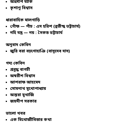
অভ্রদীপ ঘটক
কৃশাণু বিশ্বাস
ধারাবাহিক মালগাড়ি
গোঁফ — পাঁচ : এস হরিশ (ব্রতীন্দ্র ভট্টাচার্য)
নহি যন্ত্র — নয় : সৈকত ভট্টাচার্য
অনুবাদ কেবিন
জুরি বরা বঢ়গোহাঞি (বাসুদেব দাস)
গদ্য কেবিন
প্রবুদ্ধ বাগচী
অম্বরীশ বিশ্বাস
আশরাফ আহমেদ
সোমনাথ মুখোপাধ্যায়
অন্তরা মুখার্জি
জয়দীপ সরকার
ভালো খবর
এক মিথোজীবিতার কথা