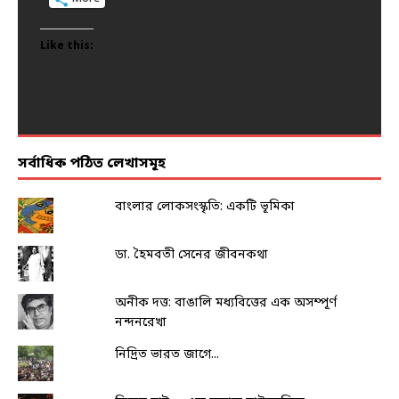
Like this:
Like this:
Like this:
Like this:
Like this:
সর্বাধিক পঠিত লেখাসমূহ
বাংলার লোকসংস্কৃতি: একটি ভূমিকা
ডা. হৈমবতী সেনের জীবনকথা
অনীক দত্ত: বাঙালি মধ্যবিত্তের এক অসম্পূর্ণ
নন্দনরেখা
নিদ্রিত ভারত জাগে...