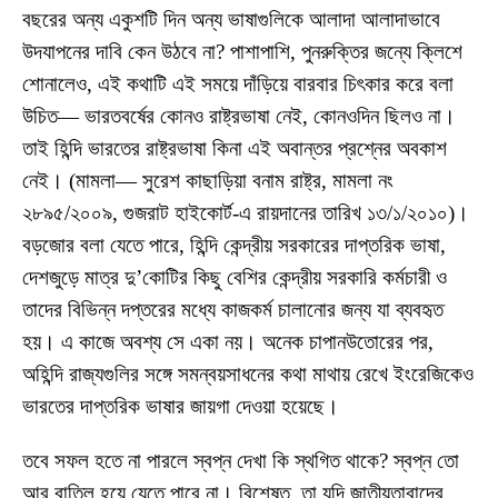
বছরের অন্য একুশটি দিন অন্য ভাষাগুলিকে আলাদা আলাদাভাবে
উদযাপনের দাবি কেন উঠবে না? পাশাপাশি, পুনরুক্তির জন্যে ক্লিশে
শোনালেও, এই কথাটি এই সময়ে দাঁড়িয়ে বারবার চিৎকার করে বলা
উচিত— ভারতবর্ষের কোনও রাষ্ট্রভাষা নেই, কোনওদিন ছিলও না।
তাই হিন্দি ভারতের রাষ্ট্রভাষা কিনা এই অবান্তর প্রশ্নের অবকাশ
নেই। (মামলা— সুরেশ কাছাড়িয়া বনাম রাষ্ট্র, মামলা নং
২৮৯৫/২০০৯, গুজরাট হাইকোর্ট-এ রায়দানের তারিখ ১৩/১/২০১০)।
বড়জোর বলা যেতে পারে, হিন্দি কেন্দ্রীয় সরকারের দাপ্তরিক ভাষা,
দেশজুড়ে মাত্র দু’কোটির কিছু বেশির কেন্দ্রীয় সরকারি কর্মচারী ও
তাদের বিভিন্ন দপ্তরের মধ্যে কাজকর্ম চালানোর জন্য যা ব্যবহৃত
হয়। এ কাজে অবশ্য সে একা নয়। অনেক চাপানউতোরের পর,
অহিন্দি রাজ্যগুলির সঙ্গে সমন্বয়সাধনের কথা মাথায় রেখে ইংরেজিকেও
ভারতের দাপ্তরিক ভাষার জায়গা দেওয়া হয়েছে।
তবে সফল হতে না পারলে স্বপ্ন দেখা কি স্থগিত থাকে? স্বপ্ন তো
আর বাতিল হয়ে যেতে পারে না। বিশেষত, তা যদি জাতীয়তাবাদের