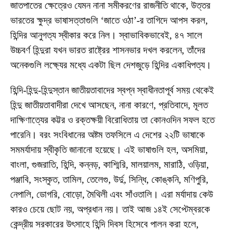
জাতপাতের ক্ষেত্রেও যেমন নানা সমীকরণের রাজনীতি থাকে, উত্তর
ভারতের ক্ষুদ্র ভাষাসত্তাগুলি ‘জাতে ওঠা’-র তাগিদে আপস করল,
হিন্দির আনুগত্য স্বীকার করে নিল। স্বাভাবিকভাবেই, ৪৭ সালে
উচ্চবর্ণ হিন্দুরা যখন ভারত রাষ্ট্রের শাসনভার দখল করলেন, তাঁদের
অনেকগুলি লক্ষ্যের মধ্যে একটা ছিল দেশজুড়ে হিন্দির একাধিপত্য।
হিন্দি-হিন্দু-হিন্দুস্তান জাতীয়তাবাদের স্বপ্ন স্বাধীনতাপূর্ব সময় থেকেই
হিন্দু জাতীয়তাবাদীরা দেখে আসছেন, নানা কারণে, প্রতিবাদে, মূলত
দাক্ষিণাত্যের কট্টর ও রক্তক্ষয়ী বিরোধিতায় তা কোনওদিন সফল হতে
পারেনি। বরং সংবিধানের অষ্টম তফসিলে এ দেশের ২২টি ভাষাকে
সমমর্যাদায় স্বীকৃতি জানানো হয়েছে। এই ভাষাগুলি হল, অসমিয়া,
বাংলা, গুজরাতি, হিন্দি, কন্নড়, কাশ্মিরি, মালয়ালম, মারাঠি, ওড়িয়া,
পঞ্জাবি, সংস্কৃত, তামিল, তেলেগু, উর্দু, সিন্ধি, কোঙ্কনি, মণিপুরি,
নেপালি, ডোগরি, বোড়ো, মৈথিলী এবং সাঁওতালি। এরা মর্যাদায় কেউ
কারও চেয়ে ছোট নয়, অপ্রধান নয়। তাই আজ ১৪ই সেপ্টেম্বরকে
কেন্দ্রীয় সরকারের উৎসাহে হিন্দি দিবস হিসেবে পালন করা হলে,