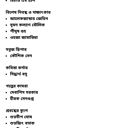
রিচার্ড এম ইটন
বিশেষ নিবন্ধ ও সাক্ষাৎকার
আলেকজান্ডার জেভিন
সুমন কল্যাণ মৌলিক
পীযূষ গুহ
ওহজা জামাতিয়া
সবুজ স্লিপার
কৌশিক সেন
কবিতা কর্নার
সিদ্ধার্থ বসু
গল্পের কামরা
দেবাশিস সরকার
হীরক সেনগুপ্ত
প্রবন্ধের ক্যুপ
শুভদীপ ঘোষ
শুভজিৎ বসাক