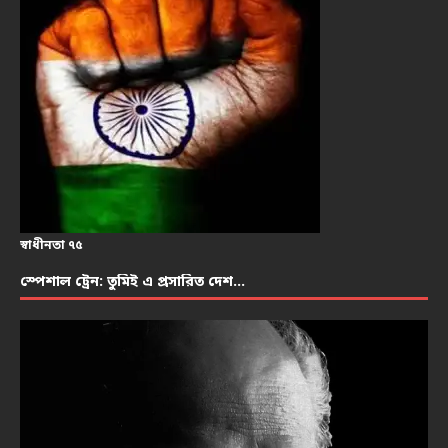
স্বাধীনতা ৭৫
স্পেশাল ট্রেন: তুমিই এ প্রসারিত দেশ…