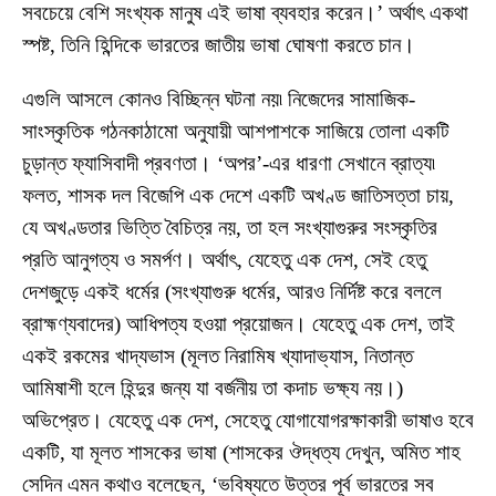
সবচেয়ে বেশি সংখ্যক মানুষ এই ভাষা ব্যবহার করেন।’ অর্থাৎ একথা
স্পষ্ট, তিনি হিন্দিকে ভারতের জাতীয় ভাষা ঘোষণা করতে চান।
এগুলি আসলে কোনও বিচ্ছিন্ন ঘটনা নয়৷ নিজেদের সামাজিক-
সাংস্কৃতিক গঠনকাঠামো অনুযায়ী আশপাশকে সাজিয়ে তোলা একটি
চুড়ান্ত ফ্যাসিবাদী প্রবণতা। ‘অপর’-এর ধারণা সেখানে ব্রাত্য৷
ফলত, শাসক দল বিজেপি এক দেশে একটি অখণ্ড জাতিসত্তা চায়,
যে অখণ্ডতার ভিত্তি বৈচিত্র নয়, তা হল সংখ্যাগুরুর সংস্কৃতির
প্রতি আনুগত্য ও সমর্পণ। অর্থাৎ, যেহেতু এক দেশ, সেই হেতু
দেশজুড়ে একই ধর্মের (সংখ্যাগুরু ধর্মের, আরও নির্দিষ্ট করে বললে
ব্রাহ্মণ্যবাদের) আধিপত্য হওয়া প্রয়োজন। যেহেতু এক দেশ, তাই
একই রকমের খাদ্যভাস (মূলত নিরামিষ খ্যাদাভ্যাস, নিতান্ত
আমিষাশী হলে হিন্দুর জন্য যা বর্জনীয় তা কদাচ ভক্ষ্য নয়।)
অভিপ্রেত। যেহেতু এক দেশ, সেহেতু যোগাযোগরক্ষাকারী ভাষাও হবে
একটি, যা মূলত শাসকের ভাষা (শাসকের ঔদ্ধত্য দেখুন, অমিত শাহ
সেদিন এমন কথাও বলেছেন, ‘ভবিষ্যতে উত্তর পূর্ব ভারতের সব