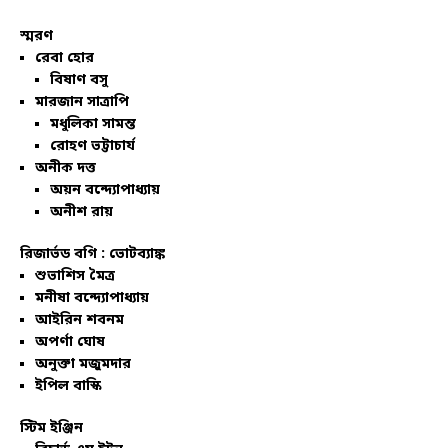
স্মরণ
রেবা হোর
বিষাণ বসু
মারজান সাত্রাপি
মধুলিকা সামন্ত
রোহণ ভট্টাচার্য
অনীক দত্ত
অয়ন বন্দ্যোপাধ্যায়
অনীশ রায়
রিজার্ভড বগি :
ভোটব্যাঙ্ক
শুভাশিস মৈত্র
মনীষা বন্দ্যোপাধ্যায়
আইরিন শবনম
অপর্ণা ঘোষ
অনুক্তা মজুমদার
ইপিল বাস্কি
স্টিম ইঞ্জিন