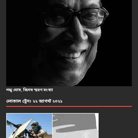
শঙ্খ ঘোষ, বিশেষ স্মরণ সংখ্যা
লোকাল ট্রেন। ২২ আগস্ট ২০২১