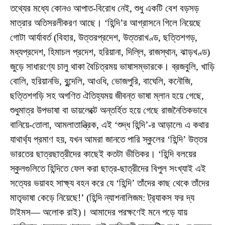
তথ্যের মধ্যে কোনও আপাত-বিরোধ নেই, শুধু একটি বেশ বড়সড়
মাত্রার অতিসরলীকরণ আছে। ‘হিন্দি’র আগ্রাসনে গিলে নিয়েছে
গোটা আর্যাবর্ত (বিহার, উত্তরপ্রদেশ, উত্তরাখণ্ড, ছত্তিশগড়,
মধ্যপ্রদেশ, হিমাচল প্রদেশ, হরিয়ানা, দিল্লি, রাজস্থান, ঝাড়খণ্ড)
জুড়ে সাধারণ্যে চালু থাকা বৈচিত্রময় ভাষাসম্ভারকে। ব্রজবুলি, খাড়ি
বোলি, হরিয়ানভি, বুন্দেলি, আওধি, ভোজপুরি, বাঘেলি, কনৌজি,
ছত্তিশগড়ি সহ অগণিত ঐতিহ্যময় জীবন্ত ভাষা ম্লান হয়ে গেছে,
শুধুমাত্র উপভাষা বা ডায়লেক্টে অন্তর্হিত হয়ে গেছে রাজনৈতিকভাবে
বানিয়ে-তোলা, আমলাতান্ত্রিক, এই ‘শুদ্ধ হিন্দি’-র আড়ালে৷ এ কথার
যাথার্থ্য প্রমাণ হয়, যখন আমরা জানতে পারি স্কুলের ‘হিন্দি’ উত্তর
ভারতের ছাত্রছাত্রীদের কাছেই কতটা ভীতিকর। ‘হিন্দি বলয়ের
স্কুলগুলিতে হিন্দিতে ফেল করা ছাত্র-ছাত্রীদের বিপুল সংখ্যাই এই
সত্যের ভয়াবহ সাক্ষ্য বহন করে যে ‘হিন্দি’ তাঁদের কাছ থেকে তাঁদের
মাতৃভাষা কেড়ে নিয়েছে!’ (হিন্দি ন্যাশনালিজম: ট্র‍্যাকস ফর দ্য
টাইমস— অলোক রাই)। আমাদের পরক্ষণেই মনে পড়ে যায়