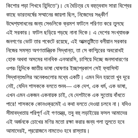
কিশোর পড়া শিখবে হিন্দিতে’)। যে বৈচিত্র যে বহুত্ববাদ সারা বিশ্বের
কাছে ভারতবর্ষের সম্মানের জায়গা ছিল, নিজেদের সঙ্কীর্ণ
উদ্দেশ্যসাধনের জন্য সেগুলিকে ক্রমশ ফাটলে পরিণত করে তুলছে
এই সরকার। ফাটল ছড়িয়ে পড়ছে নানা দিকে। এ দেশের সংখ্যাগুরু
জনগণের ভোট তার পকেটে রয়েছে, এই আত্মতুষ্টিতে বলীয়ান সরকার
নিজের সমস্ত অগণতান্ত্রিক সিদ্ধান্ত, তা সে কাশ্মিরের অবরোধই
হোক অথবা অসমের দানবিক এনআরসি, চাপিয়ে দিচ্ছে জনসাধারণের
ওপর৷ হিন্দিকে জাতীয় ভাষা ঘোষণার ইচ্ছাপ্রকাশ সেই ফ্যাসিস্ট
সিদ্ধান্তগুলির অনেকগুলোর মধ্যে একটি। এমন দিন হয়তো খুব দূরে
নেই, যেদিন শাসককে বলতে শুনব— এক দেশ, এক ধর্ম, এক ভাষা,
এখন এমন একজন একনায়ক চাই, যে দেশটাকে এক সুতোয় বাঁধতে
পারে! শাসককে কোনওক্রমেই এ কথা বলতে দেওয়া চলবে না। যদিও
সীমাবদ্ধতায় পরিপূর্ণ এই গণতন্ত্র, তবু বহু লড়াইয়ের ফসল আমাদের
এই অর্জনকে চোখের মণির মতো রক্ষা করার জন্য গলা তুলতে হবে
আমাদেরই, প্রয়োজনে নামতেও হবে রাস্তায়।