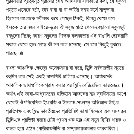
পুরুলিয়ার প্রত্যন্ত গ্রামের সেই আদিবাসী বালকটির কথা, যে স্কুলে
পড়তে এসেছে বটে, তার বাবা বা মা ভর্তির সময় ফর্মে মাতৃভাষা
হিসেবে বাংলাকে স্বীকার করে গেছেন ঠিকই, কিন্তু বেঞ্চে বসা
ইস্তক তার নজর বাইরে-দূরের ঐ সবুজ মাঠে খেলে-বেড়ানো স্কুলছুট
বন্ধুদের দিকে; কারণ স্কুলের শিক্ষক কলকাতার এই বাঙালি ছোকরাটি
সকাল থেকে হাত নেড়ে কী সব বলে চলেছে, সে তার কিছুই বুঝতে
পারছে না৷
বাংলা আঞ্চলিক ক্ষেত্রে অনেকসময় যা করে, হিন্দি সর্বভারতীয় স্তরে
বহুদিন ধরে সেই একই দাদাগিরি চালিয়ে এসেছে। আর্যাবর্তের
আঞ্চলিক ভাষাগুলিকে গ্রাস করার পর হিন্দি বেরিয়েছিল ভারতজয়ে।
অর্থাৎ এই ভাষা-আগ্রাসনের ইতিহাস আজকের নয়৷ স্বাধীনতার আগে
থেকেই ঔপনিবেশিক ইংরেজি ও ইসলাম-সংলগ্ন অভিজাত উর্দু-র
প্রতিপক্ষ এবং হিন্দু ভারতীয়দের প্রতিনিধি ভাষা হিসেবে এক সমসত্ত্ব
হিন্দি-কে প্রতিষ্ঠা করার চেষ্টা প্রথম শুরু হয়৷ এই নতুন হিন্দির ধারক ও
বাহক হয়ে ওঠেন গোষ্ঠীরাজনীতি বা সম্প্রদায়ভাবনার কারবারিরা।