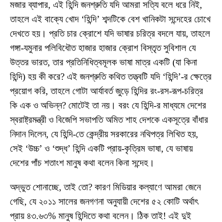
মজার ব্যাপার, এই হিন্দি জনশ্রুতি যদি আমরা সত্যি বলে ধরে নিই,
তাহলে এই বাক্যে খোদ ‘হিন্দি’ শব্দটিকে বেশ খানিকটা সন্দেহের চোখে
দেখতে হয়। প্রতি চার ক্রোশে যদি ভাষার চরিত্র বদলে যায়, তাহলে
গঙ্গা-যমুনার পলিবিধৌত হাজার হাজার ক্রোশ বিস্তৃত সুবিশাল যে
উত্তর ভারত, তার প্রতিনিধিত্বমূলক ভাষা মাত্র একটি (যা কিনা
হিন্দি) হয় কী করে? এই জনশ্রুতি কথিত তত্ত্বটি যদি ‘হিন্দি’-র ক্ষেত্রে
প্রয়োগ করি, তাহলে গোটা আর্যাবর্ত জুড়ে হিন্দির রং-রস-রূপ-চরিত্র
কি এক ও অভিন্ন? মোটেই তা নয়। বরং যে হিন্দি-র মাধ্যমে দেশের
স্বরাষ্ট্রমন্ত্রী ও বিজেপি সভাপতি অমিত শাহ দেশকে একসূত্রে বাঁধার
নিদান দিলেন, যে হিন্দি-তে কেন্দ্রীয় সরকারের নথিপত্র লিখিত হয়,
সেই ‘উচ্চ’ ও ‘শুদ্ধ’ হিন্দি একটি প্রায়-কৃত্রিম ভাষা, যে ভাষায়
দেশের পাঁচ শতাংশ মানুষ কথা বলেন কিনা সন্দেহ।
অদ্ভুত শোনাচ্ছে, তাই তো? কারণ মিডিয়ার কল্যাণে আমরা জেনে
গেছি, যে ২০১১ সালের জনগণনা অনুযায়ী দেশের ৫২ কোটি অর্থাৎ
প্রায় ৪৩.৬৩% মানুষ হিন্দিতে কথা বলেন। ঠিক তাই! এই দুই