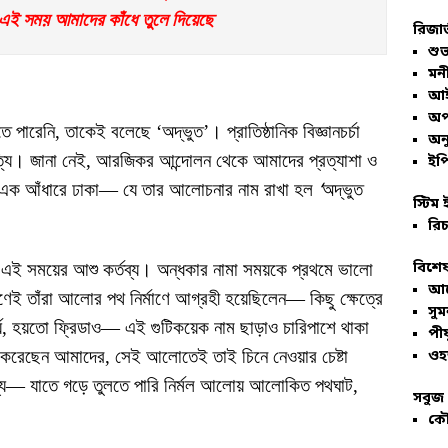
্ব এই সময় আমাদের কাঁধে তুলে দিয়েছে
রিজার
শুভ
মনী
আই
অপ
পারেনি, তাকেই বলেছে ‘অদ্ভুত’। প্রাতিষ্ঠানিক বিজ্ঞানচর্চা
অনু
ত্যি। জানা নেই, আরজিকর আন্দোলন থেকে আমাদের প্রত্যাশা ও
ইপি
ই এক আঁধারে ঢাকা— যে তার আলোচনার নাম রাখা হল
‘
অদ্ভুত
স্টিম 
রিচ
া এই সময়ের আশু কর্তব্য। অন্ধকার নামা সময়কে প্রথমে ভালো
বিশেষ
আল
ণেই তাঁরা আলোর পথ নির্মাণে আগ্রহী হয়েছিলেন— কিছু ক্ষেত্রে
সু
র্য, হয়তো ফ্রিডাও— এই গুটিকয়েক নাম ছাড়াও চারিপাশে থাকা
পীয
করেছেন আমাদের, সেই আলোতেই তাই চিনে নেওয়ার চেষ্টা
ওহ
য— যাতে গড়ে তুলতে পারি নির্মল আলোয় আলোকিত পথঘাট,
সবুজ 
কৌ