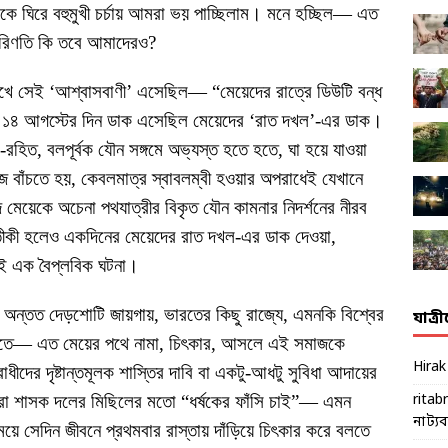
নাকে ঘিরে বহুমুখী চর্চায় আমরা ভয় পাচ্ছিলাম। মনে হচ্ছিল— এত
রিণতি কি তবে আমাদেরও?
 মুখে সেই ‘আশ্বাসবাণী’ এসেছিল— “মেয়েদের রাত্রে ডিউটি বন্ধ
 ১৪ আগস্টের দিন ডাক এসেছিল মেয়েদের ‘রাত দখল’-এর ডাক।
হিত, বলপূর্বক যৌন সঙ্গমে অভ্যস্ত হতে হতে, ঘা হয়ে যাওয়া
ে বাঁচতে হয়, কেবলমাত্র স্বাবলম্বী হওয়ার অপরাধেই যেখানে
 মেয়েকে অচেনা পথযাত্রীর বিকৃত যৌন কামনার নিদর্শনের নীরব
রতীকী হলেও একদিনের মেয়েদের রাত দখল-এর ডাক দেওয়া,
োই এক বৈপ্লবিক ঘটনা।
ের অন্তত দেড়শোটি জায়গায়, ভারতের কিছু রাজ্যে, এমনকি বিশ্বের
যাত্র
 রাতে— এত মেয়ের পথে নামা, চিৎকার, আসলে এই সমাজকে
Hira
র দৃষ্টান্তমূলক শাস্তির দাবি বা একটু-আধটু সুবিধা আদায়ের
 শাসক দলের মিছিলের মতো “ধর্ষকের ফাঁসি চাই”— এমন
ritab
নাট্যব্য
য়ে সেদিন জীবনে প্রথমবার রাস্তায় দাঁড়িয়ে চিৎকার করে বলতে