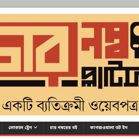
লোকাল ট্রেন
চার নম্বরের বই
কাগজওয়ালা ডট ইন