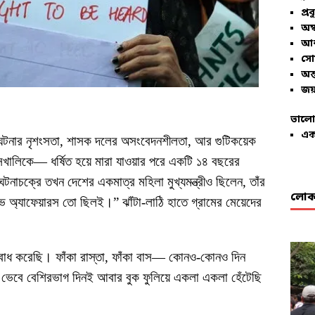
প্রব
অম্
আশ
সো
অন্
জয়
ভালো
এক
টনার নৃশংসতা, শাসক দলের অসংবেদনশীলতা, আর গুটিকয়েক
সখালিকে— ধর্ষিত হয়ে মারা যাওয়ার পরে একটি ১৪ বছরের
ি ঘটনাচক্রে তখন দেশের একমাত্র মহিলা মুখ্যমন্ত্রীও ছিলেন, তাঁর
লোকা
ভ অ্যাফেয়ারস তো ছিলই।” ঝাঁটা-লাঠি হাতে গ্রামের মেয়েদের
োধ করেছি। ফাঁকা রাস্তা, ফাঁকা বাস— কোনও-কোনও দিন
 ভেবে বেশিরভাগ দিনই আবার বুক ফুলিয়ে একলা একলা হেঁটেছি