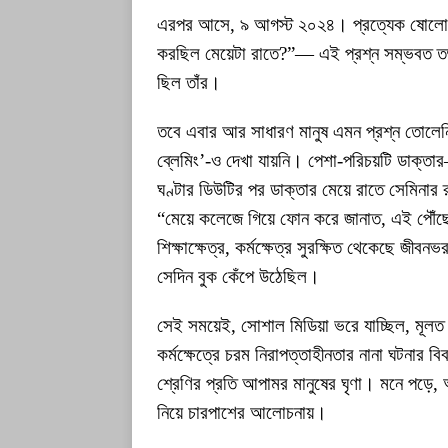
এরপর আসে, ৯ আগস্ট ২০২৪। প্রত্যেক ষোলো ম
করছিল মেয়েটা রাতে?”— এই প্রশ্ন সম্ভবত তৎক্
ছিল তাঁর।
তবে এবার আর সাধারণ মানুষ এমন প্রশ্ন তোল
ব্লেমিং’-ও দেখা যায়নি। পেশা-পরিচয়টি ডাক্
ঘণ্টার ডিউটির পর ডাক্তার মেয়ে রাতে সেমিনার
“মেয়ে কলেজে গিয়ে ফোন করে জানাত, এই পৌঁছে 
শিক্ষাক্ষেত্র, কর্মক্ষেত্র সুরক্ষিত থেকেছে জ
সেদিন বুক কেঁপে উঠেছিল।
সেই সময়েই, সোশাল মিডিয়া ভরে যাচ্ছিল, মূলত ব
কর্মক্ষেত্রে চরম নিরাপত্তাহীনতার নানা ঘটনার ব
শ্রেণির প্রতি আপামর মানুষের ঘৃণা। মনে পড়ে,
নিয়ে চারপাশের আলোচনায়।