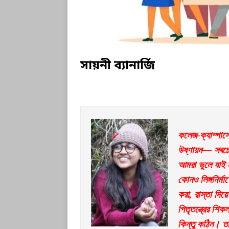
সায়নী ব্যানার্জি
কলেজ-ক্যাম্পাসে 
উষ্ণায়ন— সবচেয়
আমরা ভুলে যাই 
কোনও লিঙ্গনির্মা
করা, রাস্তা দি
পিতৃতন্ত্রের শিক
কিন্তু কঠিন। তা