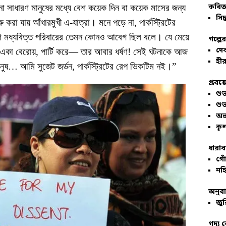
া সাধারণ মানুষের মধ্যে বেশ কয়েক দিন বা কয়েক মাসের জন্য
কবিতা
সিদ্
রা যায় আঁধারমুখী এ-যাত্রা। মনে পড়ে না, পার্কস্ট্রিটের
ণ মধ্যবিত্ত পরিবারের তেমন কোনও আবেগ ছিল বলে। যে মেয়ে
গল্পে
দে
রে একা বেরোয়, পার্টি করে— তার আবার ধর্ষণ! সেই ঘটনাকে আজ
হীর
… আমি সুজেট জর্ডন, পার্কস্ট্রিটের রেপ ভিকটিম নই।”
প্রবন্
শু
শু
অভ
কৃশ
ধারাব
গোঁ
নহি
অনুব
জুর
গদ্য 