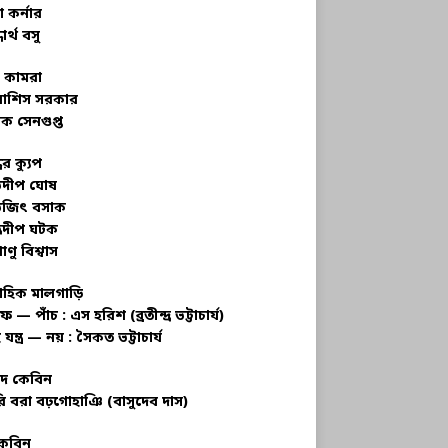
 কর্নার
ধার্থ বসু
র কামরা
বাশিস সরকার
ক সেনগুপ্ত
ধের ক্যুপ
ভদীপ ঘোষ
ভজিৎ বসাক
্রদীপ ঘটক
াণু বিশ্বাস
াহিক মালগাড়ি
ফ — পাঁচ : এস হরিশ (ব্রতীন্দ্র ভট্টাচার্য)
 যন্ত্র — নয় : সৈকত ভট্টাচার্য
াদ কেবিন
ি বরা বঢ়গোহাঞি (বাসুদেব দাস)
কেবিন