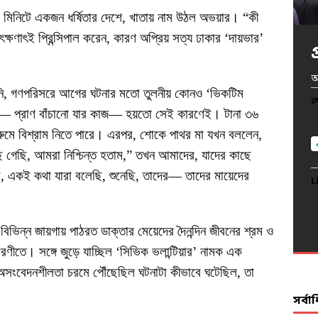
িনিটে একজন ধর্ষিতার দেশে, খাতায় নাম উঠল অভয়ার। “কী
ষণাৎই প্রিন্সিপাল করেন, কারণ অপ্রিয় সত্য ঢাকার ‘দায়ভার’
খ
অ
অ
প
আ
েনি, গণপরিসরে আগের ঘটনার মতো তুলনীয় কোনও ‘ভিকটিম
দ
ল
ল
ল
ল
তার— প্রাণ বাঁচানো যার কাজ— হয়তো সেই কারণেই। টানা ৩৬
ল
 রুমে বিশ্রাম নিতে পারে। এরপর, শোকে পাথর মা যখন বললেন,
গেছি, আমরা নিশ্চিন্ত হতাম,” তখন আমাদের, যাদের কাছে
ীবনভর, একই কথা যারা বলেছি, শুনেছি, তাদের— তাদের মায়েদের
L
L
L
L
L
িভিন্ন জায়গায় পাঠরত ডাক্তার মেয়েদের দৈনন্দিন জীবনের শ্রম ও
িবরণীতে। সঙ্গে জুড়ে যাচ্ছিল ‘সিভিক ভলান্টিয়ার’ নামক এক
 অসংবেদনশীলতা চরমে পৌঁছেছিল ঘটনাটা কীভাবে ঘটেছিল, তা
সর্ব