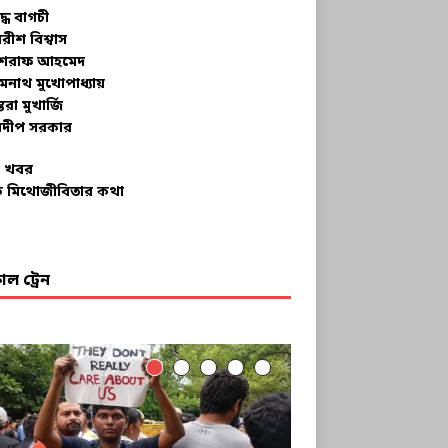
ুদ্ধ বাগচী
বরীশ বিশ্বাস
রাফ আহমেদ
মনাথ মুখোপাধ্যায়
তরা মুখার্জি
দীপ সরকার
 খবর
 মিথোজীবিতার কথা
ল ট্রেন