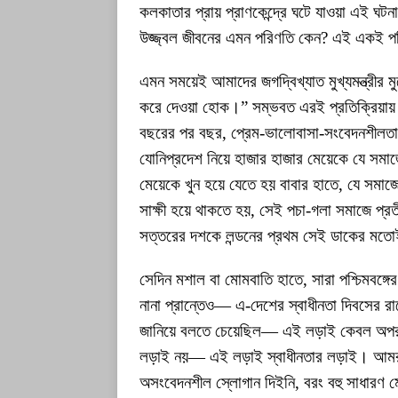
কলকাতার প্রায় প্রাণকেন্দ্রে ঘটে যাওয়া এই ঘট
উজ্জ্বল জীবনের এমন পরিণতি কেন? এই একই প
এমন সময়েই আমাদের জগদ্বিখ্যাত মুখ্যমন্ত্রীর
করে দেওয়া হোক।” সম্ভবত এরই প্রতিক্রিয়ায়
বছরের পর বছর, প্রেম-ভালোবাসা-সংবেদনশীলতা-র
যোনিপ্রদেশ নিয়ে হাজার হাজার মেয়েকে যে সমাজ
মেয়েকে খুন হয়ে যেতে হয় বাবার হাতে, যে সমাজে
সাক্ষী হয়ে থাকতে হয়, সেই পচা-গলা সমাজে প্
সত্তরের দশকে লন্ডনের প্রথম সেই ডাকের মত
সেদিন মশাল বা মোমবাতি হাতে, সারা পশ্চিমবঙ্গ
নানা প্রান্তেও— এ-দেশের স্বাধীনতা দিবসের
জানিয়ে বলতে চেয়েছিল— এই লড়াই কেবল অপরাধীদে
লড়াই নয়— এই লড়াই স্বাধীনতার লড়াই। আমরা
অসংবেদনশীল স্লোগান দিইনি, বরং বহু সাধারণ মে