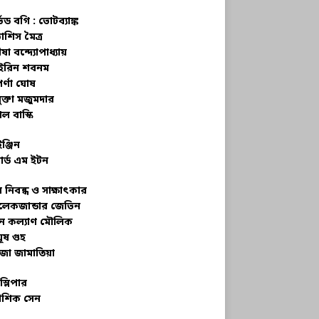
্ভড বগি :
ভোটব্যাঙ্ক
াশিস মৈত্র
ষা বন্দ্যোপাধ্যায়
রিন শবনম
র্ণা ঘোষ
ক্তা মজুমদার
ল বাস্কি
ইঞ্জিন
ার্ড এম ইটন
 নিবন্ধ ও সাক্ষাৎকার
েকজান্ডার জেভিন
মন কল্যাণ মৌলিক
ূষ গুহ
জা জামাতিয়া
স্লিপার
শিক সেন