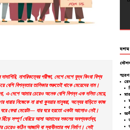
L
L
L
L
L
L
L
L
L
L
L
L
L
L
L
L
L
L
L
L
দশম ব
স্টেশ
স্মরণ
দাদাগিরি, নাগরিকত্বের পরীক্ষা, দেশে দেশে যুদ্ধ কিংবা বিশ্ব 
রে
ে বেশি বিপন্নতার তালিকার শুরুতেই থাকে মেয়েদের নাম। 
না, এ-দেশে আমার চেয়েও অনেক বেশি বিপন্ন এক দলিত মেয়ে, 
মার
ণের ধারায় নিজেকে না রাখা ক্যুয়ার মানুষরা, অন্যের বাড়িতে কাজ 
য়ে ঘরে ফেরা মেয়েটা— যার ঘরে হয়তো একটা আলোও নেই। 
অন
ল ছিঁড়ে সম্পূর্ণ বেরিয়ে আসা আমাদের সকলের অবশ্যকর্তব্য, 
র চেয়েও কঠিন আজাদি বা স্বাধীনতার পথ নির্মাণ। সেই 