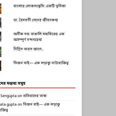
বাংলার লোকসংস্কৃতি: একটি ভূমিকা
ডা. হৈমবতী সেনের জীবনকথা
অনীক দত্ত: বাঙালি মধ্যবিত্তের এক
অসম্পূর্ণ নন্দনরেখা
নিদ্রিত ভারত জাগে...
তিজন বাই— এক লড়াকু নাট্যব্যক্তিত্ব
ীদের মন্তব্য সমূহ
k Sengupta
on
প্রতিবাদের ভাষা
rata gupta
on
তিজন বাই— এক লড়াকু
ক্তিত্ব