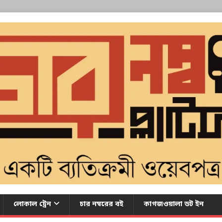
লোকাল ট্রেন
চার নম্বরের বই
কাগজওয়ালা ডট ইন