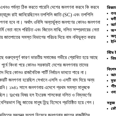
খনও পর্যন্ত ঠিক করতে পারেনি দেশের জনগণনা করবে কি করবে
রিজার
শুভ
্রী নিত্যানন্দ রাই জানিয়েছিলেন তপশিলি জাতি (SC) এবং তপশিলি
মনী
ণনা হবে না। অর্থাৎ ওবিসি অন্তর্ভুক্ত জনগণের কোনও জনগণনা
আই
র্মি নেতা নামে পরিচিত এবং জিতেন মাঝি, দলিত সম্প্রদায়ের নেতা
অপ
অনু
 জাতপাতের সমস্ত বিভাগের পরিচয় দিয়ে নাম নথিভুক্ত করার
ইপি
স্টিম 
ছে গুরুত্বপূর্ণ কারণ ভারতীয় সমাজের গভীরে প্রোথিত হয়ে আছে
রিচ
 পূর্বে কিংবা পরে কোনও সরকারই দেশের জনগণনায় তাদের
বিশেষ
বাদ দিয়ে কোনও রাজনৈতিক পার্টি নির্বাচন ভাবতে পারে না।
আল
যে কয়টি জনগণনা হয়েছিল সেখানে এসসি ও এসটি বাদ দিয়ে অন্য
সু
পীয
হয়নি। ১৯৪১ সালে জনগণনায় এদেশে প্রথম সমস্ত মানুষকে
ওহ
ছিল। দুঃখের বিষয় হল ইংরেজ শাসকেরা দলিত ও নিম্নবর্ণের
শিরভাগ নিচু জাতের মানুষ হিন্দু হিসেবে প্রতিষ্ঠিত হয়ে গেল।
সবুজ 
কৌ
দলিতের স্বতন্ত্র সত্তা হিসেবে জনগণনায় জাতের রাজনীতির