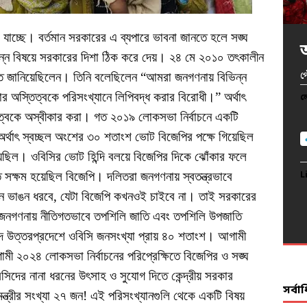
 যাচ্ছে। বর্তমান সরকারের এ ব্যপারে ভাবনা জানতে হলে সঙ্ঘ
ন্ন বিষয়ে সরকারের দিশা ঠিক করে দেয়। ২৪ মে ২০১০ তৎকালীন
খ
ঁর মত জানিয়েছিলেন। তিনি বলেছিলেন “আমরা জনগণনায় বিভিন্ন
অ
অ
প
আ
ার অস্তিত্বকে পরিসংখ্যানে লিপিবদ্ধ করার বিরোধী।” অর্থাৎ
দ
ল
ল
ল
ল
্বকে অস্বীকার করা। গত ২০১৯ লোকসভা নির্বাচনে একটি
ল
র্থাৎ স্বচ্ছল অংশের ৩০ শতাংশ ভোট বিজেপির পক্ষে গিয়েছিল
ছিল। ওবিসির ভোট হিন্দি বলয়ে বিজেপির দিকে ঝোঁকার ফলে
ক্ষম হয়েছিল বিজেপি। দলিতরা জনগণনায় স্বতন্ত্রভাবে
L
L
L
L
খ্যানে ভাঙন ধরবে, যেটা বিজেপি কখনওই চাইবে না। তাই সরকারের
L
 জনগণনায় নীতিগতভাবে তপশিলি জাতি এবং তপশিলি উপজাতি
 উত্তরপ্রদেশে ওবিসি জনসংখ্যা প্রায় ৪০ শতাংশ। আগামী
মী ২০২৪ লোকসভা নির্বাচনের পরিপ্রেক্ষিতে বিজেপির ও সঙ্ঘ
বিসিদের নানা ধরনের উৎসাহ ও সুযোগ দিতে কেন্দ্রীয় সরকার
সর্ব
 মন্ত্রীর সংখ্যা ২৭ জন! এই পরিসংখ্যানগুলি থেকে একটি বিষয়