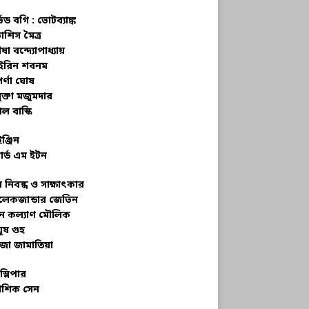
্ভড বগি :
ভোটব্যাঙ্ক
াশিস মৈত্র
ষা বন্দ্যোপাধ্যায়
রিন শবনম
র্ণা ঘোষ
ক্তা মজুমদার
ল বাস্কি
ইঞ্জিন
ার্ড এম ইটন
 নিবন্ধ ও সাক্ষাৎকার
েকজান্ডার জেভিন
মন কল্যাণ মৌলিক
ূষ গুহ
জা জামাতিয়া
স্লিপার
শিক সেন