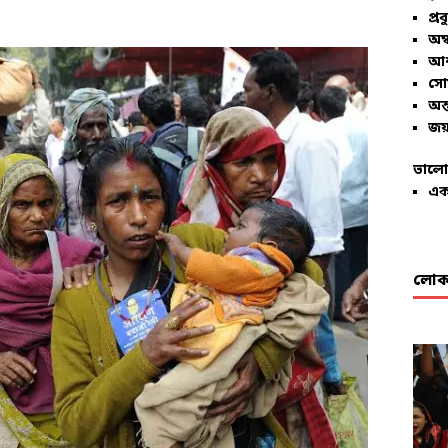
প্রব
অম্
আশ
সো
অন্
জয়
ভালো
এক
লোকা