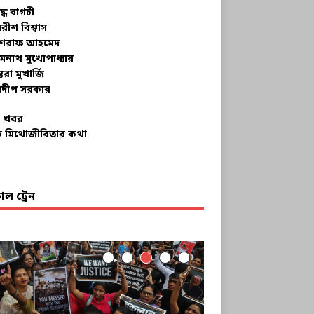
ুদ্ধ বাগচী
বরীশ বিশ্বাস
রাফ আহমেদ
মনাথ মুখোপাধ্যায়
তরা মুখার্জি
দীপ সরকার
 খবর
 মিথোজীবিতার কথা
ল ট্রেন