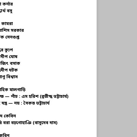
 কর্নার
ধার্থ বসু
র কামরা
বাশিস সরকার
ক সেনগুপ্ত
ধের ক্যুপ
ভদীপ ঘোষ
ভজিৎ বসাক
্রদীপ ঘটক
াণু বিশ্বাস
াহিক মালগাড়ি
ফ — পাঁচ : এস হরিশ (ব্রতীন্দ্র ভট্টাচার্য)
 যন্ত্র — নয় : সৈকত ভট্টাচার্য
াদ কেবিন
ি বরা বঢ়গোহাঞি (বাসুদেব দাস)
কেবিন