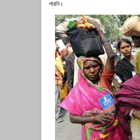
পায়নি।