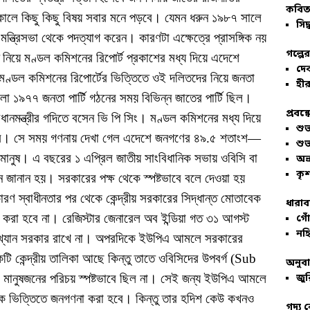
কবিতা
তাকালে কিছু কিছু বিষয় সবার মনে পড়বে। যেমন ধরুন ১৯৮৭ সালে
সিদ্
িং মন্ত্রিসভা থেকে পদত্যাগ করেন। কারণটা এক্ষেত্রে প্রাসঙ্গিক নয়
গল্পে
নিয়ে মণ্ডল কমিশনের রিপোর্ট প্রকাশের মধ্য দিয়ে এদেশে
দে
মণ্ডল কমিশনের রিপোর্টের ভিত্তিতে ওই দলিতদের নিয়ে জনতা
হীর
লো ১৯৭৭ জনতা পার্টি গঠনের সময় বিভিন্ন জাতের পার্টি ছিল।
প্রবন্
ধানমন্ত্রীর গদিতে বসেন ভি পি সিং। মণ্ডল কমিশনের মধ্য দিয়ে
শু
াভ করে। সে সময় গণনায় দেখা গেল এদেশে জনগণের ৪৯.৫ শতাংশ—
শু
 মানুষ। এ বছরের ১ এপ্রিল জাতীয় সাংবিধানিক সভায় ওবিসি বা
অভ
কৃশ
ানান হয়। সরকারের পক্ষ থেকে স্পষ্টভাবে বলে দেওয়া হয়
ণ স্বাধীনতার পর থেকে কেন্দ্রীয় সরকারের সিদ্ধান্ত মোতাবেক
ধারাব
করা হবে না। রেজিস্টার জেনারেল অব ইন্ডিয়া গত ৩১ আগস্ট
গোঁ
নহি
ংখ্যান সরকার রাখে না। অপরদিকে ইউপিএ আমলে সরকারের
কেন্দ্রীয় তালিকা আছে কিন্তু তাতে ওবিসিদের উপবর্গ (Sub
অনুব
 মানুষজনের পরিচয় স্পষ্টভাবে ছিল না। সেই জন্য ইউপিএ আমলে
জুর
িক ভিত্তিতে জনগণনা করা হবে। কিন্তু তার হদিশ কেউ কখনও
গদ্য 