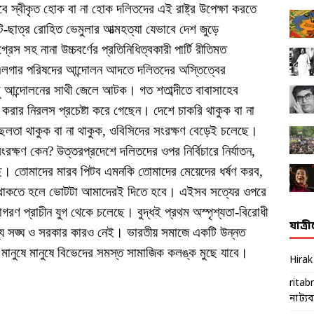
 স্বীকৃত হোক বা না হোক দলিতদের এই রাষ্ট্র উপেক্ষা করতে
-ছাত্র রোহিত ভেমুলার আত্মহত্যা যেভাবে দেশ জুড়ে
স সহ নানা উচ্চবর্ণের প্রতিনিধিত্বকারী পার্টি রীতিমত
 এলগার পরিষদের আন্দোলন আদতে দলিতদের অস্তিত্বের
ু আন্দোলনের সাথী জেলে আটক। গত শতাব্দীতে বাবাসাহেব
 করার নিরলস প্রচেষ্টা করে গেছেন। দেশে চাকরি থাকুক বা না
বচ্ছলতা থাকুক বা না থাকুক, ওবিসিদের সংরক্ষণ বেড়েই চলেছে।
ংরক্ষণ কেন? উত্তরপ্রদেশে দলিতদের ওপর নির্বিচারে নির্যাতন,
লছে। তোমাদের মারব পিটব এমনকি তোমাদের মেয়েদের ধর্ষণ করব,
জে থাকতে হলে ভোটটা আমাদেরই দিতে হবে। এইসব সত্যের ওপরে
জাগরণ প্রাচীন যুগ থেকে চলেছে। বুদ্ধই প্রথম অস্পৃশ্যতা-বিরোধী
যাত্র
 সঙ্ঘ ও সরকার কারও নেই। ভারতীয় সমাজে একটি উন্নত
ে মানুষে মানুষে বিভেদের সমস্ত সামাজিক কলঙ্ক মুছে যাবে।
Hira
ritab
নাট্যব্য