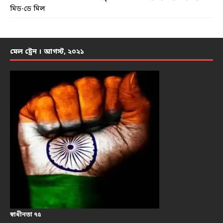
মিড-ডে মিল
মেল ট্রেন । আগস্ট, ২০২১
স্বাধীনতা ৭৫