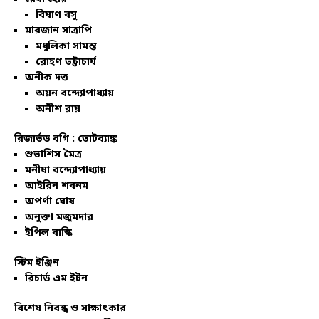
বিষাণ বসু
মারজান সাত্রাপি
মধুলিকা সামন্ত
রোহণ ভট্টাচার্য
অনীক দত্ত
অয়ন বন্দ্যোপাধ্যায়
অনীশ রায়
রিজার্ভড বগি :
ভোটব্যাঙ্ক
শুভাশিস মৈত্র
মনীষা বন্দ্যোপাধ্যায়
আইরিন শবনম
অপর্ণা ঘোষ
অনুক্তা মজুমদার
ইপিল বাস্কি
স্টিম ইঞ্জিন
রিচার্ড এম ইটন
বিশেষ নিবন্ধ ও সাক্ষাৎকার