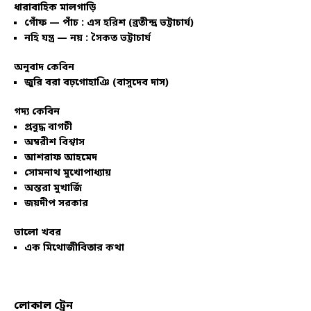
ধারাবাহিক মালগাড়ি
গোঁফ — পাঁচ : এস হরিশ (ব্রতীন্দ্র ভট্টাচার্য)
নহি যন্ত্র — নয় : সৈকত ভট্টাচার্য
অনুবাদ কেবিন
জুরি বরা বঢ়গোহাঞি (বাসুদেব দাস)
গদ্য কেবিন
প্রবুদ্ধ বাগচী
অম্বরীশ বিশ্বাস
আশরাফ আহমেদ
সোমনাথ মুখোপাধ্যায়
অন্তরা মুখার্জি
জয়দীপ সরকার
ভালো খবর
এক মিথোজীবিতার কথা
লোকাল ট্রেন