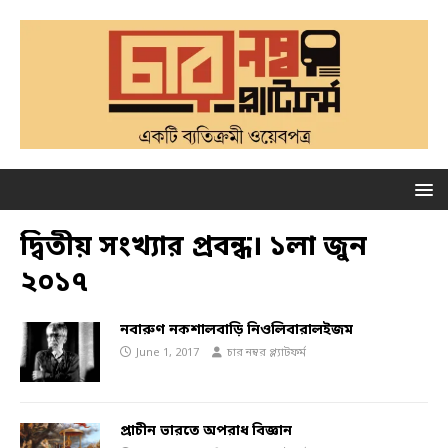
দ্বিতীয় সংখ্যার প্রবন্ধ। ১লা জুন
২০১৭
নবারুণ নকশালবাড়ি নিওলিবারালইজম
June 1, 2017
চার নম্বর প্ল্যাটফর্ম
প্রাচীন ভারতে অপরাধ বিজ্ঞান