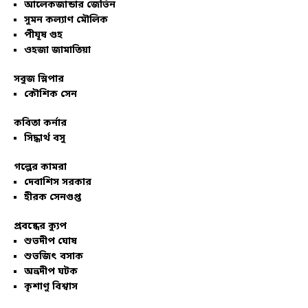
আলেকজান্ডার জেভিন
সুমন কল্যাণ মৌলিক
পীযূষ গুহ
ওহজা জামাতিয়া
সবুজ স্লিপার
কৌশিক সেন
কবিতা কর্নার
সিদ্ধার্থ বসু
গল্পের কামরা
দেবাশিস সরকার
হীরক সেনগুপ্ত
প্রবন্ধের ক্যুপ
শুভদীপ ঘোষ
শুভজিৎ বসাক
অভ্রদীপ ঘটক
কৃশাণু বিশ্বাস