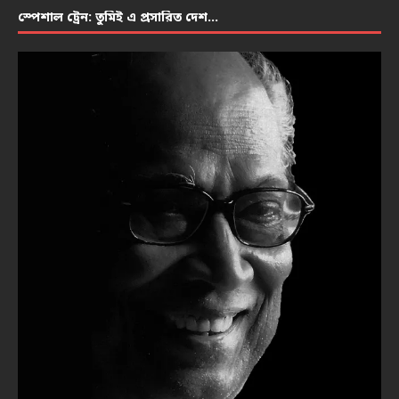
স্পেশাল ট্রেন: তুমিই এ প্রসারিত দেশ…