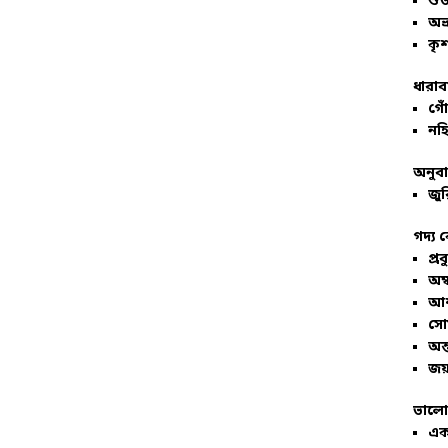
শু
অভ
কৃশ
ধারাব
গোঁ
নহি
অনুব
জুর
গদ্য 
প্রব
অম্
আশ
সো
অন্
জয়
ভালো
এক