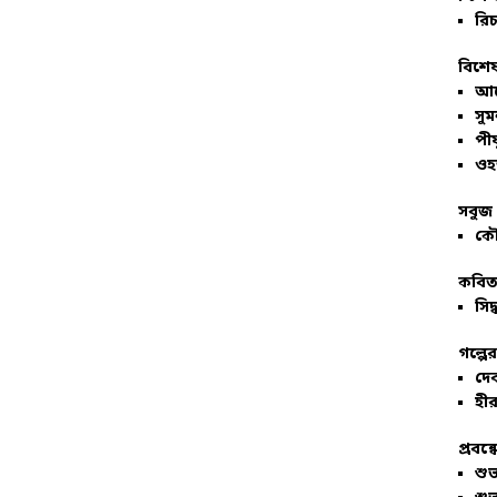
রিচ
বিশেষ
আল
সু
পীয
ওহ
সবুজ 
কৌ
কবিতা
সিদ্
গল্পে
দে
হীর
প্রবন্
শু