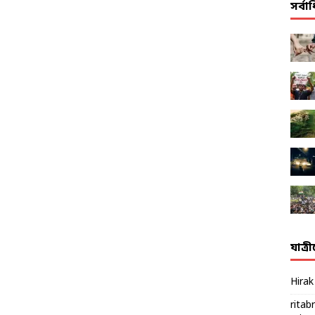
সর্ব
যাত্র
Hira
ritab