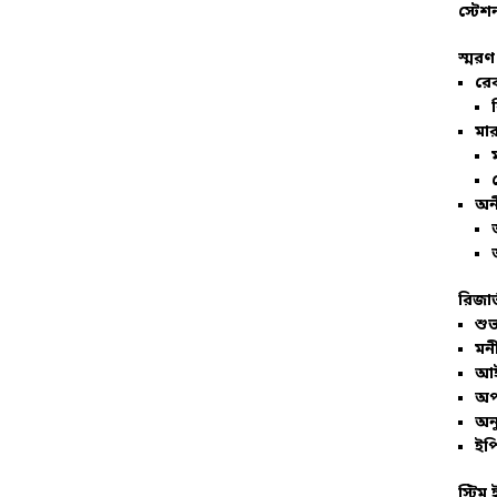
স্টেশ
স্মরণ
রে
মার
অন
রিজার
শুভ
মনী
আই
অপ
অনু
ইপি
স্টিম 