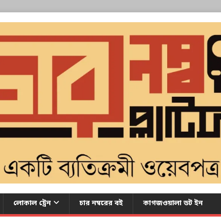
লোকাল ট্রেন
চার নম্বরের বই
কাগজওয়ালা ডট ইন