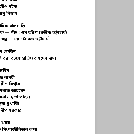
ভজিৎ বসাক
্রদীপ ঘটক
াণু বিশ্বাস
াহিক মালগাড়ি
ফ — পাঁচ : এস হরিশ (ব্রতীন্দ্র ভট্টাচার্য)
 যন্ত্র — নয় : সৈকত ভট্টাচার্য
াদ কেবিন
ি বরা বঢ়গোহাঞি (বাসুদেব দাস)
কেবিন
ুদ্ধ বাগচী
বরীশ বিশ্বাস
রাফ আহমেদ
মনাথ মুখোপাধ্যায়
তরা মুখার্জি
দীপ সরকার
 খবর
 মিথোজীবিতার কথা