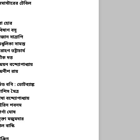
নমাস্টারের টেবিল
বা হোর
বিষাণ বসু
জান সাত্রাপি
মধুলিকা সামন্ত
রোহণ ভট্টাচার্য
ীক দত্ত
অয়ন বন্দ্যোপাধ্যায়
অনীশ রায়
্ভড বগি :
ভোটব্যাঙ্ক
াশিস মৈত্র
ষা বন্দ্যোপাধ্যায়
রিন শবনম
র্ণা ঘোষ
ক্তা মজুমদার
ল বাস্কি
ইঞ্জিন