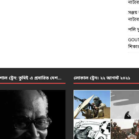
নাট্যব্য
সঞ্জয় 
নাট্যব্য
পলি মু
GOU
শিকার
শাল ট্রেন: তুমিই এ প্রসারিত দেশ…
লোকাল ট্রেন। ২২ আগস্ট ২০২১