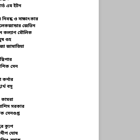
ার্ড এম ইটন
 নিবন্ধ ও সাক্ষাৎকার
েকজান্ডার জেভিন
মন কল্যাণ মৌলিক
ূষ গুহ
জা জামাতিয়া
স্লিপার
শিক সেন
 কর্নার
ধার্থ বসু
র কামরা
বাশিস সরকার
ক সেনগুপ্ত
ধের ক্যুপ
ভদীপ ঘোষ