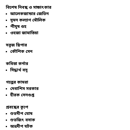
বিশেষ নিবন্ধ ও সাক্ষাৎকার
আলেকজান্ডার জেভিন
সুমন কল্যাণ মৌলিক
পীযূষ গুহ
ওহজা জামাতিয়া
সবুজ স্লিপার
কৌশিক সেন
কবিতা কর্নার
সিদ্ধার্থ বসু
গল্পের কামরা
দেবাশিস সরকার
হীরক সেনগুপ্ত
প্রবন্ধের ক্যুপ
শুভদীপ ঘোষ
শুভজিৎ বসাক
অভ্রদীপ ঘটক