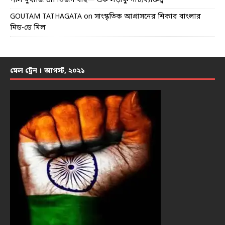
পলি মুখার্জি
on
তিজন বাই— এক লড়াকু নাট্যব্যক্তিত্ব
GOUTAM TATHAGATA
on
সাংস্কৃতিক আগ্রাসনের শিকার বাংলার
মিড-ডে মিল
মেল ট্রেন । আগস্ট, ২০২১