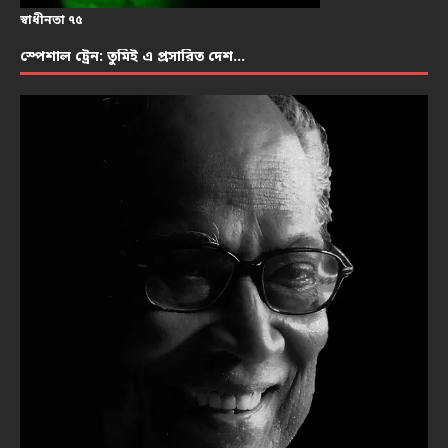
স্বাধীনতা ৭৫
স্পেশাল ট্রেন: তুমিই এ প্রসারিত দেশ…