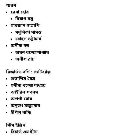
স্মরণ
রেবা হোর
বিষাণ বসু
মারজান সাত্রাপি
মধুলিকা সামন্ত
রোহণ ভট্টাচার্য
অনীক দত্ত
অয়ন বন্দ্যোপাধ্যায়
অনীশ রায়
রিজার্ভড বগি :
ভোটব্যাঙ্ক
শুভাশিস মৈত্র
মনীষা বন্দ্যোপাধ্যায়
আইরিন শবনম
অপর্ণা ঘোষ
অনুক্তা মজুমদার
ইপিল বাস্কি
স্টিম ইঞ্জিন
রিচার্ড এম ইটন