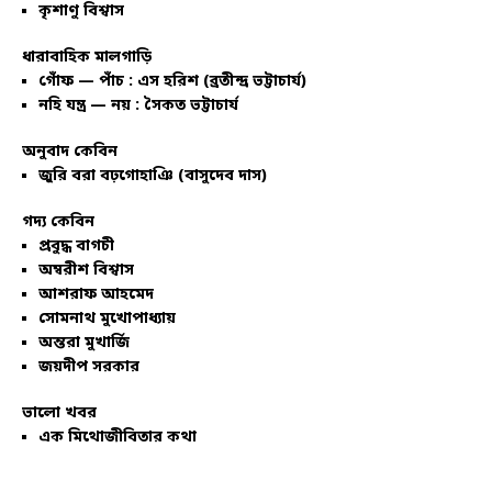
কৃশাণু বিশ্বাস
ধারাবাহিক মালগাড়ি
গোঁফ — পাঁচ : এস হরিশ (ব্রতীন্দ্র ভট্টাচার্য)
নহি যন্ত্র — নয় : সৈকত ভট্টাচার্য
অনুবাদ কেবিন
জুরি বরা বঢ়গোহাঞি (বাসুদেব দাস)
গদ্য কেবিন
প্রবুদ্ধ বাগচী
অম্বরীশ বিশ্বাস
আশরাফ আহমেদ
সোমনাথ মুখোপাধ্যায়
অন্তরা মুখার্জি
জয়দীপ সরকার
ভালো খবর
এক মিথোজীবিতার কথা