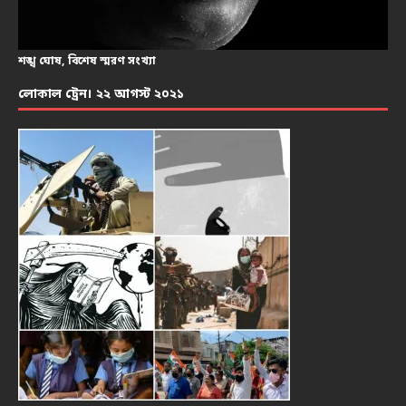
শঙ্খ ঘোষ, বিশেষ স্মরণ সংখ্যা
লোকাল ট্রেন। ২২ আগস্ট ২০২১