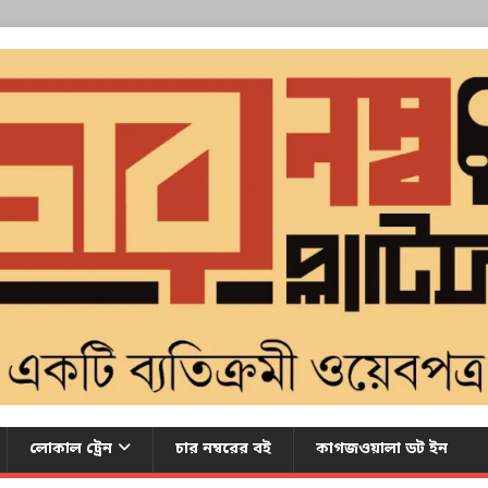
লোকাল ট্রেন
চার নম্বরের বই
কাগজওয়ালা ডট ইন