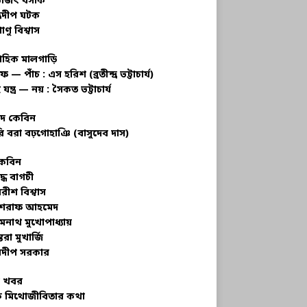
ভজিৎ বসাক
্রদীপ ঘটক
াণু বিশ্বাস
াহিক মালগাড়ি
ফ — পাঁচ : এস হরিশ (ব্রতীন্দ্র ভট্টাচার্য)
 যন্ত্র — নয় : সৈকত ভট্টাচার্য
াদ কেবিন
ি বরা বঢ়গোহাঞি (বাসুদেব দাস)
কেবিন
ুদ্ধ বাগচী
বরীশ বিশ্বাস
রাফ আহমেদ
মনাথ মুখোপাধ্যায়
তরা মুখার্জি
দীপ সরকার
 খবর
 মিথোজীবিতার কথা