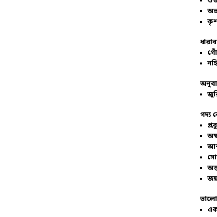
শু
অভ
কৃশ
ধারাব
গোঁ
নহি
অনুব
জুর
গদ্য 
প্রব
অম্
আশ
সো
অন্
জয়
ভালো
এক