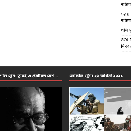
নাট্যব্য
সঞ্জয় 
নাট্যব্য
পলি মু
GOU
শিকার
শাল ট্রেন: তুমিই এ প্রসারিত দেশ…
লোকাল ট্রেন। ২২ আগস্ট ২০২১