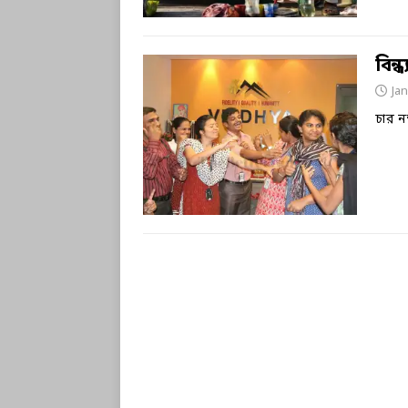
বিন্
Jan
চার ন