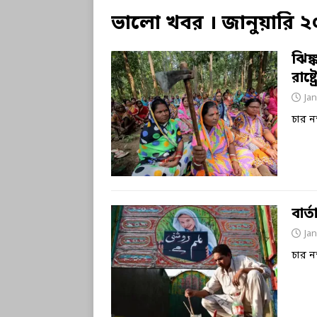
ভালো খবর । জানুয়ারি 
ঝিঙ
রাষ্
Jan
চার ন
বার্
Jan
চার ন