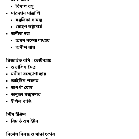
বিষাণ বসু
মারজান সাত্রাপি
মধুলিকা সামন্ত
রোহণ ভট্টাচার্য
অনীক দত্ত
অয়ন বন্দ্যোপাধ্যায়
অনীশ রায়
রিজার্ভড বগি :
ভোটব্যাঙ্ক
শুভাশিস মৈত্র
মনীষা বন্দ্যোপাধ্যায়
আইরিন শবনম
অপর্ণা ঘোষ
অনুক্তা মজুমদার
ইপিল বাস্কি
স্টিম ইঞ্জিন
রিচার্ড এম ইটন
বিশেষ নিবন্ধ ও সাক্ষাৎকার