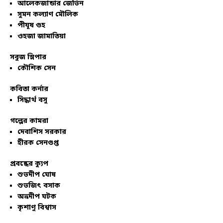
আলেকজান্ডার জেভিন
সুমন কল্যাণ মৌলিক
পীযূষ গুহ
ওহজা জামাতিয়া
সবুজ স্লিপার
কৌশিক সেন
কবিতা কর্নার
সিদ্ধার্থ বসু
গল্পের কামরা
দেবাশিস সরকার
হীরক সেনগুপ্ত
প্রবন্ধের ক্যুপ
শুভদীপ ঘোষ
শুভজিৎ বসাক
অভ্রদীপ ঘটক
কৃশাণু বিশ্বাস