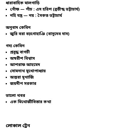
ধারাবাহিক মালগাড়ি
গোঁফ — পাঁচ : এস হরিশ (ব্রতীন্দ্র ভট্টাচার্য)
নহি যন্ত্র — নয় : সৈকত ভট্টাচার্য
অনুবাদ কেবিন
জুরি বরা বঢ়গোহাঞি (বাসুদেব দাস)
গদ্য কেবিন
প্রবুদ্ধ বাগচী
অম্বরীশ বিশ্বাস
আশরাফ আহমেদ
সোমনাথ মুখোপাধ্যায়
অন্তরা মুখার্জি
জয়দীপ সরকার
ভালো খবর
এক মিথোজীবিতার কথা
লোকাল ট্রেন