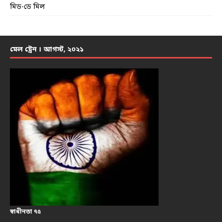
মিড-ডে মিল
মেল ট্রেন । আগস্ট, ২০২১
স্বাধীনতা ৭৫