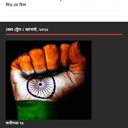
মিড-ডে মিল
মেল ট্রেন । আগস্ট, ২০২১
স্বাধীনতা ৭৫