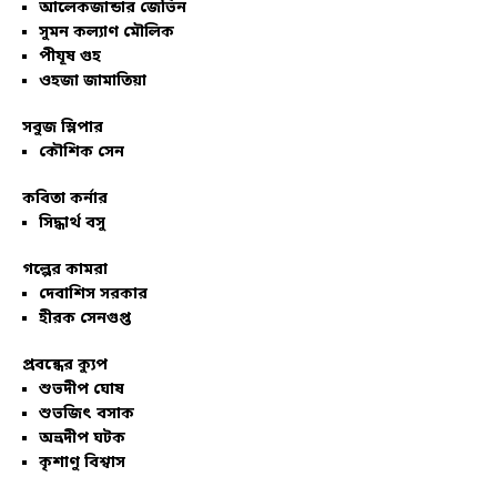
আলেকজান্ডার জেভিন
সুমন কল্যাণ মৌলিক
পীযূষ গুহ
ওহজা জামাতিয়া
সবুজ স্লিপার
কৌশিক সেন
কবিতা কর্নার
সিদ্ধার্থ বসু
গল্পের কামরা
দেবাশিস সরকার
হীরক সেনগুপ্ত
প্রবন্ধের ক্যুপ
শুভদীপ ঘোষ
শুভজিৎ বসাক
অভ্রদীপ ঘটক
কৃশাণু বিশ্বাস