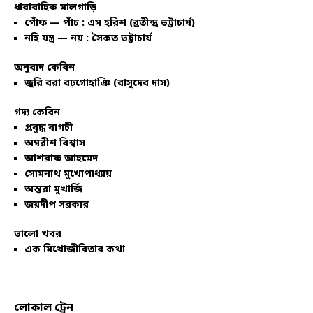
ধারাবাহিক মালগাড়ি
গোঁফ — পাঁচ : এস হরিশ (ব্রতীন্দ্র ভট্টাচার্য)
নহি যন্ত্র — নয় : সৈকত ভট্টাচার্য
অনুবাদ কেবিন
জুরি বরা বঢ়গোহাঞি (বাসুদেব দাস)
গদ্য কেবিন
প্রবুদ্ধ বাগচী
অম্বরীশ বিশ্বাস
আশরাফ আহমেদ
সোমনাথ মুখোপাধ্যায়
অন্তরা মুখার্জি
জয়দীপ সরকার
ভালো খবর
এক মিথোজীবিতার কথা
লোকাল ট্রেন