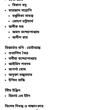
বিষাণ বসু
মারজান সাত্রাপি
মধুলিকা সামন্ত
রোহণ ভট্টাচার্য
অনীক দত্ত
অয়ন বন্দ্যোপাধ্যায়
অনীশ রায়
রিজার্ভড বগি :
ভোটব্যাঙ্ক
শুভাশিস মৈত্র
মনীষা বন্দ্যোপাধ্যায়
আইরিন শবনম
অপর্ণা ঘোষ
অনুক্তা মজুমদার
ইপিল বাস্কি
স্টিম ইঞ্জিন
রিচার্ড এম ইটন
বিশেষ নিবন্ধ ও সাক্ষাৎকার