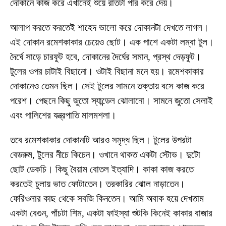
দোকানে কাজ করে এখানেই শুয়ে রাতটা পার করে দেয়।
আলাপ করতে করতেই শাহেদ ভালো করে দোকানটা দেখতে লাগল।
এই দোকান রমেশকাকার চেয়েও ছোট। এক পাশে একটা লম্বা টুল।
দৈর্ঘে সাড়ে চারফুট হবে, দোকানের দৈর্ঘের সমান, প্রস্থ দেড়ফুট।
টুলের ওপর চাটাই বিছানো। ওটাই বিছানা মনে হয়। রমেশকাকার
দোকানেও তেমন ছিল। সেই টুলের সামনে তক্তায় বসে কাজ করে
পরেশ। পেছনে কিছু জুতো স্যান্ডেল ঝোলানো। সামনে জুতো সেলাই
এবং পালিশের যন্ত্রপাতি মালমশলা।
তবে রমেশকাকার দোকানটি আরও সমৃদ্ধ ছিল। টুলের উপরটা
বেডরুম, টুলের নীচে কিচেন। ওখানে থাকত একটা স্টোভ। দুটো
ছোট ডেকচি। কিছু বৈয়াম বোতল ইত্যাদি। কাকা কাজ করতে
করতেই চুলায় ভাত ফোটাতেন। তরকারির ঝোল নাড়াতেন।
ফেরিওলার কাছ থেকে সবজি কিনতেন। আমি অবাক হয়ে দেখতাম
একটা বেগুন, পাঁচটা শিম, একটা ফাইস্যা শুটকি কিনেই কাকার বাজার