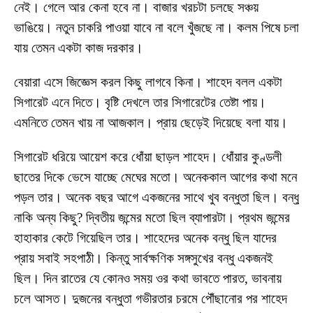
নেই। গেলে আর কেনা হবে না। বাজার খরচটা চলছে সঞ্চয়
ভাঙিয়ে। নতুন চাকরি পাওয়া যাবে না বলে খুঁজছে না। কলম পিষে চলা
যায় তেমন একটা কাজ দরকার।
বেয়ারা এসে জিজ্ঞেস করল কিছু লাগবে কিনা। শাহেদ বলল একটা
সিগারেট এনে দিতে। বৃষ্টি দেখলে তার সিগারেটের তেষ্টা পায়।
এমনিতে তেমন খায় না আজকাল। প্রায় ছেড়েই দিয়েছে বলা যায়।
সিগারেট ধরিয়ে আয়েশ করে ধোঁয়া ছাড়ল শাহেদ। ধোঁয়ার কুণ্ডলী
ছাতের দিকে ভেসে যাচ্ছে মেঘের মতো। অনেককাল আগের কথা মনে
পড়ল তার। অনেক বছর আগে একজনের সাথে খুব বন্ধুতা ছিল। বন্ধু
নাকি অন্য কিছু? দ্বিতীয় জন্মের মতো ছিল ব্যাপারটা। প্রথম জন্মের
হাহাকার কেটে গিয়েছিল তার। শাহেদের অনেক বন্ধু ছিল যাদের
প্রায় সবাই সহপাঠী। কিন্তু সার্বক্ষণিক সঙ্গসুখের বন্ধু একজনই
ছিল। দিন রাতের যে কোনও সময় ওর কথা ভাবতে পারত, ভাবনায়
চলে আসত। দুজনের বন্ধুতা গভীরতার চরমে পৌঁছানোর পর শাহেদ