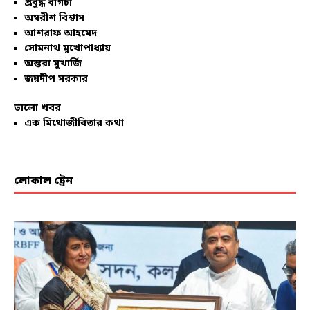
প্রবুদ্ধ বাগচী
অম্বরীশ বিশ্বাস
আশরাফ আহমেদ
সোমনাথ মুখোপাধ্যায়
অন্তরা মুখার্জি
জয়দীপ সরকার
ভালো খবর
এক মিথোজীবিতার কথা
লোকাল ট্রেন