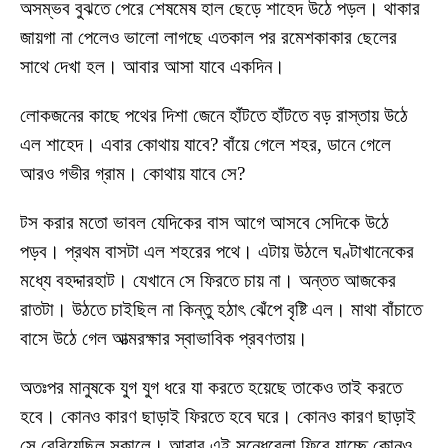
অসম্ভব বুঝতে পেরে শেষমেষ হাল ছেড়ে শাহেদ উঠে পড়ল। থাকার
জায়গা না পেলেও ভালো লাগছে এতকাল পর রমেশকাকার ছেলের
সাথে দেখা হল। আবার আসা যাবে একদিন।
লোকজনের কাছে পথের দিশা জেনে হাঁটতে হাঁটতে বড় রাস্তায় উঠে
এল শাহেদ। এবার কোথায় যাবে? বাঁয়ে গেলে শহর, ডানে গেলে
আরও গভীর গ্রাম। কোথায় যাবে সে?
টস করার মতো ভাবল যেদিকের বাস আগে আসবে সেদিকে উঠে
পড়ব। প্রথম বাসটা এল শহরের পথে। এটায় উঠলে ঘণ্টাখানেকের
মধ্যে বহদ্দারহাট। যেখানে সে ফিরতে চায় না। অন্তত আজকের
রাতটা। উঠতে চাইছিল না কিন্তু হঠাৎ ঝেঁপে বৃষ্টি এল। মাথা বাঁচাতে
বাসে উঠে গেল আত্মরক্ষার স্বাভাবিক প্রবণতায়।
অতঃপর মানুষকে যুগ যুগ ধরে যা করতে হয়েছে তাকেও তাই করতে
হবে। কোনও কারণ ছাড়াই ফিরতে হবে ঘরে। কোনও কারণ ছাড়াই
সে বেরিয়েছিল সকালে। আবার এই সন্ধেবেলা ফিরে যাচ্ছে কোনও