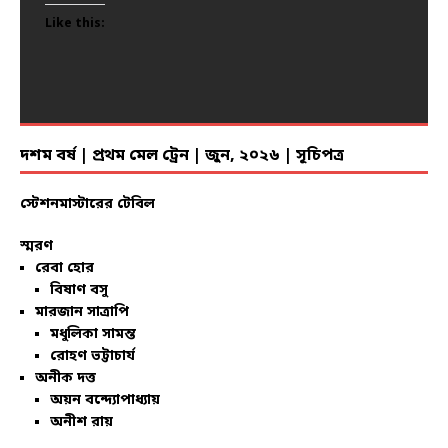
Like this:
Like this:
Like this:
Like this:
Like this:
Like this:
Like this:
Like this:
Like this:
Like this:
Like this:
Like this:
Like this:
Like this:
Like this:
Like this:
Like this:
Like this:
Like this:
Like this:
দশম বর্ষ | প্রথম মেল ট্রেন | জুন, ২০২৬ | সূচিপত্র
স্টেশনমাস্টারের টেবিল
স্মরণ
রেবা হোর
বিষাণ বসু
মারজান সাত্রাপি
মধুলিকা সামন্ত
রোহণ ভট্টাচার্য
অনীক দত্ত
অয়ন বন্দ্যোপাধ্যায়
অনীশ রায়