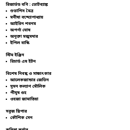
রিজার্ভড বগি :
ভোটব্যাঙ্ক
শুভাশিস মৈত্র
মনীষা বন্দ্যোপাধ্যায়
আইরিন শবনম
অপর্ণা ঘোষ
অনুক্তা মজুমদার
ইপিল বাস্কি
স্টিম ইঞ্জিন
রিচার্ড এম ইটন
বিশেষ নিবন্ধ ও সাক্ষাৎকার
আলেকজান্ডার জেভিন
সুমন কল্যাণ মৌলিক
পীযূষ গুহ
ওহজা জামাতিয়া
সবুজ স্লিপার
কৌশিক সেন