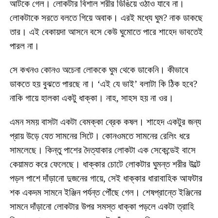
আটকে গেল। লোকটার বিশাল শরীর ডিঙিয়ে ওঠাও যাবে না।
লোকটাকে সরতে বলতে গিয়ে অবাক। এরই মধ্যে ঘুম? নাক ডাকছে
তার। এই বেকায়দা আসনে বসে কেউ ঘুমোতে পারে শাহেদ ভাবতেই
পারল না।
সে কখনও কোনও অচেনা লোককে ঘুম থেকে ডাকেনি। কীভাবে
ডাকতে হয় বুঝতে পারছে না। ‘এই যে ভাই’ বলাটা কি ঠিক হবে?
নাকি গায়ে হালকা একটু ধাক্কা। নাহ, সাহস হয় না ওর।
এমন সময় বাসটা একটা বেমক্কা ব্রেক কষল। শাহেদ একটুর জন্য
প্রায় উড়ে যেত সামনের সিটে। কোনওমতে সামনের রেলিং ধরে
সামলেছে। কিন্তু পাশের দৈত্যাকার লোকটা এক সেকেন্ডেই বাসে
কেয়ামত করে ফেলেছে। ধাক্কার চোটে লোকটার ঘুমন্ত শরীর উল্টে
পড়ল পাশে দাঁড়ানো দুজনের গায়ে, সেই ধাক্কার ধারাবাহিক আফটার
শক একদম সামনে ইঞ্জিন পর্যন্ত পৌঁছে গেল। শেষপ্রান্তে ইঞ্জিনের
সামনে দাঁড়ানো লোকটার উপর সমস্ত ধাক্কা পড়লে একটা ত্রাহি