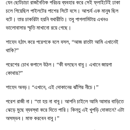
যেন ছোটচাচা রাজনৈতিক পরিচয় ব্যবহার করে সেই ফ্লাইটেই ঢাকা
চলে গিয়েছিল পাইলটের পাশের সিটে বসে। আশ্চর্য এক মানুষ ছিল
বটে। তার চাকরিটা হয়নি যথারীতি। তবু পাগলামিটায় এখনও
ভালোবাসার স্মৃতি মাখানো রয়ে গেছে।
শাহেদ হঠাৎ করে পরেশকে বলে বসল, “আজ রাতটা আমি এখানেই
থাকি?”
পরেশের চোখ কপালে উঠল। “কী বলছেন বাবু। এখানে জায়গা
কোথায়?”
শাহেদ অনড়। “এখানে, এই দোকানের ঝাঁপির নীচে।”
পরেশ রাজী না। “তা হয় না বাবু। আপনি চাইলে আমি আমার বাড়িতে
ঝেড়ে মুছে ব্যবস্থা করে দিতে পারি। কিন্তু এই খুপড়ি দোকানে? এটা
অসম্ভব। মাফ করবেন বাবু।”