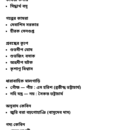
কবিতা কর্নার
সিদ্ধার্থ বসু
গল্পের কামরা
দেবাশিস সরকার
হীরক সেনগুপ্ত
প্রবন্ধের ক্যুপ
শুভদীপ ঘোষ
শুভজিৎ বসাক
অভ্রদীপ ঘটক
কৃশাণু বিশ্বাস
ধারাবাহিক মালগাড়ি
গোঁফ — পাঁচ : এস হরিশ (ব্রতীন্দ্র ভট্টাচার্য)
নহি যন্ত্র — নয় : সৈকত ভট্টাচার্য
অনুবাদ কেবিন
জুরি বরা বঢ়গোহাঞি (বাসুদেব দাস)
গদ্য কেবিন