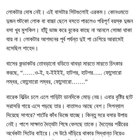
লোকটার দোষ নেই। এই বাসটার সিটগুলোই এরকম। কোনওমতে
দুজন শুটকো লোক বা বাচ্চা ছেলে বসতে পারলেও পরিপূর্ণ বয়স্ক দুজন
বসা খুব মুশকিল। হাঁটু ভাজ করে বুকের কাছে না আনলে সোজা থাকা
যায় না। লোকটার আগমনের পূর্ব পর্যন্ত দুই পা চেগিয়ে আরামেই
বসেছিল শাহেদ।
বাসের কন্ডাকটর তোবড়ানো বডিতে থাবড়া মারতে মারতে চিৎকার
করছে, “……ও-ই, হ-ইইইই, হাটগর, হাটগর….. ফোন্দোরো
লম্বর, ফোন্দোরো লম্বর, ফোন্দোরো…….”
বারেক বিল্ডিং চলে এলে গাড়িটা ডানদিকে মোড় নেয়। এবার বৃষ্টির ছাট
সরাসরি গায়ে এসে পড়ছে তার। বাতাসও আছে বেশ। সিগন্যাল
দিয়েছে সাগরে? শার্টের কাঁধ ভিজে যাচ্ছে। কিন্তু সরে বসার উপায়
নেই। পাশে সাক্ষাত দৈত্যটা পিষে ফেলছে তাকে। দৈত্যের শরীরের
অর্ধেকটা সিটের বাইরে। সে উঠে দাঁড়িয়ে থাকার সিদ্ধান্ত নিয়েও