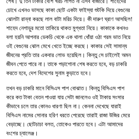
শেষ। দু তিন টাকার বেশি খরচ লাগত না এসব বাজারে। শাহেদের
চোখে এখনও ভাসছে কাকা ছোট একটা ফাইস্যা শুটকি দিয়ে বেগুনের
ঝোলটা রান্না করছে লাল বাটা মরিচ দিয়ে। কী দারুণ ঘ্রাণ আসছিল!
শাহেদ নেশাড়ুর মতো তাকিয়ে থাকত মুগ্ধতা নিয়ে। কাকাকে কখনও
বলা হয়নি আপনার ডেকচি থেকে এক থালা ধোঁয়া ওঠা গরম ভাত নিয়ে
ওই বেগুনের ঝোল মেখে খেতে ইচ্ছে করছে। কাকার সেই সামান্য
জীবনের প্রতি তার একবার লোভ হয়েছিল। কিন্তু সে চাইলেই অমন
জীবন পেতে পারে না। তাকে পড়াশোনা শেষ করতে হবে, বড় চাকরি
করতে হবে, দেশ বিদেশের সুনাম কুড়াতে হবে।
তখন বড় চাকরি মানে বিসিএস পাশ বোঝাত। কিন্তু বিসিএস পাশ
করে কত টাকা বেতন পাওয়া যায় সেটা জানলেও ওই টাকায় সংসার
কীভাবে চলে তার কোনও ধারণা ছিল না। কেননা দেখেছে যারাই
বিসিএস নামের সোনার হরিণ ধরতে পেরেছে তারাই রাজা উজির মেরে
বেড়াচ্ছে। ছোটচাচা বলত, তোকেও পারতে হবে। এটা আমাদের
বংশের চ্যালেঞ্জ।