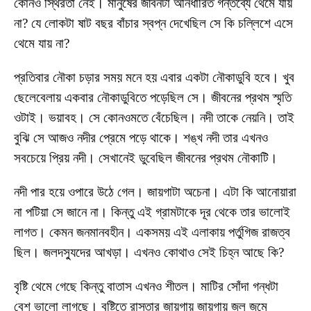
কোনও স্থিরতা নেই। মানুষের জীবনটা অনির্ধারিত গন্তব্যে থেমে যায়
না? যে লোকটা ষাট বছর বাঁচার স্বপ্ন দেখেছিল সে কি চল্লিশে এসে
থেমে যায় না?
প্রতিবার নৌকা চড়ার সময় মনে হয় এবার একটা নৌকাডুবি হবে। খুব
ছেলেবেলায় একবার নৌকাডুবিতে পড়েছিল সে। জীবনের প্রথম স্মৃতি
ওটাই। ভয়াবহ। সে কোনওমতে বেঁচেছিল। নদী তাকে নেয়নি। তাই
বুঝি সে আজও নদীর প্রেমে পড়ে থাকে। শঙ্খ নদী তার এখনও
সবচেয়ে প্রিয় নদী। সেখানেই ডুবেছিল জীবনের প্রথম নৌকাটি।
নদী পার হয়ে ওপারে উঠে গেল। জায়গাটা অচেনা। এটা কি আনোয়ারা
না পটিয়া সে জানে না। কিন্তু এই গ্রামটাকে দূর থেকে তার ভালোই
লাগত। কেমন জনমানবহীন। একসময় এই এলাকায় পর্তুগিজ রাজত্ব
ছিল। জলদস্যুদের আখড়া। এখনও কোথাও সেই চিহ্ন আছে কি?
বৃষ্টি থেমে গেছে কিন্তু বাতাস এখনও শীতল। মাটির সোঁদা গন্ধটা
বেশ ভালো লাগছে। বৃষ্টিতে রাস্তার জায়গায় জায়গায় জল জমে