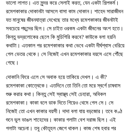
ভালো লাগত। এত সুন্দর করে সেলাই করত, যেন একটা শিল্পকর্ম।
রমেশকাকার দোকানটা আসলে বাসা কাম দোকান। শাহেদ সারাজীবন
যত মানুষের জীবনযাত্রা দেখেছে তার মধ্যে রমেশকাকার জীবনটাই
সবচেয়ে পছন্দের ছিল। সে চাইত ওরকম একটা জীবনের অংশ হতে।
কিন্তু ভদ্রলোকের ছেলে কি মুচিগিরি করবে? কাউকে বলা হয়নি
কথাটা। এতকাল পর রমেশকাকার কথা ভেবে একটা দীর্ঘশ্বাস বেরিয়ে
গেল ভেতর থেকে। সে নিজেই এখন রমেশকাকার বয়সে এসে পৌঁছে
গেছে।
দোকানি ফিরে এলে সে অবাক হয়ে তাকিয়ে দেখল। এ কী?
রমেশকাকা কোত্থেকে। এতদিনে তো তিনি তো মরে স্বর্গে চাষবাস
শুরু করার কথা। কিন্তু সেই স্বাস্থ্য সেই চেহারা, অবিকল
রমেশকাকা। কাকা বলে ডাক দিতে গিয়েও থেমে গেল সে। সে
নিজেই তো এখন কাকার বয়সী। দাদা বলা যায় বড়জোর। তবে কণ্ঠ
শুনে ভুল ভাঙল শাহেদের। কাকার গলাটা বেশ দরাজ ছিল। এই
গলাটা অচেনা। তবু কৌতূহল জেগে থাকল। কাজ শেষ হবার পর