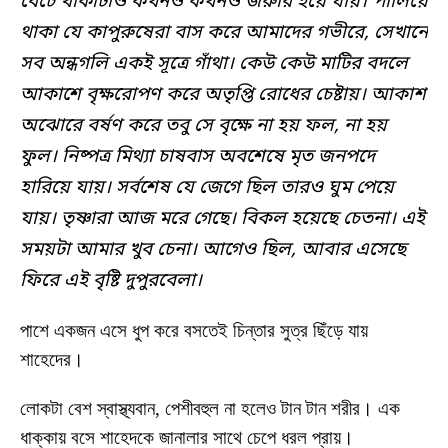
বেঁচে থাকাটাও কখনও কখনও জরুরি হয়ে যায়। পালিয়ে
থাকা যে কাপুরুষেরা বাস করে আমাদের গভীরে, সেখানে
সব অন্ধগলি একই সূত্রে গাঁথা। কেউ কেউ মাটির বদলে
আকাশে বৃক্ষরোপণ করে অতৃপ্তি রোধের চেষ্টায়। আকাশ
অঝোরে বর্ষণ করে তবু সে বৃক্ষে না হয় ফল, না হয়
ফুল। নিষ্পত্র মিথ্যা চাষবাস অবশেষে মৃত জনপদে
হারিয়ে যায়। সর্বশেষ যে জেগে ছিল তারও ঘুম পেয়ে
যায়। তৃষ্ণারা আজ মরে গেছে। বিকল হয়েছে চেতনা। এই
সময়টা আমার খুব চেনা। আগেও ছিল, আবার এসেছে
ফিরে এই বৃষ্টি দুপুরবেলা।
পাশে একজন এসে ধুপ করে বসতেই চিন্তার সুত্র ছিঁড়ে যায়
শাহেদের।
লোকটা বেশ স্বাস্থ্যবান, পেশীবহুল না হলেও টান টান শরীর। এক
ধাক্কায় বসে শাহেদকে জানালার সাথে চেপে ধরল প্রায়।