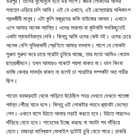
ভরপুর। তাদের মুখোমুখি হতে ভয় লাগে। জ্ঞানী লোকদের আসর
সযত্নে এড়িয়ে চলি আমি। এই যে এখানে, এই রেস্তোরায় অধিকাংশ
শ্রমজীবী মানুষ। এটা কুলি মজুরদের কফি হাউজের আড্ডা। এখানে
এসে আমার অনেক স্বস্তি। ওদের সারল্য বা কূটনামি সবকিছুতেই
একটা স্বাভাবিকত্ব দেখি। কিন্তু আমি ওদের কেউ নই। ওদের চেয়ে
অনেক বেশি সুবিধাবাদী শ্রেণিতে আমার বসবাস। পাশে যে লোকটা
সুরুত সুরুত করে চায়ে পরোটা চুবিয়ে খাচ্ছে, তার মতো আমিও খেতাম
ছাত্রজীবনে। তখন আমারও পকেটে পয়সা থাকত না। ডাল কিংবা
ভাজি কেনার সামর্থ্য থাকত না বলেই চা পরোটার সম্পর্কটা অত গভীর
ছিল।
শাহেদ বহদ্দারহাট থেকে গাড়িতে উঠেছিল শহর দেখতে দেখতে পতেঙ্গা
পর্যন্ত পৌঁছে যাবে বলে। কিন্তু ওই লোকটার পতনে প্ল্যানটা ভেস্তে
গেল। এখানে বাসে উঠতে আবার লড়াই করতে হবে। উঠতে পারলেও
দাঁড়িয়ে যেতে হবে। শাহেদের ইচ্ছে করছে না অতটা পথ দাঁড়িয়ে
যেতে। তাছাড়া মানিব্যাগ মোবাইল দুটোই চুরি যেতে পারে। চাকরি