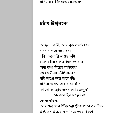
যদি একবর্ণ লিখতে জানতাম!
হঠাৎ ঈশ্বরকে
‘আছ?’… বলি, আর বুক ফেটে যায়
ঝনঝন করে ওঠে ঘর।
বুঝি, তরবারি ভাঙছ তুমি।
ওকে বইবার কথা ছিল তোমার
অন্য কথা দিয়েছ কাউকে?
পেয়েছ উড়ো টেলিফোন?
যদি ভাঙো তার মানে কী?
যদি না-ভাঙো তার মানে কী?
‘কালো আত্মার ওপর জোরজুলুম’
কে বলেছিল সন্ধেবেলা?
কে বলেছিল:
‘আমাদের গান পিঁপড়েরা খুঁজে পাবে একদিন?’
প্রশ্ন, শুধু প্রশ্নের সাপ নিয়ে শুয়ে থাকো –