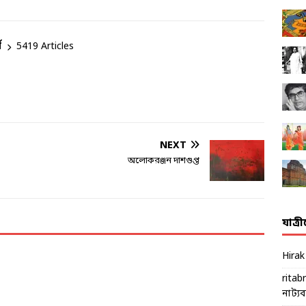
ম
5419 Articles
NEXT
অলোকরঞ্জন দাশগুপ্ত
যাত্র
Hira
ritab
নাট্যব্য