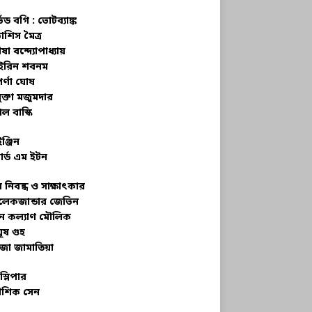
্ভড বগি :
ভোটব্যাঙ্ক
াশিস মৈত্র
ষা বন্দ্যোপাধ্যায়
রিন শবনম
র্ণা ঘোষ
ক্তা মজুমদার
ল বাস্কি
ইঞ্জিন
ার্ড এম ইটন
 নিবন্ধ ও সাক্ষাৎকার
েকজান্ডার জেভিন
মন কল্যাণ মৌলিক
ূষ গুহ
জা জামাতিয়া
স্লিপার
শিক সেন