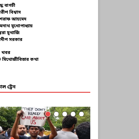
ুদ্ধ বাগচী
বরীশ বিশ্বাস
রাফ আহমেদ
মনাথ মুখোপাধ্যায়
তরা মুখার্জি
দীপ সরকার
 খবর
 মিথোজীবিতার কথা
ল ট্রেন