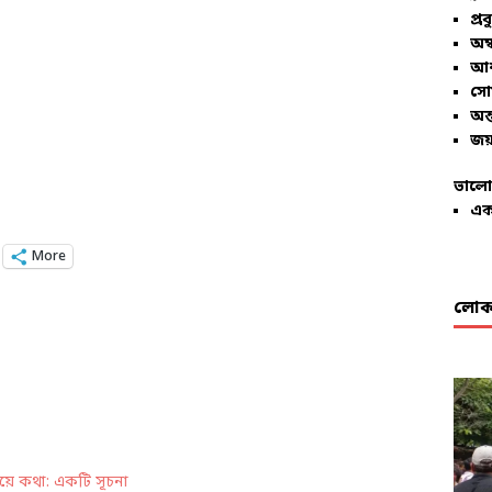
প্রব
অম্
আশ
সো
অন্
জয়
ভালো
এক
More
লোকা
য়ে কথা: একটি সূচনা