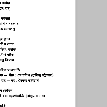
 কর্নার
ধার্থ বসু
র কামরা
বাশিস সরকার
ক সেনগুপ্ত
ধের ক্যুপ
ভদীপ ঘোষ
ভজিৎ বসাক
্রদীপ ঘটক
াণু বিশ্বাস
াহিক মালগাড়ি
ফ — পাঁচ : এস হরিশ (ব্রতীন্দ্র ভট্টাচার্য)
 যন্ত্র — নয় : সৈকত ভট্টাচার্য
াদ কেবিন
ি বরা বঢ়গোহাঞি (বাসুদেব দাস)
কেবিন