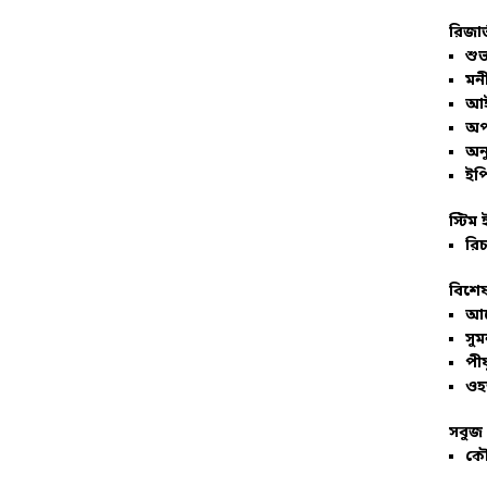
রিজার
শুভ
মনী
আই
অপ
অনু
ইপি
স্টিম 
রিচ
বিশেষ
আল
সু
পীয
ওহ
সবুজ 
কৌ