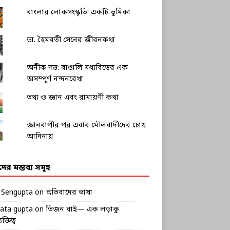
বাংলার লোকসংস্কৃতি: একটি ভূমিকা
ডা. হৈমবতী সেনের জীবনকথা
অনীক দত্ত: বাঙালি মধ্যবিত্তের এক
অসম্পূর্ণ নন্দনরেখা
তথ্য ও জ্ঞান এবং রামায়ণী কথা
জ্ঞানবাপীর পর এবার মৌলবাদীদের চোখ
আদিনায়
ীদের মন্তব্য সমূহ
k Sengupta
on
প্রতিবাদের ভাষা
rata gupta
on
তিজন বাই— এক লড়াকু
ক্তিত্ব