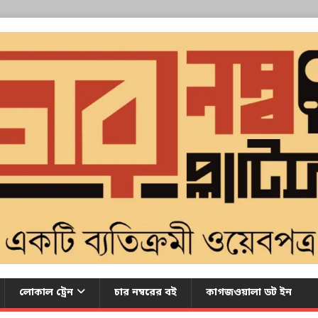
লোকাল ট্রেন
চার নম্বরের বই
কাগজওয়ালা ডট ইন