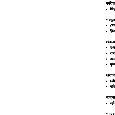
কবিতা
সিদ্
গল্পে
দে
হীর
প্রবন্
শু
শু
অভ
কৃশ
ধারাব
গোঁ
নহি
অনুব
জুর
গদ্য 