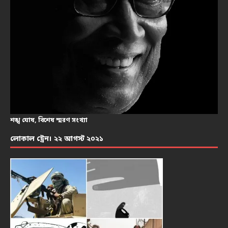
শঙ্খ ঘোষ, বিশেষ স্মরণ সংখ্যা
লোকাল ট্রেন। ২২ আগস্ট ২০২১