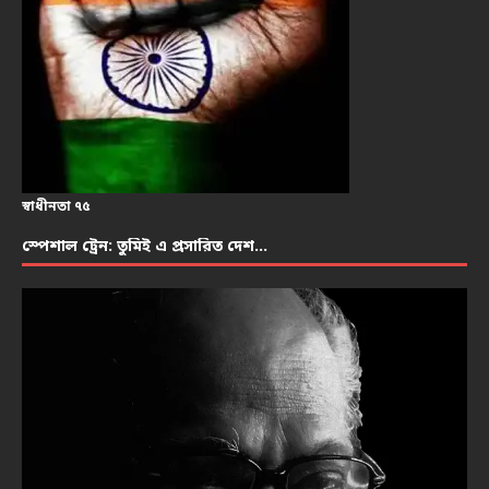
স্বাধীনতা ৭৫
স্পেশাল ট্রেন: তুমিই এ প্রসারিত দেশ…