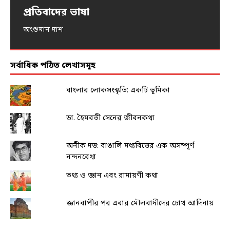
প্রতিবাদের ভাষা
নিদ্রিত ভারত জাগে…
আন্দোলনের নারী-স্পন্দন
ধর্ষণ ও এনকাউন্টার
খরিফে অনাবৃষ্টি, সংকটে খাদ্য-নিরাপত্তা
অংশুমান দাশ
অমর্ত্য বন্দ্যোপাধ্যায়
পৌলমী গুহ
আইরিন শবনম
দেবাশিস মিথিয়া
সর্বাধিক পঠিত লেখাসমূহ
বাংলার লোকসংস্কৃতি: একটি ভূমিকা
ডা. হৈমবতী সেনের জীবনকথা
অনীক দত্ত: বাঙালি মধ্যবিত্তের এক অসম্পূর্ণ
নন্দনরেখা
তথ্য ও জ্ঞান এবং রামায়ণী কথা
জ্ঞানবাপীর পর এবার মৌলবাদীদের চোখ আদিনায়