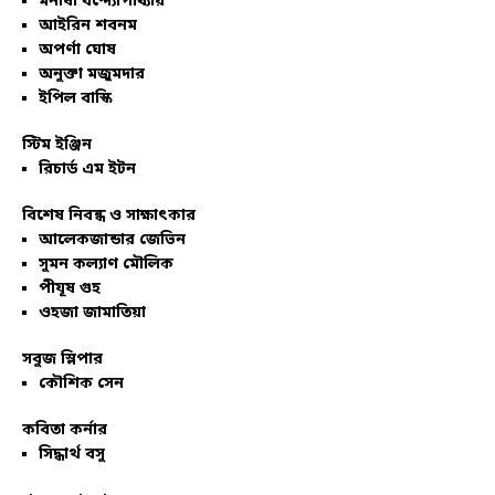
মনীষা বন্দ্যোপাধ্যায়
আইরিন শবনম
অপর্ণা ঘোষ
অনুক্তা মজুমদার
ইপিল বাস্কি
স্টিম ইঞ্জিন
রিচার্ড এম ইটন
বিশেষ নিবন্ধ ও সাক্ষাৎকার
আলেকজান্ডার জেভিন
সুমন কল্যাণ মৌলিক
পীযূষ গুহ
ওহজা জামাতিয়া
সবুজ স্লিপার
কৌশিক সেন
কবিতা কর্নার
সিদ্ধার্থ বসু