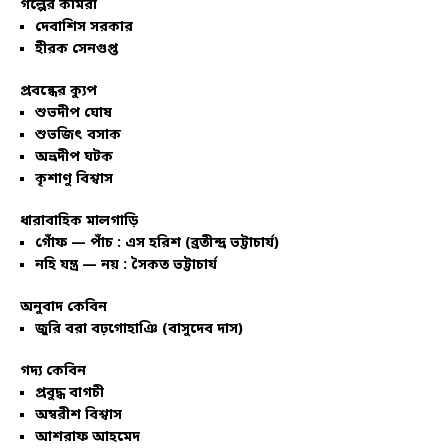
গল্পের কামরা
দেবাশিস সরকার
হীরক সেনগুপ্ত
প্রবন্ধের ক্যুপ
শুভদীপ ঘোষ
শুভজিৎ বসাক
অভ্রদীপ ঘটক
কৃশাণু বিশ্বাস
ধারাবাহিক মালগাড়ি
গোঁফ — পাঁচ : এস হরিশ (ব্রতীন্দ্র ভট্টাচার্য)
নহি যন্ত্র — নয় : সৈকত ভট্টাচার্য
অনুবাদ কেবিন
জুরি বরা বঢ়গোহাঞি (বাসুদেব দাস)
গদ্য কেবিন
প্রবুদ্ধ বাগচী
অম্বরীশ বিশ্বাস
আশরাফ আহমেদ