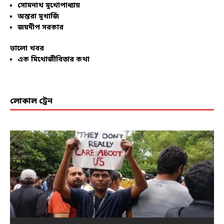
সোমনাথ মুখোপাধ্যায়
অন্তরা মুখার্জি
জয়দীপ সরকার
ভালো খবর
এক মিথোজীবিতার কথা
লোকাল ট্রেন