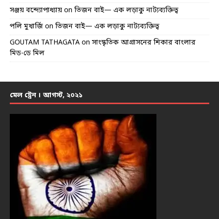
সঞ্জয় বন্দ্যোপাধ্যায়
on
তিজন বাই— এক লড়াকু নাট্যব্যক্তিত্ব
পলি মুখার্জি
on
তিজন বাই— এক লড়াকু নাট্যব্যক্তিত্ব
GOUTAM TATHAGATA
on
সাংস্কৃতিক আগ্রাসনের শিকার বাংলার
মিড-ডে মিল
মেল ট্রেন । আগস্ট, ২০২১