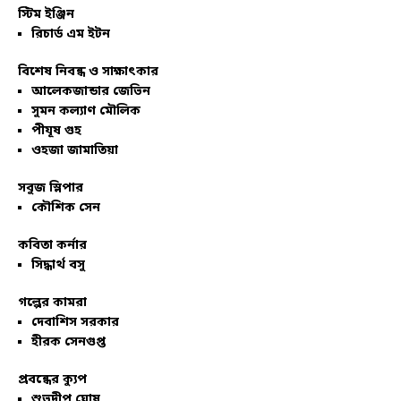
স্টিম ইঞ্জিন
রিচার্ড এম ইটন
বিশেষ নিবন্ধ ও সাক্ষাৎকার
আলেকজান্ডার জেভিন
সুমন কল্যাণ মৌলিক
পীযূষ গুহ
ওহজা জামাতিয়া
সবুজ স্লিপার
কৌশিক সেন
কবিতা কর্নার
সিদ্ধার্থ বসু
গল্পের কামরা
দেবাশিস সরকার
হীরক সেনগুপ্ত
প্রবন্ধের ক্যুপ
শুভদীপ ঘোষ