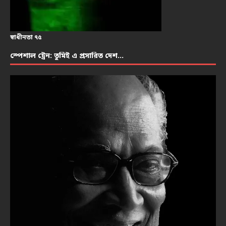
স্বাধীনতা ৭৫
স্পেশাল ট্রেন: তুমিই এ প্রসারিত দেশ…