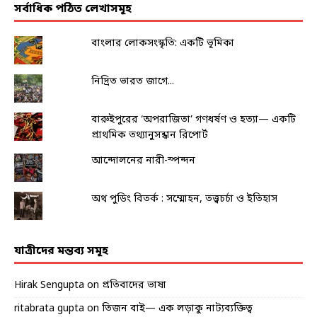
সর্বাধিক পঠিত লেখাসমূহ
বাংলার লোকসংস্কৃতি: একটি ভূমিকা
নিদ্রিত ভারত জাগে...
বারুইপুরের ‘অপরাজিতা’ গণধর্ষণ ও হত্যা— একটি
প্রাথমিক তথ্যানুসন্ধান রিপোর্ট
আন্দোলনের নারী-স্পন্দন
অথ পুডিং বিতর্ক : সম্মোহন, তত্ত্বচর্চা ও ইতিহাস
যাত্রীদের মন্তব্য সমূহ
Hirak Sengupta
on
প্রতিবাদের ভাষা
ritabrata gupta
on
তিজন বাই— এক লড়াকু নাট্যব্যক্তিত্ব