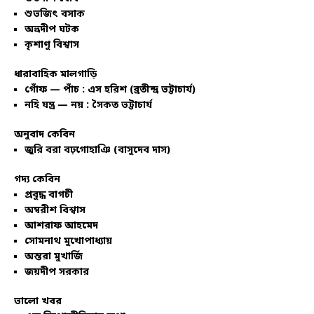
শুভজিৎ বসাক
অভ্রদীপ ঘটক
কৃশাণু বিশ্বাস
ধারাবাহিক মালগাড়ি
গোঁফ — পাঁচ : এস হরিশ (ব্রতীন্দ্র ভট্টাচার্য)
নহি যন্ত্র — নয় : সৈকত ভট্টাচার্য
অনুবাদ কেবিন
জুরি বরা বঢ়গোহাঞি (বাসুদেব দাস)
গদ্য কেবিন
প্রবুদ্ধ বাগচী
অম্বরীশ বিশ্বাস
আশরাফ আহমেদ
সোমনাথ মুখোপাধ্যায়
অন্তরা মুখার্জি
জয়দীপ সরকার
ভালো খবর