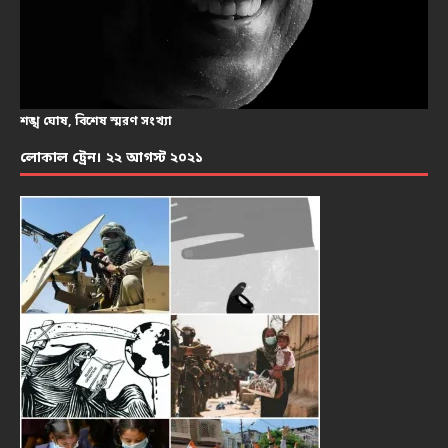
শঙ্খ ঘোষ, বিশেষ স্মরণ সংখ্যা
লোকাল ট্রেন। ২২ আগস্ট ২০২১