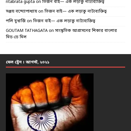
ritabrata gupta
on
তিজন বাই— এক লড়াকু নাট্যব্যক্তিত্ব
সঞ্জয় বন্দ্যোপাধ্যায়
on
তিজন বাই— এক লড়াকু নাট্যব্যক্তিত্ব
পলি মুখার্জি
on
তিজন বাই— এক লড়াকু নাট্যব্যক্তিত্ব
GOUTAM TATHAGATA
on
সাংস্কৃতিক আগ্রাসনের শিকার বাংলার
মিড-ডে মিল
মেল ট্রেন । আগস্ট, ২০২১