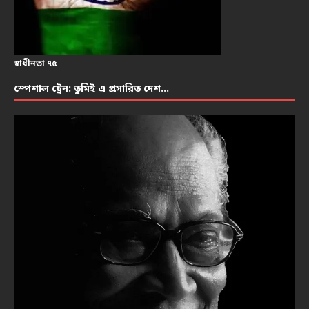
স্বাধীনতা ৭৫
স্পেশাল ট্রেন: তুমিই এ প্রসারিত দেশ…