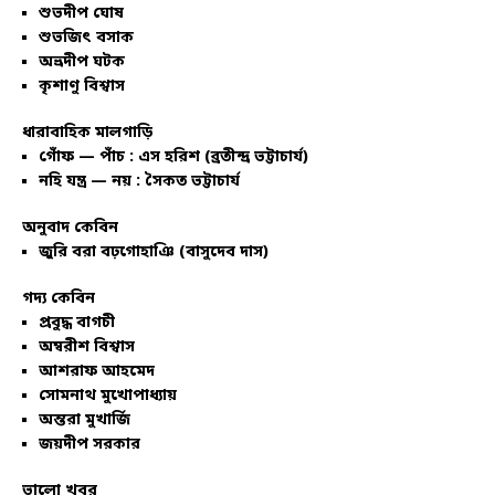
শুভদীপ ঘোষ
শুভজিৎ বসাক
অভ্রদীপ ঘটক
কৃশাণু বিশ্বাস
ধারাবাহিক মালগাড়ি
গোঁফ — পাঁচ : এস হরিশ (ব্রতীন্দ্র ভট্টাচার্য)
নহি যন্ত্র — নয় : সৈকত ভট্টাচার্য
অনুবাদ কেবিন
জুরি বরা বঢ়গোহাঞি (বাসুদেব দাস)
গদ্য কেবিন
প্রবুদ্ধ বাগচী
অম্বরীশ বিশ্বাস
আশরাফ আহমেদ
সোমনাথ মুখোপাধ্যায়
অন্তরা মুখার্জি
জয়দীপ সরকার
ভালো খবর