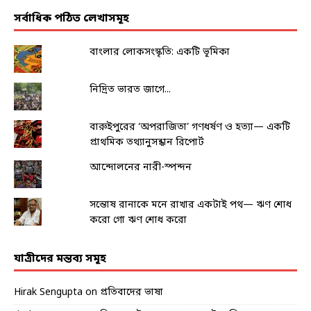
সর্বাধিক পঠিত লেখাসমূহ
বাংলার লোকসংস্কৃতি: একটি ভূমিকা
নিদ্রিত ভারত জাগে...
বারুইপুরের ‘অপরাজিতা’ গণধর্ষণ ও হত্যা— একটি
প্রাথমিক তথ্যানুসন্ধান রিপোর্ট
আন্দোলনের নারী-স্পন্দন
সন্তোষ রানাকে মনে রাখার একটাই পথ— ঋণ শোধ
করো গো ঋণ শোধ করো
যাত্রীদের মন্তব্য সমূহ
Hirak Sengupta
on
প্রতিবাদের ভাষা