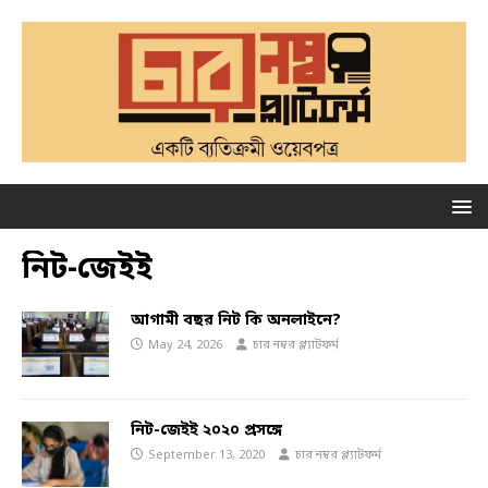
নিট-জেইই
আগামী বছর নিট কি অনলাইনে?
May 24, 2026
চার নম্বর প্ল্যাটফর্ম
নিট-জেইই ২০২০ প্রসঙ্গে
September 13, 2020
চার নম্বর প্ল্যাটফর্ম