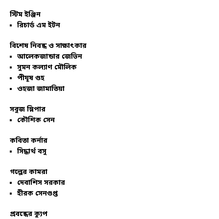
স্টিম ইঞ্জিন
রিচার্ড এম ইটন
বিশেষ নিবন্ধ ও সাক্ষাৎকার
আলেকজান্ডার জেভিন
সুমন কল্যাণ মৌলিক
পীযূষ গুহ
ওহজা জামাতিয়া
সবুজ স্লিপার
কৌশিক সেন
কবিতা কর্নার
সিদ্ধার্থ বসু
গল্পের কামরা
দেবাশিস সরকার
হীরক সেনগুপ্ত
প্রবন্ধের ক্যুপ