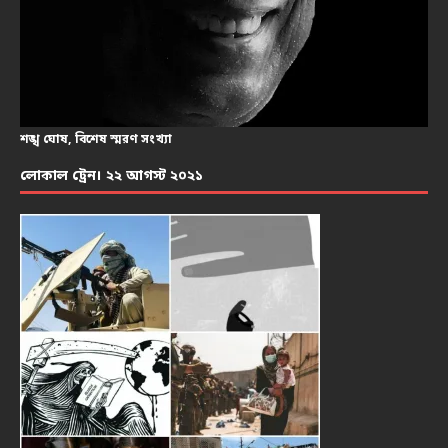
শঙ্খ ঘোষ, বিশেষ স্মরণ সংখ্যা
লোকাল ট্রেন। ২২ আগস্ট ২০২১