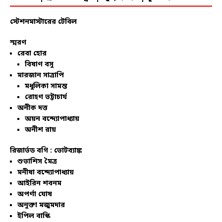
স্টেশনমাস্টারের টেবিল
স্মরণ
রেবা হোর
বিষাণ বসু
মারজান সাত্রাপি
মধুলিকা সামন্ত
রোহণ ভট্টাচার্য
অনীক দত্ত
অয়ন বন্দ্যোপাধ্যায়
অনীশ রায়
রিজার্ভড বগি :
ভোটব্যাঙ্ক
শুভাশিস মৈত্র
মনীষা বন্দ্যোপাধ্যায়
আইরিন শবনম
অপর্ণা ঘোষ
অনুক্তা মজুমদার
ইপিল বাস্কি