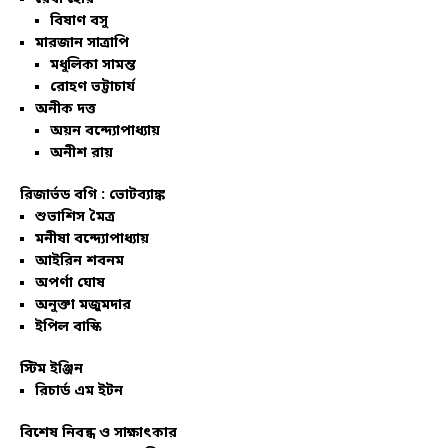
বিষাণ বসু
মারজান সাত্রাপি
মধুলিকা সামন্ত
রোহণ ভট্টাচার্য
অনীক দত্ত
অয়ন বন্দ্যোপাধ্যায়
অনীশ রায়
রিজার্ভড বগি :
ভোটব্যাঙ্ক
শুভাশিস মৈত্র
মনীষা বন্দ্যোপাধ্যায়
আইরিন শবনম
অপর্ণা ঘোষ
অনুক্তা মজুমদার
ইপিল বাস্কি
স্টিম ইঞ্জিন
রিচার্ড এম ইটন
বিশেষ নিবন্ধ ও সাক্ষাৎকার