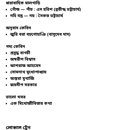
ধারাবাহিক মালগাড়ি
গোঁফ — পাঁচ : এস হরিশ (ব্রতীন্দ্র ভট্টাচার্য)
নহি যন্ত্র — নয় : সৈকত ভট্টাচার্য
অনুবাদ কেবিন
জুরি বরা বঢ়গোহাঞি (বাসুদেব দাস)
গদ্য কেবিন
প্রবুদ্ধ বাগচী
অম্বরীশ বিশ্বাস
আশরাফ আহমেদ
সোমনাথ মুখোপাধ্যায়
অন্তরা মুখার্জি
জয়দীপ সরকার
ভালো খবর
এক মিথোজীবিতার কথা
লোকাল ট্রেন