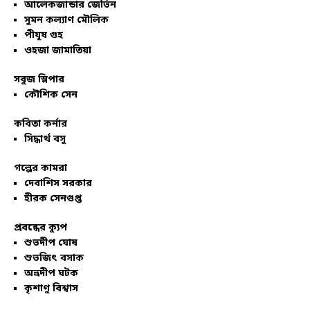
আলেকজান্ডার জেভিন
সুমন কল্যাণ মৌলিক
পীযূষ গুহ
ওহজা জামাতিয়া
সবুজ স্লিপার
কৌশিক সেন
কবিতা কর্নার
সিদ্ধার্থ বসু
গল্পের কামরা
দেবাশিস সরকার
হীরক সেনগুপ্ত
প্রবন্ধের ক্যুপ
শুভদীপ ঘোষ
শুভজিৎ বসাক
অভ্রদীপ ঘটক
কৃশাণু বিশ্বাস