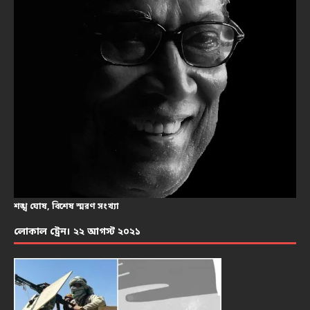
শঙ্খ ঘোষ, বিশেষ স্মরণ সংখ্যা
লোকাল ট্রেন। ২২ আগস্ট ২০২১