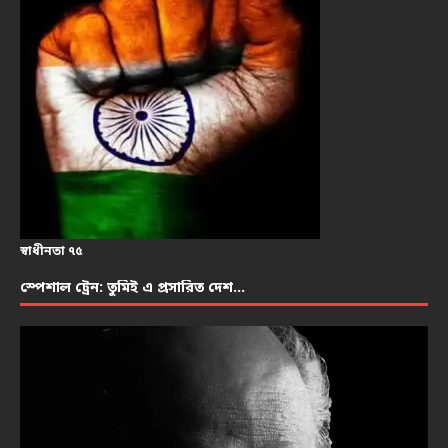
স্বাধীনতা ৭৫
স্পেশাল ট্রেন: তুমিই এ প্রসারিত দেশ…