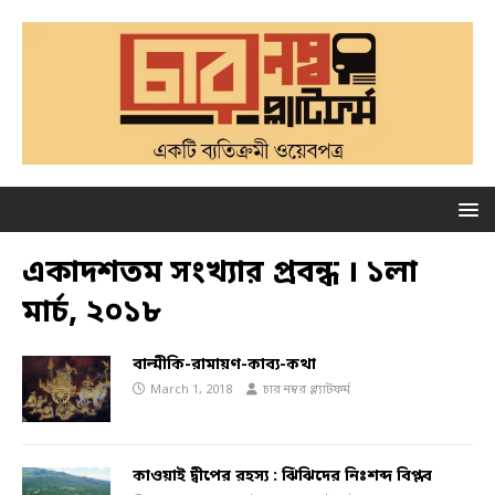
একাদশতম সংখ্যার প্রবন্ধ । ১লা
মার্চ, ২০১৮
বাল্মীকি-রামায়ণ-কাব্য-কথা
March 1, 2018
চার নম্বর প্ল্যাটফর্ম
কাওয়াই দ্বীপের রহস্য : ঝিঁঝিদের নিঃশব্দ বিপ্লব