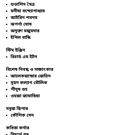
শুভাশিস মৈত্র
মনীষা বন্দ্যোপাধ্যায়
আইরিন শবনম
অপর্ণা ঘোষ
অনুক্তা মজুমদার
ইপিল বাস্কি
স্টিম ইঞ্জিন
রিচার্ড এম ইটন
বিশেষ নিবন্ধ ও সাক্ষাৎকার
আলেকজান্ডার জেভিন
সুমন কল্যাণ মৌলিক
পীযূষ গুহ
ওহজা জামাতিয়া
সবুজ স্লিপার
কৌশিক সেন
কবিতা কর্নার
সিদ্ধার্থ বসু