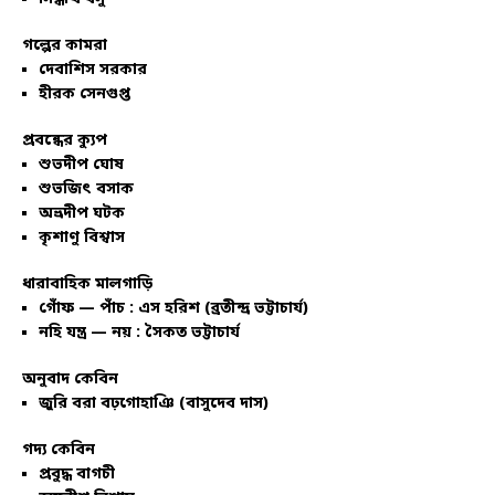
গল্পের কামরা
দেবাশিস সরকার
হীরক সেনগুপ্ত
প্রবন্ধের ক্যুপ
শুভদীপ ঘোষ
শুভজিৎ বসাক
অভ্রদীপ ঘটক
কৃশাণু বিশ্বাস
ধারাবাহিক মালগাড়ি
গোঁফ — পাঁচ : এস হরিশ (ব্রতীন্দ্র ভট্টাচার্য)
নহি যন্ত্র — নয় : সৈকত ভট্টাচার্য
অনুবাদ কেবিন
জুরি বরা বঢ়গোহাঞি (বাসুদেব দাস)
গদ্য কেবিন
প্রবুদ্ধ বাগচী