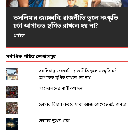
তসলিমার জয়ধ্বনি: রাজনীতি ভুলে সংস্কৃতি
প্রতিবাদের ভাষা
নিদ্রিত ভারত জাগে…
আন্দোলনের নারী-স্পন্দন
ধর্ষণ ও এনকাউন্টার
চর্চা আপাতত স্থগিত রাখলে হয় না?
অংশুমান দাশ
অমর্ত্য বন্দ্যোপাধ্যায়
পৌলমী গুহ
আইরিন শবনম
প্রতীক
সর্বাধিক পঠিত লেখাসমূহ
তসলিমার জয়ধ্বনি: রাজনীতি ভুলে সংস্কৃতি চর্চা
আপাতত স্থগিত রাখলে হয় না?
আন্দোলনের নারী-স্পন্দন
তোমার বিচার করবে যারা আজ জেগেছে এই জনতা
তোমার দুধের ধারা