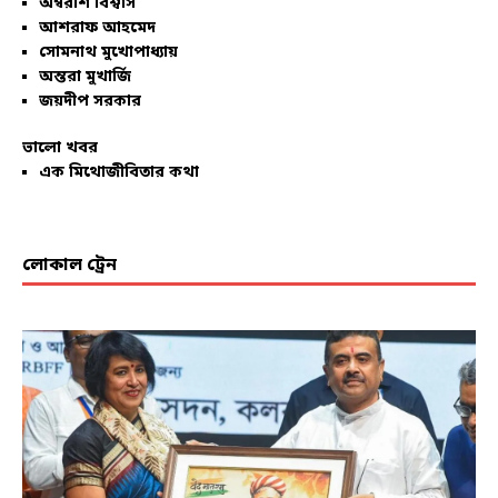
অম্বরীশ বিশ্বাস
আশরাফ আহমেদ
সোমনাথ মুখোপাধ্যায়
অন্তরা মুখার্জি
জয়দীপ সরকার
ভালো খবর
এক মিথোজীবিতার কথা
লোকাল ট্রেন