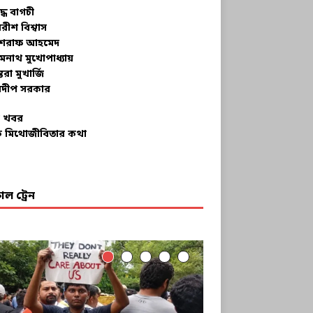
ুদ্ধ বাগচী
বরীশ বিশ্বাস
রাফ আহমেদ
মনাথ মুখোপাধ্যায়
তরা মুখার্জি
দীপ সরকার
 খবর
 মিথোজীবিতার কথা
ল ট্রেন