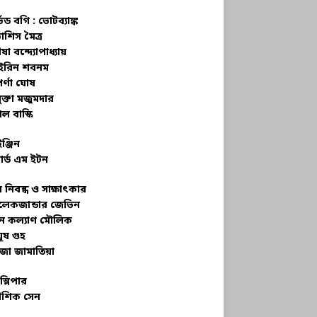
্ভড বগি :
ভোটব্যাঙ্ক
াশিস মৈত্র
ষা বন্দ্যোপাধ্যায়
রিন শবনম
র্ণা ঘোষ
ক্তা মজুমদার
ল বাস্কি
ইঞ্জিন
ার্ড এম ইটন
 নিবন্ধ ও সাক্ষাৎকার
েকজান্ডার জেভিন
মন কল্যাণ মৌলিক
ূষ গুহ
জা জামাতিয়া
স্লিপার
শিক সেন