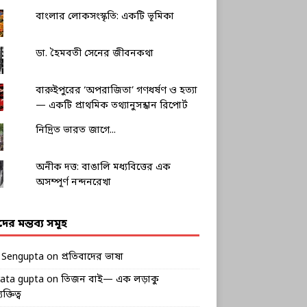
বাংলার লোকসংস্কৃতি: একটি ভূমিকা
ডা. হৈমবতী সেনের জীবনকথা
বারুইপুরের ‘অপরাজিতা’ গণধর্ষণ ও হত্যা
— একটি প্রাথমিক তথ্যানুসন্ধান রিপোর্ট
নিদ্রিত ভারত জাগে...
অনীক দত্ত: বাঙালি মধ্যবিত্তের এক
অসম্পূর্ণ নন্দনরেখা
ীদের মন্তব্য সমূহ
k Sengupta
on
প্রতিবাদের ভাষা
rata gupta
on
তিজন বাই— এক লড়াকু
ক্তিত্ব