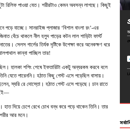
ছুটা রিলিফ পাওয়া যেত। শরীরটাও কেমন অবসন্ন লাগছে। কিছুই
 পড়ে যাচ্ছে। সানরাইজ প্লাজার ‘বিশাল বাংলা রং’-এর
খ
অ
অ
প
আ
নাত বেঁচে থাকলে নীল হলুদ পাড়ের কটন লাল শাড়িটা ফার্স্ট
দ
ল
ল
ল
ল
তের। সেলস গার্লের তির্যক দৃষ্টিকে উপেক্ষা করে অনেকক্ষণ ধরে
ল
লপাথাল কান্না পাচ্ছিল তার!
 ছিল। হালকা শপিং শেষে ইফতারিটা একটু অন্যরকম করবে বলে
L
L
L
L
তু তিনি যেতে পারেননি। হঠাত কিছু গেস্ট এসে পড়েছিল বাসায়।
L
লেন, স্যরি রে দোস্তো। হঠাত গেস্ট এসে পড়েছে। চান রাতে
ইইইই—
ে। হাত দিয়ে চেপে রেখে চোখ বন্ধ করে পড়ে থাকেন তিনি। তার
ছে শরীর আর মনে।
সর্ব