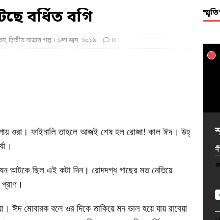
টছে বর্ধিত বগি
স্মৃ
র্ষ, দ্বিতীয় যাত্রার গল্প । ১লা জুন, ২০১৯
0
স
স
স
স
স
স
স
স
স
স
স
স
স
স
স
স
স
স
স
স
শুনতে পায় ওরা। ফাইনালি তাহলে আজই শেষ হল রোজা! কাল ঈদ। উহ্‌
্যা।
ন
ন
ন
ন
ন
ন
ন
ন
ন
ন
ন
ন
ন
ন
ন
ন
ন
ন
ন
ন
ল
ল
ল
ল
ল
ল
ল
ল
ল
ল
ল
ল
ল
ল
ল
ল
ল
 যেন আটকে ছিল এই কটা দিন। রোদদগ্ধ গাছের মত নেতিয়ে
ল
ল
ল
 প্রাণ।
াবুয়া। ঈদ মোবারক বলে ওর দিকে তাকিয়ে মন ভাল হয়ে যায় রাবেয়া