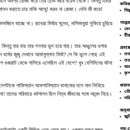
ান অবশ্য রোজা করে তের চৌদ্দ বছর বয়েস থেকে। কিন্তু এবার
কবিতা
পালন করাতে চায় নাকি আম্মু! করব না রোজা। দেখি কী করে!
সিদ্
গল্পে
জিদে যাচ্ছে না। রাবেয়া মির্যার সন্দেহ, নাসিমাবুয়া লুকিয়ে চুরিয়ে
দে
হীর
কিন্তু বার বার তার গণনায় ভুল হয়ে যায়। তার আঙুলের ডগায়
প্রবন্
শু
মের জুজু দেখাবে আমানুল্লাহ মির্যা? সে কি ভুলে গেছে এই
শু
 দেশ গুজরাট থেকে পালিয়ে এসেছিল এই দেশে? খুব বেশিদিনের ঘটনা
অভ
কৃশ
দেশটাকে পাকিস্তান আফগানিস্তান বানানোর দলে নাম লিখিয়ে
ধারাব
গোঁ
! তাদের পরিবারে ধর্মপালন ছিল নিত্য জীবনের সঙ্গে আনন্দ নিয়ে।
নহি
অনুব
জুর
গদ্য 
দের ছোটখাটো একটি মিছিল এসে থেমে যায়। একজন তরুণ হুজুর