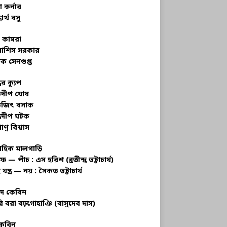
 কর্নার
ধার্থ বসু
র কামরা
বাশিস সরকার
ক সেনগুপ্ত
ধের ক্যুপ
ভদীপ ঘোষ
ভজিৎ বসাক
্রদীপ ঘটক
াণু বিশ্বাস
াহিক মালগাড়ি
ফ — পাঁচ : এস হরিশ (ব্রতীন্দ্র ভট্টাচার্য)
 যন্ত্র — নয় : সৈকত ভট্টাচার্য
াদ কেবিন
ি বরা বঢ়গোহাঞি (বাসুদেব দাস)
কেবিন