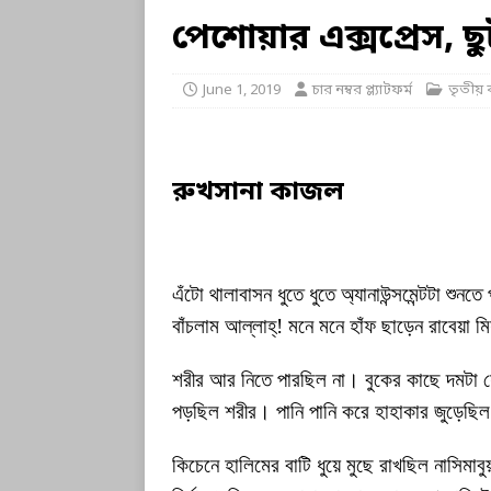
পেশোয়ার এক্সপ্রেস, ছু
June 1, 2019
চার নম্বর প্ল্যাটফর্ম
তৃতীয় ব
রুখসানা কাজল
এঁটো থালাবাসন ধুতে ধুতে অ্যানাউন্সমেন্টটা 
বাঁচলাম আল্লাহ্‌! মনে মনে হাঁফ ছাড়েন রাবেয়া মির
শরীর আর নিতে পারছিল না। বুকের কাছে দমটা
পড়ছিল শরীর। পানি পানি করে হাহাকার জুড়েছিল
কিচেনে হালিমের বাটি ধুয়ে মুছে রাখছিল নাসিম