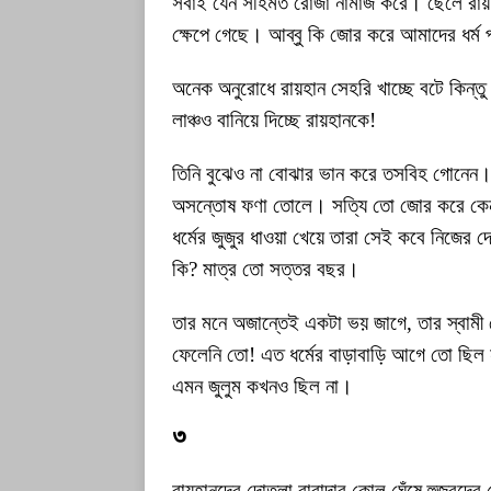
সবাই যেন সহিমত রোজা নামাজ করে। ছেলে রায়হ
ক্ষেপে গেছে। আব্বু কি জোর করে আমাদের ধর্ম 
অনেক অনুরোধে রায়হান সেহরি খাচ্ছে বটে কিন্তু মস
লাঞ্চও বানিয়ে দিচ্ছে রায়হানকে!
তিনি বুঝেও না বোঝার ভান করে তসবিহ গোনেন। 
অসন্তোষ ফণা তোলে। সত্যি তো জোর করে কেন ধর্
ধর্মের জুজুর ধাওয়া খেয়ে তারা সেই কবে নিজের
কি? মাত্র তো সত্তর বছর।
তার মনে অজান্তেই একটা ভয় জাগে, তার স্বামী 
ফেলেনি তো! এত ধর্মের বাড়াবাড়ি আগে তো ছিল না
এমন জুলুম কখনও ছিল না।
৩
রায়হানদের দোতলা বারান্দার কোল ঘেঁষে হুজুর