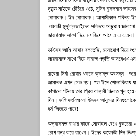
হ্যান্ড মাইকে চেঁচিয়ে ওঠে, মুমিন মুসলমান ভ
মোবারক। ঈদ মোবারক। আগামীকাল পবিত্র ঈদু
নামাজী মুসুল্লিভাইদের সবিনয়ে অনুরোধ জানানো
জায়নামাজ সাথে নিয়ে মসজিদে আসেএ এ এএন।
ভাইসব আমি আবার বলতেছি, মনোযোগ দিয়ে শুনে
জায়নামাজ সাথে নিয়ে নামাজ পড়তি আসবেএএএ
রাবেয়া মির্যা রোযার ধকলে ক্লান্ত অবসন্ন। শ
জামাতও এখন সেভ নয়। গত ঈদে শোলাকিয়ায় যা 
কাঁপানো ঘটনায় তার প্রিয় বান্ধবী জিনাত খুন হয়ে
দিন। জঙ্গি জংলিগুলো উৎসব আনন্দের দিনগুলোক
ধর্ম জিততে পারে!
অভ্যাসমত মাথার কাছে মোবাইল রেখে বুকচেরা 
চোখ বন্ধ করে রাখেন। ঈদের কয়েকটা দিন নিঃশ্ব