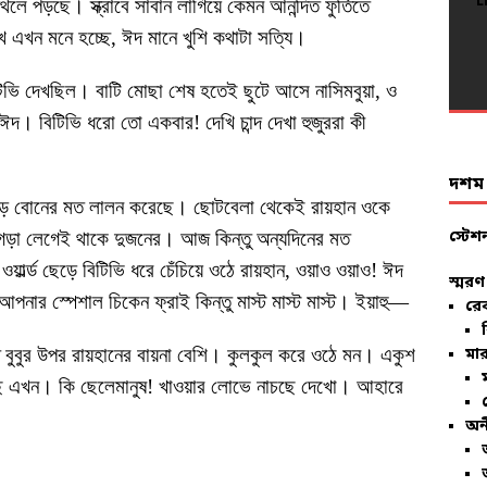
L
L
L
L
L
L
L
L
L
L
L
L
L
L
L
L
L
থলে পড়ছে। স্ক্রাবে সাবান লাগিয়ে কেমন আনন্দিত ফুর্তিতে
খে এখন মনে হচ্ছে, ঈদ মানে খুশি কথাটা সত্যি।
L
L
L
টিভি দেখছিল। বাটি মোছা শেষ হতেই ছুটে আসে নাসিমবুয়া, ও
ঈদ। বিটিভি ধরো তো একবার! দেখি চান্দ দেখা হুজুররা কী
দশম ব
 বড় বোনের মত লালন করেছে। ছোটবেলা থেকেই রায়হান ওকে
স্টেশ
 ঝগড়া লেগেই থাকে দুজনের। আজ কিন্তু অন্যদিনের মত
ার্ল্ড ছেড়ে বিটিভি ধরে চেঁচিয়ে ওঠে রায়হান, ওয়াও ওয়াও! ঈদ
স্মরণ
পনার স্পেশাল চিকেন ফ্রাই কিন্তু মাস্ট মাস্ট মাস্ট। ইয়াহু—
রে
ে বুবুর উপর রায়হানের বায়না বেশি। কুলকুল করে ওঠে মন। একুশ
মার
ছে এখন। কি ছেলেমানুষ! খাওয়ার লোভে নাচছে দেখো। আহারে
অন