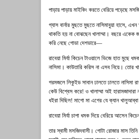
পাড়ায় পাড়ায় মাইকিং করতে বেরিয়ে পড়েছে মস
গ্যাস বার্নার মুছতে মুছতে নাসিমাবুয়া হাসে, এ
থাকতি হয় না বোঝছেন খালাম্মা। বছরে একেক জ
করি নেছে গোডা দেশডারে—
রাবেয়া মির্যা কিচেন টাওয়ালে ভিজে হাত মুছে 
নাসিমা। কাউতারি করিস না এসব নিয়ে। তোর খালুআ
গরমজলে লিকুইড সাবান ঢালতে ঢালতে নাসিমা রাগ
কেউ বিশ্বেস করে! ও খালাম্মা অই হারামজাদারা
ধইরা দিছিল! মাগো মা এগের যে ক্যান খালুআব্বা এ
রাবেয়া মির্যা চাপা ধমক দিয়ে বেরিয়ে আসেন কিচ
তার স্বামী মসজিদবাসী। গোটা রোজার মাস তিন