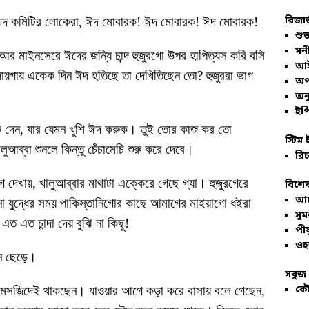
রিজার
জিদ কমিটির লোকেরা, ঈদ মোবারক! ঈদ মোবারক! ঈদ মোবারক!
শুভ
মনী
খন আর মাইনসেরে ঈদের জন্যি চান্দ হুজুরগো উপর হাপিত্যস করি বসি
আই
ায়গায় একেক দিন ঈদ হতিছে তা দেখিতিছেন তো? হুজুররা ভাগ
অপ
অনু
ইপি
ধমক দেন, যার যেমন খুশি ঈদ করুক। তুই তোর কাজ কর তো
স্টিম 
ব্বা শুনলে কিন্তু চেঁচামেচি শুরু করে দেবে।
রিচ
 দেখায়, খালুআব্বার মাথাটা এক্কেরে গেছে গ্যা। হুজুরগেরে
বিশেষ
আল
 না যুদ্ধের সময় পাকিস্তানিগোর কাছে আমাগের মাইয়াগো ধইরা
সু
ত এত চান্দা দেয় বুঝি না কিছু!
পীয
ওহ
েন ছেড়ে।
সবুজ 
কৌ
ি মসজিদেই থাকছেন। যাওয়ার আগে কড়া করে বাসায় বলে গেছেন,