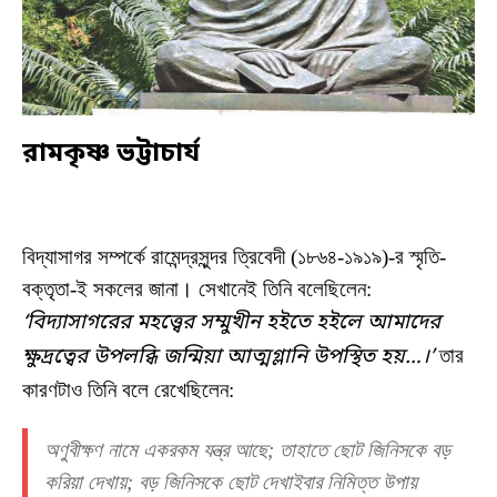
রামকৃষ্ণ ভট্টাচার্য
বিদ্যাসাগর সম্পর্কে রামেন্দ্রসুন্দর ত্রিবেদী (১৮৬৪-১৯১৯)-র স্মৃতি-
বক্তৃতা-ই সকলের জানা। সেখানেই তিনি বলেছিলেন:
‘বিদ্যাসাগরের মহত্ত্বের সম্মুখীন হইতে হইলে আমাদের
ক্ষুদ্রত্বের উপলব্ধি জন্মিয়া আত্মগ্লানি উপস্থিত হয়…।’
তার
কারণটাও তিনি বলে রেখেছিলেন:
অণুবীক্ষণ নামে একরকম যন্ত্র আছে; তাহাতে ছোট জিনিসকে বড়
করিয়া দেখায়; বড় জিনিসকে ছোট দেখাইবার নিমিত্ত উপায়