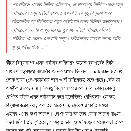
পদার্থবিদ্যা শাস্ত্রে নির্দ্দিষ্ট থাকিলেও, ঐ উদ্দেশ্যে নির্ম্মিত কোন যন্ত্র
আমাদের মধ্যে সর্ব্বদা ব্যবহৃত হয় না। কিন্তু বিদ্যাসাগরের
জীবনচরিত বড় জিনিসকে ছোট দেখাইবার জন্য নির্ম্মিত যন্ত্রস্বরূপ।
আমাদের দেশের মধ্যে যাহারা খুব বড় বলিয়া আমাদের নিকট
পরিচিত, ঐ গ্রন্থ একখানি সম্মুখে ধরিবামাত্র তাহারা সহসা অতি
ক্ষুদ্র হইয়া পড়ে…।
কীসে বিদ্যাসাগর এমন মর্যাদার দাবিদার? অনেক ব্যাপারেই তিনি
সাধারণ গড়পড়তা বাঙালির অনেক ওপরে ছিলেন— দু-চারজন মতান্ধ
লোক ছাড়া (সে-মতান্ধতা ডান ও বাঁ দুদিকেরই হতে পারে) কেউ তা
অস্বীকার করেন না। কিন্তু বিদ্যাসাগরের কোন্‌ (বা কোন্‌ কোন্‌)
বৈশিষ্ট্য তাঁকে এমন মর্যাদাবান করে তুলেছিল? বেশিরভাগ লোকই
বিদ্যাসাগরের দয়া, অকাতর হাতে দান, মেয়েদের প্রতি মমতা—
এইসব গুণের কথা ভাবেন। লেখাপড়ার জগতের লোক ভাবেন বাঙলা
গদ্যনির্মাণে তাঁর কৃতিত্ব, সংস্কৃত ভাষা ও সাহিত্যের গবেষকরা তাঁকে
জানেন সুষ্ঠু পাঠ-সমালোচক (টেক্‌স্‌ট্‌ ক্রিটিক) রূপে, ইত্যাদি।