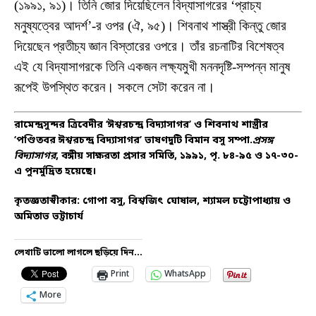
(১৯৯১, ৯১)। তিনি জোর দিয়েছিলেন বিদ্যাসাগরের ‘প্রাচ্য
মনুষ্যত্বের আদর্শ’-র ওপর (ঐ, ৯৫)। শিবনাথ শাস্ত্রী কিন্তু জোর
দিয়েছেন প্রতীচ্য জ্ঞান বিস্তারের ওপরে। তাঁর রচনাটির বিশেষত্ব
এই যে বিদ্যাসাগরকে তিনি একজন লক্ষ্যমুখী মননদৃষ্টি-সম্পন্ন মানুষ
রূপেই উপস্থিত করেন। সকলে সেটা করেন না।
রামেন্দ্রসুন্দর ত্রিবেদীর ‘ঈশ্বরচন্দ্র বিদ্যাসাগর’ ও শিবনাথ শাস্ত্রীর
‘পণ্ডিতবর ঈশ্বরচন্দ্র বিদ্যাসাগর’ ভাষণদুটি বিমান বসু সম্পা.
প্রসঙ্গ
বিদ্যাসাগর
, বঙ্গীয় সাক্ষরতা প্রসার সমিতি, ১৯৯১, পৃ. ৮৪-৯৫ ও ১৭-৩০-
এ পুনর্মুদ্রিত হয়েছে।
কৃতজ্ঞতাস্বীকার: গোপা বসু, বিশ্বজিৎ ঘোষাল, শ্যামল চট্টোপাধ্যায় ও
অমিতাভ ভট্টাচার্য
লেখাটি ভালো লাগলে ছড়িয়ে দিন...
Print
WhatsApp
More