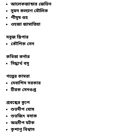
আলেকজান্ডার জেভিন
সুমন কল্যাণ মৌলিক
পীযূষ গুহ
ওহজা জামাতিয়া
সবুজ স্লিপার
কৌশিক সেন
কবিতা কর্নার
সিদ্ধার্থ বসু
গল্পের কামরা
দেবাশিস সরকার
হীরক সেনগুপ্ত
প্রবন্ধের ক্যুপ
শুভদীপ ঘোষ
শুভজিৎ বসাক
অভ্রদীপ ঘটক
কৃশাণু বিশ্বাস