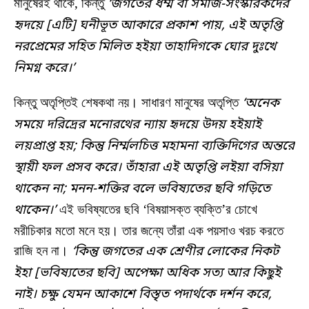
মানুষেরই থাকে, কিন্তু
‘জগতের ধর্ম্ম বা সমাজ-সংস্কারকদের
হৃদয়ে [এটি] ঘনীভূত আকারে প্রকাশ পায়, এই অতৃপ্তি
নরপ্রেমের সহিত মিলিত হইয়া তাহাদিগকে ঘোর দুঃখে
নিমগ্ন করে।’
কিন্তু অতৃপ্তিই শেষকথা নয়। সাধারণ মানুষের অতৃপ্তি
‘অনেক
সময়ে দরিদ্রের মনোরথের ন্যায় হৃদয়ে উদয় হইয়াই
লয়প্রাপ্ত হয়; কিন্তু নির্ম্মলচিত্ত মহামনা ব্যক্তিদিগের অন্তরে
স্থায়ী ফল প্রসব করে। তাঁহারা এই অতৃপ্তি লইয়া বসিয়া
থাকেন না; মনন-শক্তির বলে ভবিষ্যতের ছবি গড়িতে
থাকেন।’
এই ভবিষ্যতের ছবি ‘বিষয়াসক্ত ব্যক্তি’র চোখে
মরীচিকার মতো মনে হয়। তার জন্যে তাঁরা এক পয়সাও খরচ করতে
রাজি হন না।
‘কিন্তু জগতের এক শ্রেণীর লোকের নিকট
ইহা [ভবিষ্যতের ছবি] অপেক্ষা অধিক সত্য আর কিছুই
নাই। চক্ষু যেমন আকাশে বিস্তৃত পদার্থকে দর্শন করে,