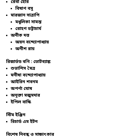
রেবা হোর
বিষাণ বসু
মারজান সাত্রাপি
মধুলিকা সামন্ত
রোহণ ভট্টাচার্য
অনীক দত্ত
অয়ন বন্দ্যোপাধ্যায়
অনীশ রায়
রিজার্ভড বগি :
ভোটব্যাঙ্ক
শুভাশিস মৈত্র
মনীষা বন্দ্যোপাধ্যায়
আইরিন শবনম
অপর্ণা ঘোষ
অনুক্তা মজুমদার
ইপিল বাস্কি
স্টিম ইঞ্জিন
রিচার্ড এম ইটন
বিশেষ নিবন্ধ ও সাক্ষাৎকার