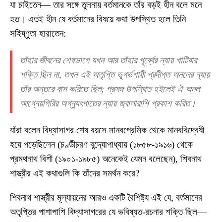
যা চাইতেন— তার সঙ্গে তুলনায় বর্তমানকে তাঁর বড়ই হীন বলে মনে
হত। এতই হীন যে বর্তমানের বিষয়ে কথা উপস্থিত হলে তিনি
সহিষ্ণুতা হারাতেন:
তাঁহার জীবনের শেষভাগে যখন আর তাঁহার পূর্ব্বের ন্যায় খাটিবার
শক্তি ছিল না, তখন এই অতৃপ্তি ভূগর্ভশায়ী প্রদীপ্ত অনলের ন্যায়
তাঁর অন্তরে বাস করিতে ছিল; প্রসঙ্গ উপস্থিত হইলেই ঐ অনল
আগ্নেয়গিরির অগ্ন্যুৎপাতের ন্যায় জ্বালারাশি প্রকাশ করিত।
যাঁরা বলেন বিদ্যাসাগর শেষ বয়সে মানবপ্রেমিক থেকে মানববিদ্বেষী
হয়ে পড়েছিলেন (চণ্ডীচরণ বন্দ্যোপাধ্যায় (১৮৫৮-১৯১৬) থেকে
প্রমথনাথ বিশী (১৯০১-১৯৮৫) অনেকেই যেমন বলেছেন), শিবনাথ
শাস্ত্রীর এই কথাগুলি কি তাঁদের সমর্থন করে?
শিবনাথ শাস্ত্রীর মূল্যায়নের আরও একটি বৈশিষ্ট্য এই যে, বর্তমানের
অতৃপ্তির পাশাপাশি বিদ্যাসাগরের যে ভবিষ্যত-রচনার শক্তি ছিল—