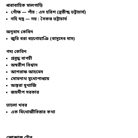
ধারাবাহিক মালগাড়ি
গোঁফ — পাঁচ : এস হরিশ (ব্রতীন্দ্র ভট্টাচার্য)
নহি যন্ত্র — নয় : সৈকত ভট্টাচার্য
অনুবাদ কেবিন
জুরি বরা বঢ়গোহাঞি (বাসুদেব দাস)
গদ্য কেবিন
প্রবুদ্ধ বাগচী
অম্বরীশ বিশ্বাস
আশরাফ আহমেদ
সোমনাথ মুখোপাধ্যায়
অন্তরা মুখার্জি
জয়দীপ সরকার
ভালো খবর
এক মিথোজীবিতার কথা
লোকাল ট্রেন