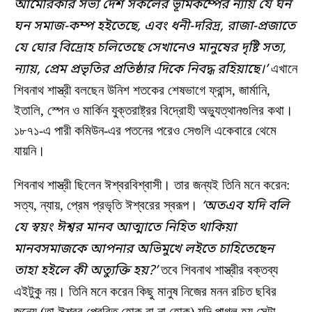
আমেরিকার সভ্য দেশ সকলের ভূমিকম্পের ন্যায় যে ঘন
ঘন সমাজ-কম্প হইতেছে, এবং ধনী-দরিদ্র, রাজা-প্রজাতে
যে ঘোর বিদ্রোহ চলিতেছে সেখানেও মানুষের দৃষ্টি সত্য,
ন্যায়, প্রেম প্রভৃতির প্রতিষ্ঠার দিকে নিবদ্ধ রহিয়াছে।’
এখানে
শিবনাথ শাস্ত্রী বলছেন উনিশ শতকের শেষভাগে ফ্রান্স, জার্মানি,
ইতালি, স্পেন ও মার্কিন যুক্তরাষ্ট্রর বিদ্রোহী অভ্যুত্থানগুলির কথা।
১৮৭১-এ পারী কমিউন-এর পতনের পরেও সেগুলি একেবারে থেমে
যায়নি।
শিবনাথ শাস্ত্রী ছিলেন ঈশ্বরবিশ্বাসী। তার জন্যই তিনি মনে করেন:
সত্য, ন্যায়, প্রেম প্রভৃতি ঈশ্বরের স্বরূপ।
‘অতএব যদি বলি
যে স্বয়ং ঈশ্বর মানব আত্মাতে নিহিত থাকিয়া
মানবসমাজকে আপনার অভিমুখে লইতে চাহিতেছেন
তাহা হইলে কী অত্যুক্তি হয়?’
তবে শিবনাথ শাস্ত্রীর বক্তব্য
এইটুকু নয়। তিনি মনে করেন কিছু মানুষ নিজের মনন রচিত ছবির
জন্যে (তা ঈশ্বর প্রেরিত হোক বা না হোক) যদি পাগল হয় সেটা