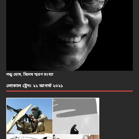
শঙ্খ ঘোষ, বিশেষ স্মরণ সংখ্যা
লোকাল ট্রেন। ২২ আগস্ট ২০২১