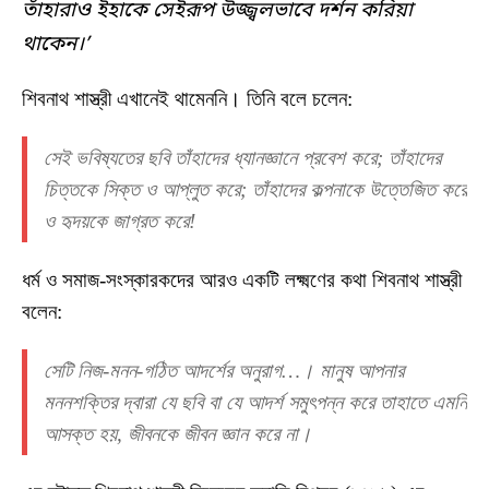
তাঁহারাও ইহাকে সেইরূপ উজ্জ্বলভাবে দর্শন করিয়া
থাকেন।’
শিবনাথ শাস্ত্রী এখানেই থামেননি। তিনি বলে চলেন:
সেই ভবিষ্যতের ছবি তাঁহাদের ধ্যানজ্ঞানে প্রবেশ করে; তাঁহাদের
চিত্তকে সিক্ত ও আপ্লুত করে; তাঁহাদের কল্পনাকে উত্তেজিত করে
ও হৃদয়কে জাগ্রত করে!
ধর্ম ও সমাজ-সংস্কারকদের আরও একটি লক্ষ্মণের কথা শিবনাথ শাস্ত্রী
বলেন:
সেটি নিজ-মনন-গঠিত আদর্শের অনুরাগ…। মানুষ আপনার
মননশক্তির দ্বারা যে ছবি বা যে আদর্শ সমুৎপন্ন করে তাহাতে এমনি
আসক্ত হয়, জীবনকে জীবন জ্ঞান করে না।