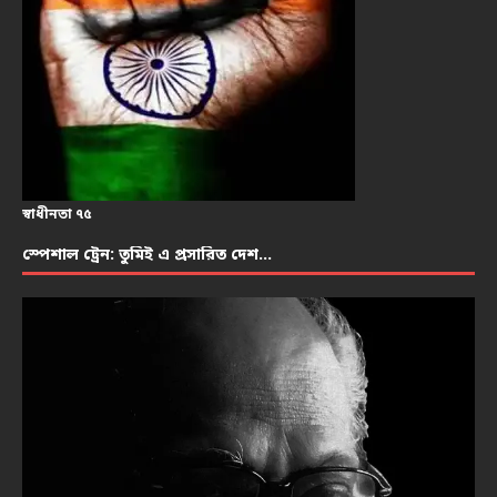
স্বাধীনতা ৭৫
স্পেশাল ট্রেন: তুমিই এ প্রসারিত দেশ…