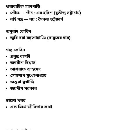
ধারাবাহিক মালগাড়ি
গোঁফ — পাঁচ : এস হরিশ (ব্রতীন্দ্র ভট্টাচার্য)
নহি যন্ত্র — নয় : সৈকত ভট্টাচার্য
অনুবাদ কেবিন
জুরি বরা বঢ়গোহাঞি (বাসুদেব দাস)
গদ্য কেবিন
প্রবুদ্ধ বাগচী
অম্বরীশ বিশ্বাস
আশরাফ আহমেদ
সোমনাথ মুখোপাধ্যায়
অন্তরা মুখার্জি
জয়দীপ সরকার
ভালো খবর
এক মিথোজীবিতার কথা