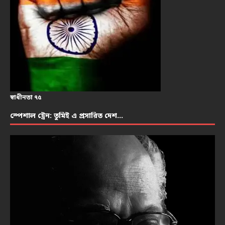
স্বাধীনতা ৭৫
স্পেশাল ট্রেন: তুমিই এ প্রসারিত দেশ…