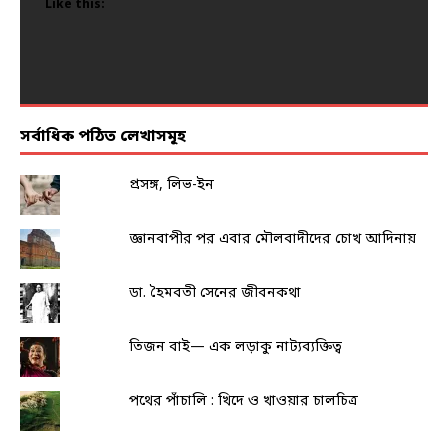
Like this:
Like this:
Like this:
Like this:
Like this:
সর্বাধিক পঠিত লেখাসমূহ
প্রসঙ্গ, লিভ-ইন
জ্ঞানবাপীর পর এবার মৌলবাদীদের চোখ আদিনায়
ডা. হৈমবতী সেনের জীবনকথা
তিজন বাই— এক লড়াকু নাট্যব্যক্তিত্ব
পথের পাঁচালি : খিদে ও খাওয়ার চালচিত্র