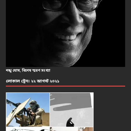
শঙ্খ ঘোষ, বিশেষ স্মরণ সংখ্যা
লোকাল ট্রেন। ২২ আগস্ট ২০২১