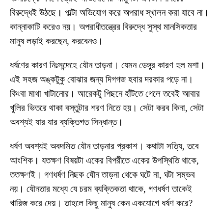
বিরুদ্ধেই উঠছে। পাল্টা অভিযোগ করে অপরাধ স্খালন করা যাবে না।
কান্নাকাটি করেও নয়। অপরাধীতন্ত্রের বিরুদ্ধে সুস্থ মানসিকতার
মানুষ লড়াই করছেন, করবেনও।
ধর্ষণের কারণ নিঃসন্দেহে যৌন তাড়না। যেমন ডেঙ্গুর কারণ হল মশা।
এই সহজ অঙ্কটুকু বোঝার জন্য দিগগজ হবার দরকার পড়ে না।
কিংবা মাথা খাটানোর। আরেকটু পিছনে হাঁটতে গেলে তবেই আবার
খুলির ভিতরে থাকা বস্তুটার শরণ নিতে হয়। সেটা করব কিনা, সেটা
অবশ্যই যার যার ব্যক্তিগত সিদ্ধান্ত।
ধর্ষণ অবশ্যই অবদমিত যৌন তাড়নার প্রকাশ। কথাটা সত্যি, তবে
আংশিক। যতক্ষণ বিষয়টা একের বিপরীতে একের উপস্থিতি থাকে,
ততক্ষণই। গণধর্ষণ নিছক যৌন তাড়না থেকে ঘটে না, ঘটা সম্ভব
নয়। যৌনতার মধ্যে যে চরম ব্যক্তিকতা থাকে, গণধর্ষণ তাকেই
খারিজ করে দেয়। তাহলে কিছু মানুষ কেন একযোগে ধর্ষণ করে?