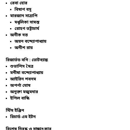
রেবা হোর
বিষাণ বসু
মারজান সাত্রাপি
মধুলিকা সামন্ত
রোহণ ভট্টাচার্য
অনীক দত্ত
অয়ন বন্দ্যোপাধ্যায়
অনীশ রায়
রিজার্ভড বগি :
ভোটব্যাঙ্ক
শুভাশিস মৈত্র
মনীষা বন্দ্যোপাধ্যায়
আইরিন শবনম
অপর্ণা ঘোষ
অনুক্তা মজুমদার
ইপিল বাস্কি
স্টিম ইঞ্জিন
রিচার্ড এম ইটন
বিশেষ নিবন্ধ ও সাক্ষাৎকার