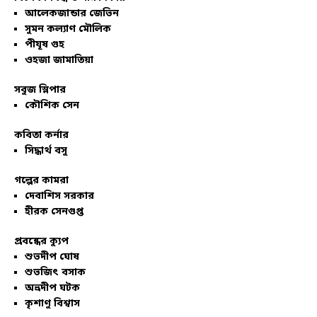
আলেকজান্ডার জেভিন
সুমন কল্যাণ মৌলিক
পীযূষ গুহ
ওহজা জামাতিয়া
সবুজ স্লিপার
কৌশিক সেন
কবিতা কর্নার
সিদ্ধার্থ বসু
গল্পের কামরা
দেবাশিস সরকার
হীরক সেনগুপ্ত
প্রবন্ধের ক্যুপ
শুভদীপ ঘোষ
শুভজিৎ বসাক
অভ্রদীপ ঘটক
কৃশাণু বিশ্বাস