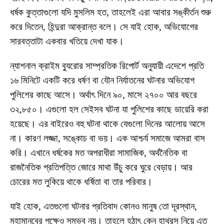
ধর্ষক কুত্তাগুলো যদি মুসলিম হত, তাহলেই এরা আবার সঙ্কীর্তন শুরু
করে দিতেন, হিন্দুরা আক্রান্ত বলে। সে যাই হোক, অভিযোগের
সারবত্তাটা একবার খতিয়ে দেখা যাক।
ন্যাশনাল ক্রাইম ব্যুরোর সাম্প্রতিক রিপোর্ট অনুযায়ী এদেশে প্রতি
১৬ মিনিটে একটি করে ধর্ষণ বা যৌন নির্যাতনের ঘটনার অভিযোগ
পুলিশের কাছে আসে। অর্থাৎ দিনে ৯০, মাসে ২৭০০ আর বছরে
৩২,৮৫০। এগুলো হল সেইসব ঘটনা যা পুলিশের কাছে ডায়েরি করা
হয়েছে। এর বাইরেও বহু ঘটনা থাকে যেগুলো দিনের আলোয় আসে
না। কারণ লজ্জা, সঙ্কোচ বা ভয়। এক আশ্চর্য সমাজে আমরা বাস
করি। এখানে ধর্ষকের মত অপরাধীরা সামাজিক, অর্থনৈতিক বা
রাজনৈতিক প্রতিপত্তি জোরে মাথা উঁচু করে ঘুরে বেড়ায়। আর
চোরের মত লুকিয়ে থাকে ধর্ষিতা বা তার পরিবার।
যাই হোক, এতগুলো ঘটনার প্রতিবাদ কোনও মানুষ তো দূরস্থান,
মহামানবের পক্ষেও সম্ভব নয়। তাহলে হঠাৎ কেন হাথরস নিয়ে এত