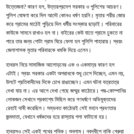
উত্তেজনা? কারণ হল, উত্তরপ্রদেশ সরকার ও পুলিশের আচরণ।
পুলিশ ঘোষণা করে দিল আদৌ কোনও ধর্ষণ হয়নি। মৃতার শরীর জোর
করে গ্রামের মাঠেই পুড়িয়ে দিল ধর্মীয় সংস্কার ছাড়াই। পরিবারের
কাউকে সামনে রাখাও হল না। বাইরের কেউ যাতে গ্রামে ঢুকতে না
পারে তার জন্য গোটা গ্রাম ঘিরে ফেলা হল পুলিশি পাহারায়। স্বয়ং
জেলাশাসক মৃতার পরিবারকে ধমকি দিয়ে এলেন।
হাথরস নিয়ে সামাজিক আলোড়নের এক ও একমাত্র কারণ হল
এটাই। স্বয়ং সরকার একটা অপরাধকে শুধু চেপে দিচ্ছেন, এমন নয়,
উলটে প্রতিবাদীদের দিকে চোখ রাঙাচ্ছেন। এমন ঘটনা যত্রতত্র
দেখা যায় না। এর আগে দেখা গেছে জম্মুর কাঠোরে। পদ্ম-কোম্পানির
লোকজন সেখানে প্রকাশ্যে মিছিল করে গণধর্ষণে অভিযুক্তদের
রেহাই দাবী করেছিল। সম্ভবত কাঠোরই সেই মহান প্রবণতার
জন্মদাতা, যেখানে ধর্ষকদের হয়ে রাস্তায় গলা ফাটানো হয়।
হাথরসও সেই একই পথের পথিক। শুনলাম। নবদ্বীপে নাকি গেরুয়া