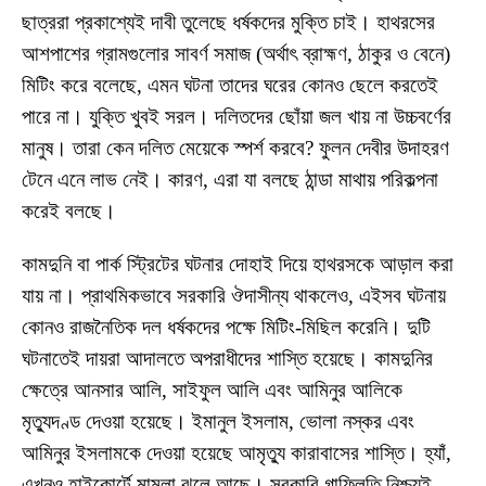
ছাত্ররা প্রকাশ্যেই দাবী তুলেছে ধর্ষকদের মুক্তি চাই। হাথরসের
আশপাশের গ্রামগুলোর সাবর্ণ সমাজ (অর্থাৎ ব্রাহ্মণ, ঠাকুর ও বেনে)
মিটিং করে বলেছে, এমন ঘটনা তাদের ঘরের কোনও ছেলে করতেই
পারে না। যুক্তি খুবই সরল। দলিতদের ছোঁয়া জল খায় না উচ্চবর্ণের
মানুষ। তারা কেন দলিত মেয়েকে স্পর্শ করবে? ফুলন দেবীর উদাহরণ
টেনে এনে লাভ নেই। কারণ, এরা যা বলছে ঠান্ডা মাথায় পরিকল্পনা
করেই বলছে।
কামদুনি বা পার্ক স্ট্রিটের ঘটনার দোহাই দিয়ে হাথরসকে আড়াল করা
যায় না। প্রাথমিকভাবে সরকারি ঔদাসীন্য থাকলেও, এইসব ঘটনায়
কোনও রাজনৈতিক দল ধর্ষকদের পক্ষে মিটিং-মিছিল করেনি। দুটি
ঘটনাতেই দায়রা আদালতে অপরাধীদের শাস্তি হয়েছে। কামদুনির
ক্ষেত্রে আনসার আলি, সাইফুল আলি এবং আমিনুর আলিকে
মৃত্যুদণ্ড দেওয়া হয়েছে। ইমানুল ইসলাম, ভোলা নস্কর এবং
আমিনুর ইসলামকে দেওয়া হয়েছে আমৃত্যু কারাবাসের শাস্তি। হ্যাঁ,
এখনও হাইকোর্টে মামলা ঝুলে আছে। সরকারি গাফিলতি নিশ্চয়ই