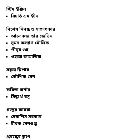
স্টিম ইঞ্জিন
রিচার্ড এম ইটন
বিশেষ নিবন্ধ ও সাক্ষাৎকার
আলেকজান্ডার জেভিন
সুমন কল্যাণ মৌলিক
পীযূষ গুহ
ওহজা জামাতিয়া
সবুজ স্লিপার
কৌশিক সেন
কবিতা কর্নার
সিদ্ধার্থ বসু
গল্পের কামরা
দেবাশিস সরকার
হীরক সেনগুপ্ত
প্রবন্ধের ক্যুপ