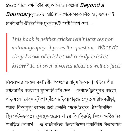
১৯৬৩ সালে যখন তাঁর বহু আলোড়ন-তোলা
Beyond a
Boundary
লন্ডনের হাচিনসন থেকে প্রকাশিত হয়, তখন এই
মার্কসবাদী ঐতিহাসিক মুখবন্ধেই স্পষ্ট লিখে দেন—
This book is neither cricket reminiscences nor
autobiography. It poses the question:
What do
they know of cricket who only cricket
know?
To answer involves ideas as well as facts.
সিএলআর জেমস ক্যারিবীয় অঞ্চলের মানুষ ছিলেন। ইউরোপীয়
দখলদারির কদর্যতার যুগসাক্ষী তাঁর দেশ। সেখানে টুনাপুনার কালো
পাড়াগুলো থেকে দ্বীপে দ্বীপে ছড়িয়ে পড়ছে শ্বেতাঙ্গ রাজক্রীড়া,
প্রাক-বিশ্বযুদ্ধ কালের জর্জ হেডলি থেকে উত্তর-ঔপনিবেশিক
ক্রিকেট-জগতের ফ্র্যাঙ্ক ওরেল বা রয় গিলক্রিস্ট, কিংবা অতিমানব
গারফিল্ড সোবার্স— ভূ-রাজনৈতিক চিন্তাবিশ্বে ক্যারিবীয় ক্রিকেটের