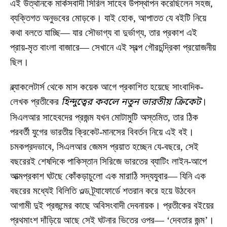
এই উত্থানকে মার্কসবাদী সিরিল সাহেব উপস্থাপন করেছিলেন সহজ,
ব্যক্তিগত অনুভবের মোড়কে। যাই হোক, আপাতত যে বইটি নিয়ে
কথা বলতে যাচ্ছি— যার সৌভাগ্য বা দুর্ভাগ্য, তার প্রকাশ এই
প্রায়-মৃত বাংলা বাজারে— সেখানে এই স্বল্প গৌরচন্দ্রিকা প্রয়োজনীয়
ছিল।
ব্ল্যাকলেটার্স থেকে মাস কয়েক আগে প্রকাশিত হয়েছে সাংবাদিক-
লেখক প্রতীকের
হিন্দুত্বের কবলে নতুন ভারতীয় ক্রিকেট
।
সিএলআর সাহেবদের প্রজন্ম যখন মোটামুটি অস্তমিত, তার ঠিক
পরবর্তী যুগের ভারতীয় ক্রিকেট-মানসের বিবর্তন নিয়ে এই বই।
চমকপ্রদভাবে, সিএলআর জেমস প্রয়াত হচ্ছেন যে-বছরে, সেই
বছরেরই শেষদিকে পাকিস্তান সিরিজে ভারতের ব্যাটিং লাইন-আপে
আত্মপ্রকাশ ঘটছে কোঁকড়াচুলো এক মারাঠি সদ্যযুবার— যিনি এক
বছরের মধ্যেই বিলিতি ওল্ড ট্র্যাফোর্ডে শতরান করে হয়ে উঠবেন
আগামী দুই প্রজন্মের কাছে অবিসংবাদী দেবনায়ক। প্রতীকের বইয়ের
প্রথমাংশ দাঁড়িয়ে আছে সেই ঘটনার ভিতের ওপর— ‘দেবতার জন্ম’।