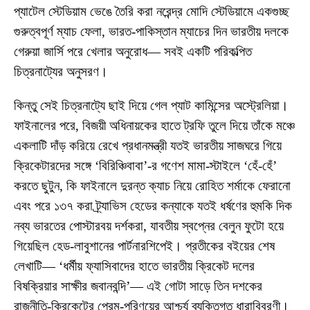
প্যাটেল স্টেডিয়াম ভেঙে তৈরি করা নরেন্দ্র মোদি স্টেডিয়ামে একগুচ্ছ
গুরুত্বপূর্ণ ম্যাচ ফেলা, ভারত-পাকিস্তান ম্যাচের দিন ভারতীয় দলকে
গেরুয়া জার্সি পরে খেলার অনুরোধ— সবই একটি পরিকল্পিত
চিত্রনাট্যের অনুসরণ।
কিন্তু সেই চিত্রনাট্যে ছাই দিয়ে গেল প্যাট কামিন্সের অস্ট্রেলিয়া।
ফাইনালের পরে, বিজয়ী অধিনায়কের হাতে ট্রফি তুলে দিয়ে তাঁকে মঞ্চে
একলাটি দাঁড় করিয়ে রেখে প্রধানমন্ত্রী যতই ভারতীয় সাজঘরে গিয়ে
ক্রিকেটারদের সঙ্গে ‘বিরিঞ্চিবাবা’-র গণেশ মামা-স্টাইলে ‘হেঁ-হেঁ’
করতে ছুটুন, কি ফাইনালে দুরন্ত ক্যাচ নিয়ে রোহিত শর্মাকে ফেরানো
এবং পরে ১৩৭ করা ট্র্যাভিস হেডের কন্যাকে যতই ধর্ষণের হুমকি দিক
নব্য ভারতের পোস্টারবয় দর্শকরা, যাবতীয় স্বপ্নের বেলুন ফুটো হয়ে
গিয়েছিল হেড-লাবুশানের পার্টনারশিপেই। প্রতীকের বইয়ের শেষ
লেখাটি— ‘ধর্মীয় ফ্যাসিবাদের হাতে ভারতীয় ক্রিকেট দলের
বিষক্রিয়ার সাক্ষীর জবানবন্দি’— এই গোটা সাড়ে তিন দশকের
রাজনীতি-ক্রিকেটের প্রেম-পরিণয়ের আশ্চর্য ব্যক্তিগত ধারাবিবরণী।