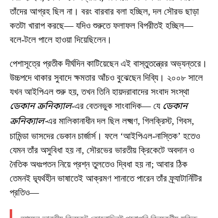
তাঁদের আগ্রহ ছিল না। বরং বারবার বলা হচ্ছিল, দল সৌরভ ছাড়া
কতটা খারাপ করছে— যদিও শুরুতে ফলাফল বিপরীতই হচ্ছিল—
বলে-টলে পালে হাওয়া দিয়েছিলেন।
পেশাসূত্রে প্রতীক দীর্ঘদিন কাটিয়েছেন এই বাস্তুতন্ত্রের অভ্যন্তরে।
উচ্চপদে থাকার সুবাদে ক্ষমতার আঁচও বুঝেছেন দিব্যি। ২০০৮ সালে
যখন আইপিএল শুরু হয়, তখন তিনি হায়দরাবাদের সংবাদ সংস্থা
ডেকান ক্রনিক্যাল
-এর বেতনভুক সাংবাদিক— যে
ডেকান
ক্রনিক্যাল-
এর মালিকানাধীন দল ছিল লক্ষ্মণ, গিলক্রিস্ট, গিবস,
চামিন্ডা ভাসদের ডেকান চার্জার্স। ফলে ‘আইপিএল-নাস্তিক’ হতেও
যেমন তাঁর অসুবিধা হয় না, সৌরভের ভারতীয় ক্রিকেটে অবদান ও
নৈতিক অধঃপতন নিয়ে প্রশ্ন তুলতেও দ্বিধা হয় না; আবার ঠিক
তেমনই দ্ব্যর্থহীন ভাষাতেই আক্রমণ শানাতে পারেন তাঁর ফ্র্যাটার্নিটির
প্রতিও—