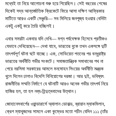
মধ্যেই তা নিয়ে আলোচনা শুরু হয়ে গিয়েছিল। সেই বছরের শেষের
দিকেই সদ্য আন্তর্জাতিক ক্রিকেটে ফিরে আসা দক্ষিণ আফ্রিকার
মাটিতে আরও একটি সেঞ্চুরি— সব মিলিয়ে জনপূজ্য হওয়ার বেদিটা
একটু একটু করে তৈরি হচ্ছিলই।
এবার সময়টা একবার যদি দেখি— মগ্ন পর্যবেক্ষক হিসেবে প্রতীকও
যেভাবে দেখিয়েছেন— দেখা যাবে, ভারতের বুকে তখন একসঙ্গে দুটি
তাৎপর্যপূর্ণ ঘটনা ঘটে যাচ্ছে। এক, সোভিয়েত পতনের পর বন্ধুরাষ্ট্র
ভারতের অর্থনীতি গভীর সংকটে। সমাজতান্ত্রিক সমাধানের পথ না
পেয়ে নরসিমা সরকারের আমলে মনমোহন সিংয়ের অর্থনীতি মন্ত্রক
খুলে দিলেন ঢালাও বিদেশি বিনিয়োগের দরজা। আর দুই, ভবিষ্যৎ
রাজনীতির সম্মতি নির্মাণে যে ঘটনাটি আরও অনেক গভীর তাৎপর্য নিয়ে
হাজির হল, তা হল নব্য-হিন্দুত্ববাদের উত্থান।
জোহানেসবার্গের ওয়ান্ডারার্সে অ্যালান ডোনাল্ড, ব্রায়ান ম্যাকমিলান,
ক্রেগ ম্যাথুজদের সামলে একা কুম্ভের মতো শচীন যেদিন ১১১ (তাঁর