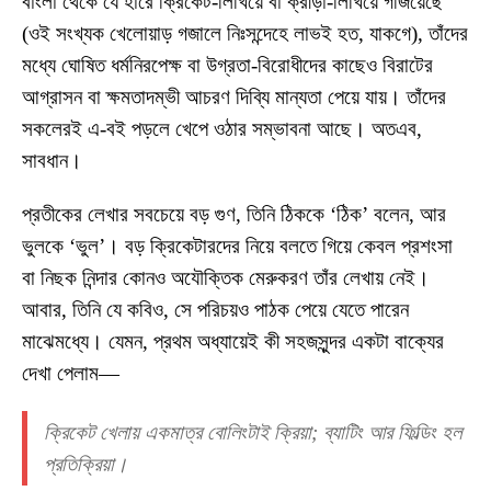
বাংলা থেকে যে হারে ক্রিকেট-লিখিয়ে বা ক্রীড়া-লিখিয়ে গজিয়েছে
(ওই সংখ্যক খেলোয়াড় গজালে নিঃসন্দেহে লাভই হত, যাকগে), তাঁদের
মধ্যে ঘোষিত ধর্মনিরপেক্ষ বা উগ্রতা-বিরোধীদের কাছেও বিরাটের
আগ্রাসন বা ক্ষমতাদম্ভী আচরণ দিব্যি মান্যতা পেয়ে যায়। তাঁদের
সকলেরই এ-বই পড়লে খেপে ওঠার সম্ভাবনা আছে। অতএব,
সাবধান।
প্রতীকের লেখার সবচেয়ে বড় গুণ, তিনি ঠিককে ‘ঠিক’ বলেন, আর
ভুলকে ‘ভুল’। বড় ক্রিকেটারদের নিয়ে বলতে গিয়ে কেবল প্রশংসা
বা নিছক নিন্দার কোনও অযৌক্তিক মেরুকরণ তাঁর লেখায় নেই।
আবার, তিনি যে কবিও, সে পরিচয়ও পাঠক পেয়ে যেতে পারেন
মাঝেমধ্যে। যেমন, প্রথম অধ্যায়েই কী সহজসুন্দর একটা বাক্যের
দেখা পেলাম—
ক্রিকেট খেলায় একমাত্র বোলিংটাই ক্রিয়া; ব্যাটিং আর ফিল্ডিং হল
প্রতিক্রিয়া।