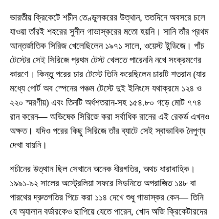
ভারতীয় ক্রিকেটে শচীন তেণ্ডুলকরের উত্থান, ততদিনে অবসরে চলে
যাওয়া তাঁরই শহরের সুনীল গাভাস্করের মতো হয়নি। সানি তাঁর প্রথম
আন্তর্জাতিক সিরিজ খেলেছিলেন ১৯৭১ সালে, ওয়েস্ট ইন্ডিজে। পাঁচ
টেস্টের সেই সিরিজে প্রথম টেস্ট খেলতে পারেননি নখে সংক্রমণের
কারণে। কিন্তু পরের চার টেস্টে তিনি করেছিলেন চারটি শতরান (যার
মধ্যে পোর্ট অব স্পেনের পঞ্চম টেস্টে দুই ইনিংসে যথাক্রমে ১২৪ ও
২২০ স্মরণীয়) এবং তিনটি অর্ধশতরান-সহ ১৫৪.৮০ গড়ে মোট ৭৭৪
রান করেন— অভিষেক সিরিজে করা সর্বাধিক রানের এই রেকর্ড এখনও
অক্ষত। যদিও পরের কিছু সিরিজে তাঁর ব্যাটে সেই স্বাভাবিক নৈপুণ্য
দেখা যায়নি।
শচীনের উত্থান ছিল সেখানে অনেক ধীরগতির, অথচ ধারাবাহিক।
১৯৯১-৯২ সালের অস্ট্রেলিয়া সফরে সিডনিতে অপরাজিত ১৪৮ বা
পারথের দ্রুতগতির পিচে করা ১১৪ দেখে শুধু গাভাস্কর কেন— তিনি
যে অ্যালান বর্ডারকেও ছাপিয়ে যেতে পারেন, খোদ অজি ক্রিকেটারদের