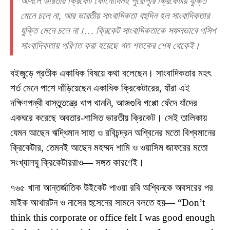
আসলে ভারতীয় ক্রিকেট কোনোদিনই পুরোপুরি ক্রিকেটীয় যুক্তি
মেনে চলে না, আর ভারতীয় সাংবাদিকতা বহুদিন হল সাংবাদিকতার
যুক্তি মেনে চলে না।… ক্রিকেট সাংবাদিকতাকে সফলভাবে গসিপ
সাংবাদিকতায় পরিণত করা হয়েছে গত শতকের শেষ থেকেই।
বইজুড়ে প্রতীক একাধিক বিষয়ে কথা বলেছেন। সাংবাদিকতার মহৎ
শর্ত মেনে পাশে দাঁড়িয়েছেন একাধিক ক্রিকেটারের, যাঁরা এই
দক্ষিণপন্থী বাস্তুতন্ত্রে খাপ খাননি, আজগুবি গপ্পো ফেঁদে যাঁদের
একঘরে করেছে অবতার-শাসিত ভারতীয় ক্রিকেট। সেই তালিকায়
যেমন আছেন ঋদ্ধিমান সাহা ও রবিচন্দ্রন অশ্বিনের মতো বিশ্বমানের
ক্রিকেটার, তেমনই আছেন মহম্মদ শামি ও ওয়াসিম জাফরের মতো
সংখ্যালঘু ক্রিকেটাররাও— সঙ্গত কারণেই।
৭৬৫ খানা আন্তর্জাতিক উইকেট পাওয়া রবি অশ্বিনকে অবসরের পর
মাইক আথারটন ও নাসের হুসেনের সামনে বলতে হয়— “Don’t
think this corporate or office felt I was good enough