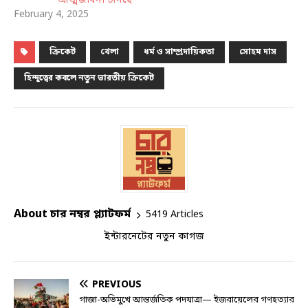
আত্মজীবনী টানছে
February 4, 2025
ক্রিকেট
খেলা
ধর্ম ও সাম্প্রদায়িকতা
সোহম দাস
হিন্দুত্বের কবলে নতুন ভারতীয় ক্রিকেট
About চার নম্বর প্ল্যাটফর্ম
5419 Articles
ইন্টারনেটের নতুন কাগজ
PREVIOUS
গাজা-অভিমুখে আন্তর্জতিক পদযাত্রা— ইজরায়েলের গণহত্যার