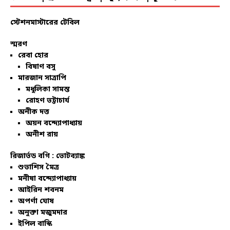
স্টেশনমাস্টারের টেবিল
স্মরণ
রেবা হোর
বিষাণ বসু
মারজান সাত্রাপি
মধুলিকা সামন্ত
রোহণ ভট্টাচার্য
অনীক দত্ত
অয়ন বন্দ্যোপাধ্যায়
অনীশ রায়
রিজার্ভড বগি :
ভোটব্যাঙ্ক
শুভাশিস মৈত্র
মনীষা বন্দ্যোপাধ্যায়
আইরিন শবনম
অপর্ণা ঘোষ
অনুক্তা মজুমদার
ইপিল বাস্কি