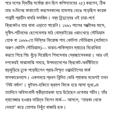
পরে দলের দ্বিতীয় সর্বোচ্চ রান ছিল কপিলদেবের ২৫) করলেন, ঠিক
তার ন-দিনের মাথাতেই করসেবকদের হামলায় ভেঙে পড়েছিল কয়েক
শতাব্দী প্রাচীন বাবরি মসজিদ। নব্য হিন্দুত্বের ওই চারা-পর্বে
ক্রিকেটও তার থাবা এড়াতে পারেনি। ১৯৯১ সালের অক্টোবর মাসে,
সুনীল-শচীনদের ছেলেবেলার মাঠ বোম্বাইয়ের ওয়াংখেড়ে স্টেডিয়াম
হোক বা ১৯৯৯-তে দিল্লির ফিরোজ শাহ কোটলা স্টেডিয়াম (বর্তমানে
অরুণ জেটলি স্টেডিয়াম)— ভারত-পাকিস্তান ম্যাচের বিরোধিতা
করতে গিয়ে পিচ খুঁড়ে দিয়েছিল শিবসেনার স্বেচ্ছাসেবকরা। আর ওই
দশকেরই মাঝামাঝি সময়ে, উপমহাদেশের ক্রিকেট-অর্থনীতিতে
হুড়মুড়িয়ে ঢুকে পড়েছিলেন প্রায়-বিস্মৃত ওয়ার্ল্ডটেলের মার্ক
মাসকারেনহাস। একসময়ে প্রবল নিন্দিত কেরি প্যাকার মডেলই তখন
‘নিউ নর্মাল’। ফুটবল-হকিতে ক্রমশ ফিকে হয়ে আসা ভূখণ্ডে
ততদিনে অবিসংবাদী ক্রীড়াতারকা হয়ে উঠেছেন ওপেনার শচীন। তাঁর
ম্যানেজার হওয়ার দায়িত্ব নিলেন মার্ক— আসলে, ‘তারকা থেকে
দেবতা’ করে তোলার নিখুঁত বাজারি ছক।