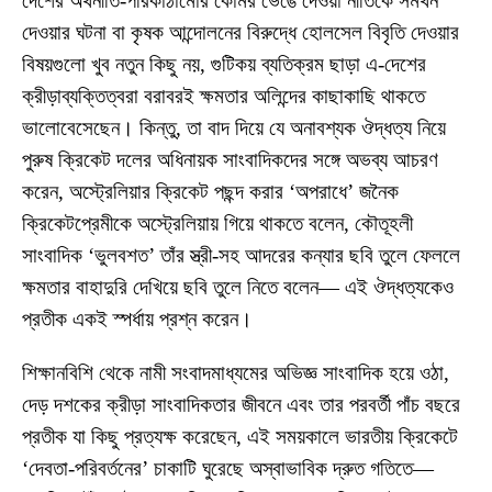
দেশের অর্থনীতি-পরিকাঠামোর কোমর ভেঙে দেওয়া নীতিকে সমর্থন
দেওয়ার ঘটনা বা কৃষক আন্দোলনের বিরুদ্ধে হোলসেল বিবৃতি দেওয়ার
বিষয়গুলো খুব নতুন কিছু নয়, গুটিকয় ব্যতিক্রম ছাড়া এ-দেশের
ক্রীড়াব্যক্তিত্বরা বরাবরই ক্ষমতার অলিন্দের কাছাকাছি থাকতে
ভালোবেসেছেন। কিন্তু, তা বাদ দিয়ে যে অনাবশ্যক ঔদ্ধত্য নিয়ে
পুরুষ ক্রিকেট দলের অধিনায়ক সাংবাদিকদের সঙ্গে অভব্য আচরণ
করেন, অস্ট্রেলিয়ার ক্রিকেট পছন্দ করার ‘অপরাধে’ জনৈক
ক্রিকেটপ্রেমীকে অস্ট্রেলিয়ায় গিয়ে থাকতে বলেন, কৌতূহলী
সাংবাদিক ‘ভুলবশত’ তাঁর স্ত্রী-সহ আদরের কন্যার ছবি তুলে ফেললে
ক্ষমতার বাহাদুরি দেখিয়ে ছবি তুলে নিতে বলেন— এই ঔদ্ধত্যকেও
প্রতীক একই স্পর্ধায় প্রশ্ন করেন।
শিক্ষানবিশি থেকে নামী সংবাদমাধ্যমের অভিজ্ঞ সাংবাদিক হয়ে ওঠা,
দেড় দশকের ক্রীড়া সাংবাদিকতার জীবনে এবং তার পরবর্তী পাঁচ বছরে
প্রতীক যা কিছু প্রত্যক্ষ করেছেন, এই সময়কালে ভারতীয় ক্রিকেটে
‘দেবতা-পরিবর্তনের’ চাকাটি ঘুরেছে অস্বাভাবিক দ্রুত গতিতে—