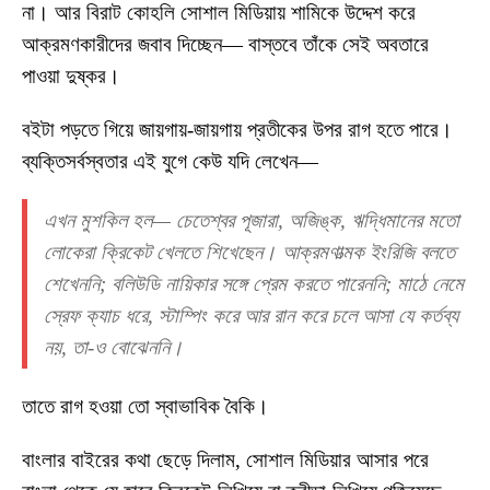
না। আর বিরাট কোহলি সোশাল মিডিয়ায় শামিকে উদ্দেশ করে
আক্রমণকারীদের জবাব দিচ্ছেন— বাস্তবে তাঁকে সেই অবতারে
পাওয়া দুষ্কর।
বইটা পড়তে গিয়ে জায়গায়-জায়গায় প্রতীকের উপর রাগ হতে পারে।
ব্যক্তিসর্বস্বতার এই যুগে কেউ যদি লেখেন—
এখন মুশকিল হল— চেতেশ্বর পূজারা, অজিঙ্ক, ঋদ্ধিমানের মতো
লোকেরা ক্রিকেট খেলতে শিখেছেন। আক্রমণাত্মক ইংরিজি বলতে
শেখেননি; বলিউডি নায়িকার সঙ্গে প্রেম করতে পারেননি; মাঠে নেমে
স্রেফ ক্যাচ ধরে, স্টাম্পিং করে আর রান করে চলে আসা যে কর্তব্য
নয়, তা-ও বোঝেননি।
তাতে রাগ হওয়া তো স্বাভাবিক বৈকি।
বাংলার বাইরের কথা ছেড়ে দিলাম, সোশাল মিডিয়ার আসার পরে