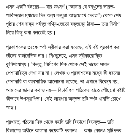
এমন একটি বইয়ের— যার উৎসর্গ (“আমার যে বন্ধুদের ভারত-
পাকিস্তান ম্যাচের দিন অন্য বন্ধুরা আড়চোখে দেখত”) থেকে শেষ
পৃষ্ঠার শেষ বাক্য পর্যন্ত পথ্যি-তেতো বক্তব্যে ঠাসা— তার নির্মাণ
নিয়ে কিছু কথা বলতেই হয়।
প্রকাশকের তরফে স্পষ্ট স্বীকার করা হয়েছে, এই বই প্রকাশ করা
তাঁদের রাজনৈতিক দায়। নিঃসন্দেহে, এমন স্বীকারোক্তি
কুর্নিশযোগ্য। কিন্তু, নির্মাণের দিক থেকে সেই দায়ের সমান
পেশাদারিত্ব দেখা যায় না। লেখক ও প্রকাশকের মধ্যে কী ধরনের
পেশাদারি বা ব্যবসায়িক আলোচনা হয়েছে, তা এখানে বিবেচ্য নয়,
আমাদের জানার কথাও নয়— বিচার্য হল পাঠকের হাতে পৌঁছনো বইটি
কীভাবে উপস্থাপিত। সেই জায়গায় অন্তত দুটি স্পষ্ট খামতি চোখে
পড়ে।
প্রথমত, গঠনের দিক থেকে বইটি দুটি বিভাগে বিভক্ত— দুটি
বিভাগের অধীনে আলাদা কয়েকটি প্রবন্ধ— অথচ কোনও সূচিপত্র