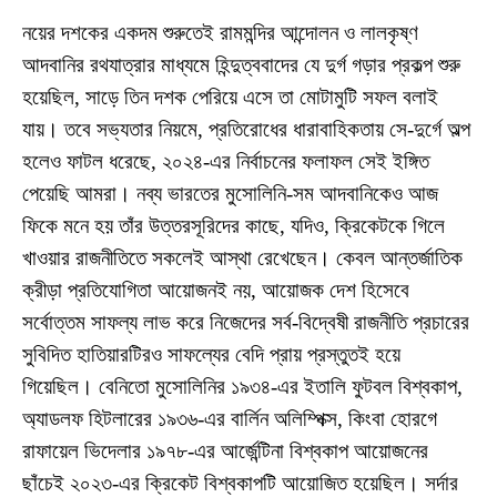
নয়ের দশকের একদম শুরুতেই রামমন্দির আন্দোলন ও লালকৃষ্ণ
আদবানির রথযাত্রার মাধ্যমে হিন্দুত্ববাদের যে দুর্গ গড়ার প্রকল্প শুরু
হয়েছিল, সাড়ে তিন দশক পেরিয়ে এসে তা মোটামুটি সফল বলাই
যায়। তবে সভ্যতার নিয়মে, প্রতিরোধের ধারাবাহিকতায় সে-দুর্গে অল্প
হলেও ফাটল ধরেছে, ২০২৪-এর নির্বাচনের ফলাফল সেই ইঙ্গিত
পেয়েছি আমরা। নব্য ভারতের মুসোলিনি-সম আদবানিকেও আজ
ফিকে মনে হয় তাঁর উত্তরসূরিদের কাছে, যদিও, ক্রিকেটকে গিলে
খাওয়ার রাজনীতিতে সকলেই আস্থা রেখেছেন। কেবল আন্তর্জাতিক
ক্রীড়া প্রতিযোগিতা আয়োজনই নয়, আয়োজক দেশ হিসেবে
সর্বোত্তম সাফল্য লাভ করে নিজেদের সর্ব-বিদ্বেষী রাজনীতি প্রচারের
সুবিদিত হাতিয়ারটিরও সাফল্যের বেদি প্রায় প্রস্তুতই হয়ে
গিয়েছিল। বেনিতো মুসোলিনির ১৯৩৪-এর ইতালি ফুটবল বিশ্বকাপ,
অ্যাডলফ হিটলারের ১৯৩৬-এর বার্লিন অলিম্পিক্স, কিংবা হোরগে
রাফায়েল ভিদেলার ১৯৭৮-এর আর্জেন্টিনা বিশ্বকাপ আয়োজনের
ছাঁচেই ২০২৩-এর ক্রিকেট বিশ্বকাপটি আয়োজিত হয়েছিল। সর্দার