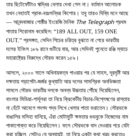
তার ছিটেফোঁটাও ঋদ্ধির বেলায় দেখা গেল না। বর্তমান আলোচক
তখন নেহাতই প্রাক-বয়ঃসন্ধির কিশোর। তবু তারও দিব্যি মনে আছে
— আনন্দবাজার গোষ্ঠীর ইংরেজি দৈনিক
The Telegraph
প্রথম
পাতায় শিরোনাম করেছিল: “189 ALL OUT, 159 ONE
OUT.” প্রসঙ্গত, সেদিন পিচের চরিত্র বুঝতে না পেরে ভারতীয়
দলের ইনিংস ১৮৯ রানে গুটিয়ে যায়, আর সেদিনই পুনেতে রঞ্জি ম্যাচে
মহারাষ্ট্রের বিরুদ্ধে সৌরভ করেন ১৫৯।
আসলে, ২০০০ সালে অধিনায়কত্ব পাওয়ার পর যে সাহস, দূরদৃষ্টি আর
দক্ষতায় গড়াপেটা-জর্জর কুখ্যাতি আর দলের সামগ্রিক অনভিজ্ঞতা
সামলে সৌরভ ভারতীয় দলকে অনন্য উচ্চতায় পৌঁছে দিয়েছিলেন,
বাংলার মিডিয়া-শার্দূলরা তা নিয়ে ক্রিকেটীয় বিচার-বিশ্লেষণের রাস্তায়
না হেঁটে আবেগে গদগদ গদ্য লিখে খেলার পাতা ভরাতেন। সৌরভকে
বাঙালির মসিহা বানিয়ে, এঁরা মোটামুটি ক্ষমতার গুডবুকে নিজেদের নাম
পাকাপোক্ত করে নিয়েছিলেন। ফলে সৌরভকে বাদ দেওয়ার পরে যেটা
করা হচ্ছিল, সেটাও যে অন্যায়ই, তা নিয়ে একটা কথা খরচ করতেও