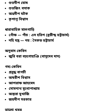
শুভদীপ ঘোষ
শুভজিৎ বসাক
অভ্রদীপ ঘটক
কৃশাণু বিশ্বাস
ধারাবাহিক মালগাড়ি
গোঁফ — পাঁচ : এস হরিশ (ব্রতীন্দ্র ভট্টাচার্য)
নহি যন্ত্র — নয় : সৈকত ভট্টাচার্য
অনুবাদ কেবিন
জুরি বরা বঢ়গোহাঞি (বাসুদেব দাস)
গদ্য কেবিন
প্রবুদ্ধ বাগচী
অম্বরীশ বিশ্বাস
আশরাফ আহমেদ
সোমনাথ মুখোপাধ্যায়
অন্তরা মুখার্জি
জয়দীপ সরকার
ভালো খবর