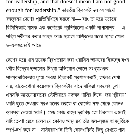
for leadership, and that doesn’t mean I am not good
enough for leadership.” ভারতীয় ক্রিকেট দল যে আদৌ
বহুত্বময় দেশের প্রতিনিধিত্ব করছে না— বরং তা হয়ে উঠেছে
বিসিসিআই নামক এক কর্পোরেট প্রতিষ্ঠানের একটি শাখামাত্র— এ
সত্যি স্বীকার করার সাহস আজ হয়তো অশ্বিনের মতো হাতে-গোনা
দু-একজনেরই আছে।
দেশের হয়ে খান দুয়েক দ্বিশতরান করা ওয়াসিম জাফরের বিরুদ্ধে যখন
ধর্মীয় বিদ্বেষ ছড়ানোর মিথ্যা অভিযোগ তোলে সংখ্যাগুরুর
সাম্প্রদায়িকতায় ধুয়ো দেওয়া ক্রিকেট-প্রশাসকরাই, তখনও দেখা
যায়, হাতে-গোনা কয়েকজন ক্রিকেটার বাদে বাকিরা সকলেই চুপ।
এমনকি আহমেদাবাদের স্টেডিয়ামে মহম্মদ শামির দিকে ‘জয় শ্রীরাম’
ধ্বনি ছুড়ে দেওয়ার পরও দলের তরফে বা বোর্ডের পক্ষ থেকে কোনও
ব্যবস্থা নেওয়া হয়নি। হেড কোচ রাহুল দ্রাবিড় তো চিরকাল এমনই
মাটিতে-পা রেখে চলেন যে কোনও অন্যায়ই তাঁর জল-স্বচ্ছ ভাবমূর্তিকে
স্পর্শ-টর্শ করে না। মাস্টারমশাই তিনি কোনওদিনই কিছু দেখতে পান