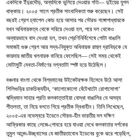
একদিকে ইঁদুরদৌড়, অন্যদিকে ভুলিয়ে দেওয়ার গতি— দুইয়ের যুগল
ধাক্কায়। ২০০৫ সালে প্রতীক সাংবাদিকতা শুরু করেছেন। সেই
বছরই গ্রেগ চ্যাপেল কোচ হয়ে আসার পর সৌরভ গঙ্গোপাধ্যায়কে
যখন অধিনায়কত্ব থেকে সরিয়ে দেওয়া হল, পরে দল থেকেও
অন্যায়ভাবে বাদ দেওয়া হল, তখন শ্রেণিনির্বিশেষে গোটা বাঙালি
সমাজই গুরু গ্রেগ আর সদ্য-নিযুক্ত অধিনায়ক রাহুল দ্রাবিড়কে যে
কায়দায় জাতীয় খলনায়ক বানিয়ে ফেলেছিল— সেই সময় থেকেই
মোটামুটি দেবতা-নির্মাণের নগ্নতাটা স্পষ্ট হয়ে উঠেছিল।
বঞ্চনার বাংলা থেকে বিশ্বমানের উইকেটরক্ষক হিসেবে উঠে আসা
শিলিগুড়ির চাকচিক্যহীন, ‘কালোকোলো বেঁটেখাটো রোগাসোগা’
ঋদ্ধিমান সাহার প্রতি কলকাত্তাইয়া বোদ্ধা বাঙালির যে অসহ্য
শীতলতা, তা নিয়ে বলতে গিয়ে প্রতীক দ্বিধাহীন। তিনি লিখেছেন,
২০০৫-এর নভেম্বরে ইডেনে সৌরভ-হীন ভারতীয় দল দক্ষিণ
আফ্রিকার কাছে লেজে-গোবরে হয়ে যাওয়া দেখে কলকাতার দর্শকের
তুমুল আনন্দ-উচ্ছ্বাসের যে জাতীয়তাবোধ ইডেনের বুকে ঝরে পড়েছিল,