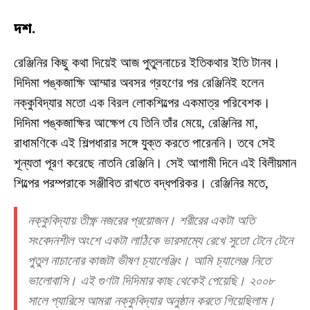
দশ.
রেঞ্জিনির কিছু কথা দিয়েই আজ পুতুলনাচের ইতিকথার ইতি টানব।
দিদিমা পঙ্কজাক্ষি আম্মার অবসর গ্রহণের পর রেঞ্জিনিই হলেন
নক্কুবিদ্যার মতো এক বিরল লোকশিল্পের একমাত্র পরিবেশক।
দিদিমা পঙ্কজাক্ষির আক্ষেপ যে তিনি তাঁর মেয়ে, রেঞ্জিনির মা,
রাধামণিকে এই শিল্পধারার সঙ্গে যুক্ত করতে পারেননি। তবে সেই
শূন্যতা পূরণ করেছে নাতনি রেঞ্জিনি। সেই আগামী দিনে এই বিলীয়মান
শিল্পের পরম্পরাকে সঞ্জীবিত রাখতে বদ্ধপরিকর। রেঞ্জিনির মতে,
নক্কুবিদ্যায় তীক্ষ্ণ নজরের প্রয়োজন। শরীরের একটা অতি
সংবেদনশীল অংশে একটা লাঠিকে ভারসাম্যে রেখে সুতো টেনে টেনে
পুতুল নাচানোর কাজটা ভীষণ চ্যালেঞ্জিং। আমি চ্যালেঞ্জ নিতে
ভালোবাসি। এই গুণটা দিদিমার কাছ থেকেই পেয়েছি। ২০০৮
সালে প্যারিসে আমরা নক্কুবিদ্যার অনুষ্ঠান করতে গিয়েছিলাম।