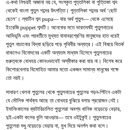
এ-কথা নিশ্চয়ই অজানা নয় যে, সংস্কৃত পুত্তলিকা বা পুত্তিকা শব্দ
থেকেই বাংলা পুতুল শব্দের উৎপত্তি। পুত্তলিকা শব্দের অর্থ ‘ছোট
ছেলে’। ল্যাটিন শব্দ pupa— যার অর্থ পুতুল— থেকে এসেছে
ইংরেজি puppet শব্দটি। অনেকের মতে ভারতবর্ষ‌ই পুতুলনাচের
আদিভূমি এবং পরবর্তীতে মুখ্যত যাযাবরশ্রেণির মানুষদের হাত ধরেই
পুতুল নাচানোর বিদ্যা ছড়িয়ে পড়ে পৃথিবীর অন্যত্র। এই বিষয়ে বিতর্ক
থাকলেও বিনোদনের একটি অন্যতম মাধ্যম হিসেবে পুতুলনাচের
গুরুত্বকে বোধহয় কোনওভাবেই অস্বীকার করা যায় না। বিশেষ করে
কিশোরবেলায় বিমোহিত আমার মতো একজন সামান্য মানুষের পক্ষে
তো নয়ই।
সাধারণ খেলনা পুতুলের থেকে পুতুলনাচের পুতুলের গড়ন-পিটনে একটা
যে মৌলিক পার্থক্য আছে তা বোধহয় বুঝিয়ে বলার প্রয়োজন নেই।
ইদানিংকালের ব্যাটারিচালিত পুতুলেরা অবশ্য খানিক নড়েচড়ে বেড়ায়,
দুই-একটা কলের বুলি আওড়ায়— তবে ওইটুকুই। পুতুলনাচের
পুতুলেরা শুধু নড়েচড়ে বেড়ায় না, মুখ দিয়ে অনর্গল কথা বলে।