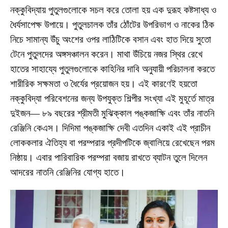
নক্কুবিদ্যায় পুতুলগুলোকে সচল করে তোলা হয় এক দুরূহ কষ্টসাধ্য ও
ধৈর্যসাপেক্ষ উপায়ে। পুতুলচালক তাঁর ঠোঁটের উপরিভাগ ও নাকের ঠিক
নিচে সামান্য উঁচু অংশের ওপর লাঠিটিকে বসান এবং হাত দিয়ে সুতো
টেনে পুতুলদের অঙ্গসঞ্চালন করেন। মাথা উঁচিয়ে নজর স্থির রেখে
হাতের সাহায্যে পুতুলগুলোকে কাহিনির দাবি অনুযায়ী পরিচালনা করতে
শারীরিক সক্ষমতা ও ধৈর্যের প্রয়োজন হয়। এই কারণেই হয়তো
নক্কুবিদ্যা পরিবেশনের জন্য উপযুক্ত শিল্পীর সংখ্যা এই মুহূর্তে মাত্র
দুইজন— ৮৯ বছরের শ্রীমতী মুঝিক্কাল পঙ্কজাক্ষি এবং তাঁর নাতনি
রেঞ্জিনি কেএস। দিদিমা পঙ্কজাক্ষি দেবী এতদিন একাই এই প্রাচীন
লোককলার ঐতিহ্য বা পরম্পরার প্রদীপটিকে জ্বালিয়ে রেখেছেন পরম
নিষ্ঠায়। এবার পারিবারিক পরম্পরা বজায় রাখতে ব্যাটন তুলে দিলেন
আদরের নাতনি রেঞ্জিনির যোগ্য হাতে।