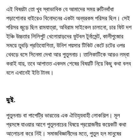
এই বিষয়টা তো খুব স্বাভাবিক যে আমাদের সময় রুটিনবাঁধা
পড়াশোনার বাইরেও বিনোদনের একটা অন্যরকম পরিসর ছিল। সেই
পরিসর জুড়ে ছিল রামযাত্রা, অবিরাম সাইকেল চালানো, চার ফিট দশ
ইঞ্চি উচ্চতার লিলিপুট খেলোয়াড়দের ফুটবল টুর্নামেন্ট, কালীপুজোর
সময়ে তুবড়ি প্রতিযোগিতা, উনিশ পয়সার টিকিট কেটে চটের ওপর
থেবড়ে বসে সিনেমা দেখা আর পুতুলনাচ। তালিকাটিকে আরও লম্বা
করাই যায়, তবে আপাতত একদম শেষের বিষয়টি নিয়ে কিছু কথা বলব
বলে এখানেই ইতি টানব।
দুই.
পুতুলনাচ বা পাপেট্রি ভারতের এক ঐতিহ্যবাহী লোকশিল্প। মূল
প্রসঙ্গে যাওয়ার আগে পুতুলনাচের বিষয়ে প্রয়োজনীয় কয়েকটি কথা
আলোচনা করে নিই। সমাজবিজ্ঞানীদের মতে, পুতুল হল মানুষের