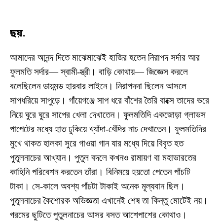
ছয়
.
আমাদের আনন্দ দিতে মাঝেমাঝেই হাজির হতেন নিরাপদ সর্দার আর
ফুলমতি সর্দার— স্বামী-স্ত্রী। বাড়ি কোথায়— জিজ্ঞেস করলে
বলেছিলেন ডায়মন্ড হারবার লাইনে। নিরাপদদা ছিলেন আসলে
সাপধরিয়ে সাপুড়ে। গাঁয়েগঞ্জে সাপ ধরে বাঁশের তৈরি বাক্সে তাদের ভরে
নিয়ে ঘুরে ঘুরে সাপের খেলা দেখাতেন। ফুলমতিদি একজোড়া গ্লাভস
পাপেটের মধ্যে হাত ঢুকিয়ে খ্যাঁদা-খেঁদির নাচ দেখাতেন। ফুলমতিদির
মুখে থাকত হালকা সুরে গাওয়া গান যার মধ্যে দিয়ে বিবৃত হত
পুতুলনাচের আখ্যান। পুতুল বদলে কখনও রামায়ণ বা মহাভারতের
কাহিনি পরিবেশন করতেন তাঁরা। বিনিময়ে হয়তো পেতেন পাঁচটি
টাকা। সে-কালে অবশ্য পাঁচটা টাকাই অনেক মূল্যবান ছিল।
পুতুলনাচের কৈশোরক অভিজ্ঞতা এখানেই শেষ তা কিন্তু মোটেই নয়।
গরমের ছুটিতে পুতুলনাচের আসর বসত আশেপাশের কোথাও।