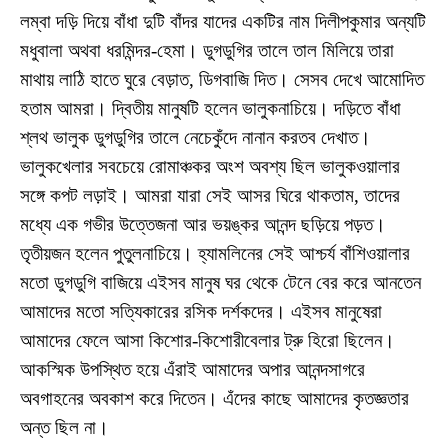
লম্বা দড়ি দিয়ে বাঁধা দুটি বাঁদর যাদের একটির নাম দিলীপকুমার অন্যটি
মধুবালা অথবা ধরমিন্দর-হেমা। ডুগডুগির তালে তাল মিলিয়ে তারা
মাথায় লাঠি হাতে ঘুরে বেড়াত, ডিগবাজি দিত। সেসব দেখে আমোদিত
হতাম আমরা। দ্বিতীয় মানুষটি হলেন ভালুকনাচিয়ে। দড়িতে বাঁধা
শ্লথ ভালুক ডুগডুগির তালে নেচেকুঁদে নানান করতব দেখাত।
ভালুকখেলার সবচেয়ে রোমাঞ্চকর অংশ অবশ্য ছিল ভালুক‌ওয়ালার
সঙ্গে কপট লড়াই। আমরা যারা সেই আসর ঘিরে থাকতাম, তাদের
মধ্যে এক গভীর উত্তেজনা আর ভয়ঙ্কর আনন্দ ছড়িয়ে পড়ত।
তৃতীয়জন হলেন পুতুলনাচিয়ে। হ্যামলিনের সেই আশ্চর্য বাঁশিওয়ালার
মতো ডুগডুগি বাজিয়ে এইসব মানুষ ঘর থেকে টেনে বের করে আনতেন
আমাদের মতো সত্যিকারের রসিক দর্শকদের। এইসব মানুষেরা
আমাদের ফেলে আসা কিশোর-কিশোরীবেলার ট্রু হিরো ছিলেন।
আকস্মিক উপস্থিত হয়ে এঁরাই আমাদের অপার আনন্দসাগরে
অবগাহনের অবকাশ করে দিতেন। এঁদের কাছে আমাদের কৃতজ্ঞতার
অন্ত ছিল না।