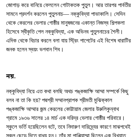
জোগাড় করে বানিয়ে ফেললেন গোটাকতক পুতুল। আর তারপর পার্বতীর
সামনে প্রদর্শন করলেন পুতুলনাচ— নক্কুবিদ্যা পাভাকালি। সেদিন
থেকে কেরলের ভেলার গোষ্ঠীর মানুষজনের একান্ত নিজস্ব শিল্পকলা
হিসেবে স্বীকৃতি পেল নক্কুবিদ্যা, এক অভিনব পুতুলনাচের শৈলী।
এদিক থেকে বিচার করলে বলা যায় স্ট্রিং পাপেটের এই বিশেষ ধারাটির
জনক হলেন স্বয়ং ভগবান শিব।
নয়.
নক্কুবিদ্যা নিয়ে এত কথা বলছি অথচ পঙ্কজাক্ষি আম্মা সম্পর্কে কিছু
বলব না তা কি হয়? পদ্মশ্রী সম্মানপ্রাপক শ্রীমতী মুঝিক্কাল
পঙ্কজাক্ষি আম্মার জন্ম কেরলের কোট্টায়াম জেলার উরুলিকুন্নাথ
গ্রামে ১৯৩৬ সালের ১৪ মার্চ এক দরিদ্র ভেলার গোষ্ঠীর পরিবারে।
স্কুলে ভর্তি হয়েছিলেন বটে, তবে নিদারুণ দারিদ্র্যের কারণে মাঝপথেই
স্কুল ছেড়ে দিতে বাধ্য হন। তাঁর মা পাপ্পিয়াম্মা ছিলেন এক বিখ্যাত