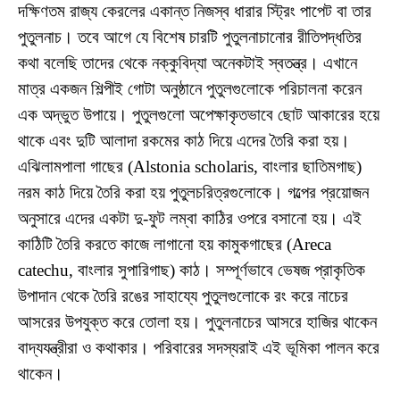
দক্ষিণতম রাজ্য কেরলের একান্ত নিজস্ব ধারার স্ট্রিং পাপেট বা তার
পুতুলনাচ। তবে আগে যে বিশেষ চারটি পুতুলনাচানোর রীতিপদ্ধতির
কথা বলেছি তাদের থেকে নক্কুবিদ্যা অনেকটাই স্বতন্ত্র। এখানে
মাত্র একজন শিল্পীই গোটা অনুষ্ঠানে পুতুলগুলোকে পরিচালনা করেন
এক অদ্ভুত উপায়ে। পুতুলগুলো অপেক্ষাকৃতভাবে ছোট আকারের হয়ে
থাকে এবং দুটি আলাদা রকমের কাঠ দিয়ে এদের তৈরি করা হয়।
এঝিলামপালা গাছের (Alstonia scholaris, বাংলার ছাতিমগাছ)
নরম কাঠ দিয়ে তৈরি করা হয় পুতুলচরিত্রগুলোকে। গল্পের প্রয়োজন
অনুসারে এদের একটা দু-ফুট লম্বা কাঠির ওপরে বসানো হয়। এই
কাঠিটি তৈরি করতে কাজে লাগানো হয় কামুকগাছের (Areca
catechu, বাংলার সুপারিগাছ) কাঠ। সম্পূর্ণভাবে ভেষজ প্রাকৃতিক
উপাদান থেকে তৈরি রঙের সাহায্যে পুতুলগুলোকে রং করে নাচের
আসরের উপযুক্ত করে তোলা হয়। পুতুলনাচের আসরে হাজির থাকেন
বাদ্যযন্ত্রীরা ও কথাকার। পরিবারের সদস্যরাই এই ভূমিকা পালন করে
থাকেন।