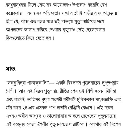
বন্ধুবান্ধবরা মিলে সেই সব আয়োজন‌ও উপভোগ করেছি বেশ
কয়েকবার। এমন সব অভিজ্ঞতার মজা এতটাই গভীর এবং আনন্দময়
ছিল যে, আজ এত বছর পরে দুই অনন্যা পুতুলনাচিয়ের সঙ্গে
আপনাদের আলাপ করিয়ে দেওয়ার মুহূর্তেও সেই ছেলেবেলার
দিনগুলোতে ফিরে যেতে হল।
সাত.
“নক্কুবিদ্যা পাভাক্কালি”— একটি বিরলতম পুতুলনাচের লুপ্তপ্রায়
শৈলী। আর এই বিরল পুতুলনাচ রীতির শেষ দুই শিল্পী হলেন দিদিমা
এবং নাতনি; নবতিপর বৃদ্ধা পদ্মশ্রী শ্রীমতী মুঝিক্কাল পঙ্কজাক্ষি এবং
তাঁর বছর ২৪-এর এমকম পাশ নাতনি রেঞ্জিনি কেএস। এই দুজন
এখনও অসীম আগ্রহ ও ভালোবাসায় আগলে রেখেছেন পুতুলনাচের
এই বহুমূল্য কেরল-শৈলীর পুতুলনাচের ধারাটিকে। কোথায় এই বিশেষ