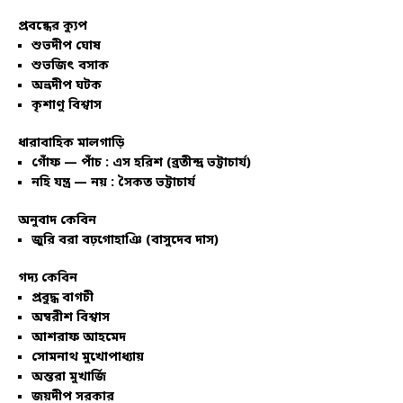
প্রবন্ধের ক্যুপ
শুভদীপ ঘোষ
শুভজিৎ বসাক
অভ্রদীপ ঘটক
কৃশাণু বিশ্বাস
ধারাবাহিক মালগাড়ি
গোঁফ — পাঁচ : এস হরিশ (ব্রতীন্দ্র ভট্টাচার্য)
নহি যন্ত্র — নয় : সৈকত ভট্টাচার্য
অনুবাদ কেবিন
জুরি বরা বঢ়গোহাঞি (বাসুদেব দাস)
গদ্য কেবিন
প্রবুদ্ধ বাগচী
অম্বরীশ বিশ্বাস
আশরাফ আহমেদ
সোমনাথ মুখোপাধ্যায়
অন্তরা মুখার্জি
জয়দীপ সরকার