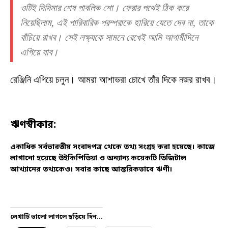
ওটিই দিদিমার শেষ পাবলিক শো। ফেরার পথেই ঠিক করে
নিয়েছিলাম, এই পারিবারিক পরম্পরাকে হারিয়ে যেতে দেব না, তাকে
বাঁচিয়ে রাখব। সেই লক্ষ্যকে সামনে রেখেই আমি আগামীদিনে
এগিয়ে যাব।
রেঞ্জিনি এগিয়ে চলুন। আমরা আশাভরা চোখে তাঁর দিকে নজর রাখব।
ঋণস্বীকার:
একাধিক সর্বভারতীয় সংবাদপত্র থেকে তথ্য সংগ্রহ করা হয়েছে। কাজে
লাগানো হয়েছে উইকিপিডিয়া ও অন্যান্য কয়েকটি ডিজিটাল
আখ্যানের তথ্যকেও। সবার কাছে আন্তরিকভাবে ঋণী।
লেখাটি ভালো লাগলে ছড়িয়ে দিন...