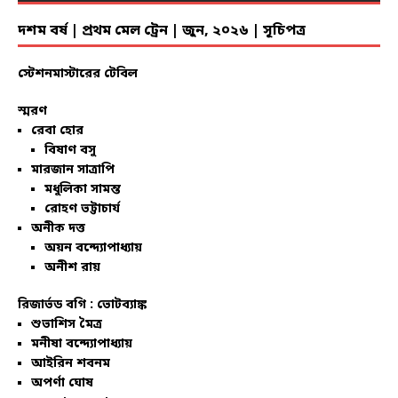
দশম বর্ষ | প্রথম মেল ট্রেন | জুন, ২০২৬ | সূচিপত্র
স্টেশনমাস্টারের টেবিল
স্মরণ
রেবা হোর
বিষাণ বসু
মারজান সাত্রাপি
মধুলিকা সামন্ত
রোহণ ভট্টাচার্য
অনীক দত্ত
অয়ন বন্দ্যোপাধ্যায়
অনীশ রায়
রিজার্ভড বগি :
ভোটব্যাঙ্ক
শুভাশিস মৈত্র
মনীষা বন্দ্যোপাধ্যায়
আইরিন শবনম
অপর্ণা ঘোষ