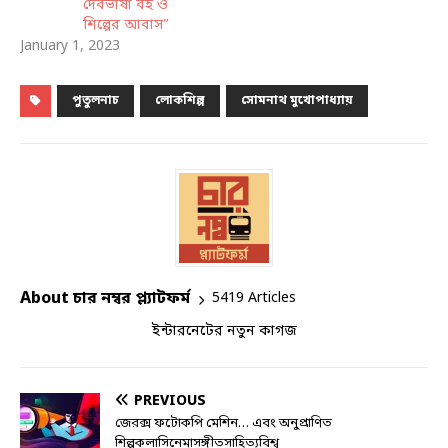
দেবভাষা বই ও
শিল্পের আবাস”
January 1, 2023
পুতুলনাচ
লোকশিল্প
সোমনাথ মুখোপাধ্যায়
About চার নম্বর প্ল্যাটফর্ম
5419 Articles
ইন্টারনেটের নতুন কাগজ
PREVIOUS
জেরক্স ফটোকপি মেশিন… এবং অনুপ্রাণিত
শিল্পকলাসিনেমাসঙ্গীতসাহিত্যবিশ্ব