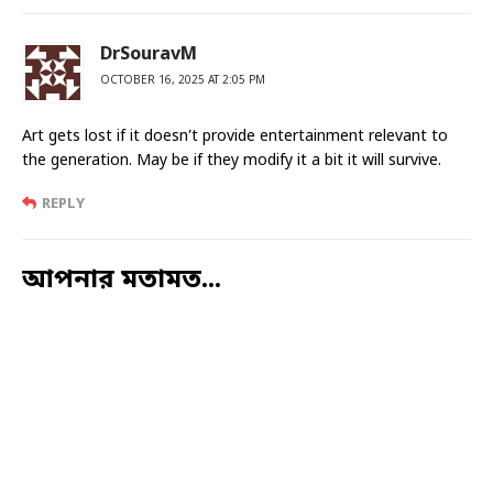
DrSouravM
OCTOBER 16, 2025 AT 2:05 PM
Art gets lost if it doesn’t provide entertainment relevant to
the generation. May be if they modify it a bit it will survive.
REPLY
আপনার মতামত...