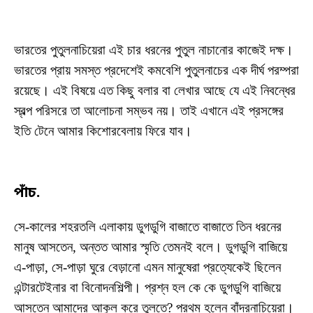
ভারতের পুতুলনাচিয়েরা এই চার ধরনের পুতুল নাচানোর কাজেই দক্ষ।
ভারতের প্রায় সমস্ত প্রদেশেই কমবেশি পুতুলনাচের এক দীর্ঘ পরম্পরা
রয়েছে। এই বিষয়ে এত কিছু বলার বা লেখার আছে যে এই নিবন্ধের
স্বল্প পরিসরে তা আলোচনা সম্ভব নয়। তাই এখানে এই প্রসঙ্গের
ইতি টেনে আমার কিশোরবেলায় ফিরে যাব।
পাঁচ.
সে-কালের শহরতলি এলাকায় ডুগডুগি বাজাতে বাজাতে তিন ধরনের
মানুষ আসতেন, অন্তত আমার স্মৃতি তেমন‌ই বলে। ডুগডুগি বাজিয়ে
এ-পাড়া, সে-পাড়া ঘুরে বেড়ানো এমন মানুষেরা প্রত্যেকেই ছিলেন
এন্টারটেইনার বা বিনোদনশিল্পী। প্রশ্ন হল কে কে ডুগডুগি বাজিয়ে
আসতেন আমাদের আকুল করে তুলতে? প্রথম হলেন বাঁদরনাচিয়েরা।