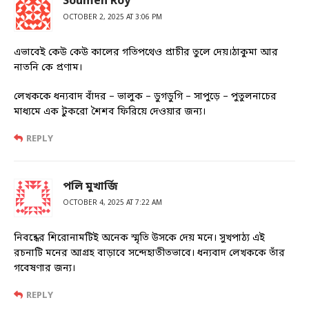
Soumen Roy
OCTOBER 2, 2025 AT 3:06 PM
এভাবেই কেউ কেউ কালের গতিপথেও প্রাচীর তুলে দেয়।ঠাকুমা আর
নাতনি কে প্রণাম।
লেখককে ধন্যবাদ বাঁদর – ভালুক – ডুগডুগি – সাপুড়ে – পুতুলনাচের
মাধ্যমে এক টুকরো শৈশব ফিরিয়ে দেওয়ার জন্য।
REPLY
পলি মুখার্জি
OCTOBER 4, 2025 AT 7:22 AM
নিবন্ধের শিরোনামটিই অনেক স্মৃতি উসকে দেয় মনে। সুখপাঠ্য এই
রচনাটি মনের আগ্রহ বাড়াবে সন্দেহাতীতভাবে। ধন্যবাদ লেখককে তাঁর
গবেষণার জন্য।
REPLY