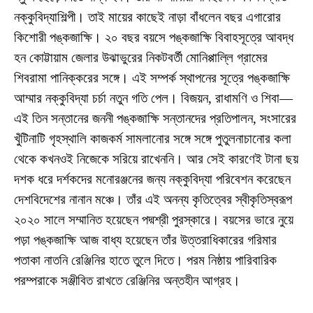
নক্কুবিদ্যাশিল্পী। তাই মায়ের কাছেই নাড়া বাঁধলেন বছর এগারোর
কিশোরী পঙ্কজাক্ষি। ২০ বছর বয়সে পঙ্কজাক্ষি বিবাহসূত্রে আবদ্ধ
হন কোট্টায়াম জেলার উঝাভুরের নিকটবর্তী মোনিপ্পাল্লি গ্রামের
শিবরামা পানিক্করের সঙ্গে। এই সম্পর্ক স্থাপনের সূত্রে পঙ্কজাক্ষি
আম্মার নক্কুবিদ্যা চর্চা নতুন গতি পেল। বিজয়ন, রাধামণি ও শিবা—
এই তিন সন্তানের জননী পঙ্কজাক্ষি সন্তানদের প্রতিপালন, সংসারের
খুঁটিনাটি গৃহস্থালি কাজকর্ম সামলানোর সঙ্গে সঙ্গে পুতুলনাচানোর কলা
থেকে কখনওই নিজেকে সরিয়ে রাখেননি। আর সেই কারণেই টানা ছয়
দশক ধরে দর্শকদের মনোরঞ্জনের জন্য নক্কুবিদ্যা পরিবেশন করেছেন
দেশবিদেশের নানান মঞ্চে। তাঁর এই অনন্য কৃতিত্বের স্বীকৃতিস্বরূপ
২০২০ সালে সম্মানিত হয়েছেন পদ্মশ্রী পুরস্কারে। বয়সের ভারে নুয়ে
পড়া পঙ্কজাক্ষি আজ বাধ্য হয়েছেন তাঁর উত্তরাধিকারের গরিমার
পতাকা নাতনি রেঞ্জিনির হাতে তুলে দিতে। পরম নিষ্ঠায় পারিবারিক
পরম্পরাকে সঞ্জীবিত রাখতে রেঞ্জিনির অন্তহীন আগ্রহ।