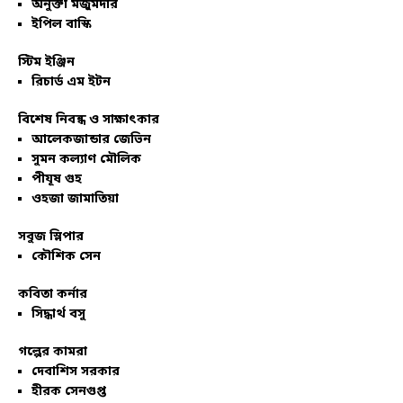
অনুক্তা মজুমদার
ইপিল বাস্কি
স্টিম ইঞ্জিন
রিচার্ড এম ইটন
বিশেষ নিবন্ধ ও সাক্ষাৎকার
আলেকজান্ডার জেভিন
সুমন কল্যাণ মৌলিক
পীযূষ গুহ
ওহজা জামাতিয়া
সবুজ স্লিপার
কৌশিক সেন
কবিতা কর্নার
সিদ্ধার্থ বসু
গল্পের কামরা
দেবাশিস সরকার
হীরক সেনগুপ্ত