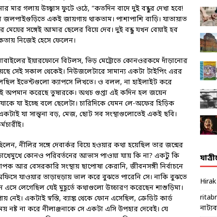
 মার গলায় উচ্ছ্বাস ফুটে ওঠে, “কতদিন বাদে দুই বন্ধুর দেখা হবে!
া জলপাইগুড়িতে একই জায়গায় থাকতাম। পাশাপাশি বাড়ি। যাতায়াত
মেয়ের সঙ্গেই আমার ছেলের বিয়ে দেব। দুই বন্ধু যখন বেয়াই হব
কতায় নিজেই হেসে ফেলেন।
োবাইলের ইয়ারফোনে বিটলস, ভিড় মেট্রোতে কোনওরকমে দাঁড়ানোর
য়েছে সেই সকাল থেকেই। নিউজলেটারে সামান্য একটা টাইপিং এরর
লেছিল ইভেন্টগুলো ক্যাপসে লিখতে। ও বলল, না হাইলাইট করে
চ্ছেতাই অপমান করেছে তুষারকে। অথচ গুপ্তা এই কদিন হল জয়েন
ে যাকে যা ইচ্ছে বলে ছেলেটা। চারিদিকে যেমন লে-অফের হিড়িক
একটাই যা সান্ত্বনা বড়, মেজ, ছোট সব সংস্থাগুলোতেই একই ছবি।
্মচারীই।
লেন, নীলির সঙ্গে দেবার্কর বিয়ে হওয়ার কথা হয়েছিল তার জন্মের
 চোখেমুখে কোনও পরিবর্তনের আভাস পাওয়া যায় কি না? একটু কি
যাত্র
াপক আর বেসরকারি সংস্থায় ছাপোষা কেরানি, জীবনসঙ্গী নির্বাচনে
ফিসে যাওয়ার তাড়াহুড়ায় ভাল করে বুঝতে পারেনি সে। নাকি বুঝতে
Hira
নে এসে লেগেছিল যেই মুহূর্তে কথাগুলো উচ্চারণ করেছেন শাশুড়িমা।
ritab
 নেই। একটাই স্বস্তি, ব্যাঙ্ক থেকে ফোন এসেছিল, ক্রেডিট কার্ড
নাট্যব্য
 নষ্ট না করে নীলাঞ্জনাকে সে একটা এসি উপহার দেবেই। যে