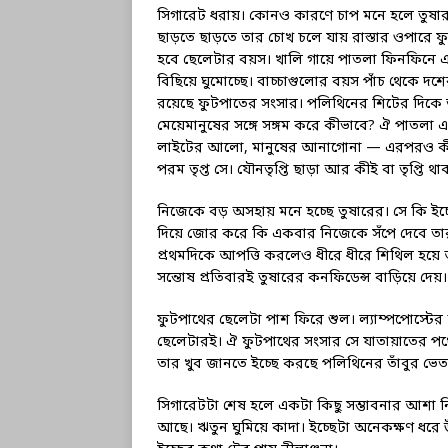
সিগারেট ধরায়। কোনও কারণে চাপ মনে হলে তুষার 
ছাড়তে ছাড়তে তার চোখ চলে যায় রাস্তার ওপারে 
হবে ছেলেটার বয়স। খালি গায়ে পাতলা ফিনফিনে এ
বিছিয়ে ঘুমোচ্ছে। বাচ্চাগুলোর বয়স পাঁচ থেকে দ
রয়েছে ফুটপাতের সংসার। পলিথিনের শিটের দিকে তা
মেয়েমানুষের সঙ্গে সঙ্গম করে কীভাবে? ঐ পাতলা
লাইটের আলো, মানুষের আনাগোনা — এরপরও কীভাব
পরম তৃপ্ত সে। যৌনতৃপ্তি ছাড়া আর কীই বা তৃপ্তি 
নিজেকে বড় অসহায় মনে হচ্ছে তুষারের। সে কি ইচ্ছ
দিয়ে জোর করে কি একবার নিজেকে সঁপে দেবে ত
প্রথমদিকে আপত্তি করলেও ধীরে ধীরে শিথিল হয়ে 
সন্তোষ প্রতিবারই তুষারের কনফিডেন্স বাড়িয়ে দেয়
ফুটপাথের ছেলেটা পাশ ফিরে শুল। ল্যাম্পপোস্টের
ছেলেটারই। ঐ ফুটপাথের সংসার সে যাতায়াতের প
তার খুব জানতে ইচ্ছে করছে পলিথিনের তাঁবুর ভেতর
সিগারেটটা শেষ হলে একটা কিছু সম্ভাবনার আশা ন
আছে। ঋতুন ঘুমিয়ে কাদা। ইচ্ছেটা অনেকক্ষণ ধরে 