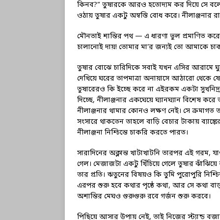
কিনব?” তুষারকে আরও হতোদ্যম কর দিয়ে সে বলে, “
ওঠায় তুষার একটু অস্বস্তি বোধ করে। নীলাঞ্জনার 
মৌনতাই শান্তির পথ — এ ধারণা ভুল প্রমাণিত
চালানোই দায়! তোমার মা’র জন্যই তো আমাকে চাক
তুষার বোঝে চারিদিকে সবাই যখন এসির আরামে ঘুমো
দেখিয়ে ঘরের তাপমাত্রা অনায়াসে আঠারো থেকে ষোল
তুষারেরও কি ইচ্ছে করে না এইরকম একটা সুখনিদ্
দিচ্ছে, নীলাঞ্জনার একঘেয়ে ঘ্যানঘ্যান বিশেষ করে
নীলাঞ্জনার থামার কোনও লক্ষণ নেই। সে ক্রমাগত ত
সংসারে থাকতেন তাহলে বাড়ি বেচার টাকায় ব্যাঙ্ক
নীলাঞ্জনা নিশ্চিন্তে চাকরি করতে পারত।
সারাদিনের অক্লান্ত খাটাখাটনি তারপর এই গরম,
গেল। মেজাজটা একটু খিঁচিয়ে গেলে তুষার ঝাঁঝি
তার প্রতি। ঋতুনের বিষয়ও কি তুমি পুরোপুরি নিশ্
এরপর শুরু হবে কথার পৃষ্ঠে কথা, আর সে কথা বা
অশান্তির মেঘও গুরুগুরু রবে গর্জন শুরু করবে।
পিছিয়ে আসার উপায় নেই, তাই নিজের স্ট্যান্ড বজা