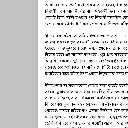
আমাদের বাড়িতে।” কথা শেষ হতে না হতেই নীলাঞ্জনার
শিবানীর বর আর নীলির বাবা সহকর্মী ছিল। আমর
লেগেই ছিল। নীলি হওয়ার পর শিবানী বলেছিল তোর 
বেশ জমবে ব্যাপরটা।” কথাগুলো বলে নিজের রসি
‘টুমরো মে রেইন সো আই উইল ফলো দা সান’ — ম
জায়গা পেয়েছে তুষার। মনটা কেমন যেন বিষিয়ে র
হয়েছে। তাও তুষারের দোষ নয়, রঞ্জাকে বারবার ব
দিলেই হবে। এই সামান্য ব্যাপারে গুপ্তা প্রায় যা
করেছে। বয়সেও জুনিয়ার। ম্যানেজিং ডিরেক্টর বল
তুলেছে কোম্পানিগুলো! সবাই ভয়ে সিঁটিয়ে রয়েছে। 
ছাঁটাইয়ের ভয়ে তটস্থ উপর থেকে নিচুতলার সমস্ত কর
নীলাঞ্জনার মা সকালবেলা নেহাত মজা করেই বলেছি
সময়ে। তুষার ভাল করে লক্ষ করেছিল নীলাঞ্জনার
আপশোস হচ্ছে তার? শিকাগো বিশ্ববিদ্যালয়ের অধ্য
কি কোনও ভুল করেছে বলে মনে হয় নীলাঞ্জনার? অ
পেরেছে, মানতে চাইছে না? একটা দীর্ঘশ্বাস যেন কা
মনের ভুল ভেবেই উড়িয়ে দেওয়া ছাড়া এই মুহূর্তে উপায়
ডেলিভারি হবে আর দুদিনের মধ্যেই। এরপর আর সময়