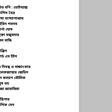
্ভড বগি :
ভোটব্যাঙ্ক
াশিস মৈত্র
ষা বন্দ্যোপাধ্যায়
রিন শবনম
র্ণা ঘোষ
ক্তা মজুমদার
ল বাস্কি
ইঞ্জিন
ার্ড এম ইটন
 নিবন্ধ ও সাক্ষাৎকার
েকজান্ডার জেভিন
মন কল্যাণ মৌলিক
ূষ গুহ
জা জামাতিয়া
স্লিপার
শিক সেন