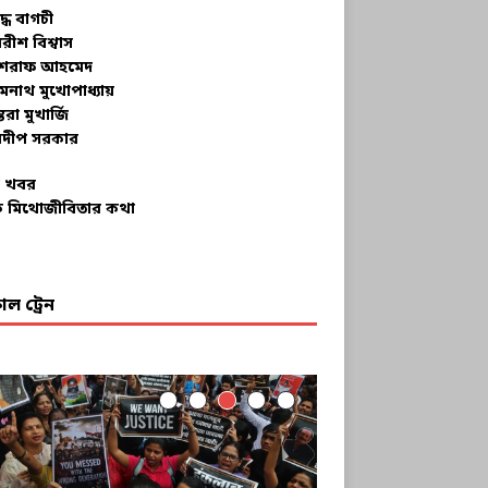
ুদ্ধ বাগচী
বরীশ বিশ্বাস
রাফ আহমেদ
মনাথ মুখোপাধ্যায়
তরা মুখার্জি
দীপ সরকার
 খবর
 মিথোজীবিতার কথা
ল ট্রেন