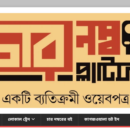
লোকাল ট্রেন
চার নম্বরের বই
কাগজওয়ালা ডট ইন