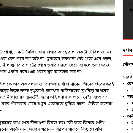
L
L
L
L
L
L
L
L
L
L
L
L
L
L
L
L
L
L
L
L
দশম ব
ুটো পাখা, একটা সিলিং আর মাথার কাছে রাখা একটা টেবিল ফ্যান।
 হাওয়া যেন গায়ে লাগছেই না। তুষারের হাতখানা যেই গায়ে এসে পড়ল,
স্টেশ
্যেও নীলাঞ্জনার রাগ টের পেয়ে তুষার জেগে ওঠে। আসলে তুষারেরও
পসা একটা গরম। এই গরমে ঘুম আসতেই চায় না।
স্মরণ
রে
্পতি থাকে তার একতলায় ও তিনতলায় যাঁরা থাকেন তাঁদের প্রত্যেকেরই
রের উদ্ধত শব্দই দৃপ্তকণ্ঠে গৃহমধ্যস্থ বাসিন্দাদের সুখনিদ্রা যাপনের
মার
মাত্র নীলাঞ্জনার ফ্ল্যাটেই এয়ারকন্ডিশনার লাগানো নেই। আপাতত
র বছর পাঁচেকের মেয়ে ঋতুন একেবারে ঘুমিয়ে কাদা। টেবিল ফ্যানটা
না।
অন
ষারের কথা শুনে নীলাঞ্জনা বিরক্ত হয়। “কী করে কিনবে শুনি?
স্কুলের এডমিশান, সংসার খরচ — এরপর থাকবে কিছু যে এসি