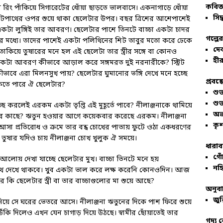
কবিতা
রিং পাঁকিয়ে সিগারেটের ধোঁয়া ছাড়তে ভালবাসে। একনাগাড়ে ধোঁয়া
সিদ্
ফুটপাথের ওপর শুয়ে থাকা ছেলেটার উপর। বছর ত্রিশের আশেপাশেই
কটা লুঙ্গিই তার আবরণ। ছেলেটার পাশে তিনটে বাচ্চা একটা চাদর
গল্পে
শের মধ্যে। তাদের পাশেই একটা পলিথিনের শিট তাবুর মতো করে ঢেকে
দে
কিয়ে তুষারের মনে হল এই ছেলেটা তার স্ত্রীর সঙ্গে বা কোনও
হীর
 একটা আবরণ কীভাবে আড়াল করে সঙ্গমরত দুই নরনারীকে? স্ট্রিট
ে এরা মিলনসুখ পায়? ছেলেটার ঘুমানোর ভঙ্গি দেখে মনে হচ্ছে
প্রবন্
থাকতে পারে ঐ ছেলেটার?
শু
শু
ে করলেই এরকম একটা তৃপ্তি এই মুহূর্তে পাবে? নীলাঞ্জনাকে থামিয়ে
অভ
ার কাছে? ঋতুন হওয়ার আগে কয়েকবার করেছে এরকম। নীলাঞ্জনা
কৃশ
আসা প্রতিরোধ ও ক্রমে তার বন্ধ চোখের পাতায় ফুটে ওঠা একধরণের
। তুষার যদিও চায় নীলাঞ্জনা চোখ খুলুক ঐ সময়ে।
ধারাব
গোঁ
 আলোয় দেখা যাচ্ছে ছেলেটার মুখ। বাচ্চা তিনটে মনে হয়
নহি
থে দেখে থাকবে। খুব একটা ভাল করে লক্ষ করেনি কোনওদিন। আজ
 কি ছেলেটার স্ত্রী বা তার বাচ্চাগুলোর মা শুয়ে আছে?
অনুব
জুর
িয়ে সে ঘরের ভেতরে আসে। নীলাঞ্জনা ঋতুনের দিকে পাশ ফিরে শুয়ে
উঁকি দিলেও এখন যেন চাগাড় দিয়ে উঠছে। স্বামীর ছোঁয়াতেই তার
গদ্য 