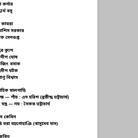
 কর্নার
ধার্থ বসু
র কামরা
বাশিস সরকার
ক সেনগুপ্ত
ধের ক্যুপ
ভদীপ ঘোষ
ভজিৎ বসাক
্রদীপ ঘটক
াণু বিশ্বাস
াহিক মালগাড়ি
ফ — পাঁচ : এস হরিশ (ব্রতীন্দ্র ভট্টাচার্য)
 যন্ত্র — নয় : সৈকত ভট্টাচার্য
াদ কেবিন
ি বরা বঢ়গোহাঞি (বাসুদেব দাস)
কেবিন