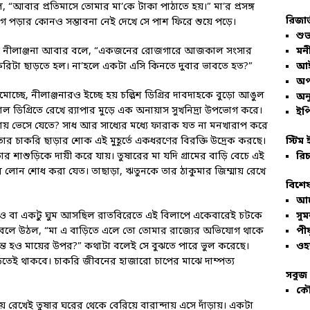
আবার প্রতিমাসে তোমার মা’কে টাকা পাঠাতে হয়।” মা’র প্রসঙ্গ
রিজার
রাগ পড়ার কোনও সম্ভাবনা নেই দেখে সে পাশ ফিরে শুয়ে পড়ে।
শুভ
 করে নীলাঞ্জনা আবার বলে, “একজনের রোজগারে আজকাল সংসার
মনী
রিটা ছাড়তে হল। না’হলে একটা এসি কিনতে দুবার ভাবতে হত?”
আই
অপ
চ্ছে, নীলাঞ্জনারও ইচ্ছে হয় চল্লিশ ডিগ্রির দাবদাহকে বুড়ো আঙুল
অনু
 ডিগ্রিতে রেখে র‍্যাপার মুড়ে এক অনায়াস সুখনিদ্রা উপভোগ করে।
ইপি
রায় ভেসে যেতে? সাধ আর সাধ্যের মধ্যে ফারাক যত না মনখারাপ করে
 তার চাকরি ছাড়ার শোক এই মুহূর্তে একধরণের বিরক্তি উদ্রেক করছে।
স্টিম 
ার শাশুড়িকে দায়ী করে যায়। তুষারের মা যদি গ্রামের বাড়ি বেচে এই
রিচ
ের লোন শোধ করা যেত। তাছাড়া, ঋতুনকে তার ঠাকুমার জিম্মায় রেখে
বিশেষ
আল
 যাও বা একটু ঘুম আসছিল রাতবিরেতে এই বিলাপে একেবারেই চটকে
সু
য়ে বলে উঠল, “মা এ বাড়িতে এলে তো তোমার রাজ্যের অভিযোগ থাকে
পীয
চিন্ত হও মায়ের উপর?” কথাটা বলেই সে বুঝতে পারে ভুল করেছে।
ওহ
ড়তেই থাকবে। চাকরি জীবনের হাজারো চাপের মাঝে দাম্পত্য
সবুজ 
কৌ
য় রেখেই তুষার ঘরের থেকে বেরিয়ে বারান্দায় এসে দাঁড়ায়। একটা