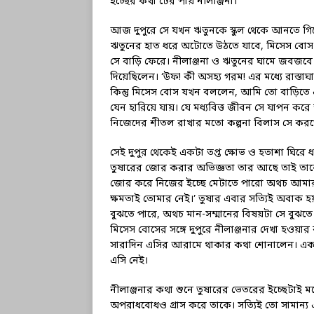
ইচ্ছের কথা টের পায় নীলাঞ্জনা।
আজ দুপুরে সে যখন ঋতুনকে স্কুল থেকে আনতে গিয়েছ
ঋতুনের হাত ধরে অটোতে উঠতে যাবে, মিসেস বোস 
সে বাড়ি ফেরে। নীলাঞ্জনা ও ঋতুনের ঘামে জবজব
দিয়েছিলেন। ‘উফ! কী অসহ্য গরম! এর মধ্যে রাস্তাঘ
কিন্তু মিসেস বোস যখন বললেন, আমি তো বাড়িতে এ
যেন হারিয়ে যায়। যে মধ্যবিত্ত জীবন সে যাপন করে ত
নিজেদের শীতল রাখার মতো কল্পনা বিলাস সে কর
সেই দুপুর থেকেই একটা তপ্ত ক্ষোভ ও হতাশা ঘির
তুষারের জোর করার অভিজ্ঞতা তার আছে তাই তাকে
জোর করে নিজের ইচ্ছে মেটাতে পারো অথচ আমার স
ক্ষমতাই তোমার নেই।’ তুষার এবার সত্যিই অবাক হয়।
বুঝতে পারে, অথচ মান-সম্মানের বিষয়টা সে বুঝতে প
মিসেস বোসের সঙ্গে দুপুরে নীলাঞ্জনার দেখা হওয়া
সারাদিন এসির আরামে থাকার কথা শোনালেন। একই
এসি নেই।
নীলাঞ্জনার কথা শুনে তুষারের ভেতরের ইচ্ছেটাই
অপরাধবোধও গ্রাস করে তাকে। সত্যিই তো সামান্য