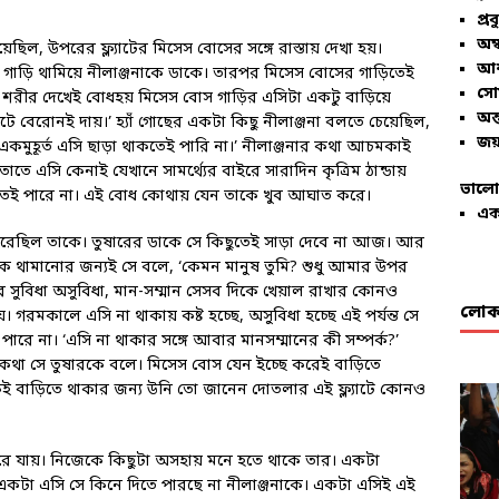
প্রব
অম্
িল, উপরের ফ্ল্যাটের মিসেস বোসের সঙ্গে রাস্তায় দেখা হয়।
আশ
গাড়ি থামিয়ে নীলাঞ্জনাকে ডাকে। তারপর মিসেস বোসের গাড়িতেই
সো
ে শরীর দেখেই বোধহয় মিসেস বোস গাড়ির এসিটা একটু বাড়িয়ে
অন্
াটে বেরোনই দায়।’ হ্যাঁ গোছের একটা কিছু নীলাঞ্জনা বলতে চেয়েছিল,
জয়
কমুহূর্ত এসি ছাড়া থাকতেই পারি না।’ নীলাঞ্জনার কথা আচমকাই
াতে এসি কেনাই যেখানে সামর্থ্যের বাইরে সারাদিন কৃত্রিম ঠান্ডায়
ভালো
তেই পারে না। এই বোধ কোথায় যেন তাকে খুব আঘাত করে।
এক
ে ধরেছিল তাকে। তুষারের ডাকে সে কিছুতেই সাড়া দেবে না আজ। আর
 থামানোর জন্যই সে বলে, ‘কেমন মানুষ তুমি? শুধু আমার উপর
ুবিধা অসুবিধা, মান-সম্মান সেসব দিকে খেয়াল রাখার কোনও
লোকা
 গরমকালে এসি না থাকায় কষ্ট হচ্ছে, অসুবিধা হচ্ছে এই পর্যন্ত সে
ারে না। ‘এসি না থাকার সঙ্গে আবার মানসম্মানের কী সম্পর্ক?’
র কথা সে তুষারকে বলে। মিসেস বোস যেন ইচ্ছে করেই বাড়িতে
 বাড়িতে থাকার জন্য উনি তো জানেন দোতলার এই ফ্ল্যাটে কোনও
 মরে যায়। নিজেকে কিছুটা অসহায় মনে হতে থাকে তার। একটা
 একটা এসি সে কিনে দিতে পারছে না নীলাঞ্জনাকে। একটা এসিই এই