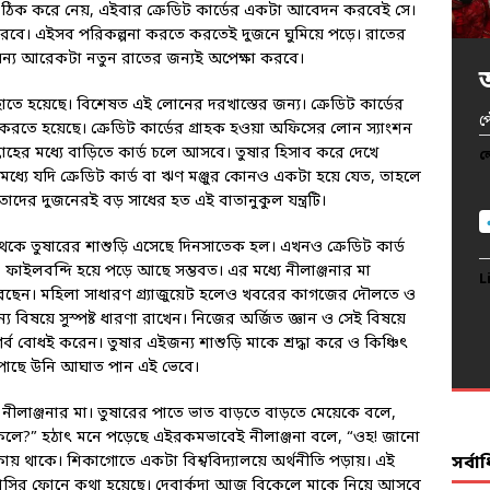
 মনে ঠিক করে নেয়, এইবার ক্রেডিট কার্ডের একটা আবেদন করবেই সে।
করবে। এইসব পরিকল্পনা করতে করতেই দুজনে ঘুমিয়ে পড়ে। রাতের
ন্য আরেকটা নতুন রাতের জন্যই অপেক্ষা করবে।
ে হয়েছে। বিশেষত এই লোনের দরখাস্তের জন্য। ক্রেডিট কার্ডের
খ
অ
অ
প
আ
ি করতে হয়েছে। ক্রেডিট কার্ডের গ্রাহক হওয়া অফিসের লোন স্যাংশন
হের মধ্যে বাড়িতে কার্ড চলে আসবে। তুষার হিসাব করে দেখে
দ
ল
ল
ল
ল
র মধ্যে যদি ক্রেডিট কার্ড বা ঋণ মঞ্জুর কোনও একটা হয়ে যেত, তাহলে
ল
তাদের দুজনেরই বড় সাধের হত এই বাতানুকুল যন্ত্রটি।
ি থেকে তুষারের শাশুড়ি এসেছে দিনসাতেক হল। এখনও ক্রেডিট কার্ড
ফাইলবন্দি হয়ে পড়ে আছে সম্ভবত। এর মধ্যে নীলাঞ্জনার মা
L
L
L
L
ন করেছেন। মহিলা সাধারণ গ্র্যাজুয়েট হলেও খবরের কাগজের দৌলতে ও
L
 বিষয়ে সুস্পষ্ট ধারণা রাখেন। নিজের অর্জিত জ্ঞান ও সেই বিষয়ে
 বোধই করেন। তুষার এইজন্য শাশুড়ি মাকে শ্রদ্ধা করে ও কিঞ্চিৎ
পাছে উনি আঘাত পান এই ভেবে।
 নীলাঞ্জনার মা। তুষারের পাতে ভাত বাড়তে বাড়তে মেয়েকে বলে,
েলে?” হঠাৎ মনে পড়েছে এইরকমভাবেই নীলাঞ্জনা বলে, “ওহ! জানো
কায় থাকে। শিকাগোতে একটা বিশ্ববিদ্যালয়ে অর্থনীতি পড়ায়। এই
সর্ব
মাসির ফোনে কথা হয়েছে। দেবার্কদা আজ বিকেলে মাকে নিয়ে আসবে