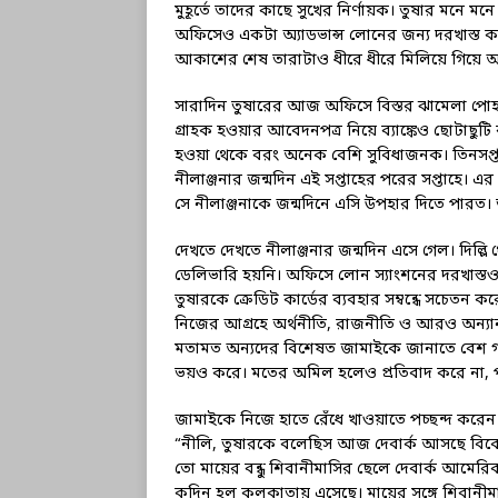
মুহূর্তে তাদের কাছে সুখের নির্ণায়ক। তুষার মনে
অফিসেও একটা অ্যাডভান্স লোনের জন্য দরখাস্ত 
আকাশের শেষ তারাটাও ধীরে ধীরে মিলিয়ে গিয়ে অ
সারাদিন তুষারের আজ অফিসে বিস্তর ঝামেলা পোহাত
গ্রাহক হওয়ার আবেদনপত্র নিয়ে ব্যাঙ্কেও ছোটাছুট
হওয়া থেকে বরং অনেক বেশি সুবিধাজনক। তিনসপ্তা
নীলাঞ্জনার জন্মদিন এই সপ্তাহের পরের সপ্তাহে। এ
সে নীলাঞ্জনাকে জন্মদিনে এসি উপহার দিতে পারত। 
দেখতে দেখতে নীলাঞ্জনার জন্মদিন এসে গেল। দিল্ল
ডেলিভারি হয়নি। অফিসে লোন স্যাংশনের দরখাস্তও 
তুষারকে ক্রেডিট কার্ডের ব্যবহার সম্বন্ধে সচেত
নিজের আগ্রহে অর্থনীতি, রাজনীতি ও আরও অন্যান্য
মতামত অন্যদের বিশেষত জামাইকে জানাতে বেশ গর্ব
ভয়ও করে। মতের অমিল হলেও প্রতিবাদ করে না, 
জামাইকে নিজে হাতে রেঁধে খাওয়াতে পচ্ছন্দ করেন
“নীলি, তুষারকে বলেছিস আজ দেবার্ক আসছে বিক
তো মায়ের বন্ধু শিবানীমাসির ছেলে দেবার্ক আমেরি
কদিন হল কলকাতায় এসেছে। মায়ের সঙ্গে শিবানী