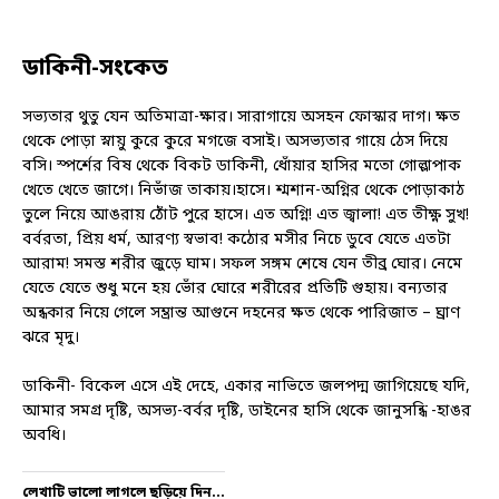
ডাকিনী-সংকেত
সভ্যতার থুতু যেন অতিমাত্রা-ক্ষার। সারাগায়ে অসহন ফোস্কার দাগ। ক্ষত
থেকে পোড়া স্নায়ু কুরে কুরে মগজে বসাই। অসভ্যতার গায়ে ঠেস দিয়ে
বসি। স্পর্শের বিষ থেকে বিকট ডাকিনী, ধোঁয়ার হাসির মতো গোল্লাপাক
খেতে খেতে জাগে। নিভাঁজ তাকায়।হাসে। শ্মশান-অগ্নির থেকে পোড়াকাঠ
তুলে নিয়ে আঙরায় ঠোঁট পুরে হাসে। এত অগ্নি! এত জ্বালা! এত তীক্ষ্ণ সুখ!
বর্বরতা, প্রিয় ধর্ম, আরণ্য স্বভাব! কঠোর মসীর নিচে ডুবে যেতে এতটা
আরাম! সমস্ত শরীর জুড়ে ঘাম। সফল সঙ্গম শেষে যেন তীব্র ঘোর। নেমে
যেতে যেতে শুধু মনে হয় ভোঁর ঘোরে শরীরের প্রতিটি গুহায়। বন্যতার
অন্ধকার নিয়ে গেলে সম্ভ্রান্ত আগুনে দহনের ক্ষত থেকে পারিজাত – ঘ্রাণ
ঝরে মৃদু।
ডাকিনী- বিকেল এসে এই দেহে, একার নাভিতে
জলপদ্ম জাগিয়েছে যদি,
আমার সমগ্র দৃষ্টি, অসভ্য-বর্বর দৃষ্টি, ডাইনের হাসি থেকে জানুসন্ধি -হাঙর
অবধি।
লেখাটি ভালো লাগলে ছড়িয়ে দিন...