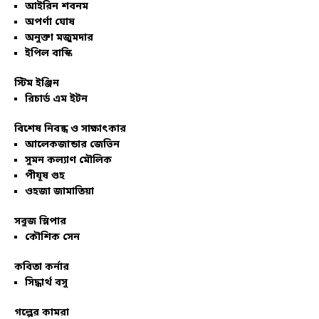
আইরিন শবনম
অপর্ণা ঘোষ
অনুক্তা মজুমদার
ইপিল বাস্কি
স্টিম ইঞ্জিন
রিচার্ড এম ইটন
বিশেষ নিবন্ধ ও সাক্ষাৎকার
আলেকজান্ডার জেভিন
সুমন কল্যাণ মৌলিক
পীযূষ গুহ
ওহজা জামাতিয়া
সবুজ স্লিপার
কৌশিক সেন
কবিতা কর্নার
সিদ্ধার্থ বসু
গল্পের কামরা