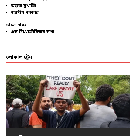
অন্তরা মুখার্জি
জয়দীপ সরকার
ভালো খবর
এক মিথোজীবিতার কথা
লোকাল ট্রেন