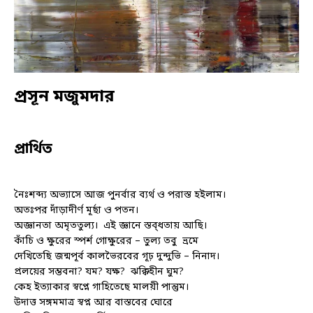
প্রসূন মজুমদার
প্রার্থিত
নৈঃশব্দ্য অভ্যাসে আজ পুনর্বার ব্যর্থ ও পরাস্ত হইলাম।
অতঃপর দাঁড়াদীর্ণ মূর্ছা ও পতন।
অজ্ঞানতা অমৃততুল্য।
এই জ্ঞানে স্তব্ধতায় আছি।
কাঁচি ও ক্ষুরের স্পর্শ গোক্ষুরের – তুল্য তবু
ভ্রমে
দেখিতেছি জন্মপূর্ব কালভৈরবের গূঢ় দুন্দুভি – নিনাদ।
প্রলয়ের সম্ভবনা? যম? যক্ষ?
ঝক্কিহীন ঘুম?
কেহ ইত্যাকার স্বপ্নে গাহিতেছে মালয়ী পান্তুম।
উদাত্ত সঙ্গমমাত্র স্বপ্ন আর বাস্তবের ঘোরে