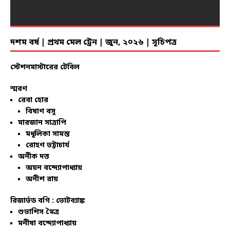
দশম বর্ষ | প্রথম মেল ট্রেন | জুন, ২০২৬ | সূচিপত্র
স্টেশনমাস্টারের টেবিল
স্মরণ
রেবা হোর
বিষাণ বসু
মারজান সাত্রাপি
মধুলিকা সামন্ত
রোহণ ভট্টাচার্য
অনীক দত্ত
অয়ন বন্দ্যোপাধ্যায়
অনীশ রায়
রিজার্ভড বগি :
ভোটব্যাঙ্ক
শুভাশিস মৈত্র
মনীষা বন্দ্যোপাধ্যায়