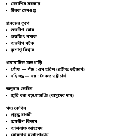
দেবাশিস সরকার
হীরক সেনগুপ্ত
প্রবন্ধের ক্যুপ
শুভদীপ ঘোষ
শুভজিৎ বসাক
অভ্রদীপ ঘটক
কৃশাণু বিশ্বাস
ধারাবাহিক মালগাড়ি
গোঁফ — পাঁচ : এস হরিশ (ব্রতীন্দ্র ভট্টাচার্য)
নহি যন্ত্র — নয় : সৈকত ভট্টাচার্য
অনুবাদ কেবিন
জুরি বরা বঢ়গোহাঞি (বাসুদেব দাস)
গদ্য কেবিন
প্রবুদ্ধ বাগচী
অম্বরীশ বিশ্বাস
আশরাফ আহমেদ
সোমনাথ মুখোপাধ্যায়