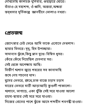
দেখিতেছি কালচক্র দুর্নিবার, গুহ্যদ্বারে ঘোরে।
বাঁচাও হে মহাশব্দ, ওঁ ধ্বনি, অজরা,অক্ষরা
স্তব্ধতার মূর্তিকল্পে
জ্ঞানহীনে ভোলাও নখরা।
প্রেতজন্ম
জ্যোৎস্নার ঢেউ ভেঙে আমি তাকে এগোতে দেখলাম।
ছায়ার ভিতরে। মৃদু, হিম উপচ্ছায়া।
সামান্যত ঝুঁকে,কিছু ম্লান মুখে। বিম্বিত ধূসর।
কেঁখে কেঁখে নিয়েছিল চেতনার সর।
সেই থেকে অপেক্ষায় আছি।
বিস্তীর্ণ শ্মশান জুড়ে শহরের সব কানামাছি
শুষে নেয় পচনের ঘাম।
ঘুমের ভেতরে, ক্বাথে,ঢাক বাজে চড়াম চড়াম
মারের ভেতরে মারী আড়াআড়ি কুণ্ডলী পাকালো।
শ্মশানে, ভাগাড়ে, একা খুঁজি সেই সরে যাওয়া আলো
রহস্য-ছায়ার সেই সরে সরে যাওয়া।
নিজের প্রেতের পাশে ঝুঁকে আসে শব্দহীন শবগন্ধী হাওয়া।